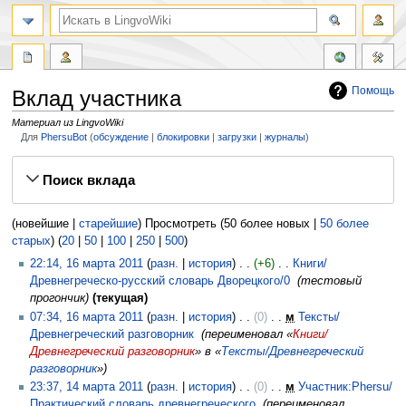
Помощь
Вклад участника
Материал из LingvoWiki
Для
PhersuBot
обсуждение
блокировки
загрузки
журналы
Перейти
Перейти
Поиск вклада
к
к
навигации
поиску
(новейшие |
старейшие
) Просмотреть (50 более новых |
50 более
старых
) (
20
|
50
|
100
|
250
|
500
)
22:14, 16 марта 2011
разн.
история
+6
‎
Книги/
Древнегреческо-русский словарь Дворецкого/0
‎
тестовый
прогончик
текущая
07:34, 16 марта 2011
разн.
история
0
‎
м
Тексты/
Древнегреческий разговорник
‎
переименовал «
Книги/
Древнегреческий разговорник
» в «
Тексты/Древнегреческий
разговорник
»
23:37, 14 марта 2011
разн.
история
0
‎
м
Участник:Phersu/
Практический словарь древнегреческого
‎
переименовал