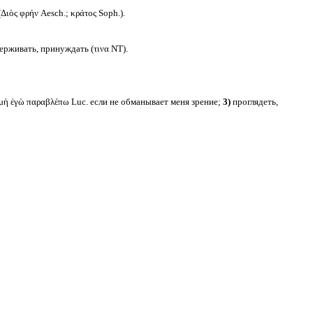
ὸς φρήν Aesch.; κράτος Soph.).
ерживать, принуждать (τινα NT).
 μὴ ἐγὼ παραβλέπω Luc. если не обманывает меня зрение;
3)
проглядеть,