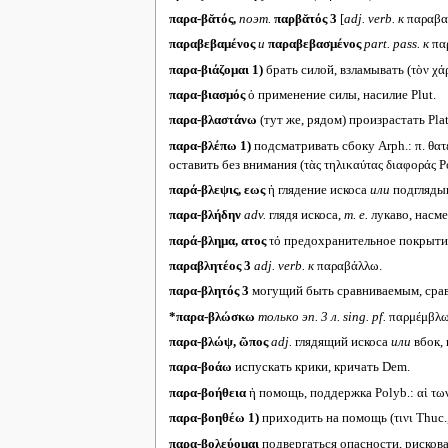
παρα-βᾰτός,
поэт.
παρβᾰτός 3
[
adj. verb.
к
παραβαί
παραβεβαμένος
и
παραβεβασμένος
part. pass.
к
πα
παρα-βιάζομαι
1)
брать силой, взламывать (τὸν χά
παρα-βιασμός
ὁ применение силы, насилие Plut.
παρα-βλαστάνω
(тут же, рядом) произрастать Plat.,
παρα-βλέπω
1)
подсматривать сбоку Arph.: π. θατ
оставить без внимания (τὰς τηλικαύτας διαφοράς Pol
παρά-βλεψις, εως
ἡ глядение искоса
или
подглядыв
παρα-βλήδην
adv.
глядя искоса,
т. е.
лукаво, насме
παρά-βλημα, ατος
τό предохранительное покрыти
παραβλητέος 3
adj. verb.
к
παραβάλλω.
παρα-βλητός 3
могущий быть сравниваемым, сравним
*παρα-βλώσκω
только эп. 3 л.
sing. pf.
παρμέμβλωκ
παρα-βλώψ, ῶπος
adj.
глядящий искоса
или
вбок, 
παρα-βοάω
испускать крики, кричать Dem.
παρα-βοήθεια
ἡ помощь, поддержка Polyb.: αἱ των
παρα-βοηθέω
1)
приходить на помощь (τινι Thuc.,
παρα-βολεύομαι
подвергаться опасности, рисковат