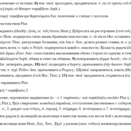
тклонение от истины;
6)
тж.
med.
проходить, продвигаться: π. εἰς τὸ πρόσω τοῦ 
ς) (πρὸς τὸ θέατρον παραβῆναι Arph.).
ца): παράβακτρα θεραπεύματα Eur. попечение о слепце с посохом.
истовством Plut.
адавать (ἐδωδήν, ζειάς,
sc.
τοῖς ἵπποις Hom.);
2)
бросать на растерзание (τινὰ τοῖς
ζειν Hom. подвергать свою жизнь бранным опасностям; π. τὰ τέκνα Her. оставлят
λλόμενοι Thuc. рискующие большим; οὐκ ἴσα π. Xen. делать разные ставки,
т. е.
р
вать всем; π. πρός τι Polyb. подвергаться какой-л. опасности;
5)
класть рядом (λί
ρὶ τὸ αὐτὸ ἄμφω εἶπον Arst. сопоставлять высказывания обеих сторон по одному и т
αβαλλομένα Soph. обман в ответ на обманы;
9)
поворачивать (ὄμμα Aesch.; τὸν ὀφ
lut. затворять дверь;
10)
med.
подводить к берегу, причаливать (τὴν ἄκατον Arph
гом; π. περὶ Ῥόδον Arst. причаливать к Родосу;
12)
med.
направляться, плыть (ἰθὺ
нывать, предавать (τινά Her., Thuc.);
15)
тж.
med.
предаваться, отдаваться (εἰς 
окрашивать Plut.
ία
ἡ = παράβασις 3.
ние, переменное выдвигание (π. -
v. l.
παράτασις - καὶ παράλλαξις σκελῶν Plut.);
 Plut.);
5)
(
в староатт. комедии
) парабаза, отступление (
несвязанное с содер
.
π., 3. μακρόν
или
πνῖγος, 4. στροφή, 5. ἐπίρρημα, 6. ἀντίστροφος
и
7. ἀντεπίρρημα
ять рядом (с возницей) на колеснице в качестве воина
или
вести бой с колесниц
олесницы воин Hom., Eur., Xen.;
2)
pl.
у римлян
(
лат.
velites) легковооруженные