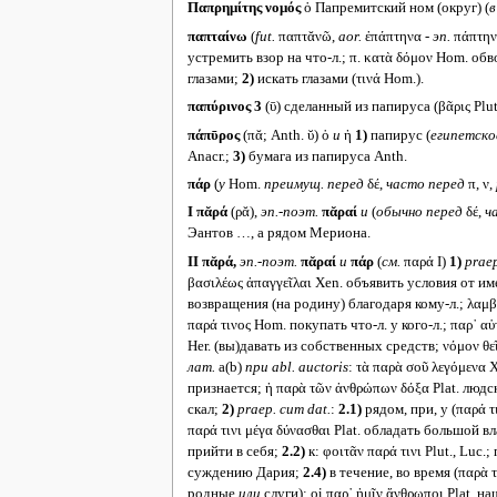
Παπρημίτης νομός
ὁ Папремитский ном (округ) (
в
παπταίνω
(
fut.
παπτᾰνῶ,
aor.
ἐπάπτηνα -
эп.
πάπτην
устремить взор на что-л.; π. κατὰ δόμον Hom. обво
глазами;
2)
искать глазами (τινά Hom.).
παπύρινος 3
(ῡ) сделанный из папируса (βᾶρις Plut.
πάπῡρος
(πᾰ; Anth. ῠ) ὁ
и
ἡ
1)
папирус (
египетско
Anacr.;
3)
бумага из папируса Anth.
πάρ
(
у
Hom.
преимущ. перед
δέ,
часто перед
π, ν,
I
πᾰρά
(ρᾰ),
эп.-поэт.
πᾰραί
и
(
обычно перед
δέ,
ч
Эантов …, а рядом Мериона.
II
πᾰρά,
эп.-поэт.
πᾰραί
и
πάρ
(
см.
παρά I)
1)
praep
βασιλέως ἀπαγγεῖλαι Xen. объявить условия от имен
возвращения (на родину) благодаря кому-л.; λαμβάνε
παρά τινος Hom. покупать что-л. у кого-л.; παρ᾽ αὑ
Her. (вы)давать из собственных средств; νόμον θε
лат.
a(b)
при
abl. auctoris
: τὰ παρὰ σοῦ λεγόμενα 
признается; ἡ παρὰ τῶν ἀνθρώπων δόξα Plat. люд
скал;
2)
praep. cum dat.
:
2.1)
рядом, при, у (παρά τι
παρά τινι μέγα δύνασθαι Plat. обладать большой в
прийти в себя;
2.2)
к: φοιτᾶν παρά τινι Plut., Luc.
суждению Дария;
2.4)
в течение, во время (παρὰ τ
родные
или
слуги); οἱ παρ᾽ ἡμῖν ἄνθρωποι Plat. 