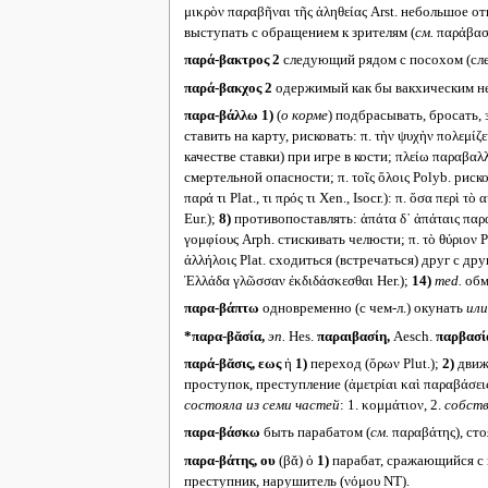
μικρὸν παραβῆναι τῆς ἀληθείας Arst. небольшое о
выступать с обращением к зрителям (
см.
παράβασι
παρά-βακτρος 2
следующий рядом с посохом (слеп
παρά-βακχος 2
одержимый как бы вакхическим не
παρα-βάλλω
1)
(
о корме
) подбрасывать, бросать, з
ставить на карту, рисковать: π. τὴν ψυχὴν πολεμί
качестве ставки) при игре в кости; πλείω παραβα
смертельной опасности; π. τοῖς ὅλοις Polyb. риско
παρά τι Plat., τι πρός τι Xen., Isocr.): π. ὅσα πε
Eur.);
8)
противопоставлять: ἀπάτα δ᾽ ἀπάταις παρ
γομφίους Arph. стискивать челюсти; π. τὸ θύριον P
ἀλλήλοις Plat. сходиться (встречаться) друг с дру
Ἑλλάδα γλῶσσαν ἐκδιδάσκεσθαι Her.);
14)
med.
обма
παρα-βάπτω
одновременно (с чем-л.) окунать
или
*παρα-βᾰσία,
эп.
Hes.
παραιβασίη,
Aesch.
παρβασ
παρά-βᾰσις, εως
ἡ
1)
переход (ὅρων Plut.);
2)
движе
проступок, преступление (ἀμετρίαι καὶ παραβάσεις
состояла из семи частей
: 1. κομμάτιον, 2.
собств
παρα-βάσκω
быть парабатом (
см.
παραβάτης), сто
παρα-βάτης, ου
(βᾰ) ὁ
1)
парабат, сражающийся с к
преступник, нарушитель (νόμου NT).