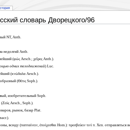
стория
сский словарь Дворецкого/96
ый NT, Anth.
а недолгий Anth.
йший (φώς Aesch.; χεῖρες Anth.).
мощью одних телодвижений
) Luc.
йший (κνώδαλα Aesch.).
бразный (Θέτις Soph.).
вый, изобретательный Soph.
Ζεύς Aesch., Soph.).
аров, рынок, базар Plat.
cr.).
ны, всюду (παπταίνειν, ἐποίχεσθαι Hom.): πρεσβεύειν τινὶ π. Xen. отправляться в