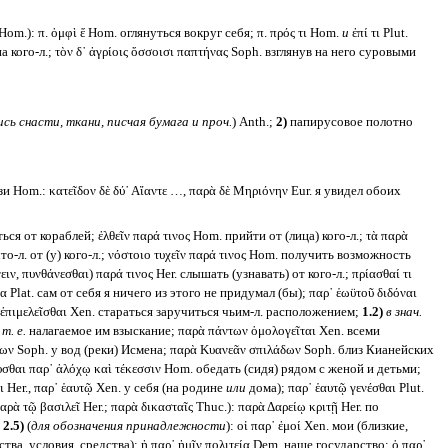
om.): π. ὀμφὶ ἕ Hom. оглянуться вокруг себя; π. πρός τι Hom.
и
ἐπί τι Plut.
 кого-л.; τὸν δ᾽ ἀγρίοις ὄσσοισι παπτήνας Soph. взглянув на него суровыми
ь снасти, ткани, писчая бумага и проч.
) Anth.;
2)
папирусовое полотно
зи Hom.: κατεῖδον δὲ δύ᾽ Αἴαντε …, παρὰ δὲ Μηριόνην Eur. я увидел обоих
ся от кораблей; ἐλθεῖν παρά τινος Hom. прийти от (лица) кого-л.; τὰ παρὰ
то-л. от (у) кого-л.; νόστοιο τυχεῖν παρά τινος Hom. получить возможность
ιν, πυνθάνεσθαι) παρά τινος Her. слышать (узнавать) от кого-л.; πρίασθαί τι
κα Plat. сам от себя я ничего из этого не придумал (бы); παρ᾽ ἑωϋτοῦ διδόναι
ας ἐπιμελεῖσθαι Xen. стараться заручиться чьим-л. расположением;
1.2)
в знач.
,
т. е.
налагаемое им взыскание; παρὰ πάντων ὁμολογεῖται Xen. всеми
θρων Soph. у вод (реки) Исмена; παρὰ Κυανεᾶν σπιλάδων Soph. близ Кианейских
υσθαι παρ᾽ ἀλόχῳ καὶ τέκεσσιν Hom. обедать (сидя) рядом с женой и детьми;
 Her., παρ᾽ ἑαυτῷ Xen. у себя (на родине
или
дома); παρ᾽ ἑαυτῷ γενέσθαι Plut.
ρὰ τῷ βασιλεῖ Her.; παρὰ δικασταῖς Thuc.): παρὰ Δαρείῳ κριτῇ Her. по
;
2.5)
(
для обозначения принадлежности
): οἱ παρ᾽ ἐμοί Xen. мои (близкие,
тва, условия, средства); ἡ παρ᾽ ἡμῖν πολιτεία Dem. наше государство; ὁ παρ᾽