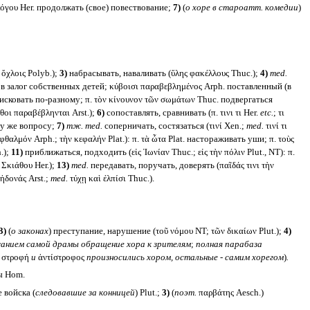
λόγου Her. продолжать (свое) повествование;
7)
(
о хоре в староатт. комедии
)
 ὄχλοις Polyb.);
3)
набрасывать, наваливать (ὕλης φακέλλους Thuc.);
4)
med.
ь в залог собственных детей; κύβοισι παραβεβλημένος Arph. поставленный (в
исковать по-разному; π. τὸν κίνουνον τῶν σωμάτων Thuc. подвергаться
θοι παραβέβληνται Arst.);
6)
сопоставлять, сравнивать (π. τινι τι Her.
etc.
; τι
ому же вопросу;
7)
тж.
med.
соперничать, состязаться (τινί Xen.;
med.
τινί τι
θαλμόν Arph.; τὴν κεφαλήν Plat.): π. τὰ ὦτα Plat. настораживать уши; π. τοὺς
.);
11)
приближаться, подходить (εἰς Ἰωνίαν Thuc.; εἰς τὴν πόλιν Plut., NT): π.
 Σκιάθου Her.);
13)
med.
передавать, поручать, доверять (παῖδάς τινι τὴν
ἡδονάς Arst.;
med.
τύχῃ καὶ ἐλπίσι Thuc.).
3)
(
о законах
) преступание, нарушение (τοῦ νόμου NT; τῶν δικαίων Plut.);
4)
жанием самой драмы обращение хора к зрителям
;
полная парабаза
; στροφή
и
ἀντίστροφος
произносились хором, остальные - самим хорегом
)
.
ы Hom.
 войска (
следовавшие за конницей
) Plut.;
3)
(
поэт.
παρβάτης Aesch.)