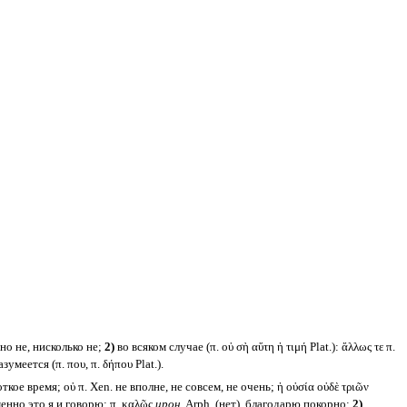
но не, нисколько не;
2)
во всяком случае (π. οὐ σὴ αὕτη ἡ τιμή Plat.): ἄλλως τε π.
зумеется (π. που, π. δήπου Plat.).
кое время; οὐ π. Xen. не вполне, не совсем, не очень; ἡ οὐσία οὐδὲ τριῶν
именно это я и говорю; π. καλῶς
ирон.
Arph. (нет), благодарю покорно;
2)