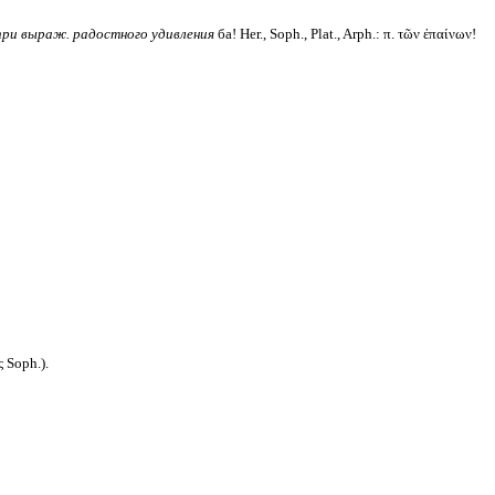
ри выраж. радостного удивления
ба! Her., Soph., Plat., Arph.: π. τῶν ἐπαίνων!
 Soph.).