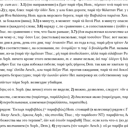
ep. cum acc.
:
3.1)
(по направлению) к (ἴμεν παρὰ νῆας Hom.; πέμπειν τινὰ παρά τινα
.2)
у, при, близ: παρὰ τὴν ὁδόν Xen. у
или
близ дороги; παρὰ τὴν θάλατταν Plat. 
ρὰ θῖνα θαλάσσης Hom. вдоль морского берега; παρὰ τὴν Βαβυλῶνα παριέναι Xe
t. за бокалом (вина);
3.5)
в минуту, в момент: παρὰ τὰ δεινά Plut. в минуту опас
твия и (каждого) слова;
3.6)
наряду с, по сравнению с, в сопоставлении с (οὐδὲν 
Thuc. по сравнению с тем, что было раньше;
3.7)
(
для выражения количества и
ия чему-л.; παρ᾽ ὅσον Luc. (настолько) насколько; παρὰ τοσοῦτον Thuc. вот наско
изо дня в день, день ото дня; παρ᾽ ἐνιαυτόν Plut. из года в год; παρὰ μῆνα τρίτον 
9)
в соответствии с, на основании, по: ὀνομάζειν τι παρ᾽ ὃ βουλόμεθα Plat. называт
ие, из-за (παρὰ τὴν ἀμέλειαν Thuc.; μὴ παρὰ ἀποδειλίασιν, ἀλλὰ παρὰ εὐλάβειαν Po
 ἄλλα Arph. ничего кроме этого невозможно,
т. е.
иначе нельзя; ἀεὶ παρ᾽ ὀλίγον ἢ δ
λεθρον Eur. ты едва избежал гибели; παρὰ τρεῖς ψήφους Dem. так как не хватало 
и; παρ᾽ ἐλπίδα Aesch.,
или
παρὰ δόξαν Plat. против ожидания; παρὰ τὰ σοὶ δοκοῦ
ворить безрассудно; παρὰ τὴν ἑωυτῶν φύσιν Her. наперекор их собственному хар
ευσάντων πάρα Soph. возмездие убийцам.
ὄψις οὐ π. Soph. (вы лично) этого не видели;
2)
можно, дозволено, следует: νῦν ο
ности, смежности
(παρίστημι, παράλληλοι);
2)
движения мимо
(παροίχομαι, πα
5)
переделывания, изменения
(παραλλάσσω, παραπείθω).
рядом: Ἓκτωρι παρβεβᾰώς (= παραβεβώς) Hom. стоящий (в колеснице) рядом с Ге
 δίκην Aesch.; ὅρκους Arph.; τὰς σπονδάς Thuc.; τὴν παράδοσιν NT): παραβάντες 
 божества мы это терпим?; ἐὰν καὶ ὁτιοῦν παραβαθῇ Thuc. если хоть что-л. (из
ить молчанием (τι Soph., Dem.);
4)
упускать (τὸν καιρόν Aesch.): οὔ με παρέβα φ