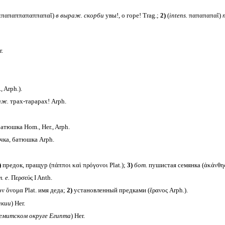
αππαπαππαπαππαπαῖ)
в выраж. скорби
увы!, о горе! Trag.;
2)
(
intens.
παπαπαπαῖ)
п
r.
 Arph.).
аж.
трах-тарарах! Arph.
батюшка Hom., Her., Arph.
чка, батюшка Arph.
)
предок, пращур (πάπποι καὶ πρόγονοι Plat.);
3)
бот.
пушистая семянка (ἀκάνθης
. е.
Περσεύς I Anth.
ν ὄνομα Plat. имя деда;
2)
установленный предками (ἔρανος Arph.).
акии
) Her.
ремитском округе Египта
) Her.