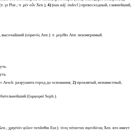
. γε Plat.; π. μὲν οὖν Xen.);
4)
(
как
adj. indecl.
) превосходный, славнейший,
высочайший (οὐρανός Arst.): π. μεγέθει Arst. неизмеримый.
уть.
уть.
ιν Aesch. разрушить город до основания;
2)
проклятый, ненавистный,
бительнейший (ξυμφοραί Soph.).
Xen.; χρηστὸν φίλον πεπᾶσθαι Eur.): τίνες πέπανται σφενδόνας Xen. кто имеет