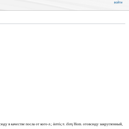
войти
сюду в качестве посла от кого-л.; ἀσπὶς π. ἐΐση Hom. отовсюду закругленный,