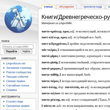
статья
обсуждение
просмотр кода
и
Книги/Древнегреческо-ру
Материал из LingvoWiki
Перейти
Перейти
παντο-κράτωρ, ορος
adj. m
всемогущий, всевластн
к
к
παντ-ολέτωρ, ορος
adj. m
губящий все Anth.
навигации
поиску
поиск
παντ-ολῐγοχρόνιος 2
крайне недолговечный, весьм
πάν-τολμος 2
отваживающийся на все, дерзновенне
παντό-μῑμος
ὁ пантомим (
актер, играющий с по
навигация
παντο-μῑσής 2
всененавистнейший, отвратительне
Lingvoforum.net
Заглавная страница
παντό-μορφος 2
принимающий все образы, многоо
Портал сообщества
παντο-πᾰθής 2
все выносящий Anth.
Текущие события
παντο-πόρος 2
всегда находящий выход, находчи
Свежие правки
Случайная статья
παντ-όπτης,
дор.
παντόπτᾱς, ου
adj. m
всевидящий (
Справка
παντο-πώλιον
τό место продажи всевозможных тов
инструменты
παντο-ρέκτης, ου
adj. m
все созидающий (Ἔρως Ana
Ссылки сюда
I
πάντο-σε
adv.
по всем направлениям, во все сторо
Связанные правки