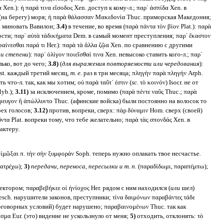
 Xen.): ἡ παρά τινα εἴσοδος Xen. доступ к кому-л.; παρ᾽ ἀσπίδα Xen. в
у (на берегу) моря; ἡ παρὰ θάλασσαν Μακεδονία Thuc. приморская Македония;
n. миновать Вавилон;
3.4)
в течение, во время (παρὰ πάντα τὸν βίον Plat.): παρὰ
ности; παρ᾽ αὐτὰ τἀδικήματα Dem. в самый момент преступления; παρ᾽ ἕκαστον
φαίνεσθαι παρά τι Her.): παρὰ τὰ ἄλλα ζῷα Xen. по сравнению с другими
ли степени
): παρ᾽ ὀλίγον ποιεῖσθαί τινα Xen. невысоко ставить кого-л.; παρ᾽
лько, вот до чего;
3.8)
(
для выражения повторяемости или чередования
):
Arst. каждый третий месяц,
т. е.
раз в три месяца; πληγὴν παρὰ πληγήν Arph.
ь что-л. так, как мы хотим; οὐ παρὰ ταῦτ᾽ ἐστιν (
sc.
τὸ κοινόν) Isocr. не от
lyb.);
3.11)
за исключением, кроме, помимо (παρὰ πέντε ναῦς Thuc.; παρὰ
ιέφευγον ἢ ἀπώλλυντο Thuc. (афинские войска) были постоянно на волосок то
трех голосов;
3.12)
против, вопреки, сверх: πὰρ δύναμιν Hom. сверх (своей)
ντα Plat. вопреки тому, что тебе желательно; παρὰ τὰς σπονδάς Xen. в
актеру.
ἰμῶξαι π. τὴν σὴν ξυμφοράν Soph. теперь нужно оплакать твое несчастье.
ρατρέχω);
3)
передачи, переноса, пересылки и т. п.
(παραδίδωμι, παραπέμπω);
ктором; παραβεβήκεε οἱ ἡνίοχος Her. рядом с ним находился (
или
шел)
Aesch. нарушители законов, преступники; τίνα δαιμόνων παραβάντες τάδε
 договорных условий) будет нарушено; παραβαινομένων Thuc. так как
άσμα Eur. (это) видение не ускользнуло от меня;
5)
отходить, отклонять: τὸ