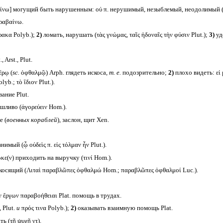
νω] могущий быть нарушенным: οὐ π. нерушимый, незыблемый, неодолимый (Δι
ραβαίνω.
ρακα Polyb.);
2)
ломать, нарушать (τὰς γνώμας, ταῖς ἡδοναῖς τὴν φύσιν Plut.);
3)
уд
 Arst., Plut.
έρῳ (
sc.
ὀφθαλμῷ) Arph. глядеть искоса,
т. е.
подозрительно;
2)
плохо видеть: εἰ
yb.; τὸ ἴδιον Plut.).
ание Plut.
шливо (ἀγορεύειν Hom.).
е (
военных кораблей
)
,
заслон, щит Xen.
ый (ᾧ οὐδεὶς π. εἰς τόλμαν ἦν Plut.).
ε(ν) приходить на выручку (τινί Hom.).
косящий (Λιταὶ παραβλῶπες ὀφθαλμώ Hom.; παραβλῶπες ὀφθαλμοί Luc.).
 ἔργων παραβοήθειαι Plat. помощь в трудах.
 Plut.
и
πρός τινα Polyb.);
2)
оказывать взаимную помощь Plat.
ь (τῇ ψυχῇ ντ).