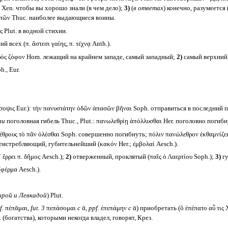
τε Xen. чтобы вы хорошо знали (в чем дело);
3)
(
в ответах
) конечно, разумеется (π
τιωτῶν Thuc. наиболее выдающиеся воины.
 Plut. в водной стихии.
всех (π. ἄστεσι γαίης, π. τέχνᾳ Anth.).
ρὸς ζόφον Hom. лежащий на крайнем западе, самый западный;
2)
самый верхний, 
., Eur.
οψις Eur.): τὴν πανυστάτην ὁδῶν ἁπασῶν βῆναι Soph. отправиться в последний п
ли
поголовная гибель Thuc., Plut.: πανωλεθρίῃ ἀπόλλυσθαι Her. поголовно погибн
ρους τὸ πᾶν ὀλέσθαι Soph. совершенно погибнуть; πόλιν πανώλεθρον ἐκθαμνίζε
еистребляющий, губительнейший (κακόν Her.; ἐμβολαί Aesch.).
ρρει π. δῆμος Aesch.);
2)
отверженный, проклятый (παῖς ὁ Λαερτίου Soph.);
3)
гу
φέρμα Aesch.).
ирой и Левкадой
) Plut.
f.
πέπᾱμαι,
fut. 3
πεπάσομαι
с
ᾱ,
ppf.
ἐπεπάμην
с
ᾱ) приобретать (ὃ ἐπέπατο αὖ τις 
(богатства), которыми некогда владел, говорят, Крез.