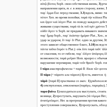
αὐτῷ βίοτος Soph. своя собственная жизнь;
3)
pra
направлении щита,
т. е.
в левую сторону, влево;
3
παρ᾽ ὄμμα Eur. перед глазами;
3.3)
вдоль, мимо: πα
πότον Xen. во время попойки; παρὰ τὴν κύλικα Plu
και ἔργον καὶ λόγον Plat. по поводу каждого дейс
живыми существами; παρὰ τὰ ἐκ τοῦ πρὶν χρόνου 
οὐδὲν ἄγειν τι Soph. не придавать никакого значен
παρ᾽ ἦμαρ Soph., παρ᾽ ἑκάστην ἡμέραν Plat., Xen.; 
удар за ударом; ἓν παρ᾽ ἕν Plut. одно за другим;
3.
этого зависит общественное благо;
3.10)
вследств
πάντα ταῦτα ἕτερόν τι Plat.): οὐκ ἔστι παρὰ ταῦτ᾽
от спасения, то от гибели; παρ᾽ ὀλίγον ἀπέφυγες ὄ
возможности; παρὰ μοῖραν Hom. вразрез с обычаям
нарушение перемирия; παρὰ νοῦν θροεῖν Soph. го
I
πάρα
анастрофически
= παρά II: δίκαι τῶν φον
II
πάρα
(= πάρεστι
или
πάρεισι)
1)
есть, имеется: ἡ 
πᾰρᾰ-
[παρά II]
приставка со знач.
:
1)
рядополож
4)
отступления, отклонения
(παράγω, παροράω);
παρα-βαίνω
1)
находиться
или
выступать, стоять 
возница;
2)
преступать, нарушать (τὰ νόμιμα Her.;
ἀναπίμπλαμεν; Her. за прегрешения против какого
преступления совершались;
3)
пропускать, обход