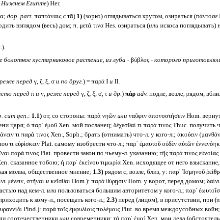
 Нижнем Египте
) Her.
α;
дор.
part.
παπτάναις
с
τᾱ)
1)
(зорко) оглядываться кругом, озираться (πάντοσε H
дить взглядом (весь) дом; π. μετά τινα Hes. озираться (
или
искоса поглядывать) на
).
е болотное кустарниковое растение, из луба -
βύβλος -
которого приготовлялис
реже перед
γ, ζ, ξ, σ
и по друг.
) = παρά I
и
II.
асто перед
π
и
ν,
реже перед
γ, ζ, ξ, σ, τ
и др.
)
πάρ
adv.
подле, возле, рядом, вбли
. cum gen.
:
1.1)
от, со стороны: παρὰ νηῶν
или
ναῦφιν ἀπονοστήσειν Hom. вернуть
и царя; ὁ παρ᾽ ἐμοῦ Xen. мой посланец; δέχεσθαί τι παρά τινος Thuc. получить ч
ιν τι παρά τινος Xen., Soph.; брать (отнимать) что-л. у кого-л.; ἀκούειν (μανθάνε
του τι εὑρίσκειν Plat. самому изобрести что-л.; παρ᾽ ἐμαυτοῦ οὐδὲν αὐτῶν ἐννενόη
ῖναι παρά τινος Plat. провести закон по чьему-л. указанию; τῆς παρά τινος εὐνοί
Xen. сказанное тобою; ἡ παρ᾽ ἐκείνου τιμωρία Xen. исходящее от него взыскание
ская молва, общественное мнение;
1.3)
рядом с, возле, близ, у: παρ᾽ Ἰσμηνοῦ ῥεί
νι μένειν, στῆναι
и
κεῖσθαι Hom.): παρὰ θύρῃσιν Hom. у ворот, перед домом; δαίν
ластью над кем-л.
или
пользоваться большим авторитетом у кого-л.; παρ᾽ ἑωυτοῖσι
; приходить к кому-л., посещать кого-л.;
2.3)
перед (лицом), в присутствии, при (πα
υραννίδι Pind.): παρὰ τοῖς ἐμφυλίοις πολέμοις Plut. во время междоусобных войн
наши соотечественники
или
современники; τὰ παρ᾽ ἐμοί Xen. мои дела (обстоятельс