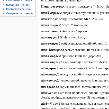
т. е.
совершенно круглый щит.
Служебные страницы
Версия для печати
II
πάντοσε
praep. cum gen.
повсюду в (π. θειλοπέδω
Постоянная ссылка
παντό-σεμνος 2
окруженный глубочайшим уважени
Сведения о странице
πάντοτε
adv.
всегда, постоянно Men., Arst.
etc.
παντότολμος 2
Aesch. = πάντολμος.
παντότροφος 2
Aesch. = πάντροφος.
παντουργός 2
Soph. = πανοῦργος.
παντο-φάγος 2
(φᾰ) всепожирающий (πῦρ Anth.).
παντ-όφθαλμος 2
весь состоящий из глаз,
т. е.
необ
παντο-φόρος 2
производящий все (χώρα Arst.).
παντό-φυρτος 2
смешивающий все вместе Aesch.
πάν-τρητος 2
весь просверленный: αὐλοῦ πάντρητο
πάν-τρομος 2
весь дрожащий (от страха), чрезвыча
πάν-τροπος 2
полностью обращенный: τετραμμένος
παν-τρόφος 2
кормящий всех, питающий все (γῆ An
πάντως
adv.
1)
совсем, полностью, вполне, целико
Aesch. вообще, во всяком случае;
3)
непременно: π
πάνῠ
(ᾰ)
adv.
1)
вполне, совершенно, в высшей степе
ταλάντων π. τι ἦν Dem. состояние не достигало и т