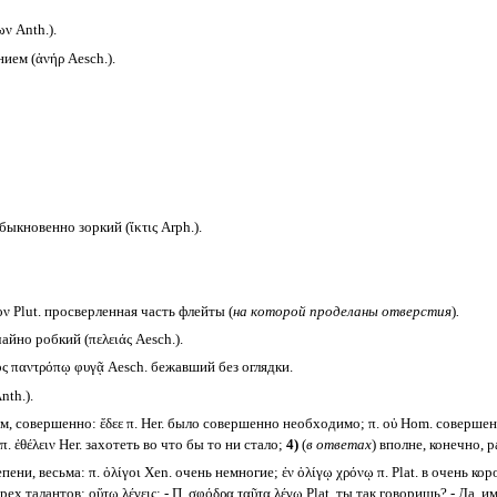
ν Anth.).
ем (ἀνήρ Aesch.).
ыкновенно зоркий (ἴκτις Arph.).
ν Plut. просверленная часть флейты (
на которой проделаны отверстия
)
.
йно робкий (πελειάς Aesch.).
 παντρόπῳ φυγᾷ Aesch. бежавший без оглядки.
th.).
м, совершенно: ἔδεε π. Her. было совершенно необходимо; π. οὐ Hom. совершен
. ἐθέλειν Her. захотеть во что бы то ни стало;
4)
(
в ответах
) вполне, конечно, ра
ни, весьма: π. ὀλίγοι Xen. очень немногие; ἐν ὀλίγῳ χρόνῳ π. Plat. в очень корот
рех талантов; οὕτω λέγεις; - Π. σφόδρα ταῦτα λέγω Plat. ты так говоришь? - Да, 