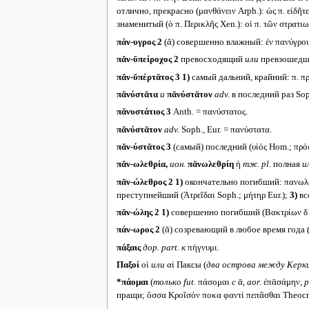
отлично, прекрасно (μανθάνειν Arph.): ὡς π. εἰδῆ
знаменитый (ὁ π. Περικλῆς Xen.): οἱ π. τῶν στρα
πάν-υγρος 2
(ᾰ) совершенно влажный: ἐν πανύγροις
πᾰν-ῠπείροχος 2
превосходящий
или
превзошедший 
πᾰν-ῠπέρτᾰτος 3
1)
самый дальний, крайний: π. π
πᾰνύστᾰτα
и
πᾰνύστᾰτον
adv.
в последний раз Soph
πᾰνυστάτιος 3
Anth. = πανύστατος.
πᾰνύστᾰτον
adv.
Soph., Eur. = πανύστατα.
πᾰν-ύστᾰτος 3
(самый) последний (υἱός Hom.; πρόσ
πᾰν-ωλεθρία,
ион.
πᾰνωλεθρίη
ἡ
тж.
pl.
полная
и
πᾰν-ώλεθρος 2
1)
окончательно погибший: πανωλέθ
преступнейший (Ἀτρεῖδαι Soph.; μήτηρ Eur.);
3)
вс
πᾰν-ώλης 2
1)
совершенно погибший (Βακτρίων δ᾽ ἔ
πάν-ωρος 2
(ᾰ) созревающий в любое время года (
πάξαις
дор.
part.
к
πήγνυμι.
Παξοί
οἱ
или
αἱ Паксы (
два острова между Керк
*πάομαι
(
только
fut.
πάσομαι
с
ᾱ,
aor.
ἐπᾱσάμην,
p
пращи; ὅσσα Κροῖσόν ποκα φαντὶ πεπᾶσθαι Theocr. 