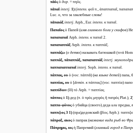
πᾱός
ὁ
дор.
= πηός.
πᾰπαῖ
interj.
1)
(
intens.
φεῦ π., ἀπαππαπαῖ, παπαπ
Luc. о, что за хвалебные слова!
πᾰπαιάξ
interj.
Arph., Eur.
intens.
к
παπαῖ.
Παπαῖος
ὁ Папей (
имя главного бога у скифов
) He
παπαπαπαῖ
Arph.
intens.
к
παπαῖ 2.
παπαπαππάξ
Arph.
intens.
к
παππάξ.
παππάζω
(
о детях
) называть батюшкой (τινά Hom.,
παππάξ, πᾰπαππάξ, παπαπαππάξ
interj.
звукоподр
παππαπαππαπαῖ
interj.
Soph.
intens.
к
παπαῖ.
πάππας, ου
ὁ (
voc.
πάππᾰ) (
на языке детей
) папа, 
παππίας, ου
ὁ [
demin. к
πάππας] (
voc.
παππία) папо
παππίδιον
(ῐδ) τό Arph. = παππίας.
πάππος
ὁ
1)
дед (π. ὁ πρὸς μητρὸς ἢ πατρός Plat.);
2
παππο-φόνος
ὁ убийца (своего) деда
или
предка,
т
παππῷος 3
1)
(пра)дедовский (βίος Arph.): παππῷο
πάπραξ, ακος
ὁ папрак (
название вида рыб во Фр
Πάπρημις, ιος
ἡ Папремий (
главный город в Пап