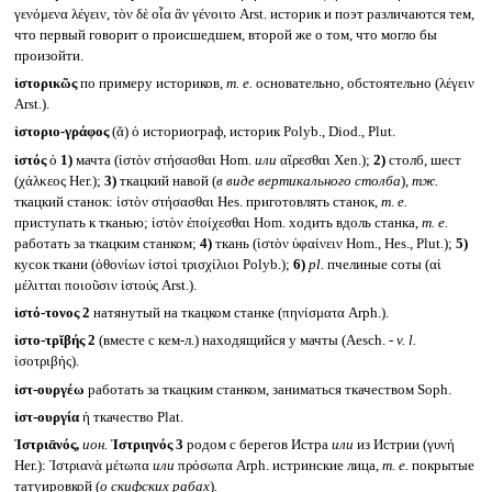
γενόμενα λέγειν, τὸν δὲ οἷα ἂν γένοιτο Arst. историк и поэт различаются тем,
что первый говорит о происшедшем, второй же о том, что могло бы
произойти.
ἱστορικῶς
по примеру историков,
т. е.
основательно, обстоятельно (λέγειν
Arst.).
ἱστοριο-γράφος
(ᾰ) ὁ историограф, историк Polyb., Diod., Plut.
ἱστός
ὁ
1)
мачта (ἱστὸν στήσασθαι Hom.
или
αἴρεσθαι Xen.);
2)
столб, шест
(χάλκεος Her.);
3)
ткацкий навой (
в виде вертикального столба
)
, тж.
ткацкий станок: ἱστὸν στήσασθαι Hes. приготовлять станок,
т. е.
приступать к тканью; ἱστὸν ἐποίχεσθαι Hom. ходить вдоль станка,
т. е.
работать за ткацким станком;
4)
ткань (ἱστὸν ὑφαίνειν Hom., Hes., Plut.);
5)
кусок ткани (ὀθονίων ἱστοὶ τρισχίλιοι Polyb.);
6)
pl.
пчелиные соты (αἱ
μέλιτται ποιοῦσιν ἱστούς Arst.).
ἱστό-τονος 2
натянутый на ткацком станке (πηνίσματα Arph.).
ἱστο-τρῐβής 2
(вместе с кем-л.) находящийся у мачты (Aesch. -
v. l.
ἰσοτριβής).
ἱστ-ουργέω
работать за ткацким станком, заниматься ткачеством Soph.
ἱστ-ουργία
ἡ ткачество Plat.
Ἰστριᾱνός,
ион.
Ἰστριηνός 3
родом с берегов Истра
или
из Истрии (γυνή
Her.): Ἰστριανὰ μέτωπα
или
πρόσωπα Arph. истринские лица,
т. е.
покрытые
татуировкой (
о скифских рабах
)
.