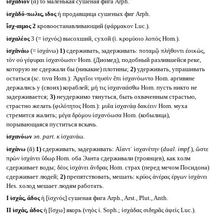
ἰσχάδιον
(ᾰ) τό маленькая сушеная фига Arph.
ἰσχᾰδό-πωλις, ιδος
ἡ продавщица сушеных фиг Arph.
ἴσχ-αιμος 2
кровоостанавливающий (φάρμακον Luc.).
ἰσχαλέος
3 (= ἰσχνός) высохший, сухой (ἰ. κρομύοιο λοπός Hom.).
ἰσχᾰνάω
(= ἰσχάνω)
1)
сдерживать, задерживать: ποταμῷ πλήθοντι ἐοικώς,
τὸν οὐ γέφυραι ἰσχανόωσιν Hom. (Диомед), подобный разлившейся реке,
которую не сдержали бы (никакие) плотины;
2)
удерживать, упрашивать
остаться (
sc.
τινα Hom.): Ἀργεῖοι νηυσὶν ἔπι ἰσχανόωντο Hom. аргивяне
держались у (своих) кораблей; μή τις ἰσχαναάσθω Hom. пусть никто не
задерживается;
3)
неудержимо тянуться, быть охваченным страстью,
страстно желать (φιλότητος Hom.): μυῖα ἰσχανάᾳ δακέειν Hom. муха
стремится жалить; μέγα δρόμου ἰσχανόωσα Hom. (кобылица),
порывающаяся пуститься вскачь.
ἰσχανόων
эп.
part.
к
ἰσχανάω.
ἰσχάνω
(ᾰ)
1)
сдерживать, задерживать: Αἴαντ᾽ ἰσχανέτην (
dual. impf.
)
,
ὥστε
πρὼν ἰσχάνει ὕδωρ Hom. оба Эанта сдерживали (троянцев), как холм
сдерживает воды; δέος ἰσχάνει ἄνδρας Hom. страх (перед мечом Посидона)
сдерживает людей;
2)
препятствовать, мешать: κρύος ἀνέρας ἐργων ἰσχάνει
Hes. холод мешает людям работать.
I
ἰσχάς, άδος
ἡ [ἰσχνός] сушеная фига Arph., Arst., Plut., Anth.
II
ἰσχάς, άδος
ἡ [ἴσχω] якорь (νηὸς ἰ. Soph.; ἰσχάδας σιδηρᾶς ἀφείς Luc.).