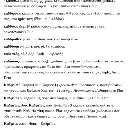
*καδδίζω
(
только
inf.
pf. pass.
κεκαδδίσθαι
или
κεκαδδεῖσθαι) решать
голосованием (
о допущении к участию в сисситиях
) Plut.
κάδδιχος
ὁ каддих (
мера сыпучих тел
=
4
χοίνικες,
т. е. 4.377 литра то
же, что
ἡμίεκτον) (Plut. -
v. l.
κάδδος).
κάδδος
ὁ
дор.
(= κάδος) сосуд,
преимущ.
избирательная урна (
у
лакедемонян
) Plut.
καδδρᾰθέτην
эп. 3 л.
dual.
aor. к
καταδαρθάνω.
καδδῦσαι
эп.
part.
aor.
pl.
f
к
καταδύω.
κᾱδεστάς, οῦ
ὁ
дор.
Anth. = κηδεστής.
κᾰδίσκος
ὁ [
demin. к
κάδος] судебная урна (
для подачи судейских голосов
;
в уголовных процессах их было две - для оправдательных и
обвинительных голосов, в гражданских - до четырех
) Lys., Arph., Arst.,
Dem.
Καδμεία
ἡ Кадмия
или
Кадмея
1)
кремль Фив Беотийских, построенный,
по преданию, Кадмом
Xen.
etc.
;
2)
сестра Неоптолема
II Эпирского
Plut.
Καδμεῖοι
οἱ кадмейцы, потомки Кадма,
т. е.
фиванцы Hom., Her.
Καδμεῖος,
дор.
Καδμέϊος,
ион.
Καδμήϊος
3
кадмов, кадмейский,
т. е.
фиванский: Καδμεία νίκη
погов.
Plat. кадмейская победа (
гибельная для
обеих сторон, как в битве
Σπαρτοί
или Этеокла с Полиником
)
.
Καδμείωνες
οἱ Hom. = Καδμεῖοι.