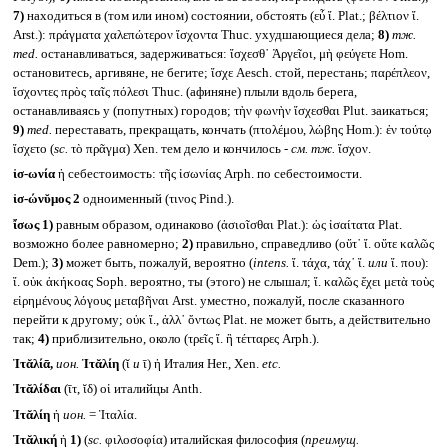
7)
находиться в (том или ином) состоянии, обстоять (εὖ ἴ. Plat.; βέλτιον ἴ.
Arst.): πράγματα χαλεπώτερον ἴσχοντα Thuc. ухудшающиеся дела;
8)
тж.
med.
останавливаться, задерживаться: ἴσχεσθ᾽ Ἀργεῖοι, μὴ φεύγετε Hom.
остановитесь, аргивяне, не бегите; ἴσχε Aesch. стой, перестань; παρέπλεον,
ἴσχοντες πρὸς ταῖς πόλεσι Thuc. (афиняне) плыли вдоль берега,
останавливаясь у (попутных) городов; τὴν φωνὴν ἴσχεσθαι Plut. заикаться;
9)
med.
переставать, прекращать, кончать (πτολέμου, λώβης Hom.): ἐν τούτῳ
ἴσχετο (
sc.
τὸ πρᾶγμα) Xen. тем дело и кончилось -
см. тж.
ἴσχον.
ἰσ-ωνία
ἡ себестоимость: τῆς ἰσωνίας Arph. по себестоимости.
ἰσ-ώνῠμος 2
одноименный (τινος Pind.).
ἴσως
1)
равным образом, одинаково (ἀσιοῖσθαι Plat.): ὡς ἰσαίτατα Plat.
возможно более равномерно;
2)
правильно, справедливо (οὔτ᾽ ἴ. οὔτε καλῶς
Dem.);
3)
может быть, пожалуй, вероятно (
intens.
ἴ. τάχα, τάχ᾽ ἴ.
или
ἴ. που):
ἴ. οὐκ ἀκήκοας Soph. вероятно, ты (этого) не слышал; ἴ. καλῶς ἔχει μετὰ τοὺς
εἰρημένους λόγους μεταβῆναι Arst. уместно, пожалуй, после сказанного
перейти к другому; οὐκ ἴ., ἀλλ᾽ ὄντως Plat. не может быть, а действительно
так;
4)
приблизительно, около (τρεῖς ἴ. ἢ τέτταρες Arph.).
Ἰτᾰλίᾱ,
ион.
Ἰτᾰλίη
(ῐ
и
ῑ) ἡ Италия Her., Xen.
etc.
Ἰτᾰλίδαι
(ῑτ, ῐδ) οἱ италийцы Anth.
Ἰτᾰλίη
ἡ
ион.
= Ἰταλία.
Ἰτᾰλική
ἡ
1)
(
sc.
φιλοσοφία) италийская философия (
преимущ.