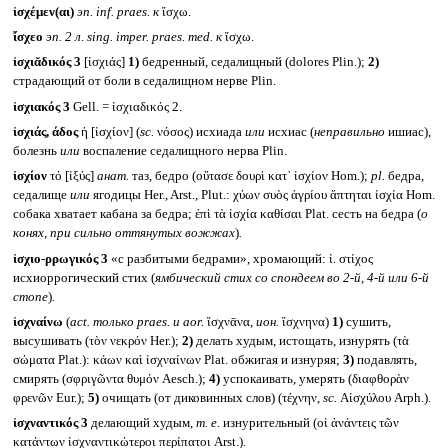
ἰσχέμεν(αι)
эп.
inf. praes.
к
ἴσχω.
ἴσχεο
эп. 2 л.
sing. imper. praes. med.
к
ἴσχω.
ἰσχιᾰδικός 3
[ἰσχιάς]
1)
бедренный, седалищный (dolores Plin.);
2)
страдающий от боли в седалищном нерве Plin.
ἰσχιακός 3
Gell. = ἰσχιαδικός 2.
ἰσχιάς, άδος
ἡ [ἰσχίον] (
sc.
νόσος) исхиада
или
исхиас (
неправильно
ишиас),
болезнь
или
воспаление седалищного нерва Plin.
ἰσχίον
τό [ἰξύς]
анат.
таз, бедро (οὔτασε δουρὶ κατ᾽ ἰσχίον Hom.);
pl.
бедра,
седалище
или
ягодицы Her., Arst., Plut.: χύων συὸς ἀγρίου ἅπτηται ἰσχία Hom.
собака хватает кабана за бедра; ἐπὶ τὰ ἰσχία καθίσαι Plat. сесть на бедра (
о
конях, при сильно оттянутых вожжах
)
.
ἰσχιο-ρρωγικός 3
«с разбитыми бедрами», хромающий: ἰ. στίχος
исхиоррогический стих (
ямбический стих со спондеем во 2-й, 4-й или 6-й
стопе
)
.
ἰσχναίνω
(
act.
только
praes.
и
aor.
ἴσχνᾱνα,
ион.
ἴσχνηνα)
1)
сушить,
высушивать (τὸν νεκρόν Her.);
2)
делать худым, истощать, изнурять (τὰ
σώματα Plat.): κάων καὶ ἰσχναίνων Plat. обжигая и изнуряя;
3)
подавлять,
смирять (σφριγῶντα θυμόν Aesch.);
4)
успокаивать, умерять (διαφθορὰν
φρενῶν Eur.);
5)
очищать (от диковинных слов) (τέχνην,
sc.
Αἰσχύλου Arph.).
ἰσχναντικός 3
делающий худым,
т. е.
изнурительный (οἱ ἀνάντεις τῶν
κατάντων ἰσχναντικώτεροι περίπατοι Arst.).