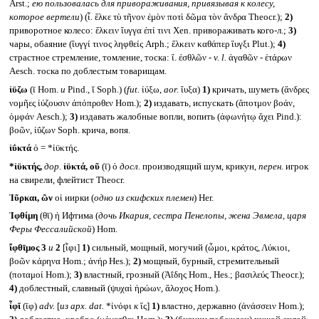
Arst.;
ею пользовалась для привораживания, привязывая к колесу,
которое вертели
) (ἶ. ἕλκε τὺ τῆνον ἐμὸν ποτὶ δῶμα τὸν ἄνδρα Theocr.);
2)
приворотное колесо: ἕλκειν ἴυγγα ἐπί τινι Xen. привораживать кого-л.;
3)
чары, обаяние (ἴυγγί τινος ληφθείς Arph.; ἕλκειν καθάπερ ἴυγξι Plut.);
4)
страстное стремление, томление, тоска: ἴ. ἐσθλῶν -
v. l.
ἀγαθῶν - ἑτάρων
Aesch. тоска по доблестым товарищам.
ἰϋζω
(ῑ Hom.
и
Pind., ῐ Soph.) (
fut.
ἰύξω,
aor.
ἴυξα)
1)
кричать, шуметь (ἄνδρες
νομῆες ἰύζουσιν ἀπόπροθεν Hom.);
2)
издавать, испускать (ἄποτμον βοάν,
ὀμφάν Aesch.);
3)
издавать жалобные вопли, вопить (ἀφωνήτῳ ἄχει Pind.):
βοῶν, ἰΰζων Soph. крича, вопя.
ἰΰκτά
ὁ = *ἰϋκτής.
*ἰϋκτής,
дор.
ἰϋκτά, οῦ
(ῑ) ὁ
досл.
производящий шум, крикун,
перен.
игрок
на свирели, флейтист Theocr.
Ἰῦρκαι, ῶν
οἱ иирки (
одно из скифских племен
) Her.
Ἰφθίμη
(θῑ) ἡ Ифтима (
дочь Икария, сестра Пенелопы, жена Эвмела, царя
Феры Фессалийской
) Hom.
ἴφθῑμος 3
и
2
[ἶφι]
1)
сильный, мощный, могучий (ὦμοι, κράτος, Λύκιοι,
βοῶν κάρηνα Hom.; ἀνήρ Hes.);
2)
мощный, бурный, стремительный
(ποταμοί Hom.);
3)
властный, грозный (Ἀΐδης Hom., Hes.; βασιλεύς Theocr.);
4)
доблестный, славный (ψυχαὶ ἡρώων, ἄλοχος Hom.).
ἶφῐ
(ῑφ)
adv.
[
из арх.
dat.
*ἰνόφι
к
ἴς]
1)
властно, державно (ἀνάσσειν Hom.);