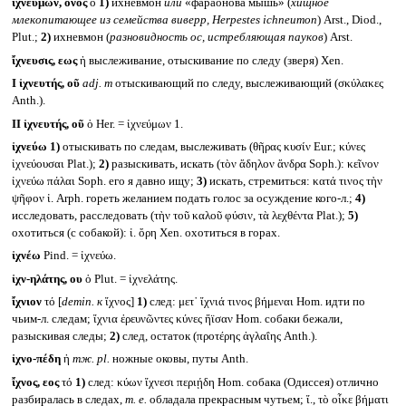
ἰχνεύμων, ονος
ὁ
1)
ихневмон
или
«фараонова мышь» (
хищное
млекопитающее из семейства виверр,
Herpestes ichneumon
) Arst., Diod.,
Plut.;
2)
ихневмон (
разновидность ос, истребляющая пауков
) Arst.
ἴχνευσις, εως
ἡ выслеживание, отыскивание по следу (зверя) Xen.
I
ἰχνευτής, οῦ
adj. m
отыскивающий по следу, выслеживающий (σκύλακες
Anth.).
II
ἰχνευτής, οῦ
ὁ Her. = ἰχνεύμων 1.
ἰχνεύω
1)
отыскивать по следам, выслеживать (θῆρας κυσίν Eur.; κύνες
ἰχνεύουσαι Plat.);
2)
разыскивать, искать (τὸν ἄδηλον ἄνδρα Soph.): κεῖνον
ἰχνεύω πάλαι Soph. его я давно ищу;
3)
искать, стремиться: κατά τινος τὴν
ψῆφον ἰ. Arph. гореть желанием подать голос за осуждение кого-л.;
4)
исследовать, расследовать (τὴν τοῦ καλοῦ φύσιν, τὰ λεχθέντα Plat.);
5)
охотиться (с собакой): ἰ. ὄρη Xen. охотиться в горах.
ἰχνέω
Pind. = ἰχνεύω.
ἰχν-ηλάτης, ου
ὁ Plut. = ἰχνελάτης.
ἴχνιον
τό [
demin.
к
ἴχνος]
1)
след: μετ᾽ ἴχνιά τινος βήμεναι Hom. идти по
чьим-л. следам; ἴχνια ἐρευνῶντες κύνες ἤϊσαν Hom. собаки бежали,
разыскивая следы;
2)
след, остаток (προτέρης ἀγλαΐης Anth.).
ἰχνο-πέδη
ἡ
тж.
pl.
ножные оковы, путы Anth.
ἴχνος, εος
τό
1)
след: κύων ἴχνεσι περιῄδη Hom. собака (Одиссея) отлично
разбиралась в следах,
т. е.
обладала прекрасным чутьем; ἴ., τὸ οἶκε βήματι