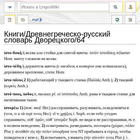
ещё
Книги/Древнегреческо-русский
словарь Дворецкого/64
Перейти
Перейти
ἱστο-δοκή
ἡ козлы
или
стойка для снятой мачты: ἱστὸν ἱστοδόκῃ πέλασαν
к
к
Hom. мачту сложили на козлы.
навигации
поиску
ἱστο-πέδη
ἡ держатель мачты (
с гнездом, в которое она вставлялась
)
,
деревянное крепление, степс Hom.
ἱστο-πόνος 2
1)
работающий у ткацкого станка (Παλλάς Anth.);
2)
ткацкий
(κερκίς Anth.).
ἱστό-πους, ποδος
ὁ,
только
pl.
οἱ ἱστόποδες Anth. рама в ткацком станке для
натягивания ткани.
ἱστορέω
1)
(
тж.
med.
Her.) расспрашивать, разузнавать, осведомляться
(τινα, τι
и
τὰ περί τινος Her.): εἴ τι χρῄζεις ἱ. Soph. если тебе угодно
спрашивать; οὐθ᾽ ὁρῶν, οὐθ᾽ ἱστορῶν Soph. не видя и не расспрашивая,
т. е.
в полном неведении;
2)
осматривать, разведывать, посещать (χώραν, πόλιν
Plut.): ἀνελθεῖν εἰς τὴν πόλιν ἱστορῆσαί τινα NT прибывать в город, чтобы
повидаться с кем-л.;
3)
испытывать, узнавать (τὴν σύνεσίν τινος Plut.): ἱ.