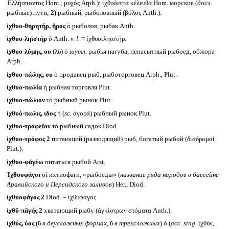
Ἑλλήσποντος Hom.; μυχός Arph.): ἰχθυόεντα κέλευθα Hom. морские (
досл.
рыбные) пути;
2)
рыбный, рыболовный (βόλος Anth.).
ἰχθυο-θηρητήρ, ῆρος
ὁ рыболов, рыбак Anth.
ἰχθυο-ληϊστήρ
ὁ Anth.
v. l.
= ἰχθυσιληϊστήρ.
ἰχθυο-λύμης, ου
(λῡ) ὁ
шутл.
рыбья пагуба, ненасытный рыбоед, обжора
Arph.
ἰχθυο-πώλης, ου
ὁ продавец рыб, рыботорговец Arph., Plut.
ἰχθυο-πωλία
ἡ рыбная торговля Plut.
ἰχθυο-πώλιον
τό рыбный рынок Plut.
ἰχθυό-πωλις, ιδος
ἡ (
sc.
ἀγορά) рыбный рынок Plut.
ἰχθυο-τροφεῖον
τό рыбный садок Diod.
ἰχθυο-τρόφος 2
питающий (разводящий) рыб, богатый рыбой (διαδρομαί
Plut.).
ἰχθυο-φᾰγέω
питаться рыбой Arst.
Ἰχθυοφάγοι
οἱ ихтиофаги, «рыбоеды» (
название ряда народов в бассейне
Аравийского и Персидского заливов
) Her., Diod.
ἰχθυοφάγος 2
Diod. = ἰχθυφάγος.
ἰχθῠ-πᾰγής 2
хватающий рыбу (ἀγκίστρων στόματα Anth.).
ἰχθύς, ύος
(ῡ
в двусложных формах,
ῠ
в трехсложных
) ὁ (
acc. sing.
ἰχθύν,