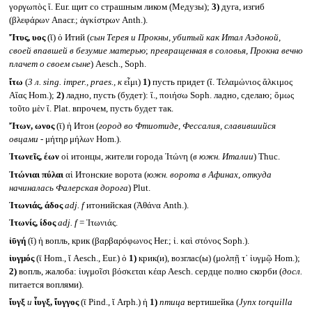
γοργωπὸς ἴ. Eur. щит со страшным ликом (Медузы);
3)
дуга, изгиб
(βλεφάρων Anacr.; ἀγκίστρων Anth.).
Ἴτυς, υος
(ῐ) ὁ Итий (
сын Терея и Прокны, убитый как Итал Аэдоной,
своей впавшей в безумие матерью
;
превращенная в соловья, Прокна вечно
плачет о своем сыне
) Aesch., Soph.
ἴτω
(
3 л.
sing. imper., praes.,
к
εἶμι)
1)
пусть придет (ἴ. Τελαμώνιος ἄλκιμος
Αἴας Hom.);
2)
ладно, пусть (будет): ἴ., ποιήσω Soph. ладно, сделаю; ὅμως
τοῦτο μὲν ἴ. Plat. впрочем, пусть будет так.
Ἴτων, ωνος
(ῑ) ἡ Итон (
город во Фтиотиде, Фессалия, славившийся
овцами -
μήτηρ μήλων Hom.).
Ἰτωνεῖς, έων
οἱ итонцы, жители города Ἰτώνη (
в южн. Италии
) Thuc.
Ἰτώνιαι πύλαι
αἱ Итонские ворота (
южн. ворота в Афинах, откуда
начиналась Фалерская дорога
) Plut.
Ἰτωνιάς, άδος
adj. f
итонийская (Ἀθάνα Anth.).
Ἰτωνίς, ίδος
adj. f
= Ἰτωνιάς.
ἰῡγή
(ῐ) ἡ вопль, крик (βαρβαρόφωνος Her.; ἰ. καὶ στόνος Soph.).
ἰυγμός
(ῑ Hom., ῐ Aesch., Eur.) ὁ
1)
крик(и), возглас(ы) (μολπῇ τ᾽ ἰυγμῷ Hom.);
2)
вопль, жалоба: ἰυγμοῖσι βόσκεται κέαρ Aesch. сердце полно скорби (
досл.
питается воплями).
ἴυγξ
и
ἶυγξ, ἴυγγος
(ῑ Pind., ῐ Arph.) ἡ
1)
птица
вертишейка (
Jynx torquilla