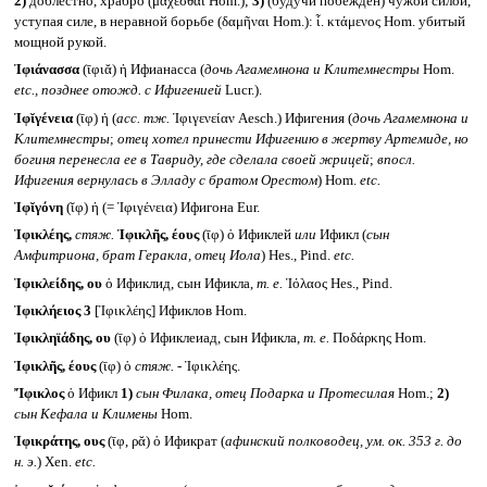
2)
доблестно, храбро (μάχεσθαι Hom.);
3)
(будучи побежден) чужой силой,
уступая силе, в неравной борьбе (δαμῆναι Hom.): ἶ. κτάμενος Hom. убитый
мощной рукой.
Ἰφιάνασσα
(ῑφιᾰ) ἡ Ифианасса (
дочь Агамемнона и Клитемнестры
Hom.
etc.,
позднее отожд. с Ифигенией
Lucr.).
Ἰφῐγένεια
(ῑφ) ἡ (
acc. тж.
Ἰφιγενείαν Aesch.) Ифигения (
дочь Агамемнона и
Клитемнестры
;
отец хотел принести Ифигению в жертву Артемиде, но
богиня перенесла ее в Тавриду, где сделала своей жрицей
;
впосл.
Ифигения вернулась в Элладу с братом Орестом
) Hom.
etc.
Ἰφῐγόνη
(ῐφ) ἡ (= Ἰφιγένεια) Ифигона Eur.
Ἰφικλέης,
стяж.
Ἰφικλῆς, έους
(ῑφ) ὁ Ификлей
или
Ификл (
сын
Амфитриона, брат Геракла, отец Иола
) Hes., Pind.
etc.
Ἰφικλείδης, ου
ὁ Ификлид, сын Ификла,
т. е.
Ἰόλαος Hes., Pind.
Ἰφικλήειος 3
[Ἰφικλέης] Ификлов Hom.
Ἰφικληϊάδης, ου
(ῑφ) ὁ Ификлеиад, сын Ификла,
т. е.
Ποδάρκης Hom.
Ἰφικλῆς, έους
(ῑφ) ὁ
стяж. -
Ἰφικλέης.
Ἴφικλος
ὁ Ификл
1)
сын Филака, отец Подарка и Протесилая
Hom.;
2)
сын Кефала и Климены
Hom.
Ἰφικράτης, ους
(ῑφ, ρᾰ) ὁ Ификрат (
афинский полководец, ум. ок. 353 г. до
н. э.
) Xen.
etc.