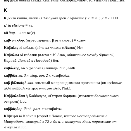
ἰωχμός
ὁ боевая свалка, смятение, беспорядочное отступление Hom., Hes.
Κ
Κ,
κ
(τὸ κάππα) каппа (
10-я буква греч. алфавита
): κʹ = 20; ͵κ = 20000.
κ᾽
in elisione
= κε.
κᾱ
дор.
=
ион.
κε(ν).
καβ-
эп.-дор.
(
перед начальн.
β
осн. слова
)
= κατα-.
Κάβαλες
οἱ кабалы (
одно из племен в Ливии
) Her.
Καβάλιοι
οἱ кабалии (
племя в М. Азии, обитавшее между Фригией,
Карией, Линией и Писидией
) Her.
κᾰβάλλης,
ου
ὁ (рабочая) лошадь Plut., Anth.
κάββᾰλε
эп. 3 л.
sing.
aor. 2 к
καταβάλλω.
καβ-βᾰλικός
3
лак.
опытный в опрокидывании противника (οὐ κρείσσων,
ἀλλὰ καββαλικώτερος ἀνταγωνιστής Plut.).
Καββαλοῦσα
ἡ Каббалуса, «Остров борцов» (
название баснословного
острова
) Luc.
καββάς
дор.
Pind.
part. к
καταβαίνω.
Κάβειρα
τά Кабиры (
город в Понте, частое местопребывание
Митридата, который в 72 г. до н. э. потерпел здесь поражение от
Лукулла
) Plut.