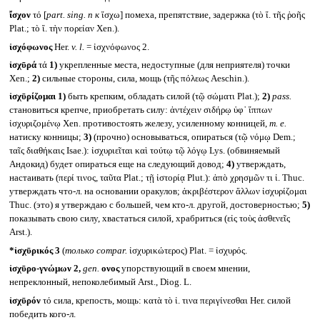
ἴσχον
τό [
part. sing. n
к
ἴσχω] помеха, препятствие, задержка (τὸ ἴ. τῆς ῥοῆς
Plat.; τὸ ἴ. τὴν πορείαν Xen.).
ἰσχόφωνος
Her.
v. l.
= ἰσχνόφωνος 2.
ἰσχῡρά
τά
1)
укрепленные места, недоступные (для неприятеля) точки
Xen.;
2)
сильные стороны, сила, мощь (τῆς πόλεως Aeschin.).
ἰσχῡρίζομαι
1)
быть крепким, обладать силой (τῷ σώματι Plat.);
2)
pass.
становиться крепче, приобретать силу: ἀντέχειν σιδήρῳ ὑφ᾽ ἵππων
ἰσχυριζομένῳ Xen. противостоять железу, усиленному конницей,
т. е.
натиску конницы;
3)
(прочно) основываться, опираться (τῷ νόμῳ Dem.;
ταῖς διαθήκαις Isae.): ἰσχυριεῖται καὶ τούτῳ τῷ λόγῳ Lys. (обвиняемый
Андокид) будет опираться еще на следующий довод;
4)
утверждать,
настаивать (περί τινος, ταῦτα Plat.; τῇ ἱστορίᾳ Plut.): ἀπὸ χρησμῶν τι ἰ. Thuc.
утверждать что-л. на основании оракулов; ἀκριβέστερον ἄλλων ἰσχυρίζομαι
Thuc. (это) я утверждаю с большей, чем кто-л. другой, достоверностью;
5)
показывать свою силу, хвастаться силой, храбриться (εἰς τοὺς ἀσθενεῖς
Arst.).
*ἰσχῡρικός 3
(
только
compar.
ἰσχυρικώτερος) Plat. = ἰσχυρός.
ἰσχῡρο-γνώμων 2,
gen.
ονος
упорствующий в своем мнении,
непреклонный, непоколебимый Arst., Diog. L.
ἰσχῡρόν
τό сила, крепость, мощь: κατὰ τὸ ἰ. τινα περιγίνεσθαι Her. силой
победить кого-л.