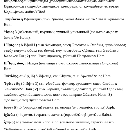
ἰφικρᾰτίοες
αἱ ификратиды (
усовершенствованная обувь, введенная
Ификратом в отрядах наемников, которыми он командовал во время
Коринфской войны
) Diod.
Ἰφιμέδεια
ἡ Ифимедия (
дочь Триопа, жена Алоэя, мать Ота и Эфиальта
)
Hom.
*ἴφιος 3
(ῑφ) сильный, крупный, тучный, упитанный (
только в выраж.
ἴφια μῆλα Hom.).
I
Ἶφις, ιος
ὁ Ифий
1)
сын Алектора, отец Этеокла и Эвадны, царь Аргоса
;
ввиду смерти обоих его детей, ему наследовал Сфенел, сын Эвадны и
Капанея
Eur.;
2)
acc.
Ἰφεα,
троянец, убитый Патроклом
Hom.
II
Ἶφις, ιδος
ἡ Ифида (
пленница с о-ва Скирос, наложница Патрокла
)
Hom.
Ἰφῐτίδης, ου
(ῑφ, ῐδ) ὁ Ифитид, сын Ифита,
т. е.
Ἀρχεπτόλεμος Hom.
Ἴφῐτος
(ῑφ) ὁ Ифит
1)
сын Навбола, фокеец, аргонавт, отец Схедия и
Эпистрофа
Hom.;
2)
сын Эврита, эхалиец, аргонавт, убитый Гераклом,
владелец лука, доставшегося после его смерти Одиссею
Hom.;
3)
троянец, отец Архептолема
Hom.
ἴφυον
(ῑ) τό (огородная) зелень,
pl.
овощи (
или какой-л. вид их
) Arph.
ἰχᾰνάω
(= ἰσχανάω) страстно желать (τυρου ἀλώπηξ ἰχανῶσα Babr.).
ἴχαρ
(ῑ) τό (
только
nom. - acc. sing.
) сильное желание, страсть Aesch.
*ἰχθυάζομαι
(
только
impf.
ἰχθυαζόμην) ловить рыбу Anth.