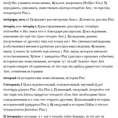
ἀκοῇ Her. узнавать понаслышке;
4)
культ.
вопрошать (Φοῖβον Eur.);
5)
передавать, описывать, повествовать (ὥσπερ ἱστορεῖται Arst.; τὰ περιττῶς
ἱστορούμενα Plut.).
ἱστόρημα, ατος
τό
1)
предмет рассмотрения Anacr.;
2)
повесть, рассказ Plut.
ἱστορία,
ион.
ἱστορίη
ἡ
1)
расспрашивание, расспросы: ἱστορίῃσι
ἐπίστασθαί τι Her. знать что-л. благодаря расспросам;
2)
исследование,
изыскание (αἱ περὶ τῶν ζῴων ἱστορίαι Arst.);
3)
сведения, данные
(полученные от других): ὄψις καὶ γνώμη καὶ ἱ. Her. (личные) наблюдения,
(собственные) мнения и (добытые расспросами) сведения;
4)
знание,
наука: ἡ σοφία, ἣν καλοῦσι περὶ φύσεως ἱ. Plat. наука, которую именуют
естествознанием;
5)
(
тж.
ἱ. πραγμάτων Plut.) рассказ о прошлых событиях,
историческое повествование, история: ἡ ἱ. τὰ καθ᾽ ἕκαστον λέγει Arst.
история говорит об единичном; αἱ τῶν περὶ τὰς πράξεις γραφόντων ἱστορίαι
Arst. сочинения историков.
ἱστορικά
τά исторические повествования, история Plut.
I
ἱστορικός 3
1)
исследовательский, основательный, научный (ἡ μετ᾽
ἐπιστήμης μίμησις Plat.; ἕξις Plut.);
2)
знающий, сведущий: ἀναγκαῖον καὶ
τῶν παρὰ τοῖς ἄλλοις εὑρημένων ἱστορικὸν εἶναι Arst. необходимо быть
осведомленным и о том, что открыто другими;
3)
касающийся истории,
исторический (γράμματα Plut.);
4)
сведущий в истории (Ἰόβας ὁ πάντων
ἱστορικώτατος βασιλέων Plut.).
II
ἱστορικός
ὁ историк: ὁ ἱ. καὶ ὁ ποιητὴς τοῦτο διαφέρει, τὸ τὸν μὲν τὰ