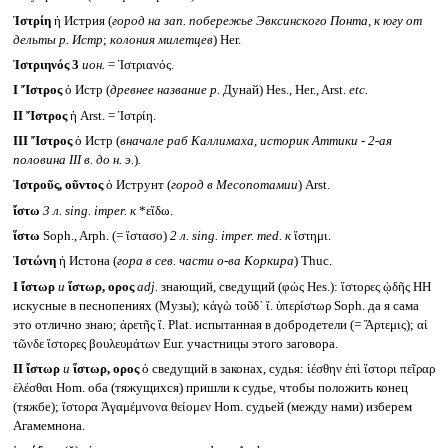
Ἰστρίη
ἡ Истрия (
город на зап. побережье Эвксинского Понта, к югу от
дельты р. Истр
;
колония милетцев
) Her.
Ἰστριηνός 3
ион.
= Ἰστριανός.
I
Ἴστρος
ὁ Истр (
древнее название р.
Дунай) Hes., Her., Arst.
etc.
II
Ἴστρος
ἡ Arst. = Ἰστρίη.
III
Ἴστρος
ὁ Истр (
вначале раб Каллимаха, историк Аттики - 2-ая
половина
III
в. до н. э.
)
.
Ἰστροῦς, οῦντος
ὁ Иструнт (
город в Месопотамии
) Arst.
ἴστω
3 л.
sing. imper.
к
*εἴδω.
ἵστω
Soph., Arph. (= ἵστασο)
2 л.
sing. imper. med.
к
ἵστημι.
Ἰστώνη
ἡ Истона (
гора в сев. части о-ва Коркира
) Thuc.
I
ἴστωρ
и
ἵστωρ, ορος
adj.
знающий, сведущий (φώς Hes.): ἵστορες ᾠδῆς HH
искусные в песнопениях (Музы); κἀγὼ τοῦδ᾽ ἴ. ὑπερίστωρ Soph. да я сама
это отлично знаю; ἀρετῆς ἴ. Plat. испытанная в добродетели (= Ἄρτεμις); αἱ
τῶνδε ἴστορες βουλευμάτων Eur. участницы этого заговора.
II
ἴστωρ
и
ἵστωρ, ορος
ὁ сведущий в законах, судья: ἱέσθην ἐπὶ ἴστορι πεῖραρ
ἑλέσθαι Hom. оба (тяжущихся) пришли к судье, чтобы положить конец
(тяжбе); ἴστορα Ἀγαμέμνονα θείομεν Hom. судьей (между нами) изберем
Агамемнона.