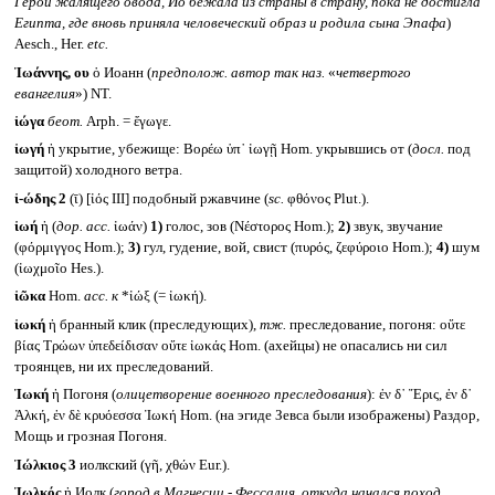
Герой жалящего овода, Ио бежала из страны в страну, пока не достигла
Египта, где вновь приняла человеческий образ и родила сына Эпафа
)
Aesch., Her.
etc.
Ἰωάννης, ου
ὁ Иоанн (
предполож. автор так наз.
«
четвертого
евангелия
») NT.
ἰώγα
беот.
Arph. = ἔγωγε.
ἰωγή
ἡ укрытие, убежище: Βορέω ὑπ᾽ ἰωγῇ Hom. укрывшись от (
досл.
под
защитой) холодного ветра.
ἰ-ώδης 2
(ῑ) [ἰός III] подобный ржавчине (
sc.
φθόνος Plut.).
ἰωή
ἡ (
дор.
acc.
ἰωάν)
1)
голос, зов (Νέστορος Hom.);
2)
звук, звучание
(φόρμιγγος Hom.);
3)
гул, гудение, вой, свист (πυρός, ζεφύροιο Hom.);
4)
шум
(ἰωχμοῖο Hes.).
ἰῶκα
Hom.
acc.
к
*ἰώξ (= ἰωκή).
ἰωκή
ἡ бранный клик (преследующих),
тж.
преследование, погоня: οὔτε
βίας Τρώων ὑπεδείδισαν οὔτε ἰωκάς Hom. (ахейцы) не опасались ни сил
троянцев, ни их преследований.
Ἰωκή
ἡ Погоня (
олицетворение военного преследования
): ἐν δ᾽ Ἔρις, ἐν δ᾽
Ἀλκή, ἐν δὲ κρυόεσσα Ἰωκή Hom. (на эгиде Зевса были изображены) Раздор,
Мощь и грозная Погоня.
Ἰώλκιος 3
иолкский (γῆ, χθών Eur.).
Ἰωλκός
ἡ Иолк (
город в Магнесии - Фессалия, откуда начался поход