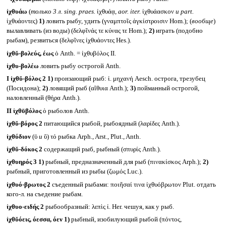
ἰχθυάω
(
только 3 л.
sing. praes.
ἰχθυάᾳ,
aor. iter.
ἰχθυάασκον
и
part.
ἰχθυάοντες)
1)
ловить рыбу, удить (γναμπτοῖς ἀγκίστροισιν Hom.); (
вообще
)
вылавливать (из воды) (δελφῖνάς τε κύνας τε Hom.);
2)
играть (подобно
рыбам), резвиться (δελφῖνες ἰχθυάοντες Hes.).
ἰχθῠ-βολεύς, έως
ὁ Anth. = ἰχθυβόλος II.
ἰχθυ-βολέω
ловить рыбу острогой Anth.
I
ἰχθῠ-βόλος 2
1)
пронзающий рыб: ἰ. μηχανή Aesch. острога, трезубец
(Посидона);
2)
ловящий рыб (αἴθυια Anth.);
3)
пойманный острогой,
наловленный (θήρα Anth.).
II
ἰχθῡβόλος
ὁ рыболов Anth.
ἰχθῠ-βόρος 2
питающийся рыбой, рыбоядный (λαρίδες Anth.).
ἰχθύδιον
(ῡ
и
ῠ) τό рыбка Arph., Arst., Plut., Anth.
ἰχθῠ-δόκος 2
содержащий рыб, рыбный (σπυρίς Anth.).
ἰχθυηρός 3
1)
рыбный, предназначенный для рыб (πινακίσκος Arph.);
2)
рыбный, приготовленный из рыбы (ζωμός Luc.).
ἰχθυό-βρωτος 2
съеденный рыбами: ποιῆσαί τινα ἰχθυόβρωτον Plut. отдать
кого-л. на съедение рыбам.
ἰχθυο-ειδής 2
рыбообразный: λεπὶς ἰ. Her. чешуя, как у рыб.
ἰχθῠόεις, όεσσα, όεν
1)
рыбный, изобилующий рыбой (πόντος,