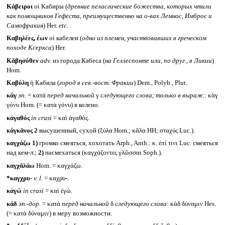
Κάβειροι
οἱ Кабиры (
древние пеласгические божества, которых чтили
как помощников Гефеста, преимущественно на о-вах Лемнос, Имброс и
Самофракия
) Her.
etc.
Καβηλέες, έων
οἱ кабелеи (
одно из племен, участвовавших в греческом
походе Ксеркса
) Her.
Κᾰβησόθεν
adv.
из города Кабеса (
на Геллеспонте или, по друг., в Ликии
)
Hom.
Καβύλη
ἡ Кабила (
город в сев.-вост. Фракии
) Dem., Polyb., Plut.
κάγ
эп.
= κατά
перед начальной
γ
следующего слова
;
только в выраж.
: κὰγ
γόνυ Hom. (= κατὰ γόνυ) в колено.
κἀγαθός
in crasi
= καὶ ἀγαθός.
κάγκᾰνος 2
высушенный, сухой (ξύλα Hom.; κᾶλα HH; σταχύς Luc.).
καγχάζω
1)
громко смеяться, хохотать Arph., Anth.: κ. ἐπί τινι Luc. смеяться
над кем-л.;
2)
насмехаться (καγχάζοντες γλῶσσαι Soph.).
καγχᾰλάω
Hom. = καγχάζω.
*καγχρυ-
v. l.
= καχρυ-.
κἀγώ
in crasi
= καὶ ἐγώ.
κάδ
эп.-дор.
= κατά
перед
начальной
δ
следующего
слова
: κάδ δύναμιν Hes.
(= κατὰ δύναμιν) в меру возможности.