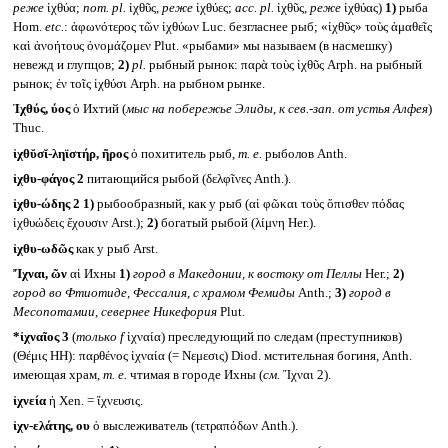
реже
ἱχθύα;
nom. pl.
ἰχθῦς,
реже
ἰχθύες;
acc. pl.
ἰχθῦς,
реже
ἰχθύας)
1)
рыба
Hom.
etc.
: ἀφωνότερος τῶν ἰχθύων Luc. безгласнее рыб; «ἰχθῦς» τοὺς ἀμαθεῖς
καὶ ἀνοήτους ὀνομάζομεν Plut. «рыбами» мы называем (в насмешку)
невежд и глупцов;
2)
pl.
рыбный рынок: παρὰ τοὺς ἰχθῦς Arph. на рыбный
рынок; ἐν τοῖς ἰχθύσι Arph. на рыбном рынке.
Ἰχθύς, ύος
ὁ Ихтий (
мыс на побережье Элиды, к сев.-зап. от устья Алфея
)
Thuc.
ἰχθῠσῐ-ληϊστήρ, ῆρος
ὁ похититель рыб,
т. е.
рыболов Anth.
ἰχθυ-φάγος 2
питающийся рыбой (δελφῖνες Anth.).
ἰχθυ-ώδης 2
1)
рыбообразный, как у рыб (αἱ φῶκαι τοὺς ὄπισθεν πόδας
ἰχθυώδεις ἔχουσιν Arst.);
2)
богатый рыбой (λίμνη Her.).
ἰχθυ-ωδῶς
как у рыб Arst.
Ἴχναι, ῶν
αἱ Ихны
1)
город в Македонии, к востоку от Пеллы
Her.;
2)
город во Фтиотиде, Фессалия, с храмом Фемиды
Anth.;
3)
город в
Месопотамии, севернее Никефория
Plut.
*ἰχναῖος 3
(
только
f
ἰχναία) преследующий по следам (преступников)
(Θέμις HH): παρθένος ἰχναία (= Νεμεσις) Diod. мстительная богиня, Anth.
имеющая храм,
т. е.
чтимая в городе Ихны (
см.
Ἴχναι 2).
ἰχνεία
ἡ Xen. = ἴχνευσις.
ἰχν-ελάτης, ου
ὁ выслеживатель (τετραπόδων Anth.).