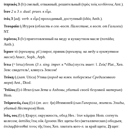
ἰτητικός 3
(ῐτ) смелый, отважный, решительный (πρὸς τοὺς κινδύνους Arst.).
ἴτον
2
и 3 л.
dual. praes.
к
εἶμι.
ἰτός 3
[
adj. verb.
к
εἶμι] проходимый, доступный (ὁδός Anth.).
Ἰτουραία
ἡ Итурея (
область в сев.-вост. Палестине, к вост. от Галилеи
)
NT.
ἰτρίνεος 3
(ῐν) приготовленный на меду и кунжутном масле (ποπάδες
Anth.).
ἴτριον
τό (
преимущ.
pl.
)
пирог, пряник (
преимущ. на меду и кунжутном
масле
) Anacr., Soph., Arph.
ἴττω
(= ἴστω)
беот.
(
3 л.
sing. imper.
к
*εἴδω) пусть знает: ἴ. Ζεύς! Plat., Xen.
Зевс свидетель!, клянусь Зевсом!
Ἰτύκη
ἡ (
лат.
Utica) Утика (
город на южн. побережье Средиземного
моря
) Arst., Diod.
Ἴτῠλος
(ῐ) ὁ Итил (
сын Зета и Аэдоны, убитый своей безумной матерью
)
Hom.
Ἰτῠμονεύς, έως
(ῑ) ὁ (
эп.
acc.
ῆα) Итимоней (
сын Гипероха, житель Элиды,
убитый Нестором
) Hom.
ἴτῠς, υος
(ῐ) ἡ
1)
круг, окружность, обод Hes.: ἴτυν κάμψαι Hom. согнуть
колесом; ἀσπίδες ἴτυς οὒκ ἔχουσαι Her. щиты без (металлических) ободьев;
ἐπιλαμβάνεσθαί τινος τῆς ἴτυος Xen. хватать кого-л. за край щита;
2)
щит: