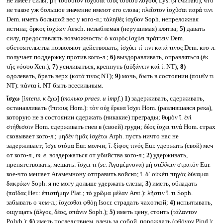
не имеет силы; μὴ τοσοῦτον ἰσχῦσαι τοὺς τούτου λόγους Lys. (я считаю), что
не такое уж большое значение имеют его слова; πλεῖστον ἰσχῦσαι παρά τινι
Dem. иметь большой вес у кого-л.; τἀληθὲς ἰσχῦον Soph. непреложная
истина; ὅρκος ἰσχύων Aesch. незыблемая (нерушимая) клятва;
5)
давать
силу, предоставлять возможность: ὁ καιρὸς ἰσχύει πράττειν Dem.
обстоятельства позволяют действовать; ἰσχύει τί τινι κατά τινος Dem. кто-л.
получает поддержку против кого-л.;
6)
выздоравливать, оправляться (ἐκ
τῆς νόσου Xen.);
7)
усиливаться, крепнуть (αὐξάνειν καὶ ἰ. NT);
8)
одолевать, брать верх (κατά τινος NT);
9)
мочь, быть в состоянии (ποιεῖν τι
NT): πάντα ἰ. NT быть всесильным.
ἴσχω
[
intens.
к
ἔχω] (
только
praes.
и impf.
)
1)
задерживать, сдерживать,
останавливать (ἵππους Hom.): τὸν οὐχ ἕρκεα ἴσχει Hom. (разлившаяся река),
которую не в состоянии сдержать (никакие) преграды; θυμὸν ἴ. ἐνὶ
στήθεσσιν Hom. сдерживать гнев в (своей) груди; δέος ἴσχει τινά Hom. страх
сковывает кого-л.; μηδὲν ἡμᾶς ἰσχέτω Arph. пусть ничто нас не
задерживает; ἴσχε στόμα Eur. молчи; ἴ. ξίφος τινός Eur. удержать (свой) меч
от кого-л.,
т. е.
воздержаться от убийства кого-л.;
2)
удерживать,
препятствовать, мешать: ἴσχει τι (
sc.
Ἀγαμέμνονα) μὴ στέλλειν στρατόν Eur.
кое-что мешает Агамемнону отправить войско; ἴ. δ᾽ οὐκέτι πηγὰς δύναμαι
δακρύων Soph. я не могу дольше удержать слезы;
3)
иметь, обладать
(παῖδας Her.: ἐπιστήμην Plat.; τὸ χρῶμα μέλαν Arst.): λῆστιν ἴ. τι Soph.
забывать о чем-л.; ἴσχεσθαι φθόῃ Isocr. страдать чахоткой;
4)
испытывать,
ощущать (ἄλγος, δέος, σπάνιν Soph.);
5)
иметь цену, стоить (τάλαντον
Polyb.);
6)
иметь последствием, влечь за собой, порождать (φθόνον Pind.);