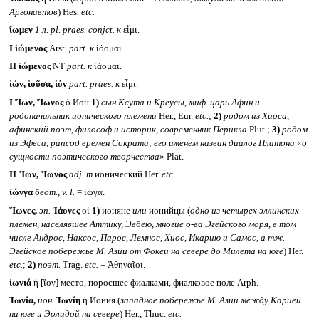
Аргонавтов
) Hes.
etc.
ἴωμεν
1 л.
pl. praes. conjct.
к
εἶμι.
I
ἰώμενος
Arst.
part.
к
ἰόομαι.
II
ἰώμενος
NT
part.
к
ἰάομαι.
ἰών, ἰοῦσα, ἰόν
part. praes.
к
εἶμι.
I
Ἴων, Ἴωνος
ὁ Ион
1)
сын Ксута и Креусы, миф. царь Афин и
родоначальник ионического племени
Her., Eur.
etc.
;
2)
родом из Хиоса,
афинский поэт, философ и историк, современник Перикла
Plut.;
3)
родом
из Эфеса, рапсод времен Сократа
;
его именем назван диалог Платона
«
о
сущности поэтического творчества
» Plat.
II
Ἴων, Ἴωνος
adj. m
ионический Her.
etc.
ἰώνγα
беот.,
v. l.
= ἰώγα.
Ἴωνες,
эп.
Ἰάονες
οἱ
1)
ионяне
или
ионийцы (
одно из четырех эллинских
племен, населявшее Аттику, Эвбею, многие о-ва Эгейского моря, в том
числе Андрос, Наксос, Парос, Лемнос, Хиос, Икарию и Самос, а тж.
Эгейское побережье М. Азии от Фокеи на севере до Милета на юге
) Her.
etc.
;
2)
поэт.
Trag.
etc.
= Ἀθηναῖοι.
ἰωνιά
ἡ [ἴον] место, поросшее фиалками, фиалковое поле Arph.
Ἰωνία,
ион.
Ἰωνίη
ἡ Иония (
западное побережье М. Азии между Карией
на юге и Эолидой на севере
) Her., Thuc.
etc.