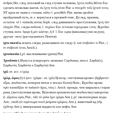
ἀνδρός Her. след, похожий на след ступни человека; ἴχνος ποδὸς θεῖναι Eur.
сделать несколько шагов; εἰς ἴχνη τινὸς ἰέναι Plat.
и
στοιχεῖν τοῖς ἴχνεσί τινος
NT идти по чьим-л. стопам; πάλιν ἴ. μετελθεῖν Plat. вновь пройти
пройденный путь,
т. е.
вернуться к прежней теме;
2)
след, признак,
остаток: τό ἴ. παλαιᾶς αἰτίας Soph. след давнишнего преступления; ἴχνη τῶν
πληγῶν Plat. следы побоев; ἴ. τειχέων Eur. остатки городских стен;
3)
редко
ступня, нога: ἔφερε ἣ μὲν ὠλένην, ἣ δ᾽ ἴ. Eur. одна (вакханка) унесла руку,
другая - ногу (растерзанного Пентея).
ἰχνο-σκοπέω
искать следы, разыскивать по следу (ἰ. καὶ στιβεύειν τι Plut.; ἰ.
ἐν στίβοισί τινος Aesch.).
ἰχνοσκοπία
ἡ
pl.
выслеживание (дичи) Plut.
Ἰχνοῦσσα
ἡ Ихнусса (
старогреч. название Сардинии, впосл.
Σαρδώ(ν),
Σαρδωνία, Σαρδανία
и
Σαρδηνία) Arst.
ἰχῶ
эп.
acc.
к
ἰχώρ.
ἰχώρ, ῶρος
(ῑ) ὁ (
acc.
ἰχῶρα -
эп.
ἰχῶ)
1)
ихор, «нетленная кровь» (ἄμβροτον
αἷμα,
жидкость, которая текла в жилах богов
) Hom.;
2)
редко
кровь:
πρὶν καταλῆξαι τὸ παλαιὸν ἄχος, νέος ἰ. Aesch. прежде, чем закрылась старая
рана, (льется) новая кровь;
3)
(
всякая органическая жидкость
) сыворотка
(ἰ. αἵματος ὀρός Plat.; πᾶν τὸ γάλα ἔχει ἰχῶρα Arst.);
pl.
околоплодные воды
Arst.; гной (τὸ περίττωμα ποιεῖ ῥεύματα ἰχῶροις Arst.); животный яд (τῆς
ἐχίδνης Arst.); минеральная жидкость
или
нефть Arst.