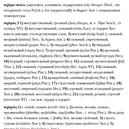
ἰσχῡρο-ποιέω
укреплять, усиливать, подкреплять (τὴν δύναμιν Diod.; τὴν
ἐπικράτειάν τινος Polyb.): ὅτε ἰσχυροποιηθῇ τὸ θερμόν Arst. с повышением
температуры.
ἰσχῡρός 3
1)
могущественный, грозный (Διὸς ἄλοχος,
т. е.
Ἣρα Aesch.; ἐν
πολέμῳ NT);
2)
могущественный, сильный (πόλις Eur.): οἱ ἰσχυροί Xen.
власть имущие, господствующие слои;
3)
могучий (ἀνήρ Soph.); сильный,
мощный (φάλαγξ Xen.; ὗς ἄγριος Arst.);
4)
сильный, укрепленный,
неприступный (χωρία Xen.);
5)
твердый (χθών Aesch.);
6)
твердый,
незыблемый (νόμος Her.);
7)
прочный, крепкий (φιλία Plat.);
8)
прочный,
надежный (ἀναγκαίη, σύμβασις Her.);
9)
решительный, резкий (γνώμη Her.);
10)
бурный, стремительный (ῥεύματα Her.);
11)
сильный, мучительный (βήξ
Thuc.);
12)
сильный, страшный (σιτοδηΐη Her.; λιμός NT);
13)
сильный,
неумеренный (γέλως Plat.);
14)
сильный, неукротимый, неодолимый
(ἵμερος, ἐπιθυμίαι Plat.);
15)
враждебный, злобный (διαβολή Plat.);
16)
жаркий, горячий (μάχη Plat.);
17)
страстный, пламенный (ἔχθρα Plat.);
18)
жестокий, свирепый (τιμωρίαι Her.);
19)
суровый, очень холодный (χειμών
Xen.);
20)
сильный, жестокий (ψῦχος Her.);
21)
суровый, резкий, строгий
(ἐπιστολαί NT). -
см. тж.
ἰσχυρά
и
ἰσχυρόν.
ἰσχῡρῶς
1)
с силой, сильно (κινεῖν Arst.);
2)
очень, весьма, сильно,
чрезвычайно (ἥδεσθαι, φοβεῖσθαι, ὀργίζεσθαι Xen.; ἰ. πένης Plut.): ἔθνος μέγα
ἰ. Her. очень большое племя; ἰ. βαθύς Xen. весьма глубокий;
3)
строго,
сурово (κολάζειν Xen.);
4)
тщательно, бдительно (φυλάττειν Xen.);
5)
вполне (ὁ ἐλέφας δουλοῦται ἰ. Arst.).