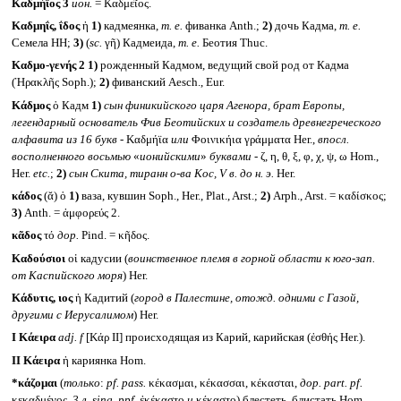
Καδμήϊος 3
ион.
= Καδμεῖος.
Καδμηΐς, ΐδος
ἡ
1)
кадмеянка,
т. е.
фиванка Anth.;
2)
дочь Кадма,
т. е.
Семела HH;
3)
(
sc.
γῆ) Кадмеида,
т. е.
Беотия Thuc.
Καδμο-γενής
2
1)
рожденный Кадмом, ведущий свой род от Кадма
(Ἡρακλῆς Soph.);
2)
фиванский Aesch., Eur.
Κάδμος
ὁ Кадм
1)
сын финикийского царя Агенора, брат Европы,
легендарный основатель Фив Беотийских и создатель древнегреческого
алфавита из 16 букв -
Καδμήϊα
или
Φοινικήια γράμματα Her.,
впосл.
восполненного восьмью
«
ионийскими
»
буквами -
ζ, η, θ, ξ, φ, χ, ψ, ω Hom.,
Her.
etc.
;
2)
сын Скита, тиранн о-ва Кос,
V
в. до н. э.
Her.
κάδος
(ᾰ) ὁ
1)
ваза, кувшин Soph., Her., Plat., Arst.;
2)
Arph., Arst. = καδίσκος;
3)
Anth. = ἀμφορεύς 2.
κᾶδος
τό
дор.
Pind. = κῆδος.
Καδούσιοι
οἱ кадусии (
воинственное племя в горной области к юго-зап.
от Каспийского моря
) Her.
Κάδυτις,
ιος
ἡ Кадитий (
город в Палестине, отожд. одними с Газой,
другими с Иерусалимом
) Her.
I
Κάειρα
adj.
f
[Κάρ II] происходящая из Карий, карийская (ἐσθής Her.).
II
Κάειρα
ἡ кариянка Hom.
*κάζομαι
(
только
:
pf.
pass.
κέκασμαι, κέκασσαι, κέκασται,
дор.
part.
pf.
κεκαδμένος,
3 л.
sing.
ppf.
ἐκέκαστο
и
κέκαστο) блестеть, блистать Hom.,