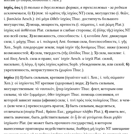
ἰσχύς, ύος
ἡ (ῡ
только в двусложных формах, в трехсложных - за редким
исключением,
ῠ)
1)
(
тж.
τὸ κράτος τῆς ἰσχύος NT) сила, могущество (ἰ. θεῶν,
ἰ. βασιλεία Aesch.): ἐπὶ μέγα ἐλθεῖν ἰσχύος Thuc. достигнуть большого
могущества;
2)
мощь, мощность, крепость (ἰ. σώματος, ἰ. καὶ ῥώμη Plat.):
ἰσχύες καὶ ἀσθένειαι Plat. сильные и слабые стороны; ἐξ (ὅλης τῆς) ἰσχύος NT
изо всей силы;
3)
возможность, способность: ἰ. ἡ κινοῦσα Arst. движущая
сила; ἰ. μάχης Thuc.
и
ἰ. πολεμική Arst. боевая сила, боеспособность; ἰ. γῆς
Xen., Soph. плодородие земли; παρὰ ἰσχὺν τῆς δυνάμεως Thuc. ниже (своих)
возможностей;
4)
сила, твердость (τῆς ἐλπίδος Thuc.);
5)
сила, насилие: ἰ.
καὶ δίκη Aesch. сила и право; κατ᾽ ἰσχύν Aesch.
и
ἰσχύϊ Plat. силой,
насильно; ἢ λόγῳ, ἢ πρὸς ἰσχύος κράτος Soph. убеждением ли, или силой;
6)
укрепленность, неприступность (χωρίου Thuc.).
ἰσχύω
(ῡ)
1)
быть сильным, крепким (ὑγιαίνειν καὶ ἰ. Xen.; ἰ. τοῖς σώμασιν
Xen.): οἱ ἰσχύοντες NT крепкие (здоровые) люди;
2)
быть сильным,
могущественным: τὸ ναυτικόν, ᾗπερ ἰσχύουσιν Thuc. флот, которым они
сильны; τὰ τῶν ξυμμάχων, ὅθεν ἰσχύομεν Thuc. помощь союзников, от
которой зависит наша (афинян) сила; ἰ. τινὶ πρὸς τοὺς πολεμίους Thuc. в чем-
л. (или чем-л.) превосходить врагов;
3)
быть сильным, выделяться,
отличаться (σοφίᾳ Pind.; θράσει Eur.; χρημάτων πλήθει Plut.);
4)
иметь вес,
иметь значение, быть действительным: ἐν ᾗ ἂν αἱ γενόμεναι δίκαι μηδὲν
ἰσχύωσιν Plat. (не может быть прочного государства), в котором
вынесенные приговоры недействительны; διαθήκη μὴ ἰοχύει NT завещание