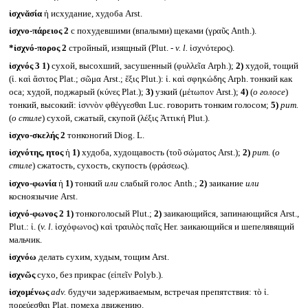
ἰσχνᾰσία
ἡ исхудание, худоба Arst.
ἰσχνο-πάρειος 2
с похудевшими (впалыми) щеками (γραῦς Anth.).
*ἰσχνό-πορος 2
стройный, изящный (Plut. -
v. l.
ἰσχνότερος).
ἰσχνός 3
1)
сухой, высохший, засушенный (φυλλεῖα Arph.);
2)
худой, тощий
(ἰ. καὶ ἄσιτος Plat.; σῶμα Arst.; ἕξις Plut.): ἰ. καὶ σφηκώδης Arph. тонкий как
оса; худой, поджарый (κύνες Plat.);
3)
узкий (μέτωπον Arst.);
4)
(
о голосе
)
тонкий, высокий: ἰσννὸν φθέγγεσθαι Luc. говорить тонким голосом;
5)
рит.
(
о стиле
) сухой, сжатый, скупой (λέξις Ἀττική Plut.).
ἰσχνο-σκελής 2
тонконогий Diog. L.
ἰσχνότης, ητος
ἡ
1)
худоба, худощавость (τοῦ σώματος Arst.);
2)
рит.
(
о
стиле
) сжатость, сухость, скупость (φράσεως).
ἰσχνο-φωνία
ἡ
1)
тонкий
или
слабый голос Anth.;
2)
заикание
или
косноязычие Arst.
ἰσχνό-φωνος 2
1)
тонкоголосый Plut.;
2)
заикающийся, запинающийся Arst.,
Plut.: ἰ. (
v. l.
ἰσχόφωνος) καὶ τραυλὸς παῖς Her. заикающийся и шепелявящий
мальчик.
ἰσχνόω
делать сухим, худым, тощим Arst.
ἰσχνῶς
сухо, без прикрас (εἰπεῖν Polyb.).
ἰσχομένως
adv.
будучи задерживаемым, встречая препятствия: τὸ ἰ.
πορεύεσθαι Plat. помеха движению.