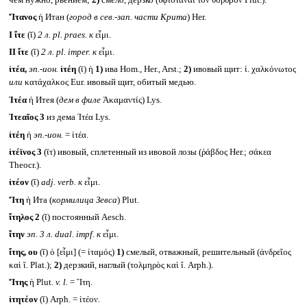
чем нужно, рвением;
2)
смело, дерзко (ὑφιστάναι τὸν θόρυβον Plut.).
Ἴτανος
ἡ Итан (
город в сев.-зап. части Крита
) Her.
I
ἴτε
(ῐ)
2 л.
pl. praes.
к
εἶμι.
II
ἴτε
(ῐ)
2 л.
pl. imper.
к
εἶμι.
ἰτέα,
эп.-ион.
ἰτέη
(ῑ) ἡ
1)
ива Hom., Her., Arst.;
2)
ивовый щит: ἰ. χαλκόνωτος
или
κατάχαλκος Eur. ивовый щит, обитый медью.
Ἰτέα
ἡ Итея (
дем в филе
Ἀκαμαντίς) Lys.
Ἰτεαῖος 3
из дема Ἰτέα Lys.
ἰτέη
ἡ
эп.-ион.
= ἰτέα.
ἰτέϊνος 3
(ῑτ) ивовый, сплетенный из ивовой лозы (ῥάβδος Her.; σάκεα
Theocr.).
ἰτέον
(ῐ)
adj. verb.
к
εἶμι.
Ἴτη
ἡ Ита (
кормилица Зевса
) Plut.
ἴτηλος 2
(ῐ) постоянный Aesch.
ἴτην
эп. 3 л.
dual. impf.
к
εἶμι.
ἴτης, ου
(ῐ) ὁ [εἶμι] (= ἰταμός)
1)
смелый, отважный, решительный (ἀνδρεῖος
καὶ ἴ. Plat.);
2)
дерзкий, наглый (τολμηρὸς καὶ ἴ. Arph.).
Ἴτης
ἡ Plut.
v. l.
= Ἴτη.
ἰτητέον
(ῐ) Arph. = ἰτέον.