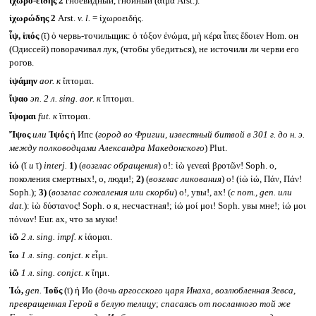
ἰχωρο-ειδής 2
гноевидный, гнойный (αἷμα Arst.).
ἰχωρώδης 2
Arst.
v. l.
= ἰχωροειδής.
ἶψ, ἰπός
(ῑ) ὁ червь-точильщик: ὁ τόξον ἐνώμα, μὴ κέρα ἶπες ἔδοιεν Hom. он
(Одиссей) поворачивал лук, (чтобы убедиться), не источили ли черви его
рогов.
ἰψάμην
aor.
к
ἴπτομαι.
ἴψαο
эп. 2 л.
sing. aor.
к
ἴπτομαι.
ἴψομαι
fut.
к
ἴπτομαι.
Ἴψος
или
Ἰψός
ἡ Ипс (
город во Фригии, известный битвой в 301 г. до н. э.
между полководцами Александра Македонского
) Plut.
ἰώ
(ῐ
и
ῑ)
interj.
1)
(
возглас обращения
) о!: ἰὼ γενεαὶ βροτῶν! Soph. о,
поколения смертных!, о, люди!;
2)
(
возглас ликования
) о! (ἰὼ ἰώ, Πάν, Πάν!
Soph.);
3)
(
возглас сожаления или скорби
) о!, увы!, ах! (
с nom., gen.
или
dat.
): ἰὼ δύστανος! Soph. о я, несчастная!; ἰώ μοί μοι! Soph. увы мне!; ἰώ μοι
πόνων! Eur. ах, что за муки!
ἰῶ
2 л.
sing. impf.
к
ἰάομαι.
ἴω
1 л.
sing. conjct.
к
εἶμι.
ἱῶ
1 л.
sing. conjct.
к
ἵημι.
Ἰώ,
gen.
Ἰοῦς
(ῑ) ἡ Ио (
дочь аргосского царя Инаха, возлюбленная Зевса,
превращенная Герой в белую телицу
;
спасаясь от посланного той же