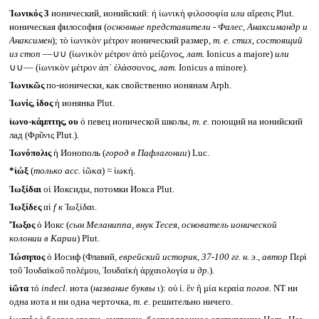
Ἰωνικός 3
ионический, ионийский: ἡ ἰωνικὴ φιλοσοφία
или
αἵρεσις Plut.
ионическая философия (
основные представители - Фалес, Анаксимандр и
Анаксимен
); τὸ ἰωνικὸν μέτρον ионический размер,
т. е. стих, состоящий
из стоп
‒‒∪∪ (ἰωνικὸν μέτρον ἀπὸ μείζονος,
лат.
Ionicus a majore)
или
∪∪‒‒ (ἰωνικὸν μέτρον ἀπ᾽ ἐλάσσονος,
лат.
Ionicus a minore).
Ἰωνικῶς
по-ионически, как свойственно ионянам Arph.
Ἰωνίς, ίδος
ἡ ионянка Plut.
ἰωνο-κάμπτης, ου
ὁ певец ионической школы,
т. е.
поющий на ионийский
лад (Φρῦνις Plut.).
Ἰωνόπολις
ἡ Ионополь (
город в Пафлагонии
) Luc.
*ἰώξ
(
только
acc.
ἰῶκα) = ἰωκή.
Ἰωξίδαι
οἱ Иоксиды, потомки Иокса Plut.
Ἰωξίδες
αἱ
f
к
Ἰωξίδαι.
Ἴωξος
ὁ Иокс (
сын Меланиппа, внук Тесея, основатель ионической
колонии в Карии
) Plut.
Ἰώσηπος
ὁ Иосиф (Флавий,
еврейский
историк, 37-100
гг.
н. э.,
автор
Περὶ
τοῦ Ἰουδαϊκοῦ πολέμου, Ἰουδαϊκὴ ἀρχαιολογία
и
др.
)
.
ἰῶτα
τό
indecl.
иота (
название буквы
ι): οὐ ἰ. ἓν ἢ μία κεραία
погов.
NT ни
одна иота и ни одна черточка,
т. е.
решительно ничего.