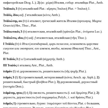
пифагорейская Diog. L.);
2)
(
sc.
χώρα) Италия,
собир.
италийцы Plut., Anth.
Ἰτᾰλικός 3
(ῑτ) италийский Plat.: αἵρησις Ἰταλική Plut. = Ἰταλική 1.
Ἰτᾰλίς, ίδος
adj. f
италийская (κόνις Anth.).
Ἰτᾰλιώτης, ου
(ῑτ) ὁ италиот, греческий житель Италии (
преимущ.
Magna
Graecia
) Her., Thuc., Plat.
Ἰτᾰλιωτικός 3
(ῑτ) италиотскии, италийский (τράπεζαι Plat.; ὀνόματα Luc.).
Ἰτᾰλιῶτις, ιδος
(ῑτ)
adj. f
италиотская, италийская (νῆες Thuc.).
I
Ἰτᾰλός
(ῑτ) ὁ Итал (
легендарный, царь пеласгов, основатель царства
сикулов или энотриев
;
его именем, якобы, названа Италия
) Thuc., Arst.,
Plut.
II
Ἰτᾰλός 3
(ῑ
и
ῐ) италийский (αἰχμητής Anth.).
III
Ἰταλός
ὁ италиец Arst., Plut., Anth.
ἰτᾰμόν
(ῐ) τό дерзновенность, решительность (τῆς ψυχῆς Plut.).
ἰτᾰμός 3
(ῐ)
1)
стремительный, нетерпеливый (κύνες Aesch. ap. Arph.);
2)
решительный, быстрый (βοήθεια Plut.);
3)
дерзновенный, дерзостный
(πονηρία Dem.).
ἰτᾰμότης, ητος
(ῐ) ἡ
1)
смелость, решительность (ἰ. καὶ δριμύτης Plat.);
2)
дерзость, дерзостность (τοῦ συγγραφέως Polyb.; ἰ. καὶ θράσος Plut.).
ἰτᾰμῶς
1)
стремительно, бурно: ἰταμώτερον τοῦ δέοντος Plat. с большим,