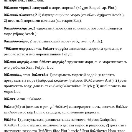
на море Her., Thuc., Xen.
θᾰλασσο-νόμος 2
живущий в море, морской (κόγχαι Emped. ap. Plut.).
θᾰλασσό-πλαγκτος 2
1)
блуждающий по морю (ναυτίλων ὀχήματα Aesch.);
2)
несомый морскими волнами (
sc.
νεκρός Eur.).
θᾰλασσό-πληκτος 2
ударяемый морскими волнами, о который плещется
море (νῆσος Aesch.).
θᾰλασσο-πόρος 2
переплывающий море (ναῦς, ναύτης Anth.).
*θᾰλασσ-ουργέω,
атт.
θαλαττ-ουργέω
заниматься морским делом,
т. е.
рыболовством
или
мореплаванием Polyb.
θᾰλασσ-ουργός,
атт.
θᾰλαττ-ουργός
ὁ труженик моря,
т. е.
мореплаватель
или
рыболов Xen., Polyb., Luc.
θᾰλασσόω,
атт.
θαλαττόω
1)
покрывать морской водой, затоплять,
превращать в море (ἐπιδρομαὶ κυμάτων ἠπείρους ἐθαλάττωσαν Arst.);
2)
pass.
пропускать воду, давать течь (ναῦς θαλαττοῦται Polyb.);
3)
med.
плавать по
морю Luc.
θᾰλαττ-
атт.
= θαλασσ-.
θάλεα
(θᾰ) τά (
только в
gen. pl.
θαλέων) жизнерадостность, веселье: θαλέων
ἐμπλησάμενος κῆρ Hom. с сердцем, исполненным радости.
θᾰλέθω
1)
распускаться, расцветать
или
зеленеть: θάμνος ἐλαίης ἔφυ
θαλέθων Hom. отпрыск масличного дерева вырос и разросся;
2)
достигать
цветущего возраста (θαλέθων βίος Plut.): τρεῖς ἠΐθεοι θαλέθοντες Hom. трое