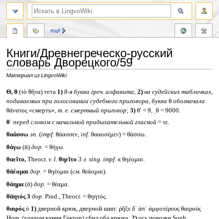
ещё
Книги/Древнегреческо-русский
словарь Дворецкого/59
Материал из LingvoWiki
Перейти
Перейти
Θ, θ
(τὸ θῆτα) тета
1)
8-я буква греч. алфавита
;
2)
на судейских табличках,
к
к
подаваемых при голосовании судебного приговора, буква
θ
обозначала
навигации
поиску
θάνατος «смерть»,
т. е. смертный приговор
;
3)
θʹ = 9, ͵θ = 9000.
θ᾽
перед словом с начальной придыхательной гласной
= τε.
θαάσσω
эп.
(
impf.
θάασσεν,
inf.
θααοσέμεν) = θάσσω.
θάγω
(ᾱ)
дор.
= θήγω.
θαεῖτο,
Theocr.
v. l.
θηεῖτο
3 л.
sing. impf.
к
θηέομαι.
θᾱέομαι
дор.
= θηέομαι (
см.
θεάομαι).
θάημα
(ᾱ)
дор.
= θέαμα.
θᾱητός 3
дор.
Pind., Theocr. = θηητός.
θαιρός
ὁ
1)
дверной крюк, дверной шип: ῥῆξε δ᾽ ἀπ᾽ ἀμφοτέρους θαιρούς
Hom. (ударом камня Гектор) сбил оба крюка;
2)
ось повозки Soph.