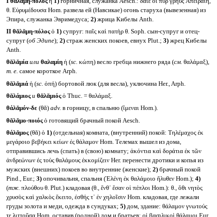
I
θᾰλᾰμη-πόλος
ἡ
1)
горничная, служанка Aesch.: δαῖέ οἱ πῦρ γρηῢς Ἀπειραίη,
θ. Εὐρυμέδουσα Hom. развела ей (Навсикае) огонь старуха (вывезенная) из
Эпира, служанка Эвримедуса;
2)
жрица Кибелы Anth.
II
θᾰλᾰμη-πόλος
ὁ
1)
супруг: παῖς καὶ πατὴρ θ. Soph. сын-супруг и отец-
супруг (
об Эдипе
);
2)
страж женских покоев, евнух Plut.;
3)
жрец Кибелы
Anth.
θᾰλᾰμία
или
θαλαμίη
ἡ (
sc.
κώπη) весло гребца нижнего ряда (
см.
θαλάμαξ),
т. е.
самое короткое Arph.
θᾰλᾰμιά
ἡ (
sc.
ὀπή) бортовой люк (для весла), уключина Her., Arph.
θᾰλάμιος
и
θᾰλᾰμιός
ὁ Thuc. = θαλάμαξ.
θάλᾰμόν-δε
(θᾰ)
adv.
в горницу, в спальню (ἴμεναι Hom.).
θᾰλᾰμο-ποιός
ὁ готовящий брачный покой Aesch.
θάλᾰμος
(θᾰ) ὁ
1)
(отдельная) комната, (внутренний) покой: Τηλέμαχος ἐκ
μεγάροιο βεβήκει κείων ἐς θάλαμον Hom. Телемах вышел из дома,
отправившись лечь (спать) в (свою) комнату; ἀκόντια καὶ δοράτια ἐκ τῶν
ἀνδρεώνων ἐς τοὺς θαλάμους ἐκκομίζειν Her. перенести дротики и копья из
мужских (внешних) покоев во внутренние (женские);
2)
брачный покой
Pind., Eur.;
3)
опочивальня, спальня (Ἑλένη ἐκ θαλάμοιο ἤλυθεν Hom.);
4)
(
тж.
πλούθου θ. Plut.) кладовая (θ., ἔνθ᾽ ἔσαν οἱ πέπλοι Hom.): θ., ὅθι νητὸς
χρυσὸς καὶ χαλκὸς ἔκειτο, ἐσθής τ᾽ ἐν χηλοῖσιν Hom. кладовая, где лежали
груды золота и меди, одежда в сундуках;
5)
дом, здание: θάλαμον γνωτούς
τε λιττοῦσα Hom. оставив (родной) дом и братьев; οἱ βασιλικοὶ θάλαμοι Eur.