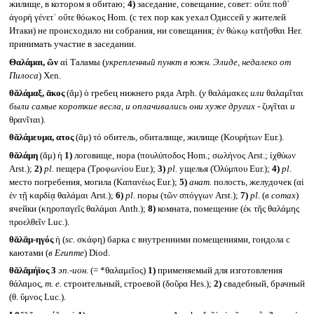
жилище, в котором я обитаю;
4)
заседание, совещание, совет: οὔτε ποθ᾽
ἀγορὴ γένετ᾽ οὔτε θόωκος Hom. (с тех пор как уехал Одиссей у жителей
Итаки) не происходило ни собрания, ни совещания; ἐν θώκῳ κατῆσθαι Her.
принимать участие в заседании.
Θαλάμαι, ῶν
αἱ Таламы (
укрепленный пункт в южн. Элиде, недалеко от
Пилоса
) Xen.
θᾰλάμαξ, ᾱκος
(ᾰμ) ὁ гребец нижнего ряда Arph. (
у
θαλάμακες
или
θαλαμῖται
были самые короткие весла, и оплачивались они хуже других -
ζυγῖται
и
θρανῖται).
θᾰλάμευμα, ατος
(ᾰμ) τό обитель, обиталище, жилище (Κουρήτων Eur.).
θᾰλάμη
(ᾰμ) ἡ
1)
логовище, нора (πουλύποδος Hom.; σωλήνος Arst.; ἰχθύων
Arst.);
2)
pl.
пещера (Τροφωνίου Eur.);
3)
pl.
ущелья (Ὀλύμπου Eur.);
4)
pl.
место погребения, могила (Καπανέως Eur.);
5)
анат.
полость, желудочек (αἱ
ἐν τῇ καρδίᾳ θαλάμαι Arst.);
6)
pl.
поры (τῶν σπόγγων Arst.);
7)
pl.
(
в сотах
)
ячейки (κηροπαγεῖς θαλάμαι Anth.);
8)
комната, помещение (ἐκ τῆς θαλάμης
προελθεῖν Luc.).
θᾰλᾰμ-ηγός
ἡ (
sc.
σκάφη) барка с внутренними помещениями, гондола с
каютами (
в Египте
) Diod.
θᾰλᾰμήϊος 3
эп.-ион.
(= *θαλαμεῖος)
1)
применяемый для изготовления
θάλαμος,
т. е.
строительный, строевой (δοῦρα Hes.);
2)
свадебный, брачный
(θ. ὕμνος Luc.).