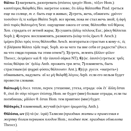
θάλπω
1)
нагревать, разогревать (στέατος τροχόν Hom.; τόξον Hom.):
κασσίτερος θαλφθείς Hes. нагретое олово; ἔτι ἁλίῳ θάλπεσθαι Pind. греться
еще на солнце,
т. е.
быть еще в живых;
2)
греть, жечь, обжигать: χρόνον
τοσοῦτον ἔς τε καῦμα ἔθαλπε Soph. все время, пока не стал жечь зной; ἡ ἁφὴ
ἀπὸ πυρὸς θαλπομένη Sext. ощущение ожога от огня; θάλπεσθαι τοῦ θέρους
Xen. страдать от летней жары;
3)
сушить (ἁλίῳ πέπλους Eur.; ῥάκη θάλπεται
Soph.);
4)
перен.
воспламенять, разжигать (κέαρ τινὸς ἔρωτι θ. Aesch.):
ἱμέρου βέλει πρός τινος θάλπεσθαι Aesch. возгораться страстью к кому-л.; ἐς
τί βλέψασα θάλπει τῷδε πυρί; Soph. из-за чего ты вне себя от радости? (
досл.
на что глядя горишь ты этим огнем?);
5)
греть, лелеять (ἄλλον φίλον
Theocr.; ἐκτρέφειν καὶ θ. τὴν ἑαυτοῦ σάρκα NT);
6)
(
sc.
ἑαυτόν) греться: τρεῖς
ποίας θάλψαι ὑπ᾽ ἠελίῳ Anth. прожить три лета;
7)
пламенеть, быть
страстным (αἱ ψυχραὶ φύσεις θάλπουσιν Arst.);
8)
(
ср. русск.
«нагреть»)
обманывать, надувать: αἴ κε μὴ θαλφθῇ λόγοις Arph. если его нельзя будет
провести словами.
θαλπωρή
ἡ
досл.
тепло,
перен.
утешение, утеха, отрада: οὐκ ἔτ᾽ ἄλλη ἔσται
θ., ἐπεὶ ἂν σύγε πότμον ἐπίσπῃς Hom. не будет (мне) больше отрады, если ты
погибнешь; μᾶλλον θ. ἔσται Hom. тем приятнее (мне) будет.
θᾰλῡκρός 3
пламенный, жгучий (κέντρον ἐρωμανίης Anth.).
Θᾰλύσια, ων
(ῡ) τά (
sc.
ἱερά) Талисии (
праздник жатвы и принесения в
жертву богам первинок плодов
Hom.;
позднее тж. праздник обмолота
Theocr.).