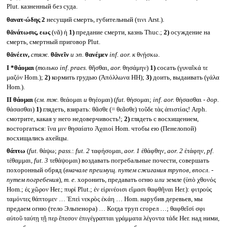
Plut. казненный без суда.
θανατ-ώδης 2
несущий смерть, губительный (τινι Arst.).
θᾰνάτωσις, εως
(νᾰ) ἡ
1)
предание смерти, казнь Thuc.;
2)
осуждение на
смерть, смертный приговор Plut.
θᾰνέειν,
стяж.
θᾰνεῖν
и эп.
θανέμεν
inf. aor.
к
θνῄσκω.
I *θάομαι
(
только
inf. praes.
θῆσθαι,
aor.
θησάμην)
1)
сосать (γυναῖκά τε
μαζόν Hom.);
2)
кормить грудью (Ἀπόλλωνα HH);
3)
доить, выдаивать (γάλα
Hom.).
II
θάομαι
(
см. тж.
θεάομαι
и
θηέομαι) (
fut.
θήσομαι;
inf. aor.
θήσασθαι -
дор.
θάσασθαι)
1)
глядеть, взирать: θᾶσθε (= θεᾶσθε) τοῦδε τὰς ἀπιστίας! Arph.
смотрите, какая у него недоверчивость!;
2)
глядеть с восхищением,
восторгаться: ἵνα μιν θησαίατο Ἀχαιοί Hom. чтобы ею (Пенелопой)
восхищались ахейцы.
θάπτω
(
fut.
θάψω;
pass.
:
fut. 2
ταφήσομαι,
aor. 1
ἐθάφθην,
aor. 2
ἐτάφην,
pf.
τέθαμμαι,
fut. 3
τεθάψομαι) воздавать погребальные почести, совершать
похоронный обряд (
вначале преимущ. путем сжигания трупов, впосл. -
путем погребения
)
, т. е.
хоронить, предавать огню
или
земле (ὑπὸ χθονός
Hom.; ἐς χῶρον Her.; πυρί Plut.; ἐν εἰρινέοισι εἵμασι θαφθῆναι Her.): φιτροὺς
ταμόντες θάπτομεν … Ἐπεὶ νεκρὸς ἐκάη … Hom. нарубив деревьев, мы
предаем огню (тело Эльпенора) … Когда труп сгорел …; θαφθεῖσί σφι
αὐτοῦ ταύτῃ τῇ περ ἔπεσον ἐπιγέγραπται γράμματα λέγοντα τάδε Her. над ними,