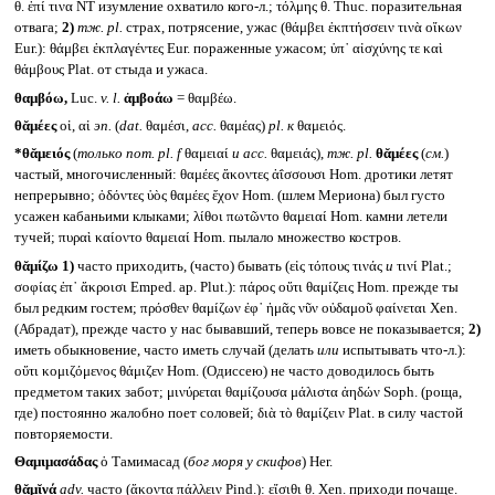
θ. ἐπί τινα NT изумление охватило кого-л.; τόλμης θ. Thuc. поразительная
отвага;
2)
тж.
pl.
страх, потрясение, ужас (θάμβει ἐκπτήσσειν τινὰ οἴκων
Eur.): θάμβει ἐκπλαγέντες Eur. пораженные ужасом; ὑπ᾽ αἰσχύνης τε καὶ
θάμβους Plat. от стыда и ужаса.
θαμβόω,
Luc.
v. l.
ἀμβοάω
= θαμβέω.
θᾰμέες
οἱ, αἱ
эп.
(
dat.
θαμέσι,
acc.
θαμέας)
pl.
к
θαμειός.
*θᾰμειός
(
только
nom. pl. f
θαμειαί
и acc.
θαμειάς),
тж.
pl.
θᾰμέες
(
см.
)
частый, многочисленный: θαμέες ἄκοντες ἀΐσσουσι Hom. дротики летят
непрерывно; ὀδόντες ὑὸς θαμέες ἔχον Hom. (шлем Мериона) был густо
усажен кабаньими клыками; λίθοι πωτῶντο θαμειαί Hom. камни летели
тучей; πυραὶ καίοντο θαμειαί Hom. пылало множество костров.
θᾰμίζω
1)
часто приходить, (часто) бывать (εἰς τόπους τινάς
и
τινί Plat.;
σοφίας ἐπ᾽ ἄκροισι Emped. ap. Plut.): πάρος οὔτι θαμίζεις Hom. прежде ты
был редким гостем; πρόσθεν θαμίζων ἐφ᾽ ἡμᾶς νῦν οὐδαμοῦ φαίνεται Xen.
(Абрадат), прежде часто у нас бывавший, теперь вовсе не показывается;
2)
иметь обыкновение, часто иметь случай (делать
или
испытывать что-л.):
οὔτι κομιζόμενος θάμιζεν Hom. (Одиссею) не часто доводилось быть
предметом таких забот; μινύρεται θαμίζουσα μάλιστα ἀηδών Soph. (роща,
где) постоянно жалобно поет соловей; διὰ τὸ θαμίζειν Plat. в силу частой
повторяемости.
Θαμιμασάδας
ὁ Тамимасад (
бог моря у скифов
) Her.
θᾰμῐνά
adv.
часто (ἄκοντα πάλλειν Pind.): εἴσιθι θ. Xen. приходи почаще.