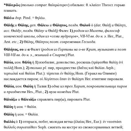
*θᾰλερῶς
(
только
compar.
θαλερώτερον) обильно: θ. κλαίειν Theocr. горько
плакать.
θᾱλέω
дор.
Pind. = θηλέω.
Θᾰλῆς
и
Θάλης,
gen.
Θάλεω
и
Θάλητος,
поздн.
Θαλοῦ
ὁ (
dat.
Θαλῇ
и
Θάλητι,
acc.
Θαλῆν,
поздн.
Θάλην
и
Θαλῆ) Фалес
1)
родом из Милета, философ
ионической школы, один из
«
семи мудрецов
»
, VII-VI
вв. до н. э.
Her., Plat.,
Arst.
etc.
;
2)
Θάλης, Θάλητος
поэт. современник Гесиода.
Θᾰλήτας, ου
и
α
Фалет (
родом из Гортины на о-ве Крит, музыкант и поэт
VIII-VII вв. до н. э., живший в Спарте
) Plut.
θᾰλία,
ион.
θᾰλίη
ἡ
1)
изобилие, довольство, роскошь (τρέφεσθαι θαλίῃ ἐνὶ
πολλῇ Hom.);
2)
только
pl.
пир, празднество (δαῖτες καὶ θαλίαι Arph.;
τερπωλαὶ καὶ θαλίαι Plut.): τέρπεται ἐν θαλίῃς Hom. (Геракл на Олимпе)
наслаждается пиром; οἱ Αἰγύπτιοι ἔσαν ἐν θαλίῃσι Her. египтяне пировали.
Θᾰλία,
ион.
Θαλίη
ἡ Талия
1)
одна из трех Харит, покровительница пиров
и празднеств
Hes., Plut.;
2)
муза комедии
Plut.
θᾰλιάζω
и
θᾰλειάζω
справлять пир(ы), пировать Plut.
θᾰλίη
ἡ
ион.
= θαλία.
Θᾰλίη
ἡ
ион.
= Θαλία.
θαλλός
ὁ
1)
отпрыск, побег, молодая ветка (ἐλαίας Her., Eur.): ἐν νεοσπάσι
θαλλοῖς συγκαταίθειν Soph. сжигать на костре из свежесорванных ветвей;