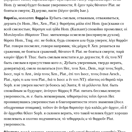
Hom. (у меня) будет больше уверенности; θ. ἔχειν πρὸς θάνατον Plat. не
бояться смерти;
2)
дерзко, нагло (λέγειν ψεύδη Isae.).
θαρσέω,
новоатт.
θαρρέω
1)
быть смелым, отважным, отваживаться,
дерзать (τι Hom., Her., Xen., Plat.): θαρσήσας μάλα εἰπέ Hom. (рас)скажи со
всей смелостью; θάρσησε καὶ ηὔδα Hom. (Калхант) спокойно промолвил; οἱ
Μυτιληναῖοι ἐθάρσουν Thuc. митиленцы осмелели (воспрянули духом);
θάρσει Hom., Trag.
etc.
не бойся, будь спокоен
или
будь уверен; λέγε θαρρῶν
Plat. говори посмелее, говори напрямик; τὰς μάχας θ. Xen. решаться на
сражения, не бояться сражений; θάνατον θ. Plat. не бояться смерти; παρὰ
καιρὸν ὕβρει θ. Thuc. быть смелым некстати и до дерзости; θ. εἴς τινα NT
быть смелым в присутствии кого-л.;
2)
быть уверенным, твердо верить,
доверять(ся), смело полагаться (τινι Her., τινα Xen., Dem., περί τινος Soph.,
Isocr., περί τι Arst., ὑπέρ τινος Xen., Plat., ἐπί τινι Isocr., τινος ἕνεκα Aesch.,
Plat., πρός τι
или
τινα Plat., διά τι Isocr.
и
ἔν τινι NT): αἴαντος οὐ θαρσῶ πέρι
Soph. я не уверен насчет (я боюсь за) Эанта; θ. τὰ μέλλοντα Arst. быть
спокойным за будущее; ἀνόητον θάρρος θ. Plat. питать бессмысленную
уверенность,
т. е.
быть легковерным, τεθαρσηκότες τοῖσι ὄρνισι Her.
проникнувшись уверенностью в благоприятности этого знамения (
досл.
ободренные птицами); τοῦτον ἂν ἄνδρα θαρσοίην ἐγὼ καλῶς μὲν ἄρχειν, εὖ δ᾽
ἂν ἄρχεσθαι θέλειν Soph. я склонен верить, что такой человек будет хорошо
повелевать и охотно подчиняться; τὸ τεθαρρηκός
и
τὸ θαρροῦν Plut.
уверенность.
θάρσησις, εως
ἡ доверие, уверенность: ταῖς ναυσὶ θαρσήσει κρατηθείς Thuc.