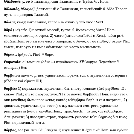
Θᾰλῡσιάδης, ου
ὁ Талисиад, сын Талисия,
т. е.
Ἐχέπωλος Hom.
θᾰλῡσιάς, άδος
adj. f
связанный с Талисиями, талисийский: θ. ὁδός Theocr.
путь на праздник Талисий.
θάλψις, εως
ἡ нагревание, тепло
или
ожог (ἡ ἀπὸ πυρός Sext.).
θᾰμά
(μᾰ)
adv.
1)
плотной массой, густо: θ. θρώσκοντες ὀϊστοί Hom.
множество летящих стрел;
2)
часто (κατασκοπεῖσθαί τι Xen.): ταῦτά με θ.
ἐβάζετε Hom. это вы мне часто говорили; ὁ λόγος, ὃν σὺ εἴωθας θ. λέγειν Plat.
мысль, которую ты имел обыкновение часто высказывать.
θᾰμάκις
(μᾰ)
adv.
Pind. = θαμά.
Θαμαναῖοι
οἱ таманеи (
одна из народностей
XIV
округа Персидской
империи
) Her.
θαμβαίνω
только
praes.
удивляться, поражаться, с изумлением созерцать
(εἶδός τε καὶ εἵματα HH).
θαμβέω
1)
поражаться, изумляться, быть потрясенным (ὑπὸ μεγέθους τῶν
κακῶν Plut.; ἐπὶ τοῖς λόγοις τινός NT): οἱ ἰδόντες θάμβησαν Hom. видя (это),
они (ахейцы) были поражены; καὐτὸς τεθάμβηκα Soph. я сам потрясен;
2)
дивиться, удивляться (на что-л.), с изумлением смотреть, удивленно
разглядывать (αὐτόν, ὄρνιθας Hom.; τέρας Aesch.): ὕπτιος καὶ τεθαμβηκώς
Arst. разиня;
3)
наводить страх, поражать ужасом: τεθαμβημένος διά τινος
Plut. пораженный чем-л.
θάμβος, εος
(
эп.
gen.
θάμβευς) τό
1)
изумление: θ. ἔχεν τινά Hom.
или
ἐγένετο