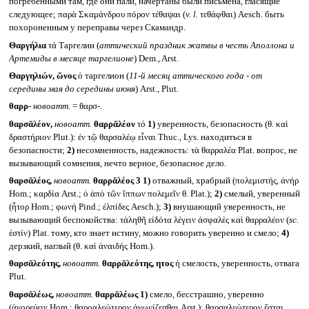
погребенными там, где они пали, начертаны были письмена, гласящие
следующее; παρὰ Σκαμάνδρου πόρον τέθαψαι (
v. l.
τεθάφθαι) Aesch. быть
похороненным у переправы через Скамандр.
Θαργήλια
τά Таргелии (
аттический праздник жатвы в честь Аполлона и
Артемиды в месяце таргелионе
) Dem., Arst.
Θαργηλιών, ῶνος
ὁ таргелион (
11-й месяц аттического года - от
середины мая до середины июня
) Arst., Plut.
θαρρ-
новоатт.
= θαρσ-.
θαρσᾰλέον,
новоатт.
θαρρᾰλέον
τό
1)
уверенность, безопасность (θ. καὶ
δραστήριον Plut.): ἐν τῷ θαρσαλέῳ εἶναι Thuc., Lys. находиться в
безопасности;
2)
несомненность, надежность: τὰ θαρραλέα Plat. вопрос, не
вызывающий сомнения, нечто верное, безопасное дело.
θαρσᾰλέος,
новоатт.
θαρρᾰλέος 3
1)
отважный, храбрый (πολεμιστής, ἀνήρ
Hom.; καρδία Arst.; ὁ ἀπὸ τῶν ἵππων πολεμεῖν θ. Plat.);
2)
смелый, уверенный
(ἦτορ Hom.; φωνή Pind.; ἐλπίδες Aesch.);
3)
внушающий уверенность, не
вызывающий беспокойства: τἀληθῆ εἰδότα λέγειν ἀσφαλὲς καὶ θαρραλέον (
sc.
ἐστίν) Plat. тому, кто знает истину, можно говорить уверенно и смело;
4)
дерзкий, наглый (θ. καὶ ἀναιδής Hom.).
θαρσᾰλεότης,
новоатт.
θαρρᾰλεότης, ητος
ἡ смелость, уверенность, отвага
Plut.
θαρσᾰλέως,
новоатт.
θαρρᾰλέως
1)
смело, бесстрашно, уверенно
(ἀγορεύειν Hom.; θαροαλεώτερον ἀγωνίζεσθαι Arst.): θαρσαλεώτερον ἔσται