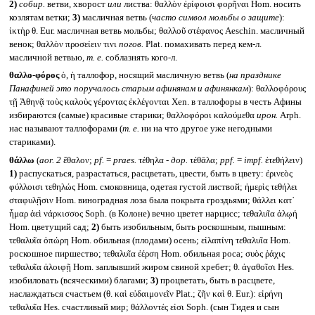
2)
собир.
ветви, хворост
или
листва: θαλλὸν ἐρίφοισι φορῆναι Hom. носить
козлятам ветки;
3)
масличная ветвь (
часто символ мольбы о защите
):
ἱκτὴρ θ. Eur. масличная ветвь мольбы; θαλλοῦ στέφανος Aeschin. масличный
венок; θαλλὸν προσείειν τινι
погов.
Plat. помахивать перед кем-л.
масличной ветвью,
т. е.
соблазнять кого-л.
θαλλο-φόρος
ὁ, ἡ таллофор, носящий масличную ветвь (
на празднике
Панафиней это поручалось старым афинянам и афинянкам
): θαλλοφόρους
τῇ Ἀθηνᾷ τοὺς καλοὺς γέροντας ἐκλέγονται Xen. в таллофоры в честь Афины
избираются (самые) красивые старики; θαλλοφόροι καλούμεθα
ирон.
Arph.
нас называют таллофорами (
т. е.
ни на что другое уже негодными
стариками).
θάλλω
(
aor. 2
ἔθαλον;
pf.
=
praes.
τέθηλα -
дор.
τέθᾱλα;
ppf.
=
impf.
ἐτεθήλειν)
1)
распускаться, разрастаться, расцветать, цвести, быть в цвету: ἐρινεὸς
φύλλοισι τεθηλώς Hom. смоковница, одетая густой листвой; ἡμερὶς τεθήλει
σταφυλῇσιν Hom. виноградная лоза была покрыта гроздьями; θάλλει κατ᾽
ἦμαρ ἀεὶ νάρκισσος Soph. (в Колоне) вечно цветет нарцисс; τεθαλυῖα ἀλῳή
Hom. цветущий сад;
2)
быть изобильным, быть роскошным, пышным:
τεθαλυῖα ὀπώρη Hom. обильная (плодами) осень; εἰλαπίνη τεθαλυῖα Hom.
роскошное пиршество; τεθαλυῖα ἐέρση Hom. обильная роса; συὸς ῥάχις
τεθαλυῖα ἀλοιφῇ Hom. заплывший жиром свиной хребет; θ. ἀγαθοῖσι Hes.
изобиловать (всяческими) благами;
3)
процветать, быть в расцвете,
наслаждаться счастьем (θ. καὶ εὐδαιμονεῖν Plat.; ζῆν καὶ θ. Eur.): εἰρήνη
τεθαλυῖα Hes. счастливый мир; θάλλοντές εἰσι Soph. (сын Тидея и сын