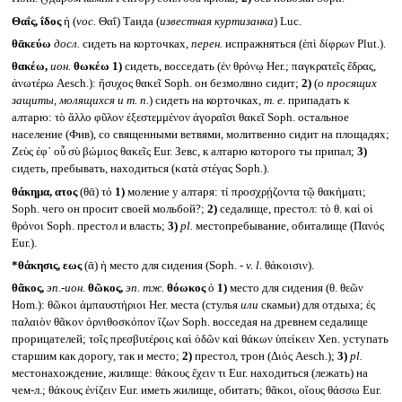
Θαΐς, ΐδος
ἡ (
voc.
Θαΐ) Таида (
известная куртизанка
) Luc.
θᾱκεύω
досл.
сидеть на корточках,
перен.
испражняться (ἐπὶ δίφρων Plut.).
θακέω,
ион.
θωκέω
1)
сидеть, восседать (ἐν θρόνῳ Her.; παγκρατεῖς ἕδρας,
ἀνωτέρω Aesch.): ἥσυχος θακεῖ Soph. он безмолвно сидит;
2)
(
о просящих
защиты, молящихся и т. п.
) сидеть на корточках,
т. е.
припадать к
алтарю: τὸ ἄλλο φῦλον ἐξεστεμμένον ἀγοραῖσι θακεῖ Soph. остальное
население (Фив), со священными ветвями, молитвенно сидит на площадях;
Ζεὺς ἐφ᾽ οὗ σὺ βώμιος θακεῖς Eur. Зевс, к алтарю которого ты припал;
3)
сидеть, пребывать, находиться (κατὰ στέγας Soph.).
θάκημα, ατος
(θᾱ) τό
1)
моление у алтаря: τί προσχρῄζοντα τῷ θακήματι;
Soph. чего он просит своей мольбой?;
2)
седалище, престол: τὸ θ. καὶ οἱ
θρόνοι Soph. престол и власть;
3)
pl.
местопребывание, обиталище (Πανός
Eur.).
*θάκησις, εως
(ᾱ) ἡ место для сидения (Soph. -
v. l.
θάκοισιν).
θᾶκος,
эп.-ион.
θῶκος,
эп. тж.
θόωκος
ὁ
1)
место для сидения (θ. θεῶν
Hom.): θῶκοι ἀμπαυστήριοι Her. места (стулья
или
скамьи) для отдыха; ἐς
παλαιὸν θᾶκον ὀρνιθοσκόπον ἵζων Soph. восседая на древнем седалище
прорицателей; τοῖς πρεσβυτέροις καὶ ὁδῶν καὶ θάκων ὑπείκειν Xen. уступать
старшим как дорогу, так и место;
2)
престол, трон (Διός Aesch.);
3)
pl.
местонахождение, жилище: θάκους ἔχειν τι Eur. находиться (лежать) на
чем-л.; θάκους ἐνίζειν Eur. иметь жилище, обитать; θᾶκοι, οἵους θάσσω Eur.