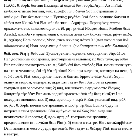
Παλλὰς θ. Soph. богиня Паллада; αἱ σεμναὶ θεαί Soph., Arph., Arst., Plut.
глубоко чтимые богини,
тж.
ἔμφοβοι
или
δειναὶ Soph. страшные
и
ἀνώνυμοι Eur. безымянные = Ἐρινύες; μεγάλαι θεαί Soph. великие богини
и
τὰ θεά
или
δύο τὼ θεά Plat. обе богини = Δημήτηρ
и
Περσεφόνη;
часто -
приложение со смыслом прилаг.
(θ. μήτηρ, θεαὶ Νύμφαι Hom.; Μοῦσαι θεαί
Aesch.);
иногда - в применении к низшим женским божествам
: μῆνιν ἄειδε,
θ., Ἀχιλῆος Hom. воспой, Муза, гнев Ахилла; πότνα θ.! (
или
πότνια
при
θεά
односложном
) Hom. владычица-богиня! (
в обращении к нимфе Калипсо
)
.
θέᾱ,
ион.
θέη
ἡ [θεάομαι]
1)
смотрение, глядение, созерцание: θέης ἄξιος
Her. достойный обозрения, достопримечательный; εἰς θέαν τινὸς ἔρχεσθαι
Eur. прийти посмотреть что-л.; ἐλθεῖν ἐπὶ θέαν τἀνδρός Plat. пойти взглянуть
на этого человека; ἐπὶ τῇ θέᾳ τῇ αὑτοῦ Xen. при виде его, взглянув на него; ἡ
τοῦ ὄντος θ. Plat. созерцание чистого бытия; ὄμμασιν θέαν λαβεῖν Soph.
окинуть взором, лицезреть; ἀκροτάτην ἔχειν θέαν Arst. быть крайне
трудным для рассмотрения;
2)
вид, внешность, наружность: ἔλαφος
διαπρεπὴς τὴν θέαν Eur. лань редкой красоты; ἀπὸ τῆς θέας εἰκάζειν Luc.
походить внешностью;
3)
вид, зрелище: πικρὰ θ. Eur. ужасный вид; μάλ᾽
ἄζηλος θ. Soph. печальное зрелище; ἀταρβὴς τῆς θέας Eur. не будучи
потрясен этим зрелищем; θέαι ἀμήχανοι τὸ κάλλος Plat. видения
неописуемой красоты;
4)
преимущ.
pl.
театральное зрелище,
представление (αἱ μεγάλαι θέαι Plut.);
5)
место в театре: θέαν καταλαμβάνειν
Dem. занимать место среди зрителей; θέαν ἔχειν ἐν θεάτρῳ Plut. иметь место
в театре.