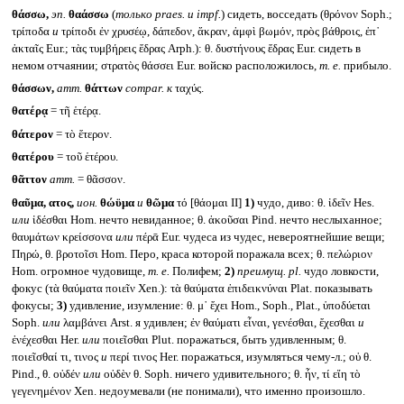
θάσσω,
эп.
θαάσσω
(
только
praes.
и impf.
) сидеть, восседать (θρόνον Soph.;
τρίποδα
и
τρίποδι ἐν χρυσέῳ, δάπεδον, ἄκραν, ἀμφὶ βωμόν, πρὸς βάθροις, ἐπ᾽
ἀκταῖς Eur.; τὰς τυμβήρεις ἕδρας Arph.): θ. δυστήνους ἕδρας Eur. сидеть в
немом отчаянии; στρατὸς θάσσει Eur. войско расположилось,
т. е.
прибыло.
θάσσων,
атт.
θάττων
compar.
к
ταχύς.
θατέρᾳ
= τῆ ἑτέρᾳ.
θάτερον
= τὸ ἕτερον.
θατέρου
= τοῦ ἑτέρου.
θᾶττον
атт.
= θᾶσσον.
θαῦμα, ατος,
ион.
θώϋμα
и
θῶμα
τό [θάομαι II]
1)
чудо, диво: θ. ἰδεῖν Hes.
или
ἰδέσθαι Hom. нечто невиданное; θ. ἀκοῦσαι Pind. нечто неслыханное;
θαυμάτων κρείσσονα
или
πέρᾱ Eur. чудеса из чудес, невероятнейшие вещи;
Πηρώ, θ. βροτοῖσι Hom. Перо, краса которой поражала всех; θ. πελώριον
Hom. огромное чудовище,
т. е.
Полифем;
2)
преимущ.
pl.
чудо ловкости,
фокус (τὰ θαύματα ποιεῖν Xen.): τὰ θαύματα ἐπιδεικνύναι Plat. показывать
фокусы;
3)
удивление, изумление: θ. μ᾽ ἔχει Hom., Soph., Plat., ὑποδύεται
Soph.
или
λαμβάνει Arst. я удивлен; ἐν θαύματι εἶναι, γενέσθαι, ἔχεσθαι
и
ἐνέχεσθαι Her.
или
ποιεῖσθαι Plut. поражаться, быть удивленным; θ.
ποιεῖσθαί τι, τινος
и
περί τινος Her. поражаться, изумляться чему-л.; οὐ θ.
Pind., θ. οὐδέν
или
οὐδὲν θ. Soph. ничего удивительного; θ. ἦν, τί εἴη τὸ
γεγενημένον Xen. недоумевали (не понимали), что именно произошло.