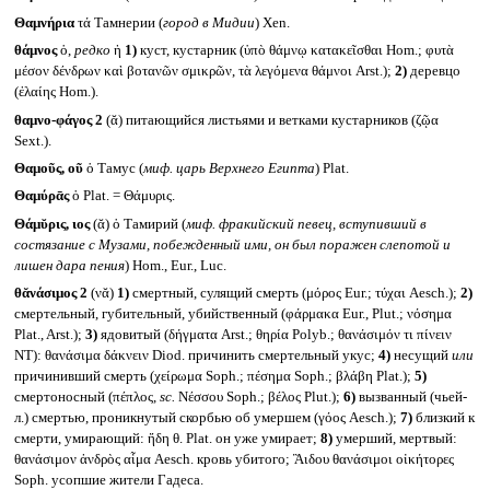
Θαμνήρια
τά Тамнерии (
город в Мидии
) Xen.
θάμνος
ὁ,
редко
ἡ
1)
куст, кустарник (ὑπὸ θάμνῳ κατακεῖσθαι Hom.; φυτὰ
μέσον δένδρων καὶ βοτανῶν σμικρῶν, τὰ λεγόμενα θάμνοι Arst.);
2)
деревцо
(ἐλαίης Hom.).
θαμνο-φάγος 2
(ᾰ) питающийся листьями и ветками кустарников (ζῷα
Sext.).
Θαμοῦς, οῦ
ὁ Тамус (
миф. царь Верхнего Египта
) Plat.
Θαμύρᾱς
ὁ Plat. = Θάμυρις.
Θάμῠρις, ιος
(ᾰ) ὁ Тамирий (
миф. фракийский певец, вступивший в
состязание с Музами, побежденный ими, он был поражен слепотой и
лишен дара пения
) Hom., Eur., Luc.
θᾰνάσιμος 2
(νᾰ)
1)
смертный, сулящий смерть (μόρος Eur.; τύχαι Aesch.);
2)
смертельный, губительный, убийственный (φάρμακα Eur., Plut.; νόσημα
Plat., Arst.);
3)
ядовитый (δήγματα Arst.; θηρία Polyb.; θανάσιμόν τι πίνειν
NT): θανάσιμα δάκνειν Diod. причинить смертельный укус;
4)
несущий
или
причинивший смерть (χείρωμα Soph.; πέσημα Soph.; βλάβη Plat.);
5)
смертоносный (πέπλος,
sc.
Νέσσου Soph.; βέλος Plut.);
6)
вызванный (чьей-
л.) смертью, проникнутый скорбью об умершем (γόος Aesch.);
7)
близкий к
смерти, умирающий: ἤδη θ. Plat. он уже умирает;
8)
умерший, мертвый:
θανάσιμον ἀνδρὸς αἷμα Aesch. кровь убитого; Ἃιδου θανάσιμοι οἰκήτορες
Soph. усопшие жители Гадеса.