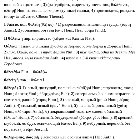
юношей во цвете лет;
3)
(раз)добреть, жиреть, тучнеть: σύες θαλέθοντες
ἀλοιφῇ Hom. заплывшие жиром (тучные) свиньи;
4)
производить, рождать
(ποίην λειμῶνες θαλέθουσι Theocr.).
I
θάλεια,
ион.
θαλείη
(θᾰ)
adj. f
1)
разросшаяся, пышная, цветущая (ἑορτή
Anacr.);
2)
обильная, богатая (δαίς Hom., Hes.; μοῖρα Pind.).
II
θάλεια
ἡ пир, пиршество (κῶμοι καὶ θάλειαι Plat.).
Θάλεια
ἡ Талея
или
Талия
1)
одна из Нереид, дочь Нерея и Дориды
Hom.;
2)
тж.
Θαλία,
одна из трех Харит
Plut.;
3)
тж.
Θαλία,
одна из девяти Муз
Hes.,
впосл. муза комедии
Anth.;
4)
название 3-й книги
«
Истории
»
Геродота.
θᾰλειάζω
Plut. = θαλιάζω.
θαλείη
ἡ
ион.
= θάλεια I.
θᾰλερός 3
1)
юный, цветущий, полный сил (αἰζηοί Hom.; παράκοιτις, πόσις
Hom.; ἄκοιτις Pind.; ἥβης χρόνος Eur.);
2)
совершаемый в юном возрасте, во
цвете лет, ранний (γάμος Hom.);
3)
крепкий, мощный (μηρώ Hom.; δέμας
Anth.);
4)
сильный, ясный (φωνή Hom.);
5)
пышный, роскошный (χαίτη
Hom.; πλόκαμοι Anth.);
6)
покрывающий толстым слоем, обильный
(ἀλοιφή Hom.);
7)
обильный, безудержный (δάκρυ, γόος Hom.);
8)
крепкий,
глубокий,
по друг.
освежающий (ὕπνος Eur.);
9)
небурный, нерезкий, без
порывов (πνεῦμα Aesch.).
θᾰλερ-ῶπις, ιδος
adj. f
ясноокая
или
с юным ликом (Ἠώς Anth.).