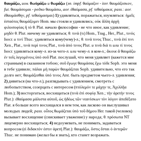
θαυμάζω,
ион.
θωϋμάζω
и
θωμάζω
(
эп.
impf.
θαύμαζον -
iter.
θαυμάζεσκον,
fut.
θαυμάσομαι -
редко
θαυμάσω,
aor.
ἐθαύμασα,
pf.
τεθαύμακα;
pass.
:
aor.
ἐθαυμάσθην,
pf.
τεθαύμασμαι)
1)
удивляться, поражаться, изумляться: ἡμεῖς
ἑσταότες θαυμάζομεν Hom. мы стояли и удивлялись; οὐκ ἄλλη ἀρχὴ
φιλοσοφίας ἢ τὸ θ. Plat. начало философии - не что иное, как удивление;
μηδὲν θ. Plut. ничему не удивляться; θ. τινά (τι) Hom., Trag., Her., Plut., τινός
Isocr.
и
τινί Thuc. удивляться кому(чему)-л.; θ. τινά τινος Thuc., τινὰ ἐπί τινι
Xen., Plat., τινὰ περί τινος Plat., τινὰ ἀπό τινος Plut.
и
τινὰ διά τι
или
τί τινος
Isocr. удивляться кому-л. из-за чего-л.
или
чему-л. в ком-л.; ἄκουε ἃ θαυμάζω
ἐν τοῖς λεγομένοις ὑπὸ σοῦ Plat. послушай, что меня удивляет (кажется мне
странным) в сказанном тобою; σοῦ ἔγωγε θαυμάσας ἔχω τόδε Soph. это меня
в тебе удивило; πάλαι μὴ παρὼν θαυμάζεται Soph. удивительно, что его так
долго нет; θαυμάζεσθαι ὑπό τινος Arst. быть предметом чьего-л. удивления;
2)
дивиться (на что-л.), разглядывать с удивлением, смотреть с
любопытством, созерцать с интересом (πτόλεμόν τε μάχην τε, Ἀχιλλῆα
Hom.);
3)
восторгаться, восхищаться (τινὰ ἐπὶ σοφίᾳ Xen.; τὴν ἀρετήν τινος
Plut.): ἐθαύμασα μάλιστα αὐτοῦ, ὡς ἡδέως τῶν νεανίσκων τὸν λόγον ἀπεδέξατο
Plat. я больше всего восхищался в нем тем, как ласково он выслушивал
молодых людей;
pass.
οὗτος θωμάζεται ὑπὸ τοῦ δήμου Her. такой (человек)
вызывает восхищение (снискивает уважение) у народа; θ. πρόσωπα NT
лицемерно восхищаться;
4)
недоумевать, не понимать, задаваться
вопросом (εἰ διδακτόν ἐστιν ἀρετή Plat.): θαυμάζω, ὅστις ἔσται ὁ ἀντερῶν
Thuc. не понимаю (желал бы я знать), кто станет возражать.