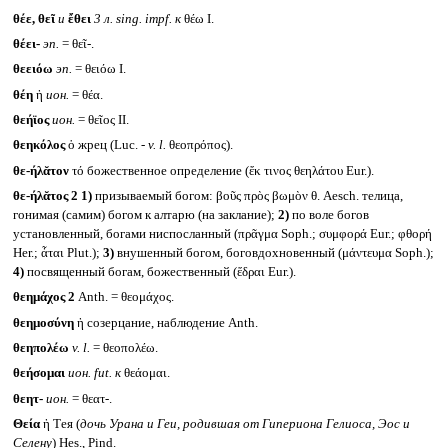
θέε, θεῖ
и
ἔθει
3 л.
sing. impf.
к
θέω I.
θέει-
эп.
= θεῖ-.
θεειόω
эп.
= θειόω I.
θέη
ἡ
ион.
= θέα.
θεήϊος
ион.
= θεῖος II.
θεηκόλος
ὁ жрец (Luc. -
v. l.
θεοπρόπος).
θε-ήλᾰτον
τό божественное определение (ἔκ τινος θεηλάτου Eur.).
θε-ήλᾰτος 2
1)
призываемый богом: βοῦς πρὸς βωμὸν θ. Aesch. телица,
гонимая (самим) богом к алтарю (на заклание);
2)
по воле богов
установленный, богами ниспосланный (πρᾶγμα Soph.; συμφορά Eur.; φθορή
Her.; ἆται Plut.);
3)
внушенный богом, боговдохновенный (μάντευμα Soph.);
4)
посвященный богам, божественный (ἕδραι Eur.).
θεημάχος 2
Anth. = θεομάχος.
θεημοσύνη
ἡ созерцание, наблюдение Anth.
θεηπολέω
v. l.
= θεοπολέω.
θεήσομαι
ион.
fut.
к
θεάομαι.
θεητ-
ион.
= θεατ-.
Θεία
ἡ Тея (
дочь Урана и Геи, родившая от Гипериона Гелиоса, Эос и
Селену
) Hes., Pind.