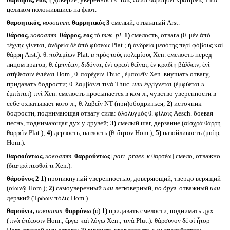
целиком положившись на флот.
θαρσητικός,
новоатт.
θαρρητικός 3
смелый, отважный Arst.
θάρσος,
новоатт.
θάρρος, εος
τό
тж.
pl.
1)
смелость, отвага (θ. μὲν ἀπὸ
τέχνης γίνεται, ἀνδρεία δὲ ἀπὸ φύσεως Plat.; ἡ ἀνδρεία μεσότης περὶ φόβους καὶ
θάρρη Arst.): θ. πολεμίων Plat.
и
πρὸς τοὺς πολεμίους Xen. смелость перед
лицом врагов; θ. ἐμπνέειν, διδόναι, ἐνὶ φρεσὶ θεῖναι, ἐν κραδίῃ βάλλειν, ἐνὶ
στήθεσσιν ἐνιέναι Hom., θ. παρέχειν Thuc., ἐμποιεῖν Xen. внушать отвагу,
придавать бодрости; θ. λαμβάνει τινά Thuc.
или
ἐγγίγνεται (ἐμφύεται
и
ἐμπίπτει) τινί Xen. смелость просыпается в ком-л., чувство уверенности в
себе охватывает кого-л.; θ. λαβεῖν NT (при)ободриться;
2)
источник
бодрости, поднимающая отвагу сила: ὀλολυγμὸς θ. φίλοις Aesch. боевая
песнь, поднимающая дух у друзей;
3)
смелый шаг, дерзание (αἰσχρὰ θάρρη
θαρρεῖν Plat.);
4)
дерзость, наглость (θ. ἄητον Hom.);
5)
назойливость (μυίης
Hom.).
θαρσούντως,
новоатт.
θαρρούντως
[
part. praes.
к
θαρσέω] смело, отважно
(διαπράττεσθαί τι Xen.).
θάρσῠνος 2
1)
проникнутый уверенностью, доверяющий, твердо верящий
(οἰωνῷ Hom.);
2)
самоуверенный
или
легковерный,
по друг.
отважный
или
дерзкий (Τρώων πόλις Hom.).
θαρσύνω,
новоатт.
θαρρύνω
(ῡ)
1)
придавать смелости, поднимать дух
(τινὰ ἐπέεσσιν Hom.; ἔργῳ καὶ λόγῳ Xen.; τινά Plut.): θάρσυνον δέ οἱ ἦτορ