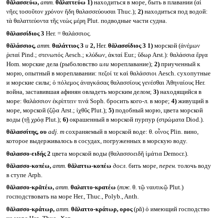
θᾰλασσεύω,
атт.
θᾰλαττεύω
1)
находиться в море, быть в плавании (αἱ
νῆες τοσοῦτον χρόνον ἤδη θαλασσεύουσαι Thuc.);
2)
находиться под водой:
τὰ θαλαττεύοντα τῆς νεὼς μέρη Plut. подводные части судна.
θᾰλασσίδιος 3
Her. = θαλάσσιος.
θᾰλάσσιος,
атт.
θαλάττιος 3
и
2,
Her.
θᾰλασσίδιος 3
1)
морской (ἀνέμων
ῥιπαί Pind.; στενωπός Aesch.; κλύδων, ἀκταί Eur.; ὕδωρ Arst.): θαλάσσια ἔργα
Hom. морские дела (рыболовство
или
мореплавание);
2)
приученный к
морю, опытный в мореплавании: πεζοί τε καὶ θαλάσσιοι Aesch. сухопутные
и морские силы; ὁ πόλεμος ἀναγκάσας θαλασσίους γενέσθαι Ἀθηναίους Her.
война, заставившая афинян овладеть морским делом;
3)
находящийся в
море: θαλάσσιον ἐκρίπτειν τινά Soph. бросить кого-л. в море;
4)
живущий в
море, морской (ζῷα Arst.; ἰχθῦς Plut.);
5)
подобный морю, цвета морской
воды (τῇ χρόᾳ Plut.);
6)
окрашенный в морской пурпур (στρώματα Diod.).
θᾰλασσίτης, ου
adj. m
сохраняемый в морской воде: θ. οἶνος Plin. вино,
которое выдерживалось в сосудах, погруженных в морскую воду.
θαλασσο-ειδής 2
цвета морской воды (θαλασσοειδῆ ἱμάτια Democr.).
θᾰλασσο-κοπέω,
атт.
θᾰλαττω-κοπέω
досл.
бить море,
перен.
толочь воду
в ступе Arph.
θᾰλασσο-κρᾰτέω,
атт.
θαλαττο-κρατέω
(
тж.
θ. τῷ ναυτικῷ Plut.)
господствовать на море Her., Thuc., Polyb., Anth.
θᾰλασσο-κράτωρ,
атт.
θᾰλαττο-κράτωρ, ορος
(ρᾰ) ὁ имеющий господство