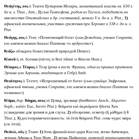
Θεᾱγένης, ους
ὁ Теаген
1)
тиранн Мегары, захватавший власть ок. 630 г.
до н. э.
Thuc., Arst.;
2)
сын Тимосфена, родом из Тасоса, победитель во
множестве Олимпийских и др. состязаний, начало
V
в. до н. э.
Plut.;
3)
афинский военачальник, участник сражения при Херонее в 338 г. до н. э.
Plut.
Θεάγης, ους
ὁ Теаг, «Почитающий бога» (
сын Демодока, ученик Сократа
;
его именем назван диалог Платона
«о
мудрости
»)
.
θεάζω
обладать божественной природой Democr.
θέαινᾰ
ἡ
эп.
богиня (πάντες τε θεοὶ πᾶσαί τε θέαιναι Hom.).
Θέαιρος
и
Τέαρος
ὁ Теэр (
река в вост. Фракии, один из правых притоков
Эргина или Агриана, впадающего в Гебр
) Anth.
Θεαίτητος
ὁ Теэтет, «Испрошенный от бога» (
сын сунийца Эвфрония,
афинский юноша, ученик Сократа
;
его именем назван диалог Платона
«
о
познании
»)
.
θέᾱμα,
дор.
θάημα, ατος
τό
1)
вид, зрелище (δυσθέατον Aesch.; ἄλγιστον
Soph.; καλόν Eur.; δεινόν Plut.): θεάματα καὶ ἀκροάματα ἥδιστα Xen.
услаждение для зрения и для слуха;
2)
обозрение, осмотр (ἢ μάθημα ἢ θ.
Thuc.);
3)
достопримечательность: τὰ ἑπτὰ θεάματα Plut. семь чудес мира
(
см.
ἑπτά).
Θεᾱνώ, οῦς
ἡ Теано
1)
дочь фракийского царя Киссея, жена Антенора,
жрица Афины в Трое
Hom.;
2)
жена Пифагора, которой приписывается