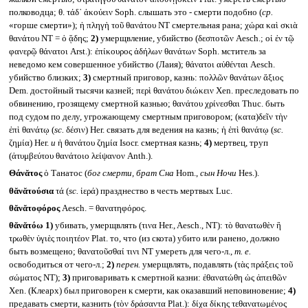
полководца; θ. τάδ᾽ ἀκούειν Soph. слышать это - смерти подобно (
ср.
«горше смерти»); ἡ πληγὴ τοῦ θανάτου NT смертельная рана; χώρα καὶ σκιὰ
θανάτου NT = ὁ ᾅδης;
2)
умерщвление, убийство (δεσποτῶν Aesch.; οἱ ἐν τῷ
φανερῷ θάνατοι Arst.): ἐπίκουρος ἀδήλων θανάτων Soph. мститель за
неведомо кем совершенное убийство (Лаия); θάνατοι αὐθένται Aesch.
убийство близких;
3)
смертный приговор, казнь: πολλῶν θανάτων ἄξιος
Dem. достойный тысячи казней; περὶ θανάτου διώκειν Xen. преследовать по
обвинению, грозящему смертной казнью; θανάτου χρίνεσθαι Thuc. быть
под судом по делу, угрожающему смертным приговором; (κατα)δεῖν τὴν
ἐπὶ θανάτῳ (
sc.
δέσιν) Her. связать для ведения на казнь; ἡ ἐπὶ θανάτῳ (
sc.
ζημία) Her.
и
ἡ θανάτου ζημία Isocr. смертная казнь;
4)
мертвец, труп
(ἀτυμβεύτου θανάτοιο λείψανον Anth.).
Θάνᾰτος
ὁ Танатос (
бог смерти, брат Сна
Hom.,
сын Ночи
Hes.).
θᾰνᾰτούσια
τά (
sc.
ἱερά) празднество в честь мертвых Luc.
θᾰνᾰτοφόρος
Aesch. = θανατηφόρος.
θᾰνᾰτόω
1)
убивать, умерщвлять (τινα Her., Aesch., NT): τὸ θανατωθὲν ἢ
τρωθὲν ὑγιὲς ποιητέον Plat. то, что (из скота) убито или ранено, должно
быть возмещено; θανατοῦσθαί τινι NT умереть для чего-л.,
т. е.
освободиться от чего-л.;
2)
перен.
умерщвлять, подавлять (τὰς πράξεις τοῦ
σώματος NT);
3)
приговаривать к смертной казни: ἐθανατώθη ὡς ἀπειθῶν
Xen. (Клеарх) был приговорен к смерти, как оказавший неповиновение;
4)
предавать смерти, казнить (τὸν δράσαντα Plat.): δίχα δίκης τεθανατωμένος