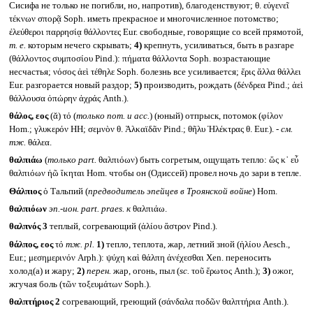
Сисифа не только не погибли, но, напротив), благоденствуют; θ. εὐγενεῖ
τέκνων σπορᾷ Soph. иметь прекрасное и многочисленное потомство;
ἐλεύθεροι παρρησίᾳ θάλλοντες Eur. свободные, говорящие со всей прямотой,
т. е.
которым нечего скрывать;
4)
крепнуть, усиливаться, быть в разгаре
(θάλλοντος συμποσίου Pind.): πήματα θάλλοντα Soph. возрастающие
несчастья; νόσος ἀεὶ τέθηλε Soph. болезнь все усиливается; ἔρις ἄλλα θάλλει
Eur. разгорается новый раздор;
5)
производить, рождать (δένδρεα Pind.; ἀεὶ
θάλλουσα ὀπώρην ἀχράς Anth.).
θάλος, εος
(ᾰ) τό (
только
nom.
и
acc.
) (юный) отпрыск, потомок (φίλον
Hom.; γλυκερόν HH; σεμνὸν θ. Ἀλκαϊδᾶν Pind.; θῆλυ Ἠλέκτρας θ. Eur.). -
см.
тж.
θάλεα.
θαλπιάω
(
только
part.
θαλπιόων) быть согретым, ощущать тепло: ὥς κ᾽ εὖ
θαλπιόων ἠῶ ἵκηται Hom. чтобы он (Одиссей) провел ночь до зари в тепле.
Θάλπιος
ὁ Тальпий (
предводитель эпейцев в Троянской войне
) Hom.
θαλπιόων
эп.-ион.
part. praes.
к
θαλπιάω.
θαλπνός 3
теплый, согревающий (ἁλίου ἄστρον Pind.).
θάλπος, εος
τό
тж.
pl.
1)
тепло, теплота, жар, летний зной (ἡλίου Aesch.,
Eur.; μεσημερινόν Arph.): ψύχη καὶ θάλπη ἀνέχεσθαι Xen. переносить
холод(а) и жару;
2)
перен.
жар, огонь, пыл (
sc.
τοῦ ἔρωτος Anth.);
3)
ожог,
жгучая боль (τῶν τοξευμάτων Soph.).
θαλπτήριος 2
согревающий, греющий (σάνδαλα ποδῶν θαλπτήρια Anth.).