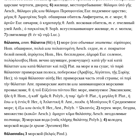
царские чертоги, дворец;
6)
жилище, местопребывание: θάλαμοι ὑπὸ γῆς
Aesch., θάλαμοι γᾶς
или
θάλαμοι Περσεφονείας Eur. подземное царство;
μέγας θ. Ἀμφιτρίτας Soph. обширная обитель Амфитриты,
т. е.
море; θ.
ἀρνῶν Eur. овчарня; ὁ κηροπαγὴς θ. Anth. восковая обитель,
т. е.
пчелиный
улей Anth.; ὁ παγκοίτας θ. Soph. всеуспокаивающее жилище,
т. е.
могила;
7)
святилище (θ. ἐν τῷ νηῷ Luc.).
θάλασσα,
атт.
θάλαττα
(θᾰ) ἡ
1)
море (
его обычные эпитеты
: εὐρύπορος
Hom. обширное, πολιά
или
πολιαινομένη Aesch. седое,
т. е.
покрытое
белой пеной, ἀτρύγετος Hom., Hes. бесплодное, ἁλμυρά Eur. соленое,
πολύφλοισβος Hom. вечно шумящее, рокочущее): κατὰ γῆν καὶ κατὰ
θάλατταν
или
κατὰ θάλατταν καὶ πεζῇ Plat. на море и на суше; τὸ παρὰ
θάλασσαν приморская полоса, побережье (Ἀραβίης, Αἰγύπτου, τῇς Συρίης
Her.); τὸ παρὰ θάλασσαν αὐτῆς Her. приморская часть этой страны; οἱ περὶ
τὴν θάλατταν Arst. приморские жители
или
занимающиеся морскими
промыслами; θ. ἡ τοῦ Εὐξείνου πόντου Her. море, именуемое Эвксинским;
ἥδε ἡ θ. Hom., ἡ καθ᾽ ἡμᾶς θ. Polyb., ἡ παρ᾽ ἡμῖν θ. Plat., ἡ μεγάλη θ. Plut., ἡ
ἔσω
и
ἡ ἐντὸς θ. Her., ἡ Ἀτλαντικὴ θ. Arst.,
поздн.
ἡ Μεσόγειος θ. Средиземное
море; ἡ ἔξω
или
ἐκτὸς θ. Her., Arst., Polyb. = Ὠκεανός;
2)
перен.
море, бездна,
множество (κακῶν Aesch.): ἄμαχον κῦμα θαλάσσης Aesch. неодолимые
полчища;
3)
морская вода (ναῦς πλήρης θαλάττης Polyb.);
4)
колодец
морской воды (
в храме Эрехтея
) Her.
θᾰλασσαῖος 3
морской (δελφίς Pind.).