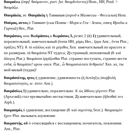
θαυμαίνω
(
impf.
θαύμαινον,
part. fut.
θαυμᾰνέοντες) Hom., HH, Pind. =
θαυμάζω.
Θαυμᾰκία,
эп.
Θαυμᾰκίη
ἡ Тавмакия (
город в Магнесии - Фессалия
) Hom.
Θαύμας, αντος
ὁ Тавмант (
сын Понта - Моря и Геи - Земли, отец Ириды и
Гарпий
) Hes., Plat.
θαυμάσιος,
ион.
θωϋμάσιος
и
θωμάσιος 3,
реже
2 (ᾰ)
1)
удивительный,
поразительный, замечательный (ὄσσα HH; χάρις Hes.; ἔργα Arst.; ὄντα Plut.;
πράξεις NT): θ. τὸ κάλλος καὶ τὸ μέγεθος Xen. замечательный по красоте и
по размерам; τὰ θαυμάσια NT чудеса;
2)
странный, непонятный (θ. καὶ
ἄλογος Plat.): θαυμάσια ἐργάζεσθαι Plat. странно поступать, странно вести
себя; ὦ θαυμάσιε!
ирон.-ласк.
Plat., ὦ θαυμασιώτατε ἄνθρωπε! Xen. ах, ты
мой милый (чудак)!
θαυμᾰσιότης, ητος
ἡ удивление, удивленность (ἡ ἔκπληξις ὑπερβολὴ
θαυμασιότητός,
sc.
ἐστιν Arst.).
θαυμᾰσίως
1)
удивительно, поразительно: θ. ὡς ἄθλιος γέγονεν Plat.
(Архелай) стал чрезвычайно несчастным;
2)
замечательно (ἥδεσθαί τινι
Arph.).
θαυμασμός
ὁ удивление, восхищение (θ. καὶ σεμνότης Sext.): θαυμασμὸν
ἔχειν Plut. вызывать изумление.
θαυμαστής, οῦ
ὁ относящийся с восхищением, почитатель, поклонник
Arst., Plut.