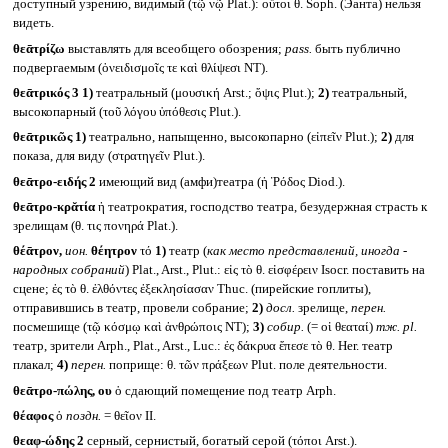
доступный узрению, видимый (τῷ νῷ Plat.): οὔτοι θ. Soph. (Эанта) нельзя
видеть.
θεᾱτρίζω
выставлять для всеобщего обозрения;
pass.
быть публично
подвергаемым (ὀνειδισμοῖς τε καὶ θλίψεσι NT).
θεᾱτρικός 3
1)
театральный (μουσική Arst.; ὄψις Plut.);
2)
театральный,
высокопарный (τοῦ λόγου ὑπόθεσις Plut.).
θεᾱτρικῶς
1)
театрально, напыщенно, высокопарно (εἰπεῖν Plut.);
2)
для
показа, для виду (στρατηγεῖν Plut.).
θεᾱτρο-ειδής 2
имеющий вид (амфи)театра (ἡ Ῥόδος Diod.).
θεᾱτρο-κρᾰτία
ἡ театрократия, господство театра, безудержная страсть к
зрелищам (θ. τις πονηρά Plat.).
θέᾱτρον,
ион.
θέητρον
τό
1)
театр (
как место представлений, иногда -
народных собраний
) Plat., Arst., Plut.: εἰς τὸ θ. εἰσφέρειν Isocr. поставить на
сцене; ἐς τὸ θ. ἐλθόντες ἐξεκλησίασαν Thuc. (пирейские гоплиты),
отправившись в театр, провели собрание;
2)
досл.
зрелище,
перен.
посмешище (τῷ κόσμῳ καὶ ἀνθρώποις NT);
3)
собир.
(= οἱ θεαταί)
тж.
pl.
театр, зрители Arph., Plat., Arst., Luc.: ἐς δάκρυα ἔπεσε τὸ θ. Her. театр
плакал;
4)
перен.
поприще: θ. τῶν πράξεων Plut. поле деятельности.
θεᾱτρο-πώλης, ου
ὁ сдающий помещение под театр Arph.
θέαφος
ὁ
поздн.
= θεῖον II.
θεαφ-ώδης 2
серный, сернистый, богатый серой (τόποι Arst.).