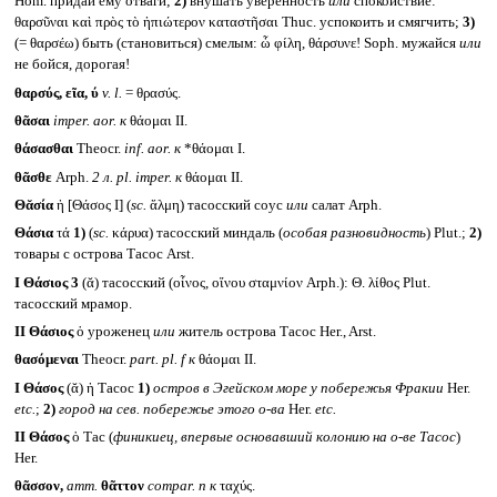
Hom. придай ему отваги;
2)
внушать уверенность
или
спокойствие:
θαρσῦναι καὶ πρὸς τὸ ἠπιώτερον καταστῆσαι Thuc. успокоить и смягчить;
3)
(= θαρσέω) быть (становиться) смелым: ὦ φίλη, θάρσυνε! Soph. мужайся
или
не бойся, дорогая!
θαρσύς, εῖα, ύ
v. l.
= θρασύς.
θᾶσαι
imper. aor.
к
θάομαι II.
θάσασθαι
Theocr.
inf. aor.
к
*θάομαι I.
θᾶσθε
Arph.
2 л.
pl. imper.
к
θάομαι II.
Θᾰσία
ἡ [Θάσος I] (
sc.
ἅλμη) тасосский соус
или
салат Arph.
Θάσια
τά
1)
(
sc.
κάρυα) тасосский миндаль (
особая разновидность
) Plut.;
2)
товары с острова Тасос Arst.
I
Θάσιος 3
(ᾰ) тасосский (οἶνος, οἴνου σταμνίον Arph.): Θ. λίθος Plut.
тасосский мрамор.
II
Θάσιος
ὁ уроженец
или
житель острова Тасос Her., Arst.
θασόμεναι
Theocr.
part. pl. f
к
θάομαι II.
I
Θάσος
(ᾰ) ἡ Тасос
1)
остров в Эгейском море у побережья Фракии
Her.
etc.
;
2)
город на сев. побережье этого о-ва
Her.
etc.
II
Θάσος
ὁ Тас (
финикиец, впервые основавший колонию на о-ве Тасос
)
Her.
θᾶσσον,
атт.
θᾶττον
compar. n
к
ταχύς.