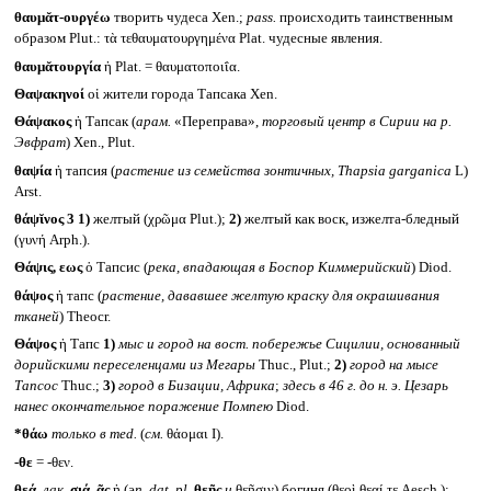
θαυμᾰτ-ουργέω
творить чудеса Xen.;
pass.
происходить таинственным
образом Plut.: τὰ τεθαυματουργημένα Plat. чудесные явления.
θαυμᾰτουργία
ἡ Plat. = θαυματοποιΐα.
Θαψακηνοί
οἱ жители города Тапсака Xen.
Θάψακος
ἡ Тапсак (
арам.
«Переправа»,
торговый центр в Сирии на р.
Эвфрат
) Xen., Plut.
θαψία
ἡ тапсия (
растение из семейства зонтичных,
Thapsia garganica
L)
Arst.
θάψῐνος 3
1)
желтый (χρῶμα Plut.);
2)
желтый как воск, изжелта-бледный
(γυνή Arph.).
Θάψις, εως
ὁ Тапсис (
река, впадающая в Боспор Киммерийский
) Diod.
θάψος
ἡ тапс (
растение, дававшее желтую краску для окрашивания
тканей
) Theocr.
Θάψος
ἡ Тапс
1)
мыс и город на вост. побережье Сицилии, основанный
дорийскими переселенцами из Мегары
Thuc., Plut.;
2)
город на мысе
Тапсос
Thuc.;
3)
город в Бизации, Африка
;
здесь в 46 г. до н. э. Цезарь
нанес окончательное поражение Помпею
Diod.
*θάω
только в
med.
(
см.
θάομαι I).
-θε
= -θεν.
θεά,
лак.
σιά, ᾶς
ἡ (
эп.
dat. pl.
θεῇς
и
θεῇσιν) богиня (θεοὶ θεαί τε Aesch.):