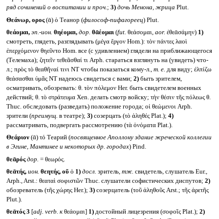
ряд сочинений о воспитании и проч.
;
3)
дочь Менона, жрица
Plut.
Θεάνωρ, ορος
(ᾱ) ὁ Теанор (
философ-пифагореец
) Plut.
θεάομαι,
эп.-ион.
θηέομαι,
дор.
θᾱέομαι
(
fut.
θεάσομαι,
aor.
ἐθεᾱσάμην)
1)
смотреть, глядеть, разглядывать (μέγα ἔργον Hom.): τὸν πάντες λαοὶ
ἐπερχόμενον θηεῦντο Hom. все (с удивлением) глядели на приближающегося
(Телемаха); ζητεῖν τεθεᾶσθαί τι Arph. стараться взглянуть на (увидеть) что-
л.; πρὸς τὸ θεαθῆναί τινι NT чтобы показаться кому-л.,
т. е.
для виду; ἐλπίζω
θεάσασθαι ὑμᾶς NT надеюсь свидеться с вами;
2)
быть зрителем,
осматривать, обозревать: θ. τὸν πόλεμον Her. быть свидетелем военных
действий; θ. τὸ στράτευμα Xen. делать смотр войску; τὴν θέσιν τῆς πόλεως θ.
Thuc. обследовать (разведать) положение города; οἱ θεώμενοι Arph.
зрители (
преимущ.
в театре);
3)
созерцать (τὸ ἀληθές Plat.);
4)
рассматривать, подвергать рассмотрению (τὰ ὀνόματα Plat.).
Θεάριον
(ᾱ) τό Теарий (
посвященное Аполлону здание жреческой коллегии
в Эгине, Мантинее и некоторых др. городах
) Pind.
θεᾱρός
дор.
= θεωρός.
θεᾱτής,
ион.
θεητής, οῦ
ὁ
1)
досл.
зритель,
тж.
свидетель, слушатель Eur.,
Arph., Arst.: θεαταὶ σοφιστῶν Thuc. слушатели софистических диспутов;
2)
обозреватель (τῆς χώρης Her.);
3)
созерцатель (τοῦ ἀληθοῦς Arst.; τῆς ἀρετῆς
Plut.).
θεᾱτός 3
[
adj. verb.
к
θεάομαι]
1)
достойный лицезрения (σοφοῖς Plat.);
2)