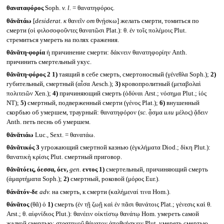
θαναταφόρος
Soph.
v. l.
= θανατηφόρος.
θᾰνᾰτάω
[
desiderat.
к
θανεῖν
от
θνῄσκω] желать смерти, томиться по
смерти (οἱ φιλοσοφοῦντες θανατῶσι Plat.): θ. ἐν τοῖς πολέμοις Plut.
стремиться умереть на полях сражения.
θᾰνᾰτη-φορία
ἡ причинение смерти: δάκνειν θανατηφορίην Anth.
причинить смертельный укус.
θᾰνᾰτη-φόρος 2
1)
таящий в себе смерть, смертоносный (γένεθλα Soph.);
2)
губительный, смертный (αἶσα Aesch.);
3)
кровопролитный (μεταβολαὶ
πολιτειῶν Xen.);
4)
причиняющий смерть (ὀδύναι Arst.; νόσημα Plut.; ἰός
NT);
5)
смертный, подверженный смерти (γένος Plat.);
6)
внушенный
скорбью об умершем, траурный: θανατηφόρον (
sc.
ᾆσμα
или
μέλος) ᾄδειν
Anth. петь песнь об умершем.
θᾰνᾰτιάω
Luc., Sext. = θανατάω.
θᾰνᾰτικός 3
угрожающий смертной казнью (ἐγκλήματα Diod.; δίκη Plut.):
θανατικὴ κρίσις Plut. смертный приговор.
θᾰνᾰτόεις, όεσσα, όεν,
gen.
εντος
1)
смертельный, причиняющий смерть
(ἁμαρτήματα Soph.);
2)
смертный, роковой (μόρος Eur.).
θάνᾰτόν-δε
adv.
на смерть, к смерти (καλήμεναί τινα Hom.).
θάνᾰτος
(θᾰ) ὁ
1)
смерть (ἐν τῇ ζωῇ καὶ ἐν πᾶσι θανάτοις Plat.; γένεσις καὶ θ.
Arst.; θ. αἰφνίδιος Plut.): θανέειν οἰκτίστῳ θανάτῳ Hom. умереть самой
жалкой смертью; στρατηγοῦ θάνατον ἀποθνῄσκειν Plut. умереть смертью