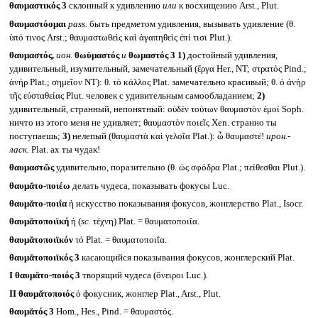
θαυμαστικός 3
склонный к удивлению
или
к восхищению Arst., Plut.
θαυμαστόομαι
pass.
быть предметом удивления, вызывать удивление (θ.
ὑπό τινος Arst.; θαυμαστωθεὶς καὶ ἀγαπηθεὶς ἐπί τισι Plut.).
θαυμαστός,
ион.
θωϋμαστός
и
θωμαστός
3
1)
достойный удивления,
удивительный, изумительный, замечательный (ἔργα Her., NT; στρατός Pind.;
ἀνήρ Plat.; σημεῖον NT): θ. τό κάλλος Plat. замечательно красивый; θ. ὁ ἀνὴρ
τῆς εὐσταθείας Plut. человек с удивительным самообладанием;
2)
удивительный, странный, непонятный: οὐδὲν τούτων θαυμαστὸν ἐμοί Soph.
ничто из этого меня не удивляет; θαυμαστὸν ποιεῖς Xen. странно ты
поступаешь;
3)
нелепый (θαυμαστὰ καὶ γελοῖα Plat.): ὦ θαυμαστέ!
ирон.-
ласк.
Plat. ах ты чудак!
θαυμαστῶς
удивительно, поразительно (θ. ὡς σφόδρα Plat.; πείθεσθαι Plut.).
θαυμᾰτο-ποιέω
делать чудеса, показывать фокусы Luc.
θαυμᾰτο-ποιΐα
ἡ искусство показывания фокусов, жонглерство Plat., Isocr.
θαυμᾰτοποιϊκή
ἡ (
sc.
τέχνη) Plat. = θαυματοποιΐα.
θαυμᾰτοποιϊκόν
τό Plat. = θαυματοποιΐα.
θαυμᾰτοποιϊκός 3
касающийся показывания фокусов, жонглерский Plat.
I
θαυμᾰτο-ποιός 3
творящий чудеса (ὄνειροι Luc.).
II
θαυμᾰτοποιός
ὁ фокусник, жонглер Plat., Arst., Plut.
θαυμᾰτός 3
Hom., Hes., Pind. = θαυμαστός.