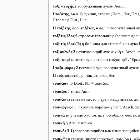
τοξο-τευχής 2
вооруженный луком Aesch.
I
τοξότης, ου
ὁ
1)
лучник, стрелец Hom., Her., Trag.:
Стрельца Plut., Luc.
II
τοξότης,
дор.
τοξότας, α
adj. m
вооруженный лука
τοξότις, ῐδος
ἡ стрелометательница (
эпитет пре
τοξοτίς, ίδος
(ῐδ) ἡ бойница для стрельбы из лука 
τοξ-ουλκός 2
натягивающий лук: αἰχμὴ τ. Aesch. с
τοξο-φορέω
нести лук и стрелы (τοξοφορῶν Ἔρως 
I
τοξο-φόρος 2
несущий лук, вооруженный луком (Ἄ
II
τοξοφόρος
ὁ лучник, стрелец Her.
τοπάζιον
τό Diod., NT = τόπαζος.
τόπαζος
ὁ топаз Anth.
τοπάζω
ставить на место,
перен.
нащупывать, дог
τόπ-αρχος
ὁ
и
ἡ хозяин: δομάτων γυνὴ τ. Aesch. хо
τοπικά
τά учение о τόποι,
т. е.
об общих местах
и
τοπική
ἡ Arst. = τοπικά.
τοπικός 3
1)
совершающийся
или
изменяющийся в 
τοπικῶς
в смысле (чисто) протяженном (οὐ τ., ἀλλ