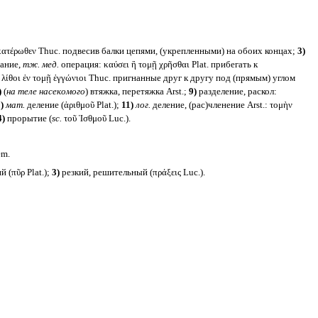
ἑκατέρωθεν Thuc. подвесив балки цепями, (укрепленными) на обоих концах;
3)
бание,
тж. мед.
операция: καύσει ἢ τομῇ χρῆσθαι Plat. прибегать к
λίθοι ἐν τομῇ ἐγγώνιοι Thuc. пригнанные друг к другу под (прямым) углом
)
(
на теле насекомого
) втяжка, перетяжка Arst.;
9)
разделение, раскол:
)
мат.
деление (ἀριθμοῦ Plat.);
11)
лог.
деление, (рас)членение Arst.: τομὴν
4)
прорытие (
sc.
τοῦ Ἰσθμοῦ Luc.).
em.
 (πῦρ Plat.);
3)
резкий, решительный (πράξεις Luc.).