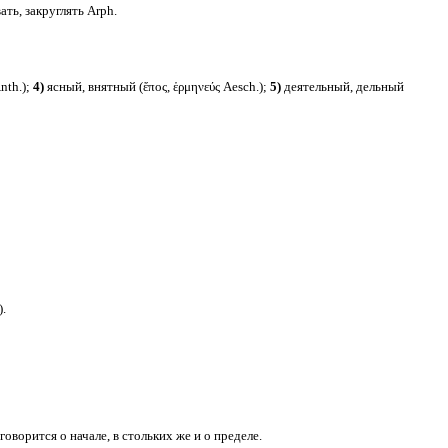
ать, закруглять Arph.
nth.);
4)
ясный, внятный (ἔπος, ἑρμηνεύς Aesch.);
5)
деятельный, дельный
).
 говорится о начале, в стольких же и о пределе.