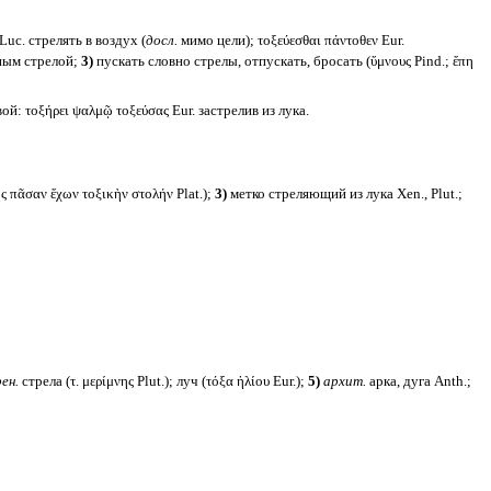
 Luc. стрелять в воздух (
досл.
мимо цели); τοξεύεσθαι πάντοθεν Eur.
еным стрелой;
3)
пускать словно стрелы, отпускать, бросать (ὕμνους Pind.; ἔπη
: τοξήρει ψαλμῷ τοξεύσας Eur. застрелив из лука.
πᾶσαν ἔχων τοξικὴν στολήν Plat.);
3)
метко стреляющий из лука Xen., Plut.;
ен.
стрела (τ. μερίμνης Plut.); луч (τόξα ἡλίου Eur.);
5)
архит.
арка, дуга Anth.;