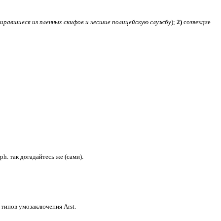
иравшиеся из пленных скифов и несшие полицейскую службу
);
2)
созвездие
Arph. так догадайтесь же (сами).
типов умозаключения Arst.