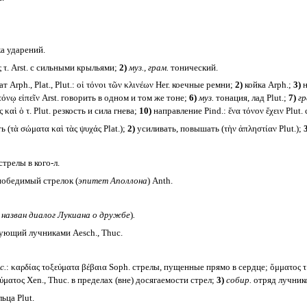
а ударений.
 τ. Arst. с сильными крыльями;
2)
муз., грам.
тонический.
т Arph., Plat., Plut.: οἱ τόνοι τῶν κλινέων Her. коечные ремни;
2)
койка Arph.;
3)
н
τόνῳ εἰπεῖν Arst. говорить в одном и том же тоне;
6)
муз.
тонация, лад Plut.;
7)
гр
ς καὶ ὁ τ. Plut. резкость и сила гнева;
10)
направление Pind.: ἕνα τόνον ἔχειν Plut
 (τὰ σώματα καὶ τὰς ψυχάς Plat.);
2)
усиливать, повышать (τὴν ἀπληστίαν Plut.);
стрелы в кого-л.
победимый стрелок (
эпитет Аполлона
) Anth.
 назван диалог Лукиана о дружбе
)
.
дующий лучниками Aesch., Thuc.
c.
: καρδίας τοξεύματα βέβαια Soph. стрелы, пущенные прямо в сердце; ὄμματος τ.
ύματος Xen., Thuc. в пределах (вне) досягаемости стрел;
3)
собир.
отряд лучников
ьца Plut.