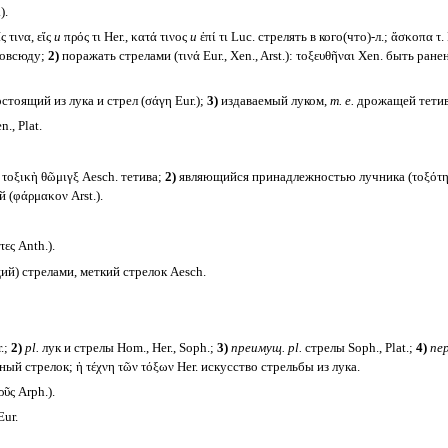
).
ς τινα, εἴς
и
πρός τι Her., κατά τινος
и
ἐπί τι Luc. стрелять в кого(что)-л.; ἄσκοπα τ.
товсюду;
2)
поражать стрелами (τινά Eur., Xen., Arst.): τοξευθῆναι Xen. быть ран
стоящий из лука и стрел (σάγη Eur.);
3)
издаваемый луком,
т. е.
дрожащей тетивой
., Plat.
οξικὴ θῶμιγξ Aesch. тетива;
2)
являющийся принадлежностью лучника (τοξότης 
 (φάρμακον Arst.).
ς Anth.).
й) стрелами, меткий стрелок Aesch.
.;
2)
pl.
лук и стрелы Hom., Her., Soph.;
3)
преимущ.
pl.
стрелы Soph., Plat.;
4)
пер
ный стрелок; ἡ τέχνη τῶν τόξων Her. искусство стрельбы из лука.
ῦς Arph.).
Eur.