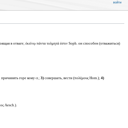
войти
щая в отваге; ἐκείνῳ πάντα τολμητά ἐστιν Soph. он способен (отважиться)
. причинять горе кому-л.;
3)
совершать, вести (πολέμους Hom.);
4)
ς Aesch.).