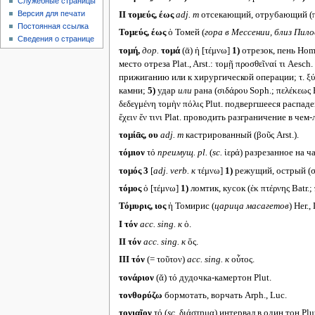
Служебные страницы
Версия для печати
II
τομεύς, έως
adj. m
отсекающий, отрубающий (πέλ
Постоянная ссылка
Τομεύς, έως
ὁ Томей (
гора в Мессении, близ Пило
Сведения о странице
τομή,
дор.
τομά
(ᾱ) ἡ [τέμνω]
1)
отрезок, пень Hom.
место отреза Plat., Arst.: τομῇ προσθεῖναί τι Aesc
прижиганию или к хирургической операции; τ. ξύλ
камни;
5)
удар
или
рана (σιδάρου Soph.; πελέκεως 
δεδεγμένη τομὴν πόλις Plut. подвергшееся распад
ἔχειν ἔν τινι Plat. проводить разграничение в чем-
τομίᾱς, ου
adj. m
кастрированный (βοῦς Arst.).
τόμιον
τό
преимущ.
pl.
(
sc.
ἱερά) разрезанное на 
τομός 3
[
adj. verb.
к
τέμνω]
1)
режущий, острый (σφ
τόμος
ὁ [τέμνω]
1)
ломтик, кусок (ἐκ πτέρνης Batr.;
Τόμυρις, ιος
ἡ Томирис (
царица масагетов
) Her.,
I
τόν
acc. sing.
к
ὁ.
II
τόν
acc. sing.
к
ὅς.
III
τόν
(= τοῦτον)
acc. sing.
к
οὖτος.
τονάριον
(ᾰ) τό дудочка-камертон Plut.
τονθορύζω
бормотать, ворчать Arph., Luc.
τονιαῖον
τό (
sc.
διάστημα) интервал в один тон Plut