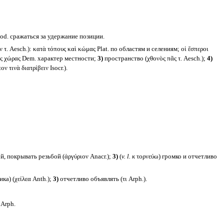
iod. сражаться за удержание позиции.
τ. Aesch.): κατὰ τόπους καὶ κώμας Plat. по областям и селениям; οἱ ἕσπεροι
 τῆς χώρας Dem. характер местности;
3)
пространство (χθονὸς πᾶς τ. Aesch.);
4)
ν τινὰ διατρίβειν Isocr.).
, покрывать резьбой (ἀργύριον Anacr.);
3)
(
v. l.
к
τορνεύω) громко и отчетливо
ка) (χείλεα Anth.);
3)
отчетливо объявлять (τι Arph.).
Arph.