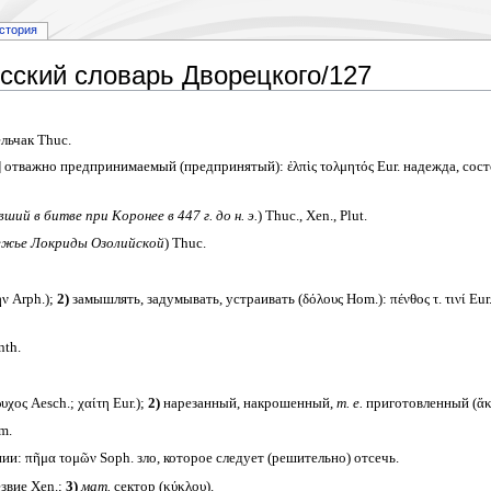
стория
сский словарь Дворецкого/127
льчак Thuc.
 отважно предпринимаемый (предпринятый): ἐλπὶς τολμητός Eur. надежда, состоя
ший в битве при Коронее в 447 г. до н. э.
) Thuc., Xen., Plut.
ежье Локриды Озолийской
) Thuc.
ν Arph.);
2)
замышлять, задумывать, устраивать (δόλους Hom.): πένθος τ. τινί Eur
nth.
ος Aesch.; χαίτη Eur.);
2)
нарезанный, накрошенный,
т. е.
приготовленный (ἄκο
m.
нии: πῆμα τομῶν Soph. зло, которое следует (решительно) отсечь.
звие Xen.;
3)
мат.
сектор (κύκλου).