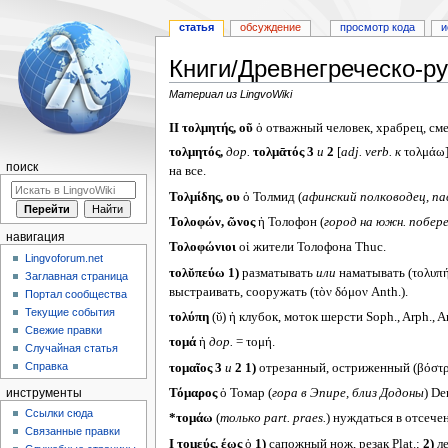
статья
обсуждение
просмотр кода
и
Книги/Древнегреческо-ру
Материал из LingvoWiki
Перейти
Перейти
II
τολμητής, οῦ
ὁ отважный человек, храбрец, сме
к
к
τολμητός,
дор.
τολμᾱτός 3
и
2
[
adj. verb.
к
τολμάω]
навигации
поиску
поиск
на все.
Τολμίδης, ου
ὁ Толмид (
афинский полководец, пав
Τολοφών, ῶνος
ἡ Толофон (
город на южн. побер
навигация
Τολοφώνιοι
οἱ жители Толофона Thuc.
Lingvoforum.net
τολῠπεύω
1)
разматывать
или
наматывать (τολυπή
Заглавная страница
выстраивать, сооружать (τὸν δόμον Anth.).
Портал сообщества
Текущие события
τολύπη
(ῠ) ἡ клубок, моток шерсти Soph., Arph., A
Свежие правки
τομά
ἡ
дор.
= τομή.
Случайная статья
Справка
τομαῖος 3
и
2
1)
отрезанный, остриженный (βόστρυχ
Τόμαρος
ὁ Томар (
гора в Эпире, близ Додоны
) De
инструменты
Ссылки сюда
*τομάω
(
только
part. praes.
) нуждаться в отсече
Связанные правки
I
τομεύς, έως
ὁ
1)
сапожный нож, резак Plat.;
2)
ле