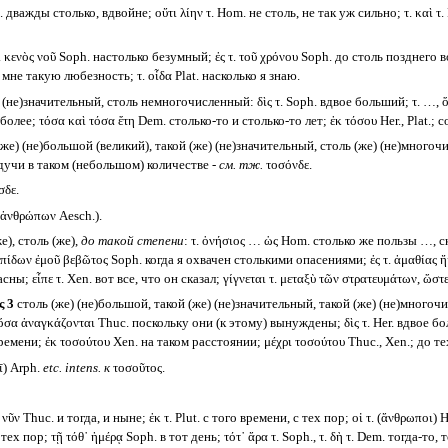
. дважды столько, вдвойне; οὔτι λίην τ. Hom. не столь, не так уж сильно; τ. καὶ τ.
. κενὸς νοῦ Soph. настолько безумный; ἐς τ. τοῦ χρόνου Soph. до столь позднего во
 мне такую любезность; τ. οἶδα Plat. насколько я знаю.
 (не)значительный, столь немногочисленный: δὶς τ. Soph. вдвое больший; τ. …, 
олее; τόσα καὶ τόσα ἔτη Dem. столько-то и столько-то лет; ἐκ τόσου Her., Plat.; 
же) (не)большой (великий), такой (же) (не)значительный, столь (же) (не)многочи
удучи в таком (небольшом) количестве -
см. тж.
τοσόνδε.
δε.
ἀνθρώπων Aesch.).
е), столь (же),
до такой степени
: τ. ὀνήσιος … ὡς Hom. столько же пользы …, ско
πίδων ἐμοῦ βεβῶτος Soph. когда я охвачен столькими опасениями; ἐς τ. ἀμαθίας ἥκ
асны; εἶπε τ. Xen. вот все, что он сказал; γίγνεται τ. μεταξὺ τῶν στρατευμάτων,
ς 3
столь (же) (не)большой, такой (же) (не)значительный, такой (же) (не)многочи
α ἀναγκάζονται Thuc. поскольку они (к этому) вынуждены; δὶς τ. Her. вдвое боль
ремени; ἐκ τοσούτου Xen. на таком расстоянии; μέχρι τοσούτου Thuc., Xen.; до те
ῑ) Arph.
etc. intens.
к
τοσοῦτος.
 νῦν Thuc. и тогда, и ныне; ἐκ τ. Plut. с того времени, с тех пор; οἱ τ. (ἄνθρωποι) H
 тех пор; τῇ τόθ᾽ ἡμέρᾳ Soph. в тот день; τότ᾽ ἄρα τ. Soph., τ. δὴ τ. Dem. тогда-то