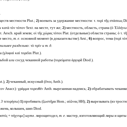
.
еств местности Plut.;
2)
воевать за удержание местности: τ. περὶ τῆς στάσεως D
и
κατὰ τὸν τόπον Sext. на месте, тут же;
2)
местность, область, страна (ὁ Ἑλλήνων 
τ. Aesch. край земли; οἱ τῆς χώρας τόποι Plat. (отдельные) области страны; ὁ τ.
 место,
т. е.
основной момент (в доказательстве) Arst.;
6)
вопрос, тема (περὶ τόπο
вильнее раздельно
: τὸ πρίν
и т. д.
γλυφαὶ καὶ τορεῖαι Plut.).
зьбой
или
сосуд чеканной работы (τορεύματα ἀργυρᾶ Diod.).
t.);
2)
чеканный, искусный (ἔπος Anth.).
ον Anacr.): γράμμα τορευθέν Anth. вырезанная надпись;
2)
обрабатывать чеканкой
. 3
τετορήσω)
1)
пробивать (ζωστῆρα Hom.; αἰῶνας HH);
2)
вырезывать (из тростни
жень, колышек, шип Diod.
ἀσπίς + πήγνυμι]
шутл.
лирощитодел,
т. е.
мастер, изготовляющий лиры и щиты 