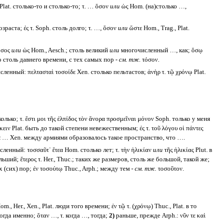
 Plat. столько-то и столько-то; τ. … ὅσον
или
ὡς Hom. (на)столько …,
зраста; ἐς τ. Soph. столь долго; τ. …, ὅσον
или
ὥστε Hom., Trag., Plat.
ὅσος
или
ὡς Hom., Aesch.; столь великий
или
многочисленный …, как; ὅσῳ
со столь давнего времени, с тех самых пор -
см. тж.
τόσον.
сленный: πελτασταὶ τοσοίδε Xen. столько пельтастов; ἀνὴρ τ. τῷ χρόνῳ Plat.
лько; τ. ἔστι μοι τῆς ἐλπίδος τὸν ἄνορα προσμεῖναι μόνον Soph. только у меня
ειν Plat. быть до такой степени невежественным; ἐς τ. τοῦ λόγου οἱ πάντες
 ὥστε … Xen. между армиями образовалось такое пространство, что ….
сленный: τοσσαῦτ᾽ ἔτεα Hom. столько лет; τ. τὴν ἡλικίαν
или
τῆς ἡλικίας Plut. в
ший; ἕτερος τ. Her., Thuc.; таких же размеров, столь же большой, такой же;
х (сих) пор; ἐν τοσούτῳ Thuc., Arph.; между тем -
см. тж.
τοσοῦτον.
om., Her., Xen., Plat. люди того времени; ἐν τῷ τ. (χρόνῳ) Thuc., Plat. в то
, тогда именно; ὅταν …, τ. когда …, тогда;
2)
раньше, прежде Arph.: νῦν τε καὶ