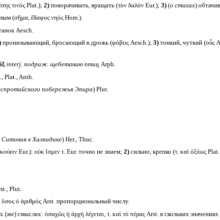
ης τινός Plat.);
2)
поворачивать, вращать (τὸν δαλόν Eur.);
3)
(
о стихах
) обтачив
лым (σῆμα, ἔδαφος νηός Hom.).
анок Aesch.
)
пронизывающий, бросающий в дрожь (φόβος Aesch.);
3)
тонкий, чуткий (οὖς A
ίξ
interj.
подраж. щебетанию птиц
Arph.
 Plat., Anth.
еспротийского побережья Эпира
) Plut.
ва Ситония в Халкидике
) Her., Thuc.
ούειν Eur.): οὐκ ἴσμεν τ. Eur. точно не знаем;
2)
сильно, крепко (τ. καὶ ὀξέως Plat.
t., Plut.
. ὅσος ὁ ἀριθμός Arst. пропорциональный числу.
 (же) смыслах: ὁσαχῶς ἡ ἀρχὴ λέγεται, τ. καὶ τὸ πέρας Arst. в скольких значениях