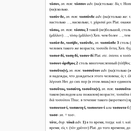
τόσον,
эп. тж.
τόσσον
adv.
(на)столько: δὶς τ. Hom
(на)сколько.
τοσόν-δε,
эп. тж.
τοσσόνδε
adv.
(на)столько же: τ
настолько …, насколько; τ. χάρισαί μοι Plat. окажи
τόσος,
эп. тж.
τόσσος 3
такой (не)большой, столь
(μᾶλλον) …, τόσῳ (μᾶλλον) Xen. чем более …, тем б
τοσόσ-δε, τοσήδε, τοσόνδε,
эп.
τοσσόσδε 3
столь (
человек такого же возраста; τοσοίδε ὄντες Xen. б
τοσοσ-δί, τοση-δί, τοσον-δί
Plat.
etc. intens.
к
τοσόσ
τοσουτ-άριθμος 2
столь многочисленный (πλῆθος 
τοσοῦτο(ν),
эп. тж.
τοσσοῦτον
adv.
(на)столько (ж
и надежды, что дождаться этого человека; ἐς τ. ἐλ
λέγουσι Her. до сих пор (в этом лишь) все единогл
τοσοῦτος, τοσαύτη, τοσοῦτο(ν),
эп. тж.
τοσσοῦτο
таком (молодом
или
пожилом) возрасте; τοσαῦτα ὅσ
διὰ τοσούτου Thuc. в течение такого (короткого) в
τοσουτοσ-ί, τοσαυτη-ΐ, τοσουτον-ί
или
τοσουτο-ΐ
(
τοσσ-
эп.
= τοσ-.
τότε,
дор.
τόκᾰ
adv.
1)
в то время, тогда: καὶ τ. καὶ
время; εἰς τ. (τὸν χρόνον) Plat. до того времени, до