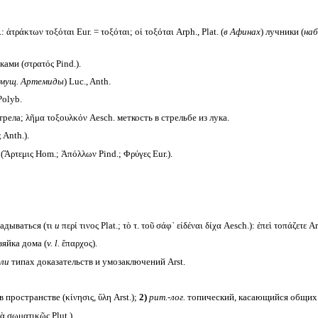
 ἀτράκτων τοξόται Eur. = τοξόται; οἱ τοξόται Arph., Plat. (
в Афинах
) лучники (
наб
ми (στρατός Pind.).
имущ. Артемиды
) Luc., Anth.
Polyb.
трела; λῆμα τοξουλκόν Aesch. меткость в стрельбе из лука.
Anth.).
ρτεμις Hom.; Ἀπόλλων Pind.; Φρύγες Eur.).
адываться (τι
и
περί τινος Plat.; τὸ τ. τοῦ σάφ᾽ εἰδέναι δίχα Aesch.): ἐπεὶ τοπάζετε 
зяйка дома (
v. l.
ἔπαρχος).
ли
типах доказательств и умозаключений Arst.
пространстве (κίνησις, ὕλη Arst.);
2)
рит.-лог.
топический, касающийся общих 
ὰ σωματικῶς Plut.).