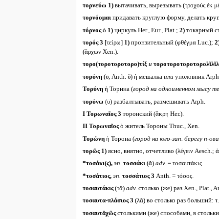
τορνεύω
1)
вытачивать, вырезывать (τροχοὺς ἐκ μέσ
τορνόομαι
придавать круглую форму, делать круг
τόρνος
ὁ
1)
циркуль Her., Eur., Plat.;
2)
токарный ст
τορός 3
[τείρω]
1)
пронзительный (φθέγμα Luc.);
2
(ἄρχων Xen.).
τορο(τοροτοροτορο)τίξ
и
τοροτοροτοροτορολῐλῐλ
τορύνη
(ῡ, Anth. ῠ) ἡ мешалка
или
уполовник Arph.,
Τορύνη
ἡ Торина (
город на одноименном мысу т
τορύνω
(ῡ) разбалтывать, размешивать Arph.
I
Τορωναῖος 3
торонский (ἄκρη Her.).
II
Τορωναῖος
ὁ житель Тороны Thuc., Xen.
Τορώνη
ἡ Торона (
город на юго-зап. берегу п-о
τορῶς
1)
ясно, внятно, отчетливо (λέγειν Aesch.; ἀκ
*τοσάκι(ς),
эп.
τοσσάκι
(ᾰ)
adv.
= τοσαυτάκις.
*τοσάτιος,
эп.
τοσσάτιος 3
Anth. = τόσος.
τοσαυτάκις
(τᾰ)
adv.
столько (же) раз Xen., Plat., Ars
τοσαυτα-πλάσιος 3
(λᾰ) во столько раз больший: τ
τοσαυτᾰχῶς
столькими (же) способами, в стольких