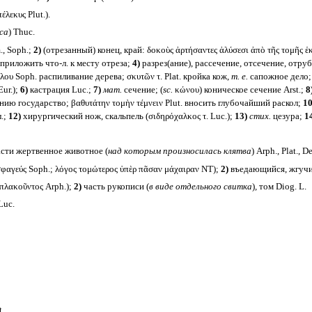
εκυς Plut.).
са
) Thuc.
, Soph.;
2)
(отрезанный) конец, край: δοκοὺς ἀρτήσαντες ἁλύσεσι ἀπὸ τῆς τομῆς 
h. приложить что-л. к месту отреза;
4)
разрез(ание), рассечение, отсечение, отру
ου Soph. распиливание дерева; σκυτῶν τ. Plat. кройка кож,
т. е.
сапожное дело; 
Eur.);
6)
кастрация Luc.;
7)
мат.
сечение; (
sc.
κώνου) коническое сечение Arst.;
8
ению государство; βαθυτάτην τομὴν τέμνειν Plut. вносить глубочайший раскол;
10
л.;
12)
хирургический нож, скальпель (σιδηρόχαλκος τ. Luc.);
13)
стих.
цезура;
1
части жертвенное животное (
над которым произносилась клятва
) Arph., Plat., D
αγεύς Soph.; λόγος τομώτερος ὑπὲρ πᾶσαν μάχαιραν NT);
2)
въедающийся, жгучий
 πλακοῦντος Arph.);
2)
часть рукописи (
в виде отдельного свитка
)
,
том Diog. L.
 Luc.
.