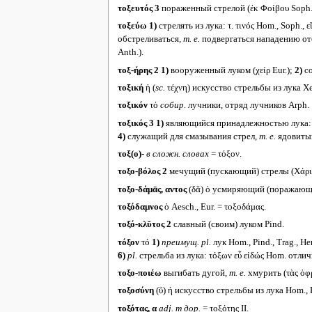
τοξευτός 3
пораженный стрелой (ἐκ Φοίβου Soph.
τοξεύω
1)
стрелять из лука: τ. τινός Hom., Soph., εἴ
обстреливаться,
т. е.
подвергаться нападению о
Anth.).
τοξ-ήρης 2
1)
вооруженный луком (χείρ Eur.);
2)
со
τοξική
ἡ (
sc.
τέχνη) искусство стрельбы из лука Xen
τοξικόν
τό
собир.
лучники, отряд лучников Arph.
τοξικός 3
1)
являющийся принадлежностью лука: τ
4)
служащий для смазывания стрел,
т. е.
ядовитый
τοξ(ο)-
в сложн. словах
= τόξον.
τοξο-βόλος 2
мечущий (пускающий) стрелы (Χάριτε
τοξο-δάμᾱς, αντος
(δᾰ) ὁ усмиряющий (поражающи
τοξόδαμνος
ὁ Aesch., Eur. = τοξοδάμας.
τοξό-κλῠτος 2
славный (своим) луком Pind.
τόξον
τό
1)
преимущ.
pl.
лук Hom., Pind., Trag., Her
6)
pl.
стрельба из лука: τόξων εὖ εἰδώς Hom. отлич
τοξο-ποιέω
выгибать дугой,
т. е.
хмурить (τὰς ὀφρ
τοξοσύνη
(ῠ) ἡ искусство стрельбы из лука Hom., 
τοξότας, α
adj. m
дор.
= τοξότης II.