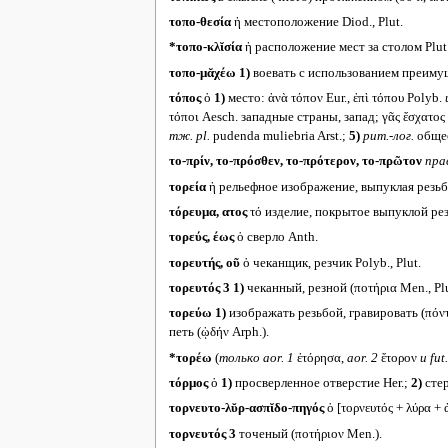
τοπο-θεσία
ἡ местоположение Diod., Plut.
*τοπο-κλῐσία
ἡ расположение мест за столом Plut
τοπο-μᾰχέω
1)
воевать с использованием преимущ
τόπος
ὁ
1)
место: ἀνὰ τόπον Eur., ἐπὶ τόπου Polyb.
τόποι Aesch. западные страны, запад; γᾶς ἔσχατος 
тж.
pl.
pudenda muliebria Arst.;
5)
рит.-лог.
общее
το-πρίν, το-πρόσθεν, το-πρότερον, το-πρῶτον
пра
τορεία
ἡ рельефное изображение, выпуклая резьба (
τόρευμα, ατος
τό изделие, покрытое выпуклой ре
τορεύς, έως
ὁ сверло Anth.
τορευτής, οῦ
ὁ чеканщик, резчик Polyb., Plut.
τορευτός 3
1)
чеканный, резной (ποτήρια Men., Plu
τορεύω
1)
изображать резьбой, гравировать (πόντ
петь (ᾠδήν Arph.).
*τορέω
(
только
aor. 1
ἐτόρησα,
aor. 2
ἔτορον
и
fut
τόρμος
ὁ
1)
просверленное отверстие Her.;
2)
стер
τορνευτο-λῠρ-ασπῐδο-πηγός
ὁ [τορνευτός + λύρα + 
τορνευτός 3
точеный (ποτήριον Men.).