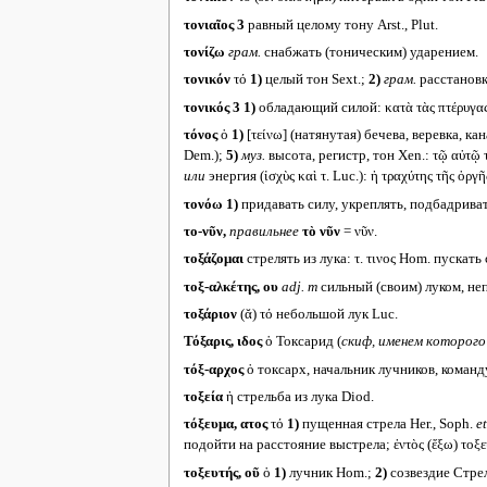
τονιαῖος 3
равный целому тону Arst., Plut.
τονίζω
грам.
снабжать (тоническим) ударением.
τονικόν
τό
1)
целый тон Sext.;
2)
грам.
расстановк
τονικός 3
1)
обладающий силой: κατὰ τὰς πτέρυγας
τόνος
ὁ
1)
[τείνω] (натянутая) бечева, веревка, кана
Dem.);
5)
муз.
высота, регистр, тон Xen.: τῷ αὐτῷ 
или
энергия (ἰσχὺς καὶ τ. Luc.): ἡ τραχύτης τῆς ὀργῆ
τονόω
1)
придавать силу, укреплять, подбадривать
το-νῦν,
правильнее
τὸ νῦν
= νῦν.
τοξάζομαι
стрелять из лука: τ. τινος Hom. пускать 
τοξ-αλκέτης, ου
adj. m
сильный (своим) луком, не
τοξάριον
(ᾰ) τό небольшой лук Luc.
Τόξαρις, ιδος
ὁ Токсарид (
скиф, именем которого
τόξ-αρχος
ὁ токсарх, начальник лучников, коман
τοξεία
ἡ стрельба из лука Diod.
τόξευμα, ατος
τό
1)
пущенная стрела Her., Soph.
et
подойти на расстояние выстрела; ἐντὸς (ἔξω) τοξε
τοξευτής, οῦ
ὁ
1)
лучник Hom.;
2)
созвездие Стрел