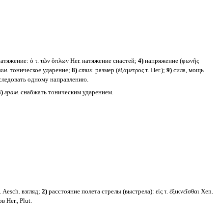
атяжение: ὁ τ. τῶν ὅπλων Her. натяжение снастей;
4)
напряжение (φωνῆς
ам.
тоническое ударение;
8)
стих.
размер (ἑξάμετρος τ. Her.);
9)
сила, мощь
. следовать одному направлению.
3)
грам.
снабжать тоническим ударением.
 Aesch. взгляд;
2)
расстояние полета стрелы (выстрела): εἰς τ. ἐξικνεῖσθαι Xen.
 Her., Plut.