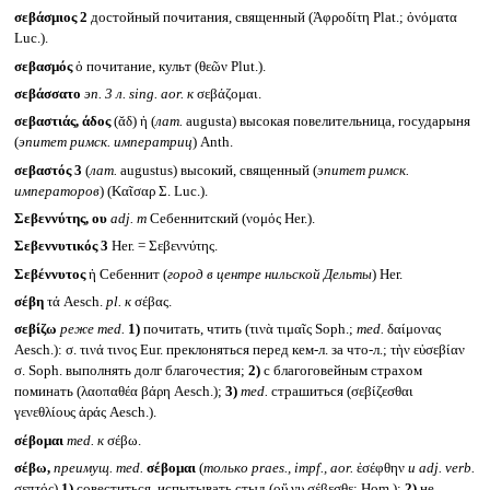
σεβάσμιος 2
достойный почитания, священный (Ἀφροδίτη Plat.; ὀνόματα
Luc.).
σεβασμός
ὁ почитание, культ (θεῶν Plut.).
σεβάσσατο
эп. 3 л.
sing. aor.
к
σεβάζομαι.
σεβαστιάς, άδος
(ᾰδ) ἡ (
лат.
augusta) высокая повелительница, государыня
(
эпитет римск. императриц
) Anth.
σεβαστός 3
(
лат.
augustus) высокий, священный (
эпитет римск.
императоров
) (Καῖσαρ Σ. Luc.).
Σεβεννύτης, ου
adj. m
Себеннитский (νομός Her.).
Σεβεννυτικός 3
Her. = Σεβεννύτης.
Σεβέννυτος
ἡ Себеннит (
город в центре нильской Дельты
) Her.
σέβη
τά Aesch.
pl.
к
σέβας.
σεβίζω
реже
med.
1)
почитать, чтить (τινὰ τιμαῖς Soph.;
med.
δαίμονας
Aesch.): σ. τινά τινος Eur. преклоняться перед кем-л. за что-л.; τὴν εὐσεβίαν
σ. Soph. выполнять долг благочестия;
2)
с благоговейным страхом
поминать (λαοπαθέα βάρη Aesch.);
3)
med.
страшиться (σεβίζεσθαι
γενεθλίους ἀράς Aesch.).
σέβομαι
med.
к
σέβω.
σέβω,
преимущ.
med.
σέβομαι
(
только
praes., impf., aor.
ἐσέφθην
и adj. verb.
σεπτός)
1)
совеститься, испытывать стыд (οὔ νυ σέβεσθε; Hom.);
2)
не