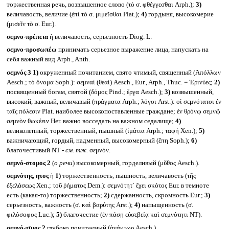
торжественная речь, возвышенное слово (τὸ σ. φθέγγεσθαι Arph.);
3)
величавость, величие (ἐπὶ τὸ σ. μιμεῖσθαι Plat.);
4)
гордыня, высокомерие
(μισεῖν τὸ σ. Eur.).
σεμνο-πρέπεια
ἡ величавость, серьезность Diog. L.
σεμνο-προσωπέω
принимать серьезное выражение лица, напускать на
себя важный вид Arph., Anth.
σεμνός 3
1)
окруженный почитанием, свято чтимый, священный (Ἀπόλλων
Aesch.; τὸ ὄνομα Soph.): σεμναὶ (θεαί) Aesch., Eur., Arph., Thuc. = Ἐρινύες;
2)
посвященный богам, святой (δόμος Pind.; ἔργα Aesch.);
3)
возвышенный,
высокий, важный, величавый (πράγματα Arph.; λόγοι Arst.): οἱ σεμνότατοι ἐν
ταῖς πόλεσιν Plat. наиболее высокопоставленные граждане; ἐν θρόνῳ σεμνῷ
σεμνὸν θωκέειν Her. важно восседать на важном седалище;
4)
великолепный, торжественный, пышный (ἱμάτια Arph.; ταφή Xen.);
5)
важничающий, гордый, надменный, высокомерный (ἔπη Soph.);
6)
благочестивый NT -
см. тж.
σεμνόν.
σεμνό-στομος 2
(
о речи
) высокомерный, горделивый (μῦθος Aesch.).
σεμνότης, ητος
ἡ
1)
торжественность, пышность, величавость (τῆς
ἐξελάσεως Xen.; τοῦ ῥήματος Dem.): σεμνότητ᾽ ἔχει σκότος Eur. в темноте
есть (какая-то) торжественность;
2)
сдержанность, скромность Eur.;
3)
серьезность, важность (σ. καὶ βαρύτης Arst.);
4)
напыщенность (σ.
φιλόσοφος Luc.);
5)
благочестие (ἐν πάσῃ εὐσεβείᾳ καὶ σεμνότητι NT).
σεμνό-τῑμος 2
глубоко почитаемый (ἀνάκτωρ Aesch.).