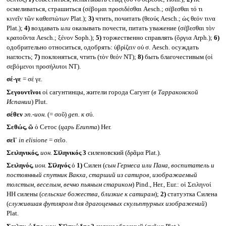
осмеливаться, страшиться (σέβομαι προσιδέσθαι Aesch.; σέβεσθαι τό τι
κινεῖν τῶν καθεστώτων Plat.);
3)
чтить, почитать (θεούς Aesch.; ὡς θεόν τινα
Plat.);
4)
воздавать
или
оказывать почести, питать уважение (σέβεσθαι τὸν
κρατοῦντα Aesch.; ξένον Soph.);
5)
торжественно справлять (ὄργια Arph.);
6)
одобрительно относиться, одобрять: ὑβρίζειν οὐ σ. Aesch. осуждать
наглость;
7)
поклоняться, чтить (τὸν θεόν NT);
8)
быть благочестивым (οἱ
σεβόμενοι προσήλυτοι NT).
σέ-γε
= σέ γε.
Σεγουντῖνοι
οἱ сагунтинцы, жители города Сагунт (
в Тарраконской
Испании
) Plut.
σέθεν
эп.-ион.
(= σοῦ)
gen.
к
σύ.
Σεθώς, ῶ
ὁ Сетос (
царь Египта
) Her.
σεῖ᾽
in elisione
= σεῖο.
Σειληνικός,
ион.
Σῑληνικός 3
силеновский (δρᾶμα Plat.).
Σειληνός,
ион.
Σῑληνός
ὁ
1)
Силен (
сын Гермеса или Пана, воспитатель и
постоянный спутник Вакха, старший из сатиров, изображаемый
толстым, веселым, вечно пьяным стариком
) Pind., Her., Eur.: οἱ Σειληνοί
HH силены (
сельские божества, близкие к сатирам
);
2)
статуэтка Силена
(
служившая футляром для драгоценных скульптурных изображений
)
Plat.