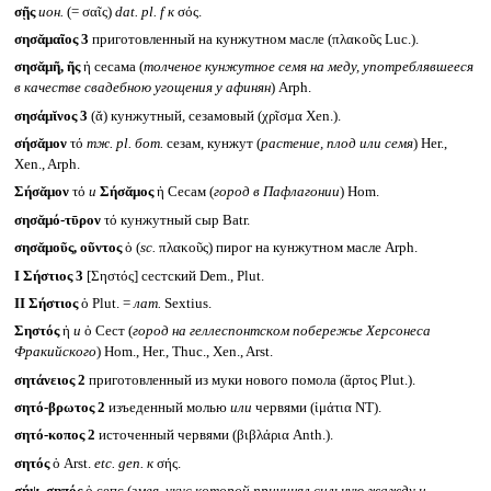
σῇς
ион.
(= σαῖς)
dat. pl. f
к
σός.
σησᾰμαῖος 3
приготовленный на кунжутном масле (πλακοῦς Luc.).
σησᾰμῆ, ῆς
ἡ сесама (
толченое кунжутное семя на меду, употреблявшееся
в качестве свадебною угощения у афинян
) Arph.
σησάμῐνος 3
(ᾰ) кунжутный, сезамовый (χρῖσμα Xen.).
σήσᾰμον
τό
тж.
pl.
бот.
сезам, кунжут (
растение, плод или семя
) Her.,
Xen., Arph.
Σήσᾰμον
τό
и
Σήσᾰμος
ἡ Сесам (
город в Пафлагонии
) Hom.
σησᾰμό-τῡρον
τό кунжутный сыр Batr.
σησᾰμοῦς, οῦντος
ὁ (
sc.
πλακοῦς) пирог на кунжутном масле Arph.
I
Σήστιος 3
[Σηστός] сестский Dem., Plut.
II
Σήστιος
ὁ Plut. =
лат.
Sextius.
Σηστός
ἡ
и
ὁ Сест (
город на геллеспонтском побережье Херсонеса
Фракийского
) Hom., Her., Thuc., Xen., Arst.
σητάνειος 2
приготовленный из муки нового помола (ἄρτος Plut.).
σητό-βρωτος 2
изъеденный молью
или
червями (ἱμάτια NT).
σητό-κοπος 2
источенный червями (βιβλάρια Anth.).
σητός
ὁ Arst.
etc. gen.
к
σής.
σήψ, σηπός
ὁ сепс (
змея, укус которой причинял сильную жажду и