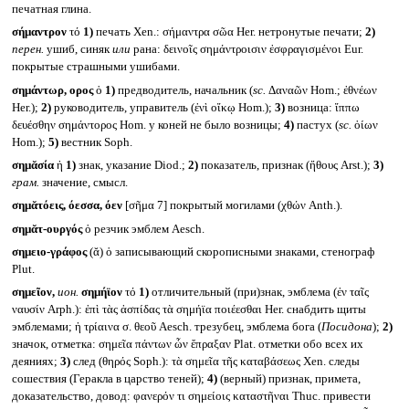
печатная глина.
σήμαντρον
τό
1)
печать Xen.: σήμαντρα σῶα Her. нетронутые печати;
2)
перен.
ушиб, синяк
или
рана: δεινοῖς σημάντροισιν ἐσφραγισμένοι Eur.
покрытые страшными ушибами.
σημάντωρ, ορος
ὁ
1)
предводитель, начальник (
sc.
Δαναῶν Hom.; ἐθνέων
Her.);
2)
руководитель, управитель (ἐνὶ οἴκῳ Hom.);
3)
возница: ἵππω
δευέσθην σημάντορος Hom. у коней не было возницы;
4)
пастух (
sc.
ὀίων
Hom.);
5)
вестник Soph.
σημᾰσία
ἡ
1)
знак, указание Diod.;
2)
показатель, признак (ἤθους Arst.);
3)
грам.
значение, смысл.
σημᾰτόεις, όεσσα, όεν
[σῆμα 7] покрытый могилами (χθών Anth.).
σημᾰτ-ουργός
ὁ резчик эмблем Aesch.
σημειο-γράφος
(ᾰ) ὁ записывающий скорописными знаками, стенограф
Plut.
σημεῖον,
ион.
σημήϊον
τό
1)
отличительный (при)знак, эмблема (ἐν ταῖς
ναυσίν Arph.): ἐπὶ τὰς ἀσπίδας τὰ σημήϊα ποιέεσθαι Her. снабдить щиты
эмблемами; ἡ τρίαινα σ. θεοῦ Aesch. трезубец, эмблема бога (
Посидона
);
2)
значок, отметка: σημεῖα πάντων ὧν ἔπραξαν Plat. отметки обо всех их
деяниях;
3)
след (θηρός Soph.): τὰ σημεῖα τῆς καταβάσεως Xen. следы
сошествия (Геракла в царство теней);
4)
(верный) признак, примета,
доказательство, довод: φανερόν τι σημείοις καταστῆναι Thuc. привести