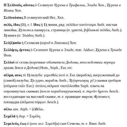
II
Σελῑνοῦς, οῦντος
ὁ Селинунт
1)
река в Трифалии, Элида
Xen.;
2)
река в
Ионии
Xen.
Σελῑνούσιος 3
селинунтский Her., Xen.
σελίς, ίδος
(ῐδ),
v. l.
ῖδος
ἡ
1)
линия, ряд: σελίδων κανόνισμα Anth. писчая
линейка;
2)
полоса папируса, страница (σ. γραπτά, βιβλιακαὶ σελίδες Anth.);
3)
книга (σ. Ἰλιάδος Anth.).
Σελ(λ)ασία
ἡ Селласия (
город в Лаконии
) Xen.
Σελλήεις, ήεντος
ὁ Селлэент
1)
река в Элиде, тж.
Λάδων;
2)
река в Троаде
Hom.
Σελλοί
οἱ селлы (
коренные обитатели Додоны, впоследствии жрецы
храма Зевса в Додоне
) Hom., Soph., Eur.
etc.
σέλμα, ατος
τό
1)
палуба: γεμισθεὶς ποτὶ σ. Eur. (корабль), нагруженный до
(самой) палубы;
2)
судно, корабль Anth.;
3)
(
преимущ.
pl.
) скамья гребцов
(σέλματα νεῶν Eur.): ὑπτίοις σέλμασι ναυτίλλεσθαι Soph. плыть на
опрокинутых скамьях (
после кораблекрушения
); σ. σεμνὸν ἥμενοι Aesch.
восседающие на высокой скамье,
т. е.
правящие миром;
4)
помост,
площадка (σέλματα πύργων Aesch.).
σέλω
лак.
Arph. = (ἐ)θέλω.
Σεμέλᾱ
ἡ
дор.
= Σεμέλη.
Σεμελεύς, έως
ὁ (
ион.
acc.
Σεμελῆα) сын Семелы,
т. е.
Вакх Anth.