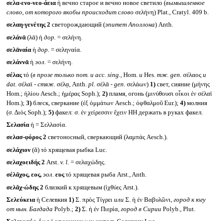
σελα-ενο-νεο-άεια
ἡ вечно старое и вечно новое светило (
вымышленное
слово, от которого якобы происходит слово
σελήνη) Plat., Cratyl. 409 b.
σελαη-γενέτης 2
светорождающий (
эпитет Аполлона
) Anth.
σελάνᾱ
(λᾱ) ἡ
дор.
= σελήνη.
σελᾱναία
ἡ
дор.
= σεληναία.
σελάννᾱ
ἡ
эол.
= σελήνη.
σέλας
τό (
в прозе только
nom.
и
acc. sing.,
Hom.
и
Hes.
тж.
gen.
σέλαος
и
dat.
σέλαϊ -
стяж.
σέλᾳ, Anth.
pl.
σέλᾱ -
gen.
σελάων)
1)
свет, сияние (μήνης
Hom.; ἡλίου Aesch.; ἡμέρας Soph.);
2)
пламя, огонь (μινύθουσι οἶκοι ἐν σέλαϊ
Hom.);
3)
блеск, сверкание (ἐξ ὀμμάτων Aesch.; ὀφθαλμοῦ Eur.);
4)
молния
(σ. Διός Soph.);
5)
факел: σ. ἐν χείρεσσιν ἔχειν HH держать в руках факел.
Σελασία
ἡ = Σελλασία.
σελασ-φόρος 2
светоносный, сверкающий (λαμπάς Aesch.).
σελάχιον
(ᾰ) τό хрящевая рыбка Luc.
σελαχοειδής 2
Arst.
v. l.
= σελαχώδης.
σέλᾰχος, εος,
эол.
ευς
τό хрящевая рыба Arst., Anth.
σελᾰχ-ώδης 2
близкий к хрящевым (ἰχθύες Arst.).
Σελεύκεια
ἡ Селевкия
1)
Σ. πρὸς Τίγρει
или
Σ. ἡ ἐν Βαβυλῶνι,
город к югу
от нын. Багдада
Polyb.;
2)
Σ. ἡ ἐν Πιερία,
город в Сирии
Polyb., Plut.