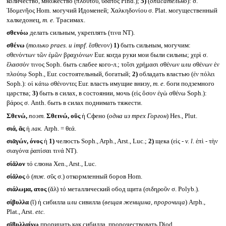
количество, множество (πλούτου, ὕδατος Pind.);
5)
(
описательно
): σ.
Ἰδομενῆος Hom. могучий Идоменей; Χαλκηδονίου σ. Plat. могущественный
халкедонец,
т. е.
Трасимах.
σθενόω
делать сильным, укреплять (τινα NT).
σθένω
(
только
praes.
и
impf.
ἔσθενον)
1)
быть сильным, могучим:
σθενόντων τῶν ἐμῶν βραχιόνων Eur. когда руки мои были сильны; χερὶ σ.
ἔλασσόν τινος Soph. быть слабее кого-л.; τοῖσι χρήμασι σθένων
или
σθένων ἐν
πλούτῳ Soph., Eur. состоятельный, богатый;
2)
обладать властью (ἐν πόλει
Soph.): οἱ κάτω σθένοντες Eur. власть имущие внизу,
т. е.
боги подземного
царства;
3)
быть в силах, в состоянии, мочь (εἰς ὅσον ἐγὼ σθένω Soph.):
βάρος σ. Anth. быть в силах поднимать тяжести.
Σθενώ,
поэт.
Σθεινώ, οῦς
ἡ Сфено (
одна из трех Горгон
) Hes., Plut.
σιά, ᾰς
ἡ
лак.
Arph. = θεά.
σιᾱγών, όνος
ἡ
1)
челюсть Soph., Arph., Arst., Luc.;
2)
щека (εἰς -
v. l.
ἐπὶ - τὴν
σιαγόνα ῥαπίσαι τινά NT).
σίᾰλον
τό слюна Xen., Arst., Luc.
σίᾰλος
ὁ (
тж.
σῦς σ.) откормленный боров Hom.
σιάλωμα, ατος
(ᾰλ) τό металлический обод щита (σιδηροῦν σ. Polyb.).
σίβυλλα
(ῐ) ἡ сибилла
или
сивилла (
вещая женщина, пророчица
) Arph.,
Plat., Arst.
etc.
σῐβυλλαίνω
прорицать как сибилла, пророчествовать Diod.