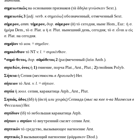
значения.
σημειωτικῶς
на основании признаков (τὰ ἄδηλα γινώσκειν Sext.).
σημειωτός 3
[
adj. verb.
к
σημειόω] обозначенный, отмеченный Sext.
σήμερον,
атт.
τήμερον,
дор.
σάμερον
(ᾱ) τό сегодня, ныне Hom., Eur.: ἡ σ.
ἡμέρα Dem., τὸ σ. Plat.
и
ἡ σ. Plut. нынешний день, сегодня; τὸ σ. εἶναι
и
εἰς
σ. Plat. на сегодня.
σημήϊον
τό
ион.
= σημεῖον.
σημικίνθιον
τό NT
v. l.
= σιμικίνθιον.
*σημό-θετος,
дор.
σᾱμόθετος 2
(раз)меченный (λεία Anth.).
σηπεδών, όνος
ἡ
1)
гниение, порча Plat., Arst., Plut.;
2)
гнойник Polyb.
Σήπεια
ἡ Сепия (
местность в Арголиде
) Her.
σήπειον
τό Arst.
v. l.
= σήπιον.
σηπία
ἡ
зоол.
сепия, каракатица Arph., Arst., Plut.
Σηπιάς, άδος
(ᾰδ) ἡ (ἀκτή
или
χοιράς) Сепиада (
мыс на юге п-ва Магнесия в
Фессалии
) Her.
σηπίδιον
(ῑδ) τό небольшая каракатица Arph.
σήπιον
и
σηπίον
τό внутренний скелет сепии Arst.
σηπτικόν
τό средство, вызывающее нагноение Arst.
σηπτικός 3
вызывающий нагноение (φάρμακον Diod.).