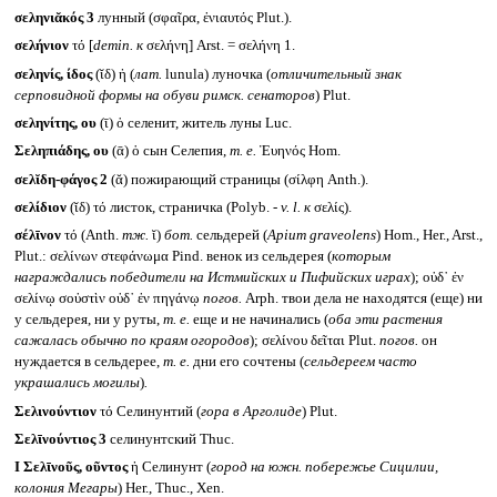
σεληνιᾰκός 3
лунный (σφαῖρα, ἐνιαυτός Plut.).
σελήνιον
τό [
demin.
к
σελήνη] Arst. = σελήνη 1.
σεληνίς, ίδος
(ῐδ) ἡ (
лат.
lunula) луночка (
отличительный знак
серповидной формы на обуви римск. сенаторов
) Plut.
σεληνίτης, ου
(ῑ) ὁ селенит, житель луны Luc.
Σεληπιάδης, ου
(ᾱ) ὁ сын Селепия,
т. е.
Ἐυηνός Hom.
σελῐδη-φάγος 2
(ᾰ) пожирающий страницы (σίλφη Anth.).
σελίδιον
(ῐδ) τό листок, страничка (Polyb. -
v. l.
к
σελίς).
σέλῑνον
τό (Anth.
тж.
ῐ)
бот.
сельдерей (
Apium graveolens
) Hom., Her., Arst.,
Plut.: σελίνων στεφάνωμα Pind. венок из сельдерея (
которым
награждались победители на Истмийских и Пифийских играх
); οὐδ᾽ ἐν
σελίνῳ σοὐστὶν οὐδ᾽ ἐν πηγάνῳ
погов.
Arph. твои дела не находятся (еще) ни
у сельдерея, ни у руты,
т. е.
еще и не начинались (
оба эти растения
сажалась обычно по краям огородов
); σελίνου δεῖται Plut.
погов.
он
нуждается в сельдерее,
т. е.
дни его сочтены (
сельдереем часто
украшались могилы
)
.
Σελινούντιον
τό Селинунтий (
гора в Арголиде
) Plut.
Σελῑνούντιος 3
селинунтский Thuc.
I
Σελῑνοῦς, οῦντος
ἡ Селинунт (
город на южн. побережье Сицилии,
колония Мегары
) Her., Thuc., Xen.