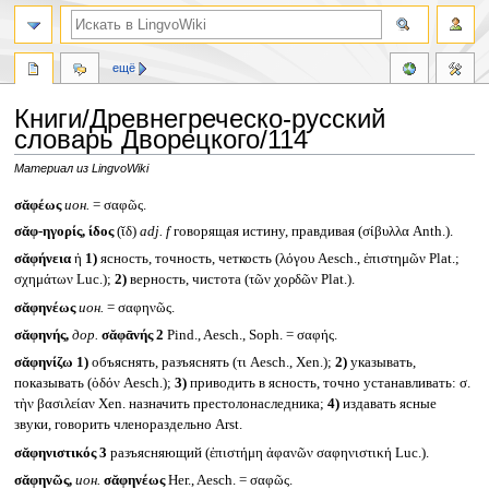
ещё
Книги/Древнегреческо-русский
словарь Дворецкого/114
Материал из LingvoWiki
Перейти
Перейти
σᾰφέως
ион.
= σαφῶς.
к
к
σᾰφ-ηγορίς, ίδος
(ῐδ)
adj. f
говорящая истину, правдивая (σίβυλλα Anth.).
навигации
поиску
σᾰφήνεια
ἠ
1)
ясность, точность, четкость (λόγου Aesch., ἐπιστημῶν Plat.;
σχημάτων Luc.);
2)
верность, чистота (τῶν χορδῶν Plat.).
σᾰφηνέως
ион.
= σαφηνῶς.
σᾰφηνής,
дор.
σᾰφᾱνής 2
Pind., Aesch., Soph. = σαφής.
σᾰφηνίζω
1)
объяснять, разъяснять (τι Aesch., Xen.);
2)
указывать,
показывать (ὁδόν Aesch.);
3)
приводить в ясность, точно устанавливать: σ.
τὴν βασιλείαν Xen. назначить престолонаследника;
4)
издавать ясные
звуки, говорить членораздельно Arst.
σᾰφηνιστικός 3
разъясняющий (ἐπιστήμη ἀφανῶν σαφηνιστική Luc.).
σᾰφηνῶς,
ион.
σᾰφηνέως
Her., Aesch. = σαφῶς.