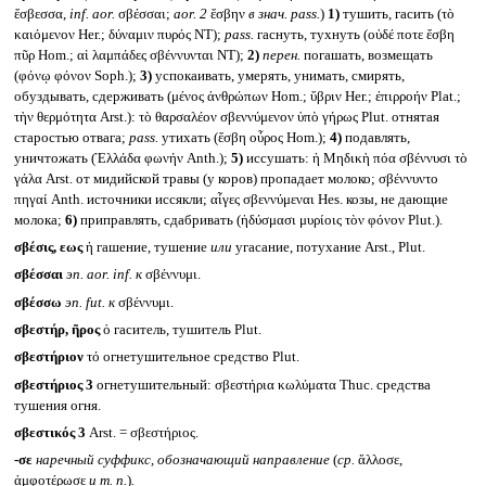
ἔσβεσσα,
inf. aor.
σβέσσαι;
aor. 2
ἔσβην
в знач.
pass.
)
1)
тушить, гасить (τὸ
καιόμενον Her.; δύναμιν πυρός NT);
pass.
гаснуть, тухнуть (οὐδέ ποτε ἔσβη
πῦρ Hom.; αἱ λαμπάδες σβέννυνται NT);
2)
перен.
погашать, возмещать
(φόνῳ φόνον Soph.);
3)
успокаивать, умерять, унимать, смирять,
обуздывать, сдерживать (μένος ἀνθρώπων Hom.; ὕβριν Her.; ἐπιρροήν Plat.;
τὴν θερμότητα Arst.): τὸ θαρσαλέον σβεννύμενον ὑπὸ γήρως Plut. отнятая
старостью отвага;
pass.
утихать (ἔσβη οὖρος Hom.);
4)
подавлять,
уничтожать (Ἑλλάδα φωνήν Anth.);
5)
иссушать: ἡ Μηδικὴ πόα σβέννυσι τὸ
γάλα Arst. от мидийской травы (у коров) пропадает молоко; σβέννυντο
πηγαί Anth. источники иссякли; αἶγες σβεννύμεναι Hes. козы, не дающие
молока;
6)
приправлять, сдабривать (ἡδύσμασι μυρίοις τὸν φόνον Plut.).
σβέσις, εως
ἡ гашение, тушение
или
угасание, потухание Arst., Plut.
σβέσσαι
эп.
aor. inf.
к
σβέννυμι.
σβέσσω
эп.
fut.
к
σβέννυμι.
σβεστήρ, ῆρος
ὁ гаситель, тушитель Plut.
σβεστήριον
τό огнетушительное средство Plut.
σβεστήριος 3
огнетушительный: σβεστήρια κωλύματα Thuc. средства
тушения огня.
σβεστικός 3
Arst. = σβεστήριος.
-σε
наречный суффикс, обозначающий направление
(
ср.
ἄλλοσε,
ἀμφοτέρωσε
и т. п.
)
.