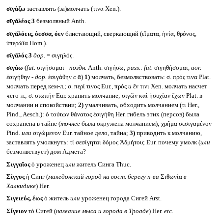
σῑγάζω
заставлять (за)молчать (τινα Xen.).
σῑγᾰλέος 3
безмолвный Anth.
σῑγᾰλόεις, όεσσα, όεν
блистающий, сверкающий (εἵματα, ἡνία, θρόνος,
ὑπερώϊα Hom.).
σῑγᾱλός 3
дор.
= σιγηλός.
σῑγάω
(
fut.
σιγήσομαι -
поздн.
Anth. σιγήσω;
pass.
:
fut.
σιγηθήσομαι,
aor.
ἐσιγήθην -
дор.
ἐσιγάθην
с
ᾱ)
1)
молчать, безмолвствовать: σ. πρός τινα Plat.
молчать перед кем-л.; σ. περί τινος Eur., πρός
и
ἔν τινι Xen. молчать насчет
чего-л.; σ. σιωπήν Eur. хранить молчание; σιγῶν καὶ ἡσυχίαν ἔχων Plat. в
молчании и спокойствии;
2)
умалчивать, обходить молчанием (τι Her.,
Pind., Aesch.): ὁ τούτων θάνατος ἐσιγήθη Her. гибель этих (персов) была
сохранена в тайне (
точнее
была окружена молчанием); χρῆμα σεσιγαμένον
Pind.
или
σιγώμενον Eur. тайное дело, тайна;
3)
приводить к молчанию,
заставлять умолкнуть: τί σεσίγηται δόμος Ἀδμήτου; Eur. почему умолк (
или
безмолвствует) дом Адмета?
Σιγγαῖος
ὁ уроженец
или
житель Синга Thuc.
Σίγγος
ἡ Синг (
македонский город на вост. берегу п-ва
Σιθωνία
в
Халкидике
) Her.
Σιγειεύς, έως
ὁ житель
или
уроженец города Сигей Arst.
Σίγειον
τό Сигей (
название мыса и города в Троаде
) Her.
etc.