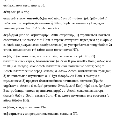
σέ
(
тж. энкл.
)
acc. sing.
к
σύ.
σέας
acc. pl.
к
σής.
σεαυτοῦ,
стяж.
σαυτοῦ, ῆς
[
из
σοῦ αὐτοῦ
от
σύ + αὐτός] (
pl.
ὑμῶν αὐτῶν)
тебя самого: κομίζοις ἂν σεαυτὸν ᾗ θέλεις Soph. ты можешь уйти, куда
хочешь; ῥῦσαι σεαυτόν! Soph. спасайся!
σεβάζομαι
(
aor.
эп.
σεβασσάμην - Anth. ἐσεβάσθην)
1)
страшиться, бояться,
совеститься, не сметь: σ. τι Hom. в страхе отступать перед чем-л.; κυάμους
σ. Anth. (
по ритуальным соображениям
) не употреблять в пищу бобов;
2)
чтить, поклоняться (τῇ κτίσει παρὰ τὸν κτίσαντα NT).
σέβᾰς
τό (
только
nom., acc.
и
voc. sing.
и nom.
и
acc. pl.
σέβη)
1)
благоговейный страх, благоговение (σ. δέ σε θυμὸν ἱκέσθω Hom.; αἰδώς τε σ.
τε HH): σ. τὸ πρὸς θεῶν Aesch. благоговейное почитание богов; Διὸς σ.
Aesch. благоговение перед Зевсом; σ. ἀστῶν Aesch. благоговение граждан;
2)
почтительное изумление: σ. μ᾽ ἔχει εἰσορόωντα Hom. я смотрю с
изумлением;
3)
предмет благоговейного почитания, святыня (Ἑρμῆς
κηρύκων σ. Aesch.; ὦ σ. ἐμοὶ μέγιστον, Ἀγαμέμνων! Eur.): τύμβος, σ. ἐμπόρων
Eur. гробница, чтимая путниками, μητρὸς σ. Aesch. священная матерь
(земля); θεῶν σ. Soph. святые боги;
4)
предмет изумления
или
восторга (σ.
πᾶσιν ἰδέσθαι HH).
σέβᾰσις, εως
ἡ почитание Plut.
σέβασμα, ατος
τό предмет поклонения, святыня NT.