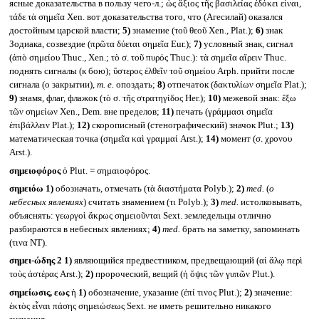
ясные доказательства в пользу чего-л.; ὡς ἄξιος τῆς βασιλείας ἐδόκει εἶναι,
τάδε τὰ σημεῖα Xen. вот доказательства того, что (Агесилай) оказался
достойным царской власти;
5)
знамение (τοῦ θεοῦ Xen., Plat.);
6)
знак
Зодиака, созвездие (πρῶτα δύεται σημεῖα Eur.);
7)
условный знак, сигнал
(ἀπὸ σημείου Thuc., Xen.; τὸ σ. τοῦ πυρός Thuc.): τὰ σημεῖα αἴρειν Thuc.
поднять сигналы (к бою); ὕστερος ἐλθεῖν τοῦ σημείου Arph. прийти после
сигнала (о закрытии),
т. е.
опоздать;
8)
отпечаток (δακτυλίων σημεῖα Plat.);
9)
знамя, флаг, флажок (τὸ σ. τῆς στρατηγίδος Her.);
10)
межевой знак: ἔξω
τῶν σημείων Xen., Dem. вне пределов;
11)
печать (γράμμασι σημεῖα
ἐπιβάλλειν Plat.);
12)
скорописный (стенографический) значок Plut.;
13)
математическая точка (σημεῖα καὶ γραμμαί Arst.);
14)
момент (σ. χρονου
Arst.).
σημειοφόρος
ὁ Plut. = σημαιοφόρος.
σημειόω
1)
обозначать, отмечать (τὰ διαστήματα Polyb.);
2)
med.
(
о
небесных явлениях
) считать знамением (τι Polyb.);
3)
med.
истолковывать,
объяснять: γεωργοὶ ἄκρως σημειοῦνται Sext. земледельцы отлично
разбираются в небесных явлениях;
4)
med.
брать на заметку, запоминать
(τινα NT).
σημει-ώδης 2
1)
являющийся предвестником, предвещающий (αἱ ἅλῳ περὶ
τοὺς ἀστέρας Arst.);
2)
пророческий, вещий (ἡ ὄψις τῶν γυπῶν Plut.).
σημείωσις, εως
ἡ
1)
обозначение, указание (ἐπί τινος Plut.);
2)
значение:
ἐκτὸς εἶναι πάσης σημειώσεως Sext. не иметь решительно никакого