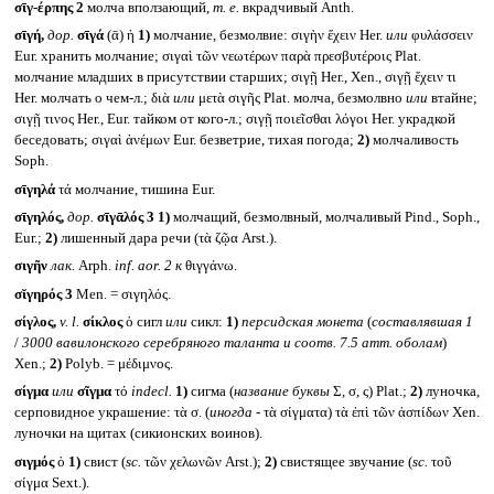
σῑγ-έρπης 2
молча вползающий,
т. е.
вкрадчивый Anth.
σῑγή,
дор.
σῑγά
(ᾱ) ἡ
1)
молчание, безмолвие: σιγὴν ἔχειν Her.
или
φυλάσσειν
Eur. хранить молчание; σιγαὶ τῶν νεωτέρων παρὰ πρεσβυτέροις Plat.
молчание младших в присутствии старших; σιγῇ Her., Xen., σιγῇ ἔχειν τι
Her. молчать о чем-л.; διὰ
или
μετὰ σιγῆς Plat. молча, безмолвно
или
втайне;
σιγῇ τινος Her., Eur. тайком от кого-л.; σιγῇ ποιεῖσθαι λόγοι Her. украдкой
беседовать; σιγαὶ ἀνέμων Eur. безветрие, тихая погода;
2)
молчаливость
Soph.
σῑγηλά
τά молчание, тишина Eur.
σῑγηλός,
дор.
σῑγᾱλός 3
1)
молчащий, безмолвный, молчаливый Pind., Soph.,
Eur.;
2)
лишенный дара речи (τὰ ζῷα Arst.).
σιγῆν
лак.
Arph.
inf. aor. 2
к
θιγγάνω.
σῐγηρός 3
Men. = σιγηλός.
σίγλος,
v. l.
σίκλος
ὁ сигл
или
сикл:
1)
персидская монета
(
составлявшая 1
/
3000 вавилонского серебряного таланта и соотв. 7.5 атт. оболам
)
Xen.;
2)
Polyb. = μέδιμνος.
σίγμα
или
σῖγμα
τό
indecl.
1)
сигма (
название буквы
Σ, σ, ς) Plat.;
2)
луночка,
серповидное украшение: τὰ σ. (
иногда -
τὰ σίγματα) τὰ ἐπὶ τῶν ἀσπίδων Xen.
луночки на щитах (сикионских воинов).
σιγμός
ὁ
1)
свист (
sc.
τῶν χελωνῶν Arst.);
2)
свистящее звучание (
sc.
τοῦ
σίγμα Sext.).