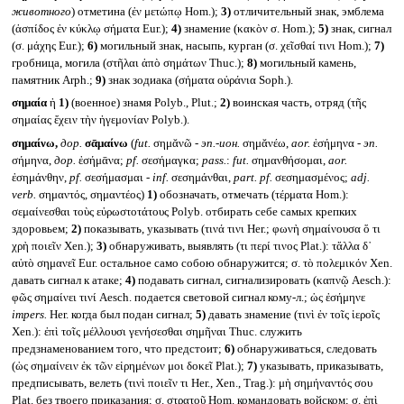
животного
) отметина (ἐν μετώπῳ Hom.);
3)
отличительный знак, эмблема
(ἀσπίδος ἐν κύκλῳ σήματα Eur.);
4)
знамение (κακὸν σ. Hom.);
5)
знак, сигнал
(σ. μάχης Eur.);
6)
могильный знак, насыпь, курган (σ. χεῖσθαί τινι Hom.);
7)
гробница, могила (στῆλαι ἀπὸ σημάτων Thuc.);
8)
могильный камень,
памятник Arph.;
9)
знак зодиака (σήματα οὐράνια Soph.).
σημαία
ἡ
1)
(военное) знамя Polyb., Plut.;
2)
воинская часть, отряд (τῆς
σημαίας ἔχειν τὴν ἡγεμονίαν Polyb.).
σημαίνω,
дор.
σᾱμαίνω
(
fut.
σημᾰνῶ -
эп.-ион.
σημᾰνέω,
aor.
ἐσήμηνα -
эп.
σήμηνα,
дор.
ἐσήμᾱνα;
pf.
σεσήμαγκα;
pass.
:
fut.
σημανθήσομαι,
aor.
ἐσημάνθην,
pf.
σεσήμασμαι -
inf.
σεσημάνθαι,
part. pf.
σεσημασμένος;
adj.
verb.
σημαντός, σημαντέος)
1)
обозначать, отмечать (τέρματα Hom.):
σεμαίνεσθαι τοὺς εὐρωστοτάτους Polyb. отбирать себе самых крепких
здоровьем;
2)
показывать, указывать (τινά τινι Her.; φωνὴ σημαίνουσα ὅ τι
χρὴ ποιεῖν Xen.);
3)
обнаруживать, выявлять (τι περί τινος Plat.): τἄλλα δ᾽
αὐτὸ σημανεῖ Eur. остальное само собою обнаружится; σ. τὸ πολεμικόν Xen.
давать сигнал к атаке;
4)
подавать сигнал, сигнализировать (καπνῷ Aesch.):
φῶς σημαίνει τινί Aesch. подается световой сигнал кому-л.; ὡς ἐσήμηνε
impers.
Her. когда был подан сигнал;
5)
давать знамение (τινὶ ἐν τοῖς ἱεροῖς
Xen.): ἐπὶ τοῖς μέλλουσι γενήσεσθαι σημῆναι Thuc. служить
предзнаменованием того, что предстоит;
6)
обнаруживаться, следовать
(ὡς σημαίνειν ἐκ τῶν εἰρημένων μοι δοκεῖ Plat.);
7)
указывать, приказывать,
предписывать, велеть (τινὶ ποιεῖν τι Her., Xen., Trag.): μὴ σημήναντός σου
Plat. без твоего приказания; σ. στρατοῦ Hom. командовать войском; σ. ἐπὶ