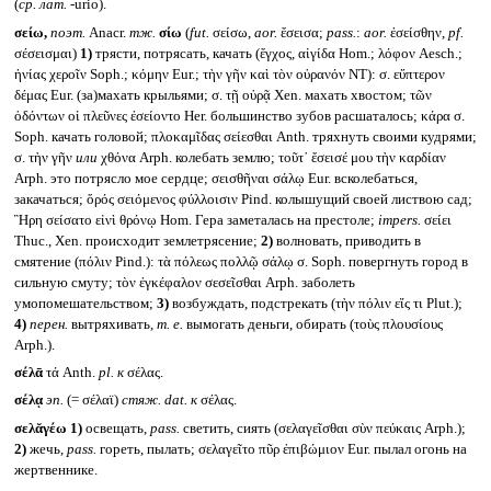
(
ср. лат.
-urio).
σείω,
поэт.
Anacr.
тж.
σίω
(
fut.
σείσω,
aor.
ἔσεισα;
pass.
:
aor.
ἐσείσθην,
pf.
σέσεισμαι)
1)
трясти, потрясать, качать (ἔγχος, αἰγίδα Hom.; λόφον Aesch.;
ἡνίας χεροῖν Soph.; κόμην Eur.; τὴν γῆν καὶ τὸν οὐρανόν NT): σ. εὔπτερον
δέμας Eur. (за)махать крыльями; σ. τῇ οὐρᾷ Xen. махать хвостом; τῶν
ὀδόντων οἱ πλεῦνες ἐσείοντο Her. большинство зубов расшаталось; κάρα σ.
Soph. качать головой; πλοκαμῖδας σείεσθαι Anth. тряхнуть своими кудрями;
σ. τὴν γῆν
или
χθόνα Arph. колебать землю; τοῦτ᾽ ἔσεισέ μου τὴν καρδίαν
Arph. это потрясло мое сердце; σεισθῆναι σάλῳ Eur. всколебаться,
закачаться; ὄρός σειόμενος φύλλοισιν Pind. колышущий своей листвою сад;
Ἣρη σείσατο εἰνὶ θρόνῳ Hom. Гера заметалась на престоле;
impers.
σείει
Thuc., Xen. происходит землетрясение;
2)
волновать, приводить в
смятение (πόλιν Pind.): τὰ πόλεως πολλῷ σάλῳ σ. Soph. повергнуть город в
сильную смуту; τὸν ἐγκέφαλον σεσεῖσθαι Arph. заболеть
умопомешательством;
3)
возбуждать, подстрекать (τὴν πόλιν εἴς τι Plut.);
4)
перен.
вытряхивать,
т. е.
вымогать деньги, обирать (τοὺς πλουσίους
Arph.).
σέλᾱ
τά Anth.
pl.
к
σέλας.
σέλᾳ
эп.
(= σέλαϊ)
стяж.
dat.
к
σέλας.
σελᾰγέω
1)
освещать,
pass.
светить, сиять (σελαγεῖσθαι σὺν πεύκαις Arph.);
2)
жечь,
pass.
гореть, пылать; σελαγεῖτο πῦρ ἐπιβώμιον Eur. пылал огонь на
жертвеннике.