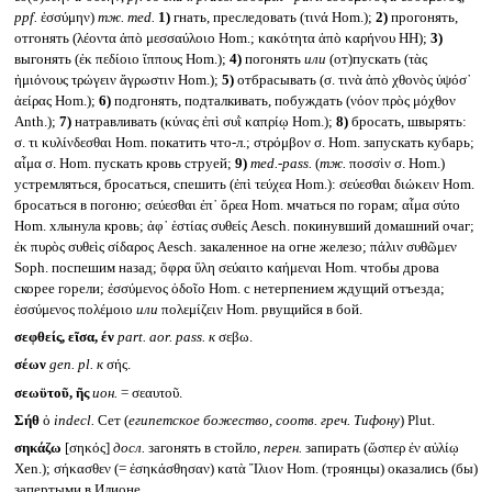
ppf.
ἐσσύμην)
тж.
med.
1)
гнать, преследовать (τινά Hom.);
2)
прогонять,
отгонять (λέοντα ἀπὸ μεσσαύλοιο Hom.; κακότητα ἀπὸ καρήνου HH);
3)
выгонять (ἐκ πεδίοιο ἵππους Hom.);
4)
погонять
или
(от)пускать (τὰς
ἡμιόνους τρώγειν ἄγρωστιν Hom.);
5)
отбрасывать (σ. τινὰ ἀπὸ χθονὸς ὑψόσ᾽
ἀείρας Hom.);
6)
подгонять, подталкивать, побуждать (νόον πρὸς μόχθον
Anth.);
7)
натравливать (κύνας ἐπὶ συῒ καπρίῳ Hom.);
8)
бросать, швырять:
σ. τι κυλίνδεσθαι Hom. покатить что-л.; στρόμβον σ. Hom. запускать кубарь;
αἷμα σ. Hom. пускать кровь струей;
9)
med.-pass.
(
тж.
ποσσὶν σ. Hom.)
устремляться, бросаться, спешить (ἐπὶ τεύχεα Hom.): σεύεσθαι διώκειν Hom.
бросаться в погоню; σεύεσθαι ἐπ᾽ ὄρεα Hom. мчаться по горам; αἷμα σύτο
Hom. хлынула кровь; ἀφ᾽ ἑστίας συθείς Aesch. покинувший домашний очаг;
ἐκ πυρὸς συθεὶς σίδαρος Aesch. закаленное на огне железо; πάλιν συθῶμεν
Soph. поспешим назад; ὄφρα ὕλη σεύαιτο καήμεναι Hom. чтобы дрова
скорее горели; ἐσσύμενος ὁδοῖο Hom. с нетерпением ждущий отъезда;
ἐσσύμενος πολέμοιο
или
πολεμίζειν Hom. рвущийся в бой.
σεφθείς, εῖσα, έν
part. aor. pass.
к
σεβω.
σέων
gen. pl.
к
σής.
σεωϋτοῦ, ῆς
ион.
= σεαυτοῦ.
Σήθ
ὁ
indecl.
Сет (
египетское божество, соотв. греч. Тифону
) Plut.
σηκάζω
[σηκός]
досл.
загонять в стойло,
перен.
запирать (ὥσπερ ἐν αὐλίῳ
Xen.); σήκασθεν (= ἐσηκάσθησαν) κατὰ Ἴλιον Hom. (троянцы) оказались (бы)
запертыми в Илионе.