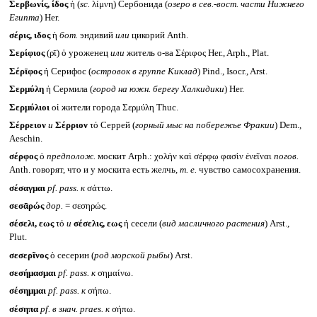
Σερβωνίς, ίδος
ἡ (
sc.
λίμνη) Сербонида (
озеро в сев.-вост. части Нижнего
Египта
) Her.
σέρις, ιδος
ἡ
бот.
эндивий
или
цикорий Anth.
Σερίφιος
(ρῑ) ὁ уроженец
или
житель о-ва Σέριφος Her., Arph., Plat.
Σέρῑφος
ἡ Серифос (
островок в группе Киклад
) Pind., Isocr., Arst.
Σερμύλη
ἡ Сермила (
город на южн. берегу Халкидики
) Her.
Σερμύλιοι
οἱ жители города Σερμύλη Thuc.
Σέρρειον
и
Σέρριον
τό Серрей (
горный мыс на побережье Фракии
) Dem.,
Aeschin.
σέρφος
ὁ
предполож.
москит Arph.: χολὴν καὶ σέρφῳ φασὶν ἐνεῖναι
погов.
Anth. говорят, что и у москита есть желчь,
т. е.
чувство самосохранения.
σέσαγμαι
pf. pass.
к
σάττω.
σεσᾱρώς
дор.
= σεσηρώς.
σέσελι, εως
τό
и
σέσελις, εως
ἡ сесели (
вид масличного растения
) Arst.,
Plut.
σεσερῖνος
ὁ сесерин (
род морской рыбы
) Arst.
σεσήμασμαι
pf. pass.
к
σημαίνω.
σέσημμαι
pf. pass.
к
σήπω.
σέσηπα
pf.
в знач.
praes.
к
σήπω.