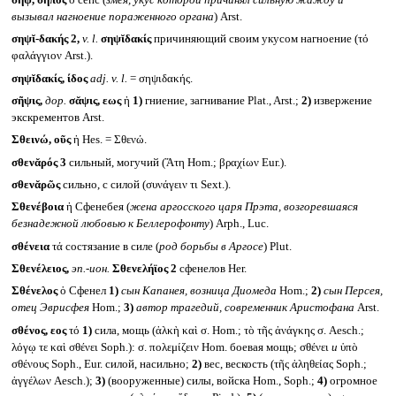
вызывал нагноение пораженного органа
) Arst.
σηψῐ-δακής 2,
v. l.
σηψῐδακίς
причиняющий своим укусом нагноение (τό
φαλάγγιον Arst.).
σηψῐδακίς, ίδος
adj. v. l.
= σηψιδακής.
σῆψις,
дор.
σᾰψις, εως
ἡ
1)
гниение, загнивание Plat., Arst.;
2)
извержение
экскрементов Arst.
Σθεινώ, οῦς
ἡ Hes. = Σθενώ.
σθενᾰρός 3
сильный, могучий (Ἄτη Hom.; βραχίων Eur.).
σθενᾰρῶς
сильно, с силой (συνάγειν τι Sext.).
Σθενέβοια
ἡ Сфенебея (
жена аргосского царя Прэта, возгоревшаяся
безнадежной любовью к Беллерофонту
) Arph., Luc.
σθένεια
τά состязание в силе (
род борьбы в Аргосе
) Plut.
Σθενέλειος,
эп.-ион.
Σθενελήϊος 2
сфенелов Her.
Σθένελος
ὁ Сфенел
1)
сын Капанея, возница Диомеда
Hom.;
2)
сын Персея,
отец Эврисфея
Hom.;
3)
автор трагедий, современник Аристофана
Arst.
σθένος, εος
τό
1)
сила, мощь (ἀλκὴ καὶ σ. Hom.; τὸ τῆς ἀνάγκης σ. Aesch.;
λόγῳ τε καὶ σθένει Soph.): σ. πολεμίζειν Hom. боевая мощь; σθένει
и
ὑπὸ
σθένους Soph., Eur. силой, насильно;
2)
вес, вескость (τῆς ἀληθείας Soph.;
ἀγγέλων Aesch.);
3)
(вооруженные) силы, войска Hom., Soph.;
4)
огромное