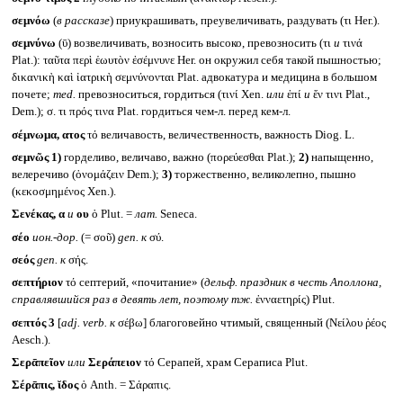
σεμνόω
(
в рассказе
) приукрашивать, преувеличивать, раздувать (τι Her.).
σεμνύνω
(ῡ) возвеличивать, возносить высоко, превозносить (τι
и
τινά
Plat.): ταῦτα περὶ ἑωυτὸν ἐσέμνυνε Her. он окружил себя такой пышностью;
δικανικὴ καὶ ἰατρικὴ σεμνύνονται Plat. адвокатура и медицина в большом
почете;
med.
превозноситься, гордиться (τινί Xen.
или
ἐπί
и
ἔν τινι Plat.,
Dem.); σ. τι πρός τινα Plat. гордиться чем-л. перед кем-л.
σέμνωμα, ατος
τό величавость, величественность, важность Diog. L.
σεμνῶς
1)
горделиво, величаво, важно (πορεύεσθαι Plat.);
2)
напыщенно,
велеречиво (ὀνομάζειν Dem.);
3)
торжественно, великолепно, пышно
(κεκοσμημένος Xen.).
Σενέκας, α
и
ου
ὁ Plut. =
лат.
Seneca.
σέο
ион.-дор.
(= σοῦ)
gen.
к
σύ.
σεός
gen.
к
σής.
σεπτήριον
τό септерий, «почитание» (
дельф. праздник в честь Аполлона,
справлявшийся раз в девять лет, поэтому тж.
ἐνναετηρίς) Plut.
σεπτός 3
[
adj. verb.
к
σέβω] благоговейно чтимый, священный (Νείλου ῥέος
Aesch.).
Σερᾱπεῖον
или
Σεράπειον
τό Серапей, храм Сераписа Plut.
Σέρᾱπις, ῐδος
ὁ Anth. = Σάραπις.