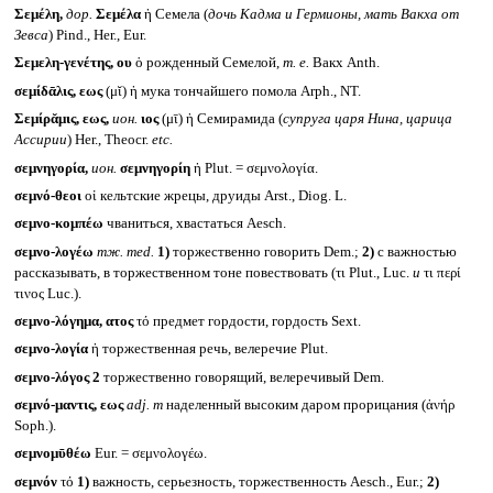
Σεμέλη,
дор.
Σεμέλα
ἡ Семела (
дочь Кадма и Гермионы, мать Вакха от
Зевса
) Pind., Her., Eur.
Σεμελη-γενέτης, ου
ὁ рожденный Семелой,
т. е.
Вакх Anth.
σεμίδᾱλις, εως
(μῐ) ἡ мука тончайшего помола Arph., NT.
Σεμίρᾰμις, εως,
ион.
ιος
(μῑ) ἡ Семирамида (
супруга царя Нина, царица
Ассирии
) Her., Theocr.
etc.
σεμνηγορία,
ион.
σεμνηγορίη
ἡ Plut. = σεμνολογία.
σεμνό-θεοι
οἱ кельтские жрецы, друиды Arst., Diog. L.
σεμνο-κομπέω
чваниться, хвастаться Aesch.
σεμνο-λογέω
тж.
med.
1)
торжественно говорить Dem.;
2)
с важностью
рассказывать, в торжественном тоне повествовать (τι Plut., Luc.
и
τι περί
τινος Luc.).
σεμνο-λόγημα, ατος
τό предмет гордости, гордость Sext.
σεμνο-λογία
ἡ торжественная речь, велеречие Plut.
σεμνο-λόγος 2
торжественно говорящий, велеречивый Dem.
σεμνό-μαντις, εως
adj. m
наделенный высоким даром прорицания (ἀνήρ
Soph.).
σεμνομῡθέω
Eur. = σεμνολογέω.
σεμνόν
τό
1)
важность, серьезность, торжественность Aesch., Eur.;
2)