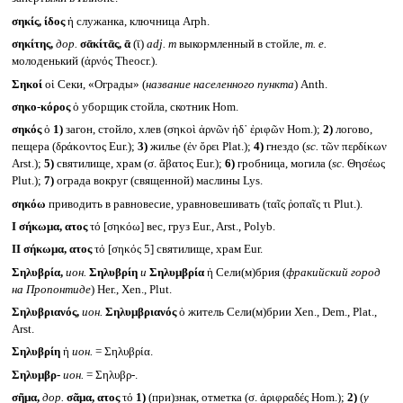
σηκίς, ίδος
ἡ служанка, ключница Arph.
σηκίτης,
дор.
σᾱκίτᾱς, ᾱ
(ῑ)
adj. m
выкормленный в стойле,
т. е.
молоденький (ἀρνός Theocr.).
Σηκοί
οἱ Секи, «Ограды» (
название населенного пункта
) Anth.
σηκο-κόρος
ὁ уборщик стойла, скотник Hom.
σηκός
ὁ
1)
загон, стойло, хлев (σηκοὶ ἀρνῶν ἠδ᾽ ἐριφῶν Hom.);
2)
логово,
пещера (δράκοντος Eur.);
3)
жилье (ἐν ὄρει Plat.);
4)
гнездо (
sc.
τῶν περδίκων
Arst.);
5)
святилище, храм (σ. ἄβατος Eur.);
6)
гробница, могила (
sc.
Θησέως
Plut.);
7)
ограда вокруг (священной) маслины Lys.
σηκόω
приводить в равновесие, уравновешивать (ταῖς ῥοπαῖς τι Plut.).
I
σήκωμα, ατος
τό [σηκόω] вес, груз Eur., Arst., Polyb.
II
σήκωμα, ατος
τό [σηκός 5] святилище, храм Eur.
Σηλυβρία,
ион.
Σηλυβρίη
и
Σηλυμβρία
ἡ Сели(м)брия (
фракийский город
на Пропонтиде
) Her., Xen., Plut.
Σηλυβριανός,
ион.
Σηλυμβριανός
ὁ житель Сели(м)брии Xen., Dem., Plat.,
Arst.
Σηλυβρίη
ἡ
ион.
= Σηλυβρία.
Σηλυμβρ-
ион.
= Σηλυβρ-.
σῆμα,
дор.
σᾶμα, ατος
τό
1)
(при)знак, отметка (σ. ἀριφραδές Hom.);
2)
(
у