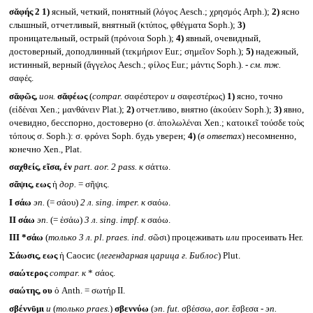
σᾰφής 2
1)
ясный, четкий, понятный (λόγος Aesch.; χρησμός Arph.);
2)
ясно
слышный, отчетливый, внятный (κτύπος, φθέγματα Soph.);
3)
проницательный, острый (πρόνοια Soph.);
4)
явный, очевидный,
достоверный, доподлинный (τεκμήριον Eur.; σημεῖον Soph.);
5)
надежный,
истинный, верный (ἄγγελος Aesch.; φίλος Eur.; μάντις Soph.). -
см. тж.
σαφές.
σᾰφῶς,
ион.
σᾰφέως
(
compar.
σαφέστερον
и
σαφεστέρως)
1)
ясно, точно
(εἰδέναι Xen.; μανθάνειν Plat.);
2)
отчетливо, внятно (ἀκούειν Soph.);
3)
явно,
очевидно, бесспорно, достоверно (σ. ἀπολωλέναι Xen.; κατοικεῖ τούσδε τοὺς
τόπους σ. Soph.): σ. φρόνει Soph. будь уверен;
4)
(
в ответах
) несомненно,
конечно Xen., Plat.
σαχθείς, εῖσα, έν
part. aor. 2 pass.
к
σάττω.
σᾶψις, εως
ἡ
дор.
= σῆψις.
I
σάω
эп.
(= σάου)
2 л.
sing. imper.
к
σαόω.
II
σάω
эп.
(= ἐσάω)
3 л.
sing. impf.
к
σαόω.
III *σάω
(
только 3 л.
pl. praes. ind.
σῶσι) процеживать
или
просеивать Her.
Σάωσις, εως
ἡ Саосис (
легендарная царица г. Библос
) Plut.
σαώτερος
compar.
к
* σάος.
σαώτης, ου
ὁ Anth. = σωτήρ II.
σβέννῡμι
и
(
только
praes.
)
σβεννύω
(
эп.
fut.
σβέσσω,
aor.
ἔσβεσα -
эп.