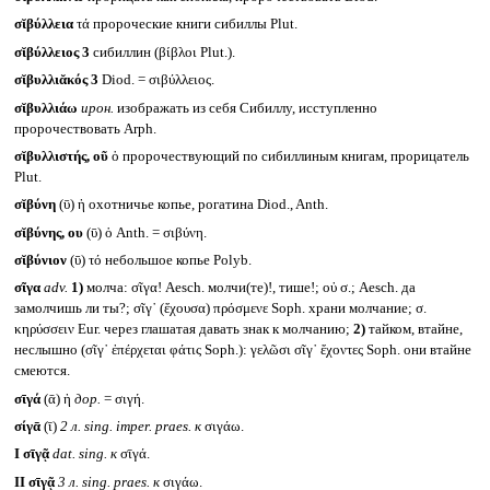
σῐβύλλεια
τά пророческие книги сибиллы Plut.
σῐβύλλειος 3
сибиллин (βίβλοι Plut.).
σῐβυλλιᾰκός 3
Diod. = σιβύλλειος.
σῐβυλλιάω
ирон.
изображать из себя Сибиллу, исступленно
пророчествовать Arph.
σῐβυλλιστής, οῦ
ὁ пророчествующий по сибиллиным книгам, прорицатель
Plut.
σῐβύνη
(ῡ) ἡ охотничье копье, рогатина Diod., Anth.
σῐβύνης, ου
(ῡ) ὁ Anth. = σιβύνη.
σῐβύνιον
(ῡ) τό небольшое копье Polyb.
σῖγα
adv.
1)
молча: σῖγα! Aesch. молчи(те)!, тише!; οὐ σ.; Aesch. да
замолчишь ли ты?; σῖγ᾽ (ἔχουσα) πρόσμενε Soph. храни молчание; σ.
κηρύσσειν Eur. через глашатая давать знак к молчанию;
2)
тайком, втайне,
неслышно (σῖγ᾽ ἐπέρχεται φάτις Soph.): γελῶσι σῖγ᾽ ἔχοντες Soph. они втайне
смеются.
σῑγά
(ᾱ) ἡ
дор.
= σιγή.
σίγᾱ
(ῑ)
2 л.
sing. imper. praes.
к
σιγάω.
I
σῑγᾷ
dat. sing.
к
σῑγά.
II
σῑγᾷ
3 л.
sing. praes.
к
σιγάω.