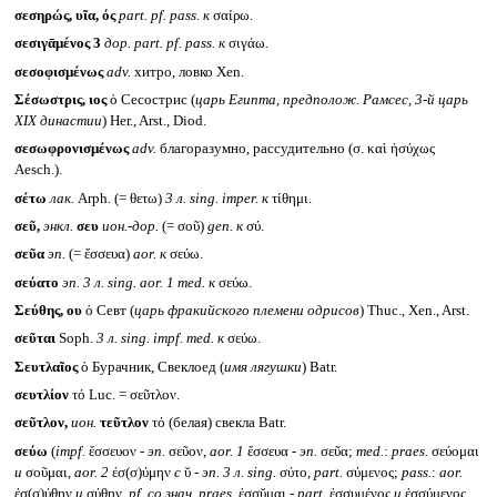
σεσηρώς, υῖα, ός
part. pf. pass.
к
σαίρω.
σεσιγᾱμένος 3
дор.
part. pf. pass.
к
σιγάω.
σεσοφισμένως
adv.
хитро, ловко Xen.
Σέσωστρις, ιος
ὁ Сесострис (
царь Египта, предполож. Рамсес, 3-й царь
XIX
династии
) Her., Arst., Diod.
σεσωφρονισμένως
adv.
благоразумно, рассудительно (σ. καὶ ἡσύχως
Aesch.).
σέτω
лак.
Arph. (= θετω)
3 л.
sing. imper.
к
τίθημι.
σεῦ,
энкл.
σευ
ион.-дор.
(= σοῦ)
gen.
к
σύ.
σεῦα
эп.
(= ἔσσευα)
aor.
к
σεύω.
σεύατο
эп. 3 л.
sing. aor. 1 med.
к
σεύω.
Σεύθης, ου
ὁ Севт (
царь фракийского племени одрисов
) Thuc., Xen., Arst.
σεῦται
Soph.
3 л.
sing. impf. med.
к
σεύω.
Σευτλαῖος
ὁ Бурачник, Свеклоед (
имя лягушки
) Batr.
σευτλίον
τό Luc. = σεῦτλον.
σεῦτλον,
ион.
τεῦτλον
τό (белая) свекла Batr.
σεύω
(
impf.
ἔσσευον -
эп.
σεῦον,
aor. 1
ἔσσευα -
эп.
σεῦα;
med.
:
praes.
σεύομαι
и
σοῦμαι,
aor. 2
ἐσ(σ)ύμην
с
ῠ -
эп. 3 л.
sing.
σύτο,
part.
σύμενος;
pass.
:
aor.
ἐσ(σ)ύθην
и
σύθην,
pf.
со знач. praes.
ἐσσῠμαι -
part.
ἐσσυμένος
и
ἐσσύμενος,