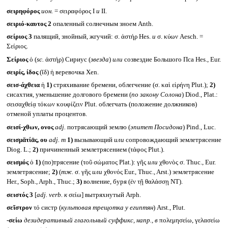
σειρηφόρος
ион.
= σειραφόρος I
и
II.
σειριό-καυτος 2
опаленный солнечным зноем Anth.
σείριος 3
палящий, знойный, жгучий: σ. ἀστήρ Hes.
и
σ. κύων Aesch. =
Σείριος.
Σείριος
ὁ (
sc.
ἀστήρ) Сириус (
звезда
)
или
созвездие Большого Пса Hes., Eur.
σειρίς, ίδος
(ῐδ) ἡ веревочка Xen.
σεισ-άχθεια
ἡ
1)
стряхивание бремени, облегчение (σ. καὶ εἰρήνη Plut.);
2)
сисахтия, уменьшение долгового бремени (
по закону Солона
) Diod., Plat.:
σεισαχθείᾳ τόκων κουφίζειν Plut. облегчать (положение должников)
отменой уплаты процентов.
σεισί-χθων, ονος
adj.
потрясающий землю (
эпитет Посидона
) Pind., Luc.
σεισμᾰτίᾱς, ου
adj. m
1)
вызывающий
или
сопровождающий землетрясение
Diog. L.;
2)
причиненный землетрясением (τάφος Plut.).
σεισμός
ὁ
1)
(по)трясение (τοῦ σώματος Plat.): γῆς
или
χθονὸς σ. Thuc., Eur.
землетрясение;
2)
(
тж.
σ. γῆς
или
χθονός Eur., Thuc., Arst.) землетрясение
Her., Soph., Arph., Thuc.;
3)
волнение, буря (ἐν τῇ θαλάσσῃ NT).
σειστός 3
[
adj. verb.
к
σείω] вытряхнутый Arph.
σεῖστρον
τό систр (
культовая трещотка у египтян
) Arst., Plut.
-σείω
дезидеративный глагольный суффикс, напр., в
πολεμησείω, γελασείω