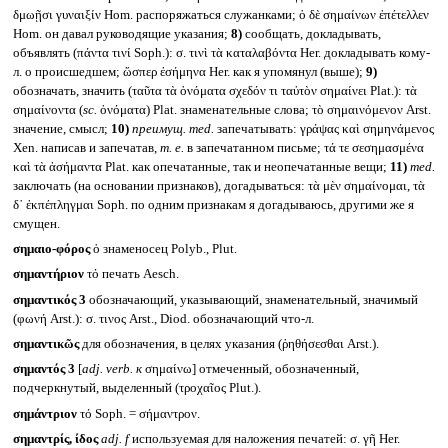
δμωῇσι γυναιξίν Hom. распоряжаться служанками; ὁ δὲ σημαίνων ἐπέτελλεν
Hom. он давал руководящие указания;
8)
сообщать, докладывать,
объявлять (πάντα τινί Soph.): σ. τινὶ τὰ καταλαβόντα Her. докладывать кому-
л. о происшедшем; ὥσπερ ἐσήμηνα Her. как я упомянул (выше);
9)
обозначать, значить (ταῦτα τὰ ὀνόματα σχεδόν τι ταὐτὸν σημαίνει Plat.): τὰ
σημαίνοντα (
sc.
ὀνόματα) Plat. знаменательные слова; τὸ σημαινόμενον Arst.
значение, смысл;
10)
преимущ.
med.
запечатывать: γράψας καὶ σημηνάμενος
Xen. написав и запечатав,
т. е.
в запечатанном письме; τά τε σεσημασμένα
καὶ τὰ ἀσήμαντα Plat. как опечатанные, так и неопечатанные вещи;
11)
med.
заключать (на основании признаков), догадываться: τὰ μὲν σημαίνομαι, τὰ
δ᾽ ἐκπέπληγμαι Soph. по одним признакам я догадываюсь, другими же я
смущен.
σημαιο-φόρος
ὁ знаменосец Polyb., Plut.
σημαντήριον
τό печать Aesch.
σημαντικός 3
обозначающий, указывающий, знаменательный, значимый
(φωνή Arst.): σ. τινος Arst., Diod. обозначающий что-л.
σημαντικῶς
для обозначения, в целях указания (ῥηθήσεσθαι Arst.).
σημαντός 3
[
adj. verb.
к
σημαίνω] отмеченный, обозначенный,
подчеркнутый, выделенный (τροχαῖος Plut.).
σημάντριον
τό Soph. = σήμαντρον.
σημαντρίς, ίδος
adj. f
используемая для наложения печатей: σ. γῆ Her.