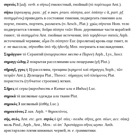
σηπτός 3
[
adj. verb.
к
σήπω] гнилостный, гнойный (τὸ περίττωμα Arst.).
σήπω
(
преимущ.
pass.
:
pf.
в знач.
praes.
σέσηπα,
aor.
ἐσάπην
с
ᾰ,
part. pf.
σεσημμένος) приводить в состояние гниения, подвергать гниению
или
порче, гноить, портить, разлагать (τι Aesch., Plat.): χρὼς σήπεται Hom. тело
подвергается тлению; δοῦρα σέσηπε νεῶν Hom. деревянные части кораблей
гниют; τὰ σεσημμένα Arst. гнойные истечения; ὑπὸ τερηδόνων σαπείς Arph.
источенный червями; αἷμα ἔτι σέσηπεν Eur. (пролитая) кровь еще гниет,
т.
е.
не высохла; σήπεσθαι ὑπὸ τῆς ἡδονῆς Men. погрязать в наслаждениях.
Σηράγγιον
τό Серангий (
пещеристое место в Пирее
) Arph., Lys., Isocr.
σηραγγ-ώδης 2
покрытая расселинами
или
пещерами (γῆ Plut.).
σῆραγξ, γγος
ἡ
1)
расселина, трещина (κρημνοὶ καὶ σήραγγες Soph.; τῶν
πετρῶν Arst.);
2)
пещера Plat., Theocr.: σήραγγες τοῦ πλεύμονος Plat.
пористость (губчатое строение) легких.
Σῆρες
οἱ серы (
народность в Китае или в Индии
) Luc.
σηρικά
τά шелковые одежды
или
ткани Plut.
σηρικός 3
шелковый (ἐσθής Luc.).
σηροκτόνος 2
лак.
Arph. = θηροκτόνος.
σής, σεός,
Arst.
etc. gen.
σητός
ὁ (
pl.
σέες -
поздн.
σῆτες,
gen.
σέων,
acc.
σέας)
моль Pind., Arph., Arst., Men.: οἱ ἀπ᾽ Ἀριστάρχου σῆτες
шутл.
Anth.
аристархово племя книжных червей,
т. е.
грамматики.