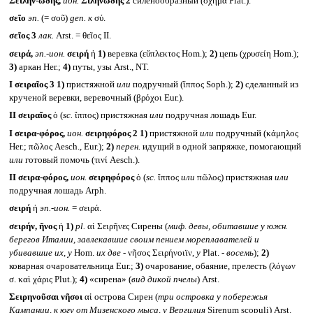
Σειλην-ώδης,
ион.
Σῑληνώδης 2
силенообразный (σχῆμα Plat.).
σεῖο
эп.
(= σοῦ)
gen.
к
σύ.
σεῖος 3
лак.
Arst. = θεῖος II.
σειρά,
эп.-ион.
σειρή
ἡ
1)
веревка (εὔπλεκτος Hom.);
2)
цепь (χρυσείη Hom.);
3)
аркан Her.;
4)
путы, узы Arst., NT.
I
σειραῖος 3
1)
пристяжной
или
подручный (ἵππος Soph.);
2)
сделанный из
крученой веревки, веревочный (βρόχοι Eur.).
II
σειραῖος
ὁ (
sc.
ἵππος) пристяжная
или
подручная лошадь Eur.
I
σειρα-φόρος,
ион.
σειρηφόρος 2
1)
пристяжной
или
подручный (κάμηλος
Her.; πῶλος Aesch., Eur.);
2)
перен.
идущий в одной запряжке, помогающий
или
готовый помочь (τινί Aesch.).
II
σειρα-φόρος,
ион.
σειρηφόρος
ὁ (
sc.
ἵππος
или
πῶλος) пристяжная
или
подручная лошадь Arph.
σειρή
ἡ
эп.-ион.
= σειρά.
σειρήν, ῆνος
ἡ
1)
pl.
αἱ Σειρῆνες Сирены (
миф. девы, обитавшие у южн.
берегов Италии, завлекавшие своим пением мореплавателей и
убивавшие их, у
Hom.
их две -
νῆσος Σειρήνοιϊν,
у
Plat. -
восемь
);
2)
коварная очаровательница Eur.;
3)
очарование, обаяние, прелесть (λόγων
σ. καὶ χάρις Plut.);
4)
«сирена» (
вид дикой пчелы
) Arst.
Σειρηνοῦσαι νῆσοι
αἱ острова Сирен (
три островка у побережья
Кампании, к югу от Мизенского мыса, у Вергилия
Sirenum scopuli) Arst.