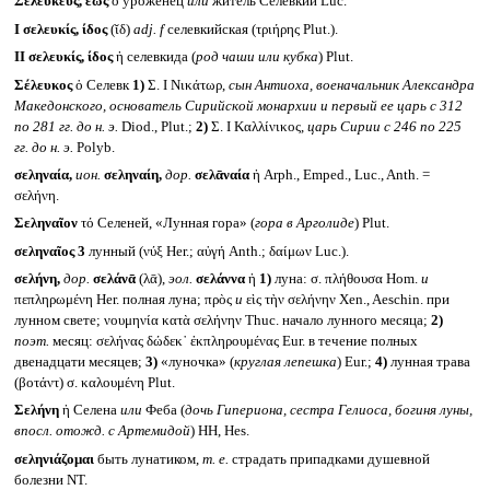
Σελευκεύς, έως
ὁ уроженец
или
житель Селевкии Luc.
I
σελευκίς, ίδος
(ῐδ)
adj. f
селевкийская (τριήρης Plut.).
II
σελευκίς, ίδος
ἡ селевкида (
род чаши или кубка
) Plut.
Σέλευκος
ὁ Селевк
1)
Σ. I Νικάτωρ,
сын Антиоха, военачальник Александра
Македонского, основатель Сирийской монархии и первый ее царь с 312
по 281 гг. до н. э.
Diod., Plut.;
2)
Σ. I Καλλίνικος,
царь Сирии с 246 по 225
гг. до н. э.
Polyb.
σεληναία,
ион.
σεληναίη,
дор.
σελᾱναία
ἡ Arph., Emped., Luc., Anth. =
σελήνη.
Σεληναῖον
τό Селеней, «Лунная гора» (
гора в Арголиде
) Plut.
σεληναῖος 3
лунный (νύξ Her.; αὐγή Anth.; δαίμων Luc.).
σελήνη,
дор.
σελάνᾱ
(λᾱ),
эол.
σελάννα
ἡ
1)
луна: σ. πλήθουσα Hom.
и
πεπληρωμένη Her. полная луна; πρὸς
и
εὶς τὴν σελήνην Xen., Aeschin. при
лунном свете; νουμηνία κατὰ σελήνην Thuc. начало лунного месяца;
2)
поэт.
месяц: σελήνας δώδεκ᾽ ἐκπληρουμένας Eur. в течение полных
двенадцати месяцев;
3)
«луночка» (
круглая лепешка
) Eur.;
4)
лунная трава
(βοτάντ) σ. καλουμένη Plut.
Σελήνη
ἡ Селена
или
Феба (
дочь Гипериона, сестра Гелиоса, богиня луны,
впосл. отожд. с Артемидой
) HH, Hes.
σεληνιάζομαι
быть лунатиком,
т. е.
страдать припадками душевной
болезни NT.