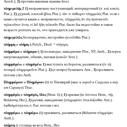
Aesch.);
2)
противозаконная нажива Isocr.
πλημ-μελής 2
1)
неправильно поступающий, непорядочный (π. καὶ κακός
Plat.);
2)
дурной, плохой (βίος Plut.): ἐάν τι πάθωμεν πλημμελές Plat. если с
нами случится какая-л. неприятность; πλημμελὲς ἂν εἴη ἀγανακτεῖν
τηλικοῦτον ὄντα, εἰ δεῖ ἤδη τελευτᾶν Plat. было бы недостойно в таком
возрасте роптать на то, что приходится уже умирать.
πλημ-μελῶς
беспорядочно, нестройно (κινεῖσθαι Plat.).
πλήμμη
и
πλήμη
ἡ Polyb., Diod. = πλήσμη.
πλήμμῡρα
и
πλήμυρα
ἡ
1)
половодье, наводнение Plut., NT, Anth.;
2)
перен.
нагромождение, обилие, наплыв (κακῶν Sext.).
πλημμῡρέω
и
πλημῡρέω
1)
выступать из берегов, разливаться (ἐν τῷ
ποταμῷ πλημμυροῦντι Plut.);
2)
(
о ветре
) бушевать Arst.;
3)
проливать
потоки слез Anth.
Πλημμύριον
и
Πλημύριον
(ῡ) τό Племирий (
мыс и город в Сицилии к югу
от Сиракуз
) Thuc.
πλημμῡρίς
и
πλημῡρίς, ίδος
(Hom. ῠ) ἡ
1)
прилив (ἐκ πόντοιο Hom.; τῆς
θαλάσσης Her.);
2)
разлив, наводнение (πλημυρίσιν ἐπικλύζεσθαι Arst.):
ὀφθαλμότεγκτος π. Eur. потоки слез.
πλημμύρω
и
πλημύρω
(ῡ) приливать, разливаться (θάλασσα πλημμύρει
Anth.).
πλήμνη
ἡ ступица колеса Hom., Hes.