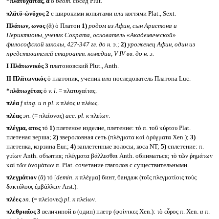
*πλᾰτῠχαίτᾱς, ᾱ
ὁ
беот.
сосед Plut.
πλᾰτῠ-ώνῠχος 2
с широкими копытами
или
когтями Plat., Sext.
Πλάτων, ωνος
(ᾰ) ὁ Платон
1)
родом из Афин, сын Аристона и
Периктионы, ученик Сократа, основатель
«
Академической
»
философской школы, 427-347 гг. до н. э.
;
2)
уроженец Афин, один из
представителей староатт. комедии,
V-IV
вв. до н. э.
I
Πλᾰτωνικός 3
платоновский Plut., Anth.
II
Πλᾰτωνικός
ὁ платоник, ученик
или
последователь Платона Luc.
*πλᾰτωχέτας
ὁ
v. l.
= πλατυχαίτας.
πλέα
f sing.
и n pl.
к
πλέος
и
πλέως.
πλέας
эп.
(= πλείονας)
acc. pl.
к
πλείων.
πλέγμα, ατος
τό
1)
плетеное изделие, плетение: τό π. τοῦ κύρτου Plat.
плетеная верша;
2)
звероловная сеть (πλέγματα καὶ ὀρύγματα Xen.);
3)
плетенка, корзина Eur.;
4)
заплетенные волосы, коса NT;
5)
сплетение: π.
γυίων Anth. объятия; πλέγματα βάλλεσθαι Anth. обниматься; τὸ τῶν ῥημάτων
καὶ τῶν ὀνομάτων π. Plat. сочетание глаголов с существительными.
πλεγμάτιον
(ᾰ) τό [
demin.
к
πλέγμα] бинт, бандаж (τοῖς πλεγματίοις τοὺς
δακτύλους ἐμβάλλειν Arst.).
πλέες
эп.
(= πλείονες)
pl.
к
πλείων.
πλεθριαῖος 3
величиной в (один) плетр (φοίνικες Xen.): τὸ εὖρος π. Xen.
и
π.