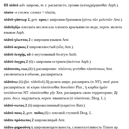
III
πλᾰτύ
adv.
широко,
т. е.
раскатисто, громко (καταχρέμψασθαι Arph.).
πλατυ-
в сложн. словах
= πλατύς.
πλᾰτῠ-γάστωρ 2,
gen.
ορος
с широким брюшком (γένος τῶν μελιττῶν Arst.).
πλᾰτῠγίζω
плескать веслом
или
хлопать крыльями по воде,
перен.
молоть
языком Arph.
πλᾰτύ-γλωττος 2
с широким языком Arst.
πλᾰτύ-κερκος 2
широкохвостый (οἶες Arst.).
πλᾰτῠ-λεσχής, οῦ
ὁ неутомимый болтун Anth.
πλᾰτύ-λογχος 2
(ῠ) с широким острием (ἀκόντια Arph.).
πλάτυνσις, εως
(ᾰ) ἡ расширение: πλείονος γενέσθαι πλατύνσεως Arst.
увеличиться в объеме, расшириться.
πλᾰτύνω
(ῡ) (
fut.
πλᾰτῠνῶ)
1)
делать шире, расширять (τι NT);
med.-pass.
расширяться: αἱ κόραι πλατύνεσθαι δοκοῦσιν Plut.; ἡ καρδία ἡμῶν
πεπλάτυνται NT: πλατύνεσθαι γῆν Xen. расширять свою территорию;
2)
pass.
досл.
надуваться,
перен.
чваниться (τί πλατύνεαι; Diog. L.).
πλᾰτύ-νωτος 2
(ῠ) широкоспинный (καρκίνοι Batr.).
πλᾰτύ-πους 2,
gen.
ποδος
(ῠ) с плоской ступней Diog. L.
πλᾰτυ-πρόσωπος 2
широколицый Arst.
πλᾰτυ-ρημοσύνη
ἡ широковещательность, словоохотливость Timon ap.