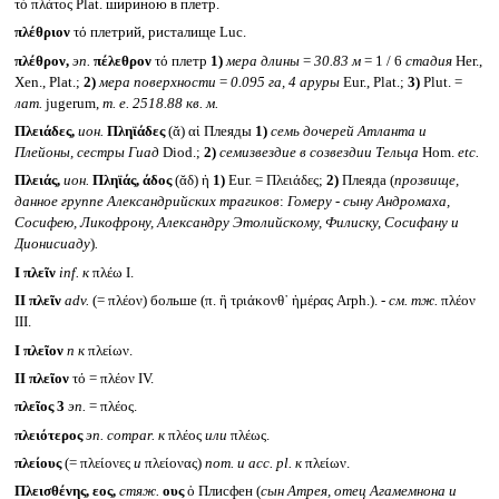
τὸ πλάτος Plat. шириною в плетр.
πλέθριον
τό плетрий, ристалище Luc.
πλέθρον,
эп.
πέλεθρον
τό плетр
1)
мера длины
=
30.83 м
= 1 / 6
стадия
Her.,
Xen., Plat.;
2)
мера поверхности
=
0.095 га, 4 аруры
Eur., Plat.;
3)
Plut. =
лат.
jugerum,
т. е. 2518.88 кв. м.
Πλειάδες,
ион.
Πληϊάδες
(ᾰ) αἱ Плеяды
1)
семь дочерей Атланта и
Плейоны, сестры Гиад
Diod.;
2)
семизвездие в созвездии Тельца
Hom.
etc.
Πλειάς,
ион.
Πληϊάς, άδος
(ᾰδ) ἡ
1)
Eur. = Πλειάδες;
2)
Плеяда (
прозвище,
данное группе Александрийских трагиков
:
Гомеру - сыну Андромаха,
Сосифею, Ликофрону, Александру Этолийскому, Филиску, Сосифану и
Дионисиаду
)
.
I
πλεῖν
inf.
к
πλέω I.
II
πλεῖν
adv.
(= πλέον) больше (π. ἢ τριάκονθ᾽ ἡμέρας Arph.). -
см. тж.
πλέον
III.
I
πλεῖον
n
к
πλείων.
II
πλεῖον
τό = πλέον IV.
πλεῖος 3
эп.
= πλέος.
πλειότερος
эп.
compar.
к
πλέος
или
πλέως.
πλείους
(= πλείονες
и
πλείονας)
nom.
и
acc. pl.
к
πλείων.
Πλεισθένης, εος,
стяж.
ους
ὁ Плисфен (
сын Атрея, отец Агамемнона и