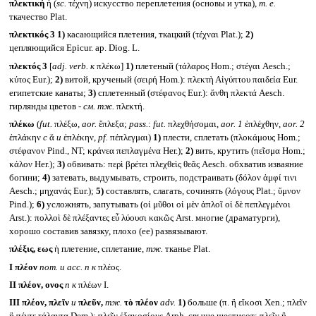
πλεκτική
ἡ (
sc.
τέχνη) искусство переплетения (основы и утка),
т. е.
ткачество Plat.
πλεκτικός 3
1)
касающийся плетения, ткацкий (τέχναι Plat.);
2)
цепляющийся Epicur. ap. Diog. L.
πλεκτός 3
[
adj. verb.
к
πλέκω]
1)
плетеный (τάλαρος Hom.; στέγαι Aesch.;
κύτος Eur.);
2)
витой, крученый (σειρή Hom.): πλεκτὴ Αἰγύπτου παιδεία Eur.
египетские канаты;
3)
сплетенный (στέφανος Eur.): ἄνθη πλεκτά Aesch.
гирлянды цветов -
см. тж.
πλεκτή.
πλέκω
(
fut.
πλέξω,
aor.
ἔπλεξα;
pass.
:
fut.
πλεχθήσομαι,
aor. 1
ἐπλέχθην,
aor. 2
ἐπλάκην
с
ᾰ
и
ἐπλέκην,
pf.
πέπλεγμαι)
1)
плести, сплетать (πλοκάμους Hom.;
στέφανον Pind., NT; κράνεα πεπλαγμένα Her.);
2)
вить, крутить (πεῖσμα Hom.;
κάλον Her.);
3)
обвивать: περὶ βρέτει πλεχθεὶς θεᾶς Aesch. обхватив изваяние
богини;
4)
затевать, выдумывать, строить, подстраивать (δόλον ἀμφί τινι
Aesch.; μηχανάς Eur.);
5)
составлять, слагать, сочинять (λόγους Plat.; ὕμνον
Pind.);
6)
усложнять, запутывать (οἱ μῦθοι οἱ μὲν ἁπλοῖ οἱ δὲ πεπλεγμένοι
Arst.): πολλοὶ δὲ πλέξαντες εὖ λύουσι κακῶς Arst. многие (драматурги),
хорошо составив завязку, плохо (ее) развязывают.
πλέξις, εως
ἡ плетение, сплетание,
тж.
тканье Plat.
I
πλέον
nom.
и
acc. n
к
πλέος.
II
πλέον, ονος
n
к
πλέων I.
III
πλέον, πλεῖν
и
πλεῦν,
тж.
τὸ πλέον
adv.
1)
больше (π. ἢ εἴκοσι Xen.; πλεῖν