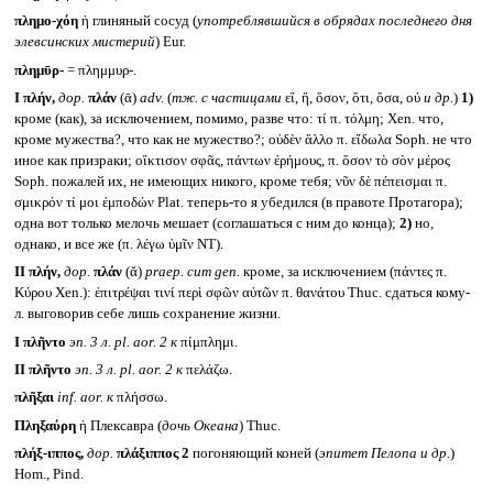
πλημο-χόη
ἡ глиняный сосуд (
употреблявшийся в обрядах последнего дня
элевсинских мистерий
) Eur.
πλημῡρ-
= πλημμυρ-.
I
πλήν,
дор.
πλάν
(ᾱ)
adv.
(
тж. с частицами
εἴ, ἤ, ὅσον, ὅτι, ὅσα, οὐ
и др.
)
1)
кроме (как), за исключением, помимо, разве что: τί π. τόλμη; Xen. что,
кроме мужества?, что как не мужество?; οὐδὲν ἄλλο π. εἴδωλα Soph. не что
иное как призраки; οἴκτισον σφᾶς, πάντων ἐρήμους, π. ὅσον τὸ σὸν μέρος
Soph. пожалей их, не имеющих никого, кроме тебя; νῦν δὲ πέπεισμαι π.
σμικρόν τί μοι ἐμποδών Plat. теперь-то я убедился (в правоте Протагора);
одна вот только мелочь мешает (соглашаться с ним до конца);
2)
но,
однако, и все же (π. λέγω ὑμῖν NT).
II
πλήν,
дор.
πλάν
(ᾰ)
praep. cum gen.
кроме, за исключением (πάντες π.
Κύρου Xen.): ἐπιτρέψαι τινί περὶ σφῶν αὐτῶν π. θανάτου Thuc. сдаться кому-
л. выговорив себе лишь сохранение жизни.
I
πλῆντο
эп. 3 л.
pl. aor. 2
к
πίμπλημι.
II
πλῆντο
эп. 3 л.
pl. aor. 2
к
πελάζω.
πλῆξαι
inf. aor.
к
πλήσσω.
Πληξαύρη
ἡ Плексавра (
дочь Океана
) Thuc.
πλήξ-ιππος,
дор.
πλάξιππος 2
погоняющий коней (
эпитет Пелопа и др.
)
Hom., Pind.