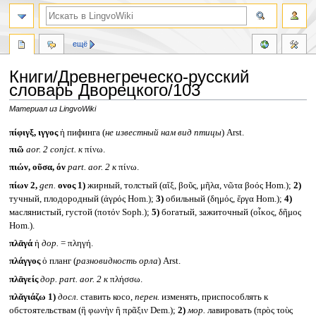
ещё
Книги/Древнегреческо-русский
словарь Дворецкого/103
Материал из LingvoWiki
Перейти
Перейти
πίφιγξ, ιγγος
ἡ пифинга (
не известный нам вид птицы
) Arst.
к
к
πιῶ
aor. 2 conjct.
к
πίνω.
навигации
поиску
πιών, οῦσα, όν
part. aor. 2
к
πίνω.
πίων 2,
gen.
ονος
1)
жирный, толстый (αἴξ, βοῦς, μῆλα, νῶτα βοός Hom.);
2)
тучный, плодородный (ἀγρός Hom.);
3)
обильный (δημός, ἔργα Hom.);
4)
маслянистый, густой (ποτόν Soph.);
5)
богатый, зажиточный (οἶκος, δῆμος
Hom.).
πλᾱγά
ἡ
дор.
= πληγή.
πλάγγος
ὁ планг (
разновидность орла
) Arst.
πλᾱγείς
дор.
part. aor. 2
к
πλήσσω.
πλᾰγιάζω
1)
досл.
ставить косо,
перен.
изменять, приспособлять к
обстоятельствам (ἢ φωνὴν ἢ πρᾶξιν Dem.);
2)
мор.
лавировать (πρὸς τοὺς