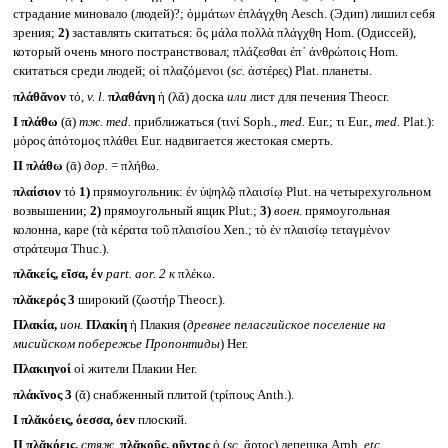
страдание миновало (людей)?; ὀμμάτων ἐπλάγχθη Aesch. (Эдип) лишил себя
зрения;
2)
заставлять скитаться: ὃς μάλα πολλὰ πλάγχθη Hom. (Одиссей),
который очень много постранствовал; πλάζεσθαι ἐπ᾽ ἀνθρώποις Hom.
скитаться среди людей; οἱ πλαζόμενοι (
sc.
ἀστέρες) Plat. планеты.
πλάθᾰνον
τό,
v. l.
πλαθάνη
ἡ (λᾰ) доска
или
лист для печения Theocr.
I
πλάθω
(ᾱ)
тж.
med.
приближаться (τινί Soph.,
med.
Eur.; τι Eur.,
med.
Plat.):
μόρος ἀπότομος πλάθει Eur. надвигается жестокая смерть.
II
πλάθω
(ᾱ)
дор.
= πλήθω.
πλαίσιον
τό
1)
прямоугольник: ἐν ὑψηλῷ πλαισίῳ Plut. на четырехугольном
возвышении;
2)
прямоугольный ящик Plut.;
3)
воен.
прямоугольная
колонна, каре (τὰ κέρατα τοῦ πλαισίου Xen.; τὸ ἐν πλαισίῳ τεταγμένον
στράτευμα Thuc.).
πλᾰκείς, εῖσα, έν
part. aor. 2
к
πλέκω.
πλᾰκερός 3
широкий (ζωστήρ Theocr.).
Πλακία,
ион.
Πλακίη
ἡ Плакия (
древнее пеласгийское поселение на
мисийском побережье Пропонтиды
) Her.
Πλακιηνοί
οἱ жители Плакии Her.
πλάκῐνος 3
(ᾰ) снабженный плитой (τρίπους Anth.).
I
πλᾰκόεις, όεσσα, όεν
плоский.
II
πλᾰκόεις,
стяж.
πλᾰκοῦς, οῦντος
ὁ (
sc.
ἄρτος) лепешка Arph.
etc.