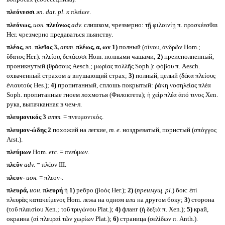
πλεόνεσσι
эп.
dat. pl.
к
πλείων.
πλεόνως,
ион.
πλεύνως
adv.
слишком, чрезмерно: τῇ φιλοινίῃ π. προσκέεσθαι
Her. чрезмерно предаваться пьянству.
πλέος,
эп.
πλεῖος
3,
атт.
πλέως, α, ων
1)
полный (οἴνου, ἀνδρῶν Hom.;
ὕδατος Her.): πλείοις δεπάεσσι Hom. полными чашами;
2)
преисполненный,
проникнутый (θράσους Aesch.; μωρίας πολλῆς Soph.): φόβου π. Aesch.
охваченный страхом
и
внушающий страх;
3)
полный, целый (δέκα πλείους
ἐνιαυτούς Hes.);
4)
пропитанный, сплошь покрытый: ῥάκη νοσηλείας πλέα
Soph. пропитанные гноем лохмотья (Филоктета); ἡ χεὶρ πλέα ἀπό τινος Xen.
рука, выпачканная в чем-л.
πλευμονικός 3
атт.
= πνευμονικός.
πλευμον-ώδης 2
похожий на легкие,
т. е.
ноздреватый, пористый (σπόγγος
Arst.).
πλεύμων
Hom.
etc.
= πνεύμων.
πλεῦν
adv.
= πλέον III.
πλευν-
ион.
= πλεον-.
πλευρά,
ион.
πλευρή
ἡ
1)
ребро (βοός Her.);
2)
(
преимущ.
pl.
)
бок: ἐπὶ
πλευρὰς κατακείμενος Hom. лежа на одном
или
на другом боку;
3)
сторона
(τοῦ πλαισίου Xen.; τοῦ τριγώνου Plat.);
4)
фланг (ἡ δεξιὰ π. Xen.);
5)
край,
окраина (αἱ πλευραὶ τῶν χωρίων Plat.);
6)
страница (σελίδων π. Anth.).