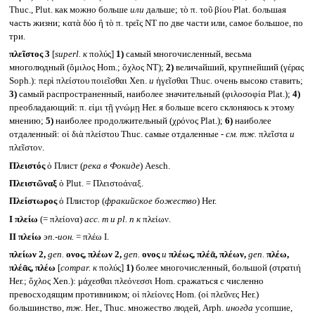
Thuc., Plut. как можно больше
или
дальше; τὸ π. τοῦ βίου Plat. большая
часть жизни; κατὰ δύο ἢ τὸ π. τρεῖς NT по две части или, самое большое, по
три.
πλεῖστος 3
[
superl.
к
πολύς]
1)
самый многочисленный, весьма
многолюдный (ὅμιλος Hom.; ὄχλος NT);
2)
величайший, крупнейший (γέρας
Soph.): περὶ πλείστου ποιεῖσθαι Xen.
и
ἡγεῖσθαι Thuc. очень высоко ставить;
3)
самый распространенный, наиболее значительный (φιλοσοφία Plat.);
4)
преобладающий: π. εἰμι τῇ γνώμῃ Her. я больше всего склоняюсь к этому
мнению;
5)
наиболее продолжительный (χρόνος Plat.);
6)
наиболее
отдаленный: οἱ διὰ πλείστου Thuc. самые отдаленные -
см. тж.
πλεῖστα
и
πλεῖστον.
Πλειστός
ὁ Плист (
река в Фокиде
) Aesch.
Πλειστῶναξ
ὁ Plut. = Πλειστοάναξ.
Πλείστωρος
ὁ Плистор (
фракийское божество
) Her.
I
πλείω
(= πλείονα)
acc. m
и
pl. n
к
πλείων.
II
πλείω
эп.-ион.
= πλέω I.
πλείων 2,
gen.
ονος, πλέων
2,
gen.
ονος
и
πλέως, πλέᾱ, πλέων,
gen.
πλέω,
πλέᾱς, πλέω
[
compar.
к
πολύς]
1)
более многочисленный, большой (στρατιή
Her.; ὄχλος Xen.): μάχεσθαι πλεόνεσσι Hom. сражаться с численно
превосходящим противником; οἱ πλείονες Hom. (οἱ πλεῦνες Her.)
большинство,
тж.
Her., Thuc. множество людей, Arph.
иногда
усопшие,