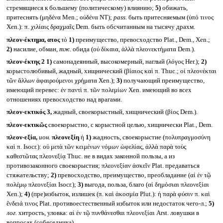
стремящиеся к большему (политическому) влиянию;
5)
обижать,
притеснять (μηδένα Men.; οὐδένα NT);
pass.
быть притесняемым (ὑπό τινος
Xen.): π. χιλίαις δραχμαῖς Dem. быть обсчитанным на тысячу драхм.
πλεον-έκτημα, ατος
τό
1)
преимущество, превосходство Plat., Dem., Xen.;
2)
насилие, обман,
тж.
обида (οὐ δίκαια, ἀλλὰ πλεονεκτήματα Dem.).
πλεον-έκτης 2
1)
самонадеянный, высокомерный, наглый (λόγος Her.);
2)
корыстолюбивый, жадный, хищнический (βίαιος καὶ π. Thuc.; οἱ πλεονέκται
τῶν ἄλλων ἀφαιρούμενοι χρήματα Xen.);
3)
получающий преимущество,
имеющий перевес: ἐν παντὶ π. τῶν πολεμίων Xen. имеющий во всех
отношениях превосходство над врагами.
πλεον-εκτικός 3,
жадный, своекорыстный, хищнический (βίος Dem.).
πλεον-εκτικῶς
своекорыстно, с корыстной целью, хищнически Plat., Dem.
πλεον-εξία,
ион.
πλεονεξίη
ἡ
1)
жадность, своекорыстие (πολυπραγμοσύνη
καὶ π. Isocr.): οὐ μετὰ τῶν κειμένων νόμων ὠφελίας, ἀλλὰ παρὰ τοὺς
καθεστῶτας πλεονεξίᾳ Thuc. не в видах законной пользы, а из
противозаконного своекорыстия; πλεονεξίαν ἀσκεῖν Plat. предаваться
стяжательству;
2)
превосходство, преимущество, преобладание (αἱ ἐν τῷ
πολέμῳ πλεονεξίαι Isocr.);
3)
выгода, польза, благо (αἱ δημόσιαι πλεονεξίαι
Xen.);
4)
(пре)избыток, излишек (π. καὶ ἀκοσμία Plut.): ἡ παρὰ φύσιν π. καὶ
ἔνδειά τινος Plat. противоестественный избыток или недостаток чего-л.;
5)
лог.
хитрость, уловка: αἱ ἐν τῷ πυνθάνεσθαι πλεονεξίαι Arst. ловушки в
вопросах (собеседника).