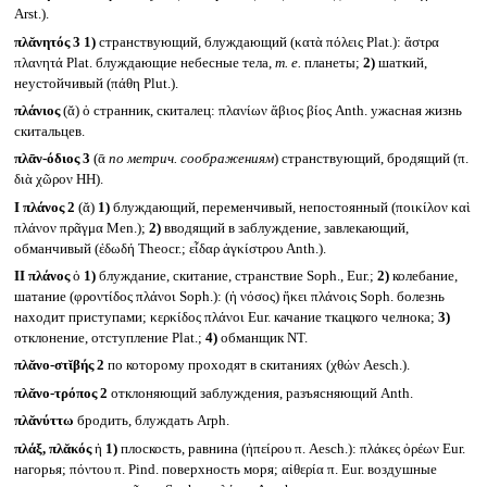
Arst.).
πλᾰνητός 3
1)
странствующий, блуждающий (κατὰ πόλεις Plat.): ἄστρα
πλανητά Plat. блуждающие небесные тела,
т. е.
планеты;
2)
шаткий,
неустойчивый (πάθη Plut.).
πλάνιος
(ᾰ) ὁ странник, скиталец: πλανίων ἄβιος βίος Anth. ужасная жизнь
скитальцев.
πλᾱν-όδιος 3
(ᾱ
по метрич. соображениям
) странствующий, бродящий (π.
διὰ χῶρον HH).
I
πλάνος 2
(ᾰ)
1)
блуждающий, переменчивый, непостоянный (ποικίλον καὶ
πλάνον πρᾶγμα Men.);
2)
вводящий в заблуждение, завлекающий,
обманчивый (ἐδωδή Theocr.; εἶδαρ ἀγκίστρου Anth.).
II
πλάνος
ὁ
1)
блуждание, скитание, странствие Soph., Eur.;
2)
колебание,
шатание (φροντίδος πλάνοι Soph.): (ἡ νόσος) ἥκει πλάνοις Soph. болезнь
находит приступами; κερκίδος πλάνοι Eur. качание ткацкого челнока;
3)
отклонение, отступление Plat.;
4)
обманщик NT.
πλᾰνο-στῐβής 2
по которому проходят в скитаниях (χθών Aesch.).
πλᾰνο-τρόπος 2
отклоняющий заблуждения, разъясняющий Anth.
πλᾰνύττω
бродить, блуждать Arph.
πλάξ, πλᾰκός
ἡ
1)
плоскость, равнина (ἠπείρου π. Aesch.): πλάκες ὀρέων Eur.
нагорья; πόντου π. Pind. поверхность моря; αἰθερία π. Eur. воздушные