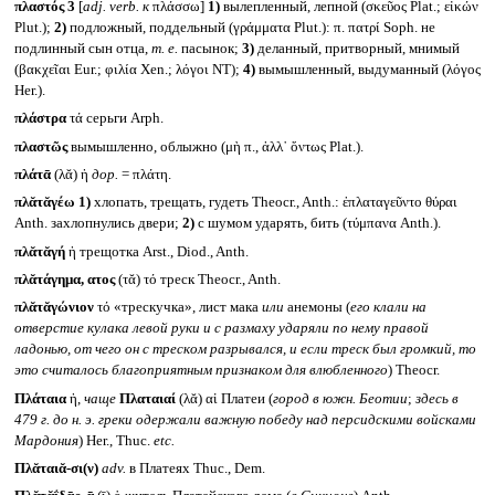
πλαστός 3
[
adj. verb.
к
πλάσσω]
1)
вылепленный, лепной (σκεῦος Plat.; εἰκών
Plut.);
2)
подложный, поддельный (γράμματα Plut.): π. πατρί Soph. не
подлинный сын отца,
т. е.
пасынок;
3)
деланный, притворный, мнимый
(βακχεῖαι Eur.; φιλία Xen.; λόγοι NT);
4)
вымышленный, выдуманный (λόγος
Her.).
πλάστρα
τά серьги Arph.
πλαστῶς
вымышленно, облыжно (μὴ π., ἀλλ᾽ ὄντως Plat.).
πλάτᾱ
(λᾰ) ἡ
дор.
= πλάτη.
πλᾰτᾰγέω
1)
хлопать, трещать, гудеть Theocr., Anth.: ἐπλαταγεῦντο θύραι
Anth. захлопнулись двери;
2)
с шумом ударять, бить (τύμπανα Anth.).
πλᾰτᾰγή
ἡ трещотка Arst., Diod., Anth.
πλᾰτάγημα, ατος
(τᾰ) τό треск Theocr., Anth.
πλᾰτᾰγώνιον
τό «трескучка», лист мака
или
анемоны (
его клали на
отверстие кулака левой руки и с размаху ударяли по нему правой
ладонью, от чего он с треском разрывался, и если треск был громкий, то
это считалось благоприятным признаком для влюбленного
) Theocr.
Πλάταια
ἡ,
чаще
Πλαταιαί
(λᾰ) αἱ Платеи (
город в южн. Беотии
;
здесь в
479 г. до н. э. греки одержали важную победу над персидскими войсками
Мардония
) Her., Thuc.
etc.
Πλᾰταιᾰ-σι(ν)
adv.
в Платеях Thuc., Dem.