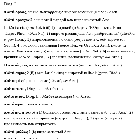
Diog. L.
πλᾰτύ-ρροος,
стяж.
πλᾰτύρρους 2
широкотекущий (Νεῖλος Aesch.).
πλᾰτύ-ρρυγχος 2
с широкой мордой
или
ширококлювый Arst.
I
πλᾰτύς, εῖα
(
ион.
έα
)
, ύ
(ῠ)
1)
широкий (τελαμών, Ἑλλήσποντος Hom.;
τάφρος Pind.; πύλαι NT);
2)
широко раскинувшийся, разбросанный (αἰπόλια
αἰγῶν Hom.);
3)
широкоплечий, полный (οὐχ οἱ πλατεῖς, οὐδ᾽ εὐρύνωτοι
Soph.);
4)
плоский, равнинный (χῶρος Her.; γῆ Θετταλία Xen.): κάρυα τὰ
πλατέα Xen. каштаны;
5)
широко открытый (πύλαι Plut.);
6)
основательный,
крепкий (ὅρκος Emped.);
7)
громкий, раскатистый (κατάγελως Arph.).
II
πλᾰτύς, εῖα, ύ
соленый
или
солоноватый (πόματα Her.; ὕδατα Arst.).
πλᾰτύ-σημος 2
(ῠ) (
лат.
laticlavius) с широкой каймой (χιτών Diod.).
πλᾰτυσμός
ὁ расширение (τῶν πόρων Arst.).
πλᾰτύστατος
Diog. L. = πλατύτατος.
πλᾰτύτατος,
Diog. L.
πλᾰτύστατος
superl.
к
πλατύς.
πλᾰτύτερος
compar.
к
πλατύς.
πλᾰτύτης, ητος
(ῠ) ἡ
1)
большой объем, крупные размеры (θηρίων Xen.);
2)
пространность, обширность (ἑρμηνείας Diog. L.);
3)
грам.
(
о звуках
)
протяжность
или
открытость.
πλᾰτύ-φυλλος 2
(ῠ) широколистый Arst.