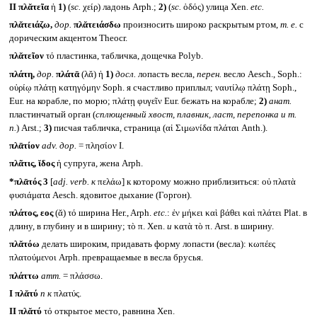
II
πλᾰτεῖα
ἡ
1)
(
sc.
χείρ) ладонь Arph.;
2)
(
sc.
ὁδός) улица Xen.
etc.
πλᾰτειάζω,
дор.
πλᾰτειάσδω
произносить широко раскрытым ртом,
т. е.
с
дорическим акцентом Theocr.
πλᾰτεῖον
τό пластинка, табличка, дощечка Polyb.
πλάτη,
дор.
πλάτᾱ
(λᾰ) ἡ
1)
досл.
лопасть весла,
перен.
весло Aesch., Soph.:
οὐρίῳ πλάτῃ κατηγόμην Soph. я счастливо приплыл; ναυτίλῳ πλάτῃ Soph.,
Eur. на корабле, по морю; πλάτῃ φυγεῖν Eur. бежать на корабле;
2)
анат.
пластинчатый орган (
сплющенный хвост, плавник, ласт, перепонка и т.
п.
) Arst.;
3)
писчая табличка, страница (αἱ Σιμωνίδα πλάται Anth.).
πλᾱτίον
adv.
дор.
= πλησίον I.
πλᾶτις, ῐδος
ἡ супруга, жена Arph.
*πλᾱτός 3
[
adj. verb.
к
πελάω] к которому можно приблизиться: οὐ πλατὰ
φυσιάματα Aesch. ядовитое дыхание (Горгон).
πλάτος, εος
(ᾰ) τό ширина Her., Arph.
etc.
: ἐν μήκει καὶ βάθει καὶ πλάτει Plat. в
длину, в глубину и в ширину; τὸ π. Xen.
и
κατὰ τὸ π. Arst. в ширину.
πλᾰτόω
делать широким, придавать форму лопасти (весла): κωπέες
πλατούμενοι Arph. превращаемые в весла брусья.
πλάττω
атт.
= πλάσσω.
I
πλᾰτύ
n
к
πλατύς.
II
πλᾰτύ
τό открытое место, равнина Xen.