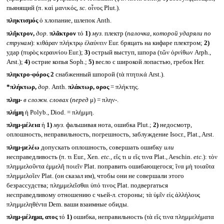
пьянящий (π. καὶ μανικός,
sc.
οἶνος Plut.).
πληκτισμός
ὁ хлопание, шлепок Anth.
πλῆκτρον,
дор.
πλᾶκτρον
τό
1)
муз.
плектр (
палочка, которой ударяли по
струнам
): κιθάραν πλήκτρῳ ἐλαύνειν Eur. бряцать на кифаре плектром;
2)
удар (πυρὸς κεραυνίου Eur.);
3)
острый выступ, шпора (τῶν ὀρνίθων Arph.,
Arst.);
4)
острие копья Soph.;
5)
весло с широкой лопастью, гребок Her.
πληκτρο-φόρος 2
снабженный шпорой (τὰ πτητικά Arst.).
*πλήκτωρ,
дор.
Anth.
πλάκτωρ, ορος
= πλήκτης.
πλημ-
в сложн. словах
(
перед
μ) = πλην-.
πλήμη
ἡ Polyb., Diod. = πλήμμη.
πλημ-μέλεια
ἡ
1)
муз.
фальшивая нота, ошибка Plut.;
2)
недосмотр,
оплошность, неправильность, погрешность, заблуждение Isocr., Plat., Arst.
πλημ-μελέω
допускать оплошность, совершать ошибку
или
несправедливость (π. τι Eur., Xen.
etc.,
εἴς τι
и
εἴς τινα Plat., Aeschin.
etc.
): τὸν
πλημμελοῦντα ἐμμελῆ ποιεῖν Plat. поправить ошибающегося; ἵνα μὴ τοιαῦτα
πλημμελοῖεν Plat. (он сказал им), чтобы они не совершали этого
безрассудства; πλημμελεῖσθαι ὑπό τινος Plat. подвергаться
несправедливому отношению с чьей-л. стороны; τὰ ὑμῖν εἰς ἀλλήλους
πλημμεληθέντα Dem. ваши взаимные обиды.
πλημ-μέλημα, ατος
τό
1)
ошибка, неправильность (τὰ εἴς τινα πλημμελήματα