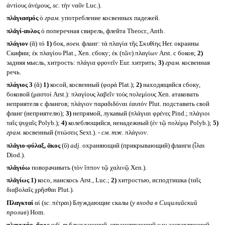
ἀντίους ἀνέμους,
sc.
τὴν ναῦν Luc.).
πλᾰγιασμός
ὁ
грам.
употребление косвенных падежей.
πλᾰγί-αυλος
ὁ поперечная свирель, флейта Theocr., Anth.
πλάγιον
(ᾰ) τό
1)
бок,
воен.
фланг: τὰ πλαγία τῆς Σκυθίης Her. окраины
Скифии; ἐκ πλαγίου Plat., Xen. сбоку; ἐκ (τῶν) πλαγίων Arst. с боков;
2)
задняя мысль, хитрость: πλάγια φρονεῖν Eur. хитрить;
3)
грам.
косвенная
речь.
πλάγιος 3
(ᾰ)
1)
косой, косвенный (φορά Plat.);
2)
находящийся сбоку,
боковой (μαστοί Arst.): πλαγίους λαβεῖν τοὺς πολεμίους Xen. атаковать
неприятеля с флангов; πλάγιον παραδιδόναι ἑαυτόν Plut. подставить свой
фланг (неприятелю);
3)
непрямой, лукавый (πλάγιαι φρένες Pind.; πλάγιοι
ταῖς ψυχαῖς Polyb.);
4)
колеблющийся, ненадежный (ἐν τῷ πολέμῳ Polyb.);
5)
грам.
косвенный (πτώσεις Sext.). -
см. тж.
πλάγιον.
πλᾰγιο-φύλαξ, ᾰκος
(ῠ)
adj.
охраняющий (прикрывающий) фланги (ἶλαι
Diod.).
πλᾰγιόω
поворачивать (τὸν ἵππον τῷ χαλινῷ Xen.).
πλᾰγίως
1)
косо, наискось Arst., Luc.;
2)
хитростью, исподтишка (ταῖς
διαβολαῖς χρῆσθαι Plut.).
Πλαγκταί
αἱ (
sc.
πέτραι) Блуждающие скалы (
у входа в Сицилийский
пролив
) Hom.