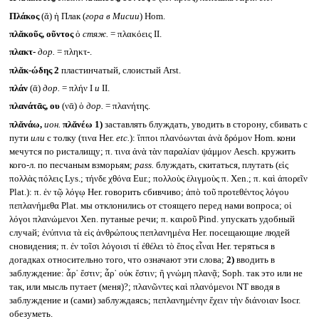
Πλάκος
(ᾰ) ἡ Плак (
гора в Мисии
) Hom.
πλᾰκοῦς, οῦντος
ὁ
стяж.
= πλακόεις II.
πλακτ-
дор.
= πληκτ-.
πλᾰκ-ώδης 2
пластинчатый, слоистый Arst.
πλάν
(ᾱ)
дор.
= πλήν I
и
II.
πλανάτᾱς, ου
(νᾱ) ὁ
дор.
= πλανήτης.
πλᾰνάω,
ион.
πλᾰνέω
1)
заставлять блуждать, уводить в сторону, сбивать с
пути
или
с толку (τινα Her.
etc.
): ἵπποι πλανόωνται ἀνὰ δρόμον Hom. кони
мечутся по ристалищу; π. τινα ἀνὰ τὰν παραλίαν ψάμμον Aesch. кружить
кого-л. по песчаным взморьям;
pass.
блуждать, скитаться, плутать (εἰς
πολλὰς πόλεις Lys.; τήνδε χθόνα Eur.; πολλοὺς ἑλιγμοὺς π. Xen.; π. καὶ ἀπορεῖν
Plat.): π. ἐν τῷ λόγῳ Her. говорить сбивчиво; ἀπὸ τοῦ προτεθέντος λόγου
πεπλανήμεθα Plat. мы отклонились от стоящего перед нами вопроса; οἱ
λόγοι πλανώμενοι Xen. путаные речи; π. καιροῦ Pind. упускать удобный
случай; ἐνύπνια τὰ εἰς ἀνθρώπους πεπλανημένα Her. посещающие людей
сновидения; π. ἐν τοῖσι λόγοισι τί ἐθέλει τὸ ἔπος εἶναι Her. теряться в
догадках относительно того, что означают эти слова;
2)
вводить в
заблуждение: ἆρ᾽ ἔστιν; ἆρ᾽ οὐκ ἔστιν; ἢ γνώμη πλανᾷ; Soph. так это или не
так, или мысль путает (меня)?; πλανῶντες καὶ πλανόμενοι NT вводя в
заблуждение и (сами) заблуждаясь; πεπλανημένην ἔχειν τὴν διάνοιαν Isocr.
обезуметь.