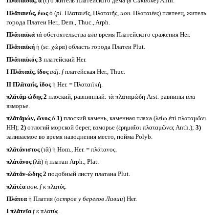
Πλᾰτᾰΐδᾱς, ᾱ
(ῑ) ὁ житель Платейского дема (
в Сикионе
) Anth.
Πλᾰταιεύς, έως
ὁ (
pl.
Πλαταιεῖς, Πλαταιῆς,
ион.
Πλαταιέες) платеец, житель
города Платеи Her., Dem., Thuc., Arph.
Πλᾰταιϊκά
τά обстоятельства
или
время Платейского сражения Her.
Πλᾰταιϊκή
ἡ (
sc.
χώρα) область города Платеи Plut.
Πλᾰταιϊκός 3
платейский Her.
I
Πλᾰταιΐς, ΐδος
adj. f
платейская Her., Thuc.
II
Πλᾰταιΐς, ΐδος
ἡ Her. = Πλαταιϊκή.
πλᾰτᾰμ-ώδης 2
плоский, равнинный: τὰ πλαταμώδη Arst. равнины
или
взморье.
πλᾰτᾰμών, ῶνος
ὁ
1)
плоский камень, каменная плаха (λείῳ ἐπὶ πλαταμῶνι
HH);
2)
отлогий морской берег, взморье (ἐρημαῖοι πλαταμῶνες Anth.);
3)
заливаемое во время наводнения место, пойма Polyb.
πλᾰτάνιστος
(τᾰ) ἡ Hom., Her. = πλάτανος.
πλάτᾰνος
(λᾰ) ἡ платан Arph., Plat.
πλᾰτᾰν-ώδης 2
подобный листу платана Plut.
πλᾰτέα
ион.
f
к
πλατύς.
Πλάτεα
ἡ Платия (
остров у берегов Ливии
) Her.
I
πλᾰτεῖα
f
к
πλατύς.