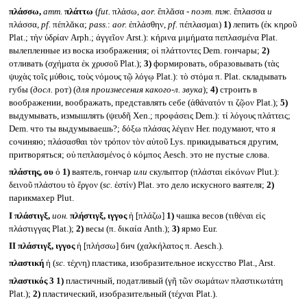
πλάσσω,
атт.
πλάττω
(
fut.
πλάσω,
aor.
ἔπλᾰσα -
поэт. тж.
ἔπλασσα
и
πλάσσα,
pf.
πέπλᾰκα;
pass.
:
aor.
ἐπλάσθην,
pf.
πέπλασμαι)
1)
лепить (ἐκ κηροῦ
Plat.; τὴν ὑδρίαν Arph.; ἀγγεῖον Arst.): κήρινα μιμήματα πεπλασμένα Plat.
вылепленные из воска изображения; οἱ πλάττοντες Dem. гончары;
2)
отливать (σχήματα ἐκ χρυσοῦ Plat.);
3)
формировать, образовывать (τὰς
ψυχὰς τοῖς μύθοις, τοὺς νόμους τῷ λόγῳ Plat.): τὸ στόμα π. Plat. складывать
губы (
досл.
рот) (
для произнесения какого-л. звука
);
4)
строить в
воображении, воображать, представлять себе (ἀθάνατόν τι ζῷον Plat.);
5)
выдумывать, измышлять (ψευδῆ Xen.; προφάσεις Dem.): τί λόγους πλάττεις;
Dem. что ты выдумываешь?; δόξω πλάσας λέγειν Her. подумают, что я
сочиняю; πλάσασθαι τὸν τρόπον τὸν αὑτοῦ Lys. прикидываться другим,
притворяться; οὐ πεπλασμένος ὁ κόμπος Aesch. это не пустые слова.
πλάστης, ου
ὁ
1)
ваятель, гончар
или
скульптор (πλάσται εἰκόνων Plut.):
δεινοῦ πλάστου τὸ ἔργον (
sc.
ἐστίν) Plat. это дело искусного ваятеля;
2)
парикмахер Plut.
I
πλάστιγξ,
ион.
πλήστιγξ, ιγγος
ἡ [πλάζω]
1)
чашка весов (τιθέναι εἰς
πλάστιγγας Plat.);
2)
весы (π. δικαία Anth.);
3)
ярмо Eur.
II
πλάστιγξ, ιγγος
ἡ [πλήσσω] бич (χαλκήλατος π. Aesch.).
πλαστική
ἡ (
sc.
τέχνη) пластика, изобразительное искусство Plat., Arst.
πλαστικός 3
1)
пластичный, податливый (γῆ τῶν σωμάτων πλαστικωτάτη
Plat.);
2)
пластический, изобразительный (τέχναι Plat.).