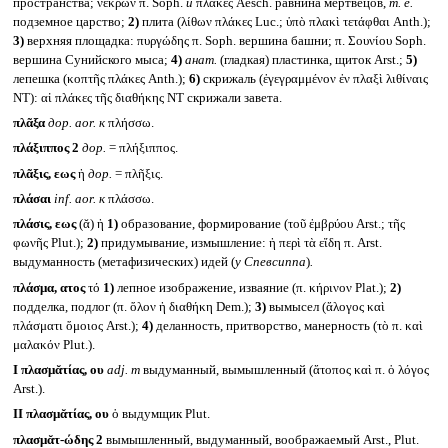
пространства; νεκρῶν π. Soph.
и
πλάκες Aesch. равнина мертвецов,
т. е.
подземное царство;
2)
плита (λίθων πλάκες Luc.; ὑπὸ πλακὶ τετάφθαι Anth.);
3)
верхняя площадка: πυργώδης π. Soph. вершина башни; π. Σουνίου Soph.
вершина Сунийского мыса;
4)
анат.
(гладкая) пластинка, щиток Arst.;
5)
лепешка (κοπτῆς πλάκες Anth.);
6)
скрижаль (ἐγεγραμμένον ἐν πλαξὶ λιθίναις
NT): αἱ πλάκες τῆς διαθήκης NT скрижали завета.
πλᾶξα
дор.
aor.
к
πλήσσω.
πλάξιππος 2
дор.
= πλήξιππος.
πλᾶξις, εως
ἡ
дор.
= πλῆξις.
πλάσαι
inf. aor.
к
πλάσσω.
πλάσις, εως
(ᾰ) ἡ
1)
образование, формирование (τοῦ ἐμβρύου Arst.; τῆς
φωνῆς Plut.);
2)
придумывание, измышление: ἡ περὶ τὰ εἴδη π. Arst.
выдуманность (метафизических) идей (
у Спевсиппа
)
.
πλάσμα, ατος
τό
1)
лепное изображение, изваяние (π. κήρινον Plat.);
2)
подделка, подлог (π. ὅλον ἡ διαθήκη Dem.);
3)
вымысел (ἄλογος καὶ
πλάσματι ὅμοιος Arst.);
4)
деланность, притворство, манерность (τὸ π. καὶ
μαλακόν Plut.).
I
πλασμᾰτίας, ου
adj. m
выдуманный, вымышленный (ἄτοπος καὶ π. ὁ λόγος
Arst.).
II
πλασμᾰτίας, ου
ὁ выдумщик Plut.
πλασμᾰτ-ώδης 2
вымышленный, выдуманный, воображаемый Arst., Plut.