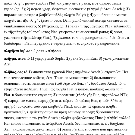
ἀλλὰ πληγῆς μόνον ἐξέθανε Plut. он умер не от раны, а от одного лишь
удара (
ср. 5
);
2)
перен.
удар, бедствие, несчастье (πληγαὶ βιότου Aesch.);
3)
поражение, разгром (λαβεῖν πολλὰς πληγάς Polyb.);
4)
ушибленное место:
πληγεὶς ἀεὶ τῆς πληγῆς ἔχεται
погов.
Dem. ушибленный всегда хватается за
ушибленное место;
5)
(= τραῦμα,
ср. 1
) рана (π. τῆς μαχαίρας NT): τελευτῆσαι
ἐκ τῆς πληγῆς τοῦ τραύματος Plat. умереть от нанесенной раны;
6)
укол,
ужаление (τῆς μελίττης Plut.);
7)
физиол.
толчок, раздражение: ἡ δι᾽ ὤτων π.
διαδιδομένη Plat. переданное через уши,
т. е.
слуховое раздражение.
πληγῆναι
inf. aor. 2 pass.
к
πλήσσω.
πλῆγμα, ατος
τό
1)
удар, ушиб Soph.;
2)
рана Soph., Eur.;
3)
укол, ужаление
Arst.
πλῆθος, εος
τό
1)
множество (χρυσοῦ Plat.; πημάτων Aesch.): στρατοῦ π. Her.
многочисленное войско; ἐς π. Thuc. во множестве;
2)
большинство,
основная часть, главные силы (τοῦ στρατοῦ Her.; τῆς δυνάμεως Xen.): τὸ π.
ἐψηφίσαντο πολεμεῖν Thuc.: ὡς πλήθει Plat. в целом, вообще; ὡς ἐπὶ το π.
Plat. в большинстве случаев;
3)
население (τῆσδε γῆς Eur.; τῆς πόλεως NT);
4)
народные массы, народ (ἐς τὸ π. φέρειν τὸ κράτος Her.; ἡ τοῦ πλήθους
ἀρχή, δημοκρατία τοὔνομα κληθεῖσα Plat.): ἐναντία τῷ ὑμετέρῳ πλήθει
πράττοντες Lys. действующие во вред вашему народу;
5)
количество,
число, численность (νεῶν Aesch.; πλήθει φοβερώτατος Thuc.): πλήθεϊ πολλοί
Her. многочисленные; π. ἀνάριθμοι Aesch. бесчисленные; π. ὡς δισχίλιοι
Xen. числом около двух тысяч;
6)
размер(ы),
т. е.
объем
или
протяжение
(χώρας Xen.; τῆς οὐσίας Plat.): π. τῆς ζημίας Thuc. мера наказания; πλήθει