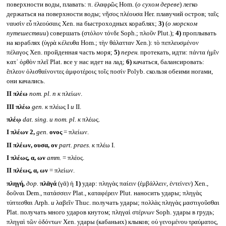
поверхности воды, плавать: π. ἐλαφρῶς Hom. (
о сухом дереве
) легко
держаться на поверхности воды; νῆσος πλέουσα Her. плавучий остров; ταῖς
ναυσὶν εὖ πλεούσαις Xen. на быстроходных кораблях;
3)
(
о морском
путешествии
) совершать (στόλον τόνδε Soph.; πλοῦν Plut.);
4)
проплывать
на кораблях (ὑγρὰ κέλευθα Hom.; τὴν θάλατταν Xen.): τὸ πεπλευσμένον
πέλαγος Xen. пройденная часть моря;
5)
перен.
протекать, идти: πάντα ἡμῖν
κατ᾽ ὀρθὸν πλεῖ Plat. все у нас идет на лад;
6)
качаться, балансировать:
ἔπλεον ὀλισθαίνοντες ἀμφοτέροις τοῖς ποσίν Polyb. скользя обеими ногами,
они качались.
II
πλέω
nom. pl. n
к
πλείων.
III
πλέω
gen.
к
πλέως I
и
II.
πλέῳ
dat. sing.
и nom. pl.
к
πλέως.
I
πλέων 2,
gen.
ονος
= πλείων.
II
πλέων, ουσα, ον
part. praes.
к
πλέω I.
I
πλέως, α, ων
атт.
= πλέος.
II
πλέως, α, ων
= πλείων.
πληγή,
дор.
πλᾱγά
(γᾱ) ἡ
1)
удар: πληγὰς παίειν (ἐμβάλλειν, ἐντείνεν) Xen.,
δοῦναι Dem., πατάσσειν Plat., καταφέρειν Plut. наносить удары; πληγὰς
τύπτεσθαι Arph.
и
λαβεῖν Thuc. получать удары; πολλὰς πληγὰς μαστιγοῦσθαι
Plat. получать много ударов кнутом; πληγαὶ στέρνων Soph. удары в грудь;
πληγαὶ τῶν ὀδόντων Xen. удары (кабаньих) клыков; οὐ γενομένου τραύματος,