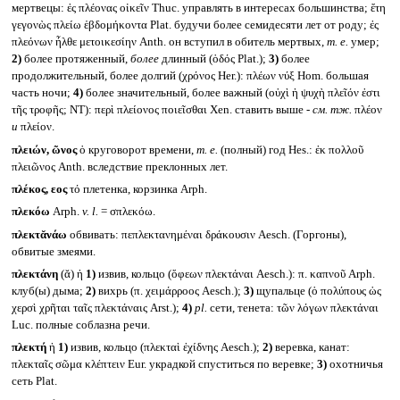
мертвецы: ἐς πλέονας οἰκεῖν Thuc. управлять в интересах большинства; ἔτη
γεγονὼς πλείω ἑβδομήκοντα Plat. будучи более семидесяти лет от роду; ἐς
πλεόνων ἦλθε μετοικεσίην Anth. он вступил в обитель мертвых,
т. е.
умер;
2)
более протяженный,
более
длинный (ὁδός Plat.);
3)
более
продолжительный, более долгий (χρόνος Her.): πλέων νύξ Hom. большая
часть ночи;
4)
более значительный, более важный (οὐχὶ ἡ ψυχὴ πλεῖόν ἐστι
τῆς τροφῆς; NT): περὶ πλείονος ποιεῖσθαι Xen. ставить выше -
см. тж.
πλέον
и
πλείον.
πλειών, ῶνος
ὁ круговорот времени,
т. е.
(полный) год Hes.: ἐκ πολλοῦ
πλειῶνος Anth. вследствие преклонных лет.
πλέκος, εος
τό плетенка, корзинка Arph.
πλεκόω
Arph.
v. l.
= σπλεκόω.
πλεκτᾰνάω
обвивать: πεπλεκτανημέναι δράκουσιν Aesch. (Горгоны),
обвитые змеями.
πλεκτάνη
(ᾰ) ἡ
1)
извив, кольцо (ὄφεων πλεκτάναι Aesch.): π. καπνοῦ Arph.
клуб(ы) дыма;
2)
вихрь (π. χειμάρροος Aesch.);
3)
щупальце (ὁ πολύπους ὡς
χερσὶ χρῆται ταῖς πλεκτάναις Arst.);
4)
pl.
сети, тенета: τῶν λόγων πλεκτάναι
Luc. полные соблазна речи.
πλεκτή
ἡ
1)
извив, кольцо (πλεκταὶ ἐχίδνης Aesch.);
2)
веревка, канат:
πλεκταῖς σῶμα κλέπτειν Eur. украдкой спуститься по веревке;
3)
охотничья
сеть Plat.