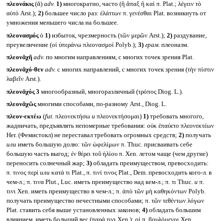
πλεονάκις
(ᾰ)
adv.
1)
многократно, часто (ἢ ἅπαξ ἢ καὶ π. Plat.; λέγειν τὸ
αὐτό Arst.);
2)
большее число раз: ἐλάττων π. γενέσθαι Plat. возникнуть от
умножения меньшего числа на большее.
πλεονασμός
ὁ
1)
избыток, чрезмерность (τῶν μερῶν Arst.);
2)
раздувание,
преувеличение (οἱ ὑπεράνω πλεονασμοί Polyb.);
3)
грам.
плеоназм.
πλεονᾰχῆ
adv.
по многим направлениям, с многих точек зрения Plat.
πλεονᾰχό-θεν
adv.
с многих направлений, с многих точек зрения (τὴν πίστιν
λαβεῖν Arst.).
πλεονᾰχός 3
многообразный, многоразличный (τρόπος Diog. L.).
πλεονᾰχῶς
многими способами, по-разному Arst., Diog. L.
πλεον-εκτέω
(
fut.
πλεονεκτήσω
и
πλεονεκτήσομαι)
1)
требовать многого,
жадничать, предъявлять непомерные требования: οὐκ ἐπαύετο πλεονεκτέων
Her. (Фемистокл) не переставал требовать огромных средств;
2)
получать
или
иметь большую долю: τῶν ὠφελίμων π. Thuc. присваивать себе
большую часть выгод; ἐν θέρει τοῦ ἡλίου π. Xen. летом чаще (чем другие)
переносить солнечный жар;
3)
обладать преимуществом, превосходить:
π. τινος περί
или
κατά τι Plat., π. τινί τινος Plat., Dem. превосходить кого-л. в
чем-л.; π. τινα Plut., Luc. иметь преимущество над кем-л.; π. τι Thuc.
и
π.
τινι Xen. иметь преимущество в чем-л.; π. ἀπὸ τῶν μὴ καθηκόντων Polyb.
получать преимущество нечестными способами; π. τῶν τεθέντων λόγων
Plat. ставить себя выше установленных законов;
4)
обладать большим
влиянием, иметь больший вес (παρά τινι Xen.): οἱ π. βουλόμενοι Xen.