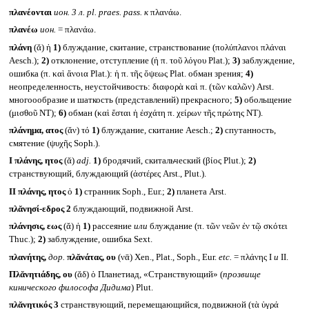
πλανέονται
ион. 3 л.
pl. praes. pass.
к
πλανάω.
πλανέω
ион.
= πλανάω.
πλάνη
(ᾰ) ἡ
1)
блуждание, скитание, странствование (πολύπλανοι πλάναι
Aesch.);
2)
отклонение, отступление (ἡ π. τοῦ λόγου Plat.);
3)
заблуждение,
ошибка (π. καὶ ἄνοια Plat.): ἡ π. τῆς ὄψεως Plat. обман зрения;
4)
неопределенность, неустойчивость: διαφορὰ καὶ π. (τῶν καλῶν) Arst.
многоообразие и шаткость (представлений) прекрасного;
5)
обольщение
(μισθοῦ NT);
6)
обман (καὶ ἔσται ἡ ἐσχάτη π. χείρων τῆς πρώτης NT).
πλάνημα, ατος
(ᾰν) τό
1)
блуждание, скитание Aesch.;
2)
спутанность,
смятение (ψυχῆς Soph.).
I
πλάνης, ητος
(ᾰ)
adj.
1)
бродячий, скитальческий (βίος Plut.);
2)
странствующий, блуждающий (ἀστέρες Arst., Plut.).
II
πλάνης, ητος
ὁ
1)
странник Soph., Eur.;
2)
планета Arst.
πλᾰνησί-εδρος 2
блуждающий, подвижной Arst.
πλάνησις, εως
(ᾰ) ἡ
1)
рассеяние
или
блуждание (π. τῶν νεῶν ἐν τῷ σκότει
Thuc.);
2)
заблуждение, ошибка Sext.
πλανήτης,
дор.
πλᾰνάτας, ου
(νᾱ) Xen., Plat., Soph., Eur.
etc.
= πλάνης I
и
II.
Πλᾰνητιάδης, ου
(ᾰδ) ὁ Планетиад, «Странствующий» (
прозвище
кинического философа Дидима
) Plut.
πλᾰνητικός 3
странствующий, перемещающийся, подвижной (τὰ ὑγρά