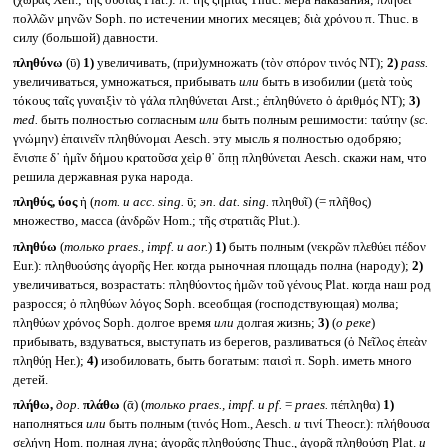
πολλῶν μηνῶν Soph. по истечении многих месяцев; διὰ χρόνου π. Thuc. в
силу (большой) давности.
πληθύνω
(ῡ)
1)
увеличивать, (при)умножать (τὸν σπόρον τινός NT);
2)
pass.
увеличиваться, умножаться, прибывать
или
быть в изобилии (μετὰ τοὺς
τόκους ταῖς γυναιξὶν τὸ γάλα πληθύνεται Arst.; ἐπληθύνετο ὁ ἀριθμός NT);
3)
med.
быть полностью согласным
или
быть полным решимости: ταύτην (
sc.
γνώμην) ἐπαινεῖν πληθύνομαι Aesch. эту мысль я полностью одобряю;
ἔνισπε δ᾽ ἡμῖν δήμου κρατοῦσα χεὶρ θ᾽ ὅπῃ πληθύνεται Aesch. скажи нам, что
решила державная рука народа.
πληθύς, ύος
ἡ (
nom.
и
acc. sing.
ῡ;
эп.
dat. sing.
πληθυῖ) (= πλῆθος)
множество, масса (ἀνδρῶν Hom.; τῆς στρατιᾶς Plut.).
πληθύω
(
только
praes., impf.
и
aor.
)
1)
быть полным (νεκρῶν πλεθύει πέδον
Eur.): πληθυούσης ἀγορῆς Her. когда рыночная площадь полна (народу);
2)
увеличиваться, возрастать: πληθύοντος ἡμῶν τοῦ γένους Plat. когда наш род
разросся; ὁ πληθύων λόγος Soph. всеобщая (господствующая) молва;
πληθύων χρόνος Soph. долгое время
или
долгая жизнь;
3)
(
о реке
)
прибывать, вздуваться, выступать из берегов, разливаться (ὁ Νεῖλος ἐπεὰν
πληθύῃ Her.);
4)
изобиловать, быть богатым: παισὶ π. Soph. иметь много
детей.
πλήθω,
дор.
πλάθω
(ᾱ) (
только
praes., impf.
и
pf.
=
praes.
πέπληθα)
1)
наполняться
или
быть полным (τινός Hom., Aesch.
и
τινί Theocr.): πλήθουσα
σελήνη Hom. полная луна; ἀγορᾶς πληθούσης Thuc., ἀγορᾷ πληθούσῃ Plat.
и