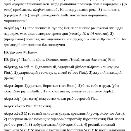
ἀμφὶ ἀγορὰν πλήθουσαν Xen. когда рыночная площадь полна народом;
2)
(
о
реке
) прибывать: πλήθων ποταμός Hom. вздувшаяся река;
3)
наполнять
(κρητῆρα Anth.): πληθόμενος ῥυτίδι Anth. покрытый морщинами,
морщинистый.
πληθώρη
ἡ
1)
наполнение: π. ἀγορῆς Her. наполнение рыночной площади
народом,
т. е.
самое людное время дня (
между 10 и 14 часами
);
2)
(предельная) полнота, насыщенность: εὐπρηξίης οὐκ ἔστι ἀνθρώποισι π. Her.
для людей нет полного благополучия.
Πληϊα-
ион.
= Πλεια-.
Πληϊόνη
ἡ Плейона (
дочь Океана, мать Плеяд, жена Атланта
) Pind.
πλήκτης, ου
adj. m
1)
драчливый, задорный (ἄνδρες πλῆκται καὶ μάχιμοι
Plut.);
2)
ударяющий в голову, крепкий (οἶνος Plut.);
3)
жгучий, палящий
(ἥλιος Plut.).
πληκτίζομαι
1)
драться, бороться (τινι Hom.);
2)
бить себя в грудь (γόῳ
πλεκτίζετο μήτηρ Anth.);
3)
похлопывать, шлепать (μετά τινος Arph.).
πληκτική
ἡ (
sc.
τέχνη) искусство ловли рыб острогой Plat.
πληκτικόν
τό Plat. = πληκτική.
πληκτικός 3
1)
готовый наносить удары, драчливый (γυνή, σκόρπιος Arst.);
2)
совершаемый с помощью ударов (острогой): θήρα πληκτική Plat. ловля
рыб острогой;
3)
побудительный (δύναμις Plut.);
4)
резкий, сильный
(ἀρώματα Sext.);
5)
яркий, отчетливый (φαντασία Sext.);
6)
возбуждающий,