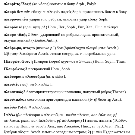
πλευρῖτις, ῐδος
ἡ (
sc.
νόσος) колотье в боку Arph., Polyb.
πλευρό-θεν
adv.
сбоку: π. πλευρὰν παρείς Soph. прижавшись боком к боку.
πλευρο-κοπέω
ударять по ребрам, наносить удар сбоку Soph.
πλευρόν
τό (
преимущ.
pl.
) Hom., Her., Soph., Eur., Xen., Plut. = πλευρά.
πλευρο-τῠπής 2
досл.
ударяющий по ребрам,
перен.
пронзительный,
оглушительный (κέλαδος Anth.).
πλεύρωμα, ατος
τό (
только
pl.
) бок (ὁμόσπλαχνα πλευρώματα Aesch.):
λέβητος πλευρώματα Aesch. стенки сосуда,
т. е.
погребальная урна.
Πλευρών, ῶνος
ἡ Плеврон (
город куретов в Этолии
) Hom., Soph., Thuc.
Πλευρώνιος 3
плевронский Hom., Soph.
πλεύσομαι
и
πλευσοῦμαι
fut.
к
πλέω I.
πλευστέον
adj. verb.
к
πλέω I.
πλευστικός 3
благоприятствующий плаванию, попутный (οὖρος Theocr.).
πλευστικῶς
в состоянии пригодном для плавания (ἐν τῇ θαλάττῃ Arst.).
πλεύσω
Polyb. = πλεύσομαι.
I
πλέω
(
fut.
πλεύσομαι
и
πλευσοῦμαι -
поздн.
πλεύσω,
aor.
ἔπλευσα,
pf.
πέπλευκα;
pass.
:
aor.
ἐπλεύσθην,
pf.
πέπλευσμαι)
1)
плыть, плавать (Ἰλιόθεν,
ἐνὶ πόντῳ Hom.; ἐν ναυσίν Xen.; ἀπὸ Λευκάδος Thuc.; ἐν τῇ θαλάττῃ Plat.):
ζεφύρου αὔρᾳ π. Aesch. плыть с западным ветром;
2)
(= νέω II) держаться на