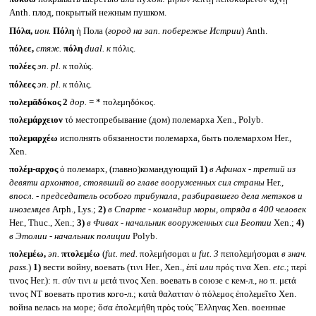
Anth. плод, покрытый нежным пушком.
Πόλα,
ион.
Πόλη
ἡ Пола (
город на зап. побережье Истрии
) Anth.
πόλεε,
стяж.
πόλη
dual.
к
πόλις.
πολέες
эп.
pl.
к
πολύς.
πόλεες
эп.
pl.
к
πόλις.
πολεμᾱδόκος 2
дор.
= * πολεμηδόκος.
πολεμάρχειον
τό местопребывание (дом) полемарха Xen., Polyb.
πολεμαρχέω
исполнять обязанности полемарха, быть полемархом Her.,
Xen.
πολέμ-αρχος
ὁ полемарх, (главно)командующий
1)
в Афинах - третий из
девяти архонтов, стоявший во главе вооруженных сил страны
Her.,
впосл. - председатель особого трибунала, разбиравшего дела метэков и
иноземцев
Arph., Lys.;
2)
в Спарте - командир моры, отряда в 400 человек
Her., Thuc., Xen.;
3)
в Фивах - начальник вооруженных сил Беотии
Xen.;
4)
в Этолии - начальник полиции
Polyb.
πολεμέω,
эп.
πτολεμέω
(
fut. med.
πολεμήσομαι
и
fut. 3
πεπολεμήσομαι
в знач.
pass.
)
1)
вести войну, воевать (τινι Her., Xen., ἐπί
или
πρός τινα Xen.
etc.
; περί
τινος Her.): π. σύν τινι
и
μετά τινος Xen. воевать в союзе с кем-л.,
но
π. μετά
τινος NT воевать против кого-л.; κατὰ θαλατταν ὁ πόλεμος ἐπολεμεῖτο Xen.
война велась на море; ὅσα ἐπολεμήθη πρὸς τοὺς Ἓλληνας Xen. военные