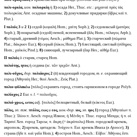
πολι-ορκία,
ион.
πολιορκίη
ἡ
1)
осада Her., Thuc.
etc.
: μηχαναὶ πρὸς τὰς
πολιορκίας Arst. осадные машины;
2)
докучливые придирки (ὕβρις καὶ π.
Plut.).
I
πολιός 3
и
2
1)
седой (κεφαλή Hom.; χαίτη Soph.);
2)
седовласый (ματέρες
Soph.);
3)
покрытый (седой) пеной, вспененный (ἅλς Hom.; πέλαγος Arph.);
4)
старый, древний (νόμος Aesch.; μάθημα Plat.);
5)
старческий (σώματα
Plat.; δάκρυον Eur.);
6)
серый (λύκος Hom.);
7)
блестящий, светлый (σίδηρος
Hom.; χαλκός Pind.);
8)
сияющий, лучезарный (ἔαρ Hes.; αἰθήρ Eur.).
II
πολιός
ὁ старик, старец Hom.
πολιότης, ητος
ἡ седина (
sc.
τῶν τριχῶν Arst.).
πολι-οῦχος,
дор.
πολιάοχος 2
(ᾱ) владеющий городом,
т. е.
охраняющий
город (Ἀθηναίη Her.; θεοί Aesch.; Ζεύς Plat.).
πολιο-φῠλακέω
[πόλις] охранять город, стоять гарнизоном в городе Polyb.
πολίοχος 2
Eur.
v. l.
= πολιοῦχος.
πολιό-χρως, ωτος
adj.
[πολιός] белоцветный, белый (κύκνος Eur.).
πόλις,
эп. тж.
πτόλις, εως
и
εος,
ион.-дор.
ιος,
эп.
ηος
1)
город (Ἀθηναίων π.
Thuc.): Ἰλίου π. Aesch. город Илион; ἡ Μένδη π. Thuc. город Менда; ἡ π. οἱ
Ταρσοί Xen. город Тарсы; π. ἄκρη (= ἀκρόπολις) Hom. городской кремль,
акрополь;
2)
кремль, цитадель: Ἰνάχου π. Eur. кремль Инаха (
в Аргосе
);
3)
страна (ἥδε π. καὶ γαῖα Hom.);
4)
остров Hom., Aesch.: Εὔβοι᾽ Ἀθήναις ἔστι