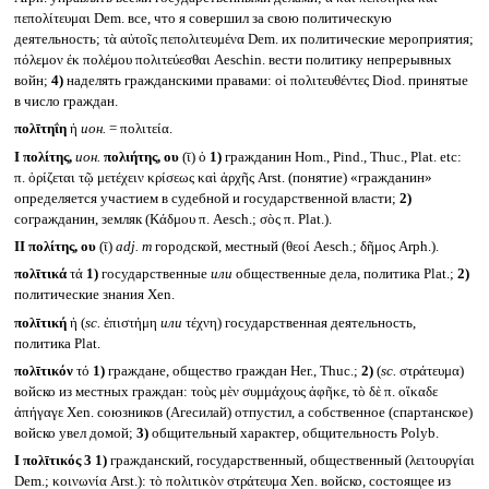
πεπολίτευμαι Dem. все, что я совершил за свою политическую
деятельность; τὰ αὐτοῖς πεπολιτευμένα Dem. их политические мероприятия;
πόλεμον ἐκ πολέμου πολιτεύεσθαι Aeschin. вести политику непрерывных
войн;
4)
наделять гражданскими правами: οἱ πολιτευθέντες Diod. принятые
в число граждан.
πολῑτηΐη
ἡ
ион.
= πολιτεία.
I
πολίτης,
ион.
πολιήτης, ου
(ῑ) ὁ
1)
гражданин Hom., Pind., Thuc., Plat. etc:
π. ὁρίζεται τῷ μετέχειν κρίσεως καὶ ἀρχῆς Arst. (понятие) «гражданин»
определяется участием в судебной и государственной власти;
2)
согражданин, земляк (Κάδμου π. Aesch.; σὸς π. Plat.).
II
πολίτης, ου
(ῑ)
adj. m
городской, местный (θεοί Aesch.; δῆμος Arph.).
πολῑτικά
τά
1)
государственные
или
общественные дела, политика Plat.;
2)
политические знания Xen.
πολῑτική
ἡ (
sc.
ἐπιστήμη
или
τέχνη) государственная деятельность,
политика Plat.
πολῑτικόν
τό
1)
граждане, общество граждан Her., Thuc.;
2)
(
sc.
στράτευμα)
войско из местных граждан: τοὺς μὲν συμμάχους ἀφῆκε, τὸ δὲ π. οἴκαδε
ἀπήγαγε Xen. союзников (Агесилай) отпустил, а собственное (спартанское)
войско увел домой;
3)
общительный характер, общительность Polyb.
I
πολῑτικός 3
1)
гражданский, государственный, общественный (λειτουργίαι
Dem.; κοινωνία Arst.): τὸ πολιτικὸν στράτευμα Xen. войско, состоящее из