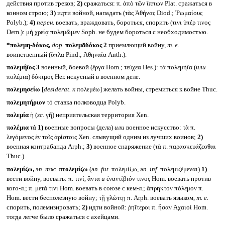
действия против греков;
2)
сражаться: π. ἀπὸ τῶν ἵππων Plat. сражаться в
конном строю;
3)
идти войной, нападать (τὰς Ἀθήνας Diod.; Ῥωμαίους
Polyb.);
4)
перен.
воевать, враждовать, бороться, спорить (τινι ὑπέρ τινος
Dem.): μὴ χρείᾳ πολεμῶμεν Soph. не будем бороться с необходимостью.
*πολεμη-δόκος,
дор.
πολεμᾱδόκος 2
приемлющий войну,
т. е.
воинственный (ὅπλα Pind.; Ἀθηναία Anth.).
πολεμήϊος 3
военный, боевой (ἔργα Hom.; τεύχεα Hes.): τὰ πολεμήϊα (
или
πολέμια) δόκιμος Her. искусный в военном деле.
πολεμησείω
[
desiderat.
к
πολεμέω] желать войны, стремиться к войне Thuc.
πολεμητήριον
τό ставка полководца Polyb.
πολεμία
ἡ (
sc.
γῆ) неприятельская территория Xen.
πολέμια
τά
1)
военные вопросы (дела)
или
военное искусство: τὰ π.
λεγόμενος ἐν τοῖς ἀρίστοις Xen. слывущий одним из лучших воинов;
2)
военная контрабанда Arph.;
3)
военное снаряжение (τὰ π. παρασκευάζεσθαι
Thuc.).
πολεμίζω,
эп. тж.
πτολεμίζω
(
эп.
fut.
πολεμίξω,
эп.
inf.
πολεμιζέμεναι)
1)
вести войну, воевать: π. τινί, ἄντα
и
ἐναντίβιόν τινος Hom. воевать против
кого-л.; π. μετά τινι Hom. воевать в союзе с кем-л.; ἄπρηκτον πόλεμον π.
Hom. вести бесполезную войну; τῇ γλώττῃ π. Arph. воевать языком,
т. е.
спорить, полемизировать;
2)
идти войной: ῥηΐτεροι π. ἦσαν Ἀχαιοί Hom.
тогда легче было сражаться с ахейцами.