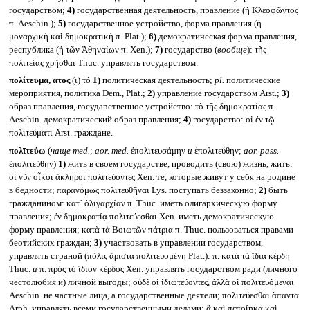
государством;
4)
государственная деятельность, правление (ἡ Κλεοφῶντος
π. Aeschin.);
5)
государственное устройство, форма правления (ἡ
μοναρχικὴ καὶ δημοκρατικὴ π. Plat.);
6)
демократическая форма правления,
республика (ἡ τῶν Ἀθηναίων π. Xen.);
7)
государство (
вообще
): τῆς
πολιτείας χρῆσθαι Thuc. управлять государством.
πολίτευμα, ατος
(ῑ) τό
1)
политическая деятельность;
pl.
политические
мероприятия, политика Dem., Plat.;
2)
управление государством Arst.;
3)
образ правления, государственное устройство: τὸ τῆς δημοκρατίας π.
Aeschin. демократический образ правления;
4)
государство: οἱ ἐν τῷ
πολιτεύματι Arst. граждане.
πολῑτεύω
(
чаще
med.
;
aor. med.
ἐπολιτευσάμην
и
ἐπολιτεύθην;
aor. pass.
ἐπολιτεύθην)
1)
жить в своем государстве, проводить (свою) жизнь, жить:
οἱ νῦν οἶκοι ἄκληροι πολιτεύοντες Xen. те, которые живут у себя на родине
в бедности; παρανόμως πολιτευθῆναι Lys. поступать беззаконно;
2)
быть
гражданином: κατ᾽ ὀλιγαρχίαν π. Thuc. иметь олигархическую форму
правления; ἐν δημοκρατίᾳ πολιτεύεσθαι Xen. иметь демократическую
форму правления; κατὰ τὰ Βοιωτῶν πάτρια π. Thuc. пользоваться правами
беотийских граждан;
3)
участвовать в управлении государством,
управлять страной (πόλις ἄριστα πολιτευομένη Plat.): π. κατὰ τὰ ἴδια κέρδη
Thuc.
и
π. πρὸς τὸ ἴδιον κέρδος Xen. управлять государством ради (личного
честолюбия и) личной выгоды; οὐδὲ οἱ ἰδιωτεύοντες, ἀλλὰ οἱ πολιτευόμεναι
Aeschin. не частные лица, а государственные деятели; πολιτεύεσθαι ἅπαντα
Arph. управлять всеми государственными делами; ἃ καὶ πεποίηκα καὶ