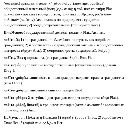
(местных) граждан; ἡ πολιτικὴ χώρα Polyb. (
лат.
ager publicus)
общественный земельный фонд (
у римлян
); ἡ πολιτικὴ ἐπιστήμη Plat.
искусство управлять государством, политика; ἄνθρωπος φύσει ζῷον
πολιτικόν (
sc.
ἐστιν) Arst. человек по природе есть существо
общественное;
2)
общеупотребительный (τὰ ὀνόματα Isocr.).
II
πολῑτικός
ὁ государственный деятель, политик Plat., Arst.
etc.
πολῑτικῶς
1)
по-граждански: π. ἔχειν Isocr. поступать как подобает
гражданину;
2)
в соответствии с гражданскими законами, в общественных
интересах (ἄρχειν Arst.);
3)
смиренно, кротко (μεμψιμοιρεῖν Polyb.).
πολῖτις, ῐδος
ἡ горожанка, (со)гражданка Soph., Eur., Plat.
πολῐτισμός
ὁ управление государственными (общественными) делами
Diog. L.
πολῐτο-γρᾰφέω
записывать в число граждан, наделять правом гражданства
(τινα Diod.).
πολῑτο-γρᾰφία
ἡ внесение в списки граждан Diod.
πολῑτο-φθόρος 2
пагубный для граждан
или
для государства (ἔργα Plat.).
πολῑτο-φύλαξ, ᾰκος
(ῠ) ὁ хранитель граждан (
звание высших должностных
лиц в Лариссе
) Arst.
Πολίχνα,
ион.
Πολίχνη
ἡ Полихна
1)
город в Троаде
Thuc.;
2)
город на о-ве
Хиос
Her.;
3)
город на о-ве Крит
Her.