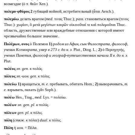
возмездие (ὁ π. θεῶν Xen.).
πολεμο-φθόρος 2
губящий войной, истребительный (ἆται Aesch.).
πολεμόω
делать врагом (
med.
τινας Thuc.);
pass.
становиться врагом (τινος
Thuc.): χωρίον, ὃ μετὰ μεγίστων καιρῶν οἰκειοῦταί τε καὶ πολεμοῦται Thuc.
область, дружественные или враждебные отношения с которой имеют
чрезвычайно большое значение.
Πολέμων, ονος
ὁ Полемон
1)
родом из Афин, сын Филострата, философ,
ученик Ксенократа, умер в 273 г. до н. э.
Plut., Diog. L.;
2)
ὁ Περιηγητής,
ученик Панетия, философ и географ-путешественник начала
II
в. до н. э.
Plut.
πολέος
эп.
gen.
к
πολύς.
πόλεος
эп.-ион.
gen.
к
πόλις.
πολεύω
1)
вращаться,
т. е.
пребывать, обитать Hom.;
2)
выворачивать,
т.
е.
взрывать, пахать (γᾶν Soph.).
πολέω
Hes., Trag.,
med.
Lys. = πολεύω.
πολέων
эп.
gen. pl.
к
πολύς.
πόλεων
gen. pl.
к
πόλις.
πόλη
(
стяж. к
πόλεε)
dual.
к
πόλις.
Πόλη
ἡ
ион.
= Πόλα.