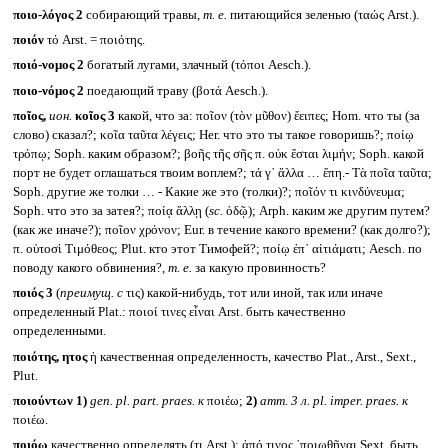
ποιο-λόγος 2
собирающий травы,
т. е.
питающийся зеленью (ταώς Arst.).
ποιόν
τό Arst. = ποιότης.
ποιό-νομος 2
богатый лугами, злачный (τόποι Aesch.).
ποιο-νόμος 2
поедающий траву (βοτά Aesch.).
ποῖος,
ион.
κοῖος
3
какой, что за: ποῖον (τὸν μῦθον) ἔειπες; Hom. что ты (за
слово) сказал?; κοῖα ταῦτα λέγεις; Her. что это ты такое говоришь?; ποίῳ
τρόπῳ; Soph. каким образом?; βοῆς τῆς σῆς π. οὐκ ἔσται λιμήν; Soph. какой
порт не будет оглашаться твоим воплем?; τά γ᾽ ἄλλα … ἔπη.- Τὰ ποῖα ταῦτα;
Soph. другие же толки … - Какие же это (толки)?; ποῖόν τι κινδύνευμα;
Soph. что это за затея?; ποίᾳ ἄλλῃ (
sc.
ὁδῷ); Arph. каким же другим путем?
(как же иначе?); ποῖον χρόνον; Eur. в течение какого времени? (как долго?);
π. οὑτοσὶ Τιμόθεος; Plut. кто этот Тимофей?; ποίῳ ἐπ᾽ αἰτιάματι; Aesch. по
поводу какого обвинения?,
т. е.
за какую провинность?
ποιός 3
(
преимущ. с
τις) какой-нибудь, тот или иной, так или иначе
определенный Plat.: ποιοί τινες εἶναι Arst. быть качественно
определенными.
ποιότης, ητος
ἡ качественная определенность, качество Plat., Arst., Sext.,
Plut.
ποιούντων
1)
gen. pl. part. praes.
к
ποιέω;
2)
атт. 3 л.
pl. imper. praes.
к
ποιέω.
ποιόω
качественно определять (τι Arst.): ἀπό τινος ᾽ποιωθῆναι Sext. быть