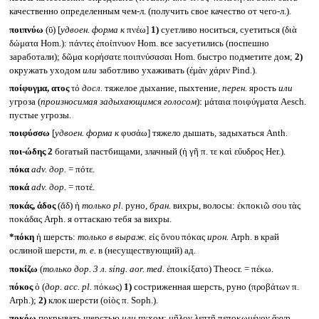
качественно определенным чем-л. (получить свое качество от чего-л.).
ποιπνύω
(ῡ) [
удвоен. форма к
πνέω]
1)
суетливо носиться, суетиться (διὰ
δώματα Hom.): πάντες ἐποίπνυον Hom. все засуетились (поспешно
заработали); δῶμα κορήσατε ποιπνύσασαι Hom. быстро подметите дом;
2)
окружать уходом
или
заботливо ухаживать (ἐμὰν χάριν Pind.).
ποίφυγμα, ατος
τό
досл.
тяжелое дыхание, пыхтение,
перен.
ярость
или
угроза (
произносимая задыхающимся голосом
): μάταια ποιφύγματα Aesch.
пустые угрозы.
ποιφύσσω
[
удвоен. форма к
φυσάω] тяжело дышать, задыхаться Anth.
ποι-ώδης 2
богатый пастбищами, злачный (ἡ γῆ π. τε καὶ εὔυδρος Her.).
πόκα
adv.
дор.
= πότε.
ποκά
adv.
дор.
= ποτέ.
ποκάς, άδος
(ᾰδ) ἡ
только
pl.
руно,
бран.
вихры, волосы: ἐκποκιῶ σου τὰς
ποκάδας Arph. я оттаскаю тебя за вихры.
*πόκη
ἡ шерсть:
только в выраж.
εἰς ὄνου πόκας
ирон.
Arph. в край
ослиной шерсти,
т. е.
в (несуществующий) ад.
ποκίζω
(
только дор. 3 л.
sing. aor. med.
ἐποικίξατο) Theocr. = πέκω.
πόκος
ὁ (
дор.
acc. pl.
πόκως)
1)
состриженная шерсть, руно (προβάτων π.
Arph.);
2)
клок шерсти (οἰὸς π. Soph.).
ποκόω
покрывать шерстью
или
пухом: μῆλον λεπτῇ πεποκωμένον ἄχνῃ