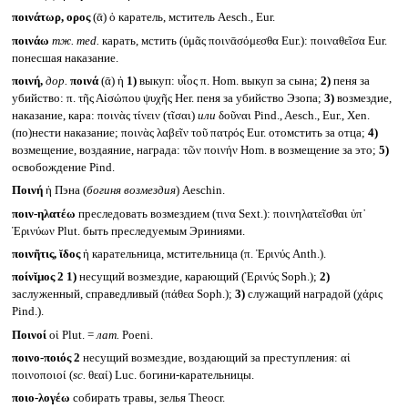
ποινάτωρ, ορος
(ᾱ) ὁ каратель, мститель Aesch., Eur.
ποινάω
тж.
med.
карать, мстить (ὑμᾶς ποινᾱσόμεσθα Eur.): ποιναθεῖσα Eur.
понесшая наказание.
ποινή,
дор.
ποινά
(ᾱ) ἡ
1)
выкуп: υἷος π. Hom. выкуп за сына;
2)
пеня за
убийство: π. τῆς Αἰσώπου ψυχῆς Her. пеня за убийство Эзопа;
3)
возмездие,
наказание, кара: ποινὰς τίνειν (τῖσαι)
или
δοῦναι Pind., Aesch., Eur., Xen.
(по)нести наказание; ποινὰς λαβεῖν τοῦ πατρός Eur. отомстить за отца;
4)
возмещение, воздаяние, награда: τῶν ποινήν Hom. в возмещение за это;
5)
освобождение Pind.
Ποινή
ἡ Пэна (
богиня возмездия
) Aeschin.
ποιν-ηλατέω
преследовать возмездием (τινα Sext.): ποινηλατεῖσθαι ὑπ᾽
Ἐρινύων Plut. быть преследуемым Эриниями.
ποινῆτις, ῐδος
ἡ карательница, мстительница (π. Ἐρινύς Anth.).
ποίνῐμος 2
1)
несущий возмездие, карающий (Ἐρινύς Soph.);
2)
заслуженный, справедливый (πάθεα Soph.);
3)
служащий наградой (χάρις
Pind.).
Ποινοί
οἱ Plut. =
лат.
Poeni.
ποινο-ποιός 2
несущий возмездие, воздающий за преступления: αἱ
ποινοποιοί (
sc.
θεαί) Luc. богини-карательницы.
ποιο-λογέω
собирать травы, зелья Theocr.