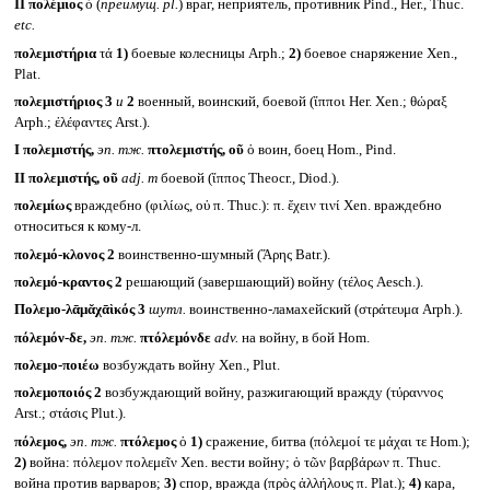
II
πολέμιος
ὁ (
преимущ.
pl.
)
враг, неприятель, противник Pind., Her., Thuc.
etc.
πολεμιστήρια
τά
1)
боевые колесницы Arph.;
2)
боевое снаряжение Xen.,
Plat.
πολεμιστήριος 3
и
2
военный, воинский, боевой (ἵπποι Her. Xen.; θώραξ
Arph.; ἐλέφαντες Arst.).
I
πολεμιστής,
эп. тж.
πτολεμιστής, οῦ
ὁ воин, боец Hom., Pind.
II
πολεμιστής, οῦ
adj. m
боевой (ἵππος Theocr., Diod.).
πολεμίως
враждебно (φιλίως, οὐ π. Thuc.): π. ἔχειν τινί Xen. враждебно
относиться к кому-л.
πολεμό-κλονος 2
воинственно-шумный (Ἄρης Batr.).
πολεμό-κραντος 2
решающий (завершающий) войну (τέλος Aesch.).
Πολεμο-λᾱμᾰχᾱὶκός 3
шутл.
воинственно-ламахейский (στράτευμα Arph.).
πόλεμόν-δε,
эп. тж.
πτόλεμόνδε
adv.
на войну, в бой Hom.
πολεμο-ποιέω
возбуждать войну Xen., Plut.
πολεμοποιός 2
возбуждающий войну, разжигающий вражду (τύραννος
Arst.; στάσις Plut.).
πόλεμος,
эп. тж.
πτόλεμος
ὁ
1)
сражение, битва (πόλεμοί τε μάχαι τε Hom.);
2)
война: πόλεμον πολεμεῖν Xen. вести войну; ὁ τῶν βαρβάρων π. Thuc.
война против варваров;
3)
спор, вражда (πρὸς ἀλλήλους π. Plat.);
4)
кара,