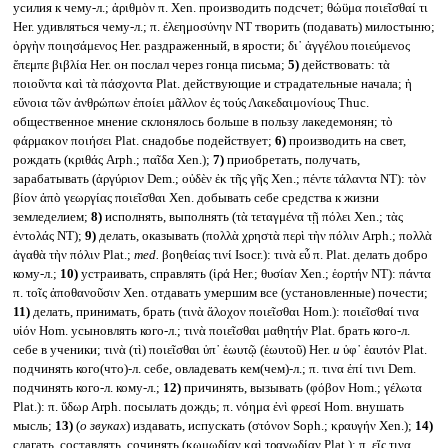
усилия к чему-л.; ἀριθμὸν π. Xen. производить подсчет; θώϋμα ποιεῖσθαί τι
Her. удивляться чему-л.; π. ἐλεημοσύνην NT творить (подавать) милостыню;
ὁργὴν ποιησάμενος Her. раздраженный, в ярости; δι᾽ ἀγγέλου ποιεύμενος
ἔπεμπε βιβλία Her. он послал через гонца письма;
5)
действовать: τὰ
ποιοῦντα καὶ τὰ πάσχοντα Plat. действующие и страдательные начала; ἡ
εὔνοια τῶν ἀνθρώπων ἐποίει μᾶλλον ἐς τούς Λακεδαιμονίους Thuc.
общественное мнение склонялось больше в пользу лакедемонян; τὸ
φάρμακον ποιήσει Plat. снадобье подействует;
6)
производить на свет,
рождать (κριθάς Arph.; παῖδα Xen.);
7)
приобретать, получать,
зарабатывать (ἀργύριον Dem.; οὐδὲν ἐκ τῆς γῆς Xen.; πέντε τάλαντα NT): τὸν
βίον ἀπὸ γεωργίας ποιεῖσθαι Xen. добывать себе средства к жизни
земледелием;
8)
исполнять, выполнять (τὰ τεταγμένα τῇ πόλει Xen.; τὰς
ἐντολάς NT);
9)
делать, оказывать (πολλὰ χρηστὰ περὶ τὴν πόλιν Arph.; πολλὰ
ἀγαθὰ τὴν πόλιν Plat.;
med.
βοηθείας τινί Isocr.): τινὰ εὖ π. Plat. делать добро
кому-л.;
10)
устраивать, справлять (ἱρά Her.; θυσίαν Xen.; ἑορτήν NT): πάντα
π. τοῖς ἀποθανοῦσιν Xen. отдавать умершим все (установленные) почести;
11)
делать, принимать, брать (τινὰ ἄλοχον ποιεῖσθαι Hom.): ποιεῖσθαί τινα
υἱόν Hom. усыновлять кого-л.; τινὰ ποιεῖσθαι μαθητήν Plat. брать кого-л.
себе в ученики; τινὰ (τὶ) ποιεῖσθαι ὑπ᾽ ἑωυτῷ (ἑωυτοῦ) Her.
и
ὑφ᾽ ἑαυτόν Plat.
подчинять кого(что)-л. себе, овладевать кем(чем)-л.; π. τινα ἐπί τινι Dem.
подчинять кого-л. кому-л.;
12)
причинять, вызывать (φόβον Hom.; γέλωτα
Plat.): π. ὕδωρ Arph. посылать дождь; π. νόημα ἐνὶ φρεσί Hom. внушать
мысль;
13)
(
о звуках
) издавать, испускать (στόνον Soph.; κραυγήν Xen.);
14)
слагать, составлять, сочинять (κωμῳδίαν καὶ τραγῳδίαν Plat.): π. εἴς τινα,