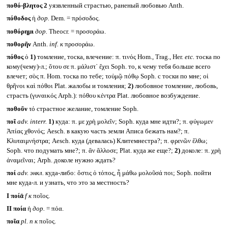
ποθό-βλητος 2
уязвленный страстью, раненый любовью Anth.
πόθοδος
ἡ
дор.
Dem. = πρόσοδος.
ποθόρημι
дор.
Theocr. = προσοράω.
ποθορῆν
Anth.
inf.
к
προσοράω.
πόθος
ὁ
1)
томление, тоска, влечение: π. τινός Hom., Trag., Her.
etc.
тоска по
кому(чему)-л.; ὅτου σε π. μάλιστ᾽ ἔχει Soph. то, к чему тебя больше всего
влечет; σὸς π. Hom. тоска по тебе; τοὐμῷ πόθῳ Soph. с тоски по мне; οἱ
θρῆνοι καὶ πόθοι Plat. жалобы и томления;
2)
любовное томление, любовь,
страсть (γυναικός Arph.): πόθου κέντρα Plat. любовное возбуждение.
ποθοῦν
τό страстное желание, томление Soph.
ποῖ
adv. interr.
1)
куда: π. με χρὴ μολεῖν; Soph. куда мне идти?; π. φύγωμεν
Ἀπίας χθονός; Aesch. в какую часть земли Аписа бежать нам?; π.
Κλυταιμνήστρα; Aesch. куда (девалась) Клитемнестра?; π. φρενῶν ἔλθω;
Soph. что подумать мне?; π. ἂν ἄλλοσε; Plat. куда же еще?;
2)
доколе: π. χρὴ
ἀναμεῖναι; Arph. доколе нужно ждать?
ποί
adv.
энкл.
куда-либо: ὅστις ὁ τόπος, ἦ μάθω μολοῦσά ποι; Soph. пойти
мне куда-л. и узнать, что это за местность?
I
ποίᾱ
f
к
ποῖος.
II
ποία
ἡ
дор.
= πόα.
ποῖα
pl. n
к
ποῖος.