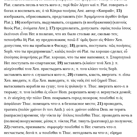
Plat. слагать песнь в честь кого-л.; περὶ θεῶν λέγειν καὶ π. Plat. говорить о
богах и воспевать их; ὁ τὰ Κύπρια ποιήσας Arst. автор «Киприй»;
15)
изображать, обрисовывать, представлять (τὸν Ἀγαμέμνονα ἀγαθὸν ἄνδρα
Plat.);
16)
изобретать, выдумывать, создавать (в воображении) (καινοὺς
θεούς Plat.; ὀνόματα Arst.);
17)
предполагать, допускать: σφέας ποιέω ἴσους
ἐκείνοισι εἶναι Her. я полагаю, что их было столько же, сколько тех;
πεποιήσθω δή Plat. ну предположим; ποιῶ δ᾽ ὑμᾶς ἥκειν εἰς Φᾶσιν Xen.
допустим, что вы прибыли в Фасиду;
18)
делать, поступать: πῶς ποιήσεις;
Soph. что ты предпримешь?; καλῶς ποιῶν σύ Plat. ты хорошо сделал; εὖ
ἐποίησας ἀναμνήσας με Plat. хорошо, что ты мне напомнил; π. Σπαρτιητικά
Her. поступать по-спартански;
19)
заставлять (κλαίειν τινά Xen.): π.
αἰσχύνεσθαί τινα Xen. пристыдить кого-л.; π. τινα κλύειν τινός Soph.
заставлять кого-л. слушаться кого-л.;
20)
ставить, класть, ввергать: π. εἴσω
Xen. вводить; π. ἔξω Xen. выводить; π. τὰς ναῦς ἐπὶ τοῦ ξηροῦ Thuc.
вытаскивать корабли на сушу; τινα ἐς ψυλακὴν π. Thuc. ввергать кого-л. в
тюрьму; π. τινα ἱκέσθαι ἐς οἶκον Hom. разрешить кому-л. вернуться домой;
π. ἐν αἰσχύνῃ τὴν πόλιν Dem. покрывать город позором; ποιεῖσθαί τι ἐς
ἀσφάλειαν Thuc. помещать что-л. в безопасное место;
21)
проводить,
тратить (πολὺν χρόνον ἔν τινι Anth.): οὐ π. χρόνον οὐδένα Dem. не терять
(напрасно) времени; τὴν νύκτα ἐφ᾽ ὅπλοις ποιεῖσθαι Thuc. проводить ночь в
(полном) вооружении; μέσας π. νύκτας Plat. тянуть (разговор) до полуночи;
22)
считать, признавать: συμφορὴν ποιεῖσθαί τι Her. считать что-л.
несчастьем; δεινὰ π.
и
ποιεῖσθαι τι Thuc. негодовать на что-л.; εὕρημα