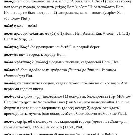
πολίζω
(
эп.
aor.
πόλισσα;
эп. 3 л.
sing. ppf. pass.
πεπόλιστο)
1)
строить город
или
вокруг города, возводить (τεῖχος Hom.): οὔπω Ἴλιος πεπόλιστο Hom.
Илион еще не был построен;
2)
застраивать, колонизовать (χωρίον Xen.;
τὸν τόπον Plut.).
πολιή
ἡ
ион.
= πολιά.
πολιήτης,
дор.
πολιάτας, ου
(ᾱτ) ὁ
1)
Hom., Her., Aesch., Eur. = πολίτης I, 1;
2)
Her. = πολίτης I, 2.
πολιῆτις, ῐδος
ἡ (со)гражданка: π. ἀκτή Eur. родной берег.
πόλιν-δε
adv.
в город, к городу Hom.
πολιο-κρότᾰφος 2
[πολιός] с седыми висками, седовласый Hom., Hes.
πόλιον
τό
бот. предполож.
дубровка (
Teucria polium
или
Veronica
chamaedrys
) Plut.
πολιόομαι
становиться седым, седеть: πρῶτοι πολιοῦνται οἱ κρόταφοι Arst.
первыми седеют виски.
πολῐ-ορκέω
(
ион.
impf.
ἐπολιόρκεον)
1)
осаждать, блокировать (τὴν Μίλητον
Her.; ὑπὸ τριήρων πολιορκεῖσθαι Isocr.): οὐ δυνάμενοι πολιορκεῖσθαι Thuc. не
будучи в состоянии выдерживать (долее) осаду;
2)
перен.
осаждать,
преследовать, мучить (ὑπὸ συκοφαντῶν πολιορκούμενοι πολιορκίαν Plat.).
πολι-ορκητής, οῦ
ὁ полиоркет, осаждающий города (
прозвище Деметрия,
сына Антигона, 337-283 гг. до н. э.
) Diod., Plut.
πολι-ορκητικός 3
применяемый при осаде (ἐπίνοιαι καὶ βίαι Polyb.).