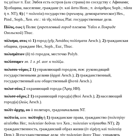
τις γείτων π. Eur. Эвбея есть остров (
или
страна) по соседству с Афинами;
5)
община, население, граждане (π. καὶ ἄστυ Hom.; π. ἀνάριθμος Soph.; πᾶσα
ἡ π. NT);
6)
( = πολιτεία) государство (
преимущ.
демократическое) Hes.,
Pind., Soph., Xen.
etc.
: τὰ τῆς πόλεως Plat. государственные дела.
Πόλις, εως
ἡ Полис (
укрепленный город племени
Ὑαῖοι
в Локриде
Озольской
) Thuc.
πόλισμα, ατος
τό
1)
город (γῆς Ἀσιάδος πολίσματα Aesch.);
2)
гражданская
община, граждане Her., Soph., Eur., Thuc.
πολισμάτιον
(ᾰ) τό городок, местечко Polyb.
πολίσσαμεν
эп. 1 л.
pl. aor.
к
πολίζω.
πολισσο-νόμος 2
1)
управляющий городом,
тж.
руководящий
государственными делами (ἀρχαί Aesch.);
2)
гражданственный,
государственный
или
общественный (βιοτά Aesch.).
πολισ-σόος 2
охраняющий города (Ἄρης HH).
πολισσ-οῦχος 2
1)
охраняющий город(а) (θεοί Aesch.);
2)
населяющий
город(а) (λεώς Aesch.).
πολῑτ-άρχης, ου
ὁ политарх, градоначальник NT.
πολῑτεία,
ион.
πολῑτηΐη
ἡ
1)
гражданские права, гражданство (πολιτηίην
αἰτεῖσθαι Her.; πολιτείαν δοῦναι τινι Xen.; πολιτείαν κτήσασθαι NT);
2)
гражданственность, гражданский образ жизни (ἐν εἰρήνῃ καὶ πολιτείᾳ
Dem.);
3)
государственные дела: τὴν πολιτείαν ἄγειν Thuc. управлять