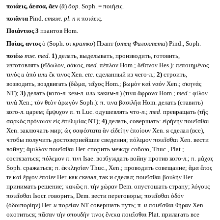
ποιάεις, άεσσα, ᾰεν
(ᾱ)
дор.
Soph. = ποιήεις.
ποιᾶντα
Pind.
стяж.
pl. n
к
ποιάεις.
Ποιάντιος 3
пэантов Hom.
Ποίας, αντος
ὁ (Soph. οι
кратко
) Пэант (
отец Филоктета
) Pind., Soph.
ποιέω
тж.
med.
1)
делать, выделывать, производить, готовить,
изготовлять (εἴδωλον, σάκος,
med.
πέπλον Hom.; δεῖπνον Hes.): πεποιημένος
τινός
и
ἀπό
или
ἔκ τινος Xen.
etc.
сделанный из чего-л.;
2)
строить,
возводить, воздвигать (δῶμα, τεῖχος Hom.; βωμὸν καὶ ναόν Xen.; σκηνάς
NT);
3)
делать (кого-л. кем-л.
или
каким-л.) (τινα ἄφρονα Hom.;
med.
: φίλον
τινά Xen.; τὸν θεὸν ἀρωγόν Soph.): π. τινα βασιλῆα Hom. делать (ставить)
кого-л. царем; ἔμψυχον π. τι Luc. одушевлять что-л.;
med.
превращать (τῆς
σαρκὸς πρόνοιαν εἰς ἐπιθυμίας NT);
4)
делать, совершать: εἰρήνην ποιεῖσθαι
Xen. заключать мир; ὡς σαφέστατα ἂν εἰδείην ἐποίουν Xen. я сделал (все),
чтобы получить достовернейшие сведения; πόλεμον ποιεῖσθαι Xen. вести
войну; ἅμιλλαν ποιεῖσθαι Her. спорить между собою, Thuc., Plat.;
состязаться; πόλεμον π. τινι Isae. возбуждать войну против кого-л.; π. μάχας
Soph. сражаться; π. ἐκκλησίαν Thuc., Xen.; проводить совещание; ἅμα ἔπος
τε καὶ ἔργον ἐποίεε Her. как сказал, так и сделал; ποιεῖσθαι βουλήν Her.
принимать решение; κακῶς π. τὴν χώραν Dem. опустошать страну; λόγους
ποιεῖσθαι Isocr. говорить, Dem. вести переговоры; ποιεῖσθαι ὁδόν
(ὁδοιπορίην) Her.
и
πορείαν NT совершать путь; π.
и
ποιεῖσθαι θήραν Xen.
охотиться; πᾶσαν τὴν σπουδήν τινος ἕνεκα ποιεῖσθαι Plat. прилагать все