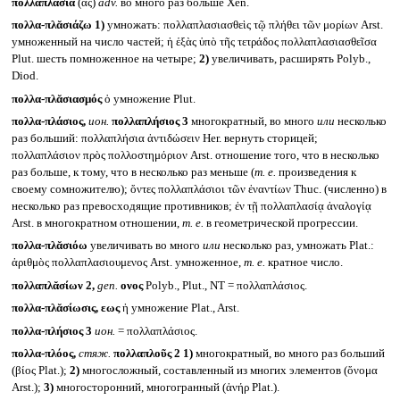
πολλαπλάσια
(ᾰς)
adv.
во много раз больше Xen.
πολλα-πλᾰσιάζω
1)
умножать: πολλαπλασιασθεὶς τῷ πλήθει τῶν μορίων Arst.
умноженный на число частей; ἡ ἑξὰς ὑπὸ τῆς τετράδος πολλαπλασιασθεῖσα
Plut. шесть помноженное на четыре;
2)
увеличивать, расширять Polyb.,
Diod.
πολλα-πλᾰσιασμός
ὁ умножение Plut.
πολλα-πλάσιος,
ион.
πολλαπλήσιος 3
многократный, во много
или
несколько
раз больший: πολλαπλήσια ἀντιδώσειν Her. вернуть сторицей;
πολλαπλάσιον πρὸς πολλοστημόριον Arst. отношение того, что в несколько
раз больше, к тому, что в несколько раз меньше (
т. е.
произведения к
своему сомножителю); ὄντες πολλαπλάσιοι τῶν ἐναντίων Thuc. (численно) в
несколько раз превосходящие противников; ἐν τῇ πολλαπλασίᾳ ἀναλογίᾳ
Arst. в многократном отношении,
т. е.
в геометрической прогрессии.
πολλα-πλᾰσιόω
увеличивать во много
или
несколько раз, умножать Plat.:
ἀριθμὸς πολλαπλασιουμενος Arst. умноженное,
т. е.
кратное число.
πολλαπλᾰσίων 2,
gen.
ονος
Polyb., Plut., NT = πολλαπλάσιος.
πολλα-πλᾰσίωσις, εως
ἡ умножение Plat., Arst.
πολλα-πλήσιος 3
ион.
= πολλαπλάσιος.
πολλα-πλόος,
стяж.
πολλαπλοῦς 2
1)
многократный, во много раз больший
(βίος Plat.);
2)
многосложный, составленный из многих элементов (ὄνομα
Arst.);
3)
многосторонний, многогранный (ἀνήρ Plat.).