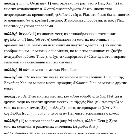
πολλᾰχῇ
или
πολλᾰχῆ
adv.
1)
многократно, не раз, часто Her., Xen.;
2)
во
многих отношениях: π. δυσπάλαιστα πράγματα Aesch. множество
непреодолимых препятствий; γελοῖον ἂν εἴη π. Plat. это было бы во многих
отношениях (
т. е.
крайне) смешно;
3)
многими способами: π. ἄλλῃ Plat.
многими другими способами.
πολλᾰχό-θεν
adv.
1)
из многих мест, из разнообразных источников:
ἠγγέλλετο π. Thuc. (об этом) сообщалось из многих источников; π.
ὁμολογεῖται Plat. многими источниками подтверждается;
2)
по многим
соображениям, на многих основаниях, по многим причинам (π. ξυνέβη
ἀναχωρῆσαι αὐτούς Thuc.): π. ἔχω τεκμαιρόμενος εἰκάζειν Lys. это я вправе
заключить на основании многих случаев.
πολλᾰχό-θῐ
adv.
во многих местах Plut., Luc.
πολλᾰχό-σε
adv.
во многие места, по многим направлениям Thuc.: π. τῆς
Ἀρκαδίας Xen. во многие места Аркадии; ἄλλοσε π. Plat. во многие другие
места.
πολλᾰχοῦ
adv.
1)
во многих местах: καὶ ἄλλοι ἄλλοθι π. ἄνδρες Plat. да и
другие люди во многих других местах; π. τῆς γῆς Plat. (
v. l.
πανταχοῦ) во
многих местах земли;
2)
(= πολλαχῇ) часто, неоднократно (λέγειν Plat.;
λογίζεσθαι Isocr.): π. μνήμην τινὸς ἔχειν Her. часто вспоминать о ком-л.
πολλᾰχῶς
1)
многими способами (οὐχ ἑνὶ τρόπῳ, ἀλλὰ π. Dem.);
2)
во
многих смыслах, в различных значениях (λέγεσθαι Arst.).