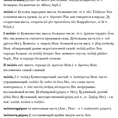
πολλο-δεκάκις
(ᾰ)
adv.
во много раз больше, чем десятикратно,
т. е.
безмерно, бесконечно (π. ἄθλιος Arph.).
πολλοί
οἱ
1)
толпа, народные массы, большинство: οἱ π. τῶν Ἑλλήνων Xen.
основная масса греков; ὡς οἱ π. λέγουσιν Plat. как говорится в народе;
2)
солдатская масса, солдаты (οἱ μὲν προεστῶτες τῶν Καρχηδονίων, οἱ δὲ π.
Polyb.).
I
πολλόν
τό
1)
множество, масса, большое число: τὸ π. ἡγέαται ἰσχυρὸν εἶναι
Her. численность считается признаком силы;
2)
большая часть (τὸ π. τοῦ
χρόνου Her.);
3)
много: π. σαρκός Hom. большой кусок мяса; π. βίης ἐπιδευής
Hom. обладающий далеко недостаточной силой; πολλῷ μεῖζον Xen.
гораздо больше; οὐ πολλῷ ὕστερον Xen. немного спустя; πολλῷ μᾶλλον
Soph., Plat. в гораздо большей степени.
II
πολλόν
adv.
много, гораздо (π. ἀμείνων Hom.): π. ἄριστος Hom.
несомненно самый славный.
πολλός
3 (= πολύς)
1)
многократный, частый: π. λισσόμενος Hom. часто
упрашивающий; πολλὸν ἦν τοῦτο τὸ ἔπος Her., это слово часто
повторялось; π. ὑπὸ παντὸς ἀνδρος αἰνεομενος Her. непрерывно
восхваляемый всеми;
2)
обширный (χῶρος π. Her.);
3)
длинный, долгий
(ὁδός Her.);
4)
сильный, могущественный (μέγας καὶ π.,
sc.
Ξέρξης Her.). -
см.
тж.
πολλά, πολλοί
и
πολλόν.
πολλοστημόριον
τό ничтожная часть (Arst.; Thuc. -
v. l.
πολλοστὸν μόριον).
πολλοστη-μόριος 2
составляющий крайне малую часть Arst.