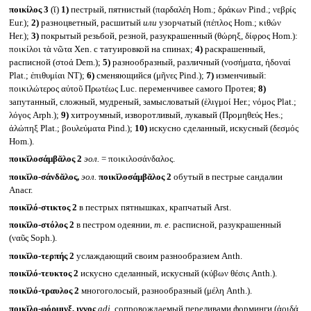
ποικίλος 3
(ῐ)
1)
пестрый, пятнистый (παρδαλέη Hom.; δράκων Pind.; νεβρίς
Eur.);
2)
разноцветный, расшитый
или
узорчатый (πέπλος Hom.; κιθών
Her.);
3)
покрытый резьбой, резной, разукрашенный (θώρηξ, δίφρος Hom.):
ποικίλοι τὰ νῶτα Xen. с татуировкой на спинах;
4)
раскрашенный,
расписной (στοά Dem.);
5)
разнообразный, различный (νοσήματα, ἡδοναί
Plat.; ἐπιθυμίαι NT);
6)
сменяющийся (μῆνες Pind.);
7)
изменчивый:
ποικιλώτερος αὐτοῦ Πρωτέως Luc. переменчивее самого Протея;
8)
запутанный, сложный, мудреный, замысловатый (ἑλιγμοί Her.; νόμος Plat.;
λόγος Arph.);
9)
хитроумный, изворотливый, лукавый (Προμηθεύς Hes.;
ἀλώπηξ Plat.; βουλεύματα Pind.);
10)
искусно сделанный, искусный (δεσμός
Hom.).
ποικῐλοσάμβᾰλος 2
эол.
= ποικιλοσάνδαλος.
ποικῐλο-σάνδᾰλος,
эол.
ποικῐλοσάμβᾰλος 2
обутый в пестрые сандалии
Anacr.
ποικῐλό-στικτος 2
в пестрых пятнышках, крапчатый Arst.
ποικῐλο-στόλος 2
в пестром одеянии,
т. е.
расписной, разукрашенный
(ναῦς Soph.).
ποικῐλο-τερπής 2
услаждающий своим разнообразием Anth.
ποικῐλό-τευκτος 2
искусно сделанный, искусный (κύβων θέσις Anth.).
ποικῐλό-τραυλος 2
многоголосый, разнообразный (μέλη Anth.).
ποικῐλο-φόρμιγξ, ιγγος
adj.
сопровождаемый переливами форминги (ἀοιδά