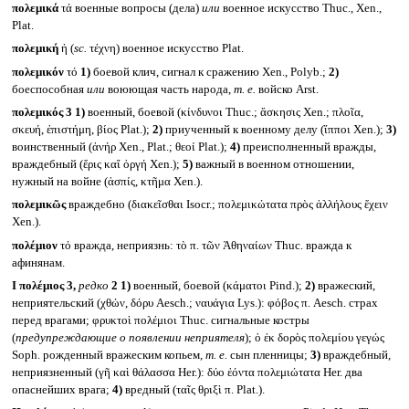
πολεμικά
τά военные вопросы (дела)
или
военное искусство Thuc., Xen.,
Plat.
πολεμική
ἡ (
sc.
τέχνη) военное искусство Plat.
πολεμικόν
τό
1)
боевой клич, сигнал к сражению Xen., Polyb.;
2)
боеспособная
или
воюющая часть народа,
т. е.
войско Arst.
πολεμικός 3
1)
военный, боевой (κίνδυνοι Thuc.; ἄσκησις Xen.; πλοῖα,
σκευή, ἐπιστήμη, βίος Plat.);
2)
приученный к военному делу (ἵπποι Xen.);
3)
воинственный (ἀνήρ Xen., Plat.; θεοί Plat.);
4)
преисполненный вражды,
враждебный (ἔρις καἴ ὀργή Xen.);
5)
важный в военном отношении,
нужный на войне (ἀσπίς, κτῆμα Xen.).
πολεμικῶς
враждебно (διακεῖσθαι Isocr.; πολεμικώτατα πρὸς ἀλλήλους ἔχειν
Xen.).
πολέμιον
τό вражда, неприязнь: τὸ π. τῶν Ἀθηναίων Thuc. вражда к
афинянам.
I
πολέμιος 3,
редко
2
1)
военный, боевой (κάματοι Pind.);
2)
вражеский,
неприятельский (χθών, δόρυ Aesch.; ναυάγια Lys.): φόβος π. Aesch. страх
перед врагами; φρυκτοὶ πολέμιοι Thuc. сигнальные костры
(
предупреждающие о появлении неприятеля
); ὁ ἐκ δορὸς πολεμίου γεγώς
Soph. рожденный вражеским копьем,
т. е.
сын пленницы;
3)
враждебный,
неприязненный (γῆ καὶ θάλασσα Her.): δύο ἐόντα πολεμιώτατα Her. два
опаснейших врага;
4)
вредный (ταῖς θριξὶ π. Plat.).