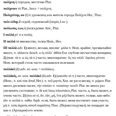
πολίχνη
ἡ городок, местечко Plut.
πολίχνιον
τό Plat., Isocr. = πολίχνη.
Πολιχνίτης, ου
(ῑ) ὁ уроженец
или
житель города Πολίχνα Her., Thuc.
πολι-ώδης 2
седой, седовласый (ἰατρός Luc.).
πολίωσις, εως
ἡ (по)седение Arst., Plut.
I
πολλά
pl. n
к
πολύς.
II
πολλά
τά множество, толпа Hom., Hes.
III
πολλά
adv.
1)
много, весьма, вполне: μάλα π. Hom. крайне, чрезвычайно
много; π. τάλαινα Aesch.
и
ἐς πόλλ᾽ ἀθλία Eur. глубоко несчастная женщина;
2)
(
тж.
τὰ π.
и
ὡς τὰ π.) часто, многократно: ὅς τοι πόλλ᾽ ὄφελος γένετο
Hom. который столь часто оказывался полезным.
πολλάκῐ
(ᾰ)
adv. эп.-ион.
= πολλάκις.
πολλάκῐς,
эп.-ион.
πολλάκῐ
(ᾰ)
adv.
1)
(
иногда
τὸ π.) часто, многократно
(Hom.; π. καὶ οὐκ ἅπαξ Her.): π. τοῦ μηνός Xen. не раз в месяц; π. μύριοι Plat.
много десятков тысяч; τὴν οὐσίαν π. τοσαύτην ποιεῖν Plat. во много раз
увеличить состояние; π. δὲ καὶ ἴσως πλειστάκις Plat. часто, а, быть может, и
очень часто;
2)
(
после
εἰ, ἄν, ἐάν, μή, ἵνα μή) быть может, только, как-либо:
ἐάν τι πολλὰ π. πάθω Arph. если, быть может, меня постигнет злая участь;
μὴ π. τοὺς ἀγροὺς αὑτοῦ παραλίπῃ Thuc. (Перикл подумал), не пощадит ли
как-л. (Архидам) его землю.