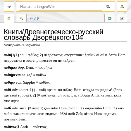
ещё
Книги/Древнегреческо-русский
словарь Дворецкого/104
Материал из LingvoWiki
Перейти
Перейти
ποθή
ἡ
1)
эп.
= πόθος;
2)
недостаток, отсутствие: ξενίων οἱ οὐ π. ἔσται Hom.
к
к
недостатка в гостеприимстве он не найдет.
навигации
поиску
ποθήκω
дор.
Dem. = προσήκω.
ποθήμεναι
эп.
inf.
к
ποθέω.
ποθήω
эол.
Sappho = ποθέω.
πόθῐ
adv. interr.
1)
( = ποῦ) где: π. τοι πόλις; Hom. откуда ты родом? (
досл.
где твой город?);
2)
(= ποῖ) куда: μὴ νοέων, π. νίσομαι Anth. не зная, куда
мне идти.
ποθί
adv.
энкл.
(= πού)
1)
где-либо Hom., Soph.;
2)
когда-либо Hom.;
3)
как-
либо, так или иначе,
тж.
видимо: ἀλλά ποθι Ζεὺς αἴτιος Hom. видимо,
повинен Зевс.
ποθῐνός 3
Anth. = ποθεινός.