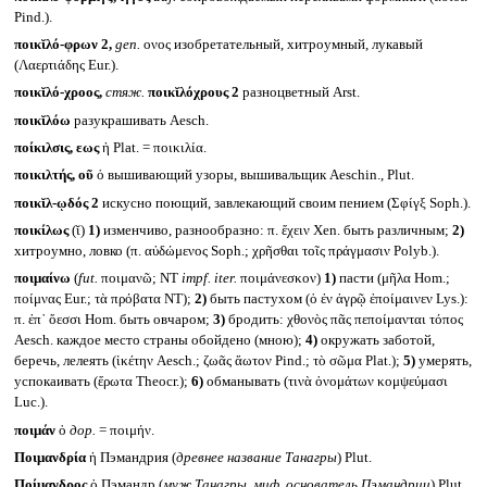
Pind.).
ποικῐλό-φρων 2,
gen.
ονος изобретательный, хитроумный, лукавый
(Λαερτιάδης Eur.).
ποικῐλό-χροος,
стяж.
ποικῐλόχρους 2
разноцветный Arst.
ποικῐλόω
разукрашивать Aesch.
ποίκιλσις, εως
ἡ Plat. = ποικιλία.
ποικιλτής, οῦ
ὁ вышивающий узоры, вышивальщик Aeschin., Plut.
ποικῐλ-ῳδός 2
искусно поющий, завлекающий своим пением (Σφίγξ Soph.).
ποικίλως
(ῐ)
1)
изменчиво, разнообразно: π. ἔχειν Xen. быть различным;
2)
хитроумно, ловко (π. αὐδώμενος Soph.; χρῆσθαι τοῖς πράγμασιν Polyb.).
ποιμαίνω
(
fut.
ποιμανῶ; NT
impf. iter.
ποιμάνεσκον)
1)
пасти (μῆλα Hom.;
ποίμνας Eur.; τὰ πρόβατα NT);
2)
быть пастухом (ὁ ἐν ἀγρῷ ἐποίμαινεν Lys.):
π. ἐπ᾽ ὄεσσι Hom. быть овчаром;
3)
бродить: χθονὸς πᾶς πεποίμανται τόπος
Aesch. каждое место страны обойдено (мною);
4)
окружать заботой,
беречь, лелеять (ἱκέτην Aesch.; ζωᾶς ἄωτον Pind.; τὸ σῶμα Plat.);
5)
умерять,
успокаивать (ἔρωτα Theocr.);
6)
обманывать (τινὰ ὀνομάτων κομψεύμασι
Luc.).
ποιμάν
ὁ
дор.
= ποιμήν.
Ποιμανδρία
ἡ Пэмандрия (
древнее название Танагры
) Plut.
Ποίμανδρος
ὁ Пэмандр (
муж Танагры, миф. основатель Пэмандрии
) Plut.