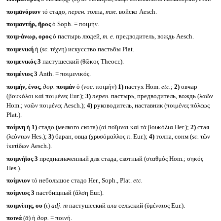
ποιμᾱνόριον
τό стадо,
перен.
толпа,
тж.
войско Aesch.
ποιμαντήρ, ῆρος
ὁ Soph. = ποιμήν.
ποιμ-άνωρ, ορος
ὁ пастырь людей,
т. е.
предводитель, вождь Aesch.
ποιμενική
ἡ (
sc.
τέχνη) искусство пастьбы Plat.
ποιμενικός 3
пастушеский (θῶκος Theocr.).
ποιμένιος 3
Anth. = ποιμενικός.
ποιμήν, ένος,
дор.
ποιμάν
ὁ (
voc.
ποιμήν)
1)
пастух Hom.
etc.
;
2)
овчар
(βουκόλοι καὶ ποιμένες Eur.);
3)
перен.
пастырь, предводитель, вождь (λαῶν
Hom.; ναῶν ποιμένες Aesch.);
4)
руководитель, наставник (ποιμένες πόλεως
Plat.).
ποίμνη
ἡ
1)
стадо (мелкого скота) (αἱ ποῖμναι καὶ τὰ βουκόλια Her.);
2)
стая
(λεόντων Hes.);
3)
баран, овца (χρυσόμαλλος π. Eur.);
4)
толпа, сонм (
sc.
τῶν
ἱκετίδων Aesch.).
ποιμνήϊος 3
предназначенный для стада, скотный (σταθμός Hom.; σηκός
Hes.).
ποίμνιον
τό небольшое стадо Her., Soph., Plat.
etc.
ποίμνιος 3
пастбищный (ἄλση Eur.).
ποιμνίτης, ου
(ῑ)
adj. m
пастушеский
или
сельский (ὑμέναιος Eur.).
ποινά
(ᾱ) ἡ
дор.
= ποινή.