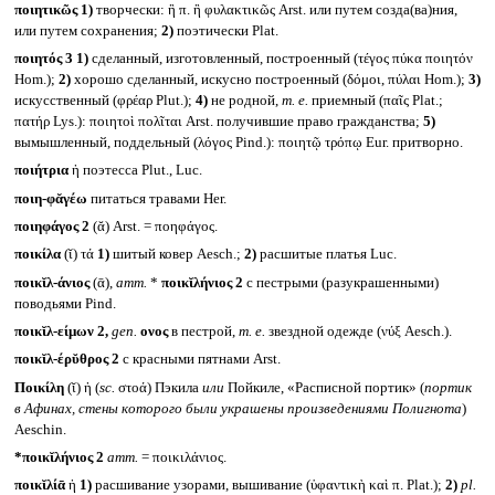
ποιητικῶς
1)
творчески: ἢ π. ἢ φυλακτικῶς Arst. или путем созда(ва)ния,
или путем сохранения;
2)
поэтически Plat.
ποιητός 3
1)
сделанный, изготовленный, построенный (τέγος πύκα ποιητόν
Hom.);
2)
хорошо сделанный, искусно построенный (δόμοι, πύλαι Hom.);
3)
искусственный (φρέαρ Plut.);
4)
не родной,
т. е.
приемный (παῖς Plat.;
πατήρ Lys.): ποιητοὶ πολῖται Arst. получившие право гражданства;
5)
вымышленный, поддельный (λόγος Pind.): ποιητῷ τρόπῳ Eur. притворно.
ποιήτρια
ἡ поэтесса Plut., Luc.
ποιη-φᾰγέω
питаться травами Her.
ποιηφάγος 2
(ᾰ) Arst. = ποηφάγος.
ποικίλα
(ῐ) τά
1)
шитый ковер Aesch.;
2)
расшитые платья Luc.
ποικῐλ-άνιος
(ᾱ),
атт.
*
ποικῐλήνιος 2
с пестрыми (разукрашенными)
поводьями Pind.
ποικῐλ-είμων 2,
gen.
ονος
в пестрой,
т. е.
звездной одежде (νύξ Aesch.).
ποικῐλ-έρῠθρος 2
с красными пятнами Arst.
Ποικίλη
(ῐ) ἡ (
sc.
στοά) Пэкила
или
Пойкиле, «Расписной портик» (
портик
в Афинах, стены которого были украшены произведениями Полигнота
)
Aeschin.
*ποικῐλήνιος 2
атт.
= ποικιλάνιος.
ποικῐλίᾱ
ἡ
1)
расшивание узорами, вышивание (ὑφαντικὴ καὶ π. Plat.);
2)
pl.