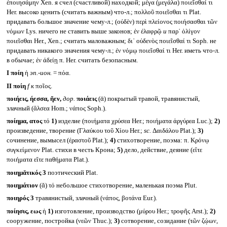
ἐποιησάμην Xen. я счел (счастливой) находкой; μέγα (μεγάλα) ποιεῖσθαί τι
Her. высоко ценить (считать важным) что-л.; πολλοῦ ποιεῖσθαι τι Plat.
придавать большое значение чему-л.; (οὐδὲν) περὶ πλείονος ποιήσασθαι τῶν
νόμων Lys. ничего не ставить выше законов; ἐν ἐλαφρῷ
и
παρ᾽ ὀλίγον
ποιεῖσθαι Her., Xen.; считать маловажным; δι᾽ οὐδενὸς ποιεῖσθαί τι Soph. не
придавать никакого значения чему-л.; ἐν νόμῳ ποιεῖσθαί τι Her. иметь что-л.
в обычае; ἐν άδείῃ π. Her. считать безопасным.
I
ποίη
ἡ
эп.-ион.
= πόα.
II
ποίη
f
к
ποῖος.
ποιήεις, ήεσσα, ῆεν,
дор.
ποιάεις
(ᾱ) покрытый травой, травянистый,
злачный (ἄλσεα Hom.; νάπος Soph.).
ποίημα, ατος
τό
1)
изделие (ποιήματα χρύσεα Her.; ποιήματα ἀργύρεα Luc.);
2)
произведение, творение (Γλαύκου τοῦ Χίου Her.;
sc.
Δαιδάλου Plat.);
3)
сочинение, вымысел (ἐραστοῦ Plat.);
4)
стихотворение, поэма: π. Κρόνῳ
συγκείμενον Plat. стихи в честь Крона;
5)
дело, действие, деяние (εἴτε
ποιήματα εἴτε παθήματα Plat.).
ποιημᾰτικός 3
поэтический Plat.
ποιημάτιον
(ᾰ) τό небольшое стихотворение, маленькая поэма Plut.
ποιηρός 3
травянистый, злачный (νάπος, βοτάνα Eur.).
ποίησις, εως
ἡ
1)
изготовление, производство (μύρου Her.; τροφῆς Arst.);
2)
сооружение, постройка (νεῶν Thuc.);
3)
сотворение, созидание (τῶν ζῴων,