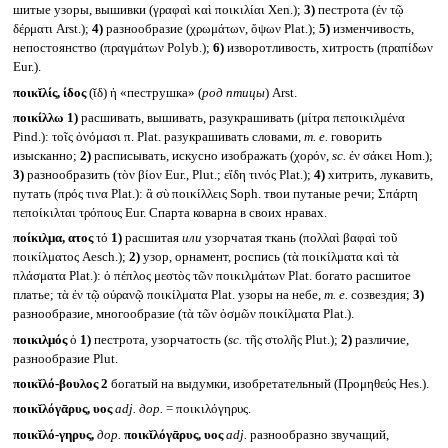
шитые узоры, вышивки (γραφαὶ καὶ ποικιλίαι Xen.);
3)
пестрота (ἐν τῷ
δέρματι Arst.);
4)
разнообразие (χρωμάτων, ὄψων Plat.);
5)
изменчивость,
непостоянство (πραγμάτων Polyb.);
6)
изворотливость, хитрость (πραπίδων
Eur.).
ποικῐλίς, ίδος
(ῐδ) ἡ «пеструшка» (
род птицы
) Arst.
ποικίλλω
1)
расшивать, вышивать, разукрашивать (μίτρα πεποικιλμένα
Pind.): τοῖς ὀνόμασι π. Plat. разукрашивать словами,
т. е.
говорить
изысканно;
2)
расписывать, искусно изображать (χορόν,
sc.
ἐν σάκει Hom.);
3)
разнообразить (τὸν βίον Eur., Plut.; εἴδη τινός Plat.);
4)
хитрить, лукавить,
путать (πρός τινα Plat.): ἃ σὺ ποικίλλεις Soph. твои путаные речи; Σπάρτη
πεποίκιλται τρόπους Eur. Спарта коварна в своих нравах.
ποίκιλμα, ατος
τό
1)
расшитая
или
узорчатая ткань (πολλαὶ βαφαὶ τοῦ
ποικίλματος Aesch.);
2)
узор, орнамент, роспись (τὰ ποικίλματα καὶ τὰ
πλάσματα Plat.): ὁ πέπλος μεστὸς τῶν ποικιλμάτων Plat. богато расшитое
платье; τὰ ἐν τῷ οὐρανῷ ποικίλματα Plat. узоры на небе,
т. е.
созвездия;
3)
разнообразие, многообразие (τὰ τῶν ὀσμῶν ποικίλματα Plat.).
ποικιλμός
ὁ
1)
пестрота, узорчатость (
sc.
τῆς στολῆς Plut.);
2)
различие,
разнообразие Plut.
ποικῐλό-βουλος 2
богатый на выдумки, изобретательный (Προμηθεύς Hes.).
ποικῐλόγᾱρυς, υος
adj.
дор.
= ποικιλόγηρυς.
ποικῐλό-γηρυς,
дор.
ποικῐλόγᾱρυς, υος
adj.
разнообразно звучащий,