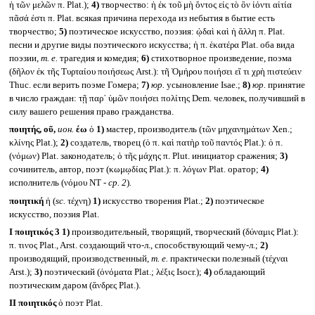
ἡ τῶν μελῶν π. Plat.);
4)
творчество: ἡ ἐκ τοῦ μὴ ὄντος εἰς τὸ ὂν ἰόντι αἰτία
πᾶσά ἐστι π. Plat. всякая причина перехода из небытия в бытие есть
творчество;
5)
поэтическое искусство, поэзия: ᾠδαὶ καὶ ἡ ἄλλη π. Plat.
песни и другие виды поэтического искусства; ἡ π. ἑκατέρα Plat. оба вида
поэзии,
т. е.
трагедия и комедия;
6)
стихотворное произведение, поэма
(δῆλον ἐκ τῆς Τυρταίου ποιήσεως Arst.): τῆ Ὁμήρου ποιήσει εἴ τι χρὴ πιστεύειν
Thuc. если верить поэме Гомера;
7)
юр.
усыновление Isae.;
8)
юр.
принятие
в число граждан: τῇ παρ᾽ ὑμῶν ποιήσει πολίτης Dem. человек, получивший в
силу вашего решения право гражданства.
ποιητής, οῦ,
ион.
έω
ὁ
1)
мастер, производитель (τῶν μηχανημάτων Xen.;
κλίνης Plat.);
2)
создатель, творец (ὁ π. καὶ πατὴρ τοῦ παντός Plat.): ὁ π.
(νόμων) Plat. законодатель; ὁ τῆς μάχης π. Plut. инициатор сражения;
3)
сочинитель, автор, поэт (κωμῳδίας Plat.): π. λόγων Plat. оратор;
4)
исполнитель (νόμου NT -
ср. 2
)
.
ποιητική
ἡ (
sc.
τέχνη)
1)
искусство творения Plat.;
2)
поэтическое
искусство, поэзия Plat.
I
ποιητικός 3
1)
производительный, творящий, творческий (δύναμις Plat.):
π. τινος Plat., Arst. создающий что-л., способствующий чему-л.;
2)
производящий, производственный,
т. е.
практически полезный (τέχναι
Arst.);
3)
поэтический (ὀνόματα Plat.; λέξις Isocr.);
4)
обладающий
поэтическим даром (ἄνδρες Plat.).
II
ποιητικός
ὁ поэт Plat.