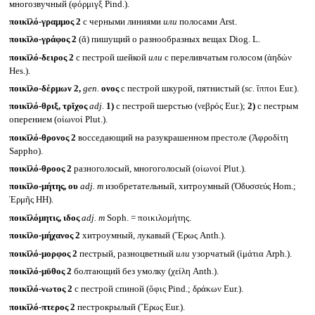
многозвучный (φόρμιγξ Pind.).
ποικῐλό-γραμμος 2
с черными линиями
или
полосами Arst.
ποικῐλο-γράφος 2
(ᾰ) пишущий о разнообразных вещах Diog. L.
ποικῐλό-δειρος 2
с пестрой шейкой
или
с переливчатым голосом (ἀηδών
Hes.).
ποικῐλο-δέρμων 2,
gen.
ονος
с пестрой шкурой, пятнистый (
sc.
ἵπποι Eur.).
ποικῐλό-θριξ, τρῐχος
adj.
1)
с пестрой шерстью (νεβρός Eur.);
2)
с пестрым
оперением (οἰωνοί Plut.).
ποικῐλό-θρονος 2
восседающий на разукрашенном престоле (Ἀφροδίτη
Sappho).
ποικῐλό-θροος 2
разноголосый, многоголосый (οἰωνοί Plut.).
ποικῐλο-μήτης, ου
adj. m
изобретательный, хитроумный (Ὀδυσσεύς Hom.;
Ἑρμῆς HH).
ποικῐλόμητις, ιδος
adj. m
Soph. = ποικιλομήτης.
ποικῐλο-μήχανος 2
хитроумный, лукавый (Ἔρως Anth.).
ποικῐλό-μορφος 2
пестрый, разноцветный
или
узорчатый (ἱμάτια Arph.).
ποικῐλό-μῡθος 2
болтающий без умолку (χείλη Anth.).
ποικῐλό-νωτος 2
с пестрой спиной (ὄφις Pind.; δράκων Eur.).
ποικῐλό-πτερος 2
пестрокрылый (Ἔρως Eur.).