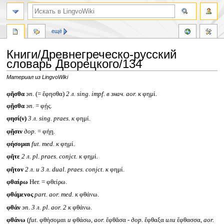
ещё
Книги/Древнегреческо-русский
словарь Дворецкого/134
Материал из LingvoWiki
Перейти
Перейти
φῆσθα
эп.
(= ἔφησθα)
2 л.
sing. impf.
в знач.
aor.
к
φημί.
к
к
φῇσθα
эп.
= φῄς.
навигации
поиску
φησί(ν)
3 л.
sing. praes.
к
φημί.
φῇσιν
дор.
= φήῃ.
φήσομαι
fut. med.
к
φημί.
φῆτε
2 л.
pl. praes. conjct.
к
φημί.
φῆτον
2 л. и 3 л.
dual. praes. conjct.
к
φημί.
φθαίρω
Her. = φθείρω.
φθάμενος
part. aor. med.
к
φθάνω.
φθάν
эп. 3 л.
pl. aor. 2
к
φθάνω.
φθάνω
(
fut.
φθήσομαι
и
φθάσω,
aor.
ἔφθᾰσα -
дор.
ἔφθαξα
или
ἔφθασσα,
aor.