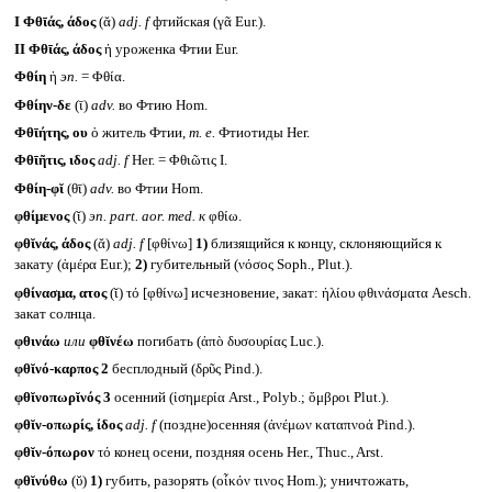
I
Φθῑάς, άδος
(ᾰ)
adj. f
фтийская (γᾶ Eur.).
II
Φθῑάς, άδος
ἡ уроженка Фтии Eur.
Φθίη
ἡ
эп.
= Φθία.
Φθίην-δε
(ῑ)
adv.
во Фтию Hom.
Φθῑήτης, ου
ὁ житель Фтии,
т. е.
Фтиотиды Her.
Φθῑῆτις, ιδος
adj. f
Her. = Φθιῶτις I.
Φθίη-φῐ
(θῑ)
adv.
во Фтии Hom.
φθίμενος
(ῐ)
эп.
part. aor. med.
к
φθίω.
φθῐνάς, άδος
(ᾰ)
adj. f
[φθίνω]
1)
близящийся к концу, склоняющийся к
закату (ἁμέρα Eur.);
2)
губительный (νόσος Soph., Plut.).
φθίνασμα, ατος
(ῐ) τό [φθίνω] исчезновение, закат: ἡλίου φθινάσματα Aesch.
закат солнца.
φθινάω
или
φθῐνέω
погибать (ἀπὸ δυσουρίας Luc.).
φθῐνό-καρπος 2
бесплодный (δρῦς Pind.).
φθῐνοπωρῐνός 3
осенний (ἰσημερία Arst., Polyb.; ὄμβροι Plut.).
φθῐν-οπωρίς, ίδος
adj. f
(поздне)осенняя (ἀνέμων καταπνοά Pind.).
φθῐν-όπωρον
τό конец осени, поздняя осень Her., Thuc., Arst.
φθῐνύθω
(ῠ)
1)
губить, разорять (οἶκόν τινος Hom.); уничтожать,