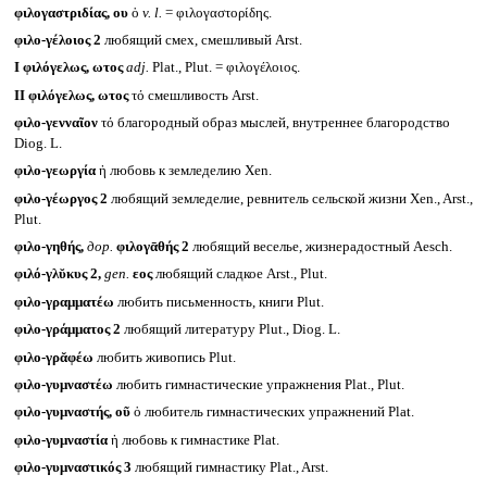
φιλογαστριδίας, ου
ὁ
v. l.
= φιλογαστορίδης.
φιλο-γέλοιος 2
любящий смех, смешливый Arst.
I
φιλόγελως, ωτος
adj.
Plat., Plut. = φιλογέλοιος.
II
φιλόγελως, ωτος
τό смешливость Arst.
φιλο-γενναῖον
τό благородный образ мыслей, внутреннее благородство
Diog. L.
φιλο-γεωργία
ἡ любовь к земледелию Xen.
φιλο-γέωργος 2
любящий земледелие, ревнитель сельской жизни Xen., Arst.,
Plut.
φιλο-γηθής,
дор.
φιλογᾱθής 2
любящий веселье, жизнерадостный Aesch.
φιλό-γλῠκυς 2,
gen.
εος
любящий сладкое Arst., Plut.
φιλο-γραμματέω
любить письменность, книги Plut.
φιλο-γράμματος 2
любящий литературу Plut., Diog. L.
φιλο-γρᾰφέω
любить живопись Plut.
φιλο-γυμναστέω
любить гимнастические упражнения Plat., Plut.
φιλο-γυμναστής, οῦ
ὁ любитель гимнастических упражнений Plat.
φιλο-γυμναστία
ἡ любовь к гимнастике Plat.
φιλο-γυμναστικός 3
любящий гимнастику Plat., Arst.