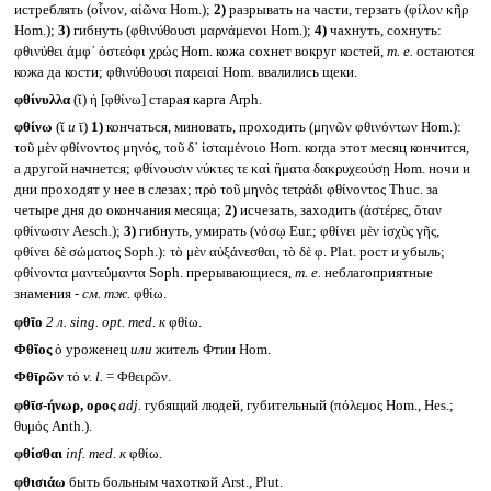
истреблять (οἶνον, αἰῶνα Hom.);
2)
разрывать на части, терзать (φίλον κῆρ
Hom.);
3)
гибнуть (φθινύθουσι μαρνάμενοι Hom.);
4)
чахнуть, сохнуть:
φθινύθει ἀμφ᾽ ὀστεόφι χρώς Hom. кожа сохнет вокруг костей,
т. е.
остаются
кожа да кости; φθινύθουσι παρειαί Hom. ввалились щеки.
φθίνυλλα
(ῐ) ἡ [φθίνω] старая карга Arph.
φθίνω
(ῐ
и
ῑ)
1)
кончаться, миновать, проходить (μηνῶν φθινόντων Hom.):
τοῦ μὲν φθίνοντος μηνός, τοῦ δ᾽ ἱσταμένοιο Hom. когда этот месяц кончится,
а другой начнется; φθίνουσιν νύκτες τε καὶ ἤματα δακρυχεούσῃ Hom. ночи и
дни проходят у нее в слезах; πρὸ τοῦ μηνὸς τετράδι φθίνοντος Thuc. за
четыре дня до окончания месяца;
2)
исчезать, заходить (ἀστέρες, ὅταν
φθίνωσιν Aesch.);
3)
гибнуть, умирать (νόσῳ Eur.; φθίνει μὲν ἰσχὺς γῆς,
φθίνει δὲ σώματος Soph.): τὸ μὲν αὐξάνεσθαι, τὸ δὲ φ. Plat. рост и убыль;
φθίνοντα μαντεύμαντα Soph. прерывающиеся,
т. е.
неблагоприятные
знамения -
см. тж.
φθίω.
φθῖο
2 л.
sing. opt. med.
к
φθίω.
Φθῖος
ὁ уроженец
или
житель Фтии Hom.
Φθῑρῶν
τό
v. l.
= Φθειρῶν.
φθῑσ-ήνωρ, ορος
adj.
губящий людей, губительный (πόλεμος Hom., Hes.;
θυμός Anth.).
φθίσθαι
inf. med.
к
φθίω.
φθισιάω
быть больным чахоткой Arst., Plut.