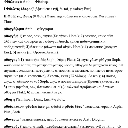
Φθῑώτιος
ὁ Anth. = Φθιώτης.
I
Φθῑῶτις, ῐδος
adj. f
фтийская (γῆ, ἀκταί, γυναῖκες Eur.).
II
Φθῑῶτις, ῐδος
ἡ (= Φθία) Фтиотида (
область в юго-вост. Фессалии
)
Thuc.
φθογγάζομαι
Anth. = φθέγγομαι.
φθογγή
ἡ
1)
голос, речь, звуки (Σειρήνων Hom.);
2)
возглас, крик: τῶν
ἁλόντων καὶ κρατησάντων φθογγαί Aesch. крики побежденных и
победителей;
3)
блеяние (ὀΐων τε καὶ αἰγῶν Hom.);
4)
мычание (μόσχων
Eur.);
5)
пение (
sc.
Ὀρφέως Aesch.).
φθόγγος
ὁ
1)
голос (παιδός Soph.; λύρας Plat.);
2)
звук: γόων φθόγγοι Soph.
жалобные вопли; τὰ φωνήεντα φωνῆς μὲν οὔ, φθόγγου δὲ μετέχοντά τινος Plat.
звуковые элементы, которые не относятся к гласным, но имеют некоторое
звучание (
т. е.
согласные);
3)
речь, язык (Ἑλλάδος φ. Aesch.);
4)
молва,
слух: φ. οἰκείου κακοῦ Soph. слух о постигшем дом (Креонта) несчастье;
5)
крик (
щебет, лай, блеяние и т. п.
) (κυνῶν καὶ προβάτων καὶ ὀρνέων
φθόγγοι Plat.);
6)
грам.
гласный звук.
φθόη
ἡ Plat., Isocr., Dem., Luc. = φθίσις.
φθόϊς,
стяж.
φθοῖς
ὁ (
acc. pl.
φθοῖς)
и
φθοΐς, ΐδος
ἡ лепешка, коржик Arph.,
Plut., Anth.
φθονερία
ἡ завистливость, недоброжелательство Arst., Diog. L.
φθονερός 3
завистливый, недоброжелательный (γείτονες, γνῶμαι Pind.; τὸ