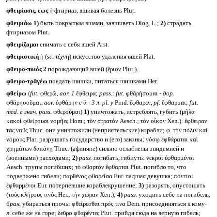
φθειρίᾱσις, εως
ἡ фтириаз, вшивая болезнь Plut.
φθειριάω
1)
быть покрытым вшами, завшиветь Diog. L.;
2)
страдать
фтириазом Plut.
φθειρίζομαι
снимать с себя вшей Arst.
φθειριστική
ἡ (
sc.
τέχνη) искусство удаления вшей Plat.
φθειρο-ποιός 2
порождающий вшей (ἔριον Plut.).
φθειρο-τρᾰγέω
поедать шишки, питаться шишками Her.
φθείρω
(
fut.
φθερῶ,
aor. 1
ἔφθειρα;
pass.
:
fut.
φθᾰρήσομαι -
дор.
φθᾰρησοῦμαι,
aor.
ἐφθάρην
с
ᾰ -
3 л.
pl.
у
Pind. ἔφθαρεν,
pf.
ἔφθαρμαι;
fut.
med.
в знач.
pass.
φθεροῦμαι)
1)
уничтожать, истреблять, губить (μῆλα
κακοὶ φθείρουσι νομῆες Hom.; τὸν στρατόν Aesch.; τὸν οἶκον Xen.): ἔφθειραν
τὰς ναῦς Thuc. они уничтожили (неприятельские) корабли; φ. τὴν πόλιν καὶ
νόμους Plat. разрушать государство и (его) законы; νόσῳ ἐφθάραται καὶ
χρημάτων δαπάνῃ Thuc. (афиняне) сильно ослаблены эпидемией и
(военными) расходами;
2)
pass.
погибать, гибнуть: νεκροὶ ἐφθαρμένοι
Aesch. трупы погибших; τὸ φθαρτὸν ἔφθαρται Plut. погибло то, что
подвержено гибели; παρθένος φθαρεῖσα Eur. падшая девушка; πόντιοι
ἐφθαρμένοι Eur. потерпевшие кораблекрушение;
3)
разорять, опустошать
(τοὺς κλήρους τινός Her.; τὴν χώραν Xen.);
4)
pass.
уходить себе на погибель,
бран.
убираться прочь: φθείρεσθαι πρός τινα Dem. присоединяться к кому-
л. себе же на горе; δεῦρο φθαρέντες Plut. прийдя сюда на верную гибель;