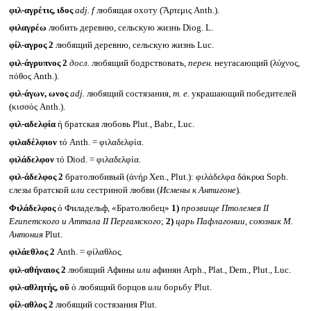
φιλ-αγρέτις, ιδος
adj. f
любящая охоту (Ἄρτεμις Anth.).
φιλαγρέω
любить деревню, сельскую жизнь Diog. L.
φίλ-αγρος 2
любящий деревню, сельскую жизнь Luc.
φιλ-άγρυπνος 2
досл.
любящий бодрствовать,
перен.
неугасающий (λύχνος,
πόθος Anth.).
φιλ-άγων, ωνος
adj.
любящий состязания,
т. е.
украшающий победителей
(κισσός Anth.).
φιλ-αδελφία
ἡ братская любовь Plut., Babr., Luc.
φιλαδέλφιον
τό Anth. = φιλαδελφία.
φιλάδελφον
τό Diod. = φιλαδελφία.
φιλ-άδελφος 2
братолюбивый (ἀνήρ Xen., Plut.): φιλάδελφα δάκρυα Soph.
слезы братской
или
сестриной любви (
Исмены к Антигоне
)
.
Φιλάδελφος
ὁ Филадельф, «Братолюбец»
1)
прозвище Птолемея
II
Египетского и Аттала
II
Пергамского
;
2)
царь Пафлагонии, союзник М.
Антония
Plut.
φιλάεθλος 2
Anth. = φίλαθλος.
φιλ-αθήναιος 2
любящий Афины
или
афинян Arph., Plat., Dem., Plut., Luc.
φιλ-αθλητής, οῦ
ὁ любящий борцов
или
борьбу Plut.
φίλ-αθλος 2
любящий состязания Plut.