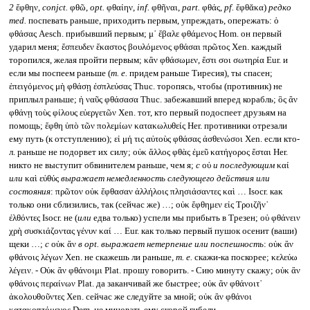
2
ἔφθην,
conjct.
φθῶ,
opt.
φθαίην,
inf.
φθῆναι,
part.
φθάς,
pf.
ἔφθᾰκα)
редко
med.
поспевать раньше, приходить первым, упреждать, опережать: ὁ
φθάσας Aesch. прибывший первым; μ᾽ ἔβαλε φθάμενος Hom. он первый
ударил меня; ἔσπευδεν ἕκαστος βουλόμενος φθάσαι πρῶτος Xen. каждый
торопился, желая пройти первым; κἂν φθάσωμεν, ἔστι σοι σωτηρία Eur. и
если мы поспеем раньше (
т. е.
придем раньше Тиресия), ты спасен;
ἐπειγόμενος μὴ φθάσῃ ἐσπλεύσας Thuc. торопясь, чтобы (противник) не
приплыл раньше; ἡ ναῦς φθάσασα Thuc. забежавший вперед корабль; ὃς ἂν
φθάνῃ τοὺς φίλους εὐεργετῶν Xen. тот, кто первый подоспеет друзьям на
помощь; ἔφθη ὑπὸ τῶν πολεμίων κατακωλυθείς Her. противники отрезали
ему путь (к отступлению); εἰ μή τις αὐτοὺς φθάσας ἀσθενώσοι Xen. если кто-
л. раньше не подорвет их силу; οὐκ ἄλλος φθὰς ἐμεῦ κατήγορος ἔσται Her.
никто не выступит обвинителем раньше, чем я;
с
οὐ
и последующим
καί
или
καὶ εὐθύς
выражает немедленность следующего действия или
состояния
: πρῶτον οὐκ ἔφθασαν ἀλλήλοις πλησιάσαντες καὶ … Isocr. как
только они сблизились, так (сейчас же) …; οὐκ ἔφθημεν εἰς Τροιζῆν᾽
ἐλθόντες Isocr. не (
или
едва только) успели мы прибыть в Трезен; οὐ φθάνειν
χρὴ συσκιάζοντας γένυν καί … Eur. как только первый пушок осенит (ваши)
щеки …;
с
οὐκ ἄν
в opt.
выражает нетерпение или поспешность
: οὐκ ἂν
φθάνοις λέγων Xen. не скажешь ли раньше,
т. е.
скажи-ка поскорее; κελεύω
λέγειν. - Οὐκ ἂν φθάνοιμι Plat. прошу говорить. - Сию минуту скажу; οὐκ ἂν
φθάνοις περαίνων Plat. да заканчивай же быстрее; οὐκ ἂν φθάνοιτ᾽
ἀκολουθοῦντες Xen. сейчас же следуйте за мной; οὐκ ἂν φθάνοι
κατακοπτόμενος Dem. не миновать ему скорой гибели.