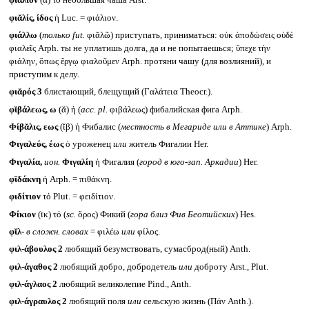
φιάλιον
(ᾰ) τό небольшая чаша Arst.
φιᾰλίς, ίδος
ἡ Luc. = φιάλιον.
φιάλλω
(
только
fut.
φιᾰλῶ) приступать, приниматься: οὐκ ἀποδώσεις οὐδὲ
φιαλεῖς Arph. ты не уплатишь долга, да и не попытаешься; ὕπεχε τὴν
φιάλην, ὅπως ἔργῳ φιαλοῦμεν Arph. протяни чашу (для возлияний), и
приступим к делу.
φιᾰρός 3
блистающий, блещущий (Γαλάτεια Theocr.).
φῐβάλεως, ω
(ᾰ) ἡ (
acc. pl.
φιβάλεως) фибалийская фига Arph.
Φίβᾰλις, εως
(ῐβ) ἡ Фибалис (
местность в Мегариде или в Аттике
) Arph.
Φιγαλεύς, έως
ὁ уроженец
или
житель Фигалии Her.
Φιγαλία,
ион.
Φιγαλίη
ἡ Фигалия (
город в юго-зап. Аркадии
) Her.
φῐδάκνη
ἡ Arph. = πιθάκνη.
φιδίτιον
τό Plut. = φειδίτιον.
Φίκιον
(ῑκ) τό (
sc.
ὄρος) Фикий (
гора близ Фив Беотийских
) Hes.
φῐλ-
в сложн. словах
= φιλέω
или
φίλος.
φιλ-άβουλος 2
любящий безумствовать, сумасброд(ный) Anth.
φιλ-άγαθος 2
любящий добро, добродетель
или
доброту Arst., Plut.
φιλ-άγλαος 2
любящий великолепие Pind., Anth.
φιλ-άγραυλος 2
любящий поля
или
сельскую жизнь (Πάν Anth.).