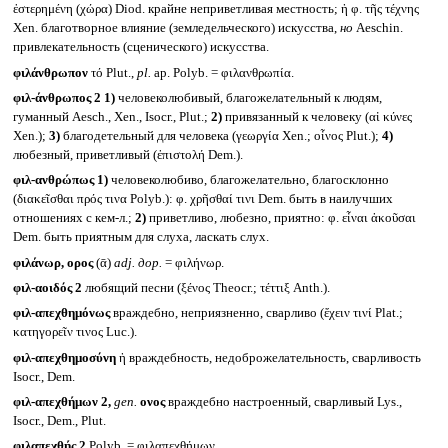
ἐστερημένη (χώρα) Diod. крайне неприветливая местность; ἡ φ. τῆς τέχνης
Xen. благотворное влияние (земледельческого) искусства,
но
Aeschin.
привлекательность (сценического) искусства.
φιλάνθρωπον
τό Plut.,
pl.
ap. Polyb. = φιλανθρωπία.
φιλ-άνθρωπος 2
1)
человеколюбивый, благожелательный к людям,
гуманный Aesch., Xen., Isocr., Plut.;
2)
привязанный к человеку (αἱ κύνες
Xen.);
3)
благодетельный для человека (γεωργία Xen.; οἶνος Plut.);
4)
любезный, приветливый (ἐπιστολή Dem.).
φιλ-ανθρώπως
1)
человеколюбиво, благожелательно, благосклонно
(διακεῖσθαι πρός τινα Polyb.): φ. χρῆσθαί τινι Dem. быть в наилучших
отношениях с кем-л.;
2)
приветливо, любезно, приятно: φ. εἶναι ἀκοῦσαι
Dem. быть приятным для слуха, ласкать слух.
φιλάνωρ, ορος
(ᾱ)
adj.
дор.
= φιλήνωρ.
φιλ-αοιδός 2
любящий песни (ξένος Theocr.; τέττιξ Anth.).
φιλ-απεχθημόνως
враждебно, неприязненно, сварливо (ἔχειν τινί Plat.;
κατηγορεῖν τινος Luc.).
φιλ-απεχθημοσύνη
ἡ враждебность, недоброжелательность, сварливость
Isocr., Dem.
φιλ-απεχθήμων 2,
gen.
ονος
враждебно настроенный, сварливый Lys.,
Isocr., Dem., Plut.
φιλαπεχθής 2
Polyb. = φιλαπεχθήμων.