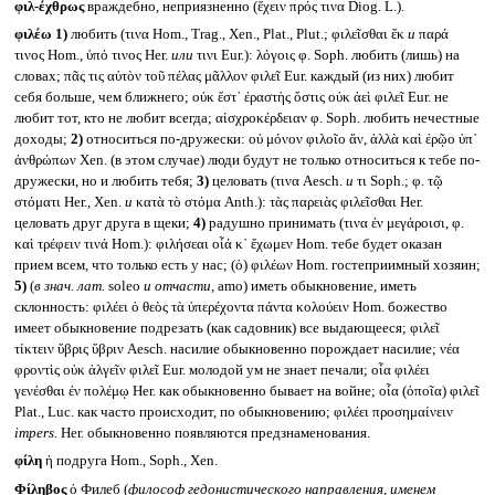
φιλ-έχθρως
враждебно, неприязненно (ἔχειν πρός τινα Diog. L.).
φιλέω
1)
любить (τινα Hom., Trag., Xen., Plat., Plut.; φιλεῖσθαι ἔκ
и
παρά
τινος Hom., ὑπό τινος Her.
или
τινι Eur.): λόγοις φ. Soph. любить (лишь) на
словах; πᾶς τις αὑτὸν τοῦ πέλας μᾶλλον φιλεῖ Eur. каждый (из них) любит
себя больше, чем ближнего; οὐκ ἔστ᾽ ἐραστὴς ὅστις οὐκ ἀεὶ φιλεῖ Eur. не
любит тот, кто не любит всегда; αἰσχροκέρδειαν φ. Soph. любить нечестные
доходы;
2)
относиться по-дружески: οὐ μόνον φιλοῖο ἄν, ἀλλὰ καὶ ἐρῷο ὑπ᾽
ἀνθρώπων Xen. (в этом случае) люди будут не только относиться к тебе по-
дружески, но и любить тебя;
3)
целовать (τινα Aesch.
и
τι Soph.; φ. τῷ
στόματι Her., Xen.
и
κατὰ τὸ στόμα Anth.): τὰς παρειὰς φιλεῖσθαι Her.
целовать друг друга в щеки;
4)
радушно принимать (τινα ἐν μεγάροισι, φ.
καὶ τρέφειν τινά Hom.): φιλήσεαι οἷά κ᾽ ἔχωμεν Hom. тебе будет оказан
прием всем, что только есть у нас; (ὁ) φιλέων Hom. гостеприимный хозяин;
5)
(
в знач. лат.
soleo
и отчасти,
amo) иметь обыкновение, иметь
склонность: φιλέει ὁ θεὸς τὰ ὑπερέχοντα πάντα κολούειν Hom. божество
имеет обыкновение подрезать (как садовник) все выдающееся; φιλεῖ
τίκτειν ὕβρις ὕβριν Aesch. насилие обыкновенно порождает насилие; νέα
φροντὶς οὐκ ἀλγεῖν φιλεῖ Eur. молодой ум не знает печали; οἷα φιλέει
γενέσθαι ἐν πολέμῳ Her. как обыкновенно бывает на войне; οἷα (ὁποῖα) φιλεῖ
Plat., Luc. как часто происходит, по обыкновению; φιλέει προσημαίνειν
impers.
Her. обыкновенно появляются предзнаменования.
φίλη
ἡ подруга Hom., Soph., Xen.
Φίληβος
ὁ Филеб (
философ гедонистического направления, именем