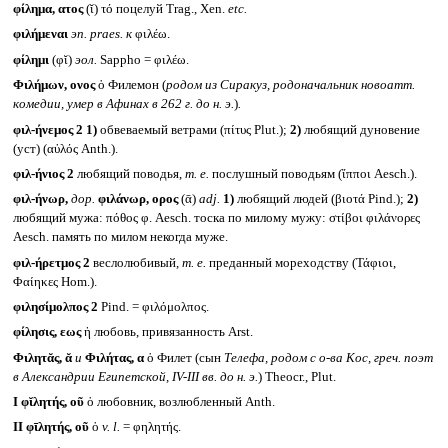
φίλημα, ατος
(ῐ) τό поцелуй Trag., Xen.
etc.
φιλήμεναι
эп.
praes.
к
φιλέω.
φίλημι
(φῐ)
эол.
Sappho = φιλέω.
Φιλήμων, ονος
ὁ Филемон (
родом из Сиракуз, родоначальник новоатт.
комедии, умер в Афинах в 262 г. до н. э.
)
.
φιλ-ήνεμος 2
1)
обвеваемый ветрами (πίτυς Plut.);
2)
любящий дуновение
(уст) (αὐλός Anth.).
φιλ-ήνιος 2
любящий поводья,
т. е.
послушный поводьям (ἵπποι Aesch.).
φιλ-ήνωρ,
дор.
φιλάνωρ, ορος
(ᾱ)
adj.
1)
любящий людей (βιοτά Pind.);
2)
любящий мужа: πόθος φ. Aesch. тоска по милому мужу: στίβοι φιλάνορες
Aesch. память по милом некогда муже.
φιλ-ήρετμος 2
веслолюбивый,
т. е.
преданный мореходству (Τάφιοι,
Φαίηκες Hom.).
φιλησίμολπος 2
Pind. = φιλόμολπος.
φίλησις, εως
ἡ любовь, привязанность Arst.
Φιλητᾰς, ᾰ
и
Φιλήτας, α
ὁ Филет (сын
Телефа, родом с о-ва Кос, греч. поэт
в Александрии Египетской, IV-III
вв. до н. э.
) Theocr., Plut.
I
φῐλητής, οῦ
ὁ любовник, возлюбленный Anth.
II
φῑλητής, οῦ
ὁ
v. l.
= φηλητής.