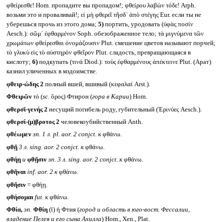
φθείρεσθε! Hom. пропадите вы пропадом!; φθείρου λαβὼν τόδε! Arph.
возьми это и проваливай!; εἰ μὴ φθερεῖ τῆσδ᾽ ἀπὸ στέγης Eur. если ты не
уберешься прочь из этого дома;
5)
портить, уродовать (ὑφὰς ποσίν
Aesch.): σῶμ᾽ ἐφθαρμένον Soph. обезображенное тело; τὰ μιγνύμενα τῶν
χρωμάτων φθείρεσθαι ὀνομάζουσιν Plut. смешение цветов называют порчей;
τὸ γλυκὺ εἰς τὸ αὐστηρὸν φθεῖρον Plut. сладость, превращающаяся в
кислоту;
6)
подкупать (τινά Diod.): τοὺς ἐφθαρμένους ἀπέκτεινε Plut. (Арат)
казнил уличенных в мздоимстве.
φθειρ-ώδης 2
полный вшей, вшивый (κεφαλαί Arst.).
Φθειρῶν
τό (
sc.
ὄρος) Фтирон (
гора в Карии
) Hom.
φθερσῐ-γενής 2
несущий погибель роду, губительный (Ἐρινύες Aesch.).
φθερσί-(μ)βροτος 2
человекоубийственный Anth.
φθέωμεν
эп. 1 л.
pl. aor. 2 conjct.
к
φθάνω.
φθῇ
3 л.
sing. aor. 2 conjct.
к
φθάνω.
φθήῃ
и
φθῇσιν
эп. 3 л.
sing. aor. 2 conjct.
к
φθάνω.
φθῆναι
inf. aor. 2
к
φθάνω.
φθῆσιν
= φθήῃ.
φθήσομαι
fut.
к
φθάνω.
Φθία,
эп.
Φθίη
(ῑ) ἡ Фтия (
город и область в юго-вост. Фессалии,
владение Пелея и его сына Ахилла
) Hom., Xen., Plat.