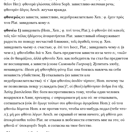
θεῖον Her.): φθονερὰ γλώσσας ὀδύνα Soph. завистливо-желчная речь;
φθονερὸν ἄλγος Aesch. жгучая вражда.
φθονερῶς
из зависти, завистливо, недоброжелательно Xen.: φ. ἔχειν πρός
τινα Plat. завидовать кому-л.
φθονέω
1)
завидовать (Hom., Xen.; φ. τινί τινος Plat.); ὁ φθονῶν ἐπὶ κακοῖς
τοῖς τῶν πέλας ἡδόμενος ἀναφανήσεται Plat. завистливый обнаруживает
радость по поводу несчастий ближних; τοῖς ἀγαθοῖς τινος φ. Xen.
завидовать чьему-л. счастью; φ. ἐπί τινι Isocr., Plat.; завидовать чему-л. (в
чем-л.); φθονεῖσθαι διά τι Xen. быть предметом зависти из-за чего-л.; νικῶν
οὐκ ἂν θαυμάζοιο, ἀλλὰ φθονοῖο Xen. как победитель ты стал бы предметом
не восхищения, а зависти (
слова Симонида Гиерону
);
2)
питать злобу,
ненавидеть: ἔδεισε μὴ φθονηθείη φόνῳ Eur. она боялась навлечь на себя
ненависть убийством;
3)
отказывать (из зависти
или
недоброжелательства): τί τ᾽ ἄρα φθονέεις ἀοιδὸν τέρπειν; Hom. почему ты
не позволяешь певцу услаждать (нас)?; οἱ (θεοὶ) ἐφθόνησαν ἄνδρα ἕνα τῆς
Ἀσίης βασιλεῦσαι Her. боги воспротивились тому, чтобы один человек
воцарился в Азии;
преимущ. с отрицанием
μή
или
οὐ: не отказывать,
соглашаться (οὐκ ἂν ἔγωγε τούτων σοι φθονέοιμι ἀγορεῦσαι Hom.): οὔ τινα
φθονέω δόμεναι Hom. я не против того, чтобы кто-нибудь подал (тебе что-
л.); μή μοι φθόνει λέγων Aesch. не скрывай от меня ничего; μὴ φθόνει μοι
ἀποκρίνασθαι τοῦτο Plat. не откажи в любезности ответить мне на это; οὐ
φθονῶ σ᾽ ὑπεκφυγεῖν Soph. я согласна на твое бегство.