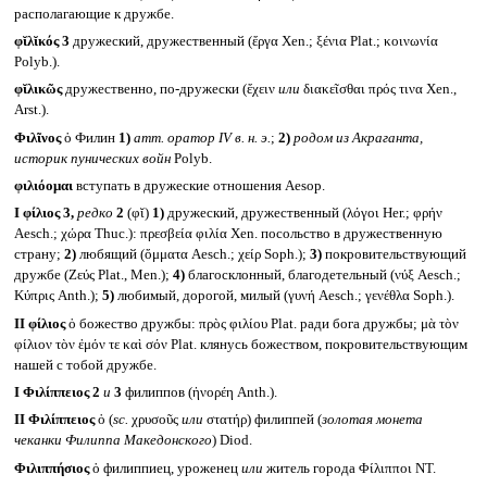
располагающие к дружбе.
φῐλῐκός 3
дружеский, дружественный (ἔργα Xen.; ξένια Plat.; κοινωνία
Polyb.).
φῐλικῶς
дружественно, по-дружески (ἔχειν
или
διακεῖσθαι πρός τινα Xen.,
Arst.).
Φιλῖνος
ὁ Филин
1)
атт. оратор
IV в. н. э.
;
2)
родом из Акраганта,
историк пунических войн
Polyb.
φιλιόομαι
вступать в дружеские отношения Aesop.
I
φίλιος 3,
редко
2
(φῐ)
1)
дружеский, дружественный (λόγοι Her.; φρήν
Aesch.; χώρα Thuc.): πρεσβεία φιλία Xen. посольство в дружественную
страну;
2)
любящий (ὄμματα Aesch.; χείρ Soph.);
3)
покровительствующий
дружбе (Ζεύς Plat., Men.);
4)
благосклонный, благодетельный (νύξ Aesch.;
Κύπρις Anth.);
5)
любимый, дорогой, милый (γυνή Aesch.; γενέθλα Soph.).
II
φίλιος
ὁ божество дружбы: πρὸς φιλίου Plat. ради бога дружбы; μὰ τὸν
φίλιον τὸν ἐμόν τε καὶ σόν Plat. клянусь божеством, покровительствующим
нашей с тобой дружбе.
I
Φιλίππειος 2
и
3
филиппов (ἠνορέη Anth.).
II
Φιλίππειος
ὁ (
sc.
χρυσοῦς
или
στατήρ) филиппей (
золотая монета
чеканки Филиппа Македонского
) Diod.
Φιλιππήσιος
ὁ филиппиец, уроженец
или
житель города Φίλιπποι NT.