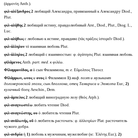
(ἁρμονίη Anth.).
φιλ-αλέξανδρος 2
любящий Александра, привязанный к Александру Diod.,
Plut.
φιλ-αλήθης 2
любящий истину, правдолюбивый Arst., Diod., Plut., Diog. L.,
Luc.
φιλ-αλήθως
с любовью к истине, правдиво (τὰς πράξεις ἱστορεῖν Diod.).
φιλ-άλληλον
τό взаимная любовь Plut.
φιλ-άλληλος 2
любящий с взаимностью: φ. ἀγάπησις Plut. взаимная любовь.
φῑλάμενος
Anth.
part. med.
к
φιλέω.
Φῐλαμμονίδας, α
ὁ сын Филаммона,
т. е.
Εὔμολπος Theocr.
Φῐλάμμων, ωνος
и
ονος
ὁ Филаммон
1)
миф. поэт и музыкант
догомеровской эпохи, сын Аполлона, отец Тамириса и Эвмолпа
Eur.;
2)
кулачный боец
Aeschin., Dem.
φιλ-άμπελος 2
любящий виноградную лозу (θεός Arph.).
φιλ-αναγνωστέω
любить чтение Diod.
φιλ-αναγνώστης, ου
ὁ любитель чтения Plut.
φιλ-ανᾱλωτής, οῦ
ὁ любитель расточать: φ. ἀλλοτρίων Plat. расточитель
чужого добра.
φιλ-ανδρία
ἡ
1)
любовь к мужчинам, мужелюбие (
sc.
Ἑλένης Eur.);
2)