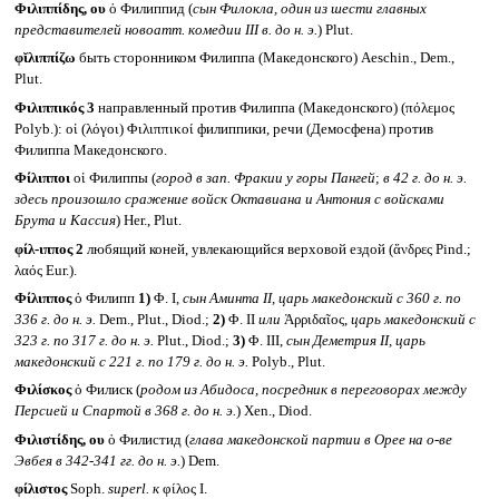
Φιλιππίδης, ου
ὁ Филиппид (
сын Филокла, один из шести главных
представителей новоатт. комедии
III
в. до н. э.
) Plut.
φῐλιππίζω
быть сторонником Филиппа (Македонского) Aeschin., Dem.,
Plut.
Φιλιππικός 3
направленный против Филиппа (Македонского) (πόλεμος
Polyb.): οἱ (λόγοι) Φιλιππικοί филиппики, речи (Демосфена) против
Филиппа Македонского.
Φίλιπποι
οἱ Филиппы (
город в зап. Фракии у горы Пангей
;
в 42 г. до н. э.
здесь произошло сражение войск Октавиана и Антония с войсками
Брута и Кассия
) Her., Plut.
φίλ-ιππος 2
любящий коней, увлекающийся верховой ездой (ἄνδρες Pind.;
λαός Eur.).
Φίλιππος
ὁ Филипп
1)
Φ. I,
сын Аминта
II,
царь македонский с 360 г. по
336 г. до н. э.
Dem., Plut., Diod.;
2)
Φ. II
или
Ἀρριδαῖος,
царь македонский с
323 г. по 317 г. до н. э.
Plut., Diod.;
3)
Φ. III,
сын Деметрия
II,
царь
македонский с 221 г. по 179 г. до н. э.
Polyb., Plut.
Φιλίσκος
ὁ Филиск (
родом из Абидоса, посредник в переговорах между
Персией и Спартой в 368 г. до н. э.
) Xen., Diod.
Φιλιστίδης, ου
ὁ Филистид (
глава македонской партии в Орее на о-ве
Эвбея в 342-341 гг. до н. э.
) Dem.
φίλιστος
Soph.
superl.
к
φίλος I.