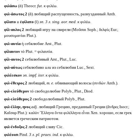
φιλάσω
(ᾱ) Theocr.
fut.
к
φιλέω.
φιλ-άσωτος 2
(ᾰ) любящий распущенность, разнузданный Anth.
φίλατο
и
ἐφίλατο
(ῑ)
эп. 3 л.
sing. aor. med.
к
φιλέω.
φίλ-αυλος 2
любящий игру на свирели (Μοῦσαι Soph.; δελφίς Eur.;
μουσομανίαι Plut.).
φιλ-αυτία
ἡ себялюбие Arst., Plut.
φίλαυτον
τό Plut. = φιλαυτία.
φίλ-αυτος 2
себялюбивый Arst., Plut., Luc.
φιλ-αύτως
себялюбиво
или
из себялюбия Luc., Sext.
φιλέεσκον
эп.
impf. iter.
к
φιλέω.
φιλ-έθειρος 2
любящий,
т. е.
обвивающий волосы (σινδών Anth.).
φιλ-ελεύθερον
τό свободолюбие Polyb., Plut., Diod.
φιλ-ελεύθερος 2
свободолюбивый Polyb., Plut.
φιλ-έλλην, ηνος
adj.
любящий Грецию, преданный Греции (ἄνδρες Isocr.;
Καῖσαρ Plut.): καλὸν Ἓλληνα ὄντα φιλέλληνα εἶναι Xen. хорошо, если грек
является греческим патриотом.
φιλ-ένδοξος 2
любящий славу Cic.
φιλέοισι
Pind.
3 л.
pl. praes. ind.
к
φιλέω.