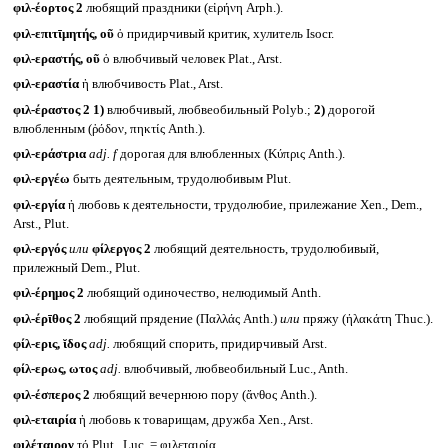
φιλ-έορτος 2
любящий праздники (εἰρήνη Arph.).
φιλ-επιτῑμητής, οῦ
ὁ придирчивый критик, хулитель Isocr.
φιλ-εραστής, οῦ
ὁ влюбчивый человек Plat., Arst.
φιλ-εραστία
ἡ влюбчивость Plat., Arst.
φιλ-έραστος 2
1)
влюбчивый, любвеобильный Polyb.;
2)
дорогой
влюбленным (ῥόδον, πηκτίς Anth.).
φιλ-εράστρια
adj. f
дорогая для влюбленных (Κύπρις Anth.).
φιλ-εργέω
быть деятельным, трудолюбивым Plut.
φιλ-εργία
ἡ любовь к деятельности, трудолюбие, прилежание Xen., Dem.,
Arst., Plut.
φιλ-εργός
или
φίλεργος 2
любящий деятельность, трудолюбивый,
прилежный Dem., Plut.
φιλ-έρημος 2
любящий одиночество, нелюдимый Anth.
φιλ-έρῑθος 2
любящий прядение (Παλλάς Anth.)
или
пряжу (ἠλακάτη Thuc.).
φίλ-ερις, ῐδος
adj.
любящий спорить, придирчивый Arst.
φίλ-ερως, ωτος
adj.
влюбчивый, любвеобильный Luc., Anth.
φιλ-έσπερος 2
любящий вечернюю пору (ἄνθος Anth.).
φιλ-εταιρία
ἡ любовь к товарищам, дружба Xen., Arst.
φιλέταιρον
τό Plut., Luc. = φιλεταιρία.