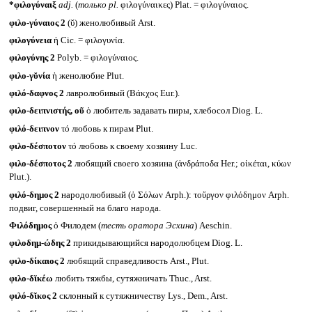
*φιλογύναιξ
adj.
(
только
pl.
φιλογύναικες) Plat. = φιλογύναιος.
φιλο-γύναιος 2
(ῠ) женолюбивый Arst.
φιλογύνεια
ἡ Cic. = φιλογυνία.
φιλογύνης 2
Polyb. = φιλογύναιος.
φιλο-γῠνία
ἡ женолюбие Plut.
φιλό-δαφνος 2
лавролюбивый (Βάκχος Eur.).
φιλο-δειπνιστής, οῦ
ὁ любитель задавать пиры, хлебосол Diog. L.
φιλό-δειπνον
τό любовь к пирам Plut.
φιλο-δέσποτον
τό любовь к своему хозяину Luc.
φιλο-δέσποτος 2
любящий своего хозяина (ἀνδράποδα Her.; οἰκέται, κύων
Plut.).
φιλό-δημος 2
народолюбивый (ὁ Σόλων Arph.): τοὔργον φιλόδημον Arph.
подвиг, совершенный на благо народа.
Φιλόδημος
ὁ Филодем (
тесть оратора Эсхина
) Aeschin.
φιλοδημ-ώδης 2
прикидывающийся народолюбцем Diog. L.
φιλο-δίκαιος 2
любящий справедливость Arst., Plut.
φιλο-δῐκέω
любить тяжбы, сутяжничать Thuc., Arst.
φιλό-δῐκος 2
склонный к сутяжничеству Lys., Dem., Arst.