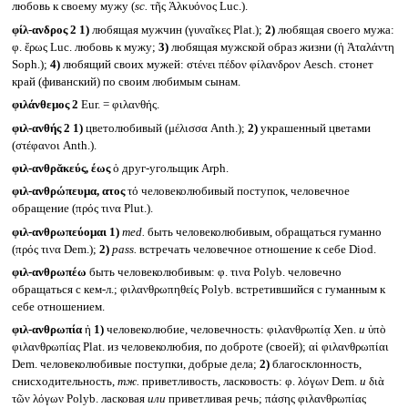
любовь к своему мужу (
sc.
τῆς Ἀλκυόνος Luc.).
φίλ-ανδρος 2
1)
любящая мужчин (γυναῖκες Plat.);
2)
любящая своего мужа:
φ. ἔρως Luc. любовь к мужу;
3)
любящая мужской образ жизни (ἡ Ἀταλάντη
Soph.);
4)
любящий своих мужей: στένει πέδον φίλανδρον Aesch. стонет
край (фиванский) по своим любимым сынам.
φιλάνθεμος 2
Eur. = φιλανθής.
φιλ-ανθής 2
1)
цветолюбивый (μέλισσα Anth.);
2)
украшенный цветами
(στέφανοι Anth.).
φιλ-ανθρᾰκεύς, έως
ὁ друг-угольщик Arph.
φιλ-ανθρώπευμα, ατος
τό человеколюбивый поступок, человечное
обращение (πρός τινα Plut.).
φιλ-ανθρωπεύομαι
1)
med.
быть человеколюбивым, обращаться гуманно
(πρός τινα Dem.);
2)
pass.
встречать человечное отношение к себе Diod.
φιλ-ανθρωπέω
быть человеколюбивым: φ. τινα Polyb. человечно
обращаться с кем-л.; φιλανθρωπηθείς Polyb. встретившийся с гуманным к
себе отношением.
φιλ-ανθρωπία
ἡ
1)
человеколюбие, человечность: φιλανθρωπίᾳ Xen.
и
ὑπὸ
φιλανθρωπίας Plat. из человеколюбия, по доброте (своей); αἱ φιλανθρωπίαι
Dem. человеколюбивые поступки, добрые дела;
2)
благосклонность,
снисходительность,
тж.
приветливость, ласковость: φ. λόγων Dem.
и
διὰ
τῶν λόγων Polyb. ласковая
или
приветливая речь; πάσης φιλανθρωπίας