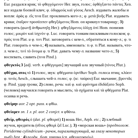
Eur. раздался крик; τὸ φθεγγόμενον Her. звук, голос; ἐφθέγξαντο πάντες Xen.
все издали боевой клич; φ. ὀδυρμοὺς καὶ γόους Aesch. издавать жалобы и
вопли: ἀρὰς φ. εἴς τινα Eur. проклинать кого-л.; φ. μετὰ βοῆς Plat. издавать
крики; ἑταῖρον προσέειπεν φθεγξάμενος Hom. он крикнул товарищу;
3)
говорить (φωνῇ ἀνθρωπηΐῃ Her.): φθεγξάμενος ὀλίγῃ ὀπί Hom. понизив
голос; μικρὸν καὶ ἰσχνὸν φ. Luc. говорить тонким пискливым голоском; φ.
πρός τινα Plat.
и
φ. τινι Plut. заговорить с кем-л., обратиться к кому-л.; φ. τι
Plat. говорить о чем-л.;
4)
называть, именовать: τι φ. τι Plat. называть, что-
л. чем-л.; τινὶ τὸ ὄνομα φ. τι Plat. давать чему-л. название чего-л.;
5)
воспевать, славить (τινα Pind.).
φθεγκτός 3
[
adj. verb.
к
φθέγγομαι] звучащий
или
звучный (τόνος Plut.).
φθέγμα, ατος
τό
1)
голос, звук: φθέγματα ὀρνίθων Soph. голоса птиц; κλύειν
φ. τινός Aesch., слышать чей-л. голос; φ. (
sc.
ταύρου) Eur. мычание; βροντᾶς
φ. Pind. удар грома;
2)
слово, речь: καὶ φ. καὶ φρόνημα ἐδιδάξατο Soph.
(человек) научился говорить и мыслить; τὰ σχήματα καὶ τὰ φθέγματα Plat.
осанка и речь.
φθείμην
aor. 2 opt. pass.
к
φθίω.
φθείομεν
эп. 1 л.
pl. aor. 2 conjct.
к
φθάνω.
φθείρ, φθειρός
ὁ (
dat. pl.
φθειρσί)
1)
вошь Her., Arph.
etc.
;
2)
хлебный
жучок, вредитель (σῖτος φθειρὶ ζεῖ Luc.);
3)
«морская вошь» (
предполож.
Periderma cylindricum -
рачок, паразитирующий, на глазу некоторых
рыб
) Arst.;
4)
поздн., бот.
шишка (
ср.
φθειροτραγέω).