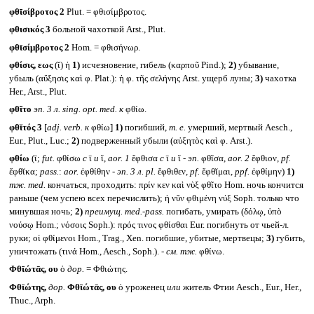
φθῑσίβροτος 2
Plut. = φθισίμβροτος.
φθισικός 3
больной чахоткой Arst., Plut.
φθῑσίμβροτος 2
Hom. = φθισήνωρ.
φθίσις, εως
(ῐ) ἡ
1)
исчезновение, гибель (καρποῦ Pind.);
2)
убывание,
убыль (αὔξησις καὶ φ. Plat.): ἡ φ. τῆς σελήνης Arst. ущерб луны;
3)
чахотка
Her., Arst., Plut.
φθῖτο
эп. 3 л.
sing. opt. med.
к
φθίω.
φθῐτός 3
[
adj. verb.
к
φθίω]
1)
погибший,
т. е.
умерший, мертвый Aesch.,
Eur., Plut., Luc.;
2)
подверженный убыли (αὐξητὸς καὶ φ. Arst.).
φθίω
(ῑ;
fut.
φθίσω
с
ῑ
и
ῐ,
aor. 1
ἔφθισα
с
ῑ
и
ῐ -
эп.
φθῖσα,
aor. 2
ἔφθιον,
pf.
ἔφθῐκα;
pass.
:
aor.
ἐφθίθην -
эп. 3 л.
pl.
ἔφθιθεν,
pf.
ἔφθῐμαι,
ppf.
ἐφθίμην)
1)
тж.
med.
кончаться, проходить: πρίν κεν καὶ νὺξ φθῖτο Hom. ночь кончится
раньше (чем успею всех перечислить); ἡ νῦν φθιμένη νύξ Soph. только что
минувшая ночь;
2)
преимущ.
med.-pass.
погибать, умирать (δόλῳ, ὑπὸ
νούσῳ Hom.; νόσοις Soph.): πρός τινος φθίσθαι Eur. погибнуть от чьей-л.
руки; οἱ φθίμενοι Hom., Trag., Xen. погибшие, убитые, мертвецы;
3)
губить,
уничтожать (τινά Hom., Aesch., Soph.). -
см. тж.
φθίνω.
Φθῑώτᾱς, ου
ὁ
дор.
= Φθιώτης.
Φθῑώτης,
дор.
Φθῑώτᾱς, ου
ὁ уроженец
или
житель Фтии Aesch., Eur., Her.,
Thuc., Arph.