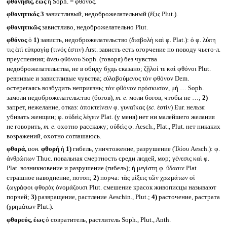
φθόνησις, εως
ἡ Soph. = φθόνος.
φθονητικός 3
завистливый, недоброжелательный (ἕξις Plut.).
φθονητικῶς
завистливо, недоброжелательно Plut.
φθόνος
ὁ
1)
зависть, недоброжелательство (διαβολὴ καὶ φ. Plat.): ὁ φ. λύπη
τις ἐπὶ εὐπραγίᾳ (τινός ἐστιν) Arst. зависть есть огорчение по поводу чьего-л.
преуспеяния; ἄνευ φθόνου Soph. (говоря) без чувства
недоброжелательства, не в обиду будь сказано; ζῇλοί τε καὶ φθόνοι Plut.
ревнивые и завистливые чувства; εὐλαβούμενος τὸν φθόνον Dem.
остерегаясь возбудить неприязнь; τὸν φθόνον πρόσκυσον, μή … Soph.
замоли недоброжелательство (богов),
т. е.
моли богов, чтобы не …;
2)
запрет, нежелание, отказ: ἀποκτείνειν φ. γυναῖκας (
sc.
ἐστίν) Eur. нельзя
убивать женщин; φ. οὐδεὶς λέγειν Plat. (у меня) нет ни малейшего желания
не говорить,
т. е.
охотно расскажу; οὐδεὶς φ. Aesch., Plat., Plut. нет никаких
возражений, охотно соглашаюсь.
φθορά,
ион.
φθορή
ἡ
1)
гибель, уничтожение, разрушение (Ἰλίου Aesch.): φ.
ἀνθρώπων Thuc. повальная смертность среди людей, мор; γένεσις καὶ φ.
Plat. возникновение и разрушение (гибель); ἡ μεγίστη φ. ὕδασιν Plat.
страшное наводнение, потоп;
2)
порча: τὰς μίξεις τῶν χρωμάτων οἱ
ζωγράφοι φθορὰς ὀνομάζουσι Plut. смешение красок живописцы называют
порчей;
3)
развращение, растление Aeschin., Plut.;
4)
расточение, растрата
(χρημάτων Plut.).
φθορεύς, έως
ὀ совратитель, растлитель Soph., Plut., Anth.