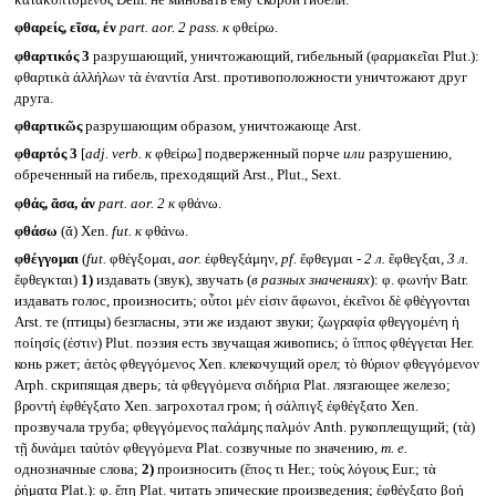
φθαρείς, εῖσα, έν
part. aor. 2 pass.
к
φθείρω.
φθαρτικός 3
разрушающий, уничтожающий, гибельный (φαρμακεῖαι Plut.):
φθαρτικὰ ἀλλήλων τὰ ἐναντία Arst. противоположности уничтожают друг
друга.
φθαρτικῶς
разрушающим образом, уничтожающе Arst.
φθαρτός 3
[
adj. verb.
к
φθείρω] подверженный порче
или
разрушению,
обреченный на гибель, преходящий Arst., Plut., Sext.
φθάς, ᾶσα, άν
part. aor. 2
к
φθάνω.
φθάσω
(ᾰ) Xen.
fut.
к
φθάνω.
φθέγγομαι
(
fut.
φθέγξομαι,
aor.
ἐφθεγξάμην,
pf.
ἔφθεγμαι -
2 л.
ἔφθεγξαι,
3 л.
ἔφθεγκται)
1)
издавать (звук), звучать (
в разных значениях
): φ. φωνήν Batr.
издавать голос, произносить; οὗτοι μέν εἰσιν ἄφωνοι, ἐκεῖνοι δὲ φθέγγονται
Arst. те (птицы) безгласны, эти же издают звуки; ζωγραφία φθεγγομένη ἡ
ποίησίς (ἐστιν) Plut. поэзия есть звучащая живопись; ὁ ἵππος φθέγγεται Her.
конь ржет; ἀετὸς φθεγγόμενος Xen. клекочущий орел; τὸ θύριον φθεγγόμενον
Arph. скрипящая дверь; τὰ φθεγγόμενα σιδήρια Plat. лязгающее железо;
βροντὴ ἐφθέγξατο Xen. загрохотал гром; ἡ σάλπιγξ ἐφθέγξατο Xen.
прозвучала труба; φθεγγόμενος παλάμης παλμόν Anth. рукоплещущий; (τὰ)
τῇ δυνάμει ταὐτὸν φθεγγόμενα Plat. созвучные по значению,
т. е.
однозначные слова;
2)
произносить (ἔπος τι Her.; τοὺς λόγους Eur.; τὰ
ῥήματα Plat.): φ. ἔπη Plat. читать эпические произведения; ἐφθέγξατο βοή