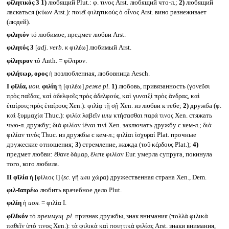
φῐλητικός 3
1)
любящий Plut.: φ. τινος Arst. любящий что-л.;
2)
любящий
ласкаться (κύων Arst.): ποιεῖ φιλητικοὺς ὁ οἶνος Arst. вино разнеживает
(людей).
φιλητόν
τό любимое, предмет любви Arst.
φιλητός 3
[
adj. verb.
к
φιλέω] любимый Arst.
φίλητρον
τό Anth. = φίλτρον.
φιλήτωρ, ορος
ἡ возлюбленная, любовница Aesch.
I
φῐλία,
ион.
φιλίη
ἡ [φιλέω]
реже
pl.
1)
любовь, привязанность (γονεῦσι
πρὸς παῖδας, καὶ ἀδελφοῖς πρὸς ἀδελφούς, καὶ γυναιξὶ πρὸς ἄνδρας, καὶ
ἑταίροις πρὸς ἑταίρους Xen.): φιλίᾳ τῇ σῇ Xen. из любви к тебе;
2)
дружба (φ.
καὶ ξυμμαχία Thuc.): φιλία λαβεῖν
или
κτήσασθαι παρά τινος Xen. стяжать
чью-л. дружбу; διὰ φιλίαν ἰέναι τινί Xen. заключать дружбу с кем-л.; διὰ
φιλίαν τινός Thuc. из дружбы с кем-л.; φιλίαι ἰσχυραί Plat. прочные
дружеские отношения;
3)
стремление, жажда (τοῦ κέρδους Plat.);
4)
предмет любви: ἔθανε δάμαρ, ἔλιπε φιλίαν Eur. умерла супруга, покинула
того, кого любила.
II
φῐλία
ἡ [φίλιος I] (
sc.
γῆ
или
χώρα) дружественная страна Xen., Dem.
φιλ-ῑατρέω
любить врачебное дело Plut.
φιλίη
ἡ
ион.
= φιλία I.
φῐλῐκόν
τό
преимущ.
pl.
признак дружбы, знак внимания (πολλὰ φιλικὰ
παθεῖν ὑπό τινος Xen.): τὰ φιλικὰ καὶ ποιητικὰ φιλίας Arst. знаки внимания,