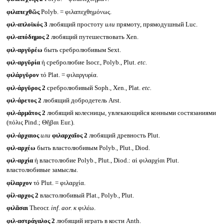
φιλαπεχθῶς
Polyb. = φιλαπεχθημόνως.
φιλ-απλοϊκός 3
любящий простоту
или
прямоту, прямодушный Luc.
φιλ-απόδημος 2
любящий путешествовать Xen.
φιλ-αργῠρέω
быть сребролюбивым Sext.
φιλ-αργῠρία
ἡ сребролюбие Isocr., Polyb., Plut.
etc.
φιλάργῠρον
τό Plat. = φιλαργυρία.
φιλ-άργῠρος 2
сребролюбивый Soph., Xen., Plat.
etc.
φιλ-άρετος 2
любящий добродетель Arst.
φιλ-άρμᾰτος 2
любящий колесницы, увлекающийся конными состязаниями
(πόλις Pind.; Θῆβαι Eur.).
φιλ-άρχαιος
или
φιλαρχαῖος
2
любящий древность Plut.
φιλ-αρχέω
быть властолюбивым Polyb., Plut., Diod.
φιλ-αρχία
ἡ властолюбие Polyb., Plut., Diod.: αἱ φιλαρχίαι Plut.
властолюбивые замыслы.
φίλαρχον
τό Plut. = φιλαρχία.
φίλ-αρχος 2
властолюбивый Plat., Polyb., Plut.
φιλᾶσαι
Theocr.
inf. aor.
к
φιλέω.
φιλ-αστράγαλος 2
любящий играть в кости Anth.