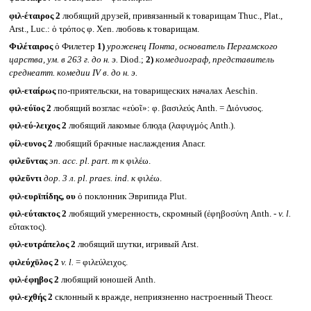
φιλ-έταιρος 2
любящий друзей, привязанный к товарищам Thuc., Plat.,
Arst., Luc.: ὁ τρόπος φ. Xen. любовь к товарищам.
Φιλέταιρος
ὁ Филетер
1)
уроженец Понта, основатель Пергамского
царства, ум. в 263 г. до н. э.
Diod.;
2)
комедиограф, представитель
среднеатт. комедии
IV
в. до н. э.
φιλ-εταίρως
по-приятельски, на товарищеских началах Aeschin.
φιλ-εύϊος 2
любящий возглас «εὐοῖ»: φ. βασιλεύς Anth. = Διόνυσος.
φιλ-εύ-λειχος 2
любящий лакомые блюда (λαφυγμός Anth.).
φίλ-ευνος 2
любящий брачные наслаждения Anacr.
φιλεῦντας
эп.
acc. pl. part. m
к
φιλέω.
φιλεῦντι
дор. 3 л.
pl. praes. ind.
к
φιλέω.
φιλ-ευρῑπίδης, ου
ὁ поклонник Эврипида Plut.
φιλ-εύτακτος 2
любящий умеренность, скромный (ἐφηβοσύνη Anth. -
v. l.
εὔτακτος).
φιλ-ευτράπελος 2
любящий шутки, игривый Arst.
φιλεύχῡλος 2
v. l.
= φιλεύλειχος.
φιλ-έφηβος 2
любящий юношей Anth.
φιλ-εχθής 2
склонный к вражде, неприязненно настроенный Theocr.