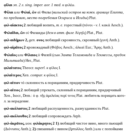
φῖλαι
эп. 2 л.
sing. imper. aor. 1 med.
к
φιλέω.
Φίλαι
или
Φιλαί, ῶν
αἱ Филы (
нильский остров на южн. границе Египта,
по преданию, место погребения Осириса и Исиды
) Plut.
φιλ-αίακτος 2
любящий вопить,
т. е.
горестный (πόνοι -
v. l.
κακά Aesch.).
Φιλαΐδαι, ῶν
οἱ Филаиды (
дем в атт. филе
Αἰγηΐς) Plat., Plut.
φιλ-αιδήμων 2,
gen.
ονος
любящий скромность, скромный (γυνή Anth.).
φιλ-αίμᾰτος 2
кровожадный (Φόβος Aesch.; ἀλκαί Eur.; Ἄρης Anth.).
Φιλαῖος
или
Φίλαιος
ὁ Филей (
сын Эанта Теламонида и Текмессы, предок
Мильтиада
) Her., Plut.
φιλαίτατος
Theocr.
superl.
к
φίλος I.
φιλαίτερος
Xen.
compar.
к
φίλος I.
φιλ-αίτιον
τό склонность к порицаниям, придирчивость Plut.
φιλ-αίτιος 2
любящий упрекать, склонный к порицаниям, придирчивый
Xen., Isocr., Dem.: ὁ φ. τῆς ἀμελείας περί τινος Plat. любитель порицать кого-
л. за нерадение.
φιλ-ακόλαστος 2
любящий распущенность, разнузданность Plut.
φιλ-ακόλουθος 2
любящий сопровождать Arph.
φιλ-άκρᾱτος,
ион.
φιλάκρητος 2
1)
любящий чистое вино, много пьющий
(Διόνυσος Anth.);
2)
связанный с вином (ἕρπυλλος Anth.)
или
с попойками