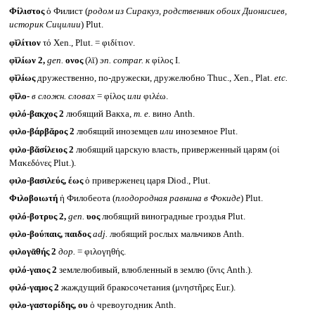
Φίλιστος
ὁ Филист (
родом из Сиракуз, родственник обоих Дионисиев,
историк Сицилии
) Plut.
φῐλίτιον
τό Xen., Plut. = φιδίτιον.
φῐλίων 2,
gen.
ονος
(λῑ)
эп.
compar.
к
φίλος I.
φῐλίως
дружественно, по-дружески, дружелюбно Thuc., Xen., Plat.
etc.
φῐλο-
в сложн. словах
= φίλος
или
φιλέω.
φιλό-βακχος 2
любящий Вакха,
т. е.
вино Anth.
φιλο-βάρβᾰρος 2
любящий иноземцев
или
иноземное Plut.
φιλο-βᾰσίλειος 2
любящий царскую власть, приверженный царям (οἱ
Μακεδόνες Plut.).
φιλο-βασιλεύς, έως
ὁ приверженец царя Diod., Plut.
Φιλοβοιωτή
ἡ Филобеота (
плодородная равнина в Фокиде
) Plut.
φιλό-βοτρυς 2,
gen.
υος
любящий виноградные гроздья Plut.
φιλο-βούπαις, παιδος
adj.
любящий рослых мальчиков Anth.
φιλογᾱθής 2
дор.
= φιλογηθής.
φιλό-γαιος 2
землелюбивый, влюбленный в землю (ὕνις Anth.).
φιλό-γαμος 2
жаждущий бракосочетания (μνηστῆρες Eur.).
φιλο-γαστορίδης, ου
ὁ чревоугодник Anth.