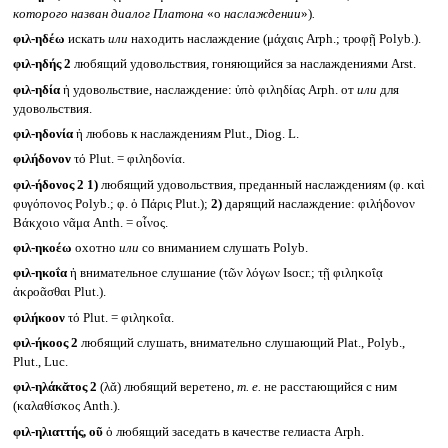
которого назван диалог Платона
«о
наслаждении
»)
.
φιλ-ηδέω
искать
или
находить наслаждение (μάχαις Arph.; τροφῇ Polyb.).
φιλ-ηδής 2
любящий удовольствия, гоняющийся за наслаждениями Arst.
φιλ-ηδία
ἡ удовольствие, наслаждение: ὑπὸ φιληδίας Arph. от
или
для
удовольствия.
φιλ-ηδονία
ἡ любовь к наслаждениям Plut., Diog. L.
φιλήδονον
τό Plut. = φιληδονία.
φιλ-ήδονος 2
1)
любящий удовольствия, преданный наслаждениям (φ. καὶ
φυγόπονος Polyb.; φ. ὁ Πάρις Plut.);
2)
дарящий наслаждение: φιλήδονον
Βάκχοιο νᾶμα Anth. = οἶνος.
φιλ-ηκοέω
охотно
или
со вниманием слушать Polyb.
φιλ-ηκοΐα
ἡ внимательное слушание (τῶν λόγων Isocr.; τῇ φιληκοΐᾳ
ἀκροᾶσθαι Plut.).
φιλήκοον
τό Plut. = φιληκοΐα.
φιλ-ήκοος 2
любящий слушать, внимательно слушающий Plat., Polyb.,
Plut., Luc.
φιλ-ηλάκᾰτος 2
(λᾰ) любящий веретено,
т. е.
не расстающийся с ним
(καλαθίσκος Anth.).
φιλ-ηλιαττής, οῦ
ὁ любящий заседать в качестве гелиаста Arph.