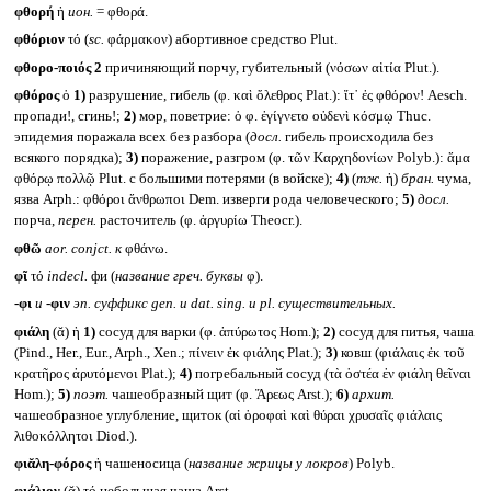
φθορή
ἡ
ион.
= φθορά.
φθόριον
τό (
sc.
φάρμακον) абортивное средство Plut.
φθορο-ποιός 2
причиняющий порчу, губительный (νόσων αἰτία Plut.).
φθόρος
ὁ
1)
разрушение, гибель (φ. καὶ ὄλεθρος Plat.): ἴτ᾽ ἐς φθόρον! Aesch.
пропади!, сгинь!;
2)
мор, поветрие: ὁ φ. ἐγίγνετο οὐδενὶ κόσμῳ Thuc.
эпидемия поражала всех без разбора (
досл.
гибель происходила без
всякого порядка);
3)
поражение, разгром (φ. τῶν Καρχηδονίων Polyb.): ἅμα
φθόρῳ πολλῷ Plut. с большими потерями (в войске);
4)
(
тж.
ἡ)
бран.
чума,
язва Arph.: φθόροι ἄνθρωποι Dem. изверги рода человеческого;
5)
досл.
порча,
перен.
расточитель (φ. ἀργυρίω Theocr.).
φθῶ
aor. conjct.
к
φθάνω.
φῖ
τό
indecl.
фи (
название греч. буквы
φ).
-φι
и
-φιν
эп. суффикс
gen.
и
dat. sing.
и pl.
существительных.
φιάλη
(ᾰ) ἡ
1)
сосуд для варки (φ. ἀπύρωτος Hom.);
2)
сосуд для питья, чаша
(Pind., Her., Eur., Arph., Xen.; πίνειν ἐκ φιάλης Plat.);
3)
ковш (φιάλαις ἐκ τοῦ
κρατῆρος ἀρυτόμενοι Plat.);
4)
погребальный сосуд (τὰ ὀστέα ἐν φιάλη θεῖναι
Hom.);
5)
поэт.
чашеобразный щит (φ. Ἄρεως Arst.);
6)
архит.
чашеобразное углубление, щиток (αἱ ὀροφαὶ καὶ θύραι χρυσαῖς φιάλαις
λιθοκόλλητοι Diod.).
φιᾰλη-φόρος
ἡ чашеносица (
название жрицы у локров
) Polyb.