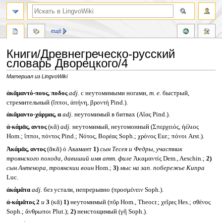
ещё
Книги/Древнегреческо-русский
словарь Дворецкого/4
Материал из LingvoWiki
Перейти
Перейти
ἀκᾰμαντό-πους, ποδος
adj.
с неутомимыми ногами,
т. е.
быстрый,
к
к
стремительный (ἵπποι, ἀπήνη, βροντή Pind.).
навигации
поиску
ἀκᾰμαντο-χάρμας, α
adj.
неутомимый в битвах (Αἴας Pind.).
ἀ-κάμᾱς, αντος
(κᾰ)
adj.
неутомимый, неугомонный (Σπερχειός, ἠέλιος
Hom.; ἵπποι, πόντος Pind.; Νότος, Βορέας Soph.; χρόνος Eur.; πόνοι Arst.).
Ἀκάμᾱς, αντος
(ᾰκᾰ) ὁ Акамант
1)
сын Тесея и Федры, участник
троянского похода, давиший имя атт. филе
Ἀκαμαντίς Dem., Aeschin.;
2)
сын Антенора, троянскии воин
Hom.;
3)
мыс на зап. побережье Кипра
Luc.
ἀκάμᾰτα
adj.
без устали, непрерывно (προσμένειν Soph.).
ἀ-κάμᾰτος 2
и
3
(κᾰ)
1)
неутомимый (πῦρ Hom., Theocr.; χεῖρες Hes.; σθένος
Soph.; ἄνθρωποι Plut.);
2)
неистощимый (γῆ Soph.).