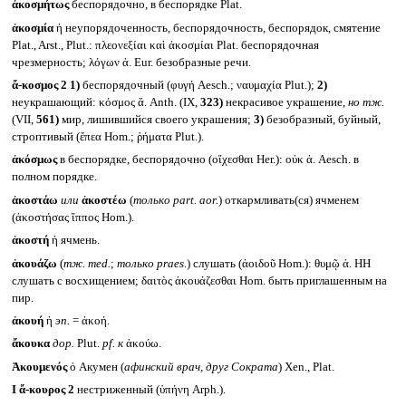
ἀκοσμήτως
беспорядочно, в беспорядке Plat.
ἀκοσμία
ἡ неупорядоченность, беспорядочность, беспорядок, смятение
Plat., Arst., Plut.: πλεονεξίαι καὶ ἀκοσμίαι Plat. беспорядочная
чрезмерность; λόγων ἀ. Eur. безобразные речи.
ἄ-κοσμος 2
1)
беспорядочный (φυγή Aesch.; ναυμαχία Plut.);
2)
неукрашающий: κόσμος ἄ. Anth. (IX,
323)
некрасивое украшение,
но тж.
(VII,
561)
мир, лишившийся своего украшения;
3)
безобразный, буйный,
строптивый (ἔπεα Hom.; ῥήματα Plut.).
ἀκόσμως
в беспорядке, беспорядочно (οἴχεσθαι Her.): οὐκ ἀ. Aesch. в
полном порядке.
ἀκοστάω
или
ἀκοστέω
(
только
part. aor.
) откармливать(ся) ячменем
(ἀκοστήσας ἵππος Hom.).
ἀκοστή
ἡ ячмень.
ἀκουάζω
(
тж.
med.
;
только
praes.
) слушать (ἀοιδοῦ Hom.): θυμῷ ἀ. HH
слушать с восхищением; δαιτὸς ἀκουάζεσθαι Hom. быть приглашенным на
пир.
ἀκουή
ἡ
эп.
= ἀκοή.
ἄκουκα
дор.
Plut.
pf.
к
ἀκούω.
Ἀκουμενός
ὁ Акумен (
афинский врач, друг Сократа
) Xen., Plat.
I
ἄ-κουρος 2
нестриженный (ὑπήνη Arph.).