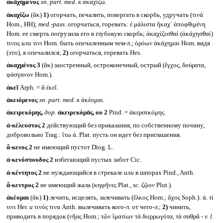
ἀκᾰχήμενος
эп.
part. med.
к
ἀκαχίζω.
ἀκαχίζω
(ᾰκ)
1)
огорчать, печалить, повергать в скорбь, удручать (τινά
Hom., HH);
med.-pass.
огорчаться, горевать: ἑ μάλιστα ἤκαχ᾽ ἀποφθιμένη
Hom. ее смерть погрузила его в глубокую скорбь; ἀκαχίζεσθαί (ἀκάχησθαί)
τινος
или
τινι Hom. быть опечаленным чем-л.; ὁρόων ἀκάχημαι Hom. видя
(это), я опечалился;
2)
огорчаться, горевать Hes.
ἀκαχμένος 3
(ᾰκ) заостренный, остроконечный, острый (ἔγχος, δούρατα,
φάσγανον Hom.).
ἁκεῖ
Arph. = ἃ ἐκεῖ.
ἀκειόμενος
эп.
part. med.
к
ἀκέομαι.
ἀκειρεκόμης,
дор.
ἀκειρεκόμᾱς, ου
2
Pind. = ἀκερσεκόμης.
ἀ-κέλευστος 2
действующий без приказания, по собственному почину,
добровольно Trag.: ἴτω ἀ. Plat. пусть он идет без приглашения.
ἄ-κενος 2
не имеющий пустот Diog. L.
ἀ-κενόσπουδος 2
избегающий пустых забот Cic.
ἀ-κέντητος 2
не нуждающийся в стрекале
или
в шпорах Pind., Anth.
ἄ-κεντρος 2
не имеющий жала (κηφῆνες Plat.,
sc.
ζῷον Plut.).
ἀκέομαι
(ᾰκ)
1)
лечить, исцелять, залечивать (ἕλκος Hom.; ἄχος Soph.): ἀ. τί
τινι Her.
и
τινός τινα Anth. вылечивать кого-л. от чего-л.;
2)
чинить,
приводить в порядок (νῆας Hom.; τῶν ἳματίων τά διερρωγότα, τὰ σαθρἄ -
v. l.