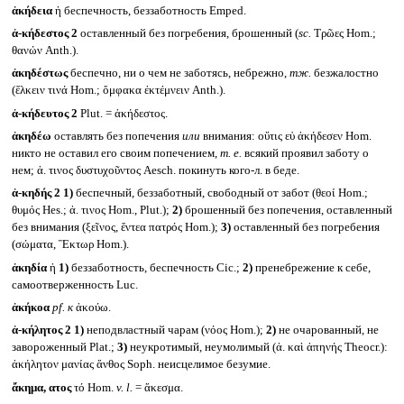
ἀκήδεια
ἡ беспечность, беззаботность Emped.
ἀ-κήδεστος 2
оставленный без погребения, брошенный (
sc.
Τρῶες Hom.;
θανών Anth.).
ἀκηδέστως
беспечно, ни о чем не заботясь, небрежно,
тж.
безжалостно
(ἕλκειν τινά Hom.; ὄμφακα ἐκτέμνειν Anth.).
ἀ-κήδευτος 2
Plut. = ἀκήδεστος.
ἀκηδέω
оставлять без попечения
или
внимания: οὔτις εὑ ἀκήδεσεν Hom.
никто не оставил его своим попечением,
т. е.
всякий проявил заботу о
нем; ἀ. τινος δυστυχοῦντος Aesch. покинуть кого-л. в беде.
ἀ-κηδής 2
1)
беспечный, беззаботный, свободный от забот (θεοί Hom.;
θυμός Hes.; ἀ. τινος Hom., Plut.);
2)
брошенный без попечения, оставленный
без внимания (ξεῖνος, ἔντεα πατρός Hom.);
3)
оставленный без погребения
(σώματα, Ἓκτωρ Hom.).
ἀκηδία
ἡ
1)
беззаботность, беспечность Cic.;
2)
пренебрежение к себе,
самоотверженность Luc.
ἀκήκοα
pf.
к
ἀκούω.
ἀ-κήλητος 2
1)
неподвластный чарам (νόος Hom.);
2)
не очарованный, не
завороженный Plat.;
3)
неукротимый, неумолимый (ἀ. καὶ ἀπηνής Theocr.):
ἀκήλητον μανίας ἄνθος Soph. неисцелимое безумие.
ἄκημα, ατος
τό Hom.
v. l.
= ἄκεσμα.