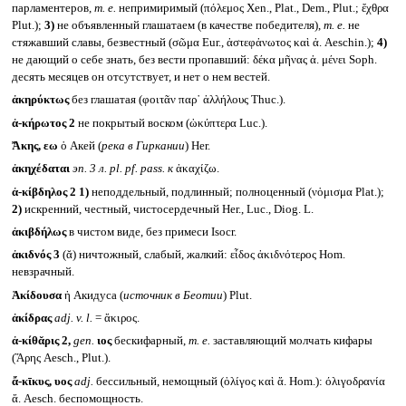
парламентеров,
т. е.
непримиримый (πόλεμος Xen., Plat., Dem., Plut.; ἔχθρα
Plut.);
3)
не объявленный глашатаем (в качестве победителя),
т. е.
не
стяжавший славы, безвестный (σῶμα Eur., ἀστεφἀνωτος καὶ ἀ. Aeschin.);
4)
не дающий о себе знать, без вести пропавший: δέκα μῆνας ἀ. μένει Soph.
десять месяцев он отсутствует, и нет о нем вестей.
ἀκηρύκτως
без глашатая (φοιτᾶν παρ᾽ ἀλλήλους Thuc.).
ἀ-κήρωτος 2
не покрытый воском (ὠκύπτερα Luc.).
Ἄκης, εω
ὁ Акей (
река в Гиркании
) Her.
ἀκηχέδαται
эп. 3 л.
pl. pf. pass.
к
ἀκαχίζω.
ἀ-κίβδηλος 2
1)
неподдельный, подлинный; полноценный (νὁμισμα Plat.);
2)
искренний, честный, чистосердечный Her., Luc., Diog. L.
ἀκιβδήλως
в чистом виде, без примеси Isocr.
ἀκιδνός 3
(ᾰ) ничтожный, слабый, жалкий: εἶδος ἀκιδνότερος Hom.
невзрачный.
Ἀκίδουσα
ἡ Акидуса (
источник в Беотии
) Plut.
ἀκίδρας
adj. v. l.
= ἄκιρος.
ἀ-κίθᾰρις 2,
gen.
ιος
бескифарный,
т. е.
заставляющий молчать кифары
(Ἄρης Aesch., Plut.).
ἄ-κῑκυς, υος
adj.
бессильный, немощный (ὀλίγος καὶ ἄ. Hom.): όλιγοδρανία
ἄ. Aesch. беспомощность.