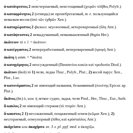
ἀ-κατάτριπτος 2
неисчерпаемый, неистощимый (χειρῶν πλῆθος Polyb.).
ἀ-καταφρόνητος 2
(отнюдь) не пренебрегаемый,
т. е.
пользующийся
немалым весом (ὑπὸ τῶν ἐχθρῶν Xen.).
ἀ-καταχώριστος 2
физиол. неусвоенный, непереваренный
(ὕλη Arst.).
ἀ-κατάψευστος 2
невыдуманный, невымышленный (θηρία Her.).
ἀκάτειον
τό
v. l.
= ἀκάτιον.
ἀ-κατέργαστος 2
непереработанный, непереваренный (τροφή Arst.).
ἀκάτη
ἡ
атт.
= *ἀκάτα.
ἀ-κατηγόρητος 2
неосужденный (Παυσανίου κακία καὶ προδοσία Diod.).
ἀκάτιον
(ᾰκᾰ) τό
1)
челн, лодка Thuc., Polyb., Plut.;
2)
косой парус Xen.,
Plut., Luc.
ἀ-κατονόμαστος 2
не имеющий названия, безымянный (ποιότης Epicur. ap.
Plut.).
ἄκᾰτος
(ᾰκ) ὁ,
ион.
ἡ легкое судно, ладья, челн Pind., Her., Thuc., Eur., Anth.
ἄ-καυλος 2
не имеющий стержня (τὸ πτερόν Arst.).
ἄ-καυστος 2
1)
несожженный, пощаженный огнем (κῶμαι Xen.);
2)
несгораемый, огнеупорный (λίθος καὶ κρύσταλλος Arst.).
ἀκᾰχείατο
или
ἀκαχήατο
эп. 3 л.
pl. ppf. med.
к
ἀκαχίζω.