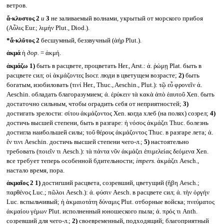
ветров.
ἄ-κλυστος 2
и
3
не заливаемый волнами, укрытый от морского прибоя
(Αὖλις Eur.; λιμήν Plut., Diod.).
*ἄ-κλῠτος 2
бесшумный, беззвучный (ἀήρ Plut.).
ἀκμά
ἡ
дор.
= ἀκμή.
ἀκμάζω
1)
быть в расцвете, процветать Her., Arst.: ἀ. ῥώμῃ Plat. быть в
расцвете сил; οἱ ἀκμάζοντες Isocr. люди в цветущем возрасте;
2)
быть
богатым, изобиловать (τινί Her., Thuc., Aeschin., Plut.): τῷ εὖ φρονεῖν ἀ.
Aeschin. обладать благоразумием; ἀ. ἐρύκειν τὰ κακὰ ἀπὸ ἑαυτοῦ Xen. быть
достаточно сильным, чтобы оградить себя от неприятностей;
3)
достигать зрелости: σίτου ἀκμάζοντος Xen. когда хлеб (на полях) созрел;
4)
достичь высшей степени, быть в разгаре: ἡ νόσος ἀκμάζει Thuc. болезнь
достигла наибольшей силы; τοῦ θέρους ἀκμάζοντος Thuc. в разгаре лета; ἀ.
ἔν τινι Aeschin. достичь высшей степени чего-л.;
5)
настоятельно
требовать (ποιεῖν τι Aesch.): τὰ πάντα νῦν ἀκμάζει ἐπιμελείας δεόμενα Xen.
все требует теперь особенной бдительности;
impers.
ἀκμάζει Aesch.,
настало время, пора.
ἀκμαῖος 2
1)
достигший расцвета, созревший, цветущий (ἥβη Aesch.;
παρθένος Luc.; πῶλοι Aesch.): ἀ. φύσιν Aesch. в расцвете сил; ἀ. τὴν ὀργήν
Luc. вспыльчивый; ἡ ἀκμαιοτάτη δύναμις Plut. отборные войска; πνεύματος
ἀκμαίου γέμων Plut. исполненный юношеского пыла; ἀ. πρός τι Anth.
созревший для чего-л.;
2)
своевременный, подходящий; благоприятный