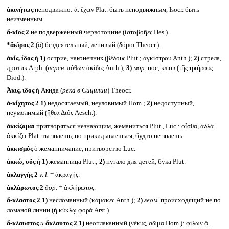
ἀκῑνήτως
неподвижно: ἀ. ἔχειν Plat. быть неподвижным, Isocr. быть
неизменным.
ἄ-κῐος 2
не подверженный червоточине (ἱστοβοῆες Hes.).
*ἄκῐρος 2
(ᾰ) бездеятельный, ленивый (δόμοι Theocr.).
ἀκίς, ίδος
ἡ
1)
острие, наконечник (βέλους Plut.; ἀγκίστρου Anth.);
2)
стрела,
дротик Arph. (
перен.
πόθων ἀκίδες Anth.);
3)
мор.
нос, клюв (τῆς τριήρους
Diod.).
Ἆκις, ιδος
ἡ Акида (
река в Сицилии
) Theocr.
ἀ-κίχητος 2
1)
недосягаемый, неуловимый Hom.;
2)
недоступный,
неумолимый (ἤθεα Διός Aesch.).
ἀκκίζομαι
притворяться незнающим, жеманиться Plut., Luc.: οἶσθα, ἀλλὰ
ἀκκίζει Plat. ты знаешь, но прикидываешься, будто не знаешь.
ἀκκισμός
ὁ жеманничание, притворство Luc.
ἀκκώ, οῦς
ἡ
1)
жеманница Plut.;
2)
пугало для детей, бука Plut.
ἀκλαγγής 2
v. l.
= ἀκραγής.
ἀκλάρωτος 2
дор.
= ἀκλήρωτος.
ἄ-κλαστος 2
1)
несломанный (κάμακες Anth.);
2)
геом.
происходящий не по
ломаной линии (ἡ κύκλῳ φορά Arst.).
ἄ-κλαυστος
и
ἄκλαυτος 2
1)
неоплаканный (νέκυς, σῶμα Hom.): φίλων ἄ.