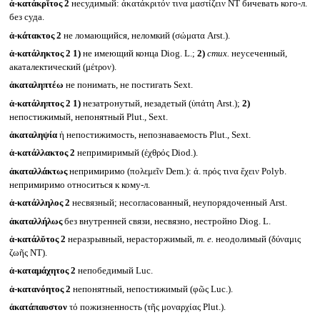
ἀ-κατάκρῐτος 2
несудимый: ἀκατάκριτόν τινα μαστίζειν NT бичевать кого-л.
без суда.
ἀ-κάτακτος 2
не ломающийся, неломкий (σώματα Arst.).
ἀ-κατάληκτος 2
1)
не имеющий конца Diog. L.;
2)
стих.
неусеченный,
акаталектический (μέτρον).
ἀκαταληπτέω
не понимать, не постигать Sext.
ἀ-κατάληπτος 2
1)
незатронутый, незадетый (ὑπάτη Arst.);
2)
непостижимый, непонятный Plut., Sext.
ἀκαταληψία
ἡ непостижимость, непознаваемость Plut., Sext.
ἀ-κατάλλακτος 2
непримиримый (ἐχθρός Diod.).
ἀκαταλλάκτως
непримиримо (πολεμεῖν Dem.): ἀ. πρός τινα ἔχειν Polyb.
непримиримо относиться к кому-л.
ἀ-κατάλληλος 2
несвязный; несогласованный, неупорядоченный Arst.
ἀκαταλλήλως
без внутренней связи, несвязно, нестройно Diog. L.
ἀ-κατάλῠτος 2
неразрывный, нерасторжимый,
т. е.
неодолимый (δύναμις
ζωῆς NT).
ἀ-καταμάχητος 2
непобедимый Luc.
ἀ-κατανόητος 2
непонятный, непостижимый (φῶς Luc.).
ἀκατάπαυστον
τό пожизненность (τῆς μοναρχίας Plut.).