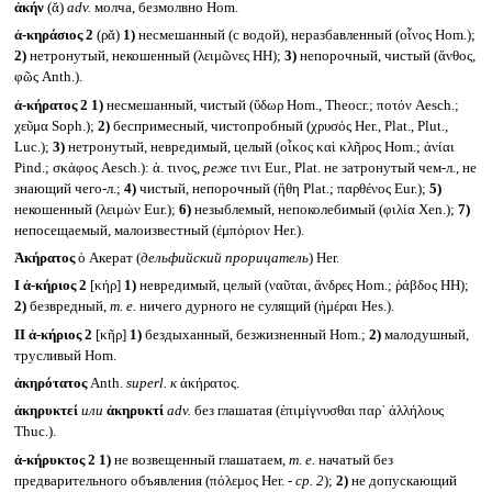
ἀκήν
(ᾰ)
adv.
молча, безмолвно Hom.
ἀ-κηράσιος 2
(ρᾰ)
1)
несмешанный (с водой), неразбавленный (οἶνος Hom.);
2)
нетронутый, некошенный (λειμῶνες HH);
3)
непорочный, чистый (ἄνθος,
φῶς Anth.).
ἀ-κήρατος 2
1)
несмешанный, чистый (ὕδωρ Hom., Theocr.; ποτόν Aesch.;
χεῦμα Soph.);
2)
беспримесный, чистопробный (χρυσός Her., Plat., Plut.,
Luc.);
3)
нетронутый, невредимый, целый (οἶκος καὶ κλῆρος Hom.; ἁνίαι
Pind.; σκἀφος Aesch.): ἀ. τινος,
реже
τινι Eur., Plat. не затронутый чем-л., не
знающий чего-л.;
4)
чистый, непорочный (ἤθη Plat.; παρθένος Eur.);
5)
некошенный (λειμών Eur.);
6)
незыблемый, непоколебимый (φιλία Xen.);
7)
непосещаемый, малоизвестный (ἐμπόριον Her.).
Ἀκήρατος
ὁ Акерат (
дельфийский прорицатель
) Her.
I
ἀ-κήριος 2
[κήρ]
1)
невредимый, целый (ναῦται, ἄνδρες Hom.; ῥάβδος HH);
2)
безвредный,
т. е.
ничего дурного не сулящий (ἡμέραι Hes.).
II
ἀ-κήριος 2
[κῆρ]
1)
бездыханный, безжизненный Hom.;
2)
малодушный,
трусливый Hom.
ἀκηρότατος
Anth.
superl.
к
ἀκήρατος.
ἀκηρυκτεί
или
ἀκηρυκτί
adv.
без глашатая (ἐπιμίγνυσθαι παρ᾽ ἀλλήλους
Thuc.).
ἀ-κήρυκτος 2
1)
не возвещенный глашатаем,
т. е.
начатый без
предварительного объявления (πόλεμος Her. -
ср. 2
);
2)
не допускающий