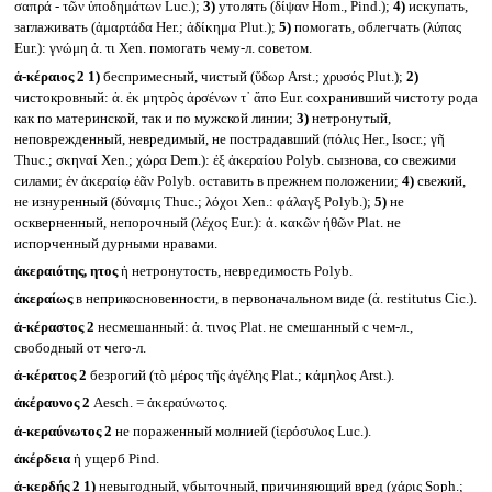
σαπρά - τῶν ὑποδημάτων Luc.);
3)
утолять (δίψαν Hom., Pind.);
4)
искупать,
заглаживать (ἁμαρτάδα Her.; ἀδίκημα Plut.);
5)
помогать, облегчать (λύπας
Eur.): γνώμη ἀ. τι Xen. помогать чему-л. советом.
ἀ-κέραιος 2
1)
беспримесный, чистый (ὕδωρ Arst.; χρυσός Plut.);
2)
чистокровный: ἀ. ἐκ μητρὸς ἀρσένων τ᾽ ἄπο Eur. сохранивший чистоту рода
как по материнской, так и по мужской линии;
3)
нетронутый,
неповрежденный, невредимый, не пострадавший (πόλις Her., Isocr.; γῆ
Thuc.; σκηναί Xen.; χώρα Dem.): ἐξ ἀκεραίου Polyb. сызнова, со свежими
силами; ἐν ἀκεραίῳ ἐᾶν Polyb. оставить в прежнем положении;
4)
свежий,
не изнуренный (δύναμις Thuc.; λόχοι Xen.: φάλαγξ Polyb.);
5)
не
оскверненный, непорочный (λέχος Eur.): ἀ. κακῶν ήθῶν Plat. не
испорченный дурными нравами.
ἀκεραιότης, ητος
ἡ нетронутость, невредимость Polyb.
ἀκεραίως
в неприкосновенности, в первоначальном виде (ἀ. restitutus Cic.).
ἀ-κέραστος 2
несмешанный: ἀ. τινος Plat. не смешанный с чем-л.,
свободный от чего-л.
ἀ-κέρατος 2
безрогий (τὸ μέρος τῆς ἀγέλης Plat.; κάμηλος Arst.).
ἀκέραυνος 2
Aesch. = ἀκεραύνωτος.
ἀ-κεραύνωτος 2
не пораженный молнией (ἱερόσυλος Luc.).
ἀκέρδεια
ἡ ущерб Pind.
ἀ-κερδής 2
1)
невыгодный, убыточный, причиняющий вред (χάρις Soph.;