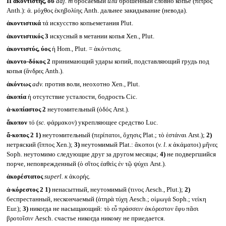
II
ἀκοντιστής, οῦ
adj. m
бросаемый
или
брошенный словно копье (πέτρος
Anth.): ἀ. μόχθος ἑκηβολίης Anth. дальнее закидывание (невода).
ἀκοντιστικά
τά искусство копьеметания Plut.
ἀκοντιστικός 3
искусный в метании копья Xen., Plut.
ἀκοντιστύς, ύος
ἡ Hom., Plut. = ἀκόντισις.
ἀκοντο-δόκος 2
принимающий удары копий, подставляющий грудь под
копья (ἄνδρες Anth.).
ἀκόντως
adv.
против воли, неохотно Xen., Plut.
ἀκοπία
ἡ отсутствие усталости, бодрость Cic.
ἀ-κοπίαστος 2
неутомительный (ὁδός Arst.).
ἄκοπον
τό (
sc.
φάρμακον) укрепляющее средство Luc.
ἄ-κοπος 2
1)
неутомительный (περίπατοι, ὄχησις Plat.; τὸ ἑστάναι Arst.);
2)
нетряский (ἵππος Xen.);
3)
неутомимый Plat.: ἄκοποι (
v. l.
к
ἀκάματοι) μῆνες
Soph. неутомимо следующие друг за другом месяцы;
4)
не подвергшийся
порче, неповрежденный (ὁ σῖτος ἐαθεὶς ἐν τῷ ψύχει Arst.).
ἀκορέστατος
superl.
к
ἀκορής.
ἀ-κόρεστος 2
1)
ненасытный, неутомимый (τινος Aesch., Plut.);
2)
беспрестанный, нескончаемый (ἀτηρὰ τύχη Aesch.; οἰμωγά Soph.; νείκη
Eur.);
3)
никогда не насыщающий: τὸ εὖ πράσσειν ἀκόρεστον ἔφυ πᾶσι
βροτοῖσιν Aesch. счастье никогда никому не приедается.