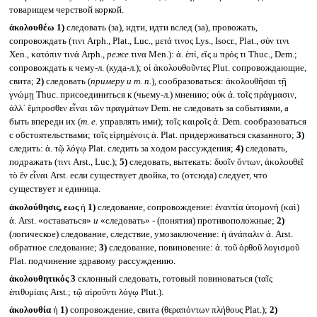
товарищем черствой коркой.
ἀκολουθέω
1)
следовать (за), идти, идти вслед (за), провожать,
сопровождать (τινι Arph., Plat., Luc., μετά τινος Lys., Isocr., Plat., σύν τινι
Xen., κατόπιν τινά Arph.,
реже
τινα Men.): ἀ. ἐπί, εἴς
и
πρός τι Thuc., Dem.;
сопровождать к чему-л. (куда-л.); οἱ ἀκολουθοῦντες Plut. сопровождающие,
свита;
2)
следовать (
примеру и т. п.
)
,
сообразоваться: ἀκολουθῆσαι τῇ
γνώμῃ Thuc. присоединиться к (чьему-л.) мнению; οὐκ ἀ. τοῖς πράγμασιν,
ἀλλ᾽ ἔμπροσθεν εἶναι τῶν πραγμάτων Dem. не следовать за событиями, а
быть впереди их (
т. е.
управлять ими); τοῖς καιροῖς ἀ. Dem. сообразоваться
с обстоятельствами; τοῖς εἰρημένοις ἀ. Plat. придерживаться сказанного;
3)
следить: ἀ. τῷ λόγῳ Plat. следить за ходом рассуждения;
4)
следовать,
подражать (τινι Arst., Luc.);
5)
следовать, вытекать: δυοῖν ὄντων, ἀκολουθεῖ
τὸ ἓν εἶναι Arst. если существует двойка, то (отсюда) следует, что
существует и единица.
ἀκολούθησις, εως
ἡ
1)
следование, сопровождение: ἐναντία ὑπομονὴ (καὶ)
ἀ. Arst. «оставаться»
и
«следовать» - (понятия) противоположные;
2)
(логическое) следование, следствие, умозаключение: ἡ ἀνάπαλιν ἀ. Arst.
обратное следование;
3)
следование, повиновение: ἀ. τοῦ ὀρθοῦ λογισμοῦ
Plat. подчинение здравому рассуждению.
ἀκολουθητικός 3
склонный следовать, готовый повиноваться (ταῖς
ἐπιθυμίαις Arst.; τῷ αἱροῦντι λόγῳ Plut.).
ἀκολουθία
ἡ
1)
сопровождение, свита (θεραπόντων πλήθους Plat.);
2)