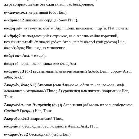
жертвоприношение без сжигания,
т. е.
бескровное.
ἀ-κάπνωτος 2
не дымный (ὁδοί Eur.).
ἀ-κάρδιος 2
лишенный сердца (ζῷον Plut.).
ἀκᾰρῆ
adv.
чуть-чуть: οὐδ᾽ ἀ. Arph., Dem. нисколько; παρ᾽ ἀ. Plat. почти.
ἀ-κᾰρής 2
не поддающийся стрижке,
т. е.
чрезвычайно короткий,
незначительный: ἔν ἀκαρεῖ χρόνῳ Arph.
или
ἐν ἀκαρεῖ (τοῦ χρόνου) Luc.,
ἀκαρὲς ὥρας Plut. в одно мгновение.
ἀκᾰρί
adv.
Arst. = ἀκαρῆ.
ἄκαρι
τό червячок, личинка
или
клещ Arst.
ἀκᾰριαῖος 3
(ᾰκ) весьма малый, незначительный (πλοῦς Dem.; μόριον Arst.;
λίθος Sext.).
Ἀκαρνάν, ᾶνος
ὁ
1)
Акарнан (
сын Алкмеона, один из
«
эпигонов
»
, миф.
основатель Акарнании
) Thuc.;
2)
уроженец
или
житель Акарнании Her.,
Thuc.
Ἀκαρνᾱνία,
ион.
Ἀκαρνᾱνίη
(ᾰκ) ἡ Акарнания (
область на зап. побережье
Средней Греции
) Her., Thuc.
Ἀκαρνᾱνικός 3
акарнанский Thuc.
ἀκαρπία
ἡ бесплодие, бесплодность Aesch., Arst., Plut.
ἀ-κάρπιστος 2
бесплодный (πεδία Eur.).