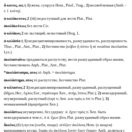
ἄ-κοιτις, ιος
ἡ
1)
жена, супруга Hom., Pind., Trag.;
2)
возлюбленная (Anth. -
v. l.
κοίτη).
ἀ-κολάκευτος 2
(λᾰ) недоступный для лести Plat., Plut.
ἀκολᾰκεύτως
без лести Cic.
ἀ-κόλᾰκος 2
не льстящий, нельстивый Diog. L.
ἀ-κολᾰσία
ἡ
1)
недисциплинированность, разнузданность, распущенность
Thuc., Plat., Arst., Plut.;
2)
бесчинство (κύβοι ἢ πότοι ἢ αἱ τοιαῦται ἀκολασίαι
Lys.).
ἀκολασταίνω
предаваться распутству, вести разнузданный образ жизни,
бесчинствовать Arph., Plat., Arst., Plut.
*ἀκολάστασμα, ατος
τό Arph. = ἀκολάστημα.
ἀκολάστημα, ατος
τό распутство, бесчинство Plut.
ἀ-κόλαστος 2
1)
недисциплинированный, разнузданный, распущенный
(δῆμος Her.; ὄχλος Eur.; στράτευμα Xen.; ἀνήρ, ἵππος Plat.);
2)
невоздержный,
неумеренный, распутный (περί τι Arst.
или
πρός
и
ἐπί τι Plut.);
3)
ненаказанный (ἁμαρτήματα Xen.).
ἀκολάστως
неумеренно, без удержу: ἀ. ἔχειν πρός τι Xen. быть
невоздержным в чем-л.; ὁ ἀ. ἔχων βίος Plat. разнузданный образ жизни.
ἄκολος
(ᾰ) ἡ кусок (
хлеба, пищи
): αἰτίζειν ἀκόλους Hom. (
о нищем
)
выпрашивать куски; ξηρὰς εἰς ἀκόλους ξυνὸν ἔχειν ἕταρον Anth. делиться с