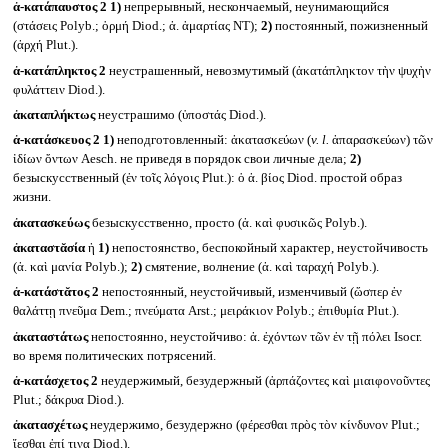
ἀ-κατάπαυστος 2
1)
непрерывный, нескончаемый, неунимающийся
(στάσεις Polyb.; ὁρμή Diod.; ἀ. ἁμαρτίας NT);
2)
постоянный, пожизненный
(ἀρχή Plut.).
ἀ-κατάπληκτος 2
неустрашенный, невозмутимый (ἀκατάπληκτον τὴν ψυχὴν
φυλάττειν Diod.).
ἀκαταπλήκτως
неустрашимо (ὑποστάς Diod.).
ἀ-κατάσκευος 2
1)
неподготовленный: ἀκατασκεύων (
v. l.
ἀπαρασκεύων) τῶν
ἰδίων ὄντων Aesch. не приведя в порядок свои личные дела;
2)
безыскусственный (ἐν τοῖς λόγοις Plut.): ὁ ἀ. βίος Diod. простой образ
жизни.
ἀκατασκεύως
безыскусственно, просто (ἀ. καὶ φυσικῶς Polyb.).
ἀκαταστᾰσία
ἡ
1)
непостоянство, беспокойный характер, неустойчивость
(ἀ. καὶ μανία Polyb.);
2)
смятение, волнение (ἀ. καὶ ταραχή Polyb.).
ἀ-κατάστᾰτος 2
непостоянный, неустойчивый, изменчивый (ὥσπερ ἐν
θαλάττῃ πνεῦμα Dem.; πνεύματα Arst.; μειράκιον Polyb.; ἐπιθυμία Plut.).
ἀκαταστάτως
непостоянно, неустойчиво: ἀ. ἐχόντων τῶν ἐν τῇ πόλει Isocr.
во время политических потрясений.
ἀ-κατάσχετος 2
неудержимый, безудержный (ἁρπάζοντες καὶ μιαιφονοῦντες
Plut.; δάκρυα Diod.).
ἀκατασχέτως
неудержимо, безудержно (φέρεσθαι πρὸς τὸν κίνδυνον Plut.;
ἵεσθαι ἐπί τινα Diod.).