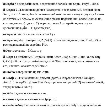
ἀκληρία
ἡ обездоленность, бедственное положение Soph., Polyb., Diod.
ἄ-κληρος 2
1)
лишенный доли в наследстве, обездоленный, бедный Hom.,
Xen., Isocr.: ἄ. τινος Aesch. не имеющий отношения к чему-л., чуждый чего-
л.; πανλεύκων πέπλων ἄ. Aesch. (никогда) не надевающий белоснежных (
т.
е.
праздничных) одежд;
2)
не разыгранный по жребию, никому не
доставшийся (αἶα HH; Τρῳάδες Eur.).
ἀκληρωτί
adv.
без метания жребия Lys.
ἀκλήρωτος,
дор.
ἀκλάρωτος 2
(λᾱ)
1)
не имеющий доли (τινος Pind.);
2)
не
распределенный по жребию Plut.
ἄκλῃστος
стяж.
= ἄκλειστος.
ἄ-κλητος 2
незванный, непрошенный Aesch., Soph., Plat., Plut.: αὐτὸς ἔφη
ξυλλήψεσθαι καὶ παρακαλούμενος καὶ ἄ. Thuc. он сказал, что - позовут ли
его, или нет - окажет содействие.
ἀκλῐνέως
совершенно прямо Anth.
ἀ-κλῐνής 2
1)
ненаклонный, прямой (πρᾶγμα ἰσόρροπον Plat.; κάλαμοι
Anth.): ἀ. ἐν ὀρθῷ σχήματι Plut. безукоризненно прямой;
2)
непоколебимый,
твердый (φιλία Anth.).
ἀκλῐσία
ἡ
грам.
несклоняемость.
ἄ-κλῐτος 2
грам.
несклоняемый (ῥήματα).
ἀ-κλῠδώνιστος 2
не колеблемый: ἀ. τῶν πνευμάτων Polyb. защищенный от