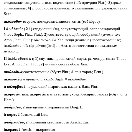
следование, сопутствие,
тж.
подчинение (τοῖς πράγμασι Plat.);
3)
грам.
согласование;
4)
способность логического связывания
или
умозаключения
Sext.
ἀκόλουθον
τό
грам.
последовательность, связь (τοῦ λόγου).
I
ἀ-κόλουθος 2
1)
следующий (за), сопутствующий, сопровождающий
(τινος Soph., Plat., Plut.);
2)
соответствующий, сообразный (τινος
и
τινι
Arph., Plat., Plut.): οὐκ ἀκόλουθα Xen. вещи (взаимно) несогласованные;
ἀκόλουθον τοῖς εἰρημένοις (ἐστί) … Arst. в соответствии со сказанным
нужно ….
II
ἀκόλουθος
ὁ
и
ἡ
1)
спутник, провожатый, слуга;
pl.
челядь, свита Thuc.,
Lys., Arph., Plat., Plut.;
2)
личный состав обоза Xen.
ἀκολούθως
соответственно (λέγειν Plut.; ἀ. τοῖς νόμοις Dem.).
ἀκολουτέω
в произнош. скифа
Arph. = ἀκολουθέω.
ἀ-κόλυμβος 2
не умеющий нырять
или
плавать Batr., Plut.
ἀκομιστία,
ион.
ἀκομιστίη
ἡ отсутствие ухода, беспризорность (ἄλη τ᾽ ἀ. τε
Hom.).
ἀ-κόμιστος 2
запущенный, неряшливый Diog. L.
ἄ-κομος 2
безволосый Luc.
ἀ-κόμπαστος 2
лишенный хвастливости Aesch., Eur.
ἄκομπος 2
Aesch. = ἀκόμπαστος.