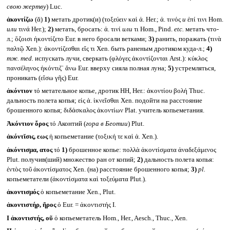
свою жертву
) Luc.
ἀκοντίζω
(ᾰ)
1)
метать дротик(и) (τοξεύειν καὶ ἀ. Her.; ἀ. τινός
и
ἐπί τινι Hom.
или
τινά Her.);
2)
метать, бросать: ἀ. τινί
или
τι Hom., Pind.
etc.
метать что-
л.; ὄζοισι ἠκοντίζετο Eur. в него бросали ветками;
3)
ранить, поражать (τινὰ
παλτῷ Xen.): ἀκοντίζεσθαι εἴς τι Xen. быть раненым дротиком куда-л.;
4)
тж.
med.
испускать лучи, сверкать (φλόγες ἀκοντίζονται Arst.): κύκλος
πανσέληνος ἠκόντιζ᾽ ἄνω Eur. вверху сияла полная луна;
5)
устремляться,
проникать (εἴσω γῆς) Eur.
ἀκόντιον
τό метательное копье, дротик HH, Her.: ἀκοντίου βολή Thuc.
дальность полета копья; εἰς ἀ. ἱκνεῖσθαι Xen. подойти на расстояние
брошенного копья; διδάσκαλος ἀκοντίων Plat. учитель копьеметания.
Ἀκόντιον ὄρος
τό Аконтий (
гора в Беотии
) Plut.
ἀκόντῐσις, εως
ἡ копьеметание (τοξική τε καὶ ἀ. Xen.).
ἀκόντισμα, ατος
τό
1)
брошенное копье: πολλὰ ἀκοντίσματα ἀναδεξάμενος
Plut. получив(ший) множество ран от копий;
2)
дальность полета копья:
ἐντὸς τοῦ ἀκοντίσματος Xen. (на) расстояние брошенного копья;
3)
pl.
копьеметатели (ἀκοντίσματα καὶ τοξεύματα Plut.).
ἀκοντισμός
ὁ копьеметание Xen., Plut.
ἀκοντιστήρ, ῆρος
ὁ Eur. = ἀκοντιστής I.
I
ἀκοντιστής, οῦ
ὁ копьеметатель Hom., Her., Aesch., Thuc., Xen.