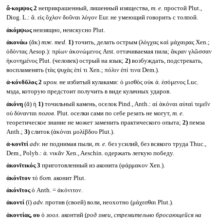
ἄ-κομψος 2
неприкрашенный, лишенный изящества,
т. е.
простой Plut.,
Diog. L.: ἄ. εἰς ὄχλον δοῦναι λόγον Eur. не умеющий говорить с толпой.
ἀκόμψως
неизящно, неискусно Plut.
ἀκονάω
(ᾰκ)
тж.
med.
1)
точить, делать острым (λόγχας καὶ μάχαιρας Xen.;
ὀδόντας Aesop.): πρίων ἀκονώμενος Arst. оттачиваемая пила; ἄκραν γλῶσσαν
ἠκονημένος Plut. (человек) острый на язык;
2)
возбуждать, подстрекать,
воспламенять (τὰς ψυχὰς ἐπί τι Xen.; πόλιν ἐπί τινα Dem.).
ἀ-κόνδῠλος 2
ирон.
не избитый кулаками: ὁ μισθὸς οὐκ ἀ. ἐσόμενος Luc.
мзда, которую предстоит получить в виде кулачных ударов.
ἀκόνη
(ᾰ) ἡ
1)
точильный камень, оселок Pind., Anth.: αἱ ἀκόναι αὐταὶ τεμεῖν
οὐ δύνανται
погов.
Plut. оселки сами по себе резать не могут,
т. е.
теоретическое знание не может заменить практического опыта;
2)
пемза
Anth.;
3)
слиток (ἀκόναι μολίβδου Plut.).
ἀ-κονῑτί
adv.
не поднимая пыли,
т. е.
без усилий, без всякого труда Thuc.,
Dem., Polyb.: ἀ. νικᾶν Xen., Aeschin. одержать легкую победу.
ἀκονῑτικός 3
приготовленный из аконита (φάρμακον Xen.).
ἀκόνῑτον
τό
бот.
аконит Plut.
ἀκόνῑτος
ὁ Anth. = ἀκόνιτον.
ἀκοντί
(ῑ)
adv.
против (своей) воли, неохотно (μάχεσθαι Plut.).
ἀκοντίας, ου
ὁ
зоол.
аконтий (
род змеи, стремительно бросающейся на