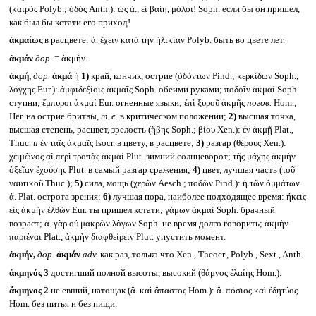
(καιρός Polyb.; ὁδός Anth.): ὡς ἀ., εἰ βαίη, μόλοι! Soph. если бы он пришел,
как был бы кстати его приход!
ἀκμαίως
в расцвете: ἀ. ἔχειν κατὰ τὴν ἡλικίαν Polyb. быть во цвете лет.
ἀκμάν
дор.
= ἀκμήν.
ἀκμή,
дор.
ἀκμά
ἡ
1)
край, кончик, острие (ὀδόντων Pind.; κερκίδων Soph.;
λόγχης Eur.): ἀμφιδεξίοις ἀκμαῖς Soph. обеими руками; ποδοῖν ἀκμαί Soph.
ступни; ἔμπυροι ἀκμαί Eur. огненные языки; ἐπὶ ξυροῦ ἀκμῆς
погов.
Hom.,
Her. на острие бритвы,
т. е.
в критическом положении;
2)
высшая точка,
высшая степень, расцвет, зрелость (ἤβης Soph.; βίου Xen.): ἐν ἀκμῇ Plat.,
Thuc.
и
ἐν ταῖς ἀκμαῖς Isocr. в цвету, в расцвете;
3)
разгар (θέρους Xen.):
χειμῶνος αἱ περὶ τροπὰς ἀκμαί Plut. зимний солнцеворот; τῆς μάχης ἀκμὴν
ὁξεῖαν ἐχούσης Plut. в самый разгар сражения;
4)
цвет, лучшая часть (τοῦ
ναυτικοῦ Thuc.);
5)
сила, мощь (χερῶν Aesch.; ποδῶν Pind.): ἡ τῶν ὀμμάτων
ἀ. Plat. острота зрения;
6)
лучшая пора, наиболее подходящее время: ἥκεις
εἰς ἀκμὴν ἐλθών Eur. ты пришел кстати; γάμων ἀκμαί Soph. брачный
возраст; ἀ. γὰρ οὐ μακρῶν λόγων Soph. не время долго говорить; ἀκμὴν
παριέναι Plat., ἀκμὴν διαφθείρειν Plut. упустить момент.
ἀκμήν,
дор.
ἀκμάν
adv.
как раз, только что Xen., Theocr., Polyb., Sext., Anth.
ἀκμηνός 3
достигший полной высоты, высокий (θάμνος ἐλαίης Hom.).
ἄκμηνος 2
не евший, натощак (ἄ. καὶ ἄπαστος Hom.): ἄ. πόσιος καὶ ἐδητύος
Hom. без питья и без пищи.