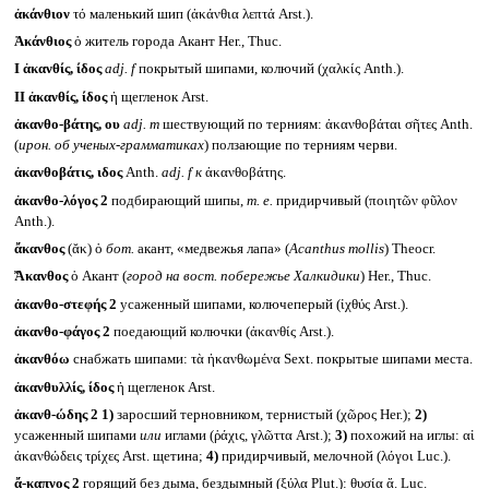
ἀκάνθιον
τό маленький шип (ἀκάνθια λεπτά Arst.).
Ἀκάνθιος
ὁ житель города Акант Her., Thuc.
I
ἀκανθίς, ίδος
adj. f
покрытый шипами, колючий (χαλκίς Anth.).
II
ἀκανθίς, ίδος
ἡ щегленок Arst.
ἀκανθο-βάτης, ου
adj. m
шествующий по терниям: ἀκανθοβάται σῆτες Anth.
(
ирон. об ученых-грамматиках
) ползающие по терниям черви.
ἀκανθοβάτις, ιδος
Anth.
adj. f
к
ἀκανθοβάτης.
ἀκανθο-λόγος 2
подбирающий шипы,
т. е.
придирчивый (ποιητῶν φῦλον
Anth.).
ἄκανθος
(ᾰκ) ὁ
бот.
акант, «медвежья лапа» (
Acanthus mollis
) Theocr.
Ἄκανθος
ὁ Акант (
город на вост. побережье Халкидики
) Her., Thuc.
ἀκανθο-στεφής 2
усаженный шипами, колючеперый (ἰχθύς Arst.).
ἀκανθο-φάγος 2
поедающий колючки (ἀκανθίς Arst.).
ἀκανθόω
снабжать шипами: τὰ ἠκανθωμένα Sext. покрытые шипами места.
ἀκανθυλλίς, ίδος
ἡ щегленок Arst.
ἀκανθ-ώδης 2
1)
заросший терновником, тернистый (χῶρος Her.);
2)
усаженный шипами
или
иглами (ῥάχις, γλῶττα Arst.);
3)
похожий на иглы: αἱ
ἀκανθώδεις τρίχες Arst. щетина;
4)
придирчивый, мелочной (λόγοι Luc.).
ἄ-καπνος 2
горящий без дыма, бездымный (ξύλα Plut.): θυσία ἄ. Luc.