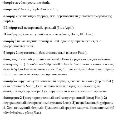
ἀκορέστως
беспрестанно Anth.
ἀκόρετος 2
Aesch., Soph. = ἀκόρεστος.
ἀ-κορής 2
не знающий удержу,
тж.
дерзновенный (ὁ πάντων ἀκορέστατος
Soph.).
I
ἀ-κόρητος 2
неопрятный, грязный (βίος Arph.).
II
ἀ-κόρητος 2
не могущий насытиться (τινος Hom., HH, Hes.).
ἀκορίη
ἡ ненасыщение: τροφῆς ἀ. Plut. еда не до пресыщения,
т. е.
умеренность в пище.
ἄ-κορος 2
неутомимый, безостановочный (εἰρεσια Pind.).
ἄκος, εος
τό способ устранения (κακῶν Hom.); средство для достижения
(σωτηρίας Eur.): ἄ. οὐδὲν τόνδε θρηνεῖσθαι Aesch. бесполезно сетовать о нем;
ἄκεα διζησθαι Her. изыскивать способы; ἄ. τινὸς ἐκτέμνειν Aesch.
или
τέμνειν
Eur. приготовлять лекарство против чего-л.
ἀκοσμέω
нарушать установленный порядок, своевольничать (περί τι Plat.):
οἱ ἀκοσμοῦντες Soph., Dem. нарушители порядка,
т. е.
законов; οἱ
ἀκοσμοῦντες ἐν τῷ πολέμω Lys. нарушители законов военного времени.
ἀκόσμητος 2
1)
неупорядоченный, неблагоустроенный (ψυχή Plat.);
2)
неукрашенный, ненаряженный (γύναιον Luc.);
3)
неснабженный: χρήμασιν
ἀ. Xen. неимущий, бедный;
4)
лишенный средств защиты, беззащитный (τὸ
τῶν ἀνθρώπων γένος Plat.).