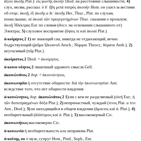
ἄξιοι ἀκοῆς Plat.): εἰς φωνῆς ἀκοήν Diod. на расстояние слышимости;
4)
слух, молва, рассказ: ὁ δ᾽ ἔβη μετὰ πατρὸς ἀκουήν Hom. он ушел за вестями
об отце; ἀκοῇ, ἐξ ἀκοῆς
и
δι᾽ ἀκοῆς Her., Thuc., Plat. по слухам,
понаслышке; αἱ ἀκοαὶ τῶν προγεγενημένων Thuc. сказания о прошлом;
ἀκοῇ Ἠλέκτρας Eur. по словам (
досл.
на основании слышанного от)
Электры;
5)
слуховое восприятие (ὄψεις τε καὶ ἀκοαί Plat.).
ἀ-κοίμητος 2
1)
не знающий сна, никогда не отдыхающий, вечно
бодрствующий (ῥεῦμα Ὠκεανοῦ Aesch.; Νύμφαι Theocr.; δόρατα Anth.);
2)
неугасимый (πῦρ Plut.).
ἀκοίμιστος 2
Diod. = ἀκοίμητος.
ἀ-κοινο-νόητος 2
лишенный здравого смысла Gell.
ἀκοινώνᾱτος 2
дор.
= ἀκοινώνητος.
ἀκοινωνησία
ἡ отсутствие общности: διὰ τὴν ἀκοινωνησίαν Arst.
вследствие того, что нет общности владения.
ἀ-κοινώνητος,
дор.
ἀκοινώνᾱτος 2
1)
ни с кем не разделяемый (εὐνή Eur.; ἡ
τῶν διεπεπραγμένων δόξα Plut.);
2)
непричастный, чуждый (τινος Plat.
и
τινι
Arst., Diod.);
3)
не находящийся в общем владении (ἄμικτος καὶ ἀ. Plut.);
4)
необщительный (ἀλλότριος καὶ ἀ. Plat.);
5)
высокомерный Cic.
ἀκοινωνήτως
высокомерно Cic.
ἀ-κοινωνία
ἡ необщительность
или
неприязнь Plat.
ἀ-κοίτης, ου
ὁ муж, супруг Hom., Pind., Soph., Eur.