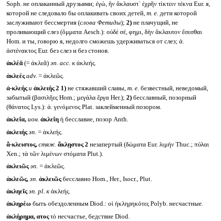
Soph. не оплаканный друзьями; ἐγώ, ἣν ἄκλαυστ᾽ ἐχρῆν τίκτειν τέκνα Eur. я,
которой не следовало бы оплакивать своих детей,
т. е.
дети которой
заслуживают бессмертия (
слова Фетиды
);
2)
не плачущий, не
проливающий слез (ὄμματα Aesch.): οὐδὲ σέ, φημι, δὴν ἄκλαυτον ἔσεσθαι
Hom. и ты, говорю я, недолго сможешь удерживаться от слез; ἀ.
ἀστένακτος Eur. без слез и без стонов.
ἀκλέᾰ
(= ἀκλεᾶ)
эп.
acc.
к
ἀκλεής.
ἀκλεές
adv.
= ἀκλεῶς.
ἀ-κλεής
и
ἀκλειής 2
1)
не стяжавший славы,
т. е.
безвестный, неведомый,
забытый (βασιλῆες Hom.; μεγάλα ἔργα Her.);
2)
бесславный, позорный
(θάνατος Lys.): ἀ. γενόμενος Plat. заклейменный позором.
ἀκλεΐα,
ион.
ἀκλεΐη
ἡ бесславие, позор Anth.
ἀκλειής
эп.
= ἀκλεής.
ἄ-κλειστος,
стяж.
ἄκλῃστος 2
незапертый (δώματα Eur. λιμήν Thuc.; πύλαι
Xen.; τὰ τῶν λιμένων στόματα Plut.).
ἀκλειῶς
эп.
= ἀκλεῶς.
ἀκλεῶς,
эп.
ἀκλειῶς
бесславно Hom., Her., Isocr., Plut.
ἀκληεῖς
эп.
pl.
к
ἀκλεής.
ἀκληρέω
быть обездоленным Diod.: οἱ ἠκληρηκότες Polyb. несчастные.
ἀκλήρημα, ατος
τό несчастье, бедствие Diod.