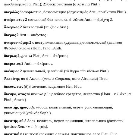
ἀλυσιτελὴς καὶ ἀ. Plat.);
2)
бескорыстный (φιλοτιμία Plut.).
ἀκερδῶς
бескорыстно, безвозмездно (ἄρχειν τιμάς Arst.; ποιεῖν τινα Plut.).
ἀ-κέρκιστος 2
сотканный без челнока: ἀ. λῶπος Anth. = ἀράχνη 2.
ἄ-κερκος 2
бесхвостый (
sc.
ζῷον Arst.).
ἄκερος 2
Arst. = ἀκέρατος.
ἀ-κερσε-κόμης 2
с нестриженными кудрями, длинноволосый (
эпитет
Феба-Аполлона
) Hom., Pind., Anth.
ἄκερως 2,
gen.
ω
Plat., Arst. = ἀκέρατος.
ἀκέρωτος 2
Anth. = ἀκέρατος.
ἀκέσιμος 2
целительный, целебный (τὰ θερμὰ τῶν ὑδάτων Plut.).
Ἀκεσίνης, ου
ὁ Акесии (
река в Сицилии, ныне
Alcantara) Thuc.
ἄκεσις, εως
(ᾰ) ἡ лечение, исцеление Her., Plut.
ἄκεσμα, ατος
τό
только
pl.
целебное средство, лекарство (Hom. -
v. l.
ἄκημα
Pind., Aesch.).
ἀκεστήρ, ῆρος
adj. m
досл.
целительный,
перен.
успокаивающий,
унимающий (χαλινός Soph.).
ἀκεστής, οῦ
ὁ
досл.
целитель,
перен.
починщик, штопальщик (ῥαγέντων
ἱματίων Xen. -
v. l.
ἠπητής).
ἀκεστική
ἡ (
sc.
τέχνη) починка одежды, портняжное дело Plat., Plut.