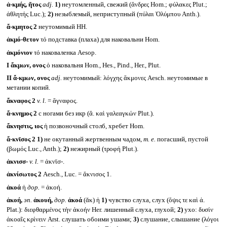
ἀ-κμής, ῆτος
adj.
1)
неутомленный, свежий (ἄνδρες Hom.; φύλακες Plut.;
ἀθλητής Luc.);
2)
незыблемый, неприступный (πύλαι Ὀλύμπου Anth.).
ἄ-κμητος 2
неутомимый HH.
ἀκμό-θετον
τό подставка (плаха) для наковальни Hom.
ἀκμόνιον
τό наковаленка Aesop.
I
ἄκμων, ονος
ὁ наковальня Hom., Hes., Pind., Her., Plut.
II
ἄ-κμων, ονος
adj.
неутомимый: λόγχης ἄκμονες Aesch. неутомимые в
метании копий.
ἄκναφος 2
v. l.
= ἄγναφος.
ἄ-κνημος 2
с ногами без икр (ἄ. καὶ γαλεαγκών Plut.).
ἄκνηστις, ιος
ἡ позвоночный столб, хребет Hom.
ἄ-κνῑσος 2
1)
не окутанный жертвенным чадом,
т. е.
погасший, пустой
(βωμός Luc., Anth.);
2)
нежирный (τροφή Plut.).
ἀκνισσ-
v. l.
= ἀκνῑσ-.
ἀκνίσωτος 2
Aesch., Luc. = ἄκνισος 1.
ἀκοά
ἡ
дор.
= ἀκοή.
ἀκοή,
эп.
ἀκουή,
дор.
ἀκοά
(ᾰκ) ἡ
1)
чувство слуха, слух (ὄψις τε καὶ ἀ.
Plat.): διεφθαρμένος τὴν ἀκοήν Her. лишенный слуха, глухой;
2)
ухо: δυσἰν
ἀκοαῖς κρίνειν Arst. слушать обоими ушами;
3)
слушание, слышание (λόγοι