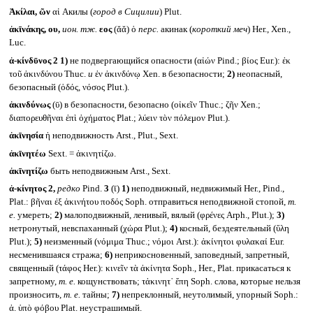
Ἀκίλαι, ῶν
αἱ Акилы (
город в Сицилии
) Plut.
ἀκῑνάκης, ου,
ион. тж.
εος
(ᾰᾰ) ὁ
перс.
акинак (
короткий меч
) Her., Xen.,
Luc.
ἀ-κίνδῡνος 2
1)
не подвергающийся опасности (αἰών Pind.; βίος Eur.): ἐκ
τοῦ ἀκινδύνου Thuc.
и
ἐν ἀκινδύνῳ Xen. в безопасности;
2)
неопасный,
безопасный (ὁδός, νόσος Plut.).
ἀκινδύνως
(ῡ) в безопасности, безопасно (οἰκεῖν Thuc.; ζῆν Xen.;
διαπορευθῆναι ἐπὶ ὀχήματος Plat.; λύειν τὸν πόλεμον Plut.).
ἀκῑνησία
ἡ неподвижность Arst., Plut., Sext.
ἀκῑνητέω
Sext. = ἀκινητίζω.
ἀκῑνητίζω
быть неподвижным Arst., Sext.
ἀ-κίνητος 2,
редко
Pind.
3
(ῑ)
1)
неподвижный, недвижимый Her., Pind.,
Plat.: βῆναι ἐξ ἀκινήτου ποδός Soph. отправиться неподвижной стопой,
т.
е.
умереть;
2)
малоподвижный, ленивый, вялый (φρένες Arph., Plut.);
3)
нетронутый, невспаханный (χώρα Plut.);
4)
косный, бездеятельный (ὕλη
Plut.);
5)
неизменный (νόμιμα Thuc.; νόμοι Arst.): ἀκίνητοι φυλακαί Eur.
несменившаяся стража;
6)
неприкосновенный, заповедный, запретный,
священный (τάφος Her.): κινεῖν τὰ ἀκίνητα Soph., Her., Plat. прикасаться к
запретному,
т. е.
кощунствовать; τἀκινητ᾽ ἔπη Soph. слова, которые нельзя
произносить,
т. е.
тайны;
7)
непреклонный, неутолимый, упорный Soph.:
ἀ. ὑπὸ φόβου Plat. неустрашимый.