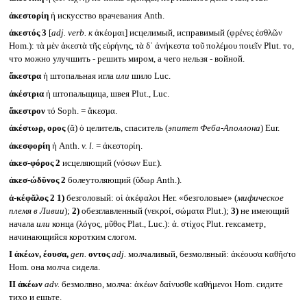
ἀκεστορίη
ἡ искусство врачевания Anth.
ἀκεστός 3
[
adj. verb.
к
ἀκέομαι] исцелимый, исправимый (φρένες ἐσθλῶν
Hom.): τὰ μὲν ἀκεστὰ τῆς εὐρήνης, τὰ δ᾽ ἀνήκεστα τοῦ πολέμου ποιεῖν Plut. то,
что можно улучшить - решить миром, а чего нельзя - войной.
ἄκεστρα
ἡ штопальная игла
или
шило Luc.
ἀκέστρια
ἡ штопальщица, швея Plut., Luc.
ἄκεστρον
τό Soph. = ἄκεσμα.
ἀκέστωρ, ορος
(ᾰ) ὁ целитель, спаситель (
эпитет Феба-Аполлона
) Eur.
ἀκεσφορίη
ἡ Anth.
v. l.
= ἀκεστορίη.
ἀκεσ-φόρος 2
исцеляющий (νόσων Eur.).
ἀκεσ-ώδῠνος 2
болеутоляющий (ὕδωρ Anth.).
ἀ-κέφᾰλος 2
1)
безголовый: οἱ ἀκέφαλοι Her. «безголовые» (
мифическое
племя в Ливии
);
2)
обезглавленный (νεκροί, σώματα Plut.);
3)
не имеющий
начала
или
конца (λόγος, μῦθος Plat., Luc.): ἀ. στίχος Plut. гексаметр,
начинающийся коротким слогом.
I
ἀκέων, έουσα,
gen.
οντος
adj.
молчаливый, безмолвный: ἀκέουσα καθῆστο
Hom. она молча сидела.
II
ἀκέων
adv.
безмолвно, молча: ἀκέων δαίνυσθε καθήμενοι Hom. сидите
тихо и ешьте.