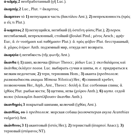
ἀ-κᾰμής 2
необработанный (γῆ Luc.).
ἀκαμπής 2
Luc., Plut. = ἄκαμπτος.
ἄκαμπτον
τό
1)
негнущаяся часть (δακτύλου Arst.);
2)
непреклонность (πρός
и
εἴς τι Plut.).
ἄ-καμπτος 2
1)
негнущийся, негибкий (ἡ ὀστεΐνη φύσις Plat.);
2)
перен.
несгибаемый, непреклонный, стойкий (βουλαί Pind.; μένος Aesch.; φρήν
Eur.; ἄ. ἐν νοσήμασι καὶ παθήμασιν Plut.): ἄ. πρὸς φόβον Plut. бесстрашный;
ἄ. χῶρος ἐνέρων Anth. подземный мир, откуда нет возврата.
ἀκαμψία
ἡ негибкость (τῆς φωνῆς Arst.).
ἄκανθα
ἡ
1)
шип, колючка (βάτων Theocr.; ῥόδων Luc.): σκινδαλάμους καὶ
ἀκάνθας ἐκλέγειν
погов.
Luc. выбирать сучки и шипы,
т. е.
придираться к
мелким недочетам;
2)
терн, терновник Hom.;
3)
аканта (
предполож.
разновидность акации Mimosa Nilotica
) Her.;
4)
спинной хребет,
позвоночник Her., Arph., Arst., Theocr.: διπλῆ ἀ. Eur. согбенная спина; ἄ.
ἰχθύος Plut. рыбьи кости;
5)
щетина, иглы (χοίρου Anth.);
6)
шутл.
седой
волос (πλοκαμῖσι διαστίλβουσιν ἄκανθαι Anth.).
ἀκανθηρός 3
покрытый шипами, колючий (ἰχθύες Arst.).
ἀκανθίας, ου
ὁ
предполож.
морская собака (
колючеперая акула
Acanthias
vulgaris
) Arst.
ἀκάνθινος 3
1)
акантовый (ἱστός Her.);
2)
тернистый (ἀταρποί Anacr.);
3)
терновый (στέφανος NT).