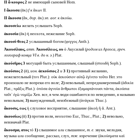
II
ἄ-κουρος 2
не имеющий сыновей Hom.
I
ἄκουσα
(ᾱκ)
f
к
ἄκων II.
II
ἄκουσα
(ᾰκ,
дор.
ᾱκ)
эп.
aor.
к
ἀκούω.
ἀκουσείω
желать услышать Soph.
ἀκουσία
(ᾱκ) ἡ неохота, нежелание Soph.
ἀκουσί-θεος 2
услышанный богом (φεγγος Anth.).
Ἀκουσίλαος,
атт.
Ἀκουσίλεως, ου
ὁ Акусилай (
родом из Аргоса, греч.
логограф конца
VI
в. до н. э.
) Plat.
ἀκούσῐμος 3
могущий быть услышанным, слышный (σπουδή Soph.).
ἀκούσιος 2
(ᾱ),
ион.
ἀεκούσιος 2
и
3
1)
противный желанию,
нежелательный (τινι Plut.): οὐκ ἀεκούσιον αύτῷ ἐγίνετο τοῦτο Her. это
произошло не вопреки его воле;
2)
невольный, непреднамеренный (ἀδικία
Plat.; πρᾶξις Plut.): ὁπόσα ἀγνοία ἄνθρωποι ἐξαμαρτάνουσι πάντα, ἀκούσια
ταῦτ᾽ ἐγὼ νομίζω Xen. все, в чем люди ошибаются по неведению, я называю
невольным;
3)
вынужденный, неизбежный (ἀνάγκαι Thuc.).
ἄκουσις, εως
ἡ слуховое восприятие, слышание (ἀκοὴ ἢ ἄ. Arst.).
ἀκουσίως
(ᾱ)
1)
против воли, неохотно Eur., Thuc., Plut.;
2)
невольно,
невзначай Plat.
ἄκουσμα, ατος
τό
1)
слышимое
или
слышанное,
т. е.
звуки, мелодия,
музыка
или
сообщение, рассказ, слух,
тж.
изречение (ἀκούσματα καὶ