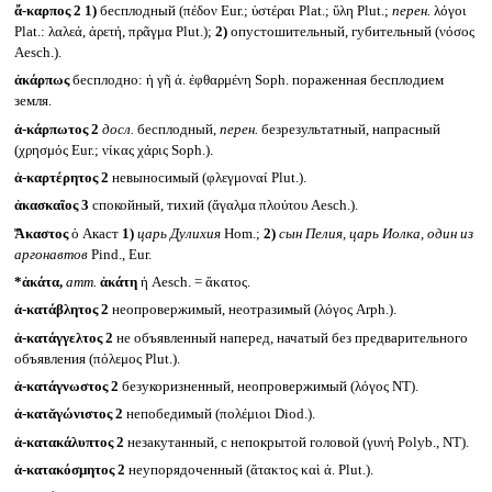
ἄ-καρπος 2
1)
бесплодный (πέδον Eur.; ὑστέραι Plat.; ὕλη Plut.;
перен.
λόγοι
Plat.: λαλεά, ἀρετή, πρᾶγμα Plut.);
2)
опустошительный, губительный (νόσος
Aesch.).
ἀκάρπως
бесплодно: ἡ γῆ ἀ. ἐφθαρμένη Soph. пораженная бесплодием
земля.
ἀ-κάρπωτος 2
досл.
бесплодный,
перен.
безрезультатный, напрасный
(χρησμός Eur.; νίκας χάρις Soph.).
ἀ-καρτέρητος 2
невыносимый (φλεγμοναί Plut.).
ἀκασκαῖος 3
спокойный, тихий (ἄγαλμα πλούτου Aesch.).
Ἄκαστος
ὁ Акаст
1)
царь Дулихия
Hom.;
2)
сын Пелия, царь Иолка, один из
аргонавтов
Pind., Eur.
*ἀκάτα,
атт.
ἀκάτη
ἡ Aesch. = ἄκατος.
ἀ-κατάβλητος 2
неопровержимый, неотразимый (λόγος Arph.).
ἀ-κατάγγελτος 2
не объявленный наперед, начатый без предварительного
объявления (πόλεμος Plut.).
ἀ-κατάγνωστος 2
безукоризненный, неопровержимый (λόγος NT).
ἀ-κατᾰγώνιστος 2
непобедимый (πολέμιοι Diod.).
ἀ-κατακάλυπτος 2
незакутанный, с непокрытой головой (γυνή Polyb., NT).
ἀ-κατακόσμητος 2
неупорядоченный (ἄτακτος καὶ ἀ. Plut.).