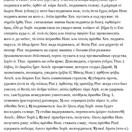
поднялся в небо; ὀρθὸν αἴ. κάρα Aesch., поднимать голову; ἡ μάχαιρά οἱ
ἄωρτο Hom. (сбоку) у него был подвешен нож; τινὸς ἄντα ἔγχος ἀεῖραι Hom.
поднять копье на кого-л.; ὅπλα ἀρέσθαι Xen. пустить в ход оружие; τὰ
σημεῖα ἤρθη Thuc. сигнальные значки были подняты (к бою); ὀφθαλμὸν
ἄρας, εἶδέ με Soph. подняв глаза он увидел меня; κοῦφον αἴ. βῆμα ἔς τι Eur.
спешить куда-л.; αἴ. τινὰ εἰς ὕψος
или
ἐπαίνῳ ὑψηλόν Eur. превозносить
кого-л. до небес; τὰ ἱστία ἀείρασθαι Hom.
или
ἱστοὺς ἀρέσθαι Xen. поднять
паруса; τὸ ὕδωρ ᾔρετο Xen. вода поднялась; αἴ. θεούς Plat.
или
μηχανὴν αἴ
театр.
Plut. поднимать на сцену машину с богами (
для развязки
драматического действия
)
, перен.
пускать в ход чрезвычайные средства;
ζυγὸν ἀ. Thuc. принять на себя ярмо;
2)
возводить, строить (τεῖχος Thuc.):
ὄλβος, ὃν Δαρεῖος ἦρεν Aesch. процветание, которое создал Дарий;
3)
захватывать, похищать, уводить (μῆλα ἐξ Ἰθάκης Hom.): ἀρθῆναι φόβῳ
Aesch.
или
δείμασι Eur. быть охваченным страхом;
4)
убирать прочь,
удалять (τινὰ ἐκ τῆς πόλεως Plat.): ἀρθείσης τῆς τραπέζης Plut. когда стол был
унесен; εἰ θενεῖς τὸν ἄνδρα τοῦτον, αὐτὸς ἀρθήσει τάχα Arph. если ударишь
его, сам будешь немедленно уничтожен; συνθήκας ἄρασθαι Diog. L.
отменять (расторгать) договоры;
5)
лог.
отрицать (οὔτε αἴρειν τι, οὔτε
τίθεσθαι Sext.);
6)
подниматься: ἕως ἂν ἥλιος αἴρῃ Soph. пока будет
восходить солнце;
7)
стойко выдерживать, переносить (μόρον πολυπενθῆ
Aesch.; ἆθλον Soph.);
8)
med.
приобретать, получать: ἕλκος ἀρέσθαι Hom.
получить рану; κῦδος ἀρέσθαι Hom. стяжать славу; νίκας ἀρέσθαι Pind.
одержать победы; ὄγκον ἀρέσθαι Soph. возгордиться;
9)
med.
брать (что-л.)