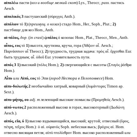
αἰπολέω
пасти (
коз и вообще мелкий скот
) Lys., Theocr.;
pass.
пастись
Aesch.
αἰπολικός 3
пастушеский (σύριγγες Anth.).
αἰπόλιον
τό
1)
(
преимущ. о козах
) стадо Hom., Her., Soph., Plut.;
2)
пастбище для коз Hom., Anth.
αἰ-πόλος,
дор.
(
in crasi
)
ᾡπόλος
ὁ козопас Hom., Plat., Theocr., Men., Anth.
αἶπος, εος
τό
1)
высота, крутизна, круча, гора (Ἀθῷον αἶ. Aesch.;
Παρνάσσιον αἶ Theocr.);
2)
трудность, трудная задача: πρὸς αἶ. ἔρχεσθαι Eur.
быть трудным; αἶ. ὁδοῦ Eur. утомительность пути.
αἰπός 3
1)
высокий (πόλις Hom.);
2)
свергающийся с высоты (Στυγὸς ῥέεθρα
Hom.).
Αἶπυ
или
Αἰπύ, εος
τό Эпи (
город Нестора в Пелопоннесе
) Hom.
αἰπυ-δολωτής 2
необычайно хитрый, коварный (λυμάντορες Timon ap.
Sext.).
αἰπυ-μήτης, ου
adj. m
лелеющий высокие помыслы (Προμηθεύς Aesch.).
αἰπύ-νωτος 2
расположенный высоко в горах, высокогорный (Δωδώνη
Aesch.).
αἰπύς, εῖα, ύ
1)
высоко вздымающийся, высокий; крутой; отвесный (ὄρος,
πέτρη, τεῖχος Hom.): ὁ αἰ. ούρανός Soph. небесная высь; βρόχος αἰ. Hom.
отвесно висящая петля; αἰπὺ πτολίεθρον Hom. высоко расположенный
или