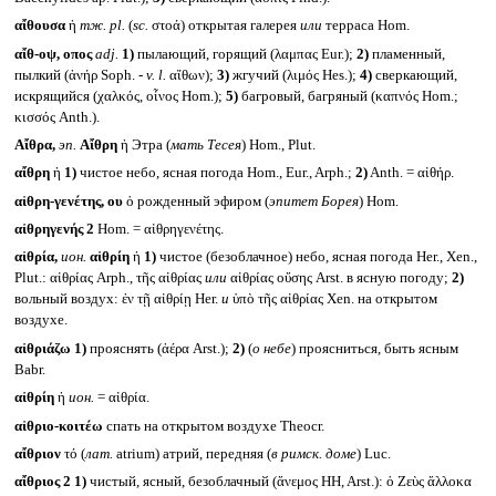
αἴθουσα
ἡ
тж.
pl.
(
sc.
στοά) открытая галерея
или
терраса Hom.
αἴθ-οψ, οπος
adj.
1)
пылающий, горящий (λαμπας Eur.);
2)
пламенный,
пылкий (ἀνήρ Soph. -
v. l.
αἴθων);
3)
жгучий (λιμός Hes.);
4)
сверкающий,
искрящийся (χαλκός, οἶνος Hom.);
5)
багровый, багряный (καπνός Hom.;
κισσός Anth.).
Αἴθρα,
эп.
Αἴθρη
ἡ Этра (
мать Тесея
) Hom., Plut.
αἴθρη
ἡ
1)
чистое небо, ясная погода Hom., Eur., Arph.;
2)
Anth. = αἰθήρ.
αἰθρη-γενέτης, ου
ὁ рожденный эфиром (
эпитет Борея
) Hom.
αἰθρηγενής 2
Hom. = αἰθρηγενέτης.
αἰθρία,
ион.
αἰθρίη
ἡ
1)
чистое (безоблачное) небо, ясная погода Her., Xen.,
Plut.: αἰθρίας Arph., τῆς αἰθρίας
или
αἰθρίας οὔσης Arst. в ясную погоду;
2)
вольный воздух: ἐν τῇ αἰθρίῃ Her.
и
ὑπὸ τῆς αἰθρίας Xen. на открытом
воздухе.
αἰθριάζω
1)
прояснять (ἀέρα Arst.);
2)
(
о небе
) проясниться, быть ясным
Babr.
αἰθρίη
ἡ
ион.
= αἰθρία.
αἰθριο-κοιτέω
спать на открытом воздухе Theocr.
αἴθριον
τό (
лат.
atrium) атрий, передняя (
в римск. доме
) Luc.
αἴθριος 2
1)
чистый, ясный, безоблачный (ἄνεμος HH, Arst.): ὁ Ζεὺς ἄλλοκα