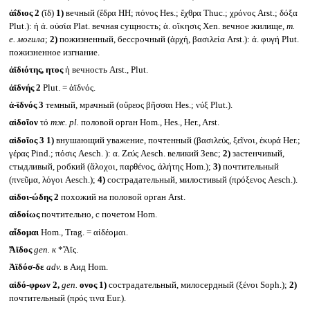
ἀΐδιος 2
(ῐδ)
1)
вечный (ἕδρα HH; πόνος Hes.; ἔχθρα Thuc.; χρόνος Arst.; δόξα
Plut.): ἡ ἀ. οὐσία Plat. вечная сущность; ἀ. οἵκησις Xen. вечное жилище,
т.
е. могила
;
2)
пожизненный, бессрочный (ἀρχή, βασιλεία Arst.): ἀ. φυγή Plut.
пожизненное изгнание.
ἀϊδιότης, ητος
ἡ вечность Arst., Plut.
ἀϊδνής 2
Plut. = ἀϊδνός.
ἀ-ϊδνός 3
темный, мрачный (οὔρεος βῆσσαι Hes.; νύξ Plut.).
αἰδοῖον
τό
тж.
pl.
половой орган Hom., Hes., Her., Arst.
αἰδοῖος 3
1)
внушающий уважение, почтенный (βασιλεύς, ξεῖνοι, ἑκυρά Her.;
γέρας Pind.; πόσις Aesch. ): α. Ζεύς Aesch. великий Зевс;
2)
застенчивый,
стыдливый, робкий (ἄλοχοι, παρθένος, ἀλήτης Hom.);
3)
почтительный
(πνεῦμα, λόγοι Aesch.);
4)
сострадательный, милостивый (πρόξενος Aesch.).
αἰδοι-ώδης 2
похожий на половой орган Arst.
αἰδοίως
почтительно, с почетом Hom.
αἴδομαι
Hom., Trag. = αἰδέομαι.
Ἄϊδος
gen.
к
*Ἄϊς.
Ἀϊδόσ-δε
adv.
в Аид Hom.
αἰδό-φρων 2,
gen.
ονος
1)
сострадательный, милосердный (ξένοι Soph.);
2)
почтительный (πρός τινα Eur.).