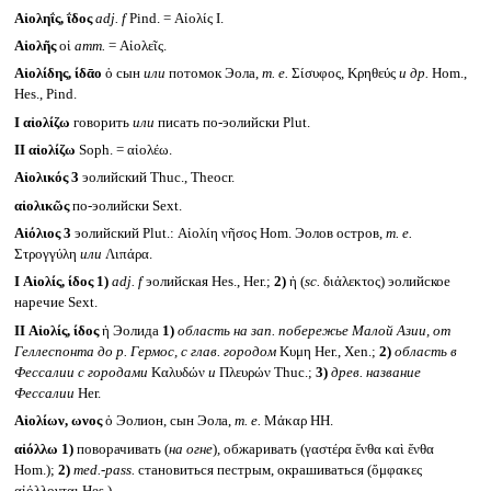
Αἰοληΐς, ΐδος
adj. f
Pind. = Αἰολίς I.
Αἰολῆς
οἱ
атт.
= Αἰολεῖς.
Αἰολίδης, ίδᾱο
ὁ сын
или
потомок Эола,
т. е.
Σίσυφος, Κρηθεύς
и др.
Hom.,
Hes., Pind.
I
αἰολίζω
говорить
или
писать по-эолийски Plut.
II
αἰολίζω
Soph. = αἰολέω.
Αἰολικός 3
эолийский Thuc., Theocr.
αἰολικῶς
по-эолийски Sext.
Αἰόλιος 3
эолийский Plut.: Αἰολίη νῆσος Hom. Эолов остров,
т. е.
Στρογγύλη
или
Λιπάρα.
I
Αἰολίς, ίδος
1)
adj. f
эолийская Hes., Her.;
2)
ἡ (
sc.
διἀλεκτος) эолийское
наречие Sext.
II
Αἰολίς, ίδος
ἡ Эолида
1)
область на зап. побережье Малой Азии, от
Геллеспонта до р. Гермос, с глав. городом
Κυμη Her., Xen.;
2)
область в
Фессалии с городами
Καλυδών
и
Πλευρών Thuc.;
3)
древ. название
Фессалии
Her.
Αἰολίων, ωνος
ὁ Эолион, сын Эола,
т. е.
Μάκαρ HH.
αἰόλλω
1)
поворачивать (
на огне
)
,
обжаривать (γαστέρα ἔνθα καὶ ἔνθα
Hom.);
2)
med.-pass.
становиться пестрым, окрашиваться (ὄμφακες
αἰόλλονται Hes.).