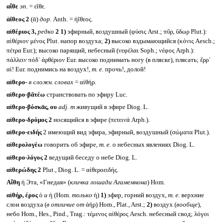
αἴθε
эп.
= εἴθε.
ἀΐθεος 2
(ᾱ)
дор.
Anth. = ἠΐθεος.
αἰθέριος 3,
редко
2
1)
эфирный, воздушный (φύσις Arst.; πῦρ, ὕδωρ Plut.):
αἰθέριον μένος Plut. напор воздуха;
2)
высоко вздымающийся (κόνις Aesch.;
πέτρα Eur.); высоко парящий, небесный (νεφέλαι Soph.; νέφος Arph.):
πάλλειν πόδ᾽ ἀρθέριον Eur. высоко поднимать ногу (в пляске), плясать; ἔρρ᾽
αἰ! Eur. поднимись на воздух!,
т. е.
прочь!, долой!
αἰθερο-
в сложн. словах
= αἰθήρ.
αἰθερο-βᾰτέω
странствовать по эфиру Luc.
αἰθερο-βόσκᾱς, ου
adj. m
живущий в эфире Diog. L.
αἰθερο-δρόμος 2
носящийся в эфире (πετεινά Arph.).
αἰθερο-ειδής
2 имеющий вид эфира, эфирный, воздушный (σώματα Plut.).
αἰθερολογέω
говорить об эфире,
т. е.
о небесных явлениях Diog. L.
αἰθερο-λόγος 2
ведущий беседу о небе Diog. L.
αἰθερώδης 2
Plut., Diog. L. = αἰθεροειδής.
Αἴθη
ἡ Эта, «Гнедая» (
кличка лошади Агамемнона
) Hom.
αἰθήρ, έρος
ὁ
и
ἡ (Hom.
только
ἡ)
1)
эфир, горний воздух,
т. е.
верхние
слои воздуха (
в отличие от
ἀήρ) Hom., Plat., Arst.;
2)
воздух (
вообще
)
,
небо Hom., Hes., Pind., Trag.: τέμενος αἰθέρος Aesch. небесный свод; λόγοι