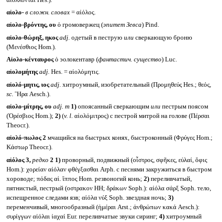
αἰολο-
в сложн. словах
= αἰόλος.
αἰολο-βρόντης, ου
ὁ громовержец (
эпитет Зевса
) Pind.
αἰολο-θώρηξ, ηκος
adj.
одетый в пеструю
или
сверкающую броню
(Μενέσθιος Hom.).
Αἰολο-κένταυρος
ὁ эолокентавр (
фантастич. существо
) Luc.
αἰολομήτης
adj.
Hes. = αἰολόμητις.
αἰολό-μητις, ιος
adj.
хитроумный, изобретательный (Προμηθεύς Hes.; θεός,
sc.
Ἣρα Aesch.).
αἰολο-μίτρης, ου
adj. m
1)
опоясанный сверкающим
или
пестрым поясом
(Ὀρέσβιος Hom.);
2)
(
v. l.
αἰολόμιτρος) с пестрой митрой на голове (Πέρσαι
Theocr.).
αἰολό-πωλος 2
мчащийся на быстрых конях, быстроконный (Φρύγες Hom.;
Κάστωρ Theocr.).
αἰόλος 3,
редко
2
1)
проворный, подвижный (οἶστρος, σφῆκες, εὐλαί, ὄφις
Hom.): χορείαν αἰόλαν φθέγξασθαι Arph. с песнями закружиться в быстром
хороводе; πόδας αἰ. ἵππος Hom. резвоногий конь;
2)
переливчатый,
пятнистый, пестрый (οστρακον HH; δράκων Soph.): αἰόλα σάρξ Soph. тело,
испещренное следами язв; αἰόλα νύξ Soph. звездная ночь;
3)
переменчивый, многообразный (ἡμέραι Arst.; ἀνθρώπων κακά Aesch.):
συρίγγων αἰόλαι ἰαχαί Eur. переливчатые звуки сиринг;
4)
хитроумный