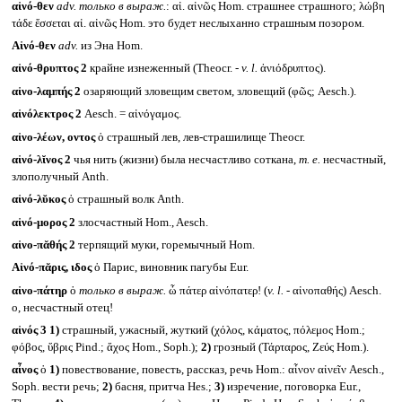
αἰνό-θεν
adv.
только в выраж.
: αἰ. αἰνῶς Hom. страшнее страшного; λώβη
τάδε ἔσσεται αἰ. αἰνῶς Hom. это будет неслыханно страшным позором.
Αἰνό-θεν
adv.
из Эна Hom.
αἰνό-θρυπτος 2
крайне изнеженный (Theocr. -
v. l.
ἀνιόδρυπτος).
αἰνο-λαμπής 2
озаряющий зловещим светом, зловещий (φῶς; Aesch.).
αἰνόλεκτρος 2
Aesch. = αἰνόγαμος.
αἰνο-λέων, οντος
ὁ страшный лев, лев-страшилище Theocr.
αἰνό-λῐνος 2
чья нить (жизни) была несчастливо соткана,
т. е.
несчастный,
злополучный Anth.
αἰνό-λῠκος
ὁ страшный волк Anth.
αἰνό-μορος 2
злосчастный Hom., Aesch.
αἰνο-πᾰθής 2
терпящий муки, горемычный Hom.
Αἰνό-πᾰρις, ιδος
ὁ Парис, виновник пагубы Eur.
αἰνο-πάτηρ
ὁ
только в выраж.
ὦ πάτερ αἰνόπατερ! (
v. l. -
αἰνοπαθής) Aesch.
о, несчастный отец!
αἰνός 3
1)
страшный, ужасный, жуткий (χόλος, κάματος, πόλεμος Hom.;
φόβος, ὕβρις Pind.; ἄχος Hom., Soph.);
2)
грозный (Τάρταρος, Ζεύς Hom.).
αἶνος
ὁ
1)
повествование, повесть, рассказ, речь Hom.: αἶνον αἰνεῖν Aesch.,
Soph. вести речь;
2)
басня, притча Hes.;
3)
изречение, поговорка Eur.,