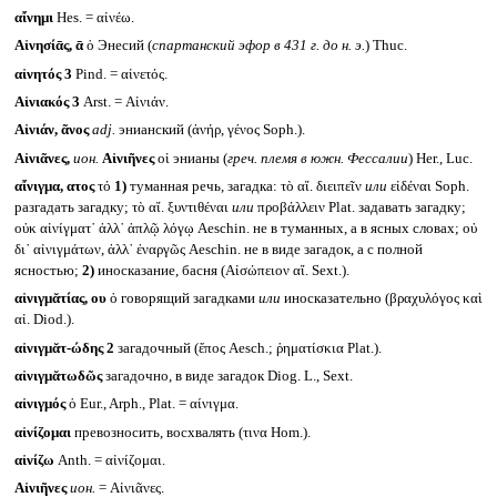
αἴνημι
Hes. = αἰνέω.
Αἰνησίᾱς, ᾱ
ὁ Энесий (
спартанский эфор в 431 г. до н. э.
) Thuc.
αἰνητός 3
Pind. = αἰνετός.
Αἰνιακός 3
Arst. = Αἰνιάν.
Αἰνιάν, ᾶνος
adj.
энианский (ἀνήρ, γένος Soph.).
Αἰνιᾶνες,
ион.
Αἰνιῆνες
οἱ энианы (
греч. племя в южн. Фессалии
) Her., Luc.
αἴνιγμα, ατος
τό
1)
туманная речь, загадка: τὸ αἴ. διειπεῖν
или
εἰδέναι Soph.
разгадать загадку; τὸ αἴ. ξυντιθέναι
или
προβάλλειν Plat. задавать загадку;
οὐκ αἰνίγματ᾽ ἀλλ᾽ ἁπλῷ λόγῳ Aeschin. не в туманных, а в ясных словах; οὐ
δι᾽ αἰνιγμάτων, ἀλλ᾽ ἐναργῶς Aeschin. не в виде загадок, а с полной
ясностью;
2)
иносказание, басня (Αἰσώπειον αἴ. Sext.).
αἰνιγμᾰτίας, ου
ὁ говорящий загадками
или
иносказательно (βραχυλόγος καὶ
αἰ. Diod.).
αἰνιγμᾰτ-ώδης 2
загадочный (ἔπος Aesch.; ῥηματίσκια Plat.).
αἰνιγμᾰτωδῶς
загадочно, в виде загадок Diog. L., Sext.
αἰνιγμός
ὁ Eur., Arph., Plat. = αίνιγμα.
αἰνίζομαι
превозносить, восхвалять (τινα Hom.).
αἰνίζω
Anth. = αἰνίζομαι.
Αἰνιῆνες
ион.
= Αἰνιᾶνες.