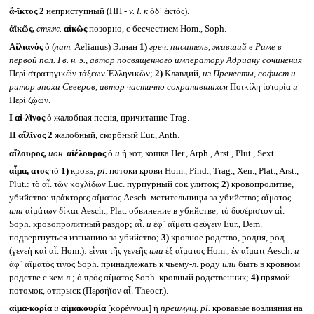
ἄ-ϊκτος 2
неприступный (HH -
v. l.
к
ὅδ᾽ ἐκτός).
ἀϊκῶς,
стяж.
αἰκῶς
позорно, с бесчестием Hom., Soph.
Αἰλιανός
ὁ (
лат.
Aelianus) Элиан
1)
греч. писатель, живший в Риме в
первой пол.
I
в. н. э., автор посвященного императору Адриану сочинения
Περὶ στρατηγικῶν τάξεων Ἑλληνικῶν;
2)
Клавдий,
из Пренесты, софист и
ритор эпохи Северов, автор частично сохранившихся
Ποικίλη ἱστορία
и
Περὶ ζῴων.
I
αἴ-λῐνος
ὁ жалобная песня, причитание Trag.
II
αἴλῐνος 2
жалобный, скорбный Eur., Anth.
αἴλουρος,
ион.
αἰέλουρος
ὁ
и
ἡ кот, кошка Her., Arph., Arst., Plut., Sext.
αἷμα, ατος
τό
1)
кровь,
pl.
потоки крови Hom., Pind., Trag., Xen., Plat., Arst.,
Plut.: τὸ αἷ. τῶν κοχλίδων Luc. пурпурный сок улиток;
2)
кровопролитие,
убийство: πράκτορες αἵματος Aesch. мстительницы за убийство; αἵματος
или
αἱμάτων δίκαι Aesch., Plat. обвинение в убийстве; τὸ δυσέριστον αἷ.
Soph. кровопролитный раздор; αἷ.
и
ἐφ᾽ αἵματι φεύγειν Eur., Dem.
подвергнуться изгнанию за убийство;
3)
кровное родство, родня, род
(γενεὴ καὶ αἷ. Hom.): εἶναι τῆς γενεῆς
или
ἐξ αἵματος Hom., ἐν αἵματι Aesch.
и
ἀφ᾽ αἵματός τινος Soph. принадлежать к чьему-л. роду
или
быть в кровном
родстве с кем-л.; ὁ πρὸς αἵματος Soph. кровный родственник;
4)
прямой
потомок, отпрыск (Περσήϊον αἷ. Theocr.).
αἰμα-κορία
и
αἱμακουρία
[κορέννυμι] ἡ
преимущ.
pl.
кровавые возлияния на