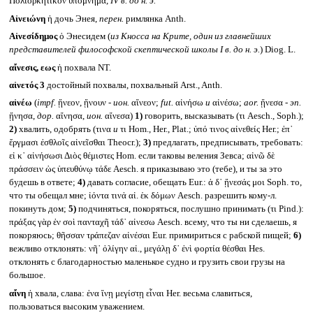
Πολιορκητικὸν ὑπόμνημα,
IV
в. до н. э.
Αἰνειώνη
ἡ дочь Энея,
перен.
римлянка Anth.
Αἰνεσίδημος
ὁ Энесидем (
из Кносса на Крите, один из главнейших
представителей философской скептической школы
I в. до н. э.
) Diog. L.
αἴνεσις, εως
ἡ похвала NT.
αἰνετός 3
достойный похвалы, похвальный Arst., Anth.
αἰνέω
(
impf.
ᾔνεον, ᾔνουν -
ион.
αἴνεον;
fut.
αἰνήσω
и
αἰνέσω;
aor.
ᾔνεσα -
эп.
ᾔνησα,
дор.
αἴνησα,
ион.
αἴνεσα)
1)
говорить, высказывать (τι Aesch., Soph.);
2)
хвалить, одобрять (τινα
и
τι Hom., Her., Plat.; ὑπό τινος αἰνεθείς Her.; ἐπ᾽
ἔργμασι ἐσθλοῖς αἰνεῖσθαι Theocr.);
3)
предлагать, предписывать, требовать:
εἰ κ᾽ αἰνήσωσι Διὸς θέμιστες Hom. если таковы веления Зевса; αἰνῶ δὲ
πράσσειν ὡς ὑπευθύνῳ τάδε Aesch. я приказываю это (тебе), и ты за это
будешь в ответе;
4)
давать согласие, обещать Eur.: ἀ δ᾽ ᾔνεσάς μοι Soph. то,
что ты обещал мне; ἰόντα τινἀ αἰ. ἑκ δόμων Aesch. разрешить кому-л.
покинуть дом;
5)
подчиняться, покоряться, послушно принимать (τι Pind.):
πράξας γὰρ ἐν σοὶ πανταχῆ τάδ᾽ αἰνεσω Aesch. всему, что ты ни сделаешь, я
покоряюсь; θῆσσαν τράπεζαν αἰνέσαι Eur. примириться с рабской пищей;
6)
вежливо отклонять: νῆ᾽ ὀλίγην αἰ., μεγάλῃ δ᾽ ἐνὶ φορτία θέσθαι Hes.
отклонять с благодарностью маленькое судно и грузить свои грузы на
большое.
αἴνη
ἡ хвала, слава: ἐνα ἴνῃ μεγίστῃ εἶναι Her. весьма славиться,
пользоваться высоким уважением.