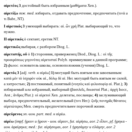
αἱρετέος 3
достойный быть избранным (μαθήματα Xen.).
αἱρετίζω
тж.
med.
избирать, отдавать предпочтение, предпочитать (τινά
и
τι Babr., NT).
I
αἱρετικός 3
умеющий выбирать: αἱ. ὧν χρή Plat. выбирающий то, что
нужно.
II
αἱρετικός
ὁ сектант, еретик NT.
αἱρετικῶς
выбирая, с разбором Diog. L.
αἱρετιστής, οῦ
ὁ
1)
сторонник, приверженец Diod., Diog. L.: οἱ τῆς
προαιρέσεως γεγονότες αἱρετισταί Polyb. примкнувшие к данной программе;
2)
филос.
основатель школы, основоположник (учения) Diog. L.
αἱρετός 3
[
adj. verb.
к
αἱρέω]
1)
могущий быть взятым или завоеванным:
κατὰ μὲν τὸ ἰσχυρὸν οὐκ αἱ., δόλῳ δὲ αἱ. Her. могущий быть взятым не силой,
а хитростью;
2)
постижимый, понятный (νοητὸς καὶ φιλοσοφίᾳ αἱ. Plat.);
3)
избираемый
или
избранный, выборный (βασιλεῖς, δικασταί Plat.; ἀρχή Isocr.,
Arst.; ἄνδρες Plut.): οἱ αἱρετοί Xen. делегаты, посланцы;
4)
заслуживающий
выбора, предпочтительный, желательный (τινι Her.): ζοῆς πονηρᾶς θάνατος
αἱρετώτερος Men. смерть предпочтительнее порочной жизни.
αἱρεύμενος
эп.-ион.
part. med.
к
αἱρέω.
αἱρέω
(
impf.
ᾕρεον
и
ᾕρουν -
ион.
αἵρεον,
fut.
αἱρήσω,
aor. 2
εἷλον,
pf.
ᾕρηκα -
ион.
ἀραίρηκα;
med.
:
fut.
αἱρήσομαι,
aor. 1
ᾑρησάμην
и
εἱλάμην,
aor. 2