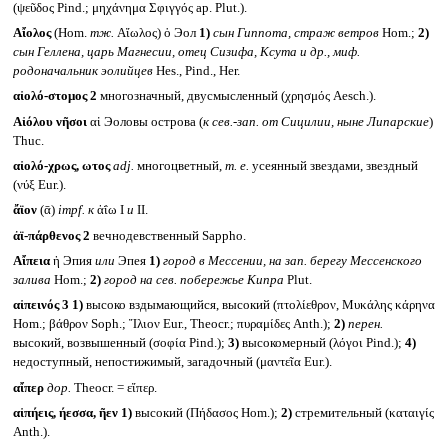
(ψεῦδος Pind.; μηχάνημα Σφιγγός ap. Plut.).
Αἴολος
(Hom.
тж.
Αἴωλος) ὁ Эол
1)
сын Гиппота, страж ветров
Hom.;
2)
сын Геллена, царь Магнесии, отец Сизифа, Ксута и др., миф.
родоначальник эолийцев
Hes., Pind., Her.
αἰολό-στομος 2
многозначный, двусмысленный (χρησμός Aesch.).
Αἰόλου νῆσοι
αἱ Эоловы острова (
к сев.-зап. от Сицилии, ныне Липарские
)
Thuc.
αἰολό-χρως, ωτος
adj.
многоцветный,
т. е.
усеянный звездами, звездный
(νύξ Eur.).
ἄϊον
(ᾱ)
impf.
к
ἀΐω I
и
II.
ἀϊ-πάρθενος 2
вечнодевственный Sappho.
Αἴπεια
ἡ Эпия
или
Эпея
1)
город в Мессении, на зап. берегу Мессенского
залива
Hom.;
2)
город на сев. побережье Кипра
Plut.
αἰπεινός 3
1)
высоко вздымающийся, высокий (πτολίεθρον, Μυκάλης κάρηνα
Hom.; βάθρον Soph.; Ἴλιον Eur., Theocr.; πυραμίδες Anth.);
2)
перен.
высокий, возвышенный (σοφία Pind.);
3)
высокомерный (λόγοι Pind.);
4)
недоступный, непостижимый, загадочный (μαντεῖα Eur.).
αἴπερ
дор.
Theocr. = εἴπερ.
αἰπήεις, ήεσσα, ῆεν
1)
высокий (Πήδασος Hom.);
2)
стремительный (καταιγίς
Anth.).