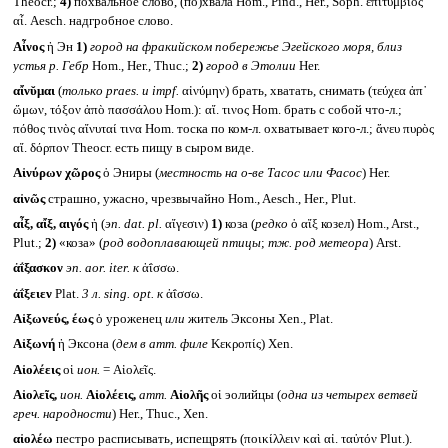
Theocr.;
4)
похвальное слово, (по)хвала Hom., Pind., Her., Soph. ἐπιτύμβιος
αἶ. Aesch. надгробное слово.
Αἶνος
ἡ Эн
1)
город на фракийском побережье Эгейского моря, близ
устья р. Гебр
Hom., Her., Thuc.;
2)
город в Этолии
Her.
αἴνῠμαι
(
только
praes.
и
impf.
αἰνύμην) брать, хватать, снимать (τεύχεα ἀπ᾽
ὤμων, τόξον ἀπὸ πασσάλου Hom.): αἴ. τινος Hom. брать с собой что-л.;
πόθος τινὸς αἴνυταί τινα Hom. тоска по ком-л. охватывает кого-л.; ἄνευ πυρὸς
αἴ. δόρπον Theocr. есть пищу в сыром виде.
Αἰνύρων χῶρος
ὁ Эниры (
местность на о-ве Тасос или Фасос
) Her.
αἰνῶς
страшно, ужасно, чрезвычайно Hom., Aesch., Her., Plut.
αἶξ, αἴξ, αιγός
ἡ (
эп.
dat. pl.
αἴγεσιν)
1)
коза (
редко
ὁ αἴξ козел) Hom., Arst.,
Plut.;
2)
«коза» (
род водоплавающей птицы
;
тж. род метеора
) Arst.
ἀΐξασκον
эп.
aor. iter.
к
ἀΐσσω.
ἀΐξειεν
Plat.
3 л.
sing. opt.
к
ἀΐσσω.
Αἰξωνεύς, έως
ὁ уроженец
или
житель Эксоны Xen., Plat.
Αἰξωνή
ἡ Эксона (
дем в атт. филе
Κεκροπίς) Xen.
Αἰολέεις
οἱ
ион.
= Αἰολεῖς.
Αἰολεῖς,
ион.
Αἰολέεις,
атт.
Αἰολῆς
οἱ эолийцы (
одна из четырех ветвей
греч. народности
) Her., Thuc., Xen.
αἰολέω
пестро расписывать, испещрять (ποικίλλειν καὶ αἰ. ταὐτόν Plut.).