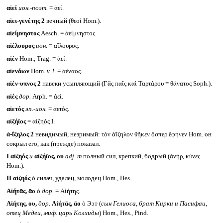
αἰεί
ион.-поэт.
= ἀεί.
αἰει-γενέτης 2
вечный (θεοί Hom.).
αἰείμνηστος
Aesch. = ἀείμνηστος.
αἰέλουρος
ион.
= αἴλουρος.
αἰέν
Hom., Trag. = ἀεί.
αἰενάων
Hom.
v. l.
= ἀέναος.
αἰέν-υπνος 2
навеки усыпляющий (Γᾶς παῖς καὶ Ταρτάρου = θάνατος Soph.).
αἰές
дор.
Arph. = ἀεί.
αἰετός
эп.-ион.
= ἀετός.
αἰζήϊος
= αἰζηός I.
ἀ-ΐζηλος 2
невидимый, незримый: τὸν ἀΐζηλον θῆκεν ὅσπερ ἔφηνεν Hom. он
сокрыл его, как (прежде) показал.
I
αἰζηός
и
αἰζήϊος, ου
adj. m
полный сил, крепкий, бодрый (ἀνήρ, κύνες
Hom.).
II
αἰζηός
ὁ силач, удалец, молодец Hom., Hes.
Αἰήτᾱς, ᾱο
ὁ
дор.
= Αἰήτης.
Αἰήτης, ου,
дор.
Αἰήτᾱς, ᾱο
ὁ Ээт (
сын Гелиоса, брат Кирки и Пасифаи,
отец Медеи, миф. царь Колхиды
) Hom., Hes., Pind.