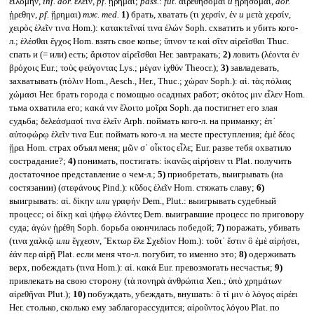
εἱλόμην,
inf. aor.
ἑλεῖν,
pf.
ᾕρημαι;
pass.
:
fut.
αἱρεθήσομαι
и
ᾑρήσομαι,
aor.
ᾑρεθην,
pf.
ᾕρημαι)
тж.
med.
1)
брать, хватать (τι χερσίν, ἐν
и
μετὰ χερσίν,
χειρὸς ἑλεῖν τινα Hom.): κατακτεῖναί τινα ἑλών Soph. схватить и убить кого-
л.; ἑλέσθαι ἔγχος Hom. взять свое копье; ὕπνον τε καὶ σῖτν αἱρεῖσθαι Thuc.
спать и (= или) есть; ἄριστον αἱρεῖσθαι Her. завтракать;
2)
ловить (λέοντα ἐν
βρόχοις Eur.; τοὺς φεύγοντας Lys.; μέγαν ἰχθύν Theocr.);
3)
завладевать,
захватывать (πόλιν Hom., Aesch., Her., Thuc.; χώραν Soph.): αἱ. τὰς πόλιας
χώμασι Her. брать города с помощью осадных работ; σκότος μιν εἷλεν Hom.
тьма охватила его; κακά νιν ἕλοιτο μοῖρα Soph. да постигнет его злая
судьба; δελεάσμασί τινα ἑλεῖν Arph. поймать кого-л. на приманку; ἐπ᾽
αὐτοφώρῳ ἑλεῖν τινα Eur. поймать кого-л. на месте преступления; ἐμὲ δέος
ᾕρει Hom. страх объял меня; μῶν σ᾽ οἶκτος εἷλε; Eur. разве тебя охватило
сострадание?;
4)
понимать, постигать: ἱκανῶς αἱρήσειν τι Plat. получить
достаточное представление о чем-л.;
5)
приобретать, выигрывать (на
состязании) (στεφάνους Pind.): κῦδος ἑλεῖν Hom. стяжать славу;
6)
выигрывать: αἱ. δίκην
или
γραφήν Dem., Plut.: выигрывать судебный
процесс; οἱ δίκῃ καὶ ψήφῳ ἑλόντες Dem. выигравшие процесс по приговору
суда; ἀγὼν ᾑρέθη Soph. борьба окончилась победой;
7)
поражать, убивать
(τινα χαλκῷ
или
ἔγχεσιν, Ἓκτωρ ἕλε Σχεδίον Hom.): τοῦτ᾽ ἔστιν ὃ ἐμὲ αἱρήσει,
ἐάν περ αἱρῇ Plat. если меня что-л. погубит, то именно это;
8)
одерживать
верх, побеждать (τινα Hom.): αἱ. κακά Eur. превозмогать несчастья;
9)
привлекать на свою сторону (τὰ πονηρὰ ἀνθρώπια Xen.; ὑπὸ χρημάτων
αἱρεθῆναι Plut.);
10)
побуждать, убеждать, внушать: ὅ τί μιν ὁ λόγος αἱρέει
Her. столько, сколько ему заблагорассудится; αἱροῦντος λόγου Plat. по