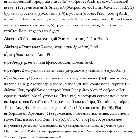
высокостенный город; αἰπυτάτου ἐπ᾽ ἀκρέμονος Anth. на самой высокой
ветке;
2)
стремительный, быстрый (ὄλεθρος, φόνος Hom.; θάνατος Pind.);
3)
бурный, яростный (χόλος Hom.);
4)
глубокий (σκότος Pind.; σοφίη Anth.):
αἰπεῖα ἰωή Hes. глухой шум; ὁρμαίνων δόλον αἰπὺν ἐνὶ φρεσίν HH глубоко в
душе замышляя хитрость;
5)
трудный, тяжелый (πόνος Hom.): αἰπύ οἱ
ἐσσεῖται Hom. трудно ему будет.
Αἰπύτιος 3
(ῠ) принадлежащий Эпиту, эпитов (τύμβος Hom.).
Αἴπῠτος
ὁ Эпит (
сын Элата, миф. царь Аркадии
) Pind.
αἶρα
ἡ
бот.
плевел Arst., Plut.
αἱρεσι-άρχης, ου
ὁ глава (философской) школы Sext.
αἱρέσιμος 2
могущий быть взятым (
штурмом
)
,
уязвимый (τεῖχος Xen.).
αἵρεσις, εως
ἡ
1)
взятие, овладение, захват, завоевание (Βαβυλῶνος Her.; τῆς
πόλεως Thuc.);
2)
свобода выбора, выбор (αἵ. καὶ κρίσις Isocr.; αἵρεσίν τινι
διδόναι Her., προβάλλειν
или
προτιθέναι Plat.): διακρῖναι τὴν αἵρεσιν Her.
сделать выбор; οἷς αἵ. γεγένηται Thuc. (те), у которых есть возможность
выбирать; οὐκ ἔχει αἵρεσιν Plut. нет свободы выбора;
3)
выборы, избрание
Thuc., Arst.;
4)
избранные лица: ἡ αἵ. τῆς ἐξ Ἀρείου πάγου βουλῆς Plat.
выборные от Ареопага;
5)
стремление, тяготение, влечение, склонность
(τινος Plat.
и
πρός τινα Dem., Polyb.): αἵ. Ἑλληνική Polyb. ревностное
изучение греческой словесности;
6)
направление, школа, учение (τοῦ
Περιπάτου αἵ. Polyb.): αἱ τῆς φιλοσοφίας αἱρέσεις Sext. философские школы;
7)
секта (ἡ αἵ. τῶν Σαδδουκαίων NT).