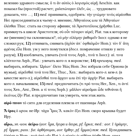
велению здравого смысла; ὅ τι ἂν αὐτὸς ὁ λογισμὸς αἱρῇ Aeschin. как
показал бы (простой) расчет; χαλεπώτερον ἑλεῖν, ὡς … трудновато
доказать, что …;
11)
med.
принимать, одобрять: τὴν γνώμην τινὸς αἱρέεσθαι
Her. присоединяться к чьему-л. мнению; Ἀθηναίους
или
τὰ Ἀθηναίων
ἑλέσθαι Thuc. стать на сторону афинян; τὰ Ἀριστοτέλους ᾑρῆσθαι Luc.
примкнуть к школе Аристотеля; σὺ οὖν πότερον αἱρεῖ; Plat. так к которому
же (мнению) ты склоняешься?; οὐ μὴν εἱλόμην ῥαθυμεῖν Isocr. однако я не
сложил рук;
12)
отнимать, снимать (ἀχλὺν ἀπ᾽ ὀφθαλμῶν Hom.): τὸν δ᾽ ἄτη
φρένας εἷλε Hom. ум у него помутился (
досл.
помрачение отняло у него
разум);
13)
изобличать, уличать (τινά τινος Arph., τινά τι Isocr.): αἱ. τινα
κλέπτοντα Arph., Plat.: уличать кого-л. в воровстве;
14)
преимущ.
med.
выбирать, избирать: Ὠρίων᾽ ἕλετο Ἠώς Hom. Эос избрала себе Ориона (в
мужья); αἰρεῖσθαί τινά τινα Her., Thuc., Xen.: выбирать кого-л. кем-л. (в
качестве кого-л.); αἱρεῖσθαί τινα ἄρχειν
или
ἐπὶ τὴν ἀρχήν Plat. выбирать
кого-л. начальником;
15)
med.
предпочитать (τι πρό τινος Her., Xen., τι ἀντί
τινος Xen., Arst., Dem.
и
τί τινος Soph.): μᾶλλον αἱροῦμαι ὧδε τεθνάναι ἢ
ἐκείνως ζῆν Plat. я предпочитаю так умереть, чем этак жить.
αἰρό-πινον
τό сито для отделения плевела от пшеницы Arph.
Ἄ-ϊρος
ὁ
ирон.
не-Ир: τάχα Ἶρος Ἄ. κακὸν ἕξει Hom. скоро крышка будет
Иру.
αἴρω,
эп.-ион.
ἀείρω
(
aor.
ἦρα, ἤειρα
и
ἄειρα,
pf.
ἦρκα;
med.
:
aor. 1
ἠράμην,
pf.
ἦρμαι;
pass.
:
fut.
ἀρθήσομαι,
aor.
ἤρθην,
pf.
ἦρμαι)
тж.
med.
1)
поднимать
(ὑψόσε τι Hom.; τινὰ ἀπὸ γῆς Plat.): ὁ αἰετὸς ἐς αἰθέρα ἀέρθη Hom. орел