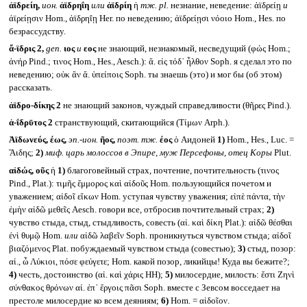
ἀϊδρείη,
ион.
ἀϊδρηΐη
или
ἀϊδρίη
ἡ
тж.
pl.
незнание, неведение: ἀϊδρείῃ
и
ἀϊρείῃσιν Hom., ἀϊδρηΐῃ Her. по неведению; ἀϊδρείῃσι νόοιο Hom., Hes. по
безрассудству.
ἄ-ϊδρις 2,
gen.
ιος
и
εος
не знающий, незнакомый, несведущий (φώς Hom.;
ἀνήρ Pind.; τινος Hom., Hes., Aesch.): ἄ. εἰς τόδ᾽ ἦλθον Soph. я сделал это по
неведению; οὐκ ἂν ἄ. ὑπείποις Soph. ты знаешь (это) и мог бы (об этом)
рассказать.
ἀϊδρο-δίκης 2
не знающий законов, чуждый справедливости (θῆρες Pind.).
ἀ-ΐδρῡτος 2
странствующий, скитающийся (Τίμων Arph.).
Ἀϊδωνεύς, έως,
эп.-ион.
ῆος,
поэт. тж.
έος
ὁ Аидоней
1)
Hom., Hes., Luc. =
Ἃιδης;
2)
миф. царь молоссов в Эпире, муж Персефоны, отец Коры
Plut.
αἰδώς, οῦς
ἡ
1)
благоговейный страх, почтение, почтительность (τινος
Pind., Plat.): τιμῆς ἔμμορος καὶ αἰδοῦς Hom. пользующийся почетом и
уважением; αἰδοῖ εἴκων Hom. уступая чувству уважения; εἰπὲ πάντα, τὴν
ἐμὴν αἰδῶ μεθεῖς Aesch. говори все, отбросив почтительный страх;
2)
чувство стыда, стыд, стыдливость, совесть (αἰ. καὶ δίκη Plat.): αἰδῶ θέσθαι
ἐνὶ θυμῷ Hom.
или
αἰδῶ λαβεῖν Soph. проникнуться чувством стыда; αἰδοῖ
βιαζόμενος Plat. побуждаемый чувством стыда (совестью);
3)
стыд, позор:
αἰ., ὦ Λύκιοι, πόσε φεύγετε; Hom. какой позор, ликийцы! Куда вы бежите?;
4)
честь, достоинство (αἰ. καὶ χάρις HH);
5)
милосердие, милость: ἔστι Ζηνὶ
σύνθακος θρόνων αἰ. ἐπ᾽ ἔργοις πᾶσι Soph. вместе с Зевсом восседает на
престоле милосердие ко всем деяниям;
6)
Hom. = αἰδοῖον.