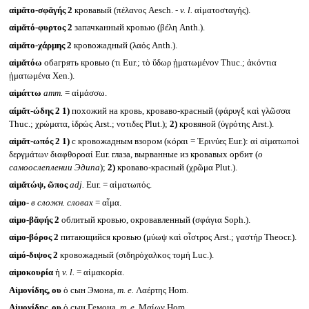
αἱμᾰτο-σφᾰγής 2
кровавый (πέλανος Aesch. -
v. l.
αἱματοσταγής).
αἱμᾰτό-φυρτος 2
запачканный кровью (βέλη Anth.).
αἰμᾰτο-χάρμης 2
кровожадный (λαός Anth.).
αἱμᾰτόω
обагрять кровью (τι Eur.; τὸ ὕδωρ ᾑματωμένον Thuc.; ἀκόντια
ᾑματωμένα Xen.).
αἱμάττω
атт.
= αἱμάσσω.
αίμᾰτ-ώδης 2
1)
похожий на кровь, кроваво-красный (φάρυγξ καὶ γλῶσσα
Thuc.; χρώματα, ἱδρώς Arst.; νοτιδες Plut.);
2)
кровяной (ὑγρότης Arst.).
αἱμᾰτ-ωπός 2
1)
с кровожадным взором (κόραι = Ἐρινύες Eur.): αἱ αἱματωποὶ
δεργμάτων διαφθοροαί Eur. глаза, вырванные из кровавых орбит (
о
самоослеплении Эдипа
);
2)
кроваво-красный (χρῶμα Plut.).
αἱμᾰτώψ, ῶπος
adj.
Eur. = αἱματωπός.
αἱμο-
в сложн. словах
= αἷμα.
αἱμο-βᾰφής 2
облитый кровью, окровавленный (σφάγια Soph.).
αἱμο-βόρος 2
питающийся кровью (μύωψ καὶ οἶστρος Arst.; γαστήρ Theocr.).
αἱμό-διψος 2
кровожадный (σιδηρόχαλκος τομή Luc.).
αἱμοκουρία
ἡ
v. l.
= αἱμακορία.
Αἰμονίδης, ου
ὁ сын Эмона,
т. е.
Λαέρτης Hom.
Αἱμονίδης, ου
ὁ сын Гемона,
т. е.
Μαίων Hom.