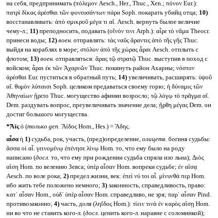
на себя, предпринимать (πόλεμον Aesch., Her., Thuc., Xen.; πόνον Eur.):
πατρὶ δίκας ἀρέσθαι τῶν φονευσάντων πάρα Soph. покарать убийц отца;
10)
восстанавливать: ἀπὸ σμικροῦ μέγα τι αἴ. Aesch. вернуть былое величие
чему-л.;
11)
преподносить, подавать (οῖνόν τινι Arph.): αἶρε τὸ νᾶμα Theocr.
принеси воды;
12)
воен.
отправлять: τὰς ναῦς ἄραντες ἀπὸ τῆς γῆς Thuc.
выйдя на кораблях в море; στόλον ἀπὸ τῆς χώρας ἆραι Aesch. отплыть с
флотом;
13)
воен.
отправляться: ἄρας τῷ στρατῷ Thuc. выступив в поход с
войском; ἆραι ἐκ τῶν Ἀχαρνῶν Thuc. покинуть район Ахарны; νόστον
ἀρέσθαι Eur. пуститься в обратный путь;
14)
увеличивать, расширять: ὑψοῦ
αἴ. θυμὸν λύπαισι Soph. целиком предаваться своему горю; ἡ δύναμις τῶν
Ἀθηναίων ᾔρετο Thuc. могущество афинян возросло; τῷ λόγῳ τὸ πρᾶγμα αἴ.
Dem. раздувать вопрос, преувеличивать значение дела; ῇρθη μέγας Dem. он
достиг большого могущества.
*Ἄϊς
ὁ (
только
gen.
Ἄϊδος Hom., Hes.) = Ἃδης.
αἶσα
ἡ
1)
судьба, рок, участь, (пред)определение,
олицетв.
богиня судьбы:
ἅσσα οἱ αἶ. γεινομένῳ ἐπένησε λίνῳ Hom. то, что ему было на роду
написано (
досл.
то, что ему при рождении судьба спряла изо льна); Διὸς
αἲση Hom. по велению Зевса; ὑπὲρ αἶσαν Hom. вопреки судьбе; ἐν αἴσᾳ
Aesch. по воле рока;
2)
предел жизни, век: ἐπεὶ νύ τοι αἶ. μίνυνθά περ Hom.
ибо жить тебе положено немного;
3)
законность, справедливость, право:
κατ᾽ αἶσαν Hom., οὐδ᾽ ὑπὲρ αἶσαν Hom. справедливо, не зря; παρ᾽ αἶσαν Pind.
противозаконно;
4)
часть, доля (ληΐδος Hom.): τίειν τινὰ ἐν καρὸς αἴσῃ Hom.
ни во что не ставить кого-л. (
досл.
ценить кого-л. наравне с соломинкой);