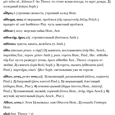
μὲν πέλει αἴ., ἄλλοκα δ᾽ ὕει Theocr. то стоит ясная погода, то идет дождь;
2)
холодный (πάγος Soph.).
αἶθρος
ὁ утренняя свежесть, утренний холод Hom.
αἴθυγμα, ατος
τό мерцание, проблеск (τῆς προγονικῆς δόξης Polyb.):
ἀμαυρὸν αἴ. καὶ δυσθέατον Plut. чуть заметный проблеск.
αἴθυια
ἡ
зоол.
морская чайка Hom., Arst.
αἰθυκτήρ, ῆρος
adj.
стремительный (δούνακες Anth.).
αἰθύσσω
трясти, качать, колебать (τι Anth.).
αἴθω
(
только
praes.
и
impf.
)
1)
зажигать, воспламенять (πῦρ Her., Aesch.;
λαμπάδας Eur.;
перен.
χόλον Anth.);
pass.
гореть Hom., Pind., Her.: αἰθέσθω
πῦρ Eur. пусть разведут огонь; ἔρωτι αἴθεσθαι Xen., Theocr. сгорать от
любви;
2)
сжигать (ἱερὰ θεοῖς Soph.);
3)
гореть, пылать (αἴθουσσα φλόξ
Pind.): λαμπτῆρες οὐκέτ᾽ ᾖθον Soph. светильники уже не горели.
αἴθων, ωνος,
реже
ονος
adj.
1)
пылающий, раскаленный (ἀέλιος, κεραυνός
Pind.);
2)
багровый (ῥόος καπνοῦ Pind.);
3)
сверкающий, блестящий
(σίδηρος Hom., Plut.);
4)
огненно-рыжий (δέρμα λέοντος Hom.; ἀλώπηξ
Pind.);
5)
пламенный, пылкий, горячий (ἵππος Hom.; ἀνήρ, λῆμα Aesch.);
6)
жгучий, мучительный (λιμός Aesch., Plut.).
Αἴθων, ωνος
ὁ Этон
1)
вымышл. имя Одиссея
Hom.;
2)
лошадь Гектора
Hom.
αἴκᾱ
дор.
Theocr. = εἰ.