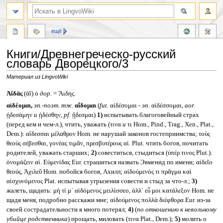
ещё
Книги/Древнегреческо-русский
словарь Дворецкого/3
Материал из LingvoWiki
Перейти
Перейти
Ἀΐδᾱς
(ᾱῐ) ὁ
дор.
= Ἃιδης.
к
к
αἰδέομαι,
эп.-поэт. тж.
αἴδομαι
(
fut.
αἰδέσομαι -
эп.
αἰδέσσομαι,
aor.
навигации
поиску
ᾐδεσάμην
и
ᾐδέσθην,
pf.
ᾔδεσμαι)
1)
испытывать благоговейный страх
(перед кем и чем-л.), чтить, уважать (τινα
и
τι Hom., Pind., Trag., Xen., Plat.,
Dem.): αἴδεσσαι μέλαθρον Hom. не нарушай законов гостеприимства; τοὺς
θεοὺς σέβεσθαι, γονἑας τιμᾶν, πρεσβυτέρους αἰ. Plut. чтить богов, почитать
родителей, уважать старших;
2)
совеститься, стыдиться (ὑπέρ τινος Plut.):
ὀνομάζειν αἰ. Εὐμενίδας Eur. страшиться назвать Эвменид по имени; αἰδεῖο
θεούς, Ἀχιλεῦ Hom. побойся богов, Ахилл; αἰδούμενός τι πρᾶγμα καὶ
αἰσχυνόμενος Plat. испытывая угрызения совести и стыд за что-л.;
3)
жалеть, щадить: μὴ τί μ᾽ αἰδόμενος μειλίσσεο, ἀλλ᾽ εὖ μοι κατάλεξον Hom. не
щадя меня, подробно расскажи мне; αἰδούμενος πολλὰ διέφθορα Eur. из-за
своей сострадательности я много потерял;
4)
(
по отношению к невольному
убийце родственника
) прощать, миловать (τινα Plat., Dem.);
5)
молить о