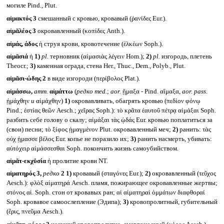
могиле Pind., Plut.
αἱμακτός 3
смешанный с кровью, кровавый (ῥανίδες Eur.).
αἱμᾰλέος 3
окровавленный (κοπίδες Anth.).
αἱμάς, άδος
ἡ струя крови, кровотечение (ἑλκέων Soph.).
αἱμᾰσιά
ἡ
1)
pl.
терновник (αἱμασιὰς λέγειν Hom.);
2)
pl.
изгородь, плетень
Theocr.;
3)
каменная ограда, стена Her., Thuc., Dem., Polyb., Plut.
αἱμᾰσι-ώδης 2
в виде изгороди (περίβολος Plat.).
αἱμάσσω,
атт.
αἱμάττω
(
редко
med.
;
aor.
ᾕμαξα - Pind. αἵμαξα,
aor. pass.
ᾑμάχθην
и
αἱμάχθην)
1)
окровавливать, обагрять кровью (πεδίον φόνῳ
Pind.; ἑστίας θεῶν Aesch.; χεῖρας Soph.): τὸ κρᾶτα ἑαυτοῦ πέτρᾳ αἱμάξαι Soph.
разбить себе голову о скалу; αἱμάξαι τὰς ᾠδάς Eur. кровью поплатиться за
(свои) песни; τὸ ξίφος ᾑμαγμένον Plut. окровавленный меч;
2)
ранить: τὰς
οὐχ ᾑμασσε βέλος Eur. копье не поразило их;
3)
ранить насмерть, убивать:
αὐτόχειρ αἱμάσσεσθαι Soph. покончить жизнь самоубийством.
αἱμᾰτ-εκχῠσία
ἡ пролитие крови NT.
αἱματηρός 3,
редко
2
1)
кровавый (σταγόνες Eur.);
2)
окровавленный (τεῦχος
Aesch.): φλὸξ αἱματηρά Aesch. пламя, пожирающее окровавленные жертвы;
στόνος αἱ. Soph. стон от кровавых ран; αἱ αἱματηραὶ ὀμμάτων διαφθοραί
Soph. кровавое самоослепление (Эдипа);
3)
кровопролитный, губительный
(ἔρις, πνεῦμα Aesch.).