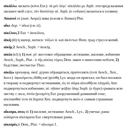
αἰκάλλω
ласкать (κύνα Eur.): τὰ μὲν λόγι᾽ αἰκάλλει με Arph. эти предсказания
ласкают мой слух; τὸν δεσπότην αἰ. Arph. (
о собаке
) ласкаться к хозяину.
Αἰκανοί
οἱ (
лат.
Aequi) эквы (
племя в Латии
) Plut.
αἴκε
дор.
= αἴκα (
см.
εἰ).
αἰκέλιος 2
Eur. = ἀεικέλιος.
ἀϊκή
(ᾱῑ) ἡ напор, натиск: τόξων ἀ. καὶ ἀκόντων Hom. град стрел и копий.
αἰκής 2
Aesch., Soph. = ἀεικής.
αἰκία
(κῑ) ἡ
1)
тж.
pl.
жестокое обращение, истязание, насилие, избиение
Aesch., Soph., Plat.: ὁ τῆς αἰκίας νόμος Dem. закон о нанесении побоев;
2)
бедствие, несчастье Thuc.
αἰκίζω
преимущ.
med.
дурно обращаться, притеснять (τινά Aesch., Xen.,
Isocr.): ἀφικόμενος ἐδέθη καὶ ᾐκίσθη Lys. когда он приехал, он был посажен
в тюрьму и подвергнут истязаниям; εἰς τὸ σῶμα αἰκισθῆναι πληγαῖς Arst.
подвергнуться избиению; αἰ. πᾶσαν φόβην ὕλης Soph. (
о буре
) срывать всю
листву с леса; ἑστία ᾐκισμένη Eur. разрушенный домашний очаг;
αἰκίσασθαί τινα τὰ ἔσχατα Xen. подвергнуть кого-л. самым страшным
насилиям.
αἴκισμα, ατος
τό
1)
насилие, истязание Aesch., Lys.;
2)
увечье, рана:
οὐλόμενα αἰκίσματα Eur. смертельные раны.
αἰκισμός
ὁ Dem., Plut. = αἴκισμα 1.