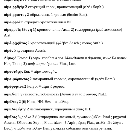
αἱμο-ρρᾰγής 2
струящий кровь, кровоточащий (φλέψ Soph.).
αἱμό-ρραντος 2
обрызганный кровью (θυσίαι Eur.).
αἱμο-ρροέω
страдать кровотечением NT.
αἱμορροΐς, ΐδος
ἡ
1)
кровотечение Arst.;
2)
геморроида (
род моллюска
)
Arst.
αἱμό-ρ(ρ)ῠτος 2
кровоточащий (φλέβες Aesch.; νόσος Anth.).
αἱμός
ὁ кустарник Aesch.
Αἷμος
ὁ Гемос
1)
горн. хребет в сев. Македонии и Фракии, ныне Балканы
Her., Thuc.;
2)
миф. царь Фракии
Plut., Luc.
αἱμοστᾰγής
Eur. = αἱματοσταγής.
αἱμο-φόρυκτος 2
замаранный кровью, окровавленный (κρέα Hom.).
αἱμόφυρτος 2
Polyb. = αἱματόφυρτος.
αἱμῠλία
ἡ учтивость, любезность (λόγου
и
ἐν τοῖς λόγοις Plut.).
αἱμύλιος 2
(ῠ) Hom., HH, Hes. = αἱμύλος.
αἱμῠλο-μήτης 2
ласкающийся, вкрадчивый (παῖς HH).
αἱμύλος 3,
редко
2
(ῠ) вкрадчиво-ласковый, лукавый (μῦθοι Pind.; μηχαναί
Aesch.; Ὀδυσσεύς Soph., Plut.; ἀλώπηξ Arph.; ἔρως Plat.; πειθὼ τῶν λόγων
Luc.): αἱμύλα κωτίλλειν Hes. увлекать соблазнительными речами.