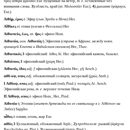
πρὸς αἰθέρα φροῦδοι Eur. пущенные на ветер,
т. е.
оставленные без
внимания слова;
3)
область, край (αἰ. Μολοσσῶν Eur.);
4)
дыхание (φἀρυγος
Eur.).
Αἰθήρ, έρος
ὁ Эфир (
сын Эреба и Ночи
) Hes.
Αἴθῐκες
οἱ этики (
племя в Фессалии
) Her.
Αἰθιοπεύς, έως,
эп.
ῆος
ὁ эфиоп Hom.
Αἰθιοπία,
ион.
Αἰθιοπίη
ἡ Эфиопия (
страна в Африке, между южн.
границей Египта и Индийским океаном
) Her., Thuc.
Αἰθιοπικός 3
эфиопийский: λίθος Αἰ. Her. эфиопийский камень, базальт.
Αἰθιόπιος 3
эфиопийский (χώρη Her.).
Αἰθιοπίς, ίδος
adj. f
эфиопийская (γλῶσσα Her.; γῆ Aesch.).
αἰθί-οψ, οπος
adj.
обожженный солнцем, загорелый (χρώς Anth.).
I
Αἰθίοψ, οπος
adj.
эфиопийский (παῖς Pind.): ποταμὸς Αἰ. Aesch.
Эфиопийская река,
т. е.
верхнее течение Нила.
II
Αἰθίοψ, οπος
ὁ эфиоп Hom., Her., Pind.
Αἰθοπία
ἡ Этопия (
эпитет Артемиды по ее святилищу в г.
Αἰθόπιον
на
Эвбее
) Sappho.
αἶθος
ὁ пламя, огонь, жар Eur.
αἰθός 3
1)
опаленный, обожженный Arph.;
2)
предполож.
рыжий (ἀράχναι
Bacchylides ap. Plut.);
3)
сверкающий (ἀσπίς Pind.).