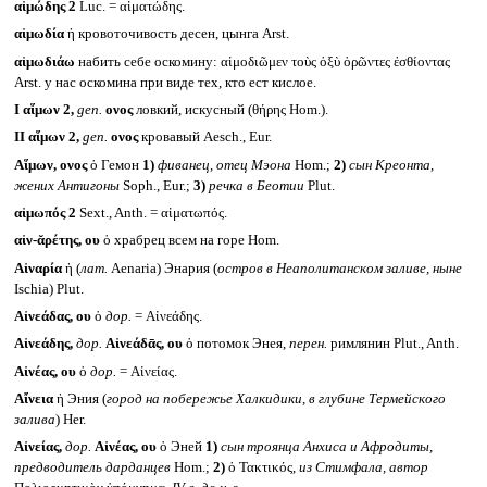
αἱμώδης 2
Luc. = αἱματώδης.
αἱμωδία
ἡ кровоточивость десен, цынга Arst.
αἱμωδιάω
набить себе оскомину: αἱμοδιῶμεν τοὺς ὀξὺ ὁρῶντες ἐσθίοντας
Arst. у нас оскомина при виде тех, кто ест кислое.
I
αἵμων 2,
gen.
ονος
ловкий, искусный (θήρης Hom.).
II
αἵμων 2,
gen.
ονος
кровавый Aesch., Eur.
Αἵμων, ονος
ὁ Гемон
1)
фиванец, отец Мэона
Hom.;
2)
сын Креонта,
жених Антигоны
Soph., Eur.;
3)
речка в Беотии
Plut.
αἱμωπός 2
Sext., Anth. = αἱματωπός.
αἰν-ᾰρέτης, ου
ὁ храбрец всем на горе Hom.
Αἰναρία
ἡ (
лат.
Aenaria) Энария (
остров в Неаполитанском заливе, ныне
Ischia) Plut.
Αἰνεάδας, ου
ὁ
дор.
= Αἰνεάδης.
Αἰνεάδης,
дор.
Αἰνεάδᾱς, ου
ὁ потомок Энея,
перен.
римлянин Plut., Anth.
Αἰνέας, ου
ὁ
дор.
= Αἰνείας.
Αἴνεια
ἡ Эния (
город на побережье Халкидики, в глубине Термейского
залива
) Her.
Αἰνείας,
дор.
Αἰνέας, ου
ὁ Эней
1)
сын троянца Анхиса и Афродиты,
предводитель дарданцев
Hom.;
2)
ὁ Τακτικός,
из Стимфала, автор