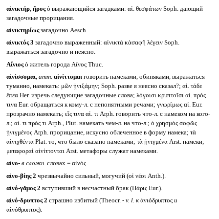
αἰνικτήρ, ῆρος
ὁ выражающийся загадками: αἰ. θεσφάτων Soph. дающий
загадочные прорицания.
αἰνικτηρίως
загадочно Aesch.
αἰνικτός 3
загадочно выраженный: αἰνικτὰ κἀσαφῆ λέγειν Soph.
выражаться загадочно и неясно.
Αἴνιος
ὁ житель города Αἴνος Thuc.
αἰνίσσομαι,
атт.
αἰνίττομαι
говорить намеками, обиняками, выражаться
туманно, намекать: μῶν ᾐνιξάμην; Soph. разве я неясно сказал?; αἰ. τάδε
ἔπεα Her. изречь следующие загадочные слова; λόγοισι κρυπτοῖσι αἰ. πρός
τινα Eur. обращаться к кому-л. с непонятными речами; γνωρίμως αἰ. Eur.
прозрачно намекать; εἴς τινα αἰ. τι Arph. говорить что-л. с намеком на кого-
л.; αἰ. τι πρός τι Arph., Plut. намекать чем-л. на что-л.; ὁ χρησμὸς σοφῶς
ᾐνιγμένος Arph. прорицание, искусно облеченное в форму намека; τὰ
αἰνιχθέντα Plat. то, что было сказано намеками; τὰ ᾐνιγμένα Arst. намеки;
μεταφοραὶ αἰνίττονται Arst. метафоры служат намеками.
αἰνο-
в сложн.
словах = αἰνός.
αἰνο-βίης 2
чрезвычайно сильный, могучий (οἱ νέοι Anth.).
αἰνό-γᾰμος 2
вступивший в несчастный брак (Πάρις Eur.).
αἰνό-δρυπτος 2
страшно избитый (Theocr. -
v. l.
к
ἁνιόδρυπτος
и
αἰνόθρυπτος).