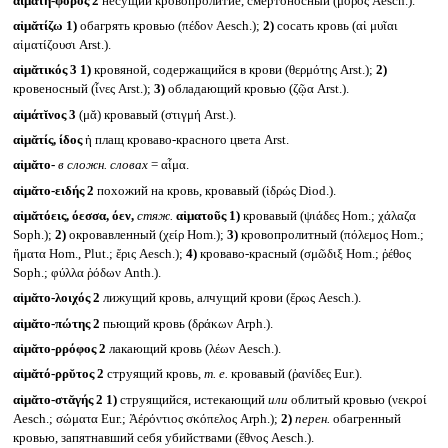
αἱμᾰτη-φόρος 2
несущий кровопролитие, смертоносный (μόρος Aesch.).
αἱμᾰτίζω
1)
обагрять кровью (πέδον Aesch.);
2)
сосать кровь (αἱ μυῖαι
αἱματίζουσι Arst.).
αἱμᾰτικός 3
1)
кровяной, содержащийся в крови (θερμότης Arst.);
2)
кровеносный (ἶνες Arst.);
3)
обладающий кровью (ζῷα Arst.).
αἱμάτῐνος 3
(μᾰ) кровавый (στιγμή Arst.).
αἱμᾰτίς, ίδος
ἡ плащ кроваво-красного цвета Arst.
αἱμᾰτο-
в сложн. словах
= αἷμα.
αἱμᾰτο-ειδής 2
похожий на кровь, кровавый (ἱδρώς Diod.).
αἱμᾰτόεις, όεσσα, όεν,
стяж.
αἱματοῦς
1)
кровавый (ψιάδες Hom.; χάλαζα
Soph.);
2)
окровавленный (χείρ Hom.);
3)
кровопролитный (πόλεμος Hom.;
ἤματα Hom., Plut.; ἔρις Aesch.);
4)
кроваво-красный (σμῶδιξ Hom.; ῥέθος
Soph.; φύλλα ῥόδων Anth.).
αἱμᾰτο-λοιχός 2
лижущий кровь, алчущий крови (ἔρως Aesch.).
αἱμᾰτο-πώτης 2
пьющий кровь (δράκων Arph.).
αἱμᾰτο-ρρόφος 2
лакающий кровь (λέων Aesch.).
αἱμᾰτό-ρρῠτος 2
струящий кровь,
т. е.
кровавый (ῥανίδες Eur.).
αἱμᾰτο-στᾰγής 2
1)
струящийся, истекающий
или
облитый кровью (νεκροί
Aesch.; σώματα Eur.; Ἀέρόντιος σκόπελος Arph.);
2)
перен.
обагренный
кровью, запятнавший себя убийствами (ἔθνος Aesch.).