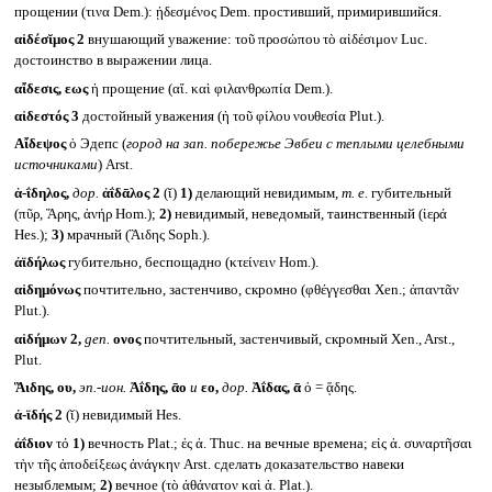
прощении (τινα Dem.): ᾐδεσμένος Dem. простивший, примирившийся.
αἰδέσῐμος 2
внушающий уважение: τοῦ προσώπου τὸ αἰδέσιμον Luc.
достоинство в выражении лица.
αἴδεσις, εως
ἡ прощение (αἴ. καὶ φιλανθρωπία Dem.).
αἰδεστός 3
достойный уважения (ἡ τοῦ φίλου νουθεσία Plut.).
Αἴδεψος
ὁ Эдепс (
город на зап. побережье Эвбеи с теплыми целебными
источниками
) Arst.
ἀ-ΐδηλος,
дор.
ἀΐδᾱλος 2
(ῐ)
1)
делающий невидимым,
т. е.
губительный
(πῦρ, Ἄρης, ἀνήρ Hom.);
2)
невидимый, неведомый, таинственный (ἱερά
Hes.);
3)
мрачный (Ἃιδης Soph.).
ἀϊδήλως
губительно, беспощадно (κτείνειν Hom.).
αἰδημόνως
почтительно, застенчиво, скромно (φθέγγεσθαι Xen.; ἀπαντᾶν
Plut.).
αἰδήμων 2,
gen.
ονος
почтительный, застенчивый, скромный Xen., Arst.,
Plut.
Ἃιδης, ου,
эп.-ион.
Ἀΐδης, ᾱο
и
εο,
дор.
Ἀΐδας, ᾱ
ὁ = ᾅδης.
ἀ-ϊδής 2
(ῐ) невидимый Hes.
ἀΐδιον
τό
1)
вечность Plat.; ἐς ἀ. Thuc. на вечные времена; εἰς ἀ. συναρτῆσαι
τὴν τῆς ἀποδείξεως ἀνάγκην Arst. сделать доказательство навеки
незыблемым;
2)
вечное (τὸ ἀθάνατον καὶ ἀ. Plat.).