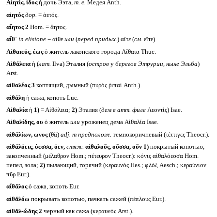
Αἰητίς, ίδος
ἡ дочь Ээта,
т. е.
Медея Anth.
αἰητός
дор.
= ἀετός.
αἴητος 2
Hom. = ἄητος.
αἴθ᾽
in elisione
= αἴθε
или
(
перед придых.
) αἴτε (
см.
εἴτε).
Αἰθαιεύς, έως
ὁ житель лаконского города Αἴθαια Thuc.
Αἰθάλεια
ἡ (
лат.
Ilva) Эталия (
остров
у
берегов Этрурии, ныне Эльба
)
Arst.
αἰθαλέος 3
коптящий, дымный (πυρὸς ῥιπαί Anth.).
αἰθάλη
ἡ сажа, копоть Luc.
Αἰθαλία
ἡ
1)
= Αἰθάλεια;
2)
Эталия (
дем в атт. филе
Λεοντίς) Isae.
Αἰθαλίδης, ου
ὁ житель
или
уроженец дема Αἰθαλία Isae.
αἰθᾰλίων, ωνος
(θᾰ)
adj. m
предполож.
темнокоричневый (τέττιγες Theocr.).
αἰθᾰλόεις, όεσσα, όεν,
стяж.
αἰθαλοῦς, οῦσσα, οῦν
1)
покрытый копотью,
закопченный (μέλαθρον Hom.; πέτευρον Theocr.): κόνις αἰθαλόεσσα Hom.
пепел, зола;
2)
пылающий, горячий (κεραυνός Hes.; φλόξ Aesch.; κεραύνιον
πῦρ Eur.).
αἴθᾰλος
ὁ сажа, копоть Eur.
αἰθᾰλόω
покрывать копотью, пачкать сажей (πέπλους Eur.).
αἰθᾰλ-ώδης 2
черный как сажа (κεραυνός Arst.).