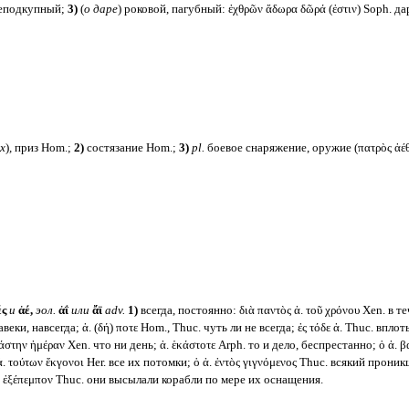
неподкупный;
3)
(
о даре
) роковой, пагубный: ἐχθρῶν ἄδωρα δῶρά (ἐστιν) Soph. д
х
)
,
приз Hom.;
2)
состязание Hom.;
3)
pl.
боевое снаряжение, оружие (πατρὸς ἀέθ
ές
и
ἀέ,
эол.
ἀΐ
или
ἄϊ
adv.
1)
всегда, постоянно: διὰ παντὸς ἀ. τοῦ χρόνου Xen. в те
навеки, навсегда; ἀ. (δή) ποτε Hom., Thuc. чуть ли не всегда; ἐς τόδε ἀ. Thuc. вп
κάστην ἡμέραν Xen. что ни день; ἀ. ἑκάστοτε Arph. то и дело, беспрестанно; ὁ ἀ. 
. τούτων ἔκγονοι Her. все их потомки; ὁ ἀ. ἐντὸς γιγνόμενος Thuc. всякий проникш
) ἐξέπεμπον Thuc. они высылали корабли по мере их оснащения.