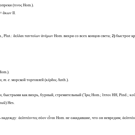
опреки (τινος Hom.).
 = ἄκων II.
, Plut.: ἄελλαι παντοίων ἀνέμων Hom. вихри со всех концов света;
2)
быстрое кру
om.).
и,
т. е.
морской торговлей (κέρδος Anth.).
, быстрыми как вихрь, бурный, стремительный (Ἴρις Hom.; ἵπποι HH, Pind.; κοῦρα
пий
) Hes.
ь надежду: ἀελπτέοντες σόον εἶναι Hom. не ожидавшие, что он невредим; ἀελπτέον