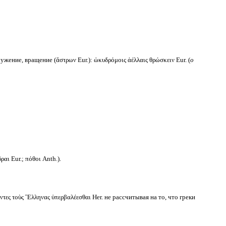
жение, вращение (ἄστρων Eur.): ὠκυδρόμοις ἀέλλαις θρώσκειν Eur. (
о
ι Eur.; πόθοι Anth.).
τες τοὺς Ἓλληνας ὑπερβαλέεσθαι Her. не рассчитывая на то, что греки