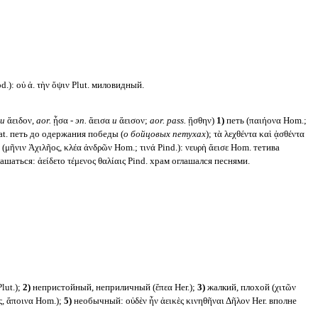
.): οὐ ἀ. τὴν ὄψιν Plut. миловидный.
и
ἄειδον,
aor.
ᾖσα -
эп.
ἄεισα
и
ἄεισον;
aor. pass.
ᾔσθην)
1)
петь (παιήονα Hom.;
at. петь до одержания победы (
о бойцовых петухах
); τὰ λεχθέντα καὶ ᾀσθέντα
(μῆνιν Ἀχιλῆος, κλέα ἀνδρῶν Hom.; τινά Pind.): νευρὴ ἄεισε Hom. тетива
ашаться: ἀείδετο τέμενος θαλίαις Pind. храм оглашался песнями.
lut.);
2)
непристойный, неприличный (ἔπεα Her.);
3)
жалкий, плохой (χιτῶν
, ἄποινα Hom.);
5)
необычный: οὐδὲν ἦν ἀεικὲς κινηθῆναι Δῆλον Her. вполне