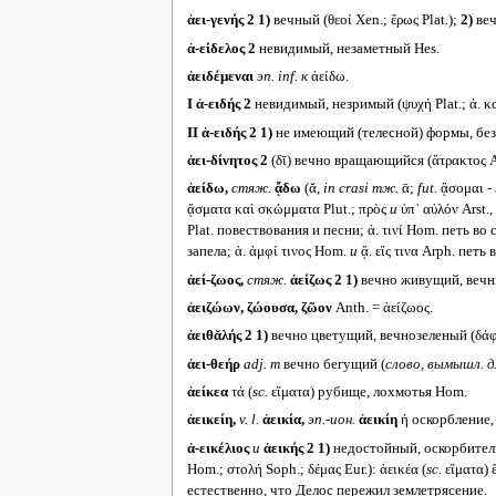
ἀει-γενής 2
1)
вечный (θεοί Xen.; ἔρως Plat.);
2)
веч
ἀ-είδελος 2
невидимый, незаметный Hes.
ἀειδέμεναι
эп.
inf.
к
ἀείδω.
I
ἀ-ειδής 2
невидимый, незримый (ψυχή Plat.; ἀ. καὶ
II
ἀ-ειδής 2
1)
не имеющий (телесной) формы, безоб
ἀει-δίνητος 2
(δῑ) вечно вращающийся (ἄτρακτος A
ἀείδω,
стяж.
ᾄδω
(ᾰ,
in crasi
тж.
ᾱ;
fut.
ᾄσομαι -
ᾄσματα καὶ σκώμματα Plut.; πρὸς
и
ὑπ᾽ αὐλόν Arst.,
Plat. повествования и песни; ἀ. τινί Hom. петь во с
запела; ἀ. ἀμφί τινος Hom.
и
ᾄ. εἴς τινα Arph. пет
ἀεί-ζωος,
стяж.
ἀείζως
2
1)
вечно живущий, вечный 
ἀειζώων, ζώουσα, ζῶον
Anth. = ἀείζωος.
ἀειθᾰλής 2
1)
вечно цветущий, вечнозеленый (δάφνη
ἀει-θεήρ
adj. m
вечно бегущий (
слово, вымышл. д
ἀείκεα
τά (
sc.
εἵματα) рубище, лохмотья Hom.
ἀεικείη,
v. l.
ἀεικία,
эп.-ион.
ἀεικίη
ἡ оскорбление,
ἀ-εικέλιος
и
ἀεικής 2
1)
недостойный, оскорбительн
Hom.; στολή Soph.; δέμας Eur.): ἀεικέα (
sc.
εἵματα) 
естественно, что Делос пережил землетрясение.