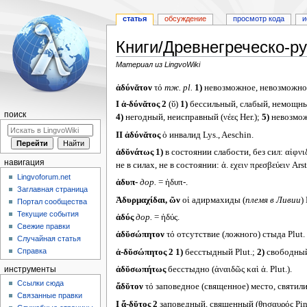
статья
обсуждение
просмотр кода
и
Книги/Древнегреческо-ру
Материал из LingvoWiki
Перейти
Перейти
ἀδύνᾰτον
τό
тж.
pl.
1)
невозможное, невозможност
к
к
I
ἀ-δύνᾰτος 2
(ῠ)
1)
бессильный, слабый, немощный 
навигации
поиску
поиск
4)
негодный, неисправный (νέες Her.);
5)
невозможн
II
ἀδύνᾰτος
ὁ инвалид Lys., Aeschin.
ἀδῠνάτως
1)
в состоянии слабости, без сил: αἰφνιδ
навигация
не в силах, не в состоянии: ἀ. εχειν πρεσβεύειν A
Lingvoforum.net
ἁδυπ-
дор.
= ἡδυπ-.
Заглавная страница
Ἀδυρμαχίδαι, ῶν
οἱ адирмахиды (
племя в Ливии
) 
Портал сообщества
Текущие события
ἁδύς
дор.
= ἡδύς.
Свежие правки
ἀδῠσώπητον
τό отсутствие (ложного) стыда Plut.
Случайная статья
Справка
ἀ-δῠσώπητος 2
1)
бесстыдный Plut.;
2)
свободный 
ἀδῠσωπήτως
бесстыдно (ἀναιδῶς καὶ ἀ. Plut.).
инструменты
Ссылки сюда
ἄδῠτον
τό заповедное (священное) место, святилище 
Связанные правки
I
ἄ-δῠτος 2
заповедный, священный (θησαυρός Pind