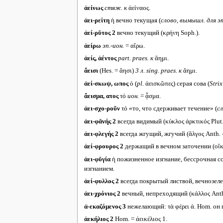
ἀείνως
стяж. к
ἀείναος.
ἀει-ρείτη
ἡ вечно текущая (
слово, вымышл. для э
ἀεί-ρῠτος 2
вечно текущий (κρήνη Soph.).
ἀείρω
эп.-ион.
= αἴρω.
ἀείς, ἀέντος
part. praes.
к
ἄημι.
ἄεισι
(Hes. = ἄησι)
3 л.
sing. praes.
к
ἄημι.
ἀεί-σκωψ, ωπος
ὁ (
pl.
ἀεισκῶπες) серая сова (
Strix
ἄεισμα, ατος
τό
ион.
= ᾆσμα.
ἀει-σχο-ροῦν
τό «то, что сдерживает течение» (
сл
ἀει-φᾰνής 2
всегда видимый (κύκλος ἀρκτικός Plut.
ἀει-φλεγής 2
всегда жгущий, жгучий (ἄλγος Anth. 
ἀεί-φρουρος 2
держащий в вечном заточении (οἴκ
ἀει-φῠγία
ἡ пожизненное изгнание, бессрочная сс
изгнанием.
ἀεί-φυλλος 2
всегда покрытый листвой, вечнозелены
ἀει-χρόνιος 2
вечный, непреходящий (κάλλος Anth
ἀ-εκαζόμενος 3
нежелающий: τὰ φέρει ἀ. Hom. он 
ἀεκήλιος 2
Hom. = ἀεικέλιος 1.