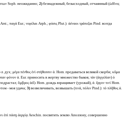
πτων Soph. неожиданно;
2)
безнадежный, безысходный, отчаянный (ὠδῖνες
t.; παγά Eur.; νεφέλαι Arph.; φύσις Plut.): ἀέναοι τράπεζαι Pind. всегда
л. дух; μέγα πένθος ἐνὶ στήθεσσιν ἀ. Hom. предаваться великой скорби; κῦμα
ταν φόνον ἀ. Eur. приносить в жертву множество быков; τὰν (ἀγγελίαν) ὁ
одрастал; ὄμβρος ἀέξι Hom. дождь взращивает (урожай), ἀ. ἔργον τινί Hom.
этом - моя удача;
3)
возвеличивать, возвышать (τινά, πόλιν Pind.): τὸ πλῆθος ἀ.
νι ἐπὶ πάσῃ ἀεργίᾳ Aeschin. посвятить землю Аполлону, совершенно