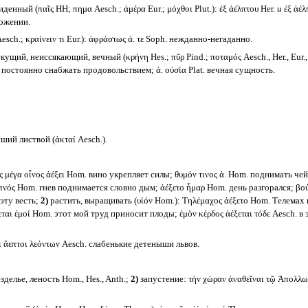
ный (παῖς HH; πημα Aesch.; ἁμέρα Eur.; μόχθοι Plut.): ἐξ ἀέλπτου Her.
и
ἐξ ἀέλ
ложении.
sch.; κραίνειν τι Eur.): ἀφράστως ἀ. τε Soph. нежданно-негаданно.
ущий, неиссякающий, вечный (κρήνη Hes.; πῦρ Pind.; ποταμός Aesch., Her., Eur., Ars
 постоянно снабжать продовольствием; ἀ. ούσία Plat. вечная сущность.
ший листвой (ἀκταί Aesch.).
 μέγα οἶνος ἀέξει Hom. вино укрепляет силы; θυμόν τινος ἀ. Hom. поднимать чей-
απνός Hom. гнев поднимается словно дым; ἀέξετο ἦμαρ Hom. день разгорался; βού
 эту весть;
2)
растить, выращивать (υἱόν Hom.): Τηλέμαχος ἀέξετο Hom. Телемах п
ται ἐμοί Hom. этот мой труд приносит плоды; ἐμὸν κέρδος ἀέξεται τόδε Aesch. в 
ἄεπτοι λεόντων Aesch. слабенькие детеныши львов.
зделье, леность Hom., Hes., Anth.;
2)
запустение: τὴν χώραν ἀναθεῖναι τῷ Ἀπολλω