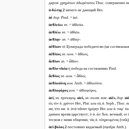
даров: χρημάτων ἀδωρότατος Thuc. совершенно 
ἀ-δώτης 2
ничего не дающий Hes.
ἀέ
дор.
Pind. = ἀεί.
ἀεθλεύω
эп.
= ἀθλεύω.
ἀεθλέω
эп.
= ἀθλέω.
ἀεθλητ-
эп.
= ἀθλητ-.
ἀέθλιον
τό
1)
награда победителю (
на состязания
ἀέθλιος
эп.-ион.
= ἄθλιος.
ἄεθλον
эп.
= ἆθλον.
ἀεθλο-νῑκία
ἡ победа на состязаниях Pind.
ἄεθλος
эп.-ион.
= ἆθλος.
ἀεθλοσύνη
ион.
Anth. = ἀθλοσύνα.
ἀεθλοφόρος
ион.
= ἀθλοφόρος.
ἀεί,
эп. преимущ.
αἰεί,
эп.-поэт. тж.
αἰέν,
дор.
αἰ
εἰς τὸν ἀ. χρόνον Her., Plat.
или
είς ἀ. Soph., Thuc. 
ни, что ни: ἀ. ἀνὰ πᾶσαν ἡμέρην Her.
или
ἀ. παρ᾽ ἑ
данное время царствует; ὁ ἀ. ὤν Xen. вечный; οἱ ἀ
тесном с ними общении; τὰς ἀ. πληρουμένας (ναῦς
ἀεί-βολος 2
постоянно кидаемый (σφαῖρα Anth.).