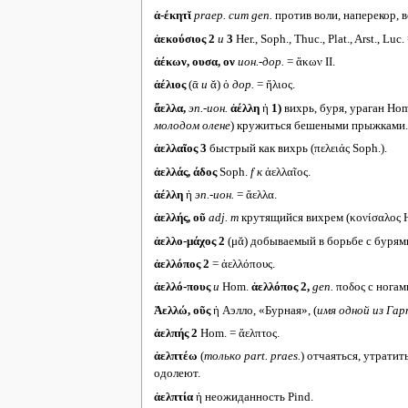
ἀ-έκητῐ
praep. cum gen.
против воли, наперекор, в
ἀεκούσιος 2
и
3
Her., Soph., Thuc., Plat., Arst., Luc.
ἀέκων, ουσα, ον
ион.-дор.
= ἄκων II.
ἀέλιος
(ᾱ
и
ᾰ) ὁ
дор.
= ἥλιος.
ἄελλα,
эп.-ион.
ἀέλλη
ἡ
1)
вихрь, буря, ураган Hom.
молодом олене
) кружиться бешеными прыжками.
ἀελλαῖος 3
быстрый как вихрь (πελειάς Soph.).
ἀελλάς, άδος
Soph.
f
к
ἀελλαῖος.
ἀέλλη
ἡ
эп.-ион.
= ἄελλα.
ἀελλής, οῦ
adj. m
крутящийся вихрем (κονίσαλος H
ἀελλο-μάχος 2
(μᾰ) добываемый в борьбе с бурям
ἀελλόπος 2
= ἀελλόπους.
ἀελλό-πους
и
Hom.
ἀελλόπος 2,
gen.
ποδος с ногами
Ἀελλώ, οῦς
ἡ Аэлло, «Бурная», (
имя одной из Гар
ἀελπής 2
Hom. = ἄελπτος.
ἀελπτέω
(
только
part. praes.
) отчаяться, утратит
одолеют.
ἀελπτία
ἡ неожиданность Pind.