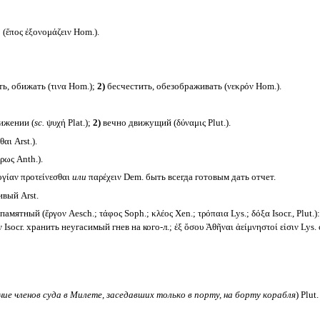
ἔπος ἐξονομάζειν Hom.).
ь, обижать (τινα Hom.);
2)
бесчестить, обезображивать (νεκρόν Hom.).
ижении (
sc.
ψυχή Plat.);
2)
вечно движущий (δύναμις Plut.).
ι Arst.).
ως Anth.).
ογίαν προτείνεσθαι
или
παρέχειν Dem. быть всегда готовым дать отчет.
вый Arst.
ятный (ἔργον Aesch.; τάφος Soph.; κλέος Xen.; τρόπαια Lys.; δόξα Isocr., Plut.)
ιν Isocr. хранить неугасимый гнев на кого-л.; ἐξ ὅσου Ἀθῆναι ἀείμνηστοί εἰσιν L
ние членов суда в Милете, заседавших только в порту, на борту корабля
) Plut.