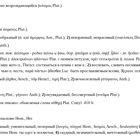
но возрождающийся (κόσμος Plut.).
 ἀόρατος Plut.).
разный (ἀ. καὶ ἄμορφος Arst., Plut.);
2)
невзрачный, некрасивый (νεανίσκος Diod
nth.).
эп. тж.
ἀείσομαι -
редко
ἀείσω
и
ᾄσω,
дор.
ᾀσεῦμαι
и
ᾀσῶ,
impf.
ᾖδον -
эп.
ἤειδον
 Plut.): ἀλεκτρυόνων ᾀδόντων Plat. с пением петухов; πρὶν νενικηκέναι ᾄ.
погов.
Pl
лаву кого-л., Theocr. состязаться в пении с кем-л.;
2)
воспевать, славить песнями 
ь в чью-л. честь; παρὰ πάντων ᾄδεσθαι Luc. быть прославляемым всеми;
3)
pass.
огл
(ἄχθος Aesch.; πῦρ Heracl.; τιμή Plat.);
2)
вечнозеленый (στέφανος Anth.).
 Plut.; γήτειον Anth.);
2)
неувядаемый, бессмертный (πνεῦμα Plut.).
ля этимол. обьяснения слова
αἰθήρ) Plat. Cratyl. 410 b.
 насилие Hom., Her.
ый, унизительный, позорный (λοιγός, πληγαί Hom.; δεσμός Aesch.; δουλοσύνη P
ἕσσαι Hom. ты одет в лохмотья;
4)
скудный, незначительный, ничтожный (μισθός