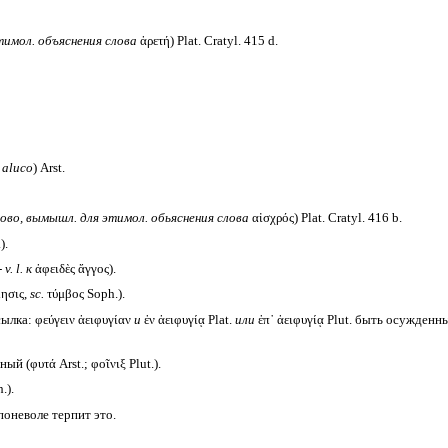
тимол. объяснения слова
ἀρετή) Plat. Cratyl. 415 d.
 aluco
) Arst.
ово, вымышл. для этимол. обьяснения слова
αἰσχρός) Plat. Cratyl. 416 b.
).
-
v. l.
к
ἀφειδὲς ἄγγος).
ησις,
sc.
τύμβος Soph.).
ылка: φεύγειν ἀειφυγίαν
и
ἐν ἀειφυγίᾳ Plat.
или
ἐπ᾽ ἀειφυγίᾳ Plut. быть осужденн
й (φυτά Arst.; φοῖνιξ Plut.).
.).
поневоле терпит это.