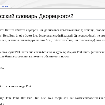
стория
сский словарь Дворецкого/2
ь Her.: τὰ ἀδύνατα καρτερεῖν Eur. добиваться невозможного;
2)
немощь, слабост
Her., Eur.: ἀ. τῷ σώματι Lys. физически слабый, хилый;
2)
неспособный, не умеющи
ый, невыполнимый (ἔργα, πορεία Xen.): ἀδύνατον εἶπας Eur. ты сказал(а), что э
ίου ἀ. ἔχειν Plat. внезапно слечь без сил; ἀ. ἔχειν τῷ σώματι Plut. быть физичес
rst. не быть в состоянии выполнять обязанности посла.
Her.
от ложного стыда Plut.
Hom., Pind., Her., Eur., Plut., Luc.; τὸ ἀ. τῆς βίβλου Plat. самая сокровенная ча
.).