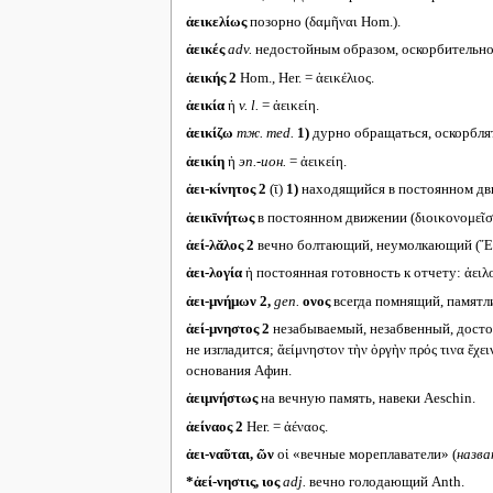
ἀεικελίως
позорно (δαμῆναι Hom.).
ἀεικές
adv.
недостойным образом, оскорбительно (
ἀεικής 2
Hom., Her. = ἀεικέλιος.
ἀεικία
ἡ
v. l.
= ἀεικείη.
ἀεικίζω
тж.
med.
1)
дурно обращаться, оскорблят
ἀεικίη
ἡ
эп.-ион.
= ἀεικείη.
ἀει-κίνητος 2
(ῑ)
1)
находящийся в постоянном дв
ἀεικῑνήτως
в постоянном движении (διοικονομεῖσθα
ἀεί-λᾰλος 2
вечно болтающий, неумолкающий (Ἔρ
ἀει-λογία
ἡ постоянная готовность к отчету: ἀειλ
ἀει-μνήμων 2,
gen.
ονος
всегда помнящий, памятли
ἀεί-μνηστος 2
незабываемый, незабвенный, достопам
не изгладится; ἄείμνηστον τὴν ὀργὴν πρός τινα ἔχε
основания Афин.
ἀειμνήστως
на вечную память, навеки Aeschin.
ἀείναος 2
Her. = ἀέναος.
ἀει-ναῦται, ῶν
οἱ «вечные мореплаватели» (
назва
*ἀεί-νηστις, ιος
adj.
вечно голодающий Anth.