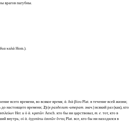
ары врагов пагубны.
λια καλά Hom.).
чение всего времени, во всякое время; ἀ. διὰ βίου Plat. в течение всей жизни;
лоть до настоящего времени;
2)
(
в разделит.-итерат. знач.
) всякий раз (как), кто
βασιλεύων Her.
и
ὁ ἀ. κρατῶν Aesch. кто бы ни царствовал,
т. е.
тот, кто в
ий внутрь; οἱ ἀ. ἐγγυτάτω ἑαυτῶν ὄντες Plat. все, кто бы ни находился в