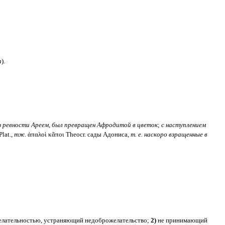
а
)
.
 ревности Ареем, был превращен Афродитой в цветок
;
с наступлением
Plat.,
тж.
ἁπαλοὶ κᾶποι Theocr. сады Адониса,
т. е. наскоро взращенные в
ожелательностью, устраняющий недоброжелательство;
2)
не принимающий