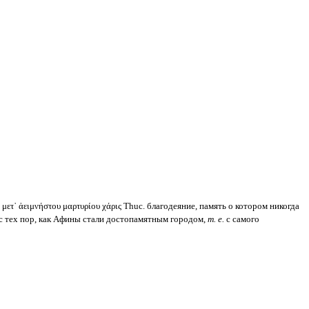
: μετ᾽ ἀειμνήστου μαρτυρίου χάρις Thuc. благодеяние, память о котором никогда
ys. с тех пор, как Афины стали достопамятным городом,
т. е.
с самого