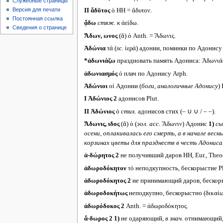
Служебные страницы
Версия для печати
II
ἄδῠτος
ὁ HH = ἄδυτον.
Постоянная ссылка
ᾄδω
стяж. к
ἀείδω.
Сведения о странице
Ἄδων, ωνος
(ᾰ) ὁ Anth. = Ἄδωνις.
Ἀδώνια
τά (
sc.
ἱερά) адонии, поминки по Адонису
*ἀδωνιάζω
праздновать память Адониса: Ἀδωνι
ἀδωνιασμός
ὁ плач по Адонису Arph.
Ἀδώνιοι
οἱ Адонии (
боги, аналогичные Адонису
) 
I
Ἀδώνιος 2
адонисов Plut.
II
Ἀδώνιος
ὁ
стих.
адонисов стих (­– ∪ ∪ / – –).
Ἄδωνις, ιδος
(ᾰ) ὁ (
эол.
acc.
Ἄδωνιν) Адонис
1)
сы
осени, оплакивалась его смерть, а в начале весн
корзинах цветы для празднеств в честь Адониса,
ἀ-δώρητος 2
не получивший даров HH, Eur., Theoc
ἀδωροδόκητον
τό неподкупность, бескорыстие Pl
ἀδωροδόκητος 2
не принимающий даров, бескоры
ἀδωροδοκήτως
неподкупно, бескорыстно (δικαίως
ἀδωρόδοκος 2
Anth. = ἀδωροδόκητος.
ἄ-δωρος 2
1)
не одаряющий,
в знач.
отнимающий, л