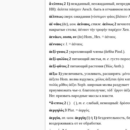
ἄ-ελπτος 2
1)
нежданный, неожиданный, непредвиден
HH): ἄελπτα πάσχειν Aesch. быть в отчаянном по
ἀέλπτως
сверх ожидания (νόστιμον φάος βλέπειν Ae
ἀέ-νᾰος
(ᾱε),
ион.
ἀείναος,
стяж.
ἀείνως
2
вечнотек
накрытые столы; ἀέναον τὴν τροφὴν παρέχειν Xen.
ἀενάων, ουσα, ον
(ᾱε) Hom., Hes. = ἀέναος.
ἀένναος
v. l.
= ἀέναος.
ἀεξί-γυιος 2
укрепляющий члены (ἄεθλα Pind.).
ἀεξί-φυλλος 2
питающий листья,
т. е.
густо порос
ἀεξί-φῠτος 2
питающий растения (Ἠώς Anth.).
ἀέξω
1)
увеличивать, усиливать, расширять: μένος
ἀέξετο Hom. волна вздулась; χόλος ἀέξεται ἠύτε κ
πολὺς μῦθος ἀέξει Soph. широкая молва раздувает
приумножать чье-л. благополучие; τόδ᾽ ἔργον ἀέξε
Her. призвать народные массы к власти.
*ἄ-επτος 2
( ) ( ),
т. е.
слабый, немощный: δρόσοι 
ἀεργηλός 3
Plut. = ἀεργός.
ἀεργία,
эп.-ион.
ἀεργίη
(ῑ) ἡ
1)
бездеятельность, бе
воздерживаясь от ее обработки.