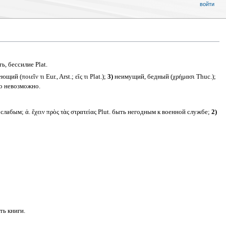
войти
ь, бессилие Plat.
й (ποιεῖν τι Eur., Arst.; εἴς τι Plat.);
3)
неимущий, бедный (χρήμασι Thuc.);
то невозможно.
ки слабым; ἀ. ἔχειν πρὸς τὰς στρατείας Plut. быть негодным к военной службе;
2)
сть книги.