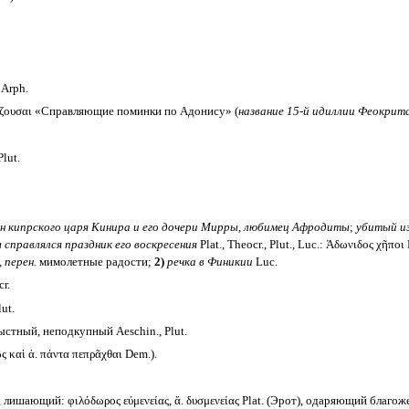
 Arph.
άζουσαι «Справляющие поминки по Адонису» (
название 15-й идиллии Феокрит
Plut.
н кипрского царя Кинира и его дочери Мирры, любимец Афродиты
;
убитый из
ы справлялся праздник его воскресения
Plat., Theocr., Plut., Luc.: Ἀδωνιδος χῆποι 
 перен.
мимолетные радости;
2)
речка в Финикии
Luc.
r.
ut.
стный, неподкупный Aeschin., Plut.
 καὶ ἀ. πάντα πεπρᾶχθαι Dem.).
ишающий: φιλόδωρος εύμενείας, ἄ. δυσμενείας Plat. (Эрот), одаряющий благ