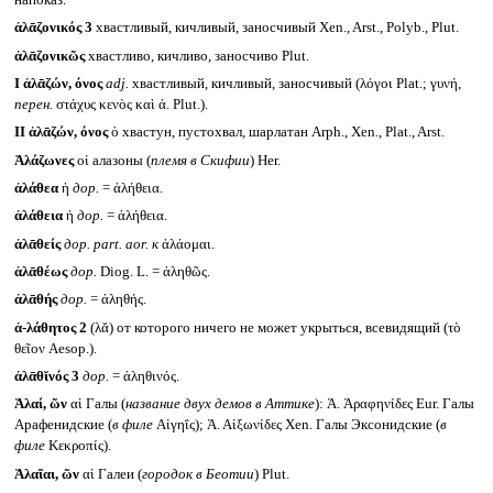
ἀλᾱζονικός 3
хвастливый, кичливый, заносчивый Xen., Arst., Polyb., Plut.
ἀλᾱζονικῶς
хвастливо, кичливо, заносчиво Plut.
I
ἀλᾱζών, όνος
adj.
хвастливый, кичливый, заносчивый (λόγοι Plat.; γυνή,
перен.
στάχυς κενὸς καὶ ἀ. Plut.).
II
ἀλᾱζών, όνος
ὁ хвастун, пустохвал, шарлатан Arph., Xen., Plat., Arst.
Ἀλάζωνες
οἱ алазоны (
племя в Скифии
) Her.
ἀλάθεα
ἡ
дор.
= ἀλήθεια.
ἀλάθεια
ἡ
дор.
= ἀλήθεια.
ἀλᾱθείς
дор.
part. aor.
к
ἀλάομαι.
ἀλᾱθέως
дор.
Diog. L. = ἀληθῶς.
ἀλᾱθής
дор.
= ἀληθής.
ἀ-λάθητος 2
(λᾰ) от которого ничего не может укрыться, всевидящий (τὸ
θεῖον Aesop.).
ἀλᾱθῐνός 3
дор.
= ἀληθινός.
Ἁλαί, ῶν
αἱ Галы (
название двух демов в Аттике
): Ἁ. Ἀραφηνίδες Eur. Галы
Арафенидские (
в филе
Αἰγηΐς); Ἁ. Αἰξωνίδες Xen. Галы Эксонидские (
в
филе
Κεκροπίς).
Ἁλαῖαι, ῶν
αἱ Галеи (
городок в Беотии
) Plut.