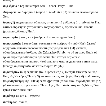
пальцев.
ἀκρ-ώρεια
ἡ вершина горы Xen., Theocr., Polyb., Plut.
Ἀκρώρειοι
οἱ Акрории
1)
город в Элиде
Xen.;
2)
жители этого города
Xen.
ἄκρως
1)
выдающимся образом, отлично: τῇ μελλούσῃ ἄ. οἰκεῖν πόλει Plat.
жить в образцово устроенном государстве;
2)
чрезвычайно, вполне
(μακάριος, δίκαιος Plut.).
ἀκρωτηρία
ἡ мыс, коса (τὰ ὄρη καὶ αἱ ἀκρωτηρίαι Sext.).
ἀκρωτηριάζω
1)
отрубать, отсекать (τὰς πρῴρας τῶν νεῶν Her.);
2)
med.
обрубать, лишать носовой части (τὰς τριήρεις Xen.);
3)
увечить,
обезображивать (πολλοὺς τῶν Σελευκέων Polyb.; τὸ σῶμά τινος Plut.): οἱ
ἑρμαῖ ἀκρωτηριασθέντες τὰ πρόσωπα Plut. статуи Гермеса с
обезображенными лицами;
4)
образовать мыс, выдаваться в виде мыса
(προοχὴ ἀκρωτηριάζουσα ἐν τῷ στόματι Polyb.).
ἀκρωτήριον
τό
1)
вершина (τοῦ οὔρεος Her.);
2)
выступ, мыс (τῆς Λιβύης
Her.; τῆς Κερκύρας Thuc.);
3)
носовая часть, нос (νηός Her.);
4)
край, конец
(ἀκρωτήρια πρύμνης HH);
5)
верх, фронтон (τὰ τοῦ ναοῦ ἀκρωτήρια Plat.);
6)
pl.
конечности, руки и ноги Thuc., Lys., Plat.: τὰ ἀκροτήρια τῆς Νίκης Dem.
крылья (богини) Нике.
ἀκρώτης, ου
ὁ
v. l.
= ἀγρέτης.
ἀκτά
ἡ
дор.
= ἀκτή.