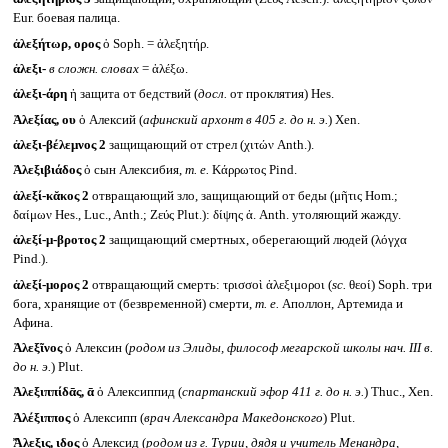
Eur. боевая палица.
ἀλεξήτωρ, ορος
ὁ Soph. = ἀλεξητήρ.
ἀλεξι-
в сложн. словах
= ἀλέξω.
ἀλεξι-άρη
ἡ защита от бедствий (
досл.
от проклятия) Hes.
Ἀλεξίας, ου
ὁ Алексий (
афинский архонт в 405 г. до н. э.
) Xen.
ἀλεξι-βέλεμνος 2
защищающий от стрел (χιτών Anth.).
Ἀλεξιβιάδος
ὁ сын Алексибия,
т. е.
Κάρρωτος Pind.
ἀλεξί-κᾰκος 2
отвращающий зло, защищающий от беды (μῆτις Hom.;
δαίμων Hes., Luc., Anth.; Ζεύς Plut.): δίψης ἀ. Anth. утоляющий жажду.
ἀλεξί-μ-βροτος 2
защищающий смертных, оберегающий людей (λόγχα
Pind.).
ἀλεξί-μορος 2
отвращающий смерть: τρισσοὶ ἀλεξιμοροι (
sc.
θεοί) Soph. три
бога, хранящие от (безвременной) смерти,
т. е.
Аполлон, Артемида и
Афина.
Ἀλεξῖνος
ὁ Алексин (
родом из Элиды, философ мегарской школы нач.
III
в.
до н. э.
) Plut.
Ἀλεξιππίδᾱς, ᾱ
ὁ Алексиппид (
спартанский эфор 411 г. до н. э.
) Thuc., Xen.
Ἀλέξιππος
ὁ Алексипп (
врач Александра Македонского
) Plut.
Ἄλεξις, ιδος
ὁ Алексид (
родом из г. Турии, дядя и учитель Менандра,