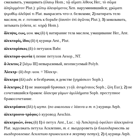
смазывать, умащивать (ἐλαιῳ Hom.; τῷ αἵματι λίθους Her.; τὸ σῶμα
ἀληλιμμένον Plut.): μίλτῳ ἀλειφόμενος Xen. нарумянившийся; χρώματι
ψιμυθίῳ ἀλεῖψαί τι Plat. выкрасить что-л. белилами;
2)
натирать тело
маслом,
т. е.
готовить к борьбе (ἑαυτὸν ἐπὶ ἀγῶνας Plut.);
3)
замазывать,
затыкать (οὔατα,
sc.
κηρῷ Hom.).
ἄλειψις, εως,
ион.
ιος
(ᾰ) ἡ натирание тела маслом, умащивание Her., Arst.
ἀλεκτορίς, ίδος
(ᾰ) ἡ курица Arst., Plut.
ἀλεκτορίσκος
(ᾰ) ὁ петушок Babr.
ἀλεκτορο-φωνία
ἡ пение петухов Aesop., NT.
ἄ-λεκτος 2
[λέγω III] невыразимый, неописуемый Polyb.
Ἀλεκτρ-
(ᾰ)
дор.-ион.
= Ἠλεκτρ-.
ἄλεκτρα
(ᾰλ)
adv.
в безбрачии, в девстве (γηράσκειν Soph.).
ἄ-λεκτρος 2
1)
не знающий брачных уз (ἄ. ἀνυμέναιος Soph.; ζόη Eur.);
2)
не
сочетавшийся браком: ἄλεκτρα γάμων ἁμιλλήματα Soph. преступное
бракосочетание.
ἀλεκτρύαινα
(ᾰλ) ἡ
шутл.
(
по аналогии с
λέαινα
и т. п.
) курица Arph.
ἀλεκτρυονο-τρόφος
ὁ куровод Aeschin.
ἀλεκτρυών, όνος
(ᾰ)
1)
ὁ петух Arst., Luc.: τῷ Ἀσκληπιῷ ὀφείλειν ἀλεκτρυόνα
Plat. задолжать петуха Асклепию,
т. е.
выздороветь (
в благодарность за
выздоровление Асклепию приносился в жертву петух
);
2)
ἡ курица Arph.