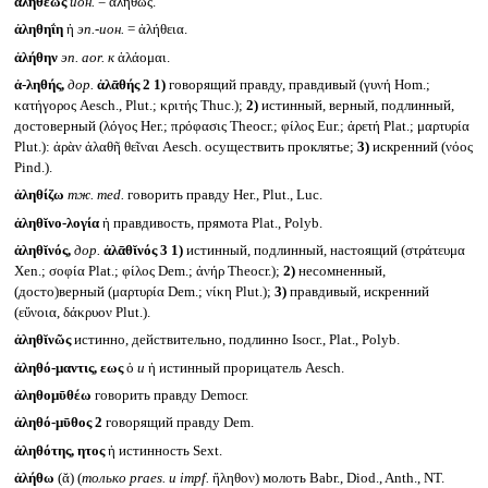
ἀληθέως
ион.
= ἀληθῶς.
ἀληθηΐη
ἡ
эп.-ион.
= ἀλήθεια.
ἀλήθην
эп.
aor.
к
ἀλάομαι.
ἀ-ληθής,
дор.
ἀλᾱθής
2
1)
говорящий правду, правдивый (γυνή Hom.;
κατήγορος Aesch., Plut.; κριτής Thuc.);
2)
истинный, верный, подлинный,
достоверный (λόγος Her.; πρόφασις Theocr.; φίλος Eur.; ἀρετή Plat.; μαρτυρία
Plut.): ἀρὰν ἀλαθῆ θεῖναι Aesch. осуществить проклятье;
3)
искренний (νόος
Pind.).
ἀληθίζω
тж.
med.
говорить правду Her., Plut., Luc.
ἀληθῐνο-λογία
ἡ правдивость, прямота Plat., Polyb.
ἀληθῐνός,
дор.
ἀλᾱθῐνός 3
1)
истинный, подлинный, настоящий (στράτευμα
Xen.; σοφία Plat.; φίλος Dem.; ἀνήρ Theocr.);
2)
несомненный,
(досто)верный (μαρτυρία Dem.; νίκη Plut.);
3)
правдивый, искренний
(εὔνοια, δάκρυον Plut.).
ἀληθῐνῶς
истинно, действительно, подлинно Isocr., Plat., Polyb.
ἀληθό-μαντις, εως
ὁ
и
ἡ истинный прорицатель Aesch.
ἀληθομῡθέω
говорить правду Democr.
ἀληθό-μῡθος 2
говорящий правду Dem.
ἀληθότης, ητος
ἡ истинность Sext.
ἀλήθω
(ᾰ) (
только
praes.
и
impf.
ἤληθον) молоть Babr., Diod., Anth., NT.