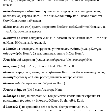
Soph.);
3)
умерший, усопший: ἀλαοὶ καὶ δεδορκότες Aesch. мертвые и
живые.
ἀλᾰο-σκοπίη
или
ἀλᾰοσκοπιή
ἡ ничего не видящая (
т. е.
небдительная,
бесполезная) стража Hom., Hes.: οὐκ ἀλαοσκοπιὴν (
v. l. -
ἀλαὸς σκοπίην)
ἔχειν Hom. зорко наблюдать.
ἀλᾰόω
(
только
aor.
) делать незрячим: ἀλαῶσαι ὀφθαλμοῦ τινα Hom.
или
ἀ.
τινα Anth. ослеплять кого-л.
ἀλᾰπαδνός 3
легко сокрушаемый,
т. е.
слабый, бессильный Hom., Hes.: οὐκ
ἀ. Hom., HH сильный, крепкий.
ἀ-λᾰπάζω
1)
истощать, сокрушать, уничтожать, губить (τινά, φάλαγγας,
στίχας ἀνδρῶν Hom.);
2)
разорять, разрушать (πόλιν Hom.).
Ἀλαρόδιοι
οἱ алародии (
племя на побережье Черного моря
) Her.
ἅλας, ᾰτος
(ᾰλᾰ) τό Arst., Theocr., Diod., Plut. = ἅλς II.
ἀλαστέω
сердиться, негодовать: ἠλάστεον θεοί Hom. боги вознегодовали;
ἀλαστήσας ἔπος ηὔδα Hom. рассердившись, он промолвил.
ἄλαστον
adv.
беспрестанно (ὀδύρεσθαι Hom.).
Ἀλαστορίδης, ου
(ᾰλ) ὁ сын Аластора Hom.
ἀλάστορος 2
(ᾰλ) ниспосланный в виде мести, являющийся страшным
возмездием (ὀμμάτων κύκλοι,
sc.
Οἰδίπου Soph.; οἰζύς Eur.).
ἄ-λαστος 2
1)
не дающий о себе забыть, беспрестанный,
т. е.