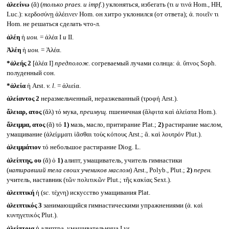
ἀλεείνω
(ᾰ) (
только
praes.
и
impf.
) уклоняться, избегать (τι
и
τινά Hom., HH,
Luc.): κερδοσύνῃ ἀλέεινεν Hom. он хитро уклонился (от ответа); ἀ. ποιεῖν τι
Hom. не решаться сделать что-л.
ἀλέη
ἡ
ион.
= ἀλέα I
и
II.
Ἀλέη
ἡ
ион.
= Ἀλέα.
*ἀλεής 2
[ἀλέα I]
предполож.
согреваемый лучами солнца: ἀ. ὕπνος Soph.
полуденный сон.
*ἁλεία
ἡ Arst.
v. l.
= ἁλιεία.
ἀλείαντος 2
неразмельченный, неразжеванный (τροφή Arst.).
ἄλειαρ, ατος
(ᾰλ) τό мука,
преимущ.
пшеничная (ἄλφιτα καὶ ἀλείατα Hom.).
ἄλειμμα, ατος
(ᾰ) τό
1)
мазь, масло, притирание Plat.;
2)
растирание маслом,
умащивание (ἀλείμματι ἰᾶσθαι τοὺς κόπους Arst.; ἄ. καὶ λουτρόν Plut.).
ἀλειμμάτιον
τό небольшое растирание Diog. L.
ἀλείπτης, ου
(ᾰ) ὁ
1)
алипт, умащиватель, учитель гимнастики
(
натиравший тела своих учеников маслом
) Arst., Polyb., Plut.;
2)
перен.
учитель, наставник (τῶν πολιτικῶν Plut.; τῆς κακίας Sext.).
ἀλειπτική
ἡ (
sc.
τἐχνη) искусство умащивания Plat.
ἀλειπτικός 3
занимающийся гимнастическими упражнениями (ἀ. καὶ
κυνηγετικός Plut.).
ἀλείπτρια
ἡ алиптра, умащивательница Lys.