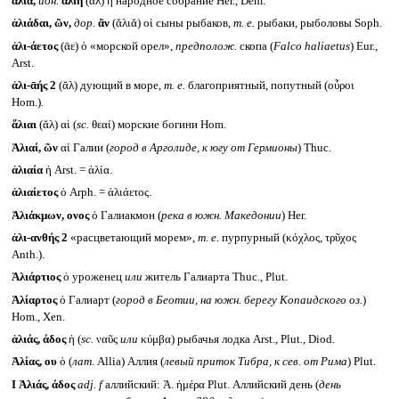
ἁλία,
ион.
ἁλίη
(ᾱλ) ἡ народное собрание Her., Dem.
ἁλιάδαι, ῶν,
дор.
ᾶν
(ᾰλιᾰ) οἱ сыны рыбаков,
т. е.
рыбаки, рыболовы Soph.
ἁλι-άετος
(ᾱε) ὁ «морской орел»,
предполож.
скопа (
Falco haliaetus
) Eur.,
Arst.
ἁλι-ᾱής 2
(ᾰλ) дующий в море,
т. е.
благоприятный, попутный (οὖροι
Hom.).
ἅλιαι
(ᾰλ) αἱ (
sc.
θεαί) морские богини Hom.
Ἁλιαί, ῶν
αἱ Галии (
город в Арголиде, к югу от Гермионы
) Thuc.
ἁλιαία
ἡ Arst. = ἁλία.
ἁλιαίετος
ὁ Arph. = ἁλιάετος.
Ἁλιάκμων, ονος
ὁ Галиакмон (
река в южн. Македонии
) Her.
ἁλι-ανθής 2
«расцветающий морем»,
т. е.
пурпурный (κόχλος, τρῦχος
Anth.).
Ἁλιάρτιος
ὁ уроженец
или
житель Галиарта Thuc., Plut.
Ἁλίαρτος
ὁ Галиарт (
город в Беотии, на южн. берегу Копаидского оз.
)
Hom., Xen.
ἁλιάς, άδος
ἡ (
sc.
ναῦς
или
κύμβα) рыбачья лодка Arst., Plut., Diod.
Ἀλίας, ου
ὁ (
лат.
Allia) Аллия (
левый приток Тибра, к сев. от Рима
) Plut.
I
Ἀλιάς, άδος
adj. f
аллийский: Ἀ. ἡμέρα Plut. Аллийский день (
день