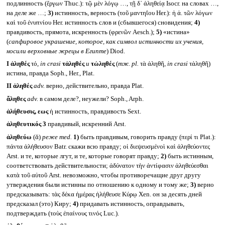
подлинность (ἔργων Thuc.): τῷ μὲν λόγῳ …, τῇ δ᾽ ἀληθείᾳ Isocr. на словах …,
на деле же …;
3)
истинность, верность (τοῦ μαντηΐου Her.): ἡ ἀ. τῶν λόγων
καὶ τοῦ ἐνυπνίου Her. истинность слов и (сбывшегося) сновидения;
4)
правдивость, прямота, искренность (φρενῶν Aesch.);
5)
«истина»
(
сапфировое украшение, которое, как символ истинности их учения,
носили верховные жрецы в Египте
) Diod.
I
ἀληθές
τό,
in crasi
τἀληθές
и
τὠληθές
(
тж.
pl.
τὰ ἀληθῆ,
in crasi
τἀληθῆ)
истина, правда Soph., Her., Plat.
II
ἀληθές
adv.
верно, действительно, правда Plat.
ἄληθες
adv.
в самом деле?, неужели? Soph., Arph.
ἀλήθευσις, εως
ἡ истинность, правдивость Sext.
ἀληθευτικός 3
правдивый, искренний Arst.
ἀληθεύω
(ᾰ)
реже
med.
1)
быть правдивым, говорить правду (περί τι Plat.):
πάντα ἀλήθευσον Batr. скажи всю правду; οἱ διεψευσμένοὶ καὶ ἀληθεύοντες
Arst. и те, которые лгут, и те, которые говорят правду;
2)
быть истинным,
соответствовать действительности; ἀδύνατον τὴν ἀντίφασιν ἀληθεύεσθαι
κατὰ τοῦ αὐτοῦ Arst. невозможно, чтобы противоречащие друг другу
утверждения были истинны по отношению к одному и тому же;
3)
верно
предсказывать: τὰς δέκα ἡμέρας ἠλήθευσε Κύρῳ Xen. он за десять дней
предсказал (это) Киру;
4)
придавать истинность, оправдывать,
подтверждать (τοὺς ἐπαίνους τινός Luc.).