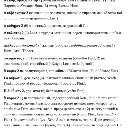
Ἄκτωρ, ορος
ὁ Актор
1)
отец Менетия, дед Патрокла
Hom.;
2)
отец
Эврита и Ктеата
Hom.;
3)
отец Эхекла
Hom.
ἀ-κῠβέρνητος 2
не имеющий кормчего, никем не управляемый (ἄλογος καὶ
ἀ. Plut.; ἀ. καὶ ἀνηγεμόνευτος Luc.).
ἀ-κύθηρος 2
(ῠ) лишенный прелести, некрасивый Cic.
ἀ-κύλιστος 2
(ῠ)
досл.
с трудом катящийся,
перен.
неповоротливый: οὐκ ἀ.
Sext. бойкий.
ἀκύλος
или
ἄκυλος
(ᾰ) ἡ желудь (
одна из съедобных разновидностей
)
Hom., Arst., Theocr.
ἀ-κύμαντος 2
(ῡ)
1)
не заливаемый волнами (ψάμαθοι Eur.);
2)
не
взволнованный, спокойный (πέλαγος Luc.; εὐπλοΐη Anth.).
ἄ-κῡμος 2
не волнующийся, спокойный (θάλαττα Arst., Plut.; βίοτος Eur.).
I
ἀ-κύμων 2,
gen.
ονος
(ῡ) не взволнованный, спокойный (πόντος Aesch.,
Pind.; πόντου νῶτος Eur.; θάλασσα, πόρος, βίος Plut.).
II
ἀ-κύμων 2,
gen.
ονος
(ῡ) бесплодный (νηδύς Eur.).
ἄ-κῡρος 2
1)
неправомочный, недееспособный Xen., Plut.: ἄ. τῶν ἑαυτοῦ
Plat. неправомочный распоряжаться своим имуществом; ἄκυρόν τινος
ποιεῖν τινα Dem. лишать кого-л. права делать что-л.;
2)
не вступивший в
силу
или
лишенный силы, недействительный (νόμος Plat., Aeschin.; δίκη
Plat.): ἄκυρον ποιεῖν τι Lys., Xen., Aesch. отменять что-л.;
3)
не имеющий
веса, лишенный значения (κρίσις Plat.);
4)
неуместный, неподходящий Cic.