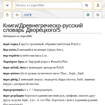
ещё
Книги/Древнегреческо-русский
словарь Дворецкого/5
Материал из LingvoWiki
Перейти
Перейти
ἀκρό-τομος 2
круто срезанный, обрывистый (πέτρα Polyb.).
к
к
ἄκρ-ουλος 2
вьющийся на концах (τρίχες Arst.).
навигации
поиску
ἀκρ-ουρᾰνία
ἡ небесная высь Luc.
Ἀκρούριον ὄρος
τό Акрурий (
гора в Фокиде
) Plut.
ἀκρο-φύλαξ, ᾱκος
ὁ комендант цитадели Polyb.
ἀκρο-φύσιον
(ῡ) τό дульце кузнечного меха Thuc., Soph., Arph.
ἀκρο-χᾰνής 2
зияющий сверху: ἀκροχανὲς δέρμα λέοντος Anth. львиная
шкура с раскрытой пастью.
ἀκροχειριασμός
ὁ
v. l.
= ἀκροχειρισμός.
ἀκρο-χειρίζομαι
бороться одними кистями рук, грифами, хватать друг
друга за руки Arph., Luc.: ἀ. τινι Plat. бороться с кем-л. (одними) руками
(
без
συμπλοκή).