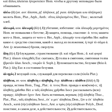
καὶ ἄλλος ἀλεύεται ἠπεροπεύειν Hom. чтобы и другому неповадно было
обманывать.
ἀλέω
(ᾰ) (
эп.
aor.
ἄλεσσα,
pf.
ἀλήλεκα;
pf. pass.
ἀλήλεσμαι
или
ἀλήλεμαι)
молоть Hom., Plut., Arph., Anth.: σῖτος ἀληλεσμένος Her., Thuc.; молотый
хлеб.
ἀλεωρά,
ион.
ἀλεωρή
(ᾰλ) ἡ
1)
убегание, избегание: οὐκ ἀλεωρῆς μεμνημένος
Hom. не помышляя о бегстве;
2)
защита, помощь, спасение: ἀ. τινος зашита
кого-л. Hom., защита от чего-л. Her., Arph.; ἀλεωρήν τινα εὑρέσθαι Her. найти
какое-л. средство спасения, какой-л. выход из положения; ἡ περὶ τὸ σῶμα ἀ.
Arst. (
у животных
) броня, скорлупа.
ἄλη
(ᾰ) ἡ
1)
блуждание, странствование (ἄ. καὶ πῆμα Hom.; ἄ. καὶ φυγαί
Plut.): ἄλαισι πλαγχθεῖς Eur. скитаясь;
2)
толпа в смятении, смятенная толпа
(βροτῶν ἄλαι Aesch.; νεκρῶν ἄ. Soph.);
3)
помешательство, безумие (θεία ἄ.
Plat.): ἄλῃ Eur. в состоянии безумия.
ἁλ-ηγός 2
везущий соль, служащий для перевозки соли (πλοῖα Plut.).
ἀλήθεια,
эп.-ион.
ἀληθείη
и
ἀληθηΐη,
дор.
ἀλάθεια
и
ἀλάθεα
(ᾰλᾱ) ἡ
1)
правда, истина Hom., Trag., Plat.: ἀ. τινος Hom. правда о ком(чем)-л.; τῇ
ἀληθείῃ χρᾶσθαι Her.
и
ταῖς ἀληθείαις χρῆσθαι Isocr. рассказывать (всю)
правду; ἀλήθειαν ἔχειν Arst. быть истинным, верным; (τῇ) ἀληθείᾳ Thuc.,
Plat., Plut., ταῖς ἀληθείαις Sext., ἐπ᾽
и
μετ᾽ ἀληθείας Dem., ξὺν
и
ἐπ᾽ ἀληθεία
Aesch., κατὰ (τὴν) ἀλήθειαν Isocr., Arst.
и
πρὸς (τὴν) ἀλήθειαν Polyb., Diod.
поистине, в самом деле, в действительности;
2)
действительность,