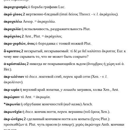
ἀκροχειρισμός
ὁ борьба грифами Luc.
ἀκρό-χλοος 2
мертвенно-бледный (ὑπαὶ δείους Theocr. -
v. l.
ἀκράχολος).
ἀκροχολέω
Aesop. = ἀκραχολέω.
ἀκροχολία
ἡ вспыльчивость, раздражительность Plut.
ἀκρόχολος 2
Arst., Plut. = ἀκράχολος.
ἀκρο-χορδών, όνος
ὁ бородавка с тонкой ножкой Plut.
ἄ-κρυπτος 2
нескрытый, нескрываемый: τί δέ με δεῖ καλύπτει ἄκρυπτα; Eur. к
чему мне скрывать то, что не может быть сокрыто?
ἀ-κρύσταλλος 2
никогда не покрывающийся льдом (ἄνομβρος ἡ χώρη καὶ ἀ.
Her.).
ἀκρ-ωλένιον
τό
досл.
локтевой сгиб,
перен.
край сети (Xen. -
v. l.
ἀκρολίνιον).
ἀκρ-ωμία
ἡ верхний край лопатки,
у лошади
загривок, холка Xen., Arst.
ἀκρώμιον
τό Arst. = ἀκρωμία.
*ἀκρωνία
ἡ обрубание конечностей (
вид казни
) Aesch.
ἀκρωνῠχία
ἡ
досл.
кончик ногтя,
перен.
вершина (τοῦ ὄρους Xen.).
ἀκρ-ώνῠχος 2
сделанный кончиком ногтя
или
копыта (ἴχνος Plut.):
προσκαθίζων ἀ. Plut. чуть присев (
о птице
); χερὸς ἀκρώνυχα Anth. кончики