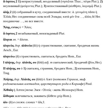
ἄ-ληπτος 2
1)
неприступный, неодолимый (νησιῶται Thuc.; πέτρα Plut.);
2)
неуловимый (φεύγοντες Plut.);
3)
непостижимый (αἰσθήσει, λογισμῷ Plut.).
ἁλής 2
(ᾱ) собранный в кучу, соединенный вместе: ἁ. γενομένη πᾶσα ἡ
Ἑλλάς Her. соединенные силы всей Эллады; κατὰ μὲν ἕνα …, ἁλέες δέ Her.
поодиночке …, но все вместе.
Ἃλης, εντος
ὁ = Ἃλεις.
ἄ-ληστος 2
незабываемый, неизгладимый Plut.
ἅληται
эп.
= ἅλεται.
ἀλητεία,
дор.
ἀλᾱτεία
(ᾰλ) ἡ странствование, скитание, бродячая жизнь
Aesch., Eur.
ἀλητεύω
(ᾰ) странствовать, скитаться, бродить Hom., Eur.
I
ἀλήτης,
дор.
ἀλάτᾱς, ου
(ᾰλᾱ)
adj. m
скитальческий, бродячий (βίος Her.).
II
ἀλήτης, ου
ὁ
1)
скиталец, странник, бродяга Hom.;
2)
изгнанник Hom.,
Trag.
Ἀλήτης,
дор.
Ἀλάτᾱς, ου
(ᾰλᾱ) ὁ Алет (
потомок Геракла, миф.
родоначальник алетиадов, царствующего рода в Коринфе
) Pind.
Ἀλθαίη
ἡ Алтея (
жена Энея -
Οἰνεύς -
мать Мелеагра
) Hom.
ἄλθομαι
залечиваться, заживать (ἄλθετο χείρ Hom.).
ἁλι-
(ᾰ)
в сложн. словах
= ἅλς I.