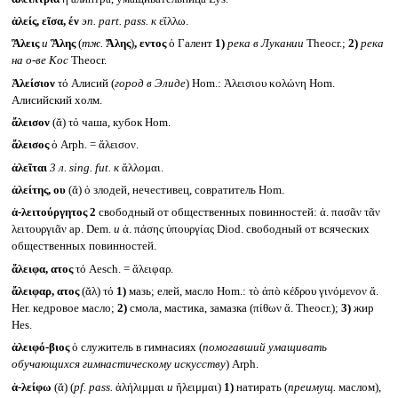
ἀλείς, εῖσα, έν
эп.
part. pass.
к
εἴλλω.
Ἃλεις
и
Ἃλης
(
тж.
Ἄλης
)
, εντος
ὁ Галент
1)
река в Лукании
Theocr.;
2)
река
на о-ве Кос
Theocr.
Ἀλείσιον
τό Алисий (
город в Элиде
) Hom.: Ἀλεισιου κολώνη Hom.
Алисийский холм.
ἄλεισον
(ᾰ) τό чаша, кубок Hom.
ἄλεισος
ὁ Arph. = ἄλεισον.
ἀλεῖται
3 л.
sing. fut.
к
ἅλλομαι.
ἀλείτης, ου
(ᾰ) ὁ злодей, нечестивец, совратитель Hom.
ἀ-λειτούργητος 2
свободный от общественных повинностей: ἀ. πασᾶν τᾶν
λειτουργιᾶν ap. Dem.
и
ἀ. πάσης ὑπουργίας Diod. свободный от всяческих
общественных повинностей.
ἄλειφα, ατος
τό Aesch. = ἄλειφαρ.
ἄλειφαρ, ατος
(ᾰλ) τό
1)
мазь; елей, масло Hom.: τὸ ἀπὸ κέδρου γινόμενον ἄ.
Her. кедровое масло;
2)
смола, мастика, замазка (πίθων ἄ. Theocr.);
3)
жир
Hes.
ἀλειφό-βιος
ὁ служитель в гимнасиях (
помогавший умащивать
обучающихся гимнастическому искусству
) Arph.
ἀ-λείφω
(ᾰ) (
pf. pass.
ἀλήλιμμαι
и
ἤλειμμαι)
1)
натирать (
преимущ.
маслом),