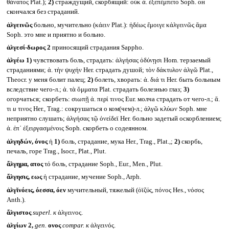
θάνατος Plat.);
2)
страждущий, скорбящий: οὐκ ἀ. ἐξεπέμπετο Soph. он
скончался без страданий.
ἀλγεινῶς
больно, мучительно (κάειν Plat.): ἡδέως ἔμοιγε κἀλγεινῶς ἅμα
Soph. это мне и приятно и больно.
ἀλγεσί-δωρος 2
приносящий страдания Sappho.
ἀλγέω
1)
чувствовать боль, страдать: ἀλγήσας ὀδύνῃσι Hom. терзаемый
страданиями; ἀ. τὴν ψυχήν Her. страдать душой; τὸν δάκτυλον ἀλγῶ Plat.,
Theocr. у меня болит палец;
2)
болеть, хворать: ἀ. διά τι Her. быть больным
вследствие чего-л.; ἀ. τὰ ὄμματα Plat. страдать болезнью глаз;
3)
огорчаться; скорбеть: σιωπῇ ἀ. περί τινος Eur. молча страдать от чего-л.; ἄ.
τι
и
τινος Her., Trag.: сокрушаться о ком(чем)-л.; ἀλγῶ κλύων Soph. мне
неприятно слушать; ἀλγήσας τῷ ὀνείδεϊ Her. больно задетый оскорблением;
ἀ. ἐπ᾽ ἐξειργασμένοις Soph. скорбеть о содеянном.
ἀλγηδών, όνος
ἡ
1)
боль, страдание, мука Her., Trag., Plat.,;
2)
скорбь,
печаль, горе Trag., Isocr., Plat., Plut.
ἄλγημα, ατος
τό боль, страдание Soph., Eur., Men., Plut.
ἄλγησις, εως
ἡ страдание, мучение Soph., Arph.
ἀλγῐνόεις, όεσσα, όεν
мучительный, тяжелый (ὀϊζύς, πόνος Hes., νόσος
Anth.).
ἄλγιστος
superl.
к
ἀλγεινος.
ἀλγίων 2,
gen.
ονος
compar.
к
ἀλγεινός.