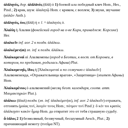
ἀλᾰλητός,
дор.
ἀλᾰλᾱτός
(ᾰλᾰ) ὁ
1)
боевой
или
победный клич Hom., Hes.,
Pind.;
2)
крик, шум: ἀλαλητῷ Hom. с криком, с воплем;
3)
звуки, звучание
(αὐλῶν Anth.).
ἀλᾰλητύς, ύος
(ᾰλᾰ) ἡ
v. l.
= ἀλαλητός ὁ.
Ἀλαλίη
ἡ Алалия (
фокейский город на о-ве Кирн, принадлеж. Корсике
)
Her.
ἀλαλκεῖν
inf. aor. 2
к поздн.
ἀλάλκω.
ἀλαλκέμεν(αι)
эп.
inf.
к поздн.
ἀλάλκω.
Ἀλαλκομεναί
αἱ Алалкомены (
город в Беотии, к вост. от Коронеи, в
котором, по преданию, родилась Афина
) Plut.
Ἀλαλκομενηΐς, ΐδος
ἡ [Ἀλαλκομεναί
и по созвучию с
ἀλαλκεῖν]
Алалкоменеида, «Отражательница врагов», «Защитница» (
эпитет Афины
)
Hom.
Ἀλαλκομένιος
ὁ алалкомений (
месяц беот. календаря, соотв. атт.
Μαιμακτηριών Plut.).
ἀλάλκω
(ᾰλαλ)
поздн.
(
эп.
inf.
ἀλαλκέμεν(αι),
inf. aor. 2
ἀλαλκεῖν) отражать,
отгонять (μυίας τινί, λοιγόν τινος Hom.; πότμον τινί Pind.): ὅ κέν τοι κρατὸς
ἀλάλκῃσιν κακὸν ἦμαρ Hom. да отвратит это от тебя страшную судьбу.
ἄ-λᾰλος 2
1)
безмолвный, беззвучный, бесшумный Aesch., Plut.;
2)
причиняющий немоту (πνεῦμα NT).