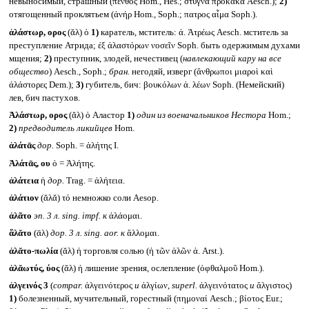
невыносимый, страшный (πένθος Hom., Hes.; στυγνὰ πρόκακα Aesch.);
2)
отягощенный проклятьем (ἀνήρ Hom., Soph.; πατρος αἶμα Soph.).
ἀλάστωρ, ορος
(ᾰλ) ὁ
1)
каратель, мститель: ἀ. Ἀτρέως Aesch. мститель за
преступление Атрида; ἐξ ἀλαστόρων νοσεῖν Soph. быть одержимым духами
мщения;
2)
преступник, злодей, нечестивец (
навлекающий кару на все
общество
) Aesch., Soph.;
бран.
негодяй, изверг (ἄνθρωποι μιαροὶ καὶ
ἀλάστορες Dem.);
3)
губитель, бич: βουκόλων ἀ. λέων Soph. (Немейский)
лев, бич пастухов.
Ἀλάστωρ, ορος
(ᾰλ) ὁ Аластор
1)
один из военачальников Нестора
Hom.;
2)
предводитель ликийцев
Hom.
ἀλάτᾱς
дор.
Soph. = ἀλήτης I.
Ἀλάτᾱς, ου
ὁ = Ἀλήτης.
ἀλάτεια
ἡ
дор.
Trag. = ἀλήτεια.
ἀλάτιον
(ᾰλᾰ) τό немножко соли Aesop.
ἀλᾶτο
эп. 3 л.
sing. impf.
к
ἀλάομαι.
ἅλᾰτο
(ᾱλ)
дор. 3 л.
sing. aor.
к
ἅλλομαι.
ἀλᾰτο-πωλία
(ᾰλ) ἡ торговля солью (ἡ τῶν ἁλῶν ἁ. Arst.).
ἀλᾰωτύς, ύος
(ᾰλ) ἡ лишение зрения, ослепление (ὀφθαλμοῦ Hom.).
ἀλγεινός 3
(
compar.
ἀλγεινότερος
и
ἀλγίων,
superl.
ἀλγεινότατος
и
ἄλγιστος)
1)
болезненный, мучительный, горестный (πημοναί Aesch.; βίοτος Eur.;