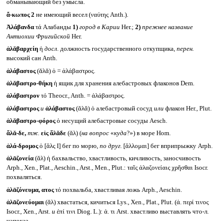
обманывающий без умысла.
ἄ-κωπος 2
не имеющий весел (ναύτης Anth.).
Ἀλάβανδα
τά Алабанды
1)
город в Карии
Her.;
2)
прежнее название
Антиохии Фригийской
Her.
ἀλᾰβαρχείη
ἡ
досл.
должность государственного откупщика,
перен.
высокий сан Anth.
ἀλάβαστος
(ᾰλᾰ) ὁ = ἀλάβαστρος.
ἀλᾰβαστρο-θήκη
ἡ ящик для хранения алебастровых флаконов Dem.
ἀλάβαστρον
τό Theocr., Anth. = ἀλάβαστρος.
ἀλάβαστρος
и
ἀλάβαστος
(ᾰλᾰ) ὁ алебастровый сосуд
или
флакон Her., Plut.
ἀλᾰβαστρο-φόρος
ὁ несущий алебастровые сосуды Aesch.
ἅλᾰ-δε,
тж.
εἰς ἅλᾰδε
(ᾰλ) (
на вопрос
«
куда
?») в море Hom.
ἁλά-δρομος
ὁ [ἅλς I] бег по морю,
по друг.
[ἅλλομαι] бег вприпрыжку Arph.
ἀλᾱζονεία
(ᾰλ) ἡ бахвальство, хвастливость, кичливость, заносчивость
Arph., Xen., Plat., Aeschin., Arst., Men., Plut.: ταῖς ἀλαζονείαις χρῆσθαι Isocr.
похваляться.
ἀλᾱζόνευμα, ατος
τό похвальба, хвастливая ложь Arph., Aeschin.
ἀλᾱζονεύομαι
(ᾰλ) хвастаться, кичиться Lys., Xen., Plat., Plut. (ἀ. περί τινος
Isocr., Xen., Arst.
и
ἐπί τινι Diog. L.): ἀ. τι Arst. хвастливо выставлять что-л.
напоказ.