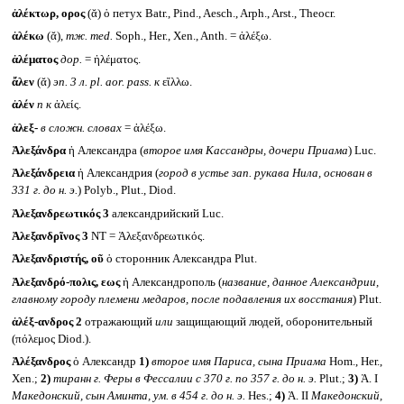
ἀλέκτωρ, ορος
(ᾰ) ὁ петух Batr., Pind., Aesch., Arph., Arst., Theocr.
ἀλέκω
(ᾰ),
тж.
med.
Soph., Her., Xen., Anth. = ἀλέξω.
ἀλέματος
дор.
= ἠλέματος.
ἄλεν
(ᾰ)
эп. 3 л.
pl. aor. pass.
к
εἴλλω.
ἀλέν
n
к
ἀλείς.
ἀλεξ-
в сложн. словах
= ἀλέξω.
Ἀλεξάνδρα
ἡ Александра (
второе имя Кассандры, дочери Приама
) Luc.
Ἀλεξάνδρεια
ἡ Александрия (
город в устье зап. рукава Нила, основан в
331 г. до н. э.
) Polyb., Plut., Diod.
Ἀλεξανδρεωτικός 3
александрийский Luc.
Ἀλεξανδρῖνος 3
NT = Ἀλεξανδρεωτικός.
Ἀλεξανδριστής, οῦ
ὁ сторонник Александра Plut.
Ἀλεξανδρό-πολις, εως
ἡ Александрополь (
название, данное Александрии,
главному городу племени медаров, после подавления их восстания
) Plut.
ἀλέξ-ανδρος 2
отражающий
или
защищающий людей, оборонительный
(πόλεμος Diod.).
Ἀλέξανδρος
ὁ Александр
1)
второе имя Париса, сына Приама
Hom., Her.,
Xen.;
2)
тиранн г. Феры в Фессалии с 370 г. по 357 г. до н. э.
Plut.;
3)
Ἀ. I
Македонский, сын Аминта, ум. в 454 г. до н. э.
Hes.;
4)
Ἀ. II
Македонский,