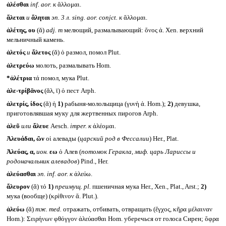
ἁλέσθαι
inf. aor.
к
ἅλλομαι.
ἅλεται
и
ἅληται
эп. 3 л.
sing. aor. conjct.
к
ἅλλομαι.
ἀλέτης, ου
(ᾰ)
adj. m
мелющий, размалывающий: ὄνος ἀ. Xen. верхний
мельничный камень.
ἀλετός
и
ἄλετος
(ᾰ) ὁ размол, помол Plut.
ἀλετρεύω
молоть, размалывать Hom.
*ἀλέτρια
τά помол, мука Plut.
ἀλε-τρίβᾰνος
(ᾰλ, ῑ) ὁ пест Arph.
ἀλετρίς, ίδος
(ᾰ) ἡ
1)
рабыня-молольщица (γυνὴ ἀ. Hom.);
2)
девушка,
приготовлявшая муку для жертвенных пирогов Arph.
ἀλεῦ
или
ἄλευε
Aesch.
imper.
к
ἀλέομαι.
Ἀλευάδαι, ῶν
οἱ алевады (
царский род в Фессалии
) Her., Plat.
Ἀλεύας, α,
ион.
εω
ὁ Алев (
потомок Геракла, миф. царь Лариссы и
родоначальник алевадов
) Pind., Her.
ἀλεύασθαι
эп.
inf. aor.
к
ἀλεύω.
ἄλευρον
(ᾰ) τό
1)
преимущ. pl.
пшеничная мука Her., Xen., Plat., Arst.;
2)
мука (вообще) (κρίθινον ἄ. Plut.).
ἀλεύω
(ᾰ)
тж.
med.
отражать, отбивать, отвращать (ἔγχος, κῆρα μέλαιναν
Hom.): Σειρήνων φθόγγον ἀλεύασθαι Hom. уберечься от голоса Сирен; ὄφρα