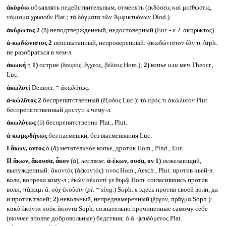
ἀκῡρόω
объявлять недействительным, отменять (ἐκδόσεις καὶ μισθώσεις,
νόμισμα χρυσοῦν Plat.; τὰ δόγματα τῶν Ἀμφικτυόνων Diod.).
ἀκύρωτος 2
(ῡ) неподтвержденный, недостоверный (Eur. -
v. l.
ἀκήρυκτος).
ἀ-κωδώνιστος 2
неиспытанный, непроверенный: ἀκωδώνιστον ἐᾶν τι Arph.
не разобраться в чем-л.
ἀκωκή
ἡ
1)
острие (δουρός, ἔγχεος, βέλεος Hom.);
2)
копье
или
меч Theocr.,
Luc.
ἀκωλῡτί
Democr. = ἀκωλύτως.
ἀ-κώλῡτος 2
беспрепятственный (ἔξοδος Luc.): τὸ πρός τι ἀκώλυτον Plut.
беспрепятственный доступ к чему-л.
ἀκωλύτως
(ῡ) беспрепятственно Plat., Plut.
ἀ-κωμῳδήτως
без насмешки, без высмеивания Luc.
I
ἄκων, οντος
ὁ (ᾰ) метательное копье, дротик Hom., Pind., Eur.
II
ἄκων, ἄκουσα, ἆκον
(ᾱ),
нестяж.
ἀ-έκων, ουσα, ον
1)
нежелающий,
вынужденный: ἄκοντός (ἀέκοντός) τινος Hom., Aesch., Plut. против чьей-л.
воли, вопреки кому-л.; ἑκὼν ἀέκοντί γε θυμῷ Hom. согласившись против
воли; πάρειμι ἄ. οὐχ ἑκοῦσιν (
pl.
=
sing.
) Soph. я здесь против своей воли, да
и против твоей;
2)
невольный, непреднамеренный (ἔργον, πρᾶγμα Soph.):
κακὰ ἑκόντα κοὐκ ἄκοντα Soph. сознательно причиненные самому себе
(
точнее
вполне добровольные) бедствия; ὁ ἄ. ψευδόμενος Plat.