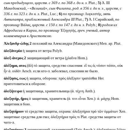
сын предыдущего, царств. с 369 г. по 368 г. до н. э.
Plut.;
5)
Ἀ. III
Македонский, -
«
Великий
»
, сын Филиппа, род. в 356 г. до н. э., царств, с
336 г. по 323 г. до н. э.
Plut., Luc.;
6)
по прозвищу
Λυγκεστής,
зять
Антипатра, приближенный Александра
III
Plut.;
7)
Ἀ. I Сирийский,
по
прозвищу
Βάλας,
царств. с 150 г. по 147 г. до н. э.
Polyb.;
8)
родом из
Афродисии в Карии, по прозвищу
Ἐξηγητής,
греч. ученый, автор
комментария к Аристотелю.
Ἀλεξανδρ-ώδης 2
похожий на Александра (Македонского) Men. ap. Plut.
ἀλεξᾰνεμία
ἡ защита от ветра Polyb.
ἀλεξ-άνεμος 2
защищающий от ветра (χλαῖνα Hom.).
ἀλέξημα, ατος
(ᾰλ) τό защита, средство спасения: εἴ τις ἐς νόσον πέσοι, οὐκ
ἦν ἀ. οὐδέν Aesch. если кто-л. заболевал, спасения не было.
ἀλέξησις, εως
ἡ защита, оборона: πρὸς ἀλέξησιν τραπέσθαι Her.
приготовиться к обороне.
ἀλεξήτειρα
ἡ защитница, хранительница (ἀ. τέχνη Anth.).
ἀλεξητήρ, ῆρος
ὁ защитник, хранитель (ἀ. τινι εἶναι Xen.): ἀ. μάχης Hom.
защитник в бою.
ἀλεξητήριον
τό средство защиты, охрана: ἀλεξητήρια πρὸ τῶν ὀμμάτων Xen.
защитные средства для глаз; ἀλεξητήρια πρός τι Plat. средства защиты от
чего-л.
ἀλεξητήριος 3
защищающий, охраняющий (Ζεύς Aesch.): ἀλεξητήριον ξύλον