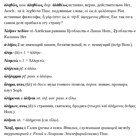
ἀληθῶς,
ион.
ἀληθέως,
дор.
ἀλᾱθέως
истинно, верно, действительно Her.,
Aesch.: τὰ ἀ. λεχθέντα Thuc. подлинные слова; οἱ ὡς ἀ. φιλόσοφοι Plat.
истинные философы; ἦ γάρ ἐστιν ὡς ἀ. τήνδ᾽ ἀφιγμενος χθόνα; Eur. так он в
самом деле прибыл в эту страну?
Ἀλήϊον πεδίον
τό Алейская равнина
1)
область в Ликии
Hom.;
2)
область в
Киликии
Her.
ἀ-λήϊος 2
не имеющий пашни, безземельный,
т. е.
неимущий (ἀνήρ Hom.).
ἀληκ-
(ᾱ)
v. l.
= ἀλληκ-.
Ἀληκτώ
v. l.
= Ἀλληκτώ.
ἀλήλεκα
pf.
к
ἀλέω.
ἀλήλιμμαι
pf. pass.
к
ἀλείφω.
ἄλημα, ατος
(ᾰλ) τό
досл.
мука тонкого помола,
перен.
ловкач, проныра,
плут Soph.
ἀλήμεναι
и
ἀλῆναι
эп.
inf. aor. pass.
к
εἴλω.
ἀλήμων, ονος
(ᾰ) ὁ странник, скиталец, бродяга (πτωχοὶ καὶ ἀλήμονες ἄνδρες
Hom.).
ἀλῆναι
эп.
= ἀλήμεναι (
см.
εἴλω).
Ἃληξ, ηκος
ὁ Галек (
речка в южн. Италии, служившая границей между
территорией г. Регий и Локрами Эпизефирийскими
) Thuc.