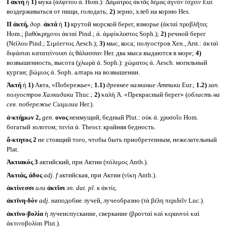
I
ἀκτή
ἡ
1)
мука (ἀλφίτου ἀ. Hom.): Δάματρος ἀκτᾶς δέμας ἁγνὸν ἴσχειν Eur.
воздерживаться от пищи, голодать;
2)
зерно, хлеб на корню Hes.
II
ἀκτή,
дор.
ἀκτά
ἡ
1)
крутой морской берег, взморье (ἀκταὶ προβλῆτες
Hom.; βαθύκρημνοι ἀκταί Pind.; ἀ. ἀμφίκλυστος Soph.);
2)
речной берег
(Νείλου Pind.; Σιμόεντος Aesch.);
3)
мыс, коса; полуостров Xen., Arst.: ἀκταὶ
διφάσιαι κατατείνουσι ἐς θάλασσαν Her. два мыса выдаются в море;
4)
возвышенность, высота (χλωρὰ ἀ. Soph.): χώματος ἀ. Aesch. могильный
курган; βώμιος ἀ. Soph. алтарь на возвышении.
Ἀκτή
ἡ
1)
Акта, «Побережье»;
1.1)
древнее название Аттики
Eur.;
1.2)
зап.
полуостров Халкидики
Thuc.;
2)
καλὴ Ἀ. «Прекрасный берег» (
область на
сев. побережье Сицилии
Her.).
ἀ-κτήμων 2,
gen.
ονος
неимущий, бедный Plut.: οὐκ ἀ. χρυσοῖο Hom.
богатый золотом; πενία ἀ. Theocr. крайняя бедность.
ἄ-κτητος 2
не стоящий того, чтобы быть приобретенным, нежелательный
Plat.
Ἀκτιακός 3
актийский, при Актии (πόλεμος Anth.).
Ἀκτιάς, άδος
adj. f
актийская, при Актии (νίκη Anth.).
ἀκτίνεσσι
или
ἀκτῖσι
эп.
dat. pl.
к
ἀκτίς.
ἀκτῑνη-δόν
adj.
наподобие лучей, лучеобразно (τὰ βέλη περιδεῖν Luc.).
ἀκτῑνο-βολία
ἡ лучеиспускание, сверкание (βρονταὶ καὶ κεραυνοὶ καὶ
ἀκτινοβολίαι Plut.).