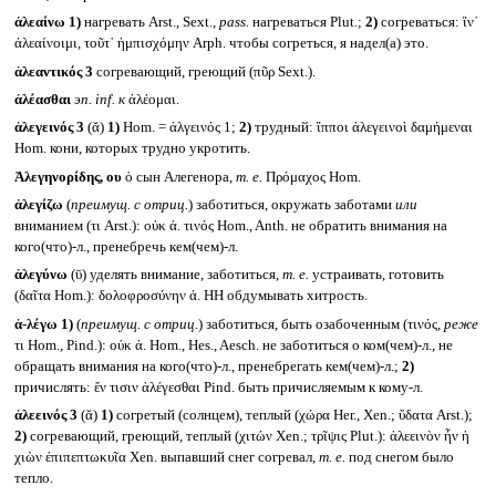
ἀλεαίνω
1)
нагревать Arst., Sext.,
pass.
нагреваться Plut.;
2)
согреваться: ἵν᾽
ἀλεαίνοιμι, τοῦτ᾽ ἠμπισχόμην Arph. чтобы согреться, я надел(а) это.
ἀλεαντικός 3
согревающий, греющий (πῦρ Sext.).
ἀλέασθαι
эп.
inf.
к
ἀλέομαι.
ἀλεγεινός 3
(ᾰ)
1)
Hom. = ἀλγεινός 1;
2)
трудный: ἵπποι ἀλεγεινοὶ δαμήμεναι
Hom. кони, которых трудно укротить.
Ἀλεγηνορίδης, ου
ὁ сын Алегенора,
т. е.
Πρόμαχος Hom.
ἀλεγίζω
(
преимущ. с отриц.
) заботиться, окружать заботами
или
вниманием (τι Arst.): οὐκ ἀ. τινός Hom., Anth. не обратить внимания на
кого(что)-л., пренебречь кем(чем)-л.
ἀλεγύνω
(ῡ) уделять внимание, заботиться,
т. е.
устраивать, готовить
(δαῖτα Hom.): δολοφροσύνην ἀ. HH обдумывать хитрость.
ἀ-λέγω
1)
(
преимущ. с отриц.
) заботиться, быть озабоченным (τινός,
реже
τι Hom., Pind.): οὐκ ἀ. Hom., Hes., Aesch. не заботиться о ком(чем)-л., не
обращать внимания на кого(что)-л., пренебрегать кем(чем)-л.;
2)
причислять: ἔν τισιν ἀλέγεσθαι Pind. быть причисляемым к кому-л.
ἀλεεινός 3
(ᾰ)
1)
согретый (солнцем), теплый (χώρα Her., Xen.; ὕδατα Arst.);
2)
согревающий, греющий, теплый (χιτών Xen.; τρῖψις Plut.): ἀλεεινὸν ἦν ἡ
χιὼν ἐπιπεπτωκυῖα Xen. выпавший снег согревал,
т. е.
под снегом было
тепло.