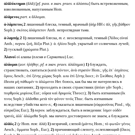
ἀλᾰλύκτημαι
(ᾰλᾰ) [
pf. pass. в знач.
praes.
к
ἀλύσσω] быть встревоженным,
взволнованным, напуганным Hom.
ἁλάμενος
part.
к
ἅλλομαι.
ἀ-λάμπετος 2
лишенный блеска, темный, мрачный (ἀήρ HH с ᾱλ; γῆς βάθρον
Soph.): σκότος ἀλάμπετον Anth. непроглядная тьма.
ἀ-λαμπής 2
1)
лишенный блеска,
т. е.
неосвещенный, темный (Ἄϊδος εὐναί
Anth.;
перен.
ζοή, δόξα Plut.): ἀ. ἡλίου Soph. укрытый от солнечных лучей;
2)
тусклый (χρώματα Plut.).
Ἀλανοί
οἱ аланы (
племя в Сарматии
) Luc.
ἀλάομαι
(
aor.
ἠλήθην,
pf.
в знач. praes.
ἀλάλημαι)
1)
блуждать,
странствовать, скитаться (κατὰ πόντον, ἀνὰ στρατόν Hom.; γῆς ἐπ᾽ ἐσχάτοις
ὅροις Aesch.; ἐπὶ ξένης χώρας Soph.
или
ἐπὶ ξένης Isocr.; ἐν Σκύθαις Arph.):
ἔδεισα μὴ πάθωμέν τι ἀλώμενοι Her. боюсь, как бы мы не натерпелись в
наших скитаниях;
2)
проходить в своих странствиях (ἀπίαν γᾶν Soph.;
πορθμοὺς μυρίους Eur.; οὔρεα καὶ δρυμούς Theocr.);
3)
быть изгнанным (ἔκ
τινος Soph.): ἀλᾶσθαι μετὰ τὸν φόνον τινός Thuc. быть изгнанным
вследствие убийства кого-л.;
4)
оказаться лишенным (εὐφροσύνας Pind.; τῆς
εὐπραξίας Eur.);
5)
перен.
заблуждаться, быть в неведении: ἴσμεν οὐδὲν
τρανές, ἀλλ᾽ ἀλώμεθα Soph. мы ничего достоверного не знаем, а блуждаем.
ἀλᾰός 2
(
у
Hom.
тж.
ᾱλᾱ)
1)
незрячий, слепой (μάντις Hom.; τὸ φωτῶν γένος
Aesch.; ὄμματα Soph., Eur.);
2)
причиняющий слепоту, ослепляющий (ἕλκος