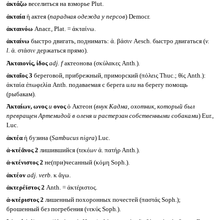
ἀκτάζω
веселиться на взморье Plut.
ἀκταία
ἡ актея (
парадная одежда у персов
) Democr.
ἀκταινόω
Anacr., Plat. = ἀκταίνω.
ἀκταίνω
быстро двигать, поднимать: ἀ. βάσιν Aesch. быстро двигаться (
v.
l.
ἀ. στάσιν держаться прямо).
Ἀκταιονίς, ίδος
adj. f
актеонова (σκύλακες Anth.).
ἀκταῖος 3
береговой, прибрежный, приморский (πόλεις Thuc.; θίς Anth.):
ἀκταία ἐπωφελία Anth. подаваемая с берега
или
на берегу помощь
(рыбакам).
Ἀκταίων, ωνος
и
ονος
ὁ Актеон (
внук Кадма, охотник, который был
превращен Артемидой в оленя и растерзан собственными собаками
) Eur.,
Luc.
ἀκτέα
ἡ бузина (
Sambucus nigra
) Luc.
ἀ-κτέᾰνος 2
лишившийся (τεκέων ἀ. πατήρ Anth.).
ἀ-κτένιστος 2
не(при)чесанный (κόμη Soph.).
ἀκτέον
adj. verb.
κ ἄγω.
ἀκτερέϊστος 2
Anth. = ἀκτέριστος.
ἀ-κτέριστος 2
лишенный похоронных почестей (παστάς Soph.);
брошенный без погребения (νεκύς Soph.).