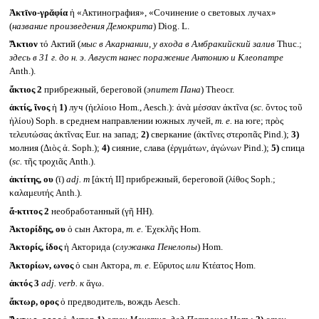
Ἀκτῑνο-γρᾰφία
ἡ «Актинография», «Сочинение о световых лучах»
(
название произведения Демокрита
) Diog. L.
Ἄκτιον
τό Актий (
мыс в Акарнании, у входа в Амбракийский залив
Thuc.;
здесь в 31 г. до н. э. Август нанес поражение Антонию и Клеопатре
Anth.).
ἄκτιος 2
прибрежный, береговой (
эпитет Пана
) Theocr.
ἀκτίς, ῖνος
ἡ
1)
луч (ἠελίοιο Hom., Aesch.): ἀνὰ μέσσαν ἀκτῖνα (
sc.
ὄντος τοῦ
ἡλίου) Soph. в среднем направлении южных лучей,
т. е.
на юге; πρὸς
τελευτώσας ἀκτῖνας Eur. на запад;
2)
сверкание (ἀκτῖνες στεροπᾶς Pind.);
3)
молния (Διὸς ἀ. Soph.);
4)
сияние, слава (ἐργμάτων, ἀγώνων Pind.);
5)
спица
(
sc.
τῆς τροχιᾶς Anth.).
ἀκτίτης, ου
(ῑ)
adj. m
[ἀκτή II] прибрежный, береговой (λίθος Soph.;
καλαμευτής Anth.).
ἄ-κτιτος 2
необработанный (γῆ HH).
Ἀκτορίδης, ου
ὁ сын Актора,
т. е.
Ἐχεκλῆς Hom.
Ἀκτορίς, ίδος
ἡ Акторида (
служанка Пенелопы
) Hom.
Ἀκτορίων, ωνος
ὁ сын Актора,
т. е.
Εὔρυτος
или
Κτέατος Hom.
ἀκτός 3
adj. verb.
к
ἄγω.
ἄκτωρ, ορος
ὁ предводитель, вождь Aesch.