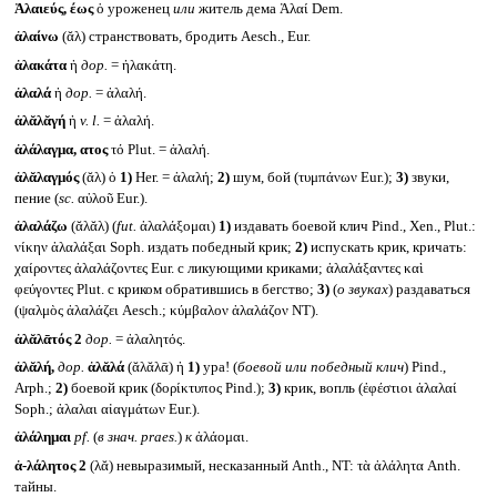
Ἁλαιεύς, έως
ὁ уроженец
или
житель дема Ἁλαί Dem.
ἀλαίνω
(ᾰλ) странствовать, бродить Aesch., Eur.
ἀλακάτα
ἡ
дор.
= ἠλακάτη.
ἀλαλά
ἡ
дор.
= ἀλαλή.
ἀλᾰλᾰγή
ἡ
v. l.
= ἀλαλή.
ἀλάλαγμα, ατος
τό Plut. = ἀλαλή.
ἀλᾰλαγμός
(ᾰλ) ὁ
1)
Her. = ἀλαλή;
2)
шум, бой (τυμπάνων Eur.);
3)
звуки,
пение (
sc.
αὐλοῦ Eur.).
ἀλαλάζω
(ᾰλᾰλ) (
fut.
ἀλαλάξομαι)
1)
издавать боевой клич Pind., Xen., Plut.:
νίκην ἀλαλάξαι Soph. издать победный крик;
2)
испускать крик, кричать:
χαίροντες ἀλαλάζοντες Eur. с ликующими криками; ἀλαλάξαντες καὶ
φεύγοντες Plut. с криком обратившись в бегство;
3)
(
о звуках
) раздаваться
(ψαλμὸς ἀλαλάζει Aesch.; κύμβαλον ἀλαλάζον NT).
ἀλᾰλᾱτός 2
дор.
= ἀλαλητός.
ἀλᾰλή,
дор.
ἀλᾰλά
(ᾰλᾰλᾱ) ἡ
1)
ура! (
боевой или победный клич
) Pind.,
Arph.;
2)
боевой крик (δορίκτυπος Pind.);
3)
крик, вопль (ἐφέστιοι ἀλαλαί
Soph.; ἀλαλαι αἰαγμάτων Eur.).
ἀλάλημαι
pf.
(
в знач.
praes.
)
к
ἀλάομαι.
ἀ-λάλητος 2
(λᾰ) невыразимый, несказанный Anth., NT: τὰ ἀλάλητα Anth.
тайны.