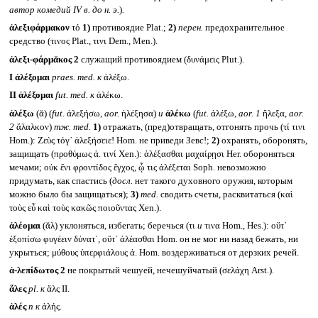
автор комедий
IV
в. до н. э.
)
.
ἀλεξιφάρμακον
τό
1)
противоядие Plat.;
2)
перен.
предохранительное
средство (τινος Plat., τινι Dem., Men.).
ἀλεξι-φάρμᾰκος 2
служащий противоядием (δυνάμεις Plut.).
I
ἀλέξομαι
praes. med.
к
ἀλέξω.
II
ἀλέξομαι
fut. med.
к
ἀλέκω.
ἀλέξω
(ᾰ) (
fut.
ἀλεξήσω,
aor.
ἠλέξησα)
и
ἀλέκω
(
fut.
ἀλέξω,
aor. 1
ἤλεξα,
aor.
2
ἄλαλκον)
тж.
med.
1)
отражать, (пред)отвращать, отгонять прочь (τί τινι
Hom.): Ζεὺς τόγ᾽ ἀλεξήσειε! Hom. не приведи Зевс!;
2)
охранять, оборонять,
защищать (προθύμως ἀ. τινί Xen.): ἀλέξασθαι μαχαίρῃσι Her. обороняться
мечами; οὐκ ἔνι φροντίδος ἔγχος, ᾧ τις ἀλέξεται Soph. невозможно
придумать, как спастись (
досл.
нет такого духовного оружия, которым
можно было бы защищаться);
3)
med.
сводить счеты, расквитаться (καὶ
τοὺς εὖ καὶ τοὺς κακῶς ποιοῦντας Xen.).
ἀλέομαι
(ᾰλ) уклоняться, избегать; беречься (τι
и
τινα Hom., Hes.): οὔτ᾽
ἐξοπίσω φυγέειν δύνατ᾽, οὔτ᾽ ἀλέασθαι Hom. он не мог ни назад бежать, ни
укрыться; μύθους ὑπερφιάλους ἀ. Hom. воздерживаться от дерзких речей.
ἀ-λεπίδωτος 2
не покрытый чешуей, нечешуйчатый (σελάχη Arst.).
ἅλες
pl.
к
ἅλς II.
ἁλές
n
к
ἁλής.