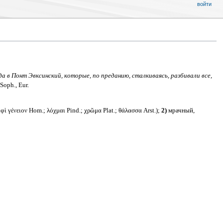
войти
а в Понт Эвксинский, которые, по преданию, сталкиваясь, разбивали все,
 Soph., Eur.
ὶ γένειον Hom.; λόχμαι Pind.; χρῶμα Plat.; θάλασσα Arst.);
2)
мрачный,