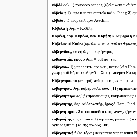
κύβδᾰ
adv.
1)
головою вперед (ἐξελαύνειν τινά Arp
κῠβεία
ἡ
1)
игра в кости (πεττεία καὶ κ. Plat.);
2)
лук
κῠβεῖον
τό игорный дом Aeschin.
Κῠβέλα
ἡ
дор.
= Κυβέλη.
Κῠβέλη,
дор.
Κῠβέλα,
ион.
Κῠβήλη
и
Κῠβήβα
ἡ Ки
Κύβελον
τό Кибел (
предполож. город во Фригии,
κῠβέρνᾱσις, εως
ἡ
дор.
= κυβέρνησις.
κῠβερνᾱτήρ, ῆρος
ὁ
дор.
= κυβερνητήρ.
κῠβερνάω
1)
управлять, править, вести (νῆα Hom.;
γνώμῃ τοῦ Κύρου ἐκυβερνᾶτο Xen. (империя Кира)
Κῠβερνήσια
τά (
sc.
ἱερά) кибернесии,
т. е.
праздни
κῠβέρνησις,
дор.
κῠβέρνᾱσις, εως
ἡ
1)
управление 
κῠβερνήτειρα
adj. f
управляющая, направляющая (τ
κῠβερνητήρ,
дор.
κῠβερνᾱτήρ, ῆρος
ὁ Hom., Pind. 
κῠβερνητήριος 2
относящийся к кормчему (ἔργον P
κῠβερνήτης, ου,
эп.
εω
ὁ
1)
кормчий, рулевой (οἱ κ
руководитель (
sc.
τῆς πόλεως Eur.).
κῠβερνητική
ἡ (
sc.
τέχνη) искусство управления Pl