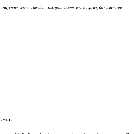
цами, впосл. захваченный аргоссцами, а затем лаконцами
;
был известен
рожать.