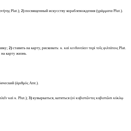
νήτης Plat.);
2)
посвященный искусству кораблевождения (γράμματα Plut.).
тавку;
2)
ставить на карту, рисковать: κ. καὶ κινδυνεύειν περὶ τοῖς φιλτάτοις Plat.
 на карту жизнь.
ческий (ἀριθμός Arst.).
εῖν καὶ κ. Plut.);
3)
кувыркаться, катиться (οἱ κυβιστῶντες κυβιστῶσι κύκλῳ