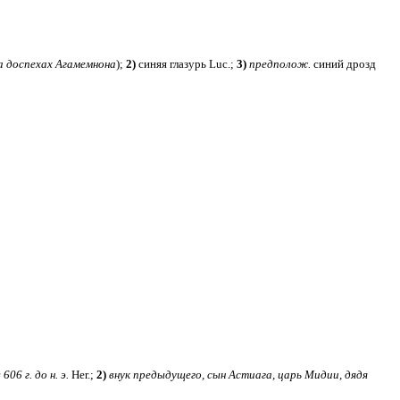
а доспехах Агамемнона
);
2)
синяя глазурь Luc.;
3)
предполож.
синий дрозд
06 г. до н. э.
Her.;
2)
внук предыдущего, сын Астиага, царь Мидии, дядя