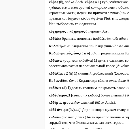
κύβος
(ῠ),
редко
Anth.
κῦβος
ὁ
1)
куб, кубическое т
кубика, все шесть граней которого имели обозна
игральные кости,
перен.
по прихоти случая (
или
с
правильно; ἔσχατον κύβον ἀφιέναι Plut. в последн
Plat. выбросить три единицы.
κύγχραμος
и
κύχραμος
ὁ перепел Arst.
κῠδάζω
бранить, поносить (κυδάζεσθαι τοῖς πᾶσιν 
Κυδαθῆναι
αἱ Кидатены
или
Кидафины (
дем в ат
Κυδαθηναιεύς, έως
(ῡ
и
ῠ)
adj. m
родом из дема Κυ
κῡδαίνω
(
дор.
aor.
ἐκύδᾱνα)
1)
делать славным, воз
восстанавливать в первоначальной красе (Αἰνεία
κῡδάλῐμος 2
(ᾰ)
1)
славный, доблестный (Σόλυμοι,
Κυδαντίδαι, ῶν
οἱ Кидантиды (
дем в атт. филе
Α
κῡδάνω
(ᾰ)
1)
делать славным, покрывать славой 
κῡδέστερος 3
[
compar.
к
κυδρός] более славный (ἐλ
κῡδήεις, ήεσσα, ῆεν
славный (δῶρα Anth.).
κῡδῐ-άνειρα
(ᾰν)
adj. f
приносящая мужам славу, п
κῡδιάω
(
только
praes.
) быть преисполненным горд
гордый тем, что блеском затмевал всех героев.