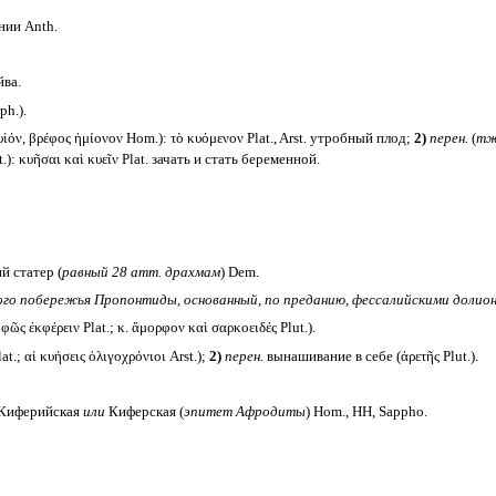
нии Anth.
йва.
ph.).
ἱόν, βρέφος ἡμίονον Hom.): τὸ κυόμενον Plat., Arst. утробный плод;
2)
перен.
(
тж
): κυῆσαι καὶ κυεῖν Plat. зачать и стать беременной.
й статер (
равный 28 атт. драхмам
) Dem.
ого побережья Пропонтиды, основанный, по преданию, фессалийскими долион
ῶς ἐκφέρειν Plat.; κ. ἄμορφον καὶ σαρκοειδές Plut.).
t.; αἱ κυήσεις ὀλιγοχρόνιοι Arst.);
2)
перен.
вынашивание в себе (ἀρετῆς Plut.).
Киферийская
или
Киферская (
эпитет Афродиты
) Hom., HH, Sappho.