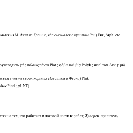
ился из М. Азии на Грецию, где смешался с культом Реи
) Eur., Arph.
etc.
руководить (τῆς πόλεως πάντα Plat.; φόβῳ καὶ βίᾳ Polyb.;
med.
τισι Arst.): μιᾷ
есеем в честь своих кормчих Навситоя и Феака
) Plut.
λίων Pind.;
pl.
NT).
дится на тех, кто работает в носовой части корабля;
2)
перен.
правитель,