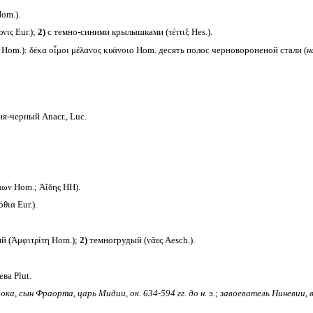
om.).
ις Eur.);
2)
с темно-синими крылышками (τέττιξ Hes.).
 Hom.): δέκα οἶμοι μέλανος κυάνοιο Hom. десять полос черновороненой стали (
н
ня-черный Anacr., Luc.
ων Hom.; Ἀΐδης HH).
ια Eur.).
й (Ἀμφιτρίτη Hom.);
2)
темногрудый (νᾶες Aesch.).
ва Plut.
ока, сын Фраорта, царь Мидии, ок. 634-594 гг. до н. э.
;
завоеватель Ниневии, в 6