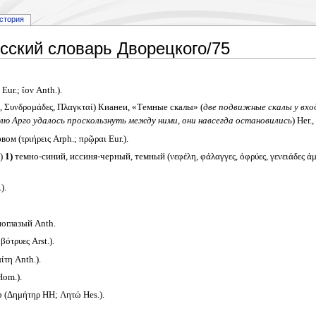
стория
сский словарь Дворецкого/75
ur.; ἴον Anth.).
 Συνδρομάδες, Πλαγκταί) Кианеи, «Темные скалы» (
две подвижные скалы у вход
лю Арго удалось проскользнуть между ними, они навсегда остановились
) Her.,
м (τριήρεις Arph.; πρῷραι Eur.).
)
1)
темно-синий, иссиня-черный, темный (νεφέλη, φάλαγγες, ὀφρύες, γενειάδες ἀμφ
).
оглазый Anth.
ότρυες Arst.).
τη Anth.).
Hom.).
 (Δημήτηρ HH; Λητώ Hes.).