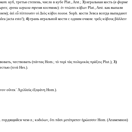
мат.
куб, третья степень, число в кубе Plat., Arst.;
3)
игральная кость (
в форме
ырех
;
греки играла тремя костями
): ἐν πτώσει κύβων Plat., Arst. как выпали
ем); ἀεὶ εὖ πίπτουσιν οἱ Διὸς κύβοι
погов.
Soph. кости Зевса всегда выпадают
lea jacta esto!);
4)
грань игральной кости с одним очком: τρεῖς κύβους βάλλειν
вать, чествовать (πάντας Hom.; τὸ περὶ τὰς πολεμικὰς πράξεις Plut.);
3)
естью (τινά Hes.).
ον οὕνεκ᾽ Ἀχιλλεὺς ἐξεφάνη Hom.).
s. гордящийся чем-л.; κυδιόων, ὅτι πᾶσι μετέπρεπεν ἡρώεσσιν Hom. (Агамемнон)