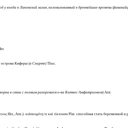
од у входа в Лаконский залив, колонизованный в древнейшие времена финикий
er.
 острова Киферы (
в Спарте
) Thuc.
ворка в связи с полным разорением о-ва Китнос Амфитрионом
) Arst.
νος Her., Arst.): κυϊσκομένη τε καὶ τίκτουσα Plat. способная стать беременной и 