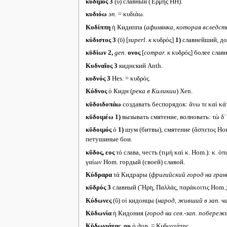
κύδιμος 3
(ῡ) славный (Ἑρμῆς HH).
κυδιόω
эп.
= κυδιάω.
Κυδίππη
ἡ Кидиппа (
афинянка, которая вследст
κύδιστος 3
(ῡ) [
superl. к
κυδρός]
1)
славнейший, дос
κῡδίων 2,
gen.
ονος
[
compar.
к
κυδρός] более славн
Κυδναῖος 3
киднский Anth.
κυδνός 3
Hes. = κυδρός.
Κύδνος
ὁ Кидн (
река в Киликии
) Xen.
κῠδοιδοπάω
создавать беспорядок: ἄνω τε καὶ κά
κῠδοιμέω
1)
вызывать смятение, волновать: τὼ δ᾽ 
κῠδοιμός
ὁ
1)
шум (битвы), смятение (ἄσπετος Hom.
петушиные бои.
κῦδος, εος
τό слава, честь (τιμὴ καὶ κ. Hom.): κ. ὀπ
γαίων Hom. гордый (своей) славой.
Κύδραρα
τά Кидрары (
фригийский город на гра
κῠδρός 3
славный (Ἣρη, Παλλάς, παράκοιτις Hom.; Δ
Κύδωνες
(ῠ) οἱ кидонцы (
народ, живший в зап. 
Κῠδωνία
ἡ Кидония (
город на сев.-зап. побереж
Κῠδωνιάτας, ου
ὁ
дор.
= Κυδωνιάτης.