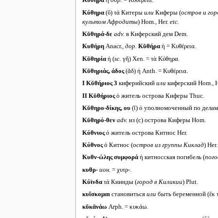
Κῠθήρᾱ
ἡ
дор.
= Κυθέρεια.
Κύθηρα
(ῠ) τά Китеры
или
Киферы (
остров и гор
культом Афродиты
) Hom., Her.
etc.
Κῠθηρά-δε
adv.
в Киферский дем Dem.
Κυθήρη
Anacr.,
дор.
Κῠθήρα
ἡ = Κυθέρεια.
Κῠθηρία
ἡ (
sc.
γῆ) Xen. = τὰ Κύθηρα.
Κῠθηριάς, άδος
(ᾰδ) ἡ Anth. = Κυθέρεια.
I
Κῠθήριος 3
киферийский
или
киферский Hom., H
II
Κῠθήριος
ὁ житель острова Киферы Thuc.
Κῠθηρο-δίκης, ου
(ῐ) ὁ уполномоченный по делам
Κῠθηρό-θεν
adv.
из (с) острова Киферы Hom.
Κύθνιος
ὁ житель острова Китнос Her.
Κύθνος
ὁ Китнос (
остров из группы Киклад
) Her.
Κυθν-ώλης συμφορά
ἡ китносская погибель (
пого
κυθρ-
ион.
= χυτρ-.
Κύϊνδα
τά Киинды (
город в Киликии
) Plut.
κυΐσκομαι
становиться
или
быть беременной (ἔκ τι
κῠκᾰνάω
Arph. = κυκάω.