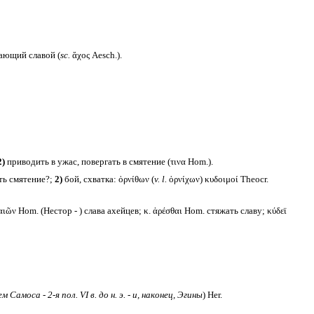
ающий славой (
sc.
ἄχος Aesch.).
2)
приводить в ужас, повергать в смятение (τινα Hom.).
ять смятение?;
2)
бой, схватка: ὀρνίθων (
v. l.
ὀρνίχων) κυδοιμοί Theocr.
ιῶν Hom. (Нестор - ) слава ахейцев; κ. ἀρέσθαι Hom. стяжать славу; κύδεϊ
м Самоса - 2-я пол.
VI в. до н. э. - и, наконец, Эгины
) Her.