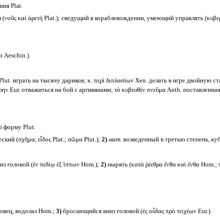
ия Plat.
νοῦς καὶ ἀρετή Plat.); сведущий в кораблевождении, умеющий управлять (κυβερ
 Aeschin.).
 Plut. играть на тысячу дариков; κ. περὶ διπλασίων Xen. делать в игре двойную с
ην Eur. отважиться на бой с аргивянами; τὸ κυβευθὲν πνεῦμα Anth. поставленная
 форму Plut.
й (σχῆμα, εἶδος Plat.; σῶμα Plut.);
2)
мат.
возведенный в третью степень, куби
из головой (ἐν πεδίῳ ἐξ ἵππων Hom.);
2)
нырять (κατὰ ῥέεθρα ἔνθα καὶ ἔνθα Hom.; πλ
овец, водолаз Hom.;
3)
бросающийся вниз головой (ἐς οὖδας πρὸ τειχέων Eur.).