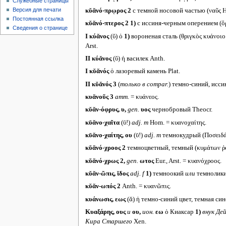
Служебные страницы
Версия для печати
κῠᾰνό-πρῳρος 2
с темной носовой частью (ναῦς H
Постоянная ссылка
κῠᾰνό-πτερος 2
1)
с иссиня-черным оперением (ὄρν
Сведения о странице
I
κύᾰνος
(ῠ) ὁ
1)
вороненая сталь (θριγκὸς κυάνοιο
Arst.
II
κύᾰνος
(ῠ) ἡ василек Anth.
I
κῠᾰνός
ὁ лазоревый камень Plat.
II
κῠᾰνός 3
(
только в
compar.
) темно-синий, исси
κυᾰνοῦς 3
атт.
= κυάνεος.
κῠᾰν-όφρυς, υ,
gen.
υος
чернобровый Theocr.
κῡᾰνο-χαῖτα
(ῡ!)
adj. m
Hom. = κυανοχαίτης.
κῡᾰνο-χαίτης, ου
(ῡ!)
adj. m
темнокудрый (Ποσειδά
κῠᾰνό-χροος 2
темноцветный, темный (κυμάτων ῥόθ
κῠᾰνό-χρως 2,
gen.
ωτος
Eur., Arst. = κυανόχροος.
κῠᾰν-ῶπις, ῐδος
adj. f
1)
темноокий
или
темнолики
κῠᾰν-ωπός 2
Anth. = κυανῶπις.
κυάνωσις, εως
(ᾰ) ἡ темно-синий цвет, темная сине
Κυαξάρης, ους
и
ου,
ион.
εω
ὁ Киаксар
1)
внук Дей
Кира Старшего
Xen.