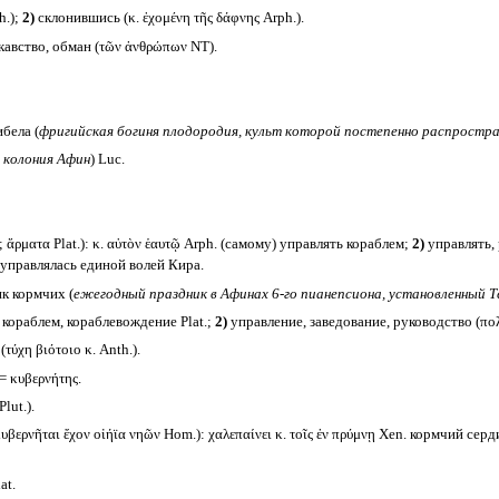
h.);
2)
склонившись (κ. ἐχομένη τῆς δάφνης Arph.).
авство, обман (τῶν ἀνθρώπων NT).
бела (
фригийская богиня плодородия, культ которой постепенно распростран
 колония Афин
) Luc.
 ἄρματα Plat.): κ. αὐτὸν ἑαυτῷ Arph. (самому) управлять кораблем;
2)
управлять, 
 управлялась единой волей Кира.
к кормчих (
ежегодный праздник в Афинах 6-го пианепсиона, установленный Т
кораблем, кораблевождение Plat.;
2)
управление, заведование, руководство (πο
ύχη βιότοιο κ. Anth.).
= κυβερνήτης.
lut.).
υβερνῆται ἔχον οἰήϊα νηῶν Hom.): χαλεπαίνει κ. τοῖς ἐν πρύμνῃ Xen. кормчий сер
at.