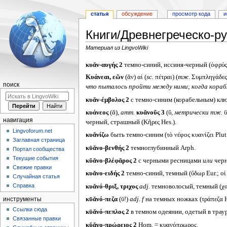
статья
обсуждение
просмотр кода
и
Книги/Древнегреческо-ру
Материал из LingvoWiki
Перейти
Перейти
κυᾰν-αυγής 2
темно-синий, иссиня-черный (ὀφρύς E
к
к
Κυάνεαι, εῶν
(ᾰν) αἱ (
sc.
πέτραι) (
тж.
Συμπληγάδες,
навигации
поиску
поиск
что пыталось пройти между ними
;
когда кораб
κυᾰν-έμβολος 2
с темно-синим (корабельным) клюво
κυάνεος
(ᾰ),
атт.
κυᾰνοῦς 3
(ῠ,
метрически тж.
ῡ
навигация
черный, страшный (Κῆρες Hes.).
Lingvoforum.net
κυᾰνίζω
быть темно-синим (τὸ νέφος κυανίζει Plut.
Заглавная страница
κῡᾰνο-βενθής 2
темноглубинный Arph.
Портал сообщества
Текущие события
κῠᾰνο-βλέφᾰρος 2
с черными ресницами
или
черн
Свежие правки
κυᾰνο-ειδής 2
темно-синий, темный (ὕδωρ Eur.; οἱ β
Случайная статья
Справка
κυᾰνό-θριξ, τριχος
adj.
темноволосый, темный (χαί
κῡᾰνό-πεζα
(ῡ!)
adj. f
на темных ножках (τράπεζα 
инструменты
Ссылки сюда
κῡᾰνό-πεπλος 2
в темном одеянии, одетый в траур
Связанные правки
κῠᾰνο-πρῴρειος 2
Hom. = κυανόπρῳρος.