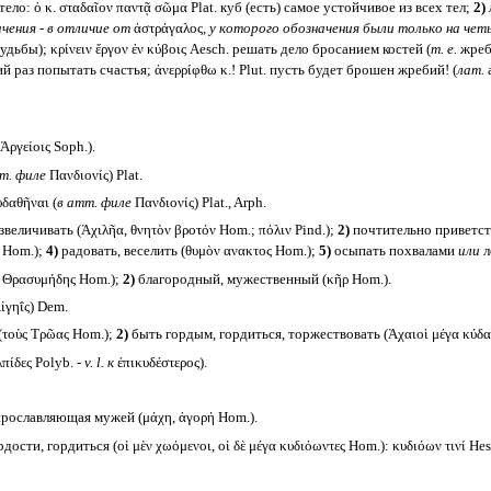
ело: ὁ κ. σταδαῖον παντᾷ σῶμα Plat. куб (есть) самое устойчивое из всех тел;
2)
чения - в отличие от
ἀστράγαλος,
у которого обозначения были только на чет
удьбы); κρίνειν ἔργον ἐν κύβοις Aesch. решать дело бросанием костей (
т. е.
жреби
ий раз попытать счастья; ἀνερρίφθω κ.! Plut. пусть будет брошен жребий! (
лат.
a
Ἀργείοις Soph.).
т. филе
Πανδιονίς) Plat.
δαθῆναι (
в атт. филе
Πανδιονίς) Plat., Arph.
величивать (Ἀχιλῆα, θνητὸν βροτόν Hom.; πόλιν Pind.);
2)
почтительно приветство
ν Hom.);
4)
радовать, веселить (θυμὸν ανακτος Hom.);
5)
осыпать похвалами
или
л
 Θρασυμήδης Hom.);
2)
благородный, мужественный (κῆρ Hom.).
ἰγηΐς) Dem.
(τοὺς Τρῶας Hom.);
2)
быть гордым, гордиться, торжествовать (Ἀχαιοὶ μέγα κύδαν
πίδες Polyb. -
v. l.
к
ἐπικυδέστερος).
рославляющая мужей (μάχη, ἀγορή Hom.).
ости, гордиться (οἱ μὲν χωόμενοι, οἱ δὲ μέγα κυδιόωντες Hom.): κυδιόων τινί He