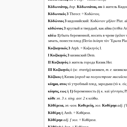
Κῠδωνιάτης,
дор.
Κῠδωνιάτας, ου
ὁ житель Кидо
Κῠδωνικός 3
Theocr. = Κυδώνιος.
Κῠδώνιος 3
кидонийский: Κυδώνιον μῆλον Plut. а
κῠδώνιος 3
круглый и твердый, как айва (τιτθία Ar
κῠέω
1)
быть беременной, носить в чреве (φίλον υ
зачать, понести плод (Πενία ἐκύησε τὸν Ἔρωτα Plat.
Κυζῐκηνικός 3
Arph. = Κυζικηνός I.
I
Κυζῐκηνός 3
кизикский Dem.
II
Κυζῐκηνός
ὁ житель города Кизик Her.
III
Κυζῐκηνός
ὁ (
sc.
στατήρ) кизикен,
т. е.
кизикски
Κύζῐκος
ἡ Кизик (
город на полуострове мисийск
κύημα, ατος
τό утробный плод, зародыш (τὸ κ. εἰς φ
κύησις, εως
ἡ
1)
беременность (ἡ κ. καὶ γέννησις Pla
κύθε
эп. 3 л.
sing. aor. 2
к
κεύθω.
Κῠθέρεια,
эп.-ион.
Κυθερείη,
эол.
Κυθέρηα
adj. f
Κῠθέρη
ἡ Anth. = Κυθέρεια.
Κῠθέρηα
adj. f
эол.
= Κυθέρεια.