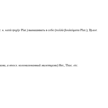
.
κ. κατὰ ψυχήν Plat.) вынашивать в себе (πολλὰ βουλεύματα Plut.);
3)
aor.
ами, а впосл. колонизованный милетцами
) Her., Thuc.
etc.