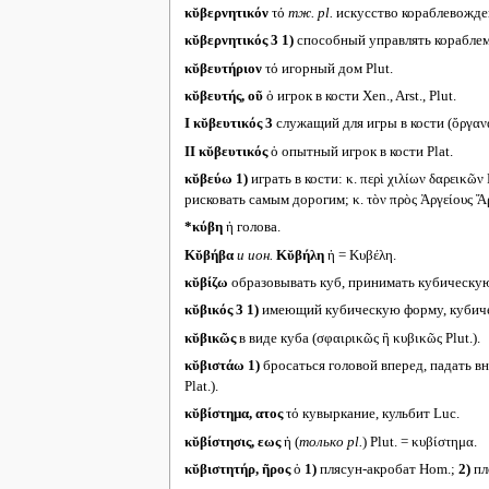
κῠβερνητικόν
τό
тж.
pl.
искусство кораблевожден
κῠβερνητικός 3
1)
способный управлять кораблем (
κῠβευτήριον
τό игорный дом Plut.
κῠβευτής, οῦ
ὁ игрок в кости Xen., Arst., Plut.
I
κῠβευτικός 3
служащий для игры в кости (ὄργανα
II
κῠβευτικός
ὁ опытный игрок в кости Plat.
κῠβεύω
1)
играть в кости: κ. περὶ χιλίων δαρεικῶν
рисковать самым дорогим; κ. τὸν πρὸς Ἀργείους Ἄρ
*κύβη
ἡ голова.
Κῠβήβα
и ион.
Κῠβήλη
ἡ = Κυβέλη.
κῠβίζω
образовывать куб, принимать кубическую
κῠβικός 3
1)
имеющий кубическую форму, кубически
κῠβικῶς
в виде куба (σφαιρικῶς ἢ κυβικῶς Plut.).
κῠβιστάω
1)
бросаться головой вперед, падать вн
Plat.).
κῠβίστημα, ατος
τό кувыркание, кульбит Luc.
κῠβίστησις, εως
ἡ (
только
pl.
) Plut. = κυβίστημα.
κῠβιστητήρ, ῆρος
ὁ
1)
плясун-акробат Hom.;
2)
пл