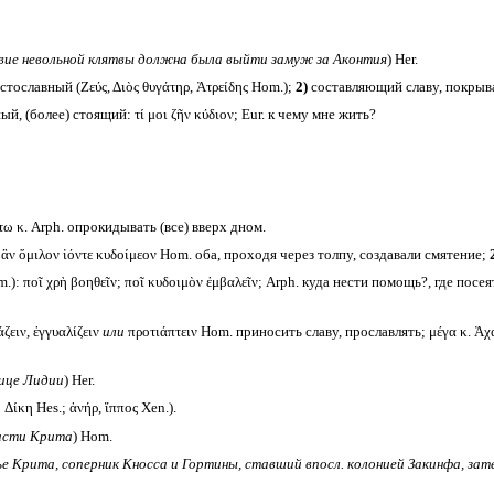
вие невольной клятвы должна была выйти замуж за Аконтия
) Her.
тославный (Ζεύς, Διὸς θυγάτηρ, Ἀτρείδης Hom.);
2)
составляющий славу, покрыв
ый, (более) стоящий: τί μοι ζῆν κύδιον; Eur. к чему мне жить?
τω κ. Arph. опрокидывать (все) вверх дном.
ἂν ὅμιλον ἰόντε κυδοίμεον Hom. оба, проходя через толпу, создавали смятение;
): ποῖ χρὴ βοηθεῖν; ποῖ κυδοιμὸν ἐμβαλεῖν; Arph. куда нести помощь?, где посе
άζειν, ἐγγυαλίζειν
или
προτιάπτειν Hom. приносить славу, прославлять; μέγα κ. Ἀχα
нице Лидии
) Her.
ίκη Hes.; ἀνήρ, ἵππος Xen.).
части Крита
) Hom.
ье Крита, соперник Кносса и Гортины, ставший впосл. колонией Закинфа, зате