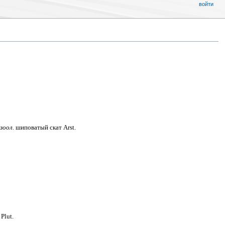
войти
зоол.
шиповатый скат Arst.
 Plut.