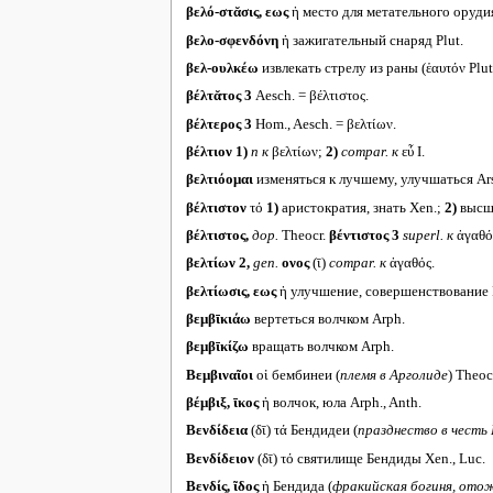
βελό-στᾰσις, εως
ἡ место для метательного орудия
βελο-σφενδόνη
ἡ зажигательный снаряд Plut.
βελ-ουλκέω
извлекать стрелу из раны (ἑαυτόν Plut.
βέλτᾰτος 3
Aesch. = βέλτιστος.
βέλτερος 3
Hom., Aesch. = βελτίων.
βέλτιον
1)
n к
βελτίων;
2)
compar.
к
εὖ I.
βελτιόομαι
изменяться к лучшему, улучшаться Arst
βέλτιστον
τό
1)
аристократия, знать Xen.;
2)
высше
βέλτιστος,
дор.
Theocr.
βέντιστος 3
superl.
к
ἀγαθό
βελτίων 2,
gen.
ονος
(ῑ)
compar.
к
ἀγαθός.
βελτίωσις,
εως
ἡ улучшение, совершенствование Pl
βεμβῑκιάω
вертеться волчком Arph.
βεμβῑκίζω
вращать волчком Arph.
Βεμβιναῖοι
οἱ бембинеи (
племя в Арголиде
) Theoc
βέμβιξ, ῑκος
ἡ волчок, юла Arph., Anth.
Βενδίδεια
(δῑ) τά Бендидеи (
празднество в честь
Βενδίδειον
(δῑ) τό святилище Бендиды Xen., Luc.
Βενδίς, ῖδος
ἡ Бендида (
фракийская богиня, ото