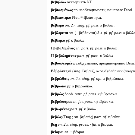
βεβηλόω
осквернять NT.
βεβιασμένως
по необходимости, поневоле Diod.
βεβλάστηκα
Plut. = ἐβλάστηκα.
βέβληαι
эп. 2 л.
sing. pf. pass.
к
βάλλω.
βεβλήαται
эп.
(= βέβληνται)
3 л.
pl. pf. pass.
к
βάλλ
βέβληκα
pf.
к
βάλλω.
I
βεβολημένος
эп.
part. pf. pass.
к
βάλλω.
II
βεβολημένος
part. pf. pass.
к
βολέω.
βεβουλευμένως
обдуманно, преднамеренно Dem.
Βέβρῠκες
οἱ (
sing.
Βέβρυξ, υκος ὁ) бебрики (
полум
βεβρώθοις
эп. 2 л.
sing. pf. opt.
к
βιβρώσκω.
βέβρωκα
pf.
к
βιβρώσκω.
βεβρώς
Soph.
part. pf. pass.
к
βιβρώσκω.
βεβρώσομαι
эп.
fut. pass.
к
βιβρώσκω.
βεβωμένος
part. pf.
к
βοάω.
βεβῶς
(Trag.;
эп.
βεβαώς)
part. pf.
к
βαίνω.
βέῃ
эп. 2 л. sing. praes. - fut.
к
βέομαι.
βείομαι
эп.
= βέομαι.