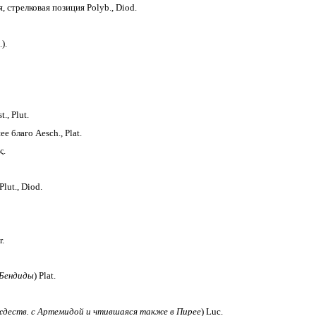
, стрелковая позиция Polyb., Diod.
).
., Plut.
е благо Aesch., Plat.
ς.
ut., Diod.
r.
 Бендиды
) Plat.
ждеств. с Артемидой и чтившаяся также в Пирее
) Luc.