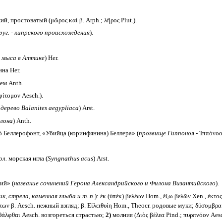
й, простоватый (μῶρος καὶ β. Arph.; λῆρος Plut.).
руг. - кипрского происхождения
)
.
о мыса в Аттике
) Her.
на Her.
ем Anth.
ίτομον Aesch.).
 дерево
Balanites aegypliaca
) Arst.
лона
) Anth.
 Беллерофонт, «Убийца (коринфянина) Беллера» (
прозвище Гиппоноя -
Ἰππόνοο
ол.
морская игла (
Syngnathus acus
) Arst.
ий» (
название сочинений Герона Александрийского и Филона Византийского
)
.
к, стрела, каменная глыба и т. п.
): ἐκ (ὑπὲκ) βελέων Hom., ἔξω βελῶν Xen., ἐκτ
ν β. Aesch. нежный взгляд; β. Εἰλειθυίη Hom., Theocr. родовые муки; δύσομβρα 
εθάλφθαι Aesch. возгореться страстью;
2)
молния (Διὸς βέλεα Pind.; πυρπνόον Aes