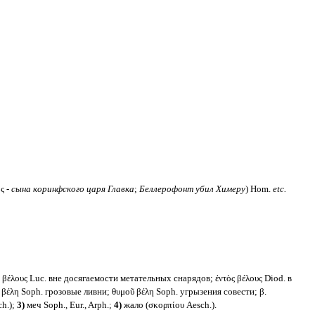
ς -
сына коринфского царя Главка
;
Беллерофонт убил Химеру
) Hom.
etc.
ος βέλους Luc. вне досягаемости метательных снарядов; ἐντὸς βέλους Diod. в
βέλη Soph. грозовые ливни; θυμοῦ βέλη Soph. угрызения совести; β.
ch.);
3)
меч Soph., Eur., Arph.;
4)
жало (σκορπίου Aesch.).