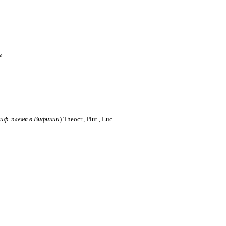
ω.
иф. племя в Вифинии
) Theocr., Plut., Luc.