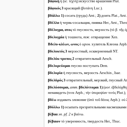
βᾰφική
ἡ (
sc.
τέχνη) искусство крашения Plut.
βᾰφικός 3
красящий (βοτάνη Luc.).
βδάλλω
1)
сосать (грудь) Arst.;
2)
доить Plat., Arst
βδέλλα
ἡ червь-сосальщик, пиявка Her., Arst., Theoc
βδέλυγμα, ατος
τό гнусность, мерзость (τὸ β. τῆς 
βδελυγμία
ἡ тошнота,
тж.
отвращение Xen.
Βδελυ-κλέων, ωνος
ὁ
ирон.
хулитель Клеона Arph
βδελυκτός 3
мерзостный, оскверненный NT.
βδελύκ-τροπος 2
отвратительный Aesch.
βδελυρεύομαι
гнусно поступать Dem.
βδελυρία
ἡ гнусность, мерзость Aeschin., Isae.
βδελῠρός 3
отвратительный, мерзкий, гнусный Arph
βδελύσσομαι,
атт.
βδελύττομαι
1)
(
aor.
ἐβδελύχθ
ненавидеть (τινα Arph.; τὴν ὑπεροψίαν τινός Plut.);
βδέω
издавать зловоние (ὑπὸ τοῦ δέους Arph.): οὐ
βδύλλω
1)
осыпать презрительными насмешками (
βέβαα
эп.
pf. 2
к
βαίνω.
βέβαιον
τό уверенность, твердость Her., Thuc.