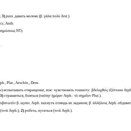
.;
3)
pass.
давать молоко (β. γάλα πολύ Arst.).
r., Anth.
ἐρημώσεως NT).
.
., Plat., Aeschin., Dem.
ην) испытывать отвращение,
тж.
чувствовать тошноту: βδελυχθεὶς ἐξέπτυσα Arp
3)
страшиться, бояться (ταύτην ἡμέραν Arph.: τό σημεῖον Plut.).
 λιβανωτὸν β.
шутл.
Arph. пахнуть отнюдь не ладаном; β. ἀλλήλους Arph. обдават
τινά Arph.);
2)
робеть, пугаться (τινά Arph.).