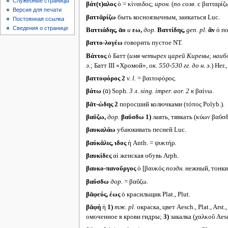
Служебные страницы
βάτ(τ)αλος
ὁ = κίναιδος;
ирон.
(
по созв.
с βατταρίζ
Версия для печати
βαττᾰρίζω
быть косноязычным, заикаться Luc.
Постоянная ссылка
Сведения о странице
Βαττιάδης, ᾱο
и
εω,
дор.
Βαττίδης,
gen. pl.
ᾶν
ὁ по
βαττο-λογέω
говорить пустое NT.
Βάττος
ὁ Батт (
имя четырех царей Кирены
;
наиб
э.
; Батт III «Хромой»,
ок. 550-530 гг. до н. э.
) Her.
βαττοφόρος 2
v. l.
= βαιτοφόρος.
βάτω
(ᾱ) Soph.
3 л.
sing. imper. aor. 2
к
βαίνω.
βᾰτ-ώδης 2
поросший колючками (τόπος Polyb.).
βαΰζω,
дор.
βαΰσδω
1)
лаять, тявкать (κύων βαΰσδει
βαυκαλάω
убаюкивать песней Luc.
βαύκᾰλις,
ιδος
ἡ Anth. = ψυκτήρ.
βαυκίδες
αἱ женская обувь Arph.
βαυκο-πανοῦργος
ὁ [βαυκός
поздн.
нежный, тонкий
βαΰσδω
дор.
= βαΰζω.
βᾰφεύς, έως
ὁ красильщик Plat., Plut.
βᾰφή
ἡ
1)
тж. pl.
окраска, цвет Aesch., Plat., Ars
омоченное в крови гидры;
3)
закалка (χαλκοῦ Aesch