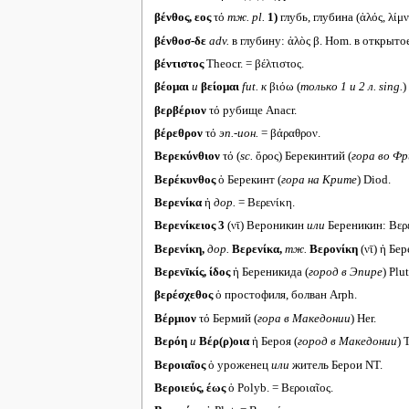
βένθος, εος
τό
тж.
pl.
1)
глубь, глубина (ἁλός, λίμν
βένθοσ-δε
adv.
в глубину: ἁλὸς β. Hom. в открыто
βέντιστος
Theocr. = βέλτιστος.
βέομαι
и
βείομαι
fut.
к
βιόω (
только 1 и 2 л.
sing.
)
βερβέριον
τό рубище Anacr.
βέρεθρον
τό
эп.-ион.
= βάραθρον.
Βερεκύνθιον
τό (
sc.
ὄρος) Берекинтий (
гора во Фр
Βερέκυνθος
ὁ Берекинт (
гора на Крите
) Diod.
Βερενίκα
ἡ
дор.
= Βερενίκη.
Βερενίκειος 3
(νῑ) Вероникин
или
Береникин: Βερε
Βερενίκη,
дор.
Βερενίκα,
тж.
Βερονίκη
(νῑ) ἡ Бе
Βερενῑκίς, ίδος
ἡ Береникида (
город в Эпире
) Plut
βερέσχεθος
ὁ простофиля, болван Arph.
Βέρμιον
τό Бермий (
гора в Македонии
) Her.
Βερόη
и
Βέρ(ρ)οια
ἡ Бероя (
город в Македонии
) 
Βεροιαῖος
ὁ уроженец
или
житель Берои NT.
Βεροιεύς, έως
ὁ Polyb. = Βεροιαῖος.