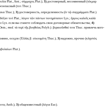
ία Plat., Arst.; σύμμαχος Plut.);
3)
достоверный, несомненный (τέκμαρ
езопасный (τινι Thuc.).
εκα Thuc.);
3)
достоверность, определенность (ἐν τῷ συγγράμματι Plat.).
ξαν τινί Plat.; λόγον τῶν πάντων πονηρότατον Lys.; ἔργοις καλοῖς καλὰ
τε Lys. если вы станете соблюдать свои договорные обязательства;
4)
 Dem.;
med.
τὰ περὶ τῆς βοηθείας Polyb.): βεραιοῦσθαί τινα Thuc. привлечь кого-
янно, оседло (Ἑλλὰς β. οἰκουμένη Thuc.);
3)
надежно, прочно (κλῃστός
βολαίων Plut.).
ινος Anth.);
3)
общеизвестный (λόγια Eur.).