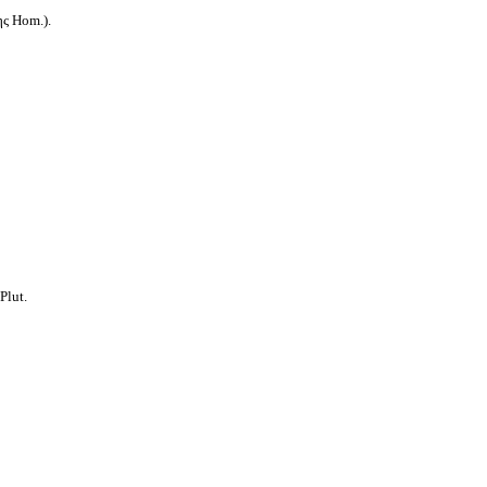
ς Hom.).
 Plut.