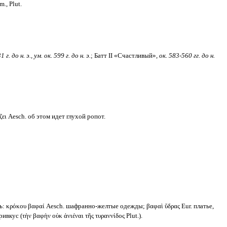
m., Plut.
до н. э., ум. ок. 599 г. до н. э.
; Батт II «Счастливый»,
ок. 583-560 гг. до н.
ζει Aesch. об этом идет глухой ропот.
: κρόκου βαφαί Aesch. шафранно-желтые одежды; βαφαὶ ὕδρας Eur. платье,
ивкус (τὴν βαφὴν οὐκ ἀνιέναι τῆς τυραννίδος Plut.).