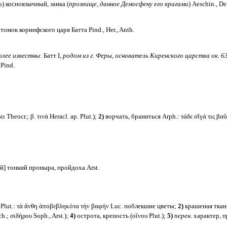
ω) косноязычный, заика (
прозвище, данное Демосфену его врагами
) Aeschin., De
томок коринфского царя Батта Pind., Her., Anth.
олее известны
: Батт I,
родом из г. Феры, основатель Киренского царства ок. 631 г. 
, Pind.
 Theocr.; β. τινά Heracl. ap. Plut.);
2)
ворчать, браниться Arph.: τάδε σῖγά τις βαΰ
] тонкий проныра, пройдоха Arst.
t., Plut.: τὰ ἄνθη ἀποβεβληκότα τὴν βαφήν Luc. поблекшие цветы;
2)
крашеная ткань
.; σιδήρου Soph., Arst.);
4)
острота, крепость (οἴνου Plut.);
5)
перен.
характер, пр