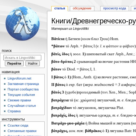
статья
обсуждение
просмотр кода
и
Книги/Древнегреческо-ру
Материал из LingvoWiki
Перейти
Перейти
Βᾰτίεια
ἡ Батиея (
холм близ Трои
) Hom.
к
к
*βάτιον
τό Arph. = βάτος I (
v. l.
к
φάττιον
и
φάβιον)
навигации
поиску
поиск
βᾰτίς, ίδος
ἡ
зоол.
1)
шиповатый скат Arph., Arst.;
βᾰτο-δρόπος
2
срывающий колючие растения HH
βάτον
τό Diod. = βάτος I, 1.
навигация
I
βάτος
ὁ
1)
(Hom., Anth. ἡ) колючее растение, ежев
Lingvoforum.net
Заглавная страница
II
βάτος
ὁ
евр.
бат (
мера жидкостей
=
3 амфоры
Портал сообщества
βᾰτός 3
(удобо)проходимый (τινι Xen., Men.; Soph
Текущие события
βατράχεια
τά (
sc.
χρώματα) лягушечий,
т. е.
бледно
Свежие правки
Случайная статья
βατρᾰχίδιον
τό лягушонок, лягушечка Plut.
Справка
βατρᾰχίς, ίδος
ἡ лягушечья одежда,
т. е.
бледно-з
инструменты
Βατρᾰχο-μυο-μᾰχία
ἡ Война мышей и лягушек (
ко
Ссылки сюда
βάτρᾰχος,
ион. тж.
βάθρᾰκος
ὁ
1)
лягушка Batr. Her.
Связанные правки