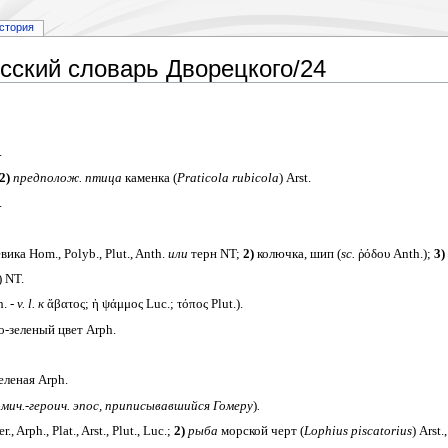
стория
сский словарь Дворецкого/24
.
2)
предполож.
птица
каменка (
Praticola rubicola
) Arst.
.
ика Hom., Polyb., Plut., Anth.
или
терн NT;
2)
колючка, шип (
sc.
ῥόδου Anth.);
3)
) NT.
. -
v. l.
к
ἄβατος; ἡ ψάμμος Luc.; τόπος Plut.).
-зеленый цвет Arph.
еленая Arph.
мич.-героич. эпос, приписывавшийся Гомеру
)
.
, Arph., Plat., Arst., Plut., Luc.;
2)
рыба
морской черт (
Lophius piscatorius
) Arst.,