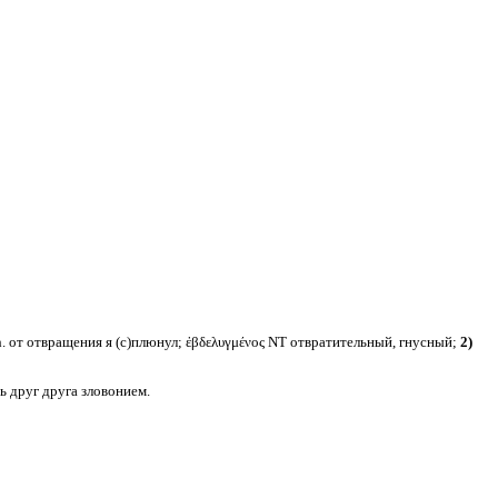
h. от отвращения я (с)плюнул; ἐβδελυγμένος NT отвратительный, гнусный;
2)
ь друг друга зловонием.