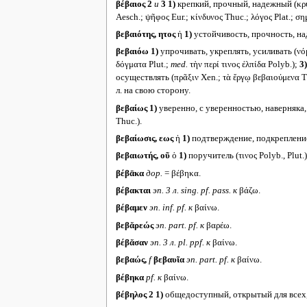
βέβαιος 2
и
3
1)
крепкий, прочный, надежный (κρύστ
Aesch.; ψῆφος Eur.; κίνδυνος Thuc.; λόγος Plat.; ση
βεβαιότης, ητος
ἡ
1)
устойчивость, прочность, над
βεβαιόω
1)
упрочивать, укреплять, усиливать (νό
δόγματα Plut.;
med.
τὴν περί τινος ἐλπίδα Polyb.);
3)
осуществлять (πρᾶξιν Xen.; τὰ ἔργῳ βεβαιούμενα T
л. на свою сторону.
βεβαίως
1)
уверенно, с уверенностью, наверняка, тв
Thuc.).
βεβαίωσις, εως
ἡ
1)
подтверждение, подкрепление
βεβαιωτής, οῦ
ὁ
1)
поручитель (τινος Polyb., Plut.
βέβᾱκα
дор.
= βέβηκα.
βέβακται
эп. 3 л.
sing. pf. pass.
к
βάζω.
βέβαμεν
эп.
inf. pf.
к
βαίνω.
βεβᾰρεώς
эп.
part. pf.
к
βαρέω.
βέβᾰσαν
эп. 3 л.
pl. ppf.
к
βαίνω.
βεβαώς,
f
βεβαυῖα
эп.
part. pf.
к
βαίνω.
βέβηκα
pf.
к
βαίνω.
βέβηλος 2
1)
общедоступный, открытый для всех