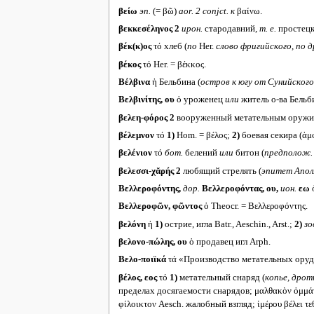
βείω
эп.
(= βῶ)
aor. 2 conjct.
к
βαίνω.
βεκκεσέληνος 2
ирон.
стародавний,
т. е.
простецки
βέκ(κ)ος
τό хлеб (
по
Her.
слово фригийского, по д
βέκος
τό Her. = βέκκος.
Βέλβινα
ἡ Бельбина (
остров к югу от Сунийског
Βελβινίτης,
ου
ὁ уроженец
или
житель о-ва Бельби
βελεη-φόρος
2
вооруженный метательным оружи
βέλεμνον
τό
1)
Hom. = βέλος;
2)
боевая секира (ἀμφ
βελένιον
τό
бот.
белений
или
битон (
предполож.
βελεσσι-χᾰρής 2
любящий стрелять (
эпитет Апол
Βελλεροφόντης,
дор.
Βελλεροφόντας, ου,
ион.
εω
ὁ
Βελλεροφῶν, φῶντος
ὁ Theocr. = Βελλεροφόντης.
βελόνη
ἡ
1)
острие, игла Batr., Aeschin., Arst.;
2)
зо
βελονο-πώλης, ου
ὁ продавец игл Arph.
Βελο-ποιϊκά
τά «Производство метательных оруд
βέλος, εος
τό
1)
метательный снаряд (
копье, дроти
пределах досягаемости снарядов; μαλθακὸν ὀμμάτω
φίλοικτον Aesch. жалобный взгляд; ἱμέρου βέλει τ