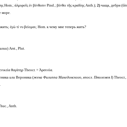
ης Hom.; ἁλμυροῖς ἐν βένθεσιν Pind.; βένθει τῆς κραδίης Anth.);
2)
чаща, дебри (ὕλη
е море.
 жить; ἐγὼ τί νυ βείομαι; Hom. к чему мне теперь жить?
игии
) Arst., Plut.
νικεία θυγάτηρ Theocr. = Ἀρσινόα.
реника
или
Вероника (
жена Филиппа Македонского, впосл. Птолемея
I
) Theocr.,
.
Thuc., Anth.