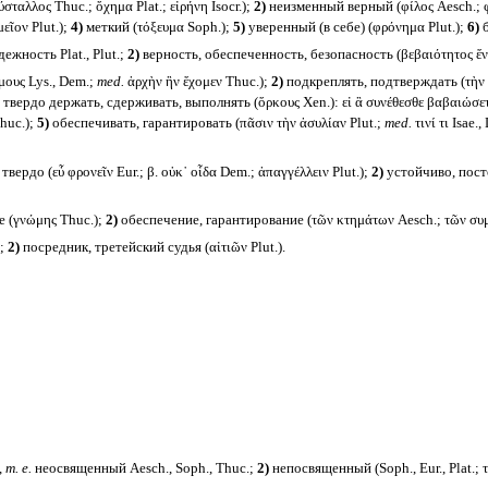
αλλος Thuc.; ὄχημα Plat.; εἰρήνη Isocr.);
2)
неизменный верный (φίλος Aesch.; φιλ
μεῖον Plut.);
4)
меткий (τόξευμα Soph.);
5)
уверенный (в себе) (φρόνημα Plut.);
6)
б
ежность Plat., Plut.;
2)
верность, обеспеченность, безопасность (βεβαιότητος ἕν
μους Lys., Dem.;
med.
ἀρχὴν ἣν ἔχομεν Thuc.);
2)
подкреплять, подтверждать (τὴν δό
твердо держать, сдерживать, выполнять (ὅρκους Xen.): εἰ ἃ συνέθεσθε βαβαιώσε
huc.);
5)
обеспечивать, гарантировать (πᾶσιν τὴν ἀσυλίαν Plut.;
med.
τινί τι Isae.,
ердо (εὖ φρονεῖν Eur.; β. οὐκ᾽ οἶδα Dem.; ἀπαγγέλλειν Plut.);
2)
устойчиво, посто
 (γνώμης Thuc.);
2)
обеспечение, гарантирование (τῶν κτημάτων Aesch.; τῶν συμ
);
2)
посредник, третейский судья (αἰτιῶν Plut.).
,
т. е.
неосвященный Aesch., Soph., Thuc.;
2)
непосвященный (Soph., Eur., Plat.; τ