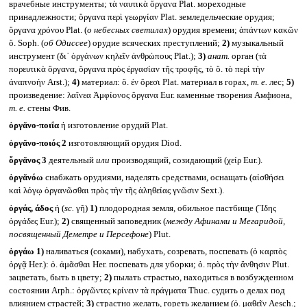
врачебные инструменты; τὰ ναυτικὰ ὄργανα Plat. мореходные
принадлежности; ὄργανα περὶ γεωργίαν Plat. земледельческие орудия;
ὄργανα χρόνου Plat. (
о небесных светилах
) орудия времени; ἁπάντων κακῶν
ὄ. Soph. (
об Одиссее
) орудие всяческих преступлений;
2)
музыкальный
инструмент (δι᾽ ὀργάνων κηλεῖν ἀνθρώπους Plat.);
3)
анат.
орган (τὰ
πορευτικὰ ὄργανα, ὄργανα πρὸς ἐργασίαν τῆς τροφῆς, τὸ ὄ. τὸ περὶ τὴν
ἀναπνοήν Arst.);
4)
материал: ὄ. ἐν ὄρεσι Plat. материал в горах,
т. е.
лес;
5)
произведение: λαΐνεα Ἀμφίονος ὄργανα Eur. каменные творения Амфиона,
т. е.
стены Фив.
ὀργᾰνο-ποιΐα
ἡ изготовление орудий Plat.
ὀργᾰνο-ποιός 2
изготовляющий орудия Diod.
ὄργᾰνος 3
деятельный
или
производящий, созидающий (χείρ Eur.).
ὀργᾰνόω
снабжать орудиями, наделять средствами, оснащать (αἰσθήσει
καὶ λόγῳ ὀργανῶσθαι πρὸς τὴν τῆς ἀληθείας γνῶσιν Sext.).
ὀργάς, άδος
ἡ (
sc.
γῆ)
1)
плодородная земля, обильное пастбище (Ἴδης
ὀργάδες Eur.);
2)
священный заповедник (
между Афинами и Мегаридой,
посвященный Деметре и Персефоне
) Plut.
ὀργάω
1)
наливаться (соками), набухать, созревать, поспевать (ὁ καρπὸς
ὀργᾷ Her.): ὀ. ἀμᾶσθαι Her. поспевать для уборки; ὀ. πρὸς τὴν ἄνθησιν Plut.
зацветать, быть в цвету;
2)
пылать страстью, находиться в возбужденном
состоянии Arph.: ὀργῶντες κρίνειν τὰ πράγματα Thuc. судить о делах под
влиянием страстей;
3)
страстно желать, гореть желанием (ὀ. μαθεῖν Aesch.;