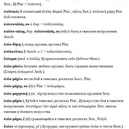
Xen.;
2)
Plat. = ὁπλιτική.
ὁπλῑτικός 3
гоплитский (ὅπλα, θώραξ Plat.; τάξεις Xen.): ὁπλιτικὴ μάχη Plat.
бой гоплитов.
ὁπλιτοπάλᾱς, ου
ὁ
дор.
= ὁπλῑτοπάλης.
ὁπλῑτο-πάλης,
дор.
ὁπλιτοπάλᾱς, ου
(πᾰ) ὁ боец в тяжелом вооружении
Aesch.
ὁπλο-θήκη
ἡ склад оружия, арсенал Plut.
ὁπλόκτῠπος 2
Aesch.
v. l.
= πεδιοπλόκτυπος.
ὅπλομαι
(
med.
к
ὁπλίζω
1)
приготовлять себе (δεῖπνον Hom.).
ὁπλο-μᾰνέω
безумно любить оружие, быть страшно воинственным
(Σπάρτη ὁπλομανεῖ Anth.).
ὁπλο-μᾰχέω
вести бой в тяжелых доспехах Isocr., Plut.
ὁπλο-μάχης, ου
(ᾰ) ὁ Plat. = ὁπλομάχος.
ὁπλο-μαχητική
ἡ (
sc.
τέχνη) искусство пользоваться оружием Sext.
ὁπλο-μᾰχία
ἡ
1)
бой в тяжелых доспехах Plat.;
2)
искусство боя в тяжелом
вооружении: ἐπιστήμων τῶν ἀμφὶ τάξεις τε καὶ ὁπλομαχίαν Xen. знаток
тактики и боевого искусства.
ὁπλο-μάχος 2
(ᾰ) сражающийся в тяжелых доспехах Xen., Polyb.
ὅπλον
τό (
преимущ.
pl.
)
1)
орудие, инструмент (φῦσαι ὅπλα τε πάντα Hom.):