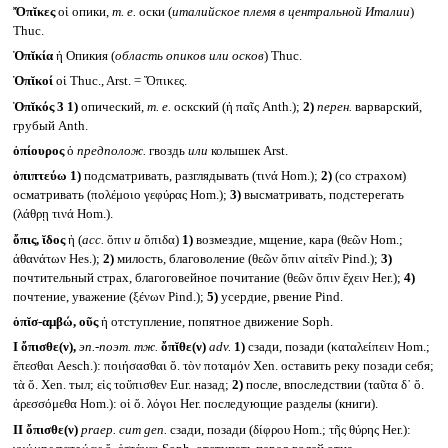
Ὄπῐκες
οἱ опики,
т. е.
оски (
италийское племя в центральной Италии
)
Thuc.
Ὀπῐκία
ἡ Опикия (
область опиков или осков
) Thuc.
Ὀπῐκοί
οἱ Thuc., Arst. = Ὄπικες.
Ὀπῐκός 3
1)
опический,
т. е.
оскский (ἡ παῖς Anth.);
2)
перен.
варварский,
грубый Anth.
ὀπίουρος
ὁ
предполож.
гвоздь
или
колышек Arst.
ὀπιπτεύω
1)
подсматривать, разглядывать (τινά Hom.);
2)
(со страхом)
осматривать (πολέμοιο γεφύρας Hom.);
3)
высматривать, подстерегать
(λάθρῃ τινά Hom.).
ὄπις, ῐδος
ἡ (
acc.
ὄπιν
и
ὄπιδα)
1)
возмездие, мщение, кара (θεῶν Hom.;
ἀθανάτων Hes.);
2)
милость, благоволение (θεῶν ὄπιν αἰτεῖν Pind.);
3)
почтительный страх, благоговейное почитание (θεῶν ὄπιν ἔχειν Her.);
4)
почтение, уважение (ξένων Pind.);
5)
усердие, рвение Pind.
ὀπῐσ-αμβώ, οῦς
ἡ отступление, попятное движение Soph.
I
ὄπισθε(ν),
эп.-поэт. тж.
ὄπῐθε(ν)
adv.
1)
сзади, позади (καταλείπειν Hom.;
ἕπεσθαι Aesch.): ποιήσασθαι ὄ. τὸν ποταμόν Xen. оставить реку позади себя;
τὰ ὄ. Xen. тыл; εἰς τοὔπισθεν Eur. назад;
2)
после, впоследствии (ταῦτα δ᾽ ὄ.
ἀρεσσόμεθα Hom.): οἱ ὄ. λόγοι Her. последующие разделы (книги).
II
ὄπισθε(ν)
praep. cum gen.
сзади, позади (δίφρου Hom.; τῆς θύρης Her.):