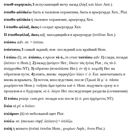
ὀπισθ-ουρητικός 3
испускающий мочу назад (λύγξ καὶ λέων Arst.).
ὀπισθο-φῠλᾰκέω
быть в тыловом охранении, быть в арьергарде Xen., Plut.
ὀπισθο-φῠλᾰκία
ἡ тыловое охранение, арьергард Xen.
I
ὀπισθο-φύλαξ, ᾰκος
ὁ солдат арьергарда Xen.
II
ὀπισθοφύλαξ, ᾰκος
adj.
находящийся в арьергарде (ὁπλῖται Xen.).
ὀπίσσω
adv.
эп.
= ὀπίσω.
ὀπίστατος 3
самый задний,
тж.
последний
или
крайний Hom.
I
ὀπίσω
(ῐ),
эп.
ὀπίσσω,
в прозе
τὸ ὀ.,
in crasi
τοὐπίσω
adv.
1)
сзади, позади
(λείπειν τι Hom.);
2)
назад (φεύγειν Her.; ἕλκειν τὰς ἡνίας Plat.; εἰς τὰ ὀ.
ἀπέρχεσθαι NT);
3)
обратно (ἀναπλῶσαι Her.): ἐν τῇ ὀ. κομιδῇ Her. на
обратном пути;
4)
опять, вновь: σφραγίζειν λύειν τ᾽ ὀ. Eur. запечатывать и
вновь вскрывать;
5)
потом, впоследствии, после (Τρωαὶ δέ μ᾽ ὀ. πᾶσαι
μωμήσονται Hom.): νοῆσαι ἅμα πρόσω καὶ ὀ. Hom. подумать сразу и о
прошлом и о будущем; οἱ ὀ. λόγοι Her. последующие разделы (сочинения).
II
ὀπίσω
praep. cum gen.
позади
или
после (ὁ ὀ. μου ἐρχόμενος NT).
ὅπλα
τά
pl.
к
ὅπλον.
ὁπλάριον
(ᾰ) τό небольшой щит Plut.
ὁπλέω
эп.
(
только
impf.
ὥπλεον) = ὁπλίζω.
ὁπλή
ἡ копыто (ὁπλαὶ ἱππεῖαι Hom.; χοιρίων Arph.; ὄνου Plut.).