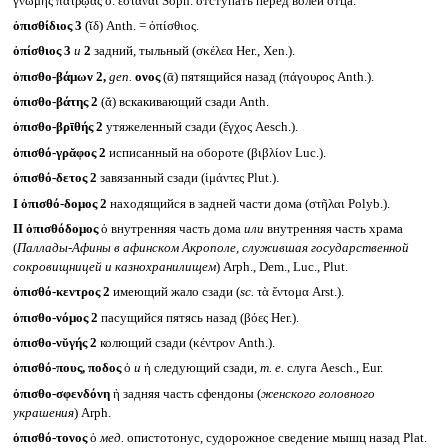
γνώμης πατρῴας ὄ. ἑστάναι Soph. отступать перед волей отца.
ὀπισθίδιος 3
(ῐδ) Anth. = ὀπίσθιος.
ὀπίσθιος 3
и
2
задний, тыльный (σκέλεα Her., Xen.).
ὀπισθο-βάμων 2,
gen.
ονος
(ᾱ) пятящийся назад (πάγουρος Anth.).
ὀπισθο-βάτης 2
(ᾰ) вскакивающий сзади Anth.
ὀπισθο-βρῑθής 2
утяжеленный сзади (ἔγχος Aesch.).
ὀπισθό-γρᾰφος 2
исписанный на обороте (βιβλίον Luc.).
ὀπισθό-δετος 2
завязанный сзади (ἱμάντες Plut.).
I
ὀπισθό-δομος 2
находящийся в задней части дома (στῆλαι Polyb.).
II
ὀπισθόδομος
ὁ внутренняя часть дома
или
внутренняя часть храма
(
Паллады-Афины в афинском Акрополе, служившая государственной
сокровищницей и казнохранилищем
) Arph., Dem., Luc., Plut.
ὀπισθό-κεντρος 2
имеющий жало сзади (
sc.
τὰ ἔντομα Arst.).
ὀπισθο-νόμος 2
пасущийся пятясь назад (βόες Her.).
ὀπισθο-νῠγής 2
колющий сзади (κέντρον Anth.).
ὀπισθό-πους, ποδος
ὁ
и
ἡ следующий сзади,
т. е.
слуга Aesch., Eur.
ὀπισθο-σφενδόνη
ἡ задняя часть сфендоны (
женского головного
украшения
) Arph.
ὀπισθό-τονος
ὁ
мед.
опистотонус, судорожное сведение мышц назад Plat.