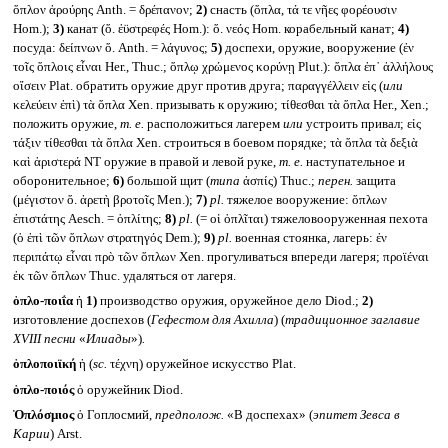
ὅπλον ἀρούρης Anth. = δρέπανον;
2)
снасть (ὅπλα, τά τε νῆες φορέουσιν
Hom.);
3)
канат (ὅ. ἐϋστρεφές Hom.): ὅ. νεός Hom. корабельный канат;
4)
посуда: δείπνων ὅ. Anth. = λάγυνος;
5)
доспехи, оружие, вооружение (ἐν
τοῖς ὅπλοις εἶναι Her., Thuc.; ὅπλῳ χρώμενος κορύνῃ Plut.): ὅπλα ἐπ᾽ ἀλλήλους
οἴσειν Plat. обратить оружие друг против друга; παραγγέλλειν εἰς (
или
κελεύειν ἐπὶ) τὰ ὅπλα Xen. призывать к оружию; τίθεσθαι τὰ ὅπλα Her., Xen.;
положить оружие,
т. е.
расположиться лагерем
или
устроить привал; εἰς
τάξιν τίθεσθαι τὰ ὅπλα Xen. строиться в боевом порядке; τὰ ὅπλα τὰ δεξιὰ
καὶ ἀριστερά NT оружие в правой и левой руке,
т. е.
наступательное и
оборонительное;
6)
большой щит (
типа
ἀσπίς) Thuc.;
перен.
защита
(μέγιστον ὅ. ἀρετὴ βροτοῖς Men.);
7)
pl.
тяжелое вооружение: ὅπλων
ἐπιστάτης Aesch. = ὁπλίτης;
8)
pl.
(= οἱ ὁπλῖται) тяжеловооруженная пехота
(ὁ ἐπὶ τῶν ὅπλων στρατηγός Dem.);
9)
pl.
военная стоянка, лагерь: ἐν
περιπάτῳ εἶναι πρὸ τῶν ὅπλων Xen. прогуливаться впереди лагеря; προϊέναι
ἐκ τῶν ὅπλων Thuc. удаляться от лагеря.
ὁπλο-ποιΐα
ἡ
1)
производство оружия, оружейное дело Diod.;
2)
изготовление доспехов (
Гефестом для Ахилла
) (
традиционное заглавие
XVIII
песни
«
Илиады
»)
.
ὁπλοποιϊκή
ἡ (
sc.
τέχνη) оружейное искусство Plat.
ὁπλο-ποιός
ὁ оружейник Diod.
Ὁπλόσμιος
ὁ Гоплосмий,
предполож.
«В доспехах» (
эпитет Зевса в
Карии
) Arst.