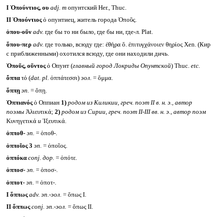
I
Ὀπούντιος, ου
adj. m
опунтский Her., Thuc.
II
Ὀπούντιος
ὁ опунтиец, житель города Ὀποῦς.
ὁπου-οῦν
adv.
где бы то ни было, где бы ни, где-л. Plat.
ὅπου-περ
adv.
где только, всюду где: ἐθήρα ὅ. ἐπιτυγχάνοιεν θηρίος Xen. (Кир
с приближенными) охотился всюду, где они находили дичь.
Ὀποῦς, οῦντος
ὁ Опунт (
главный город Локриды Опунтской
) Thuc.
etc.
ὄππα
τό (
dat. pl.
ὀππάτεσσι)
эол.
= ὄμμα.
ὅππῃ
эп.
= ὅπῃ.
Ὀππιανός
ὁ Оппиан
1)
родом из Киликии, греч. поэт
II в. н. э., автор
поэмы
Ἁλιευτικά;
2)
родом из Сирии, греч. поэт
II-III
вв. н. э., автор поэм
Κυνηγετικά
и
Ἰξευτικά.
ὁπποθ-
эп.
= ὁποθ-.
ὁπποῖος 3
эп.
= ὁποῖος.
ὁππόκα
conj.
дор.
= ὁπότε.
ὁπποσ-
эп.
= ὁποσ-.
ὁπποτ-
эп.
= ὁποτ-.
I
ὅππως
adv.
эп.-эол.
= ὅπως I.
II
ὅππως
conj.
эп.-эол.
= ὅπως II.