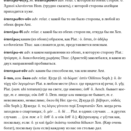
ὁποτέρω-θε(ν),
эп.
ὁπποτέρωθεν
adv. relat.
с которой из обеих сторон: ὁ.
Ἀχαιοὶ κλονέονται Hom. (трудно сказать), с которой стороны ахейцам
приходится хуже.
ὁποτερωθεν-οῦν
adv. relat.
с какой бы то ни было стороны, в любой из
обеих форм Arst.
ὁποτέρω-θῐ
adv. relat.
с какой бы из обеих сторон ни, откуда бы ни Xen.
ὁποτέρως
каким (из обоих) образом, как Plat.: ὁ. ἔσται, ἐν ἀδήλῳ
κινδυνεύεται Thuc. как сложится дело, представляется неясным.
ὁποτέρω-σε
adv.
в каком направлении из обоих, в которую сторону Plat.:
ἠπόρησε, ὁ. διακινδυνεύσῃ χωρήσας Thuc. (Аристей) заколебался, в каком из
двух направлений пробиваться.
ὁποτερωσ-οῦν
adv.
каким бы способом ни, так или иначе Arst.
ὅ-που,
ион.
ὅκου
adv. relat.
1)
где (ὅ. τὰ δώματ᾽ ἐστὶν Οἰδίπου Soph.): ὅ. ἂν
τύχῃ τῶν λεγομένων Plat. в любом месте (
досл.
где придется в) речи; ὅ. γῆς
Plat. (
лат.
ubi terrarum) где на свете, где именно; ἐσθ᾽ ὅ. Aesch. бывает кое-
где,
т. е.
иногда; οὐκ ἔσθ᾽ ὅ. Dem. нигде
или
никогда не бывает,
т. е.
невозможно, немыслимо; ὅκου δή Her. где-то;
2)
куда (ὅ. βέβηκεν, οὐδεὶς
οἶδε Soph.);
3)
когда: ὅ. τις λόγος γένοιτο περὶ Σπαρτιατῶν Xen. когда речь
заходила о спартанцах; ὅ. μέν … ὅ. δέ … Plut. в одних случаях … в других
случаях … (
см. тж. в
1: ἔσθ᾽ ὅ.
и
οὐκ ἔσθ᾽ ὅ.);
4)
(
преимущ. с
γέ) так как,
поскольку, если: ὅ. γε καὶ ἡμῶν ἑκάστῳ τοσαῦτα δέδωκεν Xen. (Кир очень
богат), поскольку (
или
если) каждому из нас он столько дал.