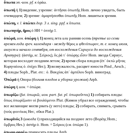
ὄπωπα
эп.-ион.
pf.
к
ὁράω.
ὀπωπή
ἡ
1)
видение, узрение: ἀντῆσαι ὀπωπῆς Hom. лично увидеть, быть
очевидцем;
2)
зрение: ἁμαρτήσεσθαι ὀπωπῆς Hom. лишиться зрения.
ὀπώπη,
v. l.
ὀπώπει
дор. 3 л.
sing. ppf.
к
ὄπωπα.
ὀπωπητήρ, ῆρος
ὁ HH = ὀπτήρ 1.
ὀπώρᾱ,
ион.
ὀπώρη
ἡ
1)
конец лета
или
ранняя осень (
третье из семи
времен года греч. календаря - между
θέρος
и
φθινόπωρον,
т. е. конец июля,
август и начало сентября, от восхождения Сириуса до восхождения
Арктура
): (ἀστήρ,
sc.
Σείριος), ὅς ῥά τ᾽ ὀπώρης εἶσιν Hom. звезда Сириус,
которая восходит поздним летом;
2)
время сбора плодов (ἐπ᾽ ὀκτὼ μῆνας
Κυρηναίους ὀ. ἐπέχει Her.);
3)
возмужалость, расцвет юности Pind., Aesch.;
4)
плоды Soph., Plat.
etc.
: ὀ. Βακχίας ἀπ᾽ ἀμπέλου Soph. виноград.
Ὀπώρᾱ
ἡ Опора (
богиня плодов и уборка урожая
) Arph.
ὀπώρη
ἡ
ион.
= ὀπώρα.
ὀπωρίζω
(
fut.
ὀπωριῶ;
ион.
part. fut. pl.
ὀπωριεῦντες)
1)
собирать плоды:
ὅπως ὀπωρίζωσιν οἱ βουλόμενοι Plut. (Кимон убрал все ограждения), чтобы
все желающие могли рвать (у него) плоды;
2)
собирать, снимать, срывать
(τοὺς φοινίκας Her.; σῦκα Plat.).
ὀπωρῐνός 3
(
иногда
ῑ) приходящийся на позднее лето (Βορέης Hom.;
ὄμβρος Hes.): ἀστὴρ ὀ. Hom. = Σείριος (
см.
ὀπώρα 1).
ὀπωρο-φορέω
приносить плоды Anth.