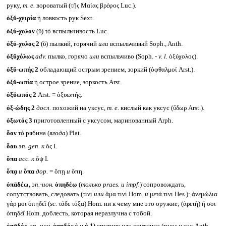
руку,
т. е.
вороватый (τῆς Μαίας βρέφος Luc.).
ὀξῠ-χειρία
ἡ ловкость рук Sext.
ὀξύ-χολον
(ῠ) τό вспыльчивость Luc.
ὀξύ-χολος 2
(ῠ) пылкий, горячий
или
вспыльчивый Soph., Anth.
ὀξῠχόλως
adv.
пылко, горячо
или
вспыльчиво (Soph. -
v. l.
ὀξύχολος).
ὀξῠ-ωπής 2
обладающий острым зрением, зоркий (ὀφθαλμοί Arst.).
ὀξῠ-ωπία
ἡ острое зрение, зоркость Arst.
ὀξῠωπός 2
Arst. = ὀξυωπής.
ὀξ-ώδης 2
досл.
похожий на уксус,
т. е.
кислый как уксус (ὕδωρ Arst.).
ὀξωτός 3
приготовленный с уксусом, маринованный Arph.
ὄον
τό рябина (
ягода
) Plat.
ὅου
эп.
gen.
к
ὅς I.
ὄπα
acc.
к
ὄψ I.
ὅπᾳ
и
ὅπα
дор.
= ὅπῃ
и
ὅπη.
ὀπᾱδέω,
эп.-ион.
ὀπηδέω
(
только
praes.
и
impf.
) сопровождать,
сопутствовать, следовать (τινι
или
ἅμα τινί Hom.
и
μετά τινι Hes.): ἀνεμώλια
γάρ μοι ὀπηδεῖ (
sc.
τάδε τόξα) Hom. ни к чему мне это оружие; (ἀρετὴ) ἥ σοι
ὀπηδεῖ Hom. доблесть, которая неразлучна с тобой.