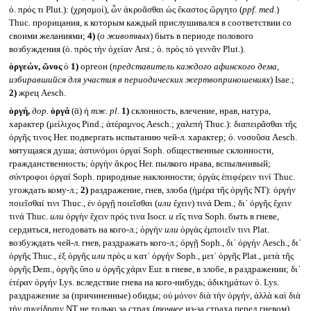
ὀ. πρός τι Plut.): (χρησμοί), ὦν ἀκροᾶσθαι ὡς ἕκαστος ὤργητο (
ppf. med.
)
Thuc. прорицания, к которым каждый прислушивался в соответствии со
своими желаниями;
4)
(
о животных
) быть в периоде полового
возбуждения (ὀ. πρὸς τὴν ὀχείαν Arst.; ὀ. πρὸς τὸ γεννᾶν Plut.).
ὀργεών, ῶνος
ὁ
1)
оргеон (
представитель каждого афинского дема,
избиравшийся для участия в периодических жертвоприношениях
) Isae.;
2)
жрец Aesch.
ὀργή,
дор.
ὀργά
(ᾱ) ἡ
тж.
pl.
1)
склонность, влечение, нрав, натура,
характер (μείλιχος Pind.; ἀτέραμνος Aesch.; χαλεπή Thuc.): διαπειρᾶσθαι τῆς
ὀργῆς τινος Her. подвергать испытанию чей-л. характер; ὀ. νοσοῦσα Aesch.
мятущаяся душа; ἀστυνόμοι ὀργαί Soph. общественные склонности,
гражданственность; ὀργὴν ἄκρος Her. пылкого нрава, вспыльчивый;
σύντροφοι ὀργαί Soph. природные наклонности; ὀργὰς ἐπιφέρειν τινί Thuc.
угождать кому-л.;
2)
раздражение, гнев, злоба (ἡμέρα τῆς ὀργῆς NT): ὀργὴν
ποιεῖσθαί τινι Thuc., ἐν ὀργῇ ποιεῖσθαι (
или
ἔχειν) τινά Dem.; δι᾽ ὀργῆς ἔχειν
τινά Thuc.
или
ὀργὴν ἔχειν πρός τινα Isocr.
и
εἴς τινα Soph. быть в гневе,
сердиться, негодовать на кого-л.; ὀργὴν
или
ὀργὰς ἐμποιεῖν τινι Plat.
возбуждать чей-л. гнев, раздражать кого-л.; ὀργῇ Soph., δι᾽ ὀργήν Aesch., δι᾽
ὀργῆς Thuc., ἐξ ὀργῆς
или
πρὸς
и
κατ᾽ ὀργήν Soph., μετ᾽ ὀργῆς Plat., μετὰ τῆς
ὀργῆς Dem., ὀργῆς ὕπο
и
ὀργῆς χάριν Eur. в гневе, в злобе, в раздражении; δι᾽
ἑτέραν ὀργήν Lys. вследствие гнева на кого-нибудь; ἀδικημάτων ὀ. Lys.
раздражение за (причиненные) обиды; οὐ μόνον διὰ τὴν ὀργήν, ἀλλὰ καὶ διὰ
τὴν συνείδησιν NT не только за страх (
точнее
из-за страха перед гневом),