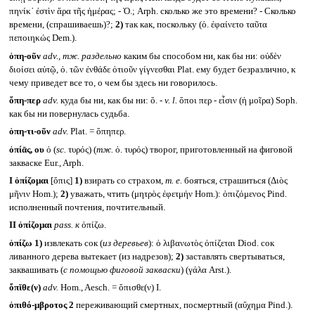
πηνίκ᾽ ἐστὶν ἄρα τῆς ἡμέρας; - Ὁ.; Arph. сколько же это времени? - Сколько
времени, (спрашиваешь)?;
2)
так как, поскольку (ὁ. ἐφαίνετο ταῦτα
πεποιηκώς Dem.).
ὁπη-οῦν
adv.,
тж. раздельно
каким бы способом ни, как бы ни: οὐδὲν
διοίσει αὐτῷ, ὁ. τῶν ἐνθάδε ὁτιοῦν γίγνεσθαι Plat. ему будет безразлично, к
чему приведет все то, о чем бы здесь ни говорилось.
ὅπη-περ
adv.
куда бы ни, как бы ни: ὅ. -
v. l.
ὅποι περ - εἶσιν (ἡ μοῖρα) Soph.
как бы ни повернулась судьба.
ὁπη-τι-οῦν
adv.
Plat. = ὅπηπερ.
ὀπίᾱς, ου
ὁ (
sc.
τυρός) (
тж.
ὀ. τυρός) творог, приготовленный на фиговой
закваске Eur., Arph.
I
ὀπίζομαι
[ὄπις]
1)
взирать со страхом,
т. е.
бояться, страшиться (Διὸς
μῆνιν Hom.);
2)
уважать, чтить (μητρὸς ἐφετμήν Hom.): ὀπιζόμενος Pind.
исполненный почтения, почтительный.
II
ὀπίζομαι
pass.
к
ὀπίζω.
ὀπίζω
1)
извлекать сок (
из деревьев
): ὁ λιβανωτὸς ὀπίζεται Diod. сок
ливанного дерева вытекает (из надрезов);
2)
заставлять свертываться,
заквашивать (
с помощью фиговой закваски
) (γάλα Arst.).
ὄπῐθε(ν)
adv.
Hom., Aesch. = ὄπισθε(ν) I.
ὀπιθό-μβροτος 2
переживающий смертных, посмертный (αὔχημα Pind.).