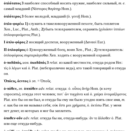
ὁπλότατος 3
наиболее способный носить оружие, наиболее сильный,
т. е.
самый младший (Νέστορος θυγάτηρ Hom.).
ὁπλότερος 3
более молодой, младший (ὁ. γενεῇ Hom.).
ὁπλο-φορέω
1)
служить в тяжеловооруженной пехоте, быть гоплитом
Xen., Luc., Plut., Anth.;
2)
быть телохранителем, охранять (χιλιάσιν ἱππέων
ὁπλοφορούμενος Plut.).
I
ὁπλο-φόρος 2
носящий доспехи, вооруженный (Δαναοί Eur.).
II
ὁπλοφόρος
ὁ
1)
вооруженный боец, воин Xen., Plut.;
2)
телохранитель:
ὁπλοφόρους συμπεριάγεσθαι Xen. ходить с вооруженной охраной.
ὁ-ποδᾰπός,
ион.
ὁκοδᾰπός 3
relat.
из какой местности, откуда родом Her.:
τίς ὁ λέγων καὶ ὁ. Plat. (небезразлично ведь), кто такой говорящий и откуда
он.
Ὀπόεις, όεντος
ὁ
эп.
= Ὀποῦς.
ὁ-πόθεν,
эп.
ὁππόθεν
adv. relat.
откуда: ὁ. οὗτος ἄνήρ Hom. (я хочу
спросить), откуда этот человек; ποτ᾽ ὢν τυγχάνει καὶ ὁ. χαίρει ὀνομαζόμενος
Plat. кто бы он ни был, и откуда бы ему ни было угодно взять свое имя,
т.
е.
как бы он ни называл себя; οὐκ ἔστι μοι χρήματα, ὁ. ἐκτίσω Plat. у меня
нет денег, из которых я мог бы заплатить.
ὁποθεν-οῦν
adv. relat.
откуда бы ни, откуда-нибудь: ἄν τε ἄλλοθεν ὁ. Plat.
или еще откуда-нибудь.