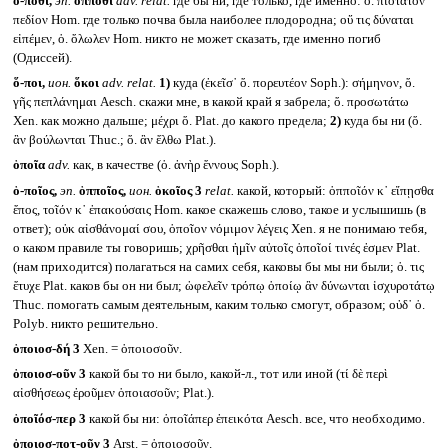
ὁ-πόθῐ,
эп.
ὁππόθι
adv. relat.
где бы ни, где только, где именно: ὁ. πιότατον
πεδίον Hom. где только почва была наиболее плодородна; οὔ τις δύναται
εἰπέμεν, ὁ. ὄλωλεν Hom. никто не может сказать, где именно погиб
(Одиссей).
ὅ-ποι,
ион.
ὅκοι
adv. relat.
1)
куда (ἐκεῖσ᾽ ὅ. πορευτέον Soph.): σήμηνον, ὅ.
γῆς πεπλάνημαι Aesch. скажи мне, в какой край я забрела; ὅ. προσωτάτω
Xen. как можно дальше; μέχρι ὅ. Plat. до какого предела;
2)
куда бы ни (ὅ.
ἂν βούλωνται Thuc.; ὅ. ἂν ἔλθω Plat.).
ὁποῖα
adv.
как, в качестве (ὁ. ἀνὴρ ἔννους Soph.).
ὁ-ποῖος,
эп.
ὁπποῖος,
ион.
ὁκοῖος
3
relat.
какой, который: ὁπποῖόν κ᾽ εἴπῃσθα
ἔπος, τοῖόν κ᾽ ἐπακούσαις Hom. какое скажешь слово, такое и услышишь (в
ответ); οὐκ αἰσθάνομαί σου, ὁποῖον νόμιμον λέγεις Xen. я не понимаю тебя,
о каком правиле ты говоришь; χρῆσθαι ἡμῖν αὐτοῖς ὁποῖοί τινές ἐσμεν Plat.
(нам приходится) полагаться на самих себя, каковы бы мы ни были; ὁ. τις
ἔτυχε Plat. каков бы он ни был; ὠφελεῖν τρόπῳ ὁποίῳ ἂν δύνωνται ἰσχυροτάτῳ
Thuc. помогать самым деятельным, каким только смогут, образом; οὐδ᾽ ὁ.
Polyb. никто решительно.
ὁποιοσ-δή 3
Xen. = ὁποιοσοῦν.
ὁποιοσ-οῦν 3
какой бы то ни было, какой-л., тот или иной (τί δὲ περὶ
αἰσθήσεως ἐροῦμεν ὁποιασοῦν; Plat.).
ὁποῖόσ-περ 3
какой бы ни: ὁποῖάπερ ἐπεικότα Aesch. все, что необходимо.
ὁποιοσ-ποτ-οῦν 3
Arst. = ὁποιοσοῦν.