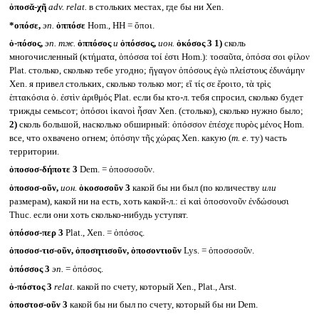
ὁποσᾰ-χῆ
adv. relat.
в стольких местах, где бы ни Xen.
*οπόσε,
эп.
ὁππόσε
Hom., HH = ὅποι.
ὁ-πόσος,
эп. тж.
ὁππόσος
и
ὁπόσσος,
ион.
ὁκόσος
3
1)
сколь
многочисленный (κτήματα, ὁπόσσα τοί ἐστι Hom.): τοσαῦτα, ὁπόσα σοι φίλον
Plat. столько, сколько тебе угодно; ἤγαγον ὁπόσους ἐγὼ πλείστους ἐδυνάμην
Xen. я привел стольких, сколько только мог; εἴ τίς σε ἔροιτο, τὰ τρὶς
ἑπτακόσια ὁ. ἐστὶν ἀριθμός Plat. если бы кто-л. тебя спросил, сколько будет
трижды семьсот; ὁπόσοι ἱκανοὶ ἦσαν Xen. (столько), сколько нужно было;
2)
сколь большой, насколько обширный: ὁπόσσον ἐπέσχε πυρὸς μένος Hom.
все, что охвачено огнем; ὁπόσην τῆς χώρας Xen. какую (
т. е.
ту) часть
территории.
ὁποσοσ-δήποτε 3
Dem. = ὁποσοσοῦν.
ὁποσοσ-οῦν,
ион.
ὁκοσοσοῦν 3
какой бы ни был (по количеству
или
размерам), какой ни на есть, хоть какой-л.: εἰ καὶ ὁποσονοῦν ἐνδώσουσι
Thuc. если они хоть сколько-нибудь уступят.
ὁπόσοσ-περ 3
Plat., Xen. = ὁπόσος.
ὁποσοσ-τισ-οῦν, ὁποσητισοῦν, ὁποσοντιοῦν
Lys. = ὁποσοσοῦν.
ὁπόσσος 3
эп.
= ὁπόσος.
ὁ-πόστος 3
relat.
какой по счету, который Xen., Plat., Arst.
ὁποστοσ-οῦν 3
какой бы ни был по счету, который бы ни Dem.