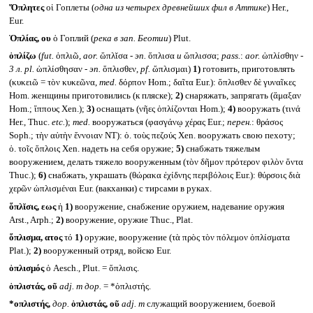
Ὅπλητες
οἱ Гоплеты (
одна из четырех древнейших фил в Аттике
) Her.,
Eur.
Ὁπλίας, ου
ὁ Гоплий (
река в зап. Беотии
) Plut.
ὁπλίζω
(
fut.
ὁπλιῶ,
aor.
ὥπλῐσα -
эп.
ὅπλισα
и
ὥπλισσα;
pass.
:
aor.
ὡπλίσθην -
3 л.
pl.
ὡπλίσθησαν -
эп.
ὅπλισθεν,
pf.
ὥπλισμαι)
1)
готовить, приготовлять
(κυκειῶ = τὸν κυκεῶνα,
med.
δόρπον Hom.; δαῖτα Eur.): ὅπλισθεν δὲ γυναῖκες
Hom. женщины приготовились (к пляске);
2)
снаряжать, запрягать (ἅμαξαν
Hom.; ἵππους Xen.);
3)
оснащать (νῆες ὁπλίζονται Hom.);
4)
вооружать (τινά
Her., Thuc.
etc.
);
med.
вооружаться (φασγάνῳ χέρας Eur.;
перен.
: θράσος
Soph.; τὴν αὐτὴν ἔννοιαν NT): ὁ. τοὺς πεζούς Xen. вооружать свою пехоту;
ὁ. τοῖς ὅπλοις Xen. надеть на себя оружие;
5)
снабжать тяжелым
вооружением, делать тяжело вооруженным (τὸν δῆμον πρότερον φιλὸν ὄντα
Thuc.);
6)
снабжать, украшать (θώρακα ἐχίδνης περιβόλοις Eur.): θύρσοις διὰ
χερῶν ὡπλισμέναι Eur. (вакханки) с тирсами в руках.
ὅπλῐσις, εως
ἡ
1)
вооружение, снабжение оружием, надевание оружия
Arst., Arph.;
2)
вооружение, оружие Thuc., Plat.
ὅπλισμα, ατος
τό
1)
оружие, вооружение (τὰ πρὸς τὸν πόλεμον ὁπλίσματα
Plat.);
2)
вооруженный отряд, войско Eur.
ὁπλισμός
ὁ Aesch., Plut. = ὅπλισις.
ὁπλιστάς, οῦ
adj. m
дор.
= *ὁπλιστής.
*οπλιστής,
дор.
ὁπλιστάς, οῦ
adj. m
служащий вооружением, боевой