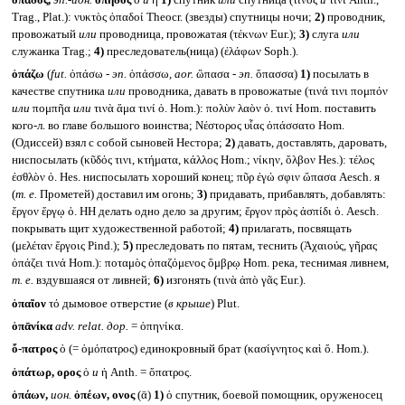
ὀπᾱδός,
эп.-ион.
ὀπηδός
ὁ
и
ἡ
1)
спутник
или
спутница (τινος
и
τινι Anth.,
Trag., Plat.): νυκτὸς ὀπαδοί Theocr. (звезды) спутницы ночи;
2)
проводник,
провожатый
или
проводница, провожатая (τέκνων Eur.);
3)
слуга
или
служанка Trag.;
4)
преследователь(ница) (ἐλάφων Soph.).
ὀπάζω
(
fut.
ὀπάσω -
эп.
ὀπάσσω,
aor.
ὤπασα -
эп.
ὄπασσα)
1)
посылать в
качестве спутника
или
проводника, давать в провожатые (τινά τινι πομπόν
или
πομπῆα
или
τινὰ ἅμα τινί ὀ. Hom.): πολὺν λαὸν ὀ. τινί Hom. поставить
кого-л. во главе большого воинства; Νέστορος υἷας ὀπάσσατο Hom.
(Одиссей) взял с собой сыновей Нестора;
2)
давать, доставлять, даровать,
ниспосылать (κῦδός τινι, κτήματα, κάλλος Hom.; νίκην, ὄλβον Hes.): τέλος
ἐσθλὸν ὀ. Hes. ниспосылать хороший конец; πῦρ ἐγώ σφιν ὤπασα Aesch. я
(
т. е.
Прометей) доставил им огонь;
3)
придавать, прибавлять, добавлять:
ἔργον ἔργῳ ὀ. HH делать одно дело за другим; ἔργον πρὸς ἀσπίδι ὀ. Aesch.
покрывать щит художественной работой;
4)
прилагать, посвящать
(μελέταν ἔργοις Pind.);
5)
преследовать по пятам, теснить (Ἀχαιούς, γῆρας
ὀπάζει τινά Hom.): ποταμὸς ὀπαζόμενος ὄμβρῳ Hom. река, теснимая ливнем,
т. е.
вздувшаяся от ливней;
6)
изгонять (τινὰ ἀπὸ γᾶς Eur.).
ὀπαῖον
τό дымовое отверстие (
в крыше
) Plut.
ὁπᾱνίκα
adv. relat.
дор.
= ὁπηνίκα.
ὄ-πατρος
ὁ (= ὁμόπατρος) единокровный брат (κασίγνητος καὶ ὄ. Hom.).
ὀπάτωρ, ορος
ὁ
и
ἡ Anth. = ὄπατρος.
ὀπάων,
ион.
ὀπέων, ονος
(ᾱ)
1)
ὁ спутник, боевой помощник, оруженосец