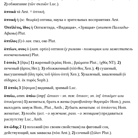
2)
обжигание (τῶν σκευῶν Luc.).
ὀπτικά
τά Arst. = ὀπτική.
ὀπτική
ἡ (
sc.
θεωρία) оптика, наука о зрительных восприятиях Arst.
Ὀπτῐλέτις, ῐδος
ἡ Оптилетида, «Видящая», «Зрящая» (
эпитет Паллады-
Афины
) Plut.
ὀπτίλος
(ῐ) ὁ
лак.
глаз, око Plut.
ὀπτίων, ονος
ὁ (
лат.
optio) оптион (
у римлян - помощник или заместитель
военачальника
) Plut.
I
ὀπτός 3
[ἕψω]
1)
жареный (κρέας Hom.; βρώματα Plut.; ἰχθύς NT);
2)
печеный (ἄρτος Her.);
3)
обожженный (πλίνθος Xen.);
4)
сушеный,
высушенный (ὕλη πρὸς τοῦ ἡλίου ὀπτή Xen.);
5)
каленый, закаленный (ὁ
σίδηρος ὀ. ἐκ πυρός Soph.).
II
ὀπτός 3
[ὄψομαι] видимый, зримый Luc.
ὀπυίω,
атт.
ὀπύω
(
impf.
ὤπυιον -
эп. тж.
ὄπυιον;
эп.
inf.
ὀπυιέμεν
или
ὀπυιέμεναι)
1)
жениться, брать в жены (πρεσβυτάτην θυγατρῶν Hom.);
pass.
выходить замуж Hom., Plut., Anth.;
2)
быть женатым: οἱ ὀπυίοντες Hom.
женатые;
3)
поздн.
(
act. -
о мужчине,
pass. -
о женщине
) предаваться
распутству Luc., Anth.
ὀπ-ώδης 2
1)
похожий (по своим свойствам) на фиговый сок,
действующий, как закваска (πόα Arst.);
2)
сочный (ξύλον Plut.).