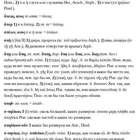
Hom.;
2)
ὁ
и
ἡ слуга
или
служанка Her., Aesch., Soph.;
3)
ὁ пастух (μήλων
Pind.).
ὄπεας, ατος
τό
атт.
= ὕπεας.
ὅπερ
1)
n к
ὅσπερ;
2)
эп.
m
= ὅσπερ.
ὀπέων, ονος
ὁ
и
ἡ
ион.
= ὀπάων.
ὀπή
ἡ [ὄψ II]
1)
дыра, прореха (
sc.
τοῦ τριβωνίου Arph.);
2)
яма, пещера (ἐν
τῇ γῇ Arst.);
3)
дымовое отверстие (в крыше) Arph.
ὅπῃ
или
ὅπη,
эп. тж.
ὅππῃ,
дор.
ὅπᾳ
или
ὅπα,
ион.
ὅκῃ
(
тж. без
ι
subscriptum
)
adv. relat.
1)
(туда), куда: ἄρχ᾽, ὅ. σε θυμὸς κελεύει Hom. веди,
куда велит твое мужество; τουτ᾽ ἤδη ὅ. ἀποβήσεται, ἄδηλον Plat. к чему это
приведет, неясно; ὅ. γῆς Eur.
etc.
(
лат.
ubi terrarum) в какое бы место ни,
куда бы ни,
тж.
где бы ни;
2)
(там), где: ὅ. ἂν τύχωσι τῆς γῆς Plat. где бы
они ни находились;
3)
(так), как, каким образом: ὅ. δυνατον Xen. так, как
возможно; εἴτε ὅ. δὴ καὶ ὅπως Plat. таким ли, или иным способом; ὅ. ἂν
δοκῇ ἀμφοτέροις Thuc. если бы так было угодно обоим.
ὀπηδ-
эп.-ион.
= ὀπαδ-.
ὁ-πηλίκος 3
(ῐ)
relat.
сколь большой, каких размеров: ὁπόσα μέρη πλήθει καὶ
ὁπηλίκα Plat. сколько частей и каких по размерам.
ὁπηλῐκοσ-οῦν 3
каких бы размеров ни Arst., Diod.
ὁ-πηνίκα,
дор.
ὁπᾱνίκα
(ῐ)
adv. relat.
1)
когда, как только (ὁ. ἂν θεὸς πλοῦν
εἴκῃ Soph.): ὁ. καὶ δοκοίη τῆς ὥρας Xen. когда будет сочтено нужным;