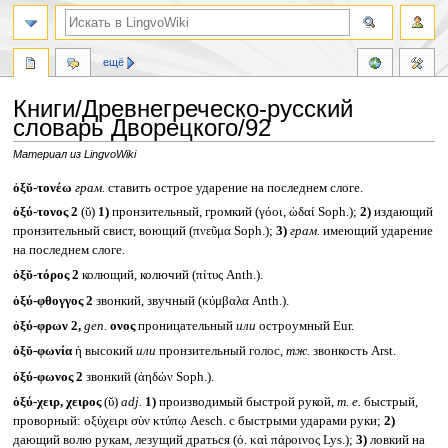
ещё
Книги/Древнегреческо-русский
словарь Дворецкого/92
Материал из LingvoWiki
Перейти
Перейти
ὀξῠ-τονέω
грам.
ставить острое ударение на последнем слоге.
к
к
ὀξύ-τονος 2
(ῠ)
1)
пронзительный, громкий (γόοι, ὠδαί Soph.);
2)
издающий
навигации
поиску
пронзительный свист, воющий (πνεῦμα Soph.);
3)
грам.
имеющий ударение
на последнем слоге.
ὀξῠ-τόρος 2
колющий, колючий (πίτυς Anth.).
ὀξύ-φθογγος 2
звонкий, звучный (κύμβαλα Anth.).
ὀξύ-φρων 2,
gen.
ονος
проницательный
или
остроумный Eur.
ὀξῠ-φωνία
ἡ высокий
или
пронзительный голос,
тж.
звонкость Arst.
ὀξύ-φωνος 2
звонкий (ἀηδών Soph.).
ὀξύ-χειρ, χειρος
(ῠ)
adj.
1)
производимый быстрой рукой,
т. е.
быстрый,
проворный: οξὐχειρι σὺν κτύπῳ Aesch. с быстрыми ударами руки;
2)
дающий волю рукам, лезущий драться (ὀ. καὶ πάροινος Lys.);
3)
ловкий на