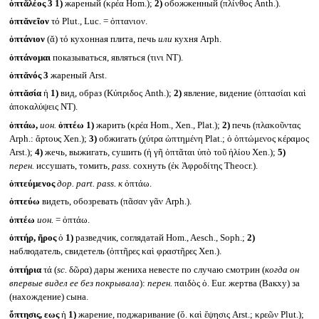
ὀπτᾰλέος 3
1)
жареный (κρέα Hom.);
2)
обожженный (πλίνθος Anth.).
ὀπτᾰνεῖον
τό Plut., Luc. = ὀπτανιον.
ὀπτάνιον
(ᾰ) τό кухонная плита, печь
или
кухня Arph.
ὀπτάνομαι
показываться, являться (τινι NT).
ὀπτᾰνός 3
жареный Arst.
ὀπτᾰσία
ἡ
1)
вид, образ (Κύπριδος Anth.);
2)
явление, видение (ὀπτασίαι καὶ
ἀποκαλύψεις NT).
ὀπτάω,
ион.
ὀπτέω
1)
жарить (κρέα Hom., Xen., Plat.);
2)
печь (πλακοῦντας
Arph.: ἄρτους Xen.);
3)
обжигать (χύτρα ὠπτημένη Plat.; ὁ ὀπτώμενος κέραμος
Arst.);
4)
жечь, выжигать, сушить (ἡ γῆ ὀπτᾶται ὑπὸ τοῦ ἡλίου Xen.);
5)
перен.
иссушать, томить,
pass.
сохнуть (ἐκ Ἀφροδίτης Theocr.).
ὀπτεύμενος
дор.
part. pass.
к
ὀπτάω.
ὀπτεύω
видеть, обозревать (πᾶσαν γᾶν Arph.).
ὀπτέω
ион.
= ὀπτάω.
ὀπτήρ, ῆρος
ὁ
1)
разведчик, соглядатай Hom., Aesch., Soph.;
2)
наблюдатель, свидетель (ὀπτῆρες καὶ φραστῆρες Xen.).
ὀπτήρια
τά (
sc.
δῶρα) дары жениха невесте по случаю смотрин (
когда он
впервые видел ее без покрывала
):
перен.
παιδὸς ὀ. Eur. жертва (Вакху) за
(нахождение) сына.
ὄπτησις, εως
ἡ
1)
жарение, поджаривание (ὄ. καὶ ἕψησις Arst.; κρεῶν Plut.);