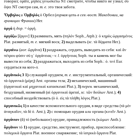
говорил; ὁρᾶτε, μηδεὶς γινωσκέτω NT смотрите, чтобы никто не узнал; σὺ
ὄψει NT смотри сам,
т. е.
это твоя забота.
Ὄρβηλος
и
Ὀρβηλός
ὁ Орбел (
горная цепь в сев.-вост. Македонии, на
границах Фракии
) Her.
ὀργά
ἡ
дор.
= ὀργή.
ὀργάζω
[ἔργον]
1)
разминать, мять (πηλόν Soph., Arph.): ὁ κηρὸς ὠργασμένος
Plat. размятый,
т. е.
мягкий воск;
2)
выделывать (
sc.
τὰ δέρματα Her.).
ὀργαίνω
(
aor.
ὤργᾱνα)
1)
раздражать, сердить, выводить из себя: καὶ ἂν
πέτρου φύσιν σύ γ᾽ ὀργάνειας -
v. l.
ὀργήνειας Soph. ты и камень мог бы
вывести из себя;
2)
раздражаться, выходить из себя Soph.: ὀ. τινί Eur.
сердиться на кого-л.
ὀργᾰνικός 3
1)
служащий орудием,
т. е.
инструментальный, органический:
τὰ ὀργανικά (μέρη) Arst. органы тела;
2)
механический, машинный
(ὀργανικαὶ καὶ μηχανικαὶ κατασκευαί Plut.);
3)
перен.
механический,
бездушный, низменный (αἱ ὀργανικαὶ ἀρεταί,
sc.
τῶν δούλων Arst.);
4)
способный воздействовать (ὁ ὀ. εἰς τὰ πλήθη λόγος Plat.).
ὀργανικῶς
1)
в качестве вспомогательного орудия, в виде средства (τὰ μὲν
ἀναγκαῖον, τὰ δὲ ὀ. Arst.);
2)
с помощью орудия
или
органа (κινεῖν Arst.).
ὀργάνιον
(ᾰ) τό (небольшое) орудие, принадлежность (κώμων Anth.).
ὄργᾰνον
τό
1)
орудие, средство, инструмент, прибор, приспособление:
πολεμικὰ ὄργανα Plat. военное снаряжение; τὰ ἰατρικὰ ὄργανα Plat.