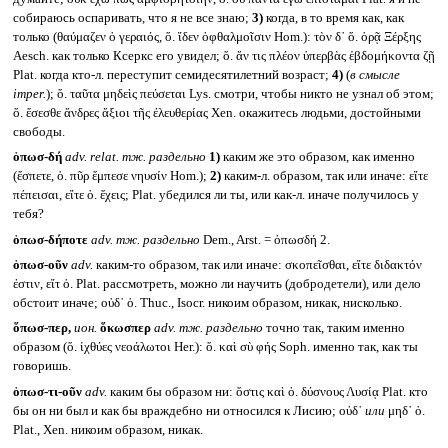
собираюсь оспаривать, что я не все знаю;
3)
когда, в то время как, как
только (θαύμαζεν ὁ γεραιός, ὅ. ἴδεν ὀφθαλμοῖσιν Hom.): τὸν δ᾽ ὅ. ὁρᾷ Ξέρξης
Aesch. как только Ксеркс его увидел; ὅ. ἄν τις πλέον ὑπερβὰς ἑβδομήκοντα ζῇ
Plat. когда кто-л. переступит семидесятилетний возраст;
4)
(
в смысле
imper.
); ὅ. ταῦτα μηδεὶς πεύσεται Lys. смотри, чтобы никто не узнал об этом;
ὅ. ἔσεσθε ἄνδρες ἄξιοι τῆς ἐλευθερίας Xen. окажитесь людьми, достойными
свободы.
ὁπωσ-δή
adv. relat.
тж. раздельно
1)
каким же это образом, как именно
(ἔσπετε, ὁ. πῦρ ἔμπεσε νηυσίν Hom.);
2)
каким-л. образом, так или иначе: εἴτε
πέπεισαι, εἴτε ὁ. ἔχεις; Plat. убедился ли ты, или как-л. иначе получилось у
тебя?
ὁπωσ-δήποτε
adv.
тж. раздельно
Dem., Arst. = ὁπωσδή 2.
ὁπωσ-οῦν
adv.
каким-то образом, так или иначе: σκοπεῖσθαι, εἴτε διδακτόν
ἐστιν, εἴτ ὁ. Plat. рассмотреть, можно ли научить (добродетели), или дело
обстоит иначе; οὐδ᾽ ὁ. Thuc., Isocr. никоим образом, никак, нисколько.
ὅπωσ-περ,
ион.
ὅκωσπερ
adv.
тж. раздельно
точно так, таким именно
образом (ὅ. ἰχθύες νεοάλωτοι Her.): ὅ. καὶ σὺ φής Soph. именно так, как ты
говоришь.
ὁπωσ-τι-οῦν
adv.
каким бы образом ни: ὅστις καὶ ὁ. δύσνους Λυσίᾳ Plat. кто
бы он ни был и как бы враждебно ни относился к Лисию; οὐδ᾽
или
μηδ᾽ ὁ.
Plat., Xen. никоим образом, никак.