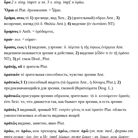
ὅρα
2 л.
sing. imper.
и эп. 3 л. sing. impf.
к
ὁράω.
Ὃραι
αἱ Plat.
древнеатт.
= Ὧραι.
ὅρᾱμα, ατος
τό
1)
зрелище, вид Xen.;
2)
(зрительный) образ Arst.;
3)
воззрение, взгляд (τὸ ὅ. Θαλέω Arst.);
4)
видение (ἐν ἐκστάσει NT).
ὄραμνος
ὁ Anth. = ὀρόδαμνος.
ὀραν-
эол.
= οὐραν-.
ὅρασις, εως
ἡ
1)
видение, узрение: ὅ. λέγεται ἡ τῆς όψεως ἐνέργεια Arst.
видением называется зрение в действии;
2)
видение (εἶδόν τι ἐν τῇ ὁράσει
NT);
3)
pl.
глаза Diod., Plut.
ὁρᾱτής, οῦ
ὁ зритель Plut.
ὁρατικόν
τό зрительная способность, чувство зрения Arst.
ὁρᾱτικός 3
1)
способный видеть (τὰ ὄμματα Arst.; ἡ δύναμις Plut.);
2)
предназначающийся для зрения, глазной (θεραπεύματα Diog. L.).
ὁρᾱτικῶς
присущим зрению образом, зрительно: τὸ ὁ. κινούμενον ὅρασίς
ἐστι Sext. то, что движется так, как бывает при зрении, и есть зрение.
ὁρᾱτός 3
видимый, зримый NT: νοητὸν γένος τε καὶ ὁρατόν Plat. область
умопостигаемых и область видимых вещей.
ὁρᾱτῶς
видимо, заметно, явно Plut.
ὁράω,
эп.
ὁρόω,
ион. преимущ.
ὁρέω,
стяж.
ὁρῶ
(
эп. тж.
med.
;
формы от
трех основ -
ὀρ-, ὀπ-
и
ῐδ-:
impf.
ἑώρων,
реже
ὥρων -
эп.
ὅρων,
ион.
ὥρεον;