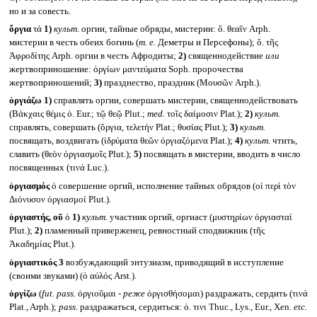
но и за совесть.
ὄργια
τά
1)
культ.
оргии, тайные обряды, мистерии: ὄ. θεαῖν Arph.
мистерии в честь обеих богинь (
т. е.
Деметры и Персефоны); ὄ. τῆς
Ἀφροδίτης Arph. оргии в честь Афродиты;
2)
священнодействие
или
жертвоприношение: ὀργίων μαντεύματα Soph. пророчества
жертвоприношений;
3)
празднество, праздник (Μουσῶν Arph.).
ὀργιάζω
1)
справлять оргии, совершать мистерии, священнодействовать
(Βάκχαις θέμις ὀ. Eur.; τῷ θεῷ Plut.;
med.
τοῖς δαίμοσιν Plat.);
2)
культ.
справлять, совершать (ὄργια, τελετήν Plat.; θυσίας Plut.);
3)
культ.
посвящать, воздвигать (ἱδρύματα θεῶν ὀργιαζόμενα Plat.);
4)
культ.
чтить,
славить (θεὸν ὀργιασμοῖς Plut.);
5)
посвящать в мистерии, вводить в число
посвященных (τινά Luc.).
ὀργιασμός
ὁ совершение оргий, исполнение тайных обрядов (οἱ περὶ τὸν
Διόνυσον ὀργιασμοί Plut.).
ὀργιαστής, οῦ
ὁ
1)
культ.
участник оргий, оргиаст (μυστηρίων ὀργιασταί
Plut.);
2)
пламенный приверженец, ревностный сподвижник (τῆς
Ἀκαδημίας Plut.).
ὀργιαστικός 3
возбуждающий энтузиазм, приводящий в исступление
(своими звуками) (ὁ αὐλός Arst.).
ὀργίζω
(
fut. pass.
ὀργιοῦμαι -
реже
ὀργισθήσομαι) раздражать, сердить (τινά
Plat., Arph.);
pass.
раздражаться, сердиться: ὀ. τινι Thuc., Lys., Eur., Xen.
etc.