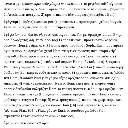
взмахи рук (
наносящих себе удары плакальщиц
); τὸ μέγεθος τοῦ ὀρέγματος
Arst. ширина шага; ὄ. δεινὸν ἁμιλλᾶσθαι Eur. бежать во всю прыть; βημάτων
ὄ. Aesch. шаг, поступь;
2)
протягивание (
для поцелуя
) (παρηΐδων Eur.).
ὀρέγνῡμι
(= ὀρέγω) (
только
part.
) протягивать, простирать: χεῖρας ὀρεγνύς
Hom.
или
ὀρεγνύμενος Anth. простирая руки.
ὀρέγω
(
эп.
aor.
ὄρεξα,
pf. pass.
ὀρώρεγμαι -
эп. 3 л.
pl.
ὀρωρέχαται;
эп. 3 л.
pl.
ppf.
ὀρωρέχατο;
adj. verb.
ὀρεκτός)
1)
протягивать, простирать (χεῖρα εἰς
οὐρανόν Hom.): χεῖρας ὀ. τινί Hom.
и
πρός τινα Pind., Soph., Eur.; простирать
руки к кому-л.; ὀρέγεσθαι χερσί Hom. тянуться руками; ποτὶ στόμα χεῖρ᾽
ὀρέγεσθαι Hom. протягивать руку к (чьим-л.) устам (
жест мольбы
);
2)
протягивать, подавать (κοτύλην καὶ πύρνον Hom.; τὴν κύλικα τῷ Σωκράτει
Plat.; τινὶ γραμματίδιον Plut.);
med.
брать себе (σῖτον Eur.): αἰώρημα διὰ δέρης
ὀρέξασθαι Eur. надеть себе петлю на шею;
3)
даровать, ниспосылать (κῦδός
τινι Hom.; πλοῦτον Pind.): ἕν γέ μοι εὖχος ὀρέξατε Soph. окажите мне одну
милость;
4)
med.
устремляться: ἔγχει ὀ. Hom. выставлять вперед копье;
ποσσὶν ὀρέξασθαι πολεμίζειν Hom. (
о конях
) полететь в бой; τρὶς ὀρέξατ᾽ ἰών
Hom. трижды шагнул (Посидон); οὗ παιδὸς ὀρέξατο Ἓκτωρ Hom. к своему
ребенку потянулся Гектор;
5)
med.
(ринувшись), наносить удар, поражать,
ранить (πρυμνὸν σκέλος, χρόα καλόν Hom.);
6)
med.
стремиться, желать
(ἀληθείας Plat.; δόξης Plut.; γάμων Eur.): ὀ. τοιοῦτος γενέσθαι Plat.
стремиться стать именно таким (человеком).
ὄρει-
в сложн. словах
= ὄρος.