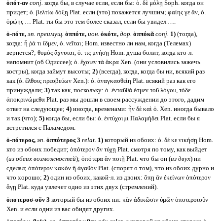
ὁπότ-αν
conj.
когда бы, в случае если, если бы: ὁ. δὲ μόλῃ Soph. когда он
придет; ὁ. βελτίω δόξῃ Plat. если (это) покажется лучшим; φαίης γε ἄν, ὁ.
ὁρῴης … Plat. ты бы это тем более сказал, если бы увидел ….
ὁ-πότε,
эп. преимущ.
ὁππότε,
ион.
ὁκότε,
дор.
ὁππόκᾰ
conj.
1)
(тогда),
когда: ἦ ῥά τι ἴδμεν, ὁ. νεῖται; Hom. известно ли нам, когда (Телемах)
вернется?; θυμὸς ἄχνυται, ὁ. τις μνήσῃ Hom. душа болит, когда кто-л.
напомнит (об Одиссее); ὁ. ἔχοιεν τὰ ἄκρα Xen. (они условились зажечь
костры), когда займут высоты;
2)
(всегда), когда, когда бы ни, всякий раз
как (ὁ. ἔλθοις πρεσβεύων Xen.): ὁ. ἀναγκασθείη Plat. всякий раз как его
принуждали;
3)
так как, поскольку: ὁ. ἐνταῦθά ἐσμεν τοῦ λόγου, τόδε
ἀποκρινώμεθα Plat. раз мы дошли в своем рассуждении до этого, дадим
ответ на следующее;
4)
иногда, временами: ἦν δὲ καὶ ὁ. Xen. иногда бывало
и так (что);
5)
когда бы, если бы: ὁ. ἐντύχοιμι Παλαμήδει Plat. если бы я
встретился с Паламедом.
ὁ-πότερος,
эп.
ὁππότερος 3
relat.
1)
который из обоих: ὁ. δέ κε νικήσῃ Hom.
кто из обоих победит; ὁπότερον ἂν τύχῃ Plat. смотря по тому, как выйдет
(
из обеих возможностей
); ὁπότερα ἂν ποιῇ Plat. что бы он (
из двух
) ни
сделал; ὁπότερον κακὸν ἢ ἀγαθόν Plat. (спорят о том), что из обоих дурно и
что хорошо;
2)
один из обоих, какой-л. из двоих: ὅπῃ ἂν ἐκείνων ὁπότερον
ἄγῃ Plat. куда увлечет одно из этих двух (стремлений).
ὁποτεροσ-οῦν 3
который бы из обоих ни: κἂν ἀδικῶσιν ὑμῶν ὁποτεροιοῦν
Xen. и если одни из вас обидят других.