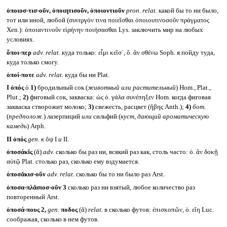
ὁποιοσ-τισ-οῦν, ὁποιητισοῦν, ὁποιοντιοῦν
pron. relat.
какой бы то ни было,
тот или иной, любой (συνεργόν τινα ποιεῖσθαι ὁποιουτινοσοῦν πράγματος
Xen.): ὁποιαντινοῦν εἰρήνην ποιήσασθαι Lys. заключить мир на любых
условиях.
ὅποι-περ
adv. relat.
куда только: εἶμι κεῖσ᾽, ὅ. ἂν σθένω Soph. я пойду туда,
куда только смогу.
ὁποί-ποτε
adv. relat.
куда бы ни Plat.
I
ὀπός
ὁ
1)
бродильный сок (
животный или растительный
) Hom., Plat.,
Plut.;
2)
фиговый сок, закваска: ὡς ὀ. γάλα συνέπηξεν Hom. когда фиговая
закваска створожит молоко;
3)
свежесть, расцвет (ἥβης Anth.);
4)
бот.
(
предполож.
) лазерпиций
или
сильфий (
куст, дающий ароматическую
камедь
) Arph.
II
ὀπός
gen.
к
ὄψ I
и
II.
ὁποσάκῐς
(ᾰ)
adv.
сколько бы раз ни, всякий раз как, столь часто: ὁ. ἂν δοκῇ
αὐτῷ Plat. столько раз, сколько ему вздумается.
ὀποσᾰκισ-οῦν
adv. relat.
сколько бы то ни было раз Arst.
ὁποσα-πλᾰσιοσ-οῦν 3
сколько раз ни взятый, любое количество раз
повторенный Arst.
ὁποσά-πους 2,
gen.
ποδος
(ᾰ)
relat.
в сколько футов: ἐπισκοπῶν, ὁ. εἴη Luc.
соображая, сколько в нем футов.