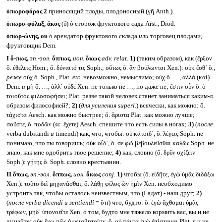
ὀπωροφόρος 2
приносящий плоды, плодоносный (γῆ Anth.).
ὀπωρο-φύλαξ, ᾰκος
(ῠ) ὁ сторож фруктового сада Arst., Diod.
ὀπωρ-ώνης, ου
ὁ арендатор фруктового склада
или
торговец плодами,
фруктовщик Dem.
I
ὅ-πως,
эп.-эол.
ὅππως,
ион.
ὅκως
adv. relat.
1)
(таким образом), как (ἔρξον
ὅ. ἐθέλεις Hom.; ὅ. δύναιτό τις Soph.; οὕτως ὅ. ἂν βούλωνται Xen.): οὐκ ἔσθ᾽ ὅ.,
реже
οὐχ ὅ. Soph., Plat.
etc.
невозможно, немыслимо; οὐχ ὅ. …, ἀλλὰ (καὶ)
Dem.
и
μὴ ὅ. …, ἀλλ᾽ οὐδέ Xen. не только не …, но даже не; ἔστιν οὖν ὅ. ὁ
τοιοῦτος φιλοσοφήσει; Plat. разве такой человек станет заниматься каким-л.
образом философией?;
2)
(
для усиления
superl.
) всячески, как можно: ὅ.
τάχιστα Aesch. как можно быстрее; ὅ. ἄριστα Plat. как можно лучше;
σοῦστε, ὅ. ποδῶν (
sc.
ἔχετε) Aesch. спешите что есть силы в ногах;
3)
(
после
verba dubitandi
и
timendi) как, что, чтобы: οὐ κάτοιδ᾽, ὅ. λέγεις Soph. не
понимаю, что ты говоришь; οὐκ οἶδ᾽, ὅ. σε φῶ βεβουλεῦσθαι καλῶς Soph. не
знаю, как мне одобрить твое решение;
4)
как, словно (ὅ. δρῦν σχίζειν
Soph.): γῄτης ὅ. Soph. словно крестьянин.
II
ὅπως,
эп.-эол.
ὅππως,
ион.
ὅκως
conj.
1)
чтобы (ὅ. εἰδῆτε, ἐγὼ ὑμᾶς διδάξω
Xen.): τοῦτο δεῖ μηχανᾶσθαι, ὅ. λάθῃ φίλος ὢν ἡμῖν Xen. необходимо
устроить так, чтобы осталось неизвестным, что (Гадат) - наш друг;
2)
(
после
verba dicendi
и sentiendi
= ὅτι) что, будто: ὅ. ἐγὼ ἄχθομαι ὑμᾶς
τρέφων, μηδ᾽ ὑπονοεῖτε Xen. о том, будто мне тяжело кормить вас, вы и не
думайте; οὐκ ἔχω πῶς ἀμφισβητοίην, ὅ. οὐ πάντα ἐγὼ ἐπίσταμαι Plat. я и не