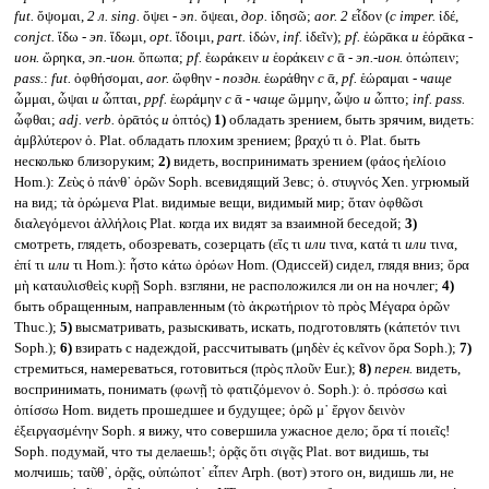
fut.
ὄψομαι,
2 л.
sing.
ὄψει -
эп.
ὄψεαι,
дор.
ἰδησῶ;
aor. 2
εἶδον (
с imper.
ἰδέ,
conjct.
ἴδω -
эп.
ἴδωμι,
opt.
ἴδοιμι,
part.
ἰδών,
inf.
ἰδεῖν);
pf.
ἑώρᾱκα
и
ἑόρᾱκα -
ион.
ὥρηκα,
эп.-ион.
ὄπωπα;
pf.
ἑωράκειν
и
ἑοράκειν
с
ᾱ -
эп.-ион.
ὀπώπειν;
pass.
:
fut.
ὀφθήσομαι,
aor.
ὤφθην -
поздн.
ἑωράθην
с
ᾱ,
pf.
ἑώραμαι -
чаще
ὦμμαι, ὦψαι
и
ὦπται,
ppf.
ἑωράμην
с
ᾱ -
чаще
ὤμμην, ὦψο
и
ὦπτο;
inf. pass.
ὦφθαι;
adj. verb.
ὁρᾱτός
и
ὀπτός)
1)
обладать зрением, быть зрячим, видеть:
ἀμβλύτερον ὁ. Plat. обладать плохим зрением; βραχύ τι ὁ. Plat. быть
несколько близоруким;
2)
видеть, воспринимать зрением (φάος ἠελίοιο
Hom.): Ζεὺς ὁ πάνθ᾽ ὁρῶν Soph. всевидящий Зевс; ὁ. στυγνός Xen. угрюмый
на вид; τὰ ὁρώμενα Plat. видимые вещи, видимый мир; ὅταν ὀφθῶσι
διαλεγόμενοι ἀλλήλοις Plat. когда их видят за взаимной беседой;
3)
смотреть, глядеть, обозревать, созерцать (εἴς τι
или
τινα, κατά τι
или
τινα,
ἐπί τι
или
τι Hom.): ἦστο κάτω ὁρόων Hom. (Одиссей) сидел, глядя вниз; ὅρα
μὴ καταυλισθεὶς κυρῇ Soph. взгляни, не расположился ли он на ночлег;
4)
быть обращенным, направленным (τὸ ἀκρωτήριον τὸ πρὸς Μέγαρα ὁρῶν
Thuc.);
5)
высматривать, разыскивать, искать, подготовлять (κάπετόν τινι
Soph.);
6)
взирать с надеждой, рассчитывать (μηδὲν ἐς κεῖνον ὅρα Soph.);
7)
стремиться, намереваться, готовиться (πρὸς πλοῦν Eur.);
8)
перен.
видеть,
воспринимать, понимать (φωνῇ τὸ φατιζόμενον ὁ. Soph.): ὁ. πρόσσω καὶ
ὀπίσσω Hom. видеть прошедшее и будущее; ὁρῶ μ᾽ ἔργον δεινὸν
ἐξειργασμένην Soph. я вижу, что совершила ужасное дело; ὅρα τί ποιεῖς!
Soph. подумай, что ты делаешь!; ὁρᾷς ὅτι σιγᾷς Plat. вот видишь, ты
молчишь; ταῦθ᾽, ὁρᾷς, οὐπώποτ᾽ εἶπεν Arph. (вот) этого он, видишь ли, не