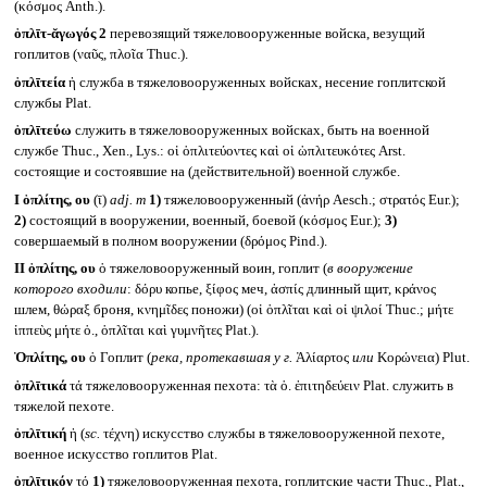
(κόσμος Anth.).
ὁπλῑτ-ᾰγωγός 2
перевозящий тяжеловооруженные войска, везущий
гоплитов (ναῦς, πλοῖα Thuc.).
ὁπλῑτεία
ἡ служба в тяжеловооруженных войсках, несение гоплитской
службы Plat.
ὁπλῑτεύω
служить в тяжеловооруженных войсках, быть на военной
службе Thuc., Xen., Lys.: οἱ ὁπλιτεύοντες καὶ οἱ ὡπλιτευκότες Arst.
состоящие и состоявшие на (действительной) военной службе.
I
ὁπλίτης, ου
(ῑ)
adj. m
1)
тяжеловооруженный (ἀνήρ Aesch.; στρατός Eur.);
2)
состоящий в вооружении, военный, боевой (κόσμος Eur.);
3)
совершаемый в полном вооружении (δρόμος Pind.).
II
ὁπλίτης, ου
ὁ тяжеловооруженный воин, гоплит (
в вооружение
которого входили
: δόρυ копье, ξίφος меч, ἀσπίς длинный щит, κράνος
шлем, θώραξ броня, κνημῖδες поножи) (οἱ ὁπλῖται καὶ οἱ ψιλοί Thuc.; μήτε
ἱππεὺς μήτε ὁ., ὁπλῖται καὶ γυμνῆτες Plat.).
Ὁπλίτης, ου
ὁ Гоплит (
река, протекавшая у г.
Ἁλίαρτος
или
Κορώνεια) Plut.
ὁπλῑτικά
τά тяжеловооруженная пехота: τὰ ὁ. ἐπιτηδεύειν Plat. служить в
тяжелой пехоте.
ὁπλῑτική
ἡ (
sc.
τέχνη) искусство службы в тяжеловооруженной пехоте,
военное искусство гоплитов Plat.
ὁπλῑτικόν
τό
1)
тяжеловооруженная пехота, гоплитские части Thuc., Plat.,