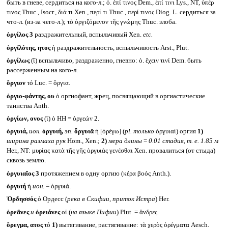
быть в гневе, сердиться на кого-л.; ὀ. ἐπί τινος Dem., ἐπί τινι Lys., NT, ὑπέρ
τινος Thuc., Isocr., διά τι Xen., περί τι Thuc., περί τινος Diog. L. сердиться за
что-л. (из-за чего-л.); τὸ ὀργιζόμενον τῆς γνώμης Thuc. злоба.
ὀργίλος 3
раздражительный, вспыльчивый Xen.
etc.
ὀργῐλότης, ητος
ἡ раздражительность, вспыльчивость Arst., Plut.
ὀργίλως
(ῐ) вспыльчиво, раздраженно, гневно: ὀ. ἔχειν τινί Dem. быть
рассерженным на кого-л.
ὄργιον
τό Luc. = ὄργια.
ὀργιο-φάντης, ου
ὁ оргиофант, жрец, посвящающий в оргиастические
таинства Anth.
ὀργίων, ονος
(ῑ) ὁ HH = ὀργεών 2.
ὀργυιά,
ион.
ὀργυιή,
эп.
ὄργυιᾰ
ἡ [ὀρέγω] (
pl. только
ὀργυιαί) оргия
1)
ширина размаха рук
Hom., Xen.;
2)
мера длины
=
0.01 стадия, т. е. 1.85 м
Her., NT: μυρίας κατὰ τῆς γῆς ὀργυιὰς γενέσθαι Xen. провалиться (от стыда)
сквозь землю.
ὀργυιαῖος 3
протяжением в одну оргию (κέρα βοός Anth.).
ὀργυιή
ἡ
ион.
= ὀργυιά.
Ὀρδησσός
ὁ Ордесс (
река в Скифии, приток Истра
) Her.
ὀρεᾶνες
и
ὀρειάνες
οἱ (
на языке Пифии
) Plut. = ἄνδρες.
ὄρεγμα, ατος
τό
1)
вытягивание, растягивание: τὰ χερὸς ὀρέγματα Aesch.