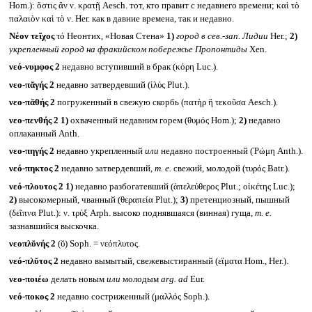
Hom.): ὅστις ἂν ν. κρατῇ Aesch. тот, кто правит с недавнего времени; καὶ τὸ
παλαιὸν καὶ τὸ ν. Her. как в давние времена, так и недавно.
Νέον τεῖχος
τό Неонтих, «Новая Стена»
1)
город в сев.-зап. Лидии
Her.;
2)
укрепленный город на фракийском побережье Пропонтиды
Xen.
νεό-νυμφος 2
недавно вступивший в брак (κόρη Luc.).
νεο-πᾰγής 2
недавно затвердевший (ἰλύς Plut.).
νεο-πᾰθής 2
погруженный в свежую скорбь (πατὴρ ἢ τεκοῦσα Aesch.).
νεο-πενθής 2
1)
охваченный недавним горем (θυμός Hom.);
2)
недавно
оплаканный Anth.
νεο-πηγής 2
недавно укрепленный
или
недавно построенный (Ῥώμη Anth.).
νεό-πηκτος 2
недавно затвердевший,
т. е.
свежий, молодой (τυρός Batr.).
νεό-πλουτος 2
1)
недавно разбогатевший (ἀπελεύθερος Plut.; οἰκέτης Luc.);
2)
высокомерный, чванный (θεραπεία Plut.);
3)
претенциозный, пышный
(δεῖπνα Plut.): ν. τρύξ Arph. высоко поднявшаяся (винная) гуща,
т. е.
зазнавшийся выскочка.
νεοπλῠνής 2
(ῠ) Soph. = νεόπλυτος.
νεό-πλῠτος 2
недавно вымытый, свежевыстиранный (εἵματα Hom., Her.).
νεο-ποιέω
делать новым
или
молодым
arg. ad
Eur.
νεό-ποκος 2
недавно состриженный (μαλλός Soph.).