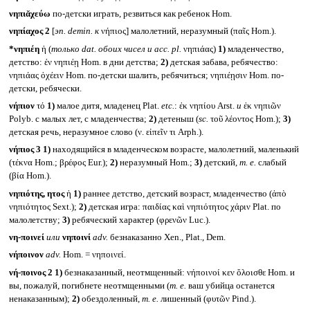
νηπιᾰχεύω
по-детски играть, резвиться как ребенок Hom.
νηπίαχος 2
[
эп.
demin.
к
νήπιος] малолетний, неразумный (παῖς Hom.).
*νηπιέη
ἡ (
только
dat.
обоих чисел и
acc. pl.
νηπιάας)
1)
младенчество,
детство: ἐν νηπιέῃ Hom. в дни детства;
2)
детская забава, ребячество:
νηπιάας ὀχέειν Hom. по-детски шалить, ребячиться; νηπιέῃσιν Hom. по-
детски, ребячески.
νήπιον
τό
1)
малое дитя, младенец Plat.
etc.
: ἐκ νηπίου Arst.
и
ἐκ νηπιῶν
Polyb. с малых лет, с младенчества;
2)
детеныш (
sc.
τοῦ λέοντος Hom.);
3)
детская речь, неразумное слово (ν. εἰπεῖν τι Arph.).
νήπιος 3
1)
находящийся в младенческом возрасте, малолетний, маленький
(τέκνα Hom.; βρέφος Eur.);
2)
неразумный Hom.;
3)
детский,
т. е.
слабый
(βία Hom.).
νηπιότης, ητος
ἡ
1)
раннее детство, детский возраст, младенчество (ἀπὸ
νηπιότητος Sext.);
2)
детская игра: παιδίας καὶ νηπιότητος χάριν Plat. по
малолетству;
3)
ребяческий характер (φρενῶν Luc.).
νη-ποινεί
или
νηποινί
adv.
безнаказанно Xen., Plat., Dem.
νήποινον
adv.
Hom. = νηποινεί.
νή-ποινος 2
1)
безнаказанный, неотмщенный: νήποινοί κεν ὄλοισθε Hom. и
вы, пожалуй, погибнете неотмщенными (
т. е.
ваш убийца останется
ненаказанным);
2)
обездоленный,
т. е.
лишенный (φυτῶν Pind.).