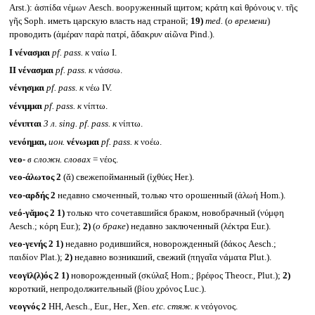
Arst.): ἀσπίδα νέμων Aesch. вооруженный щитом; κράτη καὶ θρόνους ν. τῆς
γῆς Soph. иметь царскую власть над страной;
19)
med.
(
о времени
)
проводить (ἁμέραν παρὰ πατρί, ἄδακρυν αἰῶνα Pind.).
I
νένασμαι
pf. pass.
к
ναίω I.
II
νένασμαι
pf. pass.
к
νάσσω.
νένησμαι
pf. pass.
к
νέω IV.
νένιμμαι
pf. pass.
к
νίπτω.
νένιπται
3 л.
sing. pf. pass.
к
νίπτω.
νενόημαι,
ион.
νένωμαι
pf. pass.
к
νοέω.
νεο-
в сложн. словах
= νέος.
νεο-άλωτος 2
(ᾰ) свежепойманный (ἰχθύες Her.).
νεο-αρδής 2
недавно смоченный, только что орошенный (ἀλωή Hom.).
νεό-γᾰμος 2
1)
только что сочетавшийся браком, новобрачный (νύμφη
Aesch.; κόρη Eur.);
2)
(
о браке
) недавно заключенный (λέκτρα Eur.).
νεο-γενής 2
1)
недавно родившийся, новорожденный (δάκος Aesch.;
παιδίον Plat.);
2)
недавно возникший, свежий (πηγαῖα νάματα Plut.).
νεογῑλ(λ)ός 2
1)
новорожденный (σκύλαξ Hom.; βρέφος Theocr., Plut.);
2)
короткий, непродолжительный (βίου χρόνος Luc.).
νεογνός 2
HH, Aesch., Eur., Her., Xen.
etc.
стяж. к
νεόγονος.