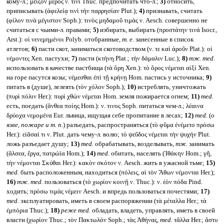
кому-л.; μεῖζον μέρος ν. τινί Thuc. предпочитать что-л.;
3)
относить,
приписывать (ἀφελείᾳ τινὶ τὴν παρρησίαν Plut.);
4)
признавать, считать
(φίλον τινὰ μέγιστον Soph.): τινὸς μηδαμοῦ τιμὰς ν. Aesch. совершенно не
считаться с чьими-л. правами;
5)
избирать, выбирать (προστάτην τινά Isocr.,
Arst.): οἱ νενεμημένοι Polyb. отобранные,
т. е.
занесенные в список
атлетов;
6)
пасти скот, заниматься скотоводством (ν. τε καὶ ἀροῦν Plat.): οἱ
νέμοντες Xen. пастухи;
7)
пасти (κτήνη Plat.; τὴν δάμαλιν Luc.);
8)
тж.
med.
использовать в качестве пастбища (τὰ ὄρη Xen.): τὸ ὄρος νέμεται αἰξί Xen.
на горе пасутся козы; νέμεσθαι ἐπὶ τῇ κρήνῃ Hom. пастись у источника;
9)
питать в (душе), лелеять (τὸν χόλον Soph.);
10)
истреблять, уничтожать
(πυρὶ πόλιν Her.): πυρὶ χθὼν νέμεται Hom. земля пожирается огнем;
11)
med.
есть, поедать (ἄνθεα ποίης Hom.): ν. τινος Soph. питаться чем-л.; λέαινα
δρύοχα νεμομένα Eur. львица, ищущая себе пропитание в лесах;
12)
med.
(
о
язве, пожаре и т. п.
) разъедать, распространяться (τὸ φῦμα ἐνέμετο πρόσω
Her.): εἰᾶσαί τι ν. Plut. дать чему-л. волю; τὸ ψεῦδος νέμεται τὴν ψυχήν Plut.
ложь разъедает душу;
13)
med.
обрабатывать, возделывать,
тж.
занимать
(ἄλσεα, ἔργα, πατρώϊα Hom.);
14)
med.
обитать, населять (Ἰθάκην Hom.; γῆ,
τὴν νέμονται Σκύθαι Her.): κακὸν σκότον ν. Aesch. жить в ужасной тьме;
15)
med.
быть расположенным, находиться (πόλεις, αἱ τὸν Ἄθων νέμονται Her.);
16)
тж.
med.
пользоваться (τὸ χωρίον κοινῇ ν. Thuc.): ν. ἑὸν πόδα Pind.
ходить; πρόσω τιμὰς νέμειν Aesch. и впредь пользоваться почестями;
17)
med.
эксплуатировать, иметь в своем распоряжении (τὰ μέταλλα Her.; τὰ
ἐμπόρια Thuc.);
18)
реже
med.
обладать, владеть, управлять, иметь в своей
власти (χωρίον Thuc.; τὸν Πακτωλόν Soph.; τὰς Ἀθήνας,
med.
τἄλλα Her.; ἄστυ