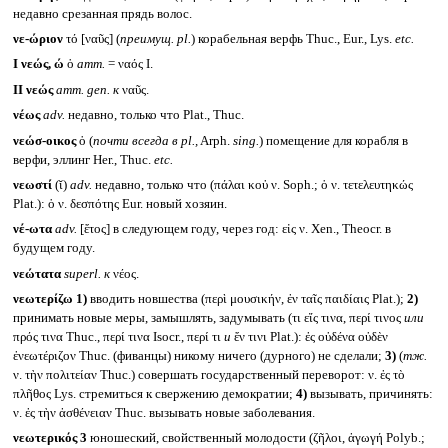
недавно срезанная прядь волос.
νε-ώριον
τό [ναῦς] (
преимущ.
pl.
) корабельная верфь Thuc., Eur., Lys.
etc.
I
νεώς, ώ
ὁ
атт.
= ναός I.
II
νεώς
атт.
gen.
к
ναῦς.
νέως
adv.
недавно, только что Plat., Thuc.
νεώσ-οικος
ὁ (
почти всегда в
pl.,
Arph.
sing.
) помещение для корабля в
верфи, эллинг Her., Thuc.
etc.
νεωστί
(ῐ)
adv.
недавно, только что (πάλαι κοὐ ν. Soph.; ὁ ν. τετελευτηκώς
Plat.): ὁ ν. δεσπότης Eur. новый хозяин.
νέ-ωτα
adv.
[ἔτος] в следующем году, через год: εἰς ν. Xen., Theocr. в
будущем году.
νεώτατα
superl.
к
νέος.
νεωτερίζω
1)
вводить новшества (περὶ μουσικήν, ἐν ταῖς παιδίαις Plat.);
2)
принимать новые меры, замышлять, задумывать (τι εἴς τινα, περί τινος
или
πρός τινα Thuc., περί τινα Isocr., περί τι
и
ἔν τινι Plat.): ἐς οὐδένα οὐδὲν
ἐνεωτέριζον Thuc. (фиванцы) никому ничего (дурного) не сделали;
3)
(
тж.
ν. τὴν πολιτείαν Thuc.) совершать государственный переворот: ν. ἐς τὸ
πλῆθος Lys. стремиться к свержению демократии;
4)
вызывать, причинять:
ν. ἐς τὴν ἀσθένειαν Thuc. вызывать новые заболевания.
νεωτερικός 3
юношеский, свойственный молодости (ζῆλοι, ἀγωγή Polyb.;