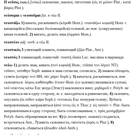
II
νεῦσις, εως
ἡ [νεύω] склонение, наклон, тяготение (εἰς τὸ μέσον Plat.; κατὰ
βάρος Plut.).
νεύσομαι
и
νευσοῦμαι
fut.
к
νέω II.
νευστάζω
1)
качать, раскачивать (κόρυθι Hom.): νευστάζων κεφαλῇ Hom. с
качающейся (бессильно болтающейся) головой,
но тж.
(сокрушенно)
качая головой;
2)
мигать, делать знак (ὀφρύσι Hom.).
νευστέον
adj. verb.
к
νέω II.
νευστικός 3
умеющий плавать, плавающий (ζῷα Plat., Arst.).
νευστός 3
плавающий, плавучий: νευστὴ ἐλαία Luc. маслина в маринаде.
νεύω
1)
делать знак, кивать (τινὶ κεφαλῇ Hom.; νεῦσαί τινι λέγειν NT):
νεῦσον, πείσθητι Soph. кивни в знак согласия, согласись;
2)
знаком обещать,
сулить (κούρην τινί HH; τὰν χάριν Soph.);
3)
качаться, раскачиваться,
тж.
склоняться: λόφος καθύπερθεν ἔνευεν Hom. (со шлема) свешивался султан;
τοῦ νεύοντος κάτω Eur. когда (Эгист) наклонился вниз; μηδαμοῦ ν. Polyb. не
склоняться ни в одну сторону,
т. е.
находиться в равновесии;
4)
склонять,
опускать (ἐς πέδον κάρα Soph.): νενευκώς Eur. понурив голову;
5)
быть
направленным, направляться (ἀπό τινος εἴς τι Thuc.): εἰς ταὐτὸν ν. Plat. быть
направленным в одну сторону, быть согласованным; ν. πρὸς μεσημβρίαν
Polyb. быть обращенным на юг;
6)
(
о геометрич. линиях
) сходиться,
встречаться Arst.;
7)
иметь склонность, тяготеть (πρός τι Plut.);
8)
отклоняться, сбиваться (ἄπωθεν ὁδοῦ Anth.).