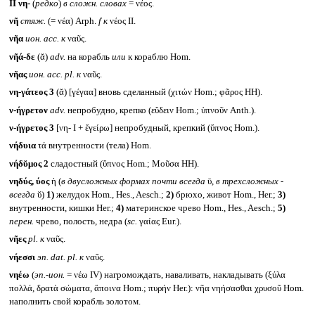
II
νη-
(
редко
)
в сложн. словах
= νέος.
νῆ
стяж.
(= νέα) Arph.
f к
νέος II.
νῆα
ион.
acc.
к
ναῦς.
νῆά-δε
(ᾰ)
adv.
на корабль
или
к кораблю Hom.
νῆας
ион.
acc. pl.
к
ναῦς.
νη-γάτεος 3
(ᾰ) [γέγαα] вновь сделанный (χιτών Hom.; φᾶρος HH).
ν-ήγρετον
adv.
непробудно, крепко (εὕδειν Hom.; ὑπνοῦν Anth.).
ν-ήγρετος 3
[νη- I + ἔγείρω] непробудный, крепкий (ὕπνος Hom.).
νήδυια
τά внутренности (тела) Hom.
νήδῠμος 2
сладостный (ὕπνος Hom.; Μοῦσα HH).
νηδύς, ύος
ἡ (
в двусложных формах почти всегда
ῡ,
в трехсложных -
всегда
ῠ)
1)
желудок Hom., Hes., Aesch.;
2)
брюхо, живот Hom., Her.;
3)
внутренности, кишки Her.;
4)
материнское чрево Hom., Hes., Aesch.;
5)
перен.
чрево, полость, недра (
sc.
γαίας Eur.).
νῆες
pl.
к
ναῦς.
νήεσσι
эп.
dat. pl.
к
ναῦς.
νηέω
(
эп.-ион.
= νέω IV) нагромождать, наваливать, накладывать (ξύλα
πολλά, δρατὰ σώματα, ἄποινα Hom.; πυρήν Her.): νῆα νηήσασθαι χρυσοῦ Hom.
наполнить свой корабль золотом.