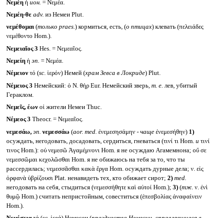
Νεμέη
ἡ
ион.
= Νεμέα.
Νεμέη-θε
adv.
из Немеи Plut.
νεμέθομαι
(
только
praes.
) кормиться, есть, (
о птицах
) клевать (πελειάδες
νεμέθοντο Hom.).
Νεμειαῖος 3
Hes. = Νεμεαῖος.
Νεμείη
ἡ
эп.
= Νεμέα.
Νέμειον
τό (
sc.
ἱερόν) Немей (
храм Зевса в Локриде
) Plut.
Νέμειος 3
Немейский: ὁ Ν. θήρ Eur. Немейский зверь,
т. е.
лев, убитый
Гераклом.
Νεμεῖς, έων
οἱ жители Немеи Thuc.
Νέμεος 3
Theocr. = Νεμεαῖος.
νεμεσάω,
эп.
νεμεσσάω
(
aor. med.
ἐνεμεσησάμην -
чаще
ἐνεμεσήθην)
1)
осуждать, негодовать, досадовать, сердиться, гневаться (τινί τι Hom.
и
τινί
τινος Hom.): οὐ νεμεσῶ Ἀγαμέμνονι Hom. я не осуждаю Агамемнона; οὔ σε
νεμεσσῶμαι κεχολῶσθαι Hom. я не обижаюсь на тебя за то, что ты
рассердилась; νεμεσσᾶσθαι κακὰ ἔργα Hom. осуждать дурные дела; ν. εἰς
ὀρφανὰ ὑβρίζουσι Plat. ненавидеть тех, кто обижает сирот;
2)
med.
негодовать на себя, стыдиться (νεμεσσήθητε καὶ αὐτοί Hom.);
3)
(
тж.
ν. ἐνὶ
θυμῷ Hom.) считать непристойным, совеститься (ἐπεσβολίας ἀναφαίνειν
Hom.).