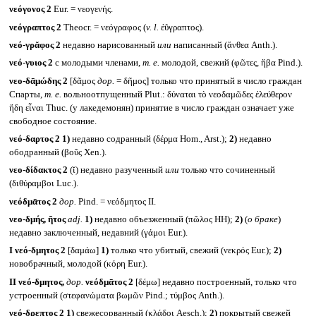
νεόγονος 2
Eur. = νεογενής.
νεόγραπτος 2
Theocr. = νεόγραφος (
v. l.
ἐΰγραπτος).
νεό-γρᾰφος 2
недавно нарисованный
или
написанный (ἄνθεα Anth.).
νεό-γυιος 2
с молодыми членами,
т. е.
молодой, свежий (φῶτες, ἥβα Pind.).
νεο-δᾱμώδης 2
[δᾶμος
дор.
= δῆμος] только что принятый в число граждан
Спарты,
т. е.
вольноотпущенный Plut.: δύναται τὸ νεοδαμῶδες ἐλεύθερον
ἤδη εἶναι Thuc. (у лакедемонян) принятие в число граждан означает уже
свободное состояние.
νεό-δαρτος 2
1)
недавно содранный (δέρμα Hom., Arst.);
2)
недавно
ободранный (βοῦς Xen.).
νεο-δίδακτος 2
(ῐ) недавно разученный
или
только что сочиненный
(διθύραμβοι Luc.).
νεόδμᾱτος 2
дор.
Pind. = νεόδμητος II.
νεο-δμής, ῆτος
adj.
1)
недавно объезженный (πῶλος HH);
2)
(
о браке
)
недавно заключенный, недавний (γάμοι Eur.).
I
νεό-δμητος 2
[δαμάω]
1)
только что убитый, свежий (νεκρός Eur.);
2)
новобрачный, молодой (κόρη Eur.).
II
νεό-δμητος,
дор.
νεόδμᾱτος 2
[δέμω] недавно построенный, только что
устроенный (στεφανώματα βωμῶν Pind.; τύμβος Anth.).
νεό-δρεπτος 2
1)
свежесорванный (κλάδοι Aesch.);
2)
покрытый свежей