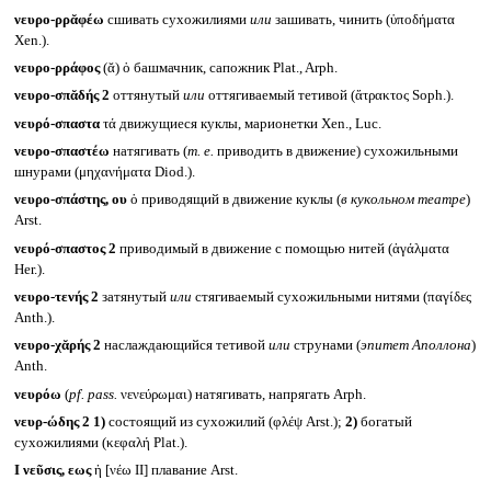
νευρο-ρρᾰφέω
сшивать сухожилиями
или
зашивать, чинить (ὑποδήματα
Xen.).
νευρο-ρράφος
(ᾰ) ὁ башмачник, сапожник Plat., Arph.
νευρο-σπᾰδής 2
оттянутый
или
оттягиваемый тетивой (ἄτρακτος Soph.).
νευρό-σπαστα
τά движущиеся куклы, марионетки Xen., Luc.
νευρο-σπαστέω
натягивать (
т. е.
приводить в движение) сухожильными
шнурами (μηχανήματα Diod.).
νευρο-σπάστης, ου
ὁ приводящий в движение куклы (
в кукольном театре
)
Arst.
νευρό-σπαστος 2
приводимый в движение с помощью нитей (ἀγάλματα
Her.).
νευρο-τενής 2
затянутый
или
стягиваемый сухожильными нитями (παγίδες
Anth.).
νευρο-χᾰρής 2
наслаждающийся тетивой
или
струнами (
эпитет Аполлона
)
Anth.
νευρόω
(
pf. pass.
νενεύρωμαι) натягивать, напрягать Arph.
νευρ-ώδης 2
1)
состоящий из сухожилий (φλέψ Arst.);
2)
богатый
сухожилиями (κεφαλή Plat.).
I
νεῦσις, εως
ἡ [νέω II] плавание Arst.