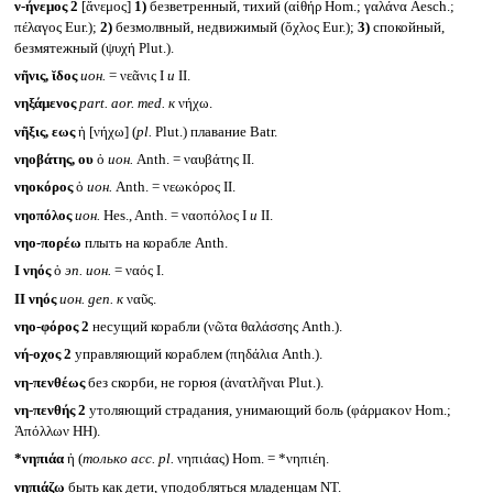
ν-ήνεμος 2
[ἄνεμος]
1)
безветренный, тихий (αἰθήρ Hom.; γαλάνα Aesch.;
πέλαγος Eur.);
2)
безмолвный, недвижимый (ὄχλος Eur.);
3)
спокойный,
безмятежный (ψυχή Plut.).
νῆνις, ῐδος
ион.
= νεᾶνις I
и
II.
νηξάμενος
part. aor. med.
к
νήχω.
νῆξις, εως
ἡ [νήχω] (
pl.
Plut.) плавание Batr.
νηοβάτης, ου
ὁ
ион.
Anth. = ναυβάτης II.
νηοκόρος
ὁ
ион.
Anth. = νεωκόρος II.
νηοπόλος
ион.
Hes., Anth. = ναοπόλος I
и
II.
νηο-πορέω
плыть на корабле Anth.
I
νηός
ὁ
эп. ион.
= ναός I.
II
νηός
ион.
gen.
к
ναῦς.
νηο-φόρος 2
несущий корабли (νῶτα θαλάσσης Anth.).
νή-οχος 2
управляющий кораблем (πηδάλια Anth.).
νη-πενθέως
без скорби, не горюя (ἀνατλῆναι Plut.).
νη-πενθής 2
утоляющий страдания, унимающий боль (φάρμακον Hom.;
Ἀπόλλων HH).
*νηπιάα
ἡ (
только
acc. pl.
νηπιάας) Hom. = *νηπιέη.
νηπιάζω
быть как дети, уподобляться младенцам NT.