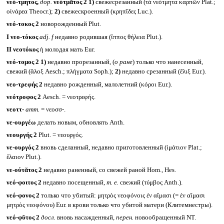
νεό-τμητος,
дор.
νεότμᾱτος 2
1)
свежесрезанный (τὰ νεότμητα καρπῶν Plat.;
οἰνάρεα Theocr.);
2)
свежескроенный (κρηπῖδες Luc.).
νεό-τοκος 2
новорожденный Plut.
I
νεο-τόκος
adj. f
недавно родившая (ἵππος θήλεια Plut.).
II
νεοτόκος
ἡ молодая мать Eur.
νεό-τομος 2
1)
недавно прорезанный, (
о ране
) только что нанесенный,
свежий (ἄλοξ Aesch.; πλήγματα Soph.);
2)
недавно срезанный (ἕλιξ Eur.).
νεο-τρεφής 2
недавно рожденный, малолетний (κόροι Eur.).
νεότροφος 2
Aesch. = νεοτρεφής.
νεοττ-
атт.
= νεοσσ-.
νε-ουργέω
делать новым, обновлять Anth.
νεουργής 2
Plut. = νεουργός.
νε-ουργός 2
вновь сделанный, недавно приготовленный (ἱμάτιον Plat.;
ἔλαιον Plut.).
νε-ούτᾰτος 2
недавно раненный, со свежей раной Hom., Hes.
νεό-φοιτος 2
недавно посещенный,
т. е.
свежий (τύμβος Anth.).
νεό-φονος 2
только что убитый: μητρὸς νεοφόνοις ἐν αἵμασι (= ἐν αἵμασι
μητρὸς νεοφόνου) Eur. в крови только что убитой матери (Клитемнестры).
νεό-φῠτος 2
досл.
вновь насажденный,
перен.
новообращенный NT.