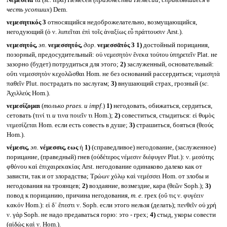
Νεμέσεια
τά (
sc.
ἱερά) Немесеи (
празднества Немесии, справлявшиеся в
честь усопших
) Dem.
νεμεσητικός 3
относящийся недоброжелательно, возмущающийся,
негодующий (ὁ ν. λυπεῖται ἐπὶ τοῖς ἀναξίως εὖ πράττουσιν Arst.).
νεμεσητός,
эп.
νεμεσσητός,
дор.
νεμεσσᾱτός 3
1)
достойный порицания,
позорный, предосудительный: οὐ νεμεσητὸν ἕνεκα τούτου ὑπηρετεῖν Plat. не
зазорно (будет) потрудиться для этого;
2)
заслуженный, основательный:
οὔτι νεμεσσητὸν κεχολῶσθαι Hom. не без оснований рассердиться; νεμεσητὰ
παθεῖν Plut. пострадать по заслугам;
3)
внушающий страх, грозный (
sc.
Ἀχιλλεύς Hom.).
νεμεσίζομαι
(
только
praes.
и
impf.
)
1)
негодовать, обижаться, сердиться,
сетовать (τινί τι
и
τινα ποιεῖν τι Hom.);
2)
совеститься, стыдиться: εἰ θυμὸς
νεμεσίζεται Hom. если есть совесть в душе;
3)
страшиться, бояться (θεούς
Hom.).
νέμεσις,
эп.
νέμεσσις, εως
ἡ
1)
(справедливое) негодование, (заслуженное)
порицание, (праведный) гнев (οὐδέτερος νέμεσιν διέφυγεν Plut.): ν. μεσότης
φθόνου καὶ ἐπιχαιρεκακίας Arst. негодование одинаково далеко как от
зависти, так и от злорадства; Τρώων χόλῳ καὶ νεμέσσει Hom. от злобы и
негодования на троянцев;
2)
воздаяние, возмездие, кара (θεῶν Soph.);
3)
повод к порицанию, причина негодования,
т. е.
грех (οὔ τις ν. φυγέειν
κακόν Hom.): εἰ δ᾽ ἔπεστι ν. Soph. если этого нельзя (делать); πενθεῖν οὐ χρή
ν. γάρ Soph. не надо предаваться горю: это - грех;
4)
стыд, укоры совести
(αἰδὼς καὶ ν. Hom.).