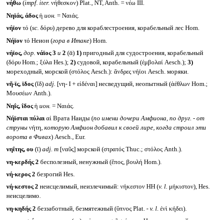
νήθω
(
impf. iter.
νήθεσκον) Plat., NT, Anth. = νέω III.
Νηϊάς, άδος
ἡ
ион.
= Ναιάς.
νήϊον
τό (
sc.
δόρυ) дерево для кораблестроения, корабельный лес Hom.
Νήϊον
τό Неион (
гора в Итаке
) Hom.
νήϊος,
дор.
νάϊος
3
и
2
(ᾱ)
1)
пригодный для судостроения, корабельный
(δόρυ Hom.; ξύλα Hes.);
2)
судовой, корабельный (ἐμβολαί Aesch.);
3)
мореходный, морской (στόλος Aesch.): ἄνδρες νήϊοι Aesch. моряки.
νῆ-ϊς, ϊδος
(ῐδ)
adj.
[νη- I + εἰδέναι] несведущий, неопытный (ἀέθλων Hom.;
Μουσέων Anth.).
Νηΐς, ΐδος
ἡ
ион.
= Ναιάς.
Νήϊσται πύλαι
αἱ Врата Наиды (
по имени дочери Амфиона, по друг. - от
струны
νήτη,
которую Амфион добавил к своей лире, когда строил эти
ворота в Фивах
) Aesch., Eur.
νηΐτης, ου
(ῑ)
adj. m
[ναῦς] морской (στρατός Thuc.; στόλος Anth.).
νη-κερδής 2
бесполезный, ненужный (ἔπος, βουλή Hom.).
νή-κερος 2
безрогий Hes.
νή-κεστος 2
неисцелимый, неизлечимый: νήκεστον HH (
v. l.
μήκιστον), Hes.
неисцелимо.
νη-κηδής 2
беззаботный, безмятежный (ὕπνος Plat. -
v. l.
ἐνὶ κήδει).