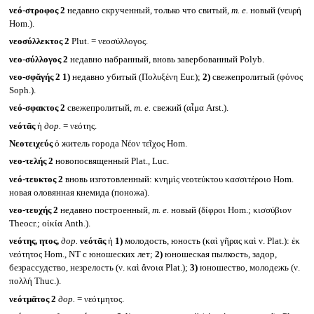
νεό-στροφος 2
недавно скрученный, только что свитый,
т. е.
новый (νευρή
Hom.).
νεοσύλλεκτος 2
Plut. = νεοσύλλογος.
νεο-σύλλογος 2
недавно набранный, вновь завербованный Polyb.
νεο-σφᾰγής 2
1)
недавно убитый (Πολυξένη Eur.);
2)
свежепролитый (φόνος
Soph.).
νεό-σφακτος 2
свежепролитый,
т. е.
свежий (αἷμα Arst.).
νεότᾱς
ἡ
дор.
= νεότης.
Νεοτειχεύς
ὁ житель города Νέον τεῖχος Hom.
νεο-τελής 2
новопосвященный Plat., Luc.
νεό-τευκτος 2
вновь изготовленный: κνημὶς νεοτεύκτου κασσιτέροιο Hom.
новая оловянная кнемида (поножа).
νεο-τευχής 2
недавно построенный,
т. е.
новый (δίφροι Hom.; κισσύβιον
Theocr.; οἰκία Anth.).
νεότης, ητος,
дор.
νεότᾱς
ἡ
1)
молодость, юность (καὶ γῆρας καὶ ν. Plat.): ἐκ
νεότητος Hom., NT с юношеских лет;
2)
юношеская пылкость, задор,
безрассудство, незрелость (ν. καὶ ἄνοια Plat.);
3)
юношество, молодежь (ν.
πολλή Thuc.).
νεότμᾱτος 2
дор.
= νεότμητος.