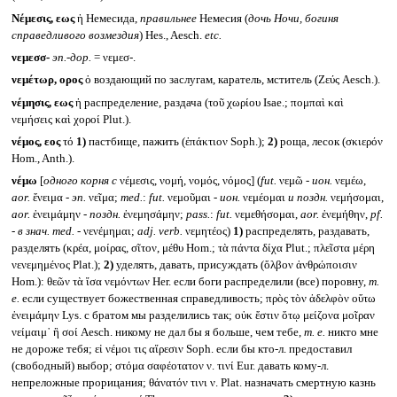
Νέμεσις, εως
ἡ Немесида,
правильнее
Немесия (
дочь Ночи, богиня
справедливого возмездия
) Hes., Aesch.
etc.
νεμεσσ-
эп.-дор.
= νεμεσ-.
νεμέτωρ, ορος
ὁ воздающий по заслугам, каратель, мститель (Ζεύς Aesch.).
νέμησις, εως
ἡ распределение, раздача (τοῦ χωρίου Isae.; πομπαὶ καὶ
νεμήσεις καὶ χοροί Plut.).
νέμος, εος
τό
1)
пастбище, пажить (ἐπάκτιον Soph.);
2)
роща, лесок (σκιερόν
Hom., Anth.).
νέμω
[
одного корня с
νέμεσις, νομή, νομός, νόμος] (
fut.
νεμῶ -
ион.
νεμέω,
aor.
ἔνειμα -
эп.
νεῖμα;
med.
:
fut.
νεμοῦμαι -
ион.
νεμέομαι
и поздн.
νεμήσομαι,
aor.
ἐνειμάμην -
поздн.
ἐνεμησάμην;
pass.
:
fut.
νεμεθήσομαι,
aor.
ἐνεμήθην,
pf.
-
в знач. med. -
νενέμημαι;
adj. verb.
νεμητέος)
1)
распределять, раздавать,
разделять (κρέα, μοίρας, σῖτον, μέθυ Hom.; τὰ πάντα δίχα Plut.; πλεῖστα μέρη
νενεμημένος Plat.);
2)
уделять, давать, присуждать (ὄλβον ἀνθρώποισιν
Hom.): θεῶν τὰ ἴσα νεμόντων Her. если боги распределили (все) поровну,
т.
е.
если существует божественная справедливость; πρὸς τὸν ἀδελφὸν οὕτω
ἐνειμάμην Lys. с братом мы разделились так; οὐκ ἔστιν ὅτῳ μείζονα μοῖραν
νείμαιμ᾽ ἢ σοί Aesch. никому не дал бы я больше, чем тебе,
т. е.
никто мне
не дороже тебя; εἰ νέμοι τις αἵρεσιν Soph. если бы кто-л. предоставил
(свободный) выбор; στόμα σαφέοτατον ν. τινί Eur. давать кому-л.
непреложные прорицания; θάνατόν τινι ν. Plat. назначать смертную казнь