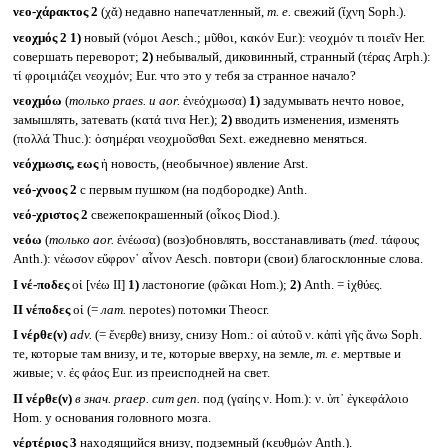
νεο-χάρακτος 2
(χᾰ) недавно напечатленный,
т. е.
свежий (ἴχνη Soph.).
νεοχμός 2
1)
новый (νόμοι Aesch.; μῦθοι, κακόν Eur.): νεοχμόν τι ποιεῖν Her.
совершать переворот;
2)
небывалый, диковинный, странный (τέρας Arph.):
τί φροιμιάζει νεοχμόν; Eur. что это у тебя за странное начало?
νεοχμόω
(
только
praes.
и
aor.
ἐνεόχμωσα)
1)
задумывать нечто новое,
замышлять, затевать (κατά τινα Her.);
2)
вводить изменения, изменять
(πολλά Thuc.): ὁσημέραι νεοχμοῦσθαι Sext. ежедневно меняться.
νεόχμωσις, εως
ἡ новость, (необычное) явление Arst.
νεό-χνοος 2
с первым пушком (на подбородке) Anth.
νεό-χριστος 2
свежепокрашенный (οἶκος Diod.).
νεόω
(
только
aor.
ἐνέωσα) (воз)обновлять, восстанавливать (
med.
τάφους
Anth.): νέωσον εὔφρον᾽ αἶνον Aesch. повтори (свои) благосклонные слова.
I
νέ-ποδες
οἱ [νέω II]
1)
ластоногие (φῶκαι Hom.);
2)
Anth. = ἰχθύες.
II
νέποδες
οἱ (=
лат.
nepotes) потомки Theocr.
I
νέρθε(ν)
adv.
(= ἔνερθε) внизу, снизу Hom.: οἱ αὐτοῦ ν. κἀπὶ γῆς ἄνω Soph.
те, которые там внизу, и те, которые вверху, на земле,
т. е.
мертвые и
живые; ν. ἐς φάος Eur. из преисподней на свет.
II
νέρθε(ν)
в знач.
praep. cum gen.
под (γαίης ν. Hom.): ν. ὑπ᾽ ἐγκεφάλοιο
Hom. у основания головного мозга.
νέρτέριος 3
находящийся внизу, подземный (κευθμών Anth.).