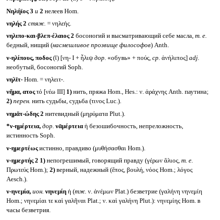
Νηλήϊος 3
и
2
нелеев Hom.
νηλής 2
стяж.
= νηλεής.
νηλιπο-και-βλεπ-έλαιος 2
босоногий и высматривающий себе масла,
т. е.
бедный, нищий (
насмешливое прозвище философов
) Anth.
ν-ηλίπους, ποδος
(ῐ) [νη- I + ἦλιψ
дор.
«обувь» + πούς,
ср.
ἀνήλιπος]
adj.
необутый, босоногий Soph.
νηλῑτ-
Hom. = νηλειτ-.
νῆμα, ατος
τό [νέω III]
1)
нить, пряжа Hom., Hes.: ν. ἀράχνης Anth. паутина;
2)
перен.
нить судьбы, судьба (τινος Luc.).
νημᾰτ-ώδης 2
нитевидный (μηρύματα Plut.).
*ν-ημέρτεια,
дор.
νᾱμέρτεια
ἡ безошибочность, непреложность,
истинность Soph.
ν-ημερτέως
истинно, правдиво (μυθήσασθαι Hom.).
ν-ημερτής 2
1)
непогрешимый, говорящий правду (γέρων ἅλιος,
т. е.
Πρωτεύς Hom.);
2)
верный, надежный (ἔπος, βουλή, νόος Hom.; λόγος
Aesch.).
ν-ηνεμία,
ион.
νηνεμίη
ἡ (
тж.
ν. ἀνέμων Plat.) безветрие (γαλήνη νηνεμίη
Hom.; νηνεμίαι τε καὶ γαλῆναι Plat.; ν. καὶ γαλήνη Plut.): νηνεμίης Hom. в
часы безветрия.