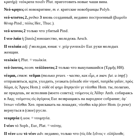
κρατήρ): νεόκρατα ποιεῖν Plut. приготовить новые чаши вина.
Νεό-κρητες
οἱ новокритяне,
т. е.
критские новобранцы Polyb.
νεό-κτιστος 2,
редко
3
вновь созданный, недавно построенный (βωμοῖο
θέναρ Pind.; πόλις Her., Thuc.).
νεό-κτονος 2
только что убитый Pind.
I
νεο-λαία
ἡ [λαιός] юношество, молодежь Aesch.
II
νεολαία
adj. f
молодая, юная: ν. χείρ γυναικῶν Eur. руки молодых
женщин.
νεολκία
ἡ Plut. = νεωλκία.
νεό-λουτος,
поэт.
νεόλλουτος 2
только что выкупавшийся (Ἑρμῆς HH).
νέομαι,
стяж.
νεῦμαι
(
только
praes. -
часто, как
εἶμι,
в знач.
fut.
и
impf.
)
отправляться, идти, уходить, уезжать (οἴκαδε σὺν νηυσί, πατρίδα γαῖαν, πρὸς
δῶμα, ἐς Ἄργος Hom.): οὐδέ σέ φημι ἄπρηκτόν γε νέεσθαι Hom. ты, полагаю,
не придешь, не исполнив (моего совета); νεύμενος ἐς Ἀΐδην Anth. собираясь
в Аид; νεόμενος εἰς ἀγόρους Eur. возвращаясь на народное собрание; ἐφ᾽
ἵππων νεῖσθαι Xen. прискакать на лошадях; νέεσθαι κὰρ ῥόον Hom. (
о реке
)
вернуться в (свое) русло.
νεομηνία
ἡ
ион.
= νουμηνία.
I
νέον
τό Soph., Eur., Plat. = νεότης.
II
νέον
или
τὸ νέον
adv.
недавно, только что (τίς ὅδε ξεῖνος ν. εἰλήλουθε;