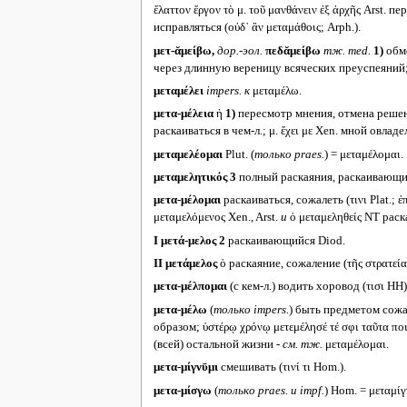
ἔλαττον ἔργον τὸ μ. τοῦ μανθάνειν ἐξ ἀρχῆς Arst. п
исправляться (οὐδ᾽ ἂν μεταμάθοις; Arph.).
μετ-ᾰμείβω,
дор.-эол.
πεδᾰμείβω
тж.
med.
1)
обме
через длинную вереницу всяческих преуспеяний
μεταμέλει
impers.
к
μεταμέλω.
μετα-μέλεια
ἡ
1)
пересмотр мнения, отмена решени
раскаиваться в чем-л.; μ. ἔχει με Xen. мной овлад
μεταμελέομαι
Plut. (
только
praes.
) = μεταμέλομαι.
μεταμελητικός 3
полный раскаяния, раскаивающий
μετα-μέλομαι
раскаиваться, сожалеть (τινι Plat.; 
μεταμελόμενος Xen., Arst.
и
ὁ μεταμεληθείς NT рас
I
μετά-μελος 2
раскаивающийся Diod.
II
μετάμελος
ὁ раскаяние, сожаление (τῆς στρατεία
μετα-μέλπομαι
(с кем-л.) водить хоровод (τισι HH)
μετα-μέλω
(
только
impers.
) быть предметом сожал
образом; ὑστέρῳ χρόνῳ μετεμέλησέ τέ σφι ταῦτα πο
(всей) остальной жизни -
см. тж.
μεταμέλομαι.
μετα-μίγνῡμι
смешивать (τινί τι Hom.).
μετα-μίσγω
(
только
praes.
и
impf.
) Hom. = μεταμίγ