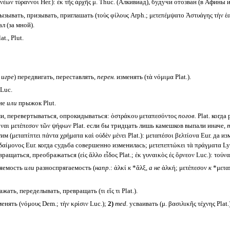
έων τύραννοι Her.): ἐκ τῆς ἀρχῆς μ. Thuc. (Алкивиад), будучи отозван (в Афины 
вызывать, призывать, приглашать (τοὺς φίλους Arph.; μετεπέμψατο Ἀστυάγης τὴν ἑ
л (за мной).
t., Plut.
 игре
) передвигать, переставлять,
перен.
изменять (τὰ νόμιμα Plat.).
 Luc.
ие
или
прыжок Plut.
и, перевертываться, опрокидываться: ὀστράκου μεταπεσόντος
погов.
Plat. когда
όναι μετέπεσον τῶν ψήφων Plat. если бы тридцать лишь камешков выпали иначе,
т
м (μεταπίπτει πάντα χρήματα καὶ οὐδὲν μένει Plat.): μεταπέσοι βελτίονα Eur. да 
αίμονος Eur. когда судьба совершенно изменилась; μετεπεπτώκει τὰ πράγματα 
ращаться, преображаться (εἰς ἄλλο εἶδος Plat.; ἐκ γυναικὸς ἐς ὄρνεον Luc.): τοὐ
яемость
или
разноспрягаемость (
напр.
: ἀλκί
к
*ἄλξ,
а не
ἀλκή; μετέπεσον
к
*μετα
ать, переделывать, превращать (τι εἴς τι Plat.).
нять (νόμους Dem.; τὴν κρίσιν Luc.);
2)
med.
усваивать (μ. βασιλικῆς τέχνης Plat.