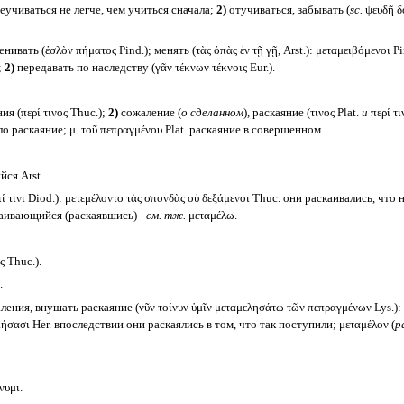
ереучиваться не легче, чем учиться сначала;
2)
отучиваться, забывать (
sc.
ψευδῆ δό
нивать (ἐσλὸν πήματος Pind.); менять (τὰς ὀπὰς ἐν τῇ γῇ, Arst.): μεταμειβόμενοι 
;
2)
передавать по наследству (γᾶν τέκνων τέκνοις Eur.).
я (περί τινος Thuc.);
2)
сожаление (
о сделанном
)
,
раскаяние (τινος Plat.
и
περί τι
ело раскаяние; μ. τοῦ πεπραγμένου Plat. раскаяние в совершенном.
ся Arst.
ἐπί τινι Diod.): μετεμέλοντο τὰς σπονδὰς οὐ δεξάμενοι Thuc. они раскаивались, ч
каивающийся (раскаявшись) -
см. тж.
μεταμέλω.
ς Thuc.).
.
ения, внушать раскаяние (νῦν τοίνυν ὑμῖν μεταμελησάτω τῶν πεπραγμένων Lys.):
ιήσασι Her. впоследствии они раскаялись в том, что так поступили; μεταμέλον (
pa
νυμι.