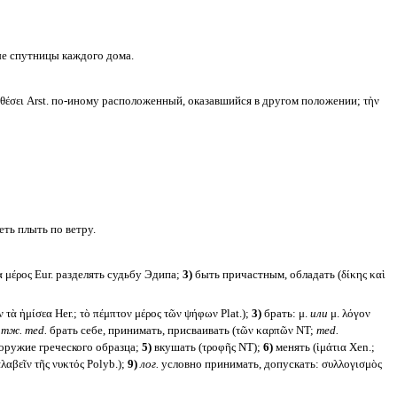
е спутницы каждого дома.
ος θέσει Arst. по-иному расположенный, оказавшийся в другом положении; τὴν
ть плыть по ветру.
α μέρος Eur. разделять судьбу Эдипа;
3)
быть причастным, обладать (δίκης καὶ
τὰ ἡμίσεα Her.; τὸ πέμπτον μέρος τῶν ψήφων Plat.);
3)
брать: μ.
или
μ. λόγον
тж.
med.
брать себе, принимать, присваивать (τῶν καρπῶν NT;
med.
я оружие греческого образца;
5)
вкушать (τροφῆς NT);
6)
менять (ἱμάτια Xen.;
λαβεῖν τῆς νυκτός Polyb.);
9)
лог.
условно принимать, допускать: συλλογισμὸς