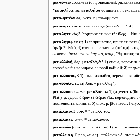
μετ-αλγέω
сожалеть (о прошедшем), раскаиваться (τ
*μετα-λήγω,
эп.
μεταλλήγω
оставлять, прекращать
μεταληπτέον
adj. verb.
к
μεταλαμβάνω.
μετα-ληπτικόν
τό вместилище (τῶν εἰδῶν Plut.).
μετα-ληπτικός 3
(со)причастный: τῆς ὕλης μ. Plut
μετά-ληψις, εως
ἡ
1)
сопричастие, причастность (κά
ἀρχῆς Polyb.);
4)
изменение, замена (τοῦ σχήματος P
замены одного слова другим, напр.,
Ἣφαιστος
вм.
μετ-αλλᾰγή,
дор.
μεταλλᾰγά
ἡ
1)
смена, перемена
союз был бы не миром, а новой войной;
2)
подмен
μετ-αλλακτός 3
1)
изменившийся, переменившийся
μετ-άλλαξις, εως
ἡ Xen. = μεταλλαγή.
μετ-αλλάσσω,
атт.
μεταλλάττω
1)
(из)менять (θέσμ
Plat.): μ. χώραν ἑτέραν ἐξ ἑτέρας Plat. переходит
постоянства климата;
5)
(
тж.
μ. βίον Isocr., Polyb
μετάλλᾱτος 3
дор.
= *μετάλλητος.
μεταλλάττω
атт.
= μεταλλάσσω.
μετ-αλλάω
(
дор.
aor.
μετάλλασα)
1)
расспрашивать 
μεταλλείᾱ
ἡ
1)
ров, канал (μεταλλείαις νάματα συνάγ