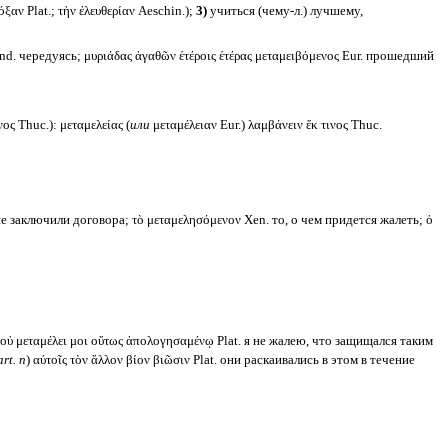
ξαν Plat.; τὴν ἐλευθερίαν Aeschin.);
3)
учиться (чему-л.) лучшему,
Pind. чередуясь; μυριάδας ἀγαθῶν ἑτέροις ἑτέρας μεταμειβόμενος Eur. прошедший
νος Thuc.): μεταμελείας (
или
μεταμέλειαν Eur.) λαμβάνειν ἔκ τινος Thuc.
то не заключили договора; τὸ μεταμελησόμενον Xen. то, о чем придется жалеть; ὁ
 οὐ μεταμέλει μοι οὕτως ἀπολογησαμένῳ Plat. я не жалею, что защищался таким
rt. n
) αὐτοῖς τὸν ἄλλον βίον βιῶσιν Plat. они раскаивались в этом в течение