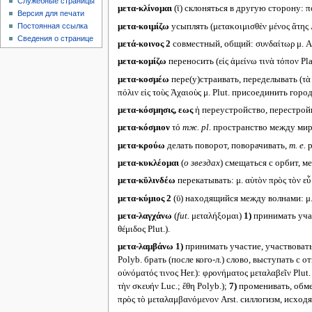
Служебные страницы
μετα-κλίνομαι
(ῑ) склоняться в другую сторону: 
Версия для печати
μετα-κοιμίζω
усыплять (μετακοιμισθὲν μένος ἄτης 
Постоянная ссылка
Сведения о странице
μετά-κοινος 2
совместный, общий: συνδαίτωρ μ. Ae
μετα-κομίζω
переносить (εἰς ἀμείνω τινὰ τόπον Plat
μετα-κοσμέω
пере(у)страивать, переделывать (τὰ
πόλιν εἰς τοὺς Ἀχαιοὺς μ. Plut. присоединить гор
μετα-κόσμησις, εως
ἡ переустройство, перестройка,
μετα-κόσμιον
τό
тж.
pl.
пространство между мир
μετα-κρούω
делать поворот, поворачивать,
т. е.
р
μετα-κυκλέομαι
(
о звездах
) смещаться с орбит, м
μετα-κῠλινδέω
перекатывать: μ. αὑτὸν πρὸς τὸν εὖ
μετα-κύμιος 2
(ῡ) находящийся между волнами: μ
μετα-λαγχάνω
(
fut.
μεταλήξομαι)
1)
принимать учас
θέμιδος Plut.).
μετα-λαμβάνω
1)
принимать участие, участвовать, 
Polyb. брать (после кого-л.) слово, выступать с от
οὐνόματός τινος Her.): φρονήματος μεταλαβεῖν Plu
τὴν σκευήν Luc.; ἔθη Polyb.);
7)
променивать, обмен
πρὸς τὸ μεταλαμβανόμενον Arst. силлогизм, исхо