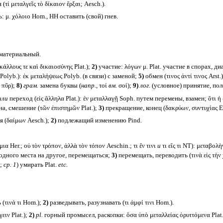
ί μεταλγεῖς τὸ δίκαιον ἔρξαι; Aesch.).
: μ. χόλοιο Hom., HH оставить (свой) гнев.
. материальный.
λλους τε καὶ δικαιοσύνης Plat.);
2)
участие: λόγων μ. Plat. участие в спорах, д
olyb.): ἐκ μεταλήψεως Polyb. (в связи) с заменой;
5)
обмен (τινος ἀντί τινος Arst.
πῦρ);
8)
грам.
замена буквы (
напр.,
τοί
вм.
σοί);
9)
лог.
(условное) принятие, пол
или
переход (εἰς ἄλληλα Plat.): ἐν μεταλλαγῇ Soph. путем перемены, взамен; ὅτι ἡ
а, смешение (τῶν ἐπιστημῶν Plat.);
3)
прекращение, конец (δακρύων, συντυχίας Eur
 (δαίμων Aesch.);
2)
подлежащий изменению Pind.
ια Her.; οὐ τὸν τρόπον, ἀλλὰ τὸν τόπον Aeschin.; τι ἔν τινι
и
τι εἴς τι NT): μεταβολὴ
ь с одного места на другое, перемещаться;
3)
перемещать, переводить (τινὰ εἰς τὴν χ
.;
ср. 1
) умирать Plat.
etc.
(τινά τι Hom.);
2)
разведывать, разузнавать (τι ἀμφί τινι Hom.).
ειν Plat.);
2)
pl.
горный промысел, раскопки: ὅσα ὑπὸ μεταλλείας ὀρυττόμενα Plat