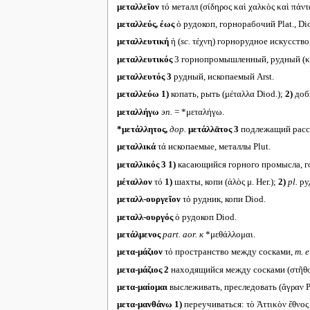
μεταλλεῖον
τό металл (σίδηρος καὶ χαλκὸς καὶ πάντα
μεταλλεύς, έως
ὁ рудокоп, горнорабочий Plat., Di
μεταλλευτική
ἡ (
sc.
τέχνη) горнорудное искусство
μεταλλευτικός
3 горнопромышленный, рудный (κτῆμ
μεταλλευτός 3
рудный, ископаемый Arst.
μεταλλεύω
1)
копать, рыть (μέταλλα Diod.);
2)
добы
μεταλλήγω
эп.
= *μεταλήγω.
*μετάλλητος,
дор.
μετάλλᾱτος 3
подлежащий расс
μεταλλικά
τά ископаемые, металлы Plut.
μεταλλικός 3
1)
касающийся горного промысла, 
μέταλλον
τό
1)
шахты, копи (ἁλὸς μ. Her.);
2)
pl.
руд
μεταλλ-ουργεῖον
τό рудник, копи Diod.
μεταλλ-ουργός
ὁ рудокоп Diod.
μετάλμενος
part. aor.
к
*μεθάλλομαι.
μετα-μάζιον
τό пространство между сосками,
т. е
μετα-μάζιος 2
находящийся между сосками (στῆθο
μετα-μαίομαι
выслеживать, преследовать (ἄγραν Pi
μετα-μανθάνω
1)
переучиваться: τὸ Ἀττικὸν ἔθνος