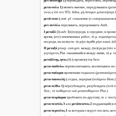
μετ-ανίστημι
1)
переводить, переселять, перемещат
μετα-νοέω
1)
менять мнение, передумывать (μεταν
τινος
и
ἐπί τινι NT): δέδια, μὴ ὕστερον μετανοήση
μετά-νοια
ἡ
тж.
pl.
сожаление (
о совершившемся
μετ-αντλέω
переливать, перецеживать Anth.
I
μεταξύ
(ῠ)
adv.
1)
(по)среди, в середине, в промеж
время, (его) землекопных работ; τὸ μ. πορευόμενος
посреди, на полпути: τὰ μήτε ἀγαθὰ μήτε κακά, ἀλλὰ
II
μεταξύ
praep. cum gen.
между, (по)среди (τῶν οὐ
γιγνόμενος Plat. оказавшийся между ними; τὰ μ. τ
μεταξύτης, ητος
(ῠ) ἡ промежуток Sext.
μετα-παιδεύω
перевоспитывать, воспитывать по-
μετα-παύομαι
временами отдыхать (μεταπαυόμενο
μετα-παυσωλή
ἡ отдых, перерыв (πολέμοιο Hom.)
μετα-πείθω
1)
переубеждать, разубеждать (τινὰ περ
Xen.; τὸ πειθόμενον καὶ μεταπειθόμενον Plut.).
μετα-πειράομαι
пробовать по-другому,
т. е.
посту
μετα-πειστός 3
или
μετάπειστος
2
поддающийся пе
μετα-πεμπτέος 3
за которым следует послать, кот