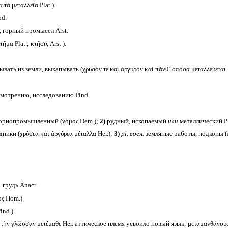
 τὰ μεταλλεῖα Plat.).
od.
, горный промысел Arst.
α Plat.; κτῆσις Arst.).
вать из земли, выкапывать (χρυσόν τε καὶ ἄργυρον καὶ πάνθ᾽ ὁπόσα μεταλλεύεται P
мотрению, исследованию Pind.
горнопромышленный (νόμος Dem.);
2)
рудный, ископаемый
или
металлический Pl
ники (χρύσεα καὶ ἀργύρεα μέταλλα Her.);
3)
pl.
воен.
земляные работы, подкопы (πο
.
грудь Anacr.
ς Hom.).
nd.).
 τὴν γλῶσσαν μετέμαθε Her. аттическое племя усвоило новый язык; μεταμανθάνου