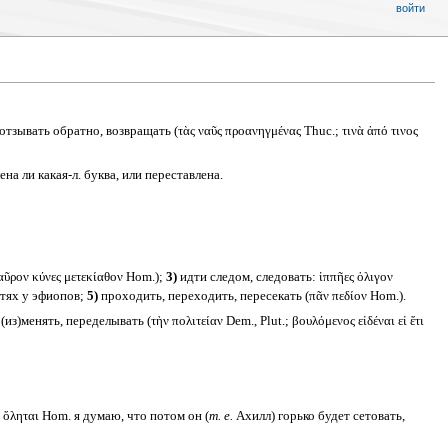
войти
отзывать обратно, возвращать (τὰς ναῦς προανηγμένας Thuc.; τινὰ ἀπό τινος
ена ли какая-л. буква, или переставлена.
αῦρον κύνες μετεκίαθον Hom.);
3)
идти следом, следовать: ἱππῆες ὀλιγον
стях у эфиопов;
5)
проходить, переходить, пересекать (πᾶν πεδίον Hom.).
(из)менять, переделывать (τὴν πολιτείαν Dem., Plut.; βουλόμενος εἰδέναι εἰ ἔτι
ὸς ὄληται Hom. я думаю, что потом он (
т. е.
Ахилл) горько будет сетовать,