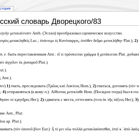
стория
сский словарь Дворецкого/83
κηνὴν μετεκαίνισεν Anth. (Эсхил) преобразовал сценическое искусство.
τρὸς μετακληθείς Luc.; ἐπάνειμι ἐς Κυνόσαργες, ὁπόθεν δεῦρο μετεκλήθην Plat.);
2)
т. е.
быть переставленным Arst.: εἴ τι πρόσκειται γράμμα ἢ μετάκειται Plat. добавл
ν ἀγγεῖον ἐκ ῥυπαροῦ Plut.).
t.).
Arst.).
θον)
1)
гнать, преследовать (Τρῶας καὶ Λυκίους Hom.);
2)
гнаться, догонять (τὸν τ
ь;
4)
отправляться (к кому-л.): Αἰθίοπας μετεκίαθε Hom. (Посидон тогда) был в го
ησαν οἱ κρητῆρες Her.);
2)
сдвигать с места, оттеснять (τινα ἐκ τῆς τάξιος Her.);
3)
е Arst., Plut.
 ap. Plut.).
ивать (τὸν ἑαυτοῦ βίον Eur.): ἦ τέ μιν οἴω πολλὰ μετακλαύσεσθαι, ἐπεί κ᾽ ἀπὸ λα