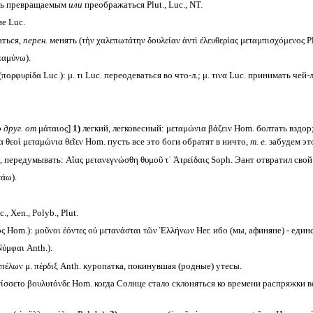
ть превращаемым
или
преображаться Plut., Luc., NT.
е Luc.
ться,
перен.
менять (τὴν χαλεπωτάτην δουλείαν ἀντὶ ἐλευθερίας μεταμπισχόμενος Pla
αμύνω).
ορφυρίδα Luc.): μ. τι Luc. переодеваться во что-л.; μ. τινα Luc. принимать чей-
 друг. от
μάταιος]
1)
легкий, легковесный: μεταμώνια βάζειν Hom. болтать вздор;
α θεοὶ μεταμώνια θεῖεν Hom. пусть все это боги обратят в ничто,
т. е.
забудем это
, передумывать: Αἴας μετανεγνώσθη θυμοῦ τ᾽ Ἀτρείδαις Soph. Эант отвратил свой
τάω).
 Xen., Polyb., Plut.
ς Hom.): μοῦνοι ἐόντες οὐ μετανάσται τῶν Ἑλλήνων Her. ибо (мы, афиняне) - ед
ύμφαι Anth.).
πέλων μ. πέρδιξ Anth. куропатка, покинувшая (родные) утесы.
νίσσετο βουλυτόνδε Hom. когда Солнце стало склоняться ко времени распряжки в