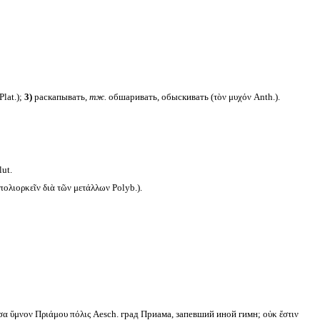
lat.);
3)
раскапывать,
тж.
обшаривать, обыскивать (τὸν μυχόν Anth.).
ut.
λιορκεῖν διὰ τῶν μετάλλων Polyb.).
σα ὕμνον Πριάμου πόλις Aesch. град Приама, запевший иной гимн; οὐκ ἔστιν