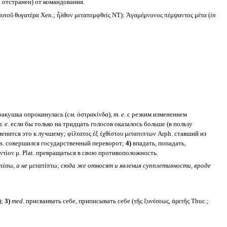
и отстранен) от командования.
αυτοῦ θυγατέρα Xen.; ἦλθον μεταπεμφθείς NT): Ἀγαμέμνονος πέμψαντος μέτα (
in
 ракушка опрокинулась (
см.
ὀστρακίνδα),
т. е.
с резким изменением
. е.
если бы только на тридцать голосов оказалось больше (в пользу
изменится это к лучшему; φίλτατος ἐξ ἐχθίστου μεταπιπτων Arph. ставший из
Lys. совершился государственный переворот;
4)
впадать, попадать,
ναντίον μ. Plat. превращаться в свою противоположность.
πέσω,
а не
μεταπίπτω;
сюда же относят и явления супплетивности, вроде
);
3)
med.
присваивать себе, приписывать себе (τῆς ξυνέσεως, ἀρετῆς Thuc.;