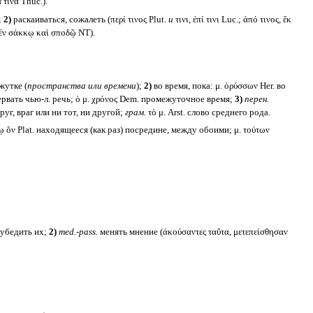
 τινα Thuc.).
;
2)
раскаиваться, сожалеть (περί τινος Plut.
и
τινι, ἐπί τινι Luc.; ἀπό τινος, ἔκ
ἐν σάκκῳ καὶ σποδῷ NT).
жутке (
пространства или времени
);
2)
во время, пока: μ. ὀρύσσων Her. во
ервать чью-л. речь; ὁ μ. χρόνος Dem. промежуточное время;
3)
перен.
руг, враг или ни тот, ни другой;
грам.
τὸ μ. Arst. слово среднего рода.
μέσῳ ὄν Plat. находящееся (как раз) посредине, между обоими; μ. τούτων
реубедить их;
2)
med.-pass.
менять мнение (ἀκούσαντες ταῦτα, μετεπείσθησαν