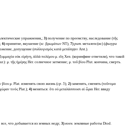
иалектические упражнения,;
3)
получение по преемству, наследование (τῆς
);
6)
принятие, вкушение (
sc.
βρωμάτων NT);
7)
рит.
металепс(ис) (
фигура
ожение, допущение (συλλογισμὸς κατὰ μετάληψιν Arst.).
 ξυμμαχία οὐκ εἰρήνη, ἀλλὰ πολέμου μ. εἴη Xen. (коринфяне ответили), что такой
.): μ. τῇς ἡμέρης Her. солнечное затмение; μ. τοῦ βίου Plut. кончина, смерть.
ν βίου μ. Plat. изменять свою жизнь (
ср. 5
);
2)
заменять, сменять (τοὔνομα
ώραν τινός Plat.);
4)
меняться: ὅτι οὐ μεταλάσσουσι αἱ ὧραι Her. ввиду
. все, что добывается из земных недр;
3)
воен.
земляные работы Diod.