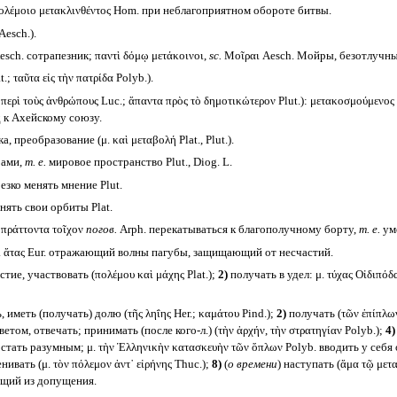
πολέμοιο μετακλινθέντος Hom. при неблагоприятном обороте битвы.
Aesch.).
sch. сотрапезник; παντὶ δόμῳ μετάκοινοι,
sc.
Μοῖραι Aesch. Мойры, безотлучны
.; ταῦτα εἰς τὴν πατρίδα Polyb.).
 περὶ τοὺς ἀνθρώπους Luc.; ἅπαντα πρὸς τὸ δημοτικώτερον Plut.): μετακοσμούμεν
од к Ахейскому союзу.
 преобразование (μ. καὶ μεταβολή Plat., Plut.).
ами,
т. е.
мировое пространство Plut., Diog. L.
езко менять мнение Plut.
енять свои орбиты Plat.
 πράττοντα τοῖχον
погов.
Arph. перекатываться к благополучному борту,
т. е.
уме
. ἄτας Eur. отражающий волны пагубы, защищающий от несчастий.
тие, участвовать (πολέμου καὶ μάχης Plat.);
2)
получать в удел: μ. τύχας Οἰδιπόδ
иметь (получать) долю (τῆς ληΐης Her.; καμάτου Pind.);
2)
получать (τῶν ἐπίπλων 
ветом, отвечать; принимать (после кого-л.) (τὴν ἀρχήν, τὴν στρατηγίαν Polyb.);
4)
t. стать разумным; μ. τὴν Ἑλληνικὴν κατασκευὴν τῶν ὅπλων Polyb. вводить у себ
ивать (μ. τὸν πόλεμον ἀντ᾽ εἰρήνης Thuc.);
8)
(
о времени
) наступать (ἄμα τῷ μετα
дящий из допущения.