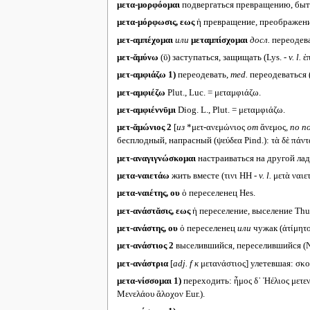
μετα-μορφόομαι
подвергаться превращению, бы
μετα-μόρφωσις, εως
ἡ превращение, преображени
μετ-αμπέχομαι
или
μεταμπίσχομαι
досл.
переодева
μετ-ᾰμύνω
(ῡ) заступаться, защищать (Lys. -
v. l.
ἐπ
μετ-αμφιάζω
1)
переодевать,
med.
переодеваться (π
μετ-αμφιέζω
Plut., Luc. = μεταμφιάζω.
μετ-αμφιέννῡμι
Diog. L., Plut. = μεταμφιάζω.
μετ-ᾰμώνιος 2
[
из
*μετ-ανεμώνιος
от
ἄνεμος,
по по
бесплодный, напрасный (ψεύδεα Pind.): τὰ δὲ πάντ
μετ-αναγιγνώσκομαι
настраиваться на другой лад
μετα-ναιετάω
жить вместе (τινι HH -
v. l.
μετὰ ναιε
μετα-ναιέτης, ου
ὁ переселенец Hes.
μετ-ανάστᾰσις, εως
ἡ переселение, выселение Thuc.,
μετ-ανάστης, ου
ὁ переселенец
или
чужак (ἀτίμητο
μετ-ανάστιος 2
выселившийся, переселившийся (Ν
μετ-ανάστρια
[
adj. f
к
μετανάστιος] улетевшая: σκο
μετα-νίσσομαι
1)
переходить: ἦμος δ᾽ Ἠέλιος μετε
Μενελάου ἄλοχον Eur.).