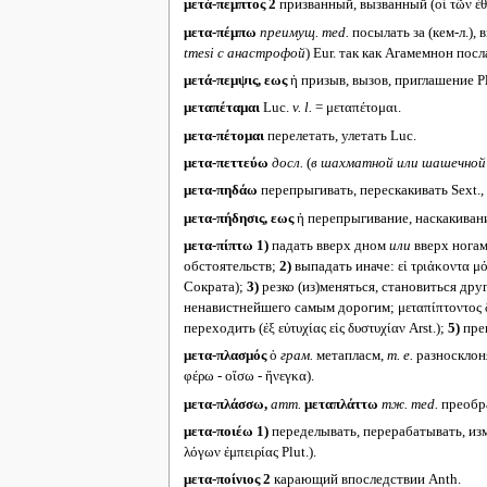
μετά-πεμπτος 2
призванный, вызванный (οἱ τῶν ἐθν
μετα-πέμπω
преимущ.
med.
посылать за (кем-л.), 
tmesi с анастрофой
) Eur. так как Агамемнон посла
μετά-πεμψις, εως
ἡ призыв, вызов, приглашение Pla
μεταπέταμαι
Luc.
v. l.
= μεταπέτομαι.
μετα-πέτομαι
перелетать, улетать Luc.
μετα-πεττεύω
досл.
(
в шахматной или шашечной
μετα-πηδάω
перепрыгивать, перескакивать Sext.,
μετα-πήδησις, εως
ἡ перепрыгивание, наскакиван
μετα-πίπτω
1)
падать вверх дном
или
вверх ногам
обстоятельств;
2)
выпадать иначе: εἰ τριάκοντα μ
Сократа);
3)
резко (из)меняться, становиться други
ненавистнейшего самым дорогим; μεταπίπτοντος δ
переходить (ἐξ εὐτυχίας εἰς δυστυχίαν Arst.);
5)
прев
μετα-πλασμός
ὁ
грам.
метапласм,
т. е.
разносклон
φέρω - οἴσω - ἤνεγκα).
μετα-πλάσσω,
атт.
μεταπλάττω
тж.
med.
преображ
μετα-ποιέω
1)
переделывать, перерабатывать, изме
λόγων ἐμπειρίας Plut.).
μετα-ποίνιος 2
карающий впоследствии Anth.