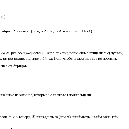
t.).
л. образ;
2)
сменять (τι εἴς τι Anth.;
med.
τι ἀντί τινος Diod.).
 ὡς σὺ μετ᾽ ὀρνίθων βαδιεῖ μ.; Arph. так ты упорхнешь с птицами?;
2)
пустой,
; μή μοι μεταμώνια νήματ᾽ ὄληται Hom. чтобы пряжа моя зря не пропала.
 гнев от Атридов.
инственные из эллинов, которые не являются пришельцами.
олов,
т. е.
к вечеру;
2)
приходить за (кем-л.), прибывать, чтобы взять (τὰν