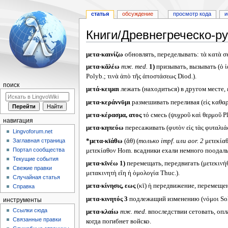
статья
обсуждение
просмотр кода
и
Книги/Древнегреческо-ру
Перейти
Перейти
μετα-καινίζω
обновлять, переделывать: τὰ κατὰ σ
к
к
μετα-κᾰλέω
тж.
med.
1)
призывать, вызывать (ὁ ἰα
навигации
поиску
Polyb.; τινὰ ἀπὸ τῆς ἀποστάσεως Diod.).
поиск
μετά-κειμαι
лежать (находиться) в другом месте,
μετα-κεράννῡμι
размешивать переливая (εἰς καθαρὸ
μετα-κέρασμα, ατος
τό смесь (ψυχροῦ καὶ θερμοῦ Plu
навигация
μετα-κηπεύω
пересаживать (φυτὸν εἰς τὰς φυταλιάς 
Lingvoforum.net
*μετα-κῑάθω
(ᾰθ) (
только
impf.
или
aor. 2
μετεκία
Заглавная страница
Портал сообщества
μετεκίαθον Hom. всадники ехали немного поодал
Текущие события
μετα-κῑνέω
1)
перемещать, передвигать (μετεκινήθ
Свежие правки
μετακινητὴ εἴη ἡ ὁμολογία Thuc.).
Случайная статья
μετα-κίνησις, εως
(κῑ) ἡ передвижение, перемещени
Справка
μετα-κινητός 3
подлежащий изменению (νόμοι Solon
инструменты
Ссылки сюда
μετα-κλαίω
тж.
med.
впоследствии сетовать, оплак
Связанные правки
когда погибнет войско.