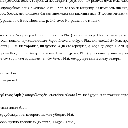
ь (εἰς ἄλλας πόλεις Polyb.);
2)
переходить (ἐς χῶρόν τινα μεταναστῆναι Her.; παρά
οήσας εἶπον Plat.): ἠναγκαζόμεθα μ. Xen. мы были вынуждены изменить мнение
τε Luc. боюсь, не пришлось бы вам впоследствии раскаиваться;
3)
культ.
каяться (
)
,
раскаяние Batr., Thuc.
etc.
: μ. ἀπό τινος NT раскаяние в чем-л.
утке (πολλὰ μ. οὔρεα Hom.; μ. τιθέναι τι Plat.): ἐν τούτῳ τῷ μ. Thuc. в этом проме
 Xen. пока он путешествовал; λέγοντά τινα μ. ἐπέχειν Plat.
или
ὑπολαβεῖν Xen. пр
 τὰ μ. Plat. ни хорошее, ни дурное, а (нечто) среднее; φίλος ἢ ἐχθρὸς ἢ μ. Arst. д
ρέων Her.; ὁ μ. τῆς δίκης τε καὶ τοῦ θανάτου χρόνος Plat.): μ. τούτοιν ἀμφοῖν ἐν 
ούτων Soph. тем временем; μ. τῶν λόγων Plat. между прочим, к слову говоря.
иному Luc.
ι μάχοντο Hom.).
.
ί τινος Arph.): ἀποροῦντες δὲ μεταπεῖσαι αὐτούς Lys. не будучи в состоянии пе
пать иначе Arph.
реубеждению, которого можно убедить Plat.
орый нужно требовать (ἐκ τῶν ξυμμάχων Thuc.).