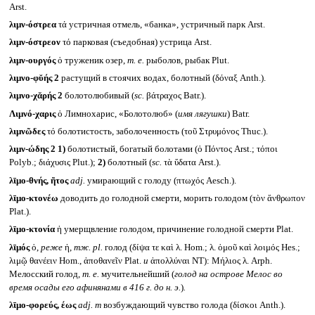
Arst.
λιμν-όστρεα
τά устричная отмель, «банка», устричный парк Arst.
λιμν-όστρεον
τό парковая (съедобная) устрица Arst.
λιμν-ουργός
ὁ труженик озер,
т. е.
рыболов, рыбак Plut.
λιμνο-φῠής 2
растущий в стоячих водах, болотный (δόναξ Anth.).
λιμνο-χᾰρής 2
болотолюбивый (
sc.
βάτραχος Batr.).
Λιμνό-χαρις
ὁ Лимнохарис, «Болотолюб» (
имя лягушки
) Batr.
λιμνῶδες
τό болотистость, заболоченность (τοῦ Στρυμόνος Thuc.).
λιμν-ώδης 2
1)
болотистый, богатый болотами (ὁ Πόντος Arst.; τόποι
Polyb.; διάχυσις Plut.);
2)
болотный (
sc.
τὰ ὕδατα Arst.).
λῑμο-θνής, ῆτος
adj.
умирающий с голоду (πτωχός Aesch.).
λῑμο-κτονέω
доводить до голодной смерти, морить голодом (τὸν ἄνθρωπον
Plat.).
λῑμο-κτονία
ἡ умерщвление голодом, причинение голодной смерти Plat.
λῑμός
ὁ,
реже
ἡ,
тж.
pl.
голод (δίψα τε καὶ λ. Hom.; λ. ὁμοῦ καὶ λοιμός Hes.;
λιμῷ θανέειν Hom., ἀποθανεῖν Plat.
и
ἀπολλύναι NT): Μήλιος λ. Arph.
Мелосский голод,
т. е.
мучительнейший (
голод на острове Мелос во
время осады его афинянами в 416 г. до н. э.
)
.
λῑμο-φορεύς, έως
adj. m
возбуждающий чувство голода (δίσκοι Anth.).