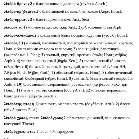
λῐπᾰρό-θρονος 2
с блистающим седалищем (ἐσχάραι Aesch.).
λῐπᾰρο-κρήδεμνος 2
с блистающей повязкой на голове (Χάρις Hom.).
λῐπᾰρ-όμματος 2
с блестящими глазами Arst., Sext.
λῐπᾰρόν
τό
1)
жирное вещество, жир Arst.;
2)
pl.
жирные яства Arph.
λῐπᾰρο-πλόκᾰμος 2
украшенный блистающими кудрями (κεφαλή Hom.).
λῐπᾰρός 3
1)
жирный, маслянистый, лоснящийся от жира: λιπαροὶ κεφαλάς
Hom. с блестящими от масла головами;
2)
лоснящийся, блестящий
(λαμπρὸς καὶ λ. Plat.);
3)
полный, упругий, крепкий (πόδες Hom.; στῆθος
Arph.);
4)
упитанный, тучный (θηρία Xen.);
5)
свежий, ясный (ὀμμάτων
σέλας Hes.);
6)
богатый, пышный, цветущий, великолепный (νῆσος HH;
Ἀθῆναι Pind.; Θῆβαι Pind.);
7)
обильный (θέμιστες Hom.);
8)
обеспеченный,
спокойный, безбедный (γῆρας Hom.);
9)
светлый, безмятежный (εὐφροσύνη
Anth.);
10)
блистающий, сверкающий, роскошный (κρήδεμνα, καλύπτρη
Hom.);
11)
перен.
густой, сильный (ὀσμή Arst.);
12)
оплодотворяющий,
благодатный (χεύματα Aesch.).
λῐπᾰρότης, ητος
ἡ
1)
жирность, маслянистость (ἐν γάλακτι Arst.);
2)
блеск
(τῶν ὀμμάτων Plut.).
λῐπᾰρό-χροος,
стяж.
λῐπᾰρόχρους 2
с блистающей кожей,
т. е.
сияющий,
цветущий Theocr.
λῐπᾰρόχρως, ωτος
Theocr. = λιπαρόχροος.