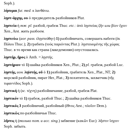
Soph.).
λήσομαι
fut. med.
к
λανθάνω.
λῃστ-άρχης, ου
ὁ предводитель разбойников Plut.
λῃστεία
ἡ
тж.
pl.
разбой, грабеж Thuc.
etc.
: ἀπὸ λῃστείας ζῆν
или
βίον ἔχειν
Xen., Arst. жить разбоем.
λῃστεύω
(
aor. pass.
ἐλῃστεύθην)
1)
разбойничать, совершать набеги (ἐκ
Πύλου Thuc.);
2)
грабить (τοὺς παριόντας Plut.): λῃστευομένης τῆς χώρας
Thuc. в то время как страна (лакедемонян) опустошалась.
λῃστήρ, ῆρος
ὁ Anth. = λῃστής.
λῃστήριον
τό
1)
шайка разбойников Xen., Plut.;
2)
pl.
грабеж, разбой Luc.
λῃστής,
ион.
ληϊστής, οῦ
ὁ
1)
разбойник, грабитель Xen., Plat., NT;
2)
морской разбойник, пират Her., Plat.;
3)
похититель, захватчик (τῆς
τυραννίδος Soph.).
λῃστική
ἡ (
sc.
τέχνη) разбойничание, разбой, грабеж Plat.
λῃστικόν
τό
1)
грабеж, разбой Thuc.;
2)
шайка разбойников Thuc.
λῃστικός 3
разбойничий, разбойный (ἔθνος Arst.; πλοῖον Dem.).
λῃστικῶς
по-разбойничьи Thuc.
λῆστις
ἡ (
только
nom.
и
acc. sing.
) забвение (κακῶν Eur.): λῆστιν ἴσχειν
Soph. забыть.