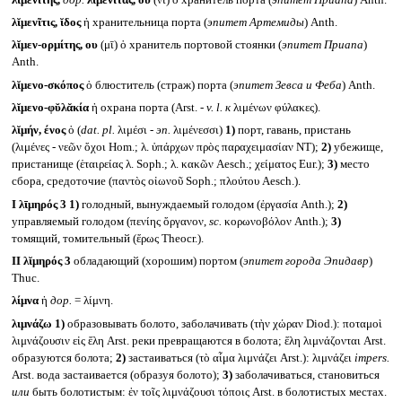
λῐμενῖτις, ῐδος
ἡ хранительница порта (
эпитет Артемиды
) Anth.
λῐμεν-ορμίτης, ου
(μῑ) ὁ хранитель портовой стоянки (
эпитет Приапа
)
Anth.
λῐμενο-σκόπος
ὁ блюститель (страж) порта (
эпитет Зевса и Феба
) Anth.
λῐμενο-φῠλᾰκία
ἡ охрана порта (Arst. -
v. l.
к
λιμένων φύλακες).
λῐμήν, ένος
ὁ (
dat. pl.
λιμέσι -
эп.
λιμένεσσι)
1)
порт, гавань, пристань
(λιμένες - νεῶν ὄχοι Hom.; λ. ὑπάρχων πρὸς παραχειμασίαν NT);
2)
убежище,
пристанище (ἑταιρείας λ. Soph.; λ. κακῶν Aesch.; χείματος Eur.);
3)
место
сбора, средоточие (παντὸς οἰωνοῦ Soph.; πλούτου Aesch.).
I
λῑμηρός 3
1)
голодный, вынуждаемый голодом (ἐργασία Anth.);
2)
управляемый голодом (πενίης ὄργανον,
sc.
κορωνοβόλον Anth.);
3)
томящий, томительный (ἔρως Theocr.).
II
λῐμηρός 3
обладающий (хорошим) портом (
эпитет города Эпидавр
)
Thuc.
λίμνα
ἡ
дор.
= λίμνη.
λιμνάζω
1)
образовывать болото, заболачивать (τὴν χώραν Diod.): ποταμοὶ
λιμνάζουσιν εἰς ἕλη Arst. реки превращаются в болота; ἕλη λιμνάζονται Arst.
образуются болота;
2)
застаиваться (τὸ αἷμα λιμνάζει Arst.): λιμνάζει
impers.
Arst. вода застаивается (образуя болото);
3)
заболачиваться, становиться
или
быть болотистым: ἐν τοῖς λιμνάζουσι τόποις Arst. в болотистых местах.