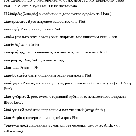
I
λῑπᾰρῶς
[λιπαρής] настойчиво, упорно, неотступно (παρακαλεῖν θεούς
Plat.): οὐδ᾽ ἐγὼ λ. ἔχω Plat. я и не настаиваю.
II
λῐπᾰρῶς
[λιπαρός] в изобилии, в довольстве (γηράσκειν Hom.).
λίπασμα, ατος
(ῐ) τό жировое вещество, жир Plut.
λῐπ-αυγής 2
незрячий, слепой Anth.
λῐπάω
(
только
part. praes.
) быть жирным, маслянистым Plut., Anth.
λιπεῖν
inf. aor.
к
λείπω.
λῐπ-ερνήτης, ου
ὁ брошеный, покинутый, бесприютный Anth.
λῐπερνῆτις, ῐδος
Anth.
f
к
λιπερνήτης.
λῐπο-
или
λειπο- = λῐπ-.
λῐπο-βοτανέω
быть лишенным растительности Plut.
λῐπό-γᾰμος 2
покидающий супруга, расторгающий брачные узы (
sc.
Ἑλένη
Eur.).
λῐπο-γνώμων 2,
gen.
ονος
потерявший зубы,
т. е.
неизвестного возраста
(βοῦς Luc.).
λῐπό-γυιος 2
разбитый параличом
или
увечный (ἀνήρ Anth.).
λῐπο-θῡμία
ἡ потеря сознания, обморок Plut.
*λῐπό-κωπος 2
лишенный рукоятки, без черенка (φασγανίς Anth. -
v. l.
λιθόκωπος).