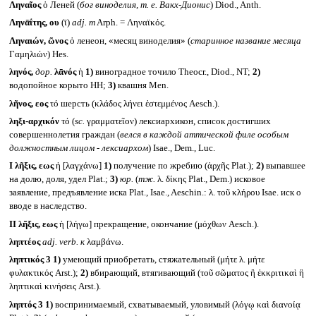
Ληναῖος
ὁ Леней (
бог виноделия, т. е. Вакх-Дионис
) Diod., Anth.
Ληνᾱΐτης, ου
(ῑ)
adj. m
Arph. = Ληναϊκός.
Ληναιών, ῶνος
ὁ ленеон, «месяц виноделия» (
старинное название месяца
Γαμηλιών) Hes.
ληνός,
дор.
λᾱνός
ἡ
1)
виноградное точило Theocr., Diod., NT;
2)
водопойное корыто HH;
3)
квашня Men.
λῆνος, εος
τό шерсть (κλάδος λήνει ἐστεμμένος Aesch.).
ληξι-αρχικόν
τό (
sc.
γραμματεῖον) лексиархикон, список достигших
совершеннолетия граждан (
велся в каждой аттической филе особым
должностным лицом - лексиархом
) Isae., Dem., Luc.
I
λῆξις, εως
ἡ [λαγχάνω]
1)
получение по жребию (ἀρχῆς Plat.);
2)
выпавшее
на долю, доля, удел Plat.;
3)
юр.
(
тж.
λ. δίκης Plat., Dem.) исковое
заявление, предъявление иска Plat., Isae., Aeschin.: λ. τοῦ κλήρου Isae. иск о
вводе в наследство.
II
λῆξις, εως
ἡ [λήγω] прекращение, окончание (μόχθων Aesch.).
ληπτέος
adj. verb.
к
λαμβάνω.
ληπτικός 3
1)
умеющий приобретать, стяжательный (μήτε λ. μήτε
φυλακτικός Arst.);
2)
вбирающий, втягивающий (τοῦ σῶματος ἢ ἐκκριτικαὶ ἢ
ληπτικαὶ κινήσεις Arst.).
ληπτός 3
1)
воспринимаемый, схватываемый, уловимый (λόγῳ καὶ διανοίᾳ