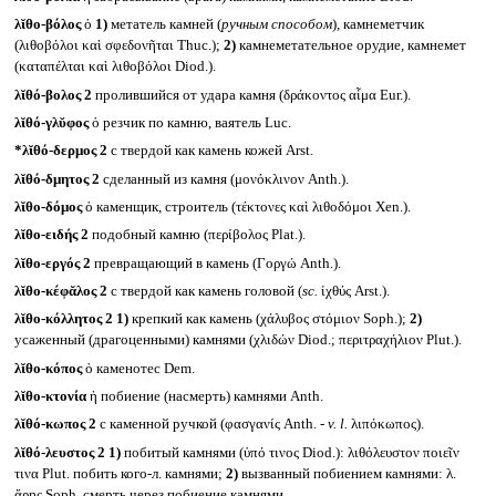
λῐθο-βόλος
ὁ
1)
метатель камней (
ручным способом
)
,
камнеметчик
(λιθοβόλοι καὶ σφεδονῆται Thuc.);
2)
камнеметательное орудие, камнемет
(καταπέλται καὶ λιθοβόλοι Diod.).
λῐθό-βολος 2
пролившийся от удара камня (δράκοντος αἷμα Eur.).
λῐθό-γλῠφος
ὁ резчик по камню, ваятель Luc.
*λῐθό-δερμος 2
с твердой как камень кожей Arst.
λῐθό-δμητος 2
сделанный из камня (μονόκλινον Anth.).
λῐθο-δόμος
ὁ каменщик, строитель (τέκτονες καὶ λιθοδόμοι Xen.).
λῐθο-ειδής 2
подобный камню (περίβολος Plat.).
λῐθο-εργός 2
превращающий в камень (Γοργώ Anth.).
λῐθο-κέφᾰλος 2
с твердой как камень головой (
sc.
ἰχθύς Arst.).
λῐθο-κόλλητος 2
1)
крепкий как камень (χάλυβος στόμιον Soph.);
2)
усаженный (драгоценными) камнями (χλιδών Diod.; περιτραχήλιον Plut.).
λῐθο-κόπος
ὁ каменотес Dem.
λῐθο-κτονία
ἡ побиение (насмерть) камнями Anth.
λῐθό-κωπος 2
с каменной ручкой (φασγανίς Anth. -
v. l.
λιπόκωπος).
λῐθό-λευστος 2
1)
побитый камнями (ὑπό τινος Diod.): λιθόλευστον ποιεῖν
τινα Plut. побить кого-л. камнями;
2)
вызванный побиением камнями: λ.
ἄρης Soph. смерть через побиение камнями.