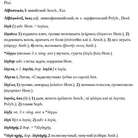
Plut.
Λῐβυστικός 3
ливийский Aesch., Eur.
Λῐβῠφοίνιξ, ῑκος
adj.
ливиофиникийский,
т. е.
карфагенский Polyb., Diod.
λίγᾰ
(ῐ)
adv.
Hom. = λιγέως.
λῐγαίνω
1)
издавать клич, громко возглашать (κήρυκες ἐλίγαινον Hom.);
2)
поднимать вопль, кричать от боли (στένεσθαι καὶ λ. Aesch.);
3)
муз.
играть
(σύριγγι Anth.);
4)
петь, воспевать (βιοτήν τινος Anth.).
*λίγγω
(
только 3 л.
sing. aor.
) звучать, гудеть (λίγξε βιός Hom.).
λίγδην
adv.
слегка задев, оцарапав Hom.
λίγεια,
v. l.
λιγεῖα,
дор.
λιγέᾱ
f
к
λιγύς.
Λίγεια
ἡ Лигия, «Сладкозвучная» (
одна из сирен
) Arst.
λῐγέως
1)
громко, навзрыд (κλαίειν Hom.);
2)
зычным голосом, громогласно
(ἀγορεύειν Hom.).
λιγνύς, ύος
(ῠ) ἡ
1)
дым, копоть (μέλαινα Aesch.; αἱ φλόγες καὶ αἱ λιγνύες
Polyb.);
2)
пламя Soph.
λίγξε
эп. 3 л.
sing. aor.
к
*λίγγω.
λῐγύ
1)
n к
λιγύς;
2)
adv. к
λιγύς.
λῐγῠᾱχής 2
дор.
= *λῐγῠηχής.
*λῐγῠ-ηχής,
дор.
λῐγῠᾱχής 2
полнозвучный, певучий (κιθάρα Anth.).