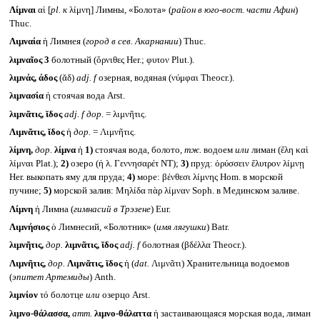
Λίμναι
αἱ [
pl.
к
λίμνη] Лимны, «Болота» (
район в юго-вост. части Афин
)
Thuc.
Λιμναία
ἡ Лимнея (
город в сев. Акарнании
) Thuc.
λιμναῖος 3
болотный (ὄρνιθες Her.; φυτον Plut.).
λιμνάς, άδος
(ᾰδ)
adj. f
озерная, водяная (νύμφαι Theocr.).
λιμνασία
ἡ стоячая вода Arst.
λιμνᾶτις, ῐδος
adj. f
дор.
= λιμνῆτις.
Λιμνᾶτις, ῐδος
ἡ
дор.
= Λιμνῆτις.
λίμνη,
дор.
λίμνα
ἡ
1)
стоячая вода, болото,
тж.
водоем
или
лиман (ἕλη καὶ
λίμναι Plat.);
2)
озеро (ἡ λ. Γεννησαρέτ NT);
3)
пруд: ὀρύσσειν ἔλυτρον λίμνῃ
Her. выкопать яму для пруда;
4)
море: βένθεσι λίμνης Hom. в морской
пучине;
5)
морской залив: Μηλίδα πὰρ λίμναν Soph. в Мединском заливе.
Λίμνη
ἡ Лимна (
гимнасий в Трэзене
) Eur.
Λιμνήσιος
ὁ Лимнесий, «Болотник» (
имя лягушки
) Batr.
λιμνῆτις,
дор.
λιμνᾶτις, ῐδος
adj. f
болотная (βδέλλα Theocr.).
Λιμνῆτις,
дор.
Λιμνᾶτις, ῐδος
ἡ (
dat.
Λιμνᾶτι) Хранительница водоемов
(
эпитет Артемиды
) Anth.
λιμνίον
τό болотце
или
озерцо Arst.
λιμνο-θάλασσα,
атт.
λιμνο-θάλαττα
ἡ застаивающаяся морская вода, лиман