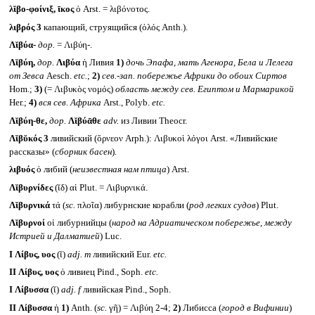
λῐβο-φοίνιξ, ῑκος
ὁ Arst. = λιβόνοτος.
λιβρός 3
капающий, струящийся (ὀλός Anth.).
Λῐβύα-
дор.
= Λιβύη-.
Λῐβύη,
дор.
Λιβύα
ἡ Ливия
1)
дочь Эпафа, мать Агенора, Бела и Лелега
от Зевса
Aesch.
etc.
;
2)
сев.-зап. побережье Африки до обоих Сиртов
Hom.;
3)
(= Λιβυκὸς νομός)
область между сев. Египтом и Мармарикой
Her.;
4)
вся сев. Африка
Arst., Polyb.
etc.
Λῐβύη-θε,
дор.
Λῐβύᾱθε
adv.
из Ливии Theocr.
Λῐβῠκός 3
ливийский (ὄρνεον Arph.): Λιβυκοὶ λόγοι Arst. «Ливийские
рассказы» (
сборник басен
)
.
λιβυός
ὁ либий (
неизвестная нам птица
) Arst.
Λῐβυρνίδες
(ῐδ) αἱ Plut. = Λιβυρνικά.
Λῐβυρνικά
τά (
sc.
πλοῖα) либурнские корабли (
род легких судов
) Plut.
Λῐβυρνοί
οἱ либурнийцы (
народ на Адриатическом побережье, между
Истрией и Далматией
) Luc.
I
Λίβυς, υος
(ῐ)
adj. m
ливийский Eur.
etc.
II
Λίβυς, υος
ὁ ливиец Pind., Soph.
etc.
I
Λίβυσσα
(ῐ)
adj. f
ливийская Pind., Soph.
II
Λίβυσσα
ἡ
1)
Anth. (
sc.
γῆ) = Λιβύη 2-4;
2)
Либисса (
город в Вифинии
)