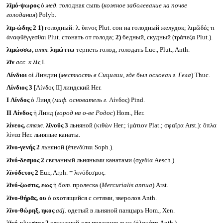
λῑμό-ψωρος
ὁ
мед.
голодная сыпь (
кожное заболевание на почве
голодания
) Polyb.
λῑμ-ώδης 2
1)
голодный: λ. ὕπνος Plut. сон на голодный желудок; λιμῶδές τι
ἀναφθέγγεσθαι Plut. стонать от голода;
2)
бедный, скудный (τράπεζα Plut.).
λῑμώσσω,
атт.
λιμώττω
терпеть голод, голодать Luc., Plut., Anth.
λῖν
acc.
к
λίς I.
Λίνδιοι
οἱ Линдии (
местность в Сицилии, где был основан г. Гела
) Thuc.
Λίνδιος 3
[Λίνδος II] линдский Her.
I
Λίνδος
ὁ Линд (
миф. основатель г.
Λίνδος) Pind.
II
Λίνδος
ἡ Линд (
город на о-ве Родос
) Hom., Her.
λίνεος,
стяж.
λῐνοῦς
3
льняной (κιθών Her.; ἱμάτιον Plat.; σφαῖρα Arst.): ὅπλα
λίνεα Her. льняные канаты.
λῐνο-γενής 2
льняной (ἐπενδύται Soph.).
λῐνό-δεσμος 2
связанный льняными канатами (σχεδία Aesch.).
λῐνόδετος 2
Eur., Arph. = λινόδεσμος.
λῐνό-ζωστις, εως
ἡ
бот.
пролеска (
Mercurialis annua
) Arst.
λῐνο-θήρᾱς, ου
ὁ охотящийся с сетями, зверолов Anth.
λῐνο-θώρηξ, ηκος
adj.
одетый в льняной панцырь Hom., Xen.