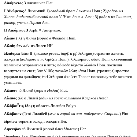
Λῐκύμνειος 3
ликимниев Plat.
I
Λῐκύμνιος
ὁ Ликимний
1)
сводный брат Алкмены
Hom.;
2)
родом из
Хиоса, дифирамбический поэт
V-IV
вв. до н. э.
Arst.;
3)
родом из Сицилии,
ритор, ученик Горгия
Arst.
II
Λῐκύμνιος 3
Arph. = Λικύμνειος.
Λίλαια
(ῐλ) ἡ Лилея (
город в Фокиде
) Hom.
Λῐλαίη-θεν
adv.
из Лилеи HH.
λῐλαίομαι
[λάω II] (
только
praes., impf.
и pf.
λελίημαι) страстно желать,
жаждать (πολέμοιο
и
πολεμίζειν Hom.): λιλαιόμενος ὁδοῖο Hom. охваченный
желанием отправиться в путь; φόωσδε τάχιστα λιλαίεο Hom. поспеши
вернуться на свет; βάν ῥ᾽ ἰθὺς Δαναῶν λελιημένοι Hom. (троянцы) яростно
ударили на данайцев; ἐπεὶ λελίησαι ἀκούειν Theocr. поскольку тебе хочется
услышать.
Λίλαιον
τό Лилей (
гора в Индии
) Plut.
Λίλαιος
(ῑλ) ὁ Лилей (
один из военачальников Ксеркса
) Aesch.
Λῐλῠβαιῗτις, ῐδος
ἡ область Лилибея Polyb.
Λῐλύβαιον
(ῠ) τό Лилибей (
мыс и город на зап. побережье Сицилии
) Plut.
λῑμαίνω
терпеть голод, голодать Her.
Λιμενήϊον
τό Лименей (
город близ Милета
) Her.
λῐμενίτης,
дор.
λῐμενίτᾱς, ου
(νῑ) ὁ хранитель порта (
эпитет Приапа
) Anth.