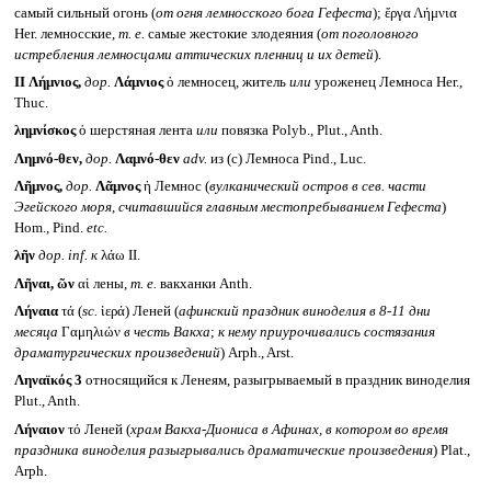
самый сильный огонь (
от огня лемносского бога Гефеста
); ἔργα Λήμνια
Her. лемносские,
т. е.
самые жестокие злодеяния (
от поголовного
истребления лемносцами аттических пленниц и их детей
)
.
II
Λήμνιος,
дор.
Λάμνιος
ὁ лемносец, житель
или
уроженец Лемноса Her.,
Thuc.
λημνίσκος
ὁ шерстяная лента
или
повязка Polyb., Plut., Anth.
Λημνό-θεν,
дор.
Λαμνό-θεν
adv.
из (с) Лемноса Pind., Luc.
Λῆμνος,
дор.
Λᾶμνος
ἡ Лемнос (
вулканический остров в сев. части
Эгейского моря, считавшийся главным местопребыванием Гефеста
)
Hom., Pind.
etc.
λῆν
дор.
inf.
к
λάω II.
Λῆναι, ῶν
αἱ лены,
т. е.
вакханки Anth.
Λήναια
τά (
sc.
ἱερά) Леней (
афинский праздник виноделия в 8-11 дни
месяца
Γαμηλιών
в честь Вакха
;
к нему приурочивались состязания
драматургических произведений
) Arph., Arst.
Ληναϊκός 3
относящийся к Ленеям, разыгрываемый в праздник виноделия
Plut., Anth.
Λήναιον
τό Леней (
храм Вакха-Диониса в Афинах, в котором во время
праздника виноделия разыгрывались драматические произведения
) Plat.,
Arph.