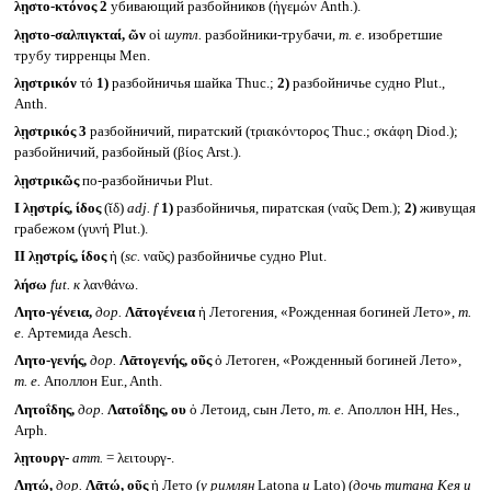
λῃστο-κτόνος 2
убивающий разбойников (ἡγεμών Anth.).
λῃστο-σαλπιγκταί, ῶν
οἱ
шутл.
разбойники-трубачи,
т. е.
изобретшие
трубу тирренцы Men.
λῃστρικόν
τό
1)
разбойничья шайка Thuc.;
2)
разбойничье судно Plut.,
Anth.
λῃστρικός 3
разбойничий, пиратский (τριακόντορος Thuc.; σκάφη Diod.);
разбойничий, разбойный (βίος Arst.).
λῃστρικῶς
по-разбойничьи Plut.
I
λῃστρίς, ίδος
(ῐδ)
adj. f
1)
разбойничья, пиратская (ναῦς Dem.);
2)
живущая
грабежом (γυνή Plut.).
II
λῃστρίς, ίδος
ἡ (
sc.
ναῦς) разбойничье судно Plut.
λήσω
fut.
к
λανθάνω.
Λητο-γένεια,
дор.
Λᾱτογένεια
ἡ Летогения, «Рожденная богиней Лето»,
т.
е.
Артемида Aesch.
Λητο-γενής,
дор.
Λᾱτογενής, οῦς
ὁ Летоген, «Рожденный богиней Лето»,
т. е.
Аполлон Eur., Anth.
Λητοΐδης,
дор.
Λατοΐδης, ου
ὁ Летоид, сын Лето,
т. е.
Аполлон HH, Hes.,
Arph.
λῃτουργ-
атт.
= λειτουργ-.
Λητώ,
дор.
Λᾱτώ, οῦς
ἡ Лето (
у римлян
Latona
и
Lato) (
дочь титана Кея и