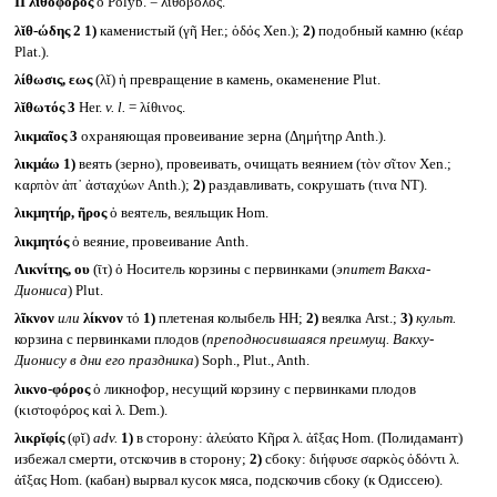
II
λῐθοφόρος
ὁ Polyb. = λιθοβόλος.
λῐθ-ώδης 2
1)
каменистый (γῆ Her.; ὁδός Xen.);
2)
подобный камню (κέαρ
Plat.).
λίθωσις, εως
(λῐ) ἡ превращение в камень, окаменение Plut.
λῐθωτός 3
Her.
v. l.
= λίθινος.
λικμαῖος 3
охраняющая провеивание зерна (Δημήτηρ Anth.).
λικμάω
1)
веять (зерно), провеивать, очищать веянием (τὸν σῖτον Xen.;
καρπὸν ἀπ᾽ ἀσταχύων Anth.);
2)
раздавливать, сокрушать (τινα NT).
λικμητήρ, ῆρος
ὁ веятель, веяльщик Hom.
λικμητός
ὁ веяние, провеивание Anth.
Λικνίτης, ου
(ῑτ) ὁ Носитель корзины с первинками (
эпитет Вакха-
Диониса
) Plut.
λῖκνον
или
λίκνον
τό
1)
плетеная колыбель HH;
2)
веялка Arst.;
3)
культ.
корзина с первинками плодов (
преподносившаяся преимущ. Вакху-
Дионису в дни его праздника
) Soph., Plut., Anth.
λικνο-φόρος
ὁ ликнофор, несущий корзину с первинками плодов
(κιστοφόρος καὶ λ. Dem.).
λικρῐφίς
(φῐ)
adv.
1)
в сторону: ἀλεύατο Κῆρα λ. ἀΐξας Hom. (Полидамант)
избежал смерти, отскочив в сторону;
2)
сбоку: διήφυσε σαρκὸς ὀδόντι λ.
ἀΐξας Hom. (кабан) вырвал кусок мяса, подскочив сбоку (к Одиссею).