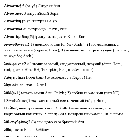
Λῐγυστική
ἡ (
sc.
γῆ) Лигурия Arst.
Λῐγυστικός 3
лигурийский Soph.
Λῐγυστίνη
(ῑν) ἡ Лигурия Polyb.
Λῐγυστῖνοι
οἱ лигурийцы Polyb., Plut.
Λῐγυστίς, ίδος
(ῐδ) ἡ лигуриянка,
т. е.
Κίρκη Eur.
λῐγύ-φθογγος 2
1)
звонкоголосый (ἀηδών Arph.);
2)
громогласный, с
зычным голосом (κήρυκες Hom.);
3)
звонкий,
т. е.
стрекочущий (πτέρυγες,
sc.
ἀκρίδος Anth.).
λιγύ-φωνος 2
(ῠ) звонкоголосый, сладкогласный, певучий (ἅρπη Hom.;
ἑταίρη,
sc.
κιθάρα HH; Ἑσπερίδες Hes.; ἀηδών Theocr.).
Λίδη
ἡ Лида (
гора близ Галикарнасса в Карии
) Her.
λίην
adv.
эп.-ион.
= λίαν I.
λῐθάζω
1)
метать камни Arst., Polyb.;
2)
побивать камнями (τινά NT).
I
λίθαξ, ᾰκος
(ῐ)
adj.
каменистый
или
каменный (πέτρη Hom.).
II
λίθαξ, ᾰκος
ἡ камень: κωφὴ λ. Anth. безмолвный камень,
т. е.
надгробный памятник; λ. τρητή Anth. ноздреватый камень,
т. е.
пемза.
λῐθ-αργύρῐνος 2
(ῠ) свинцово-серебристый Arst.
λῐθάριον
τό Plut. = λιθίδιον.