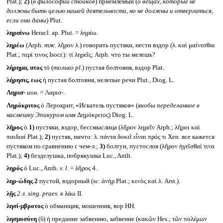
Plat.);
2)
(
в философии стоиков
) приемлемый (
о вещах, которые не
должны быть целью нашей деятельности, но не должны и отвергаться,
если они даны
) Plut.
ληραίνω
Heracl. ap. Plut. = ληρέω.
ληρέω
(Arph.
тж.
λῆρον λ.) говорить пустяки, нести вздор (λ. καὶ μαίνεσθαι
Plat.; περί τινος Isocr.): τί ληρεῖς; Arph. что ты мелешь?
λήρημα, ατος
τό (
только
pl.
) пустая болтовня, вздор Plat.
λήρησις, εως
ἡ пустая болтовня, нелепые речи Plut., Diog. L.
Ληρισ-
ион.
= Λαρισ-.
Ληρόκριτος
ὁ Лерокрит, «Искатель пустяков» (
якобы переделанное в
насмешку Эпикуром имя
Δημόκριτος) Diog. L.
λῆρος
ὁ
1)
пустяки, вздор, бессмыслица (λῆρον ληρεῖν Arph.; λῆροι καὶ
παιδιαί Plat.);
2)
пустяк, ничто: λ. πάντα δοκεῖ εἶναι πρός τι Xen. все кажется
пустяком по сравнению с чем-л.;
3)
болтун, пустослов (λῆρον ἡγεῖσθαί τινα
Plat.);
4)
безделушка, побрякушка Luc., Anth.
ληρός
ὁ Luc., Anth.
v. l.
= λῆρος 4.
ληρ-ώδης 2
пустой, вздорный (
sc.
ἀνήρ Plat.; κενὸς καὶ λ. Arst.).
λῇς
2 л.
sing. praes.
к
λάω II.
λησί-μβροτος
ὁ обманщик, мошенник, вор HH.
λησμοσύνη
(ῠ) ἡ предание забвению, забвение (κακῶν Hes.; τῶν πολέμων