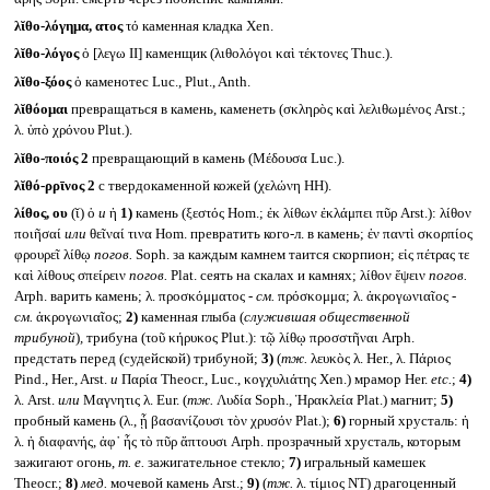
λῐθο-λόγημα, ατος
τό каменная кладка Xen.
λῐθο-λόγος
ὁ [λεγω II] каменщик (λιθολόγοι καὶ τέκτονες Thuc.).
λῐθο-ξόος
ὁ каменотес Luc., Plut., Anth.
λῐθόομαι
превращаться в камень, каменеть (σκληρὸς καὶ λελιθωμένος Arst.;
λ. ὑπὸ χρόνου Plut.).
λῐθο-ποιός 2
превращающий в камень (Μέδουσα Luc.).
λῐθό-ρρῑνος 2
с твердокаменной кожей (χελώνη HH).
λίθος, ου
(ῐ) ὁ
и
ἡ
1)
камень (ξεστός Hom.; ἐκ λίθων ἐκλάμπει πῦρ Arst.): λίθον
ποιῆσαί
или
θεῖναί τινα Hom. превратить кого-л. в камень; ἐν παντὶ σκορπίος
φρουρεῖ λίθῳ
погов.
Soph. за каждым камнем таится скорпион; εἰς πέτρας τε
καὶ λίθους σπείρειν
погов.
Plat. сеять на скалах и камнях; λίθον ἕψειν
погов.
Arph. варить камень; λ. προσκόμματος -
см.
πρόσκομμα; λ. ἀκρογωνιαῖος -
см.
ἀκρογωνιαῖος;
2)
каменная глыба (
служившая общественной
трибуной
)
,
трибуна (τοῦ κήρυκος Plut.): τῷ λίθῳ προσστῆναι Arph.
предстать перед (судейской) трибуной;
3)
(
тж.
λευκὸς λ. Her., λ. Πάριος
Pind., Her., Arst.
и
Παρία Theocr., Luc., κογχυλιάτης Xen.) мрамор Her.
etc.
;
4)
λ. Arst.
или
Μαγνητις λ. Eur. (
тж.
Λυδία Soph., Ἡρακλεία Plat.) магнит;
5)
пробный камень (λ., ᾗ βασανίζουσι τὸν χρυσόν Plat.);
6)
горный хрусталь: ἡ
λ. ἡ διαφανής, ἀφ᾽ ἧς τὸ πῦρ ἅπτουσι Arph. прозрачный хрусталь, которым
зажигают огонь,
т. е.
зажигательное стекло;
7)
игральный камешек
Theocr.;
8)
мед.
мочевой камень Arst.;
9)
(
тж.
λ. τίμιος NT) драгоценный