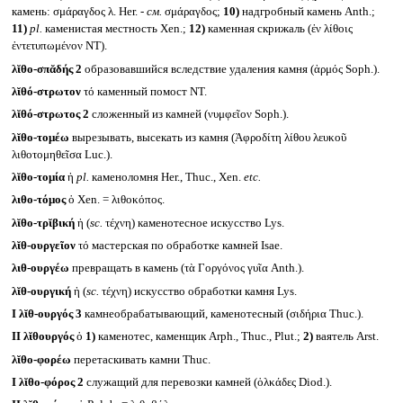
камень: σμάραγδος λ. Her. -
см.
σμάραγδος;
10)
надгробный камень Anth.;
11)
pl.
каменистая местность Xen.;
12)
каменная скрижаль (ἐν λίθοις
ἐντετυπωμένον NT).
λῐθο-σπᾰδής 2
образовавшийся вследствие удаления камня (ἁρμός Soph.).
λῐθό-στρωτον
τό каменный помост NT.
λῐθό-στρωτος 2
сложенный из камней (νυμφεῖον Soph.).
λῐθο-τομέω
вырезывать, высекать из камня (Ἀφροδίτη λίθου λευκοῦ
λιθοτομηθεῖσα Luc.).
λῐθο-τομία
ἡ
pl.
каменоломня Her., Thuc., Xen.
etc.
λιθο-τόμος
ὁ Xen. = λιθοκόπος.
λῐθο-τρῐβική
ἡ (
sc.
τέχνη) каменотесное искусство Lys.
λῐθ-ουργεῖον
τό мастерская по обработке камней Isae.
λιθ-ουργέω
превращать в камень (τὰ Γοργόνος γυῖα Anth.).
λῐθ-ουργική
ἡ (
sc.
τέχνη) искусство обработки камня Lys.
I
λῐθ-ουργός 3
камнеобрабатывающий, каменотесный (σιδήρια Thuc.).
II
λῐθουργός
ὁ
1)
каменотес, каменщик Arph., Thuc., Plut.;
2)
ваятель Arst.
λῐθο-φορέω
перетаскивать камни Thuc.
I
λῐθο-φόρος 2
служащий для перевозки камней (ὁλκάδες Diod.).