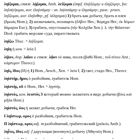
ληΐζομαι,
стяж.
λῄζομαι,
Anth.
λεΐζομαι
(
impf.
ἐληϊζόμην
и
ἐλῃζόμην,
fut.
ληΐσ(σ)ομαι,
aor.
ἐληϊσάμην -
эп.
ληϊσσάμην
и
ἐλῃσάμην;
pass.
:
praes.
ληΐζομαι,
aor.
ἐληΐσθην,
pf.
λέλῃσμαι)
1)
брать как добычу, брать в плен
(δμωάς Hom.);
2)
захватывать, похищать (ὄλβον Hes.; θώρηχα Her.; ἐκ δόμων
δάμαρτα Eur.);
3)
грабить, опустошать (τὴν Κολχίδα Xen.): λ. τὴν θάλατταν
Diod. грабить морские суда, пиратствовать.
ληΐζω
Thuc. = ληΐζομαι.
ληΐη
ἡ
ион.
= λεία I.
λήϊον,
дор.
λαῖον
и стяж.
λᾷον
τό нива, посев (βαθύ Hom.; τοῦ σίτου Arst.;
κάρπιμον Theocr.).
ληΐς, ΐδος
(ῐδ) ἡ
1)
Hom., Aesch., Xen. = λεία I;
2)
скот, стадо Hes., Theocr.
ληϊστήρ, ῆρος
ὁ разбойник, грабитель Hom.
ληϊστής, οῦ
ὁ Hom., Her. = λῃστής.
ληϊστός,
ион.
λειστός 3
который можно захватить в виде добычи (βόες καὶ
μῆλα Hom.).
ληϊστύς, ύος
ἡ захват добычи, грабеж Her.
I
ληΐστωρ, ορος
ὁ разбойник, грабитель Hom.
II
ληΐστωρ, ορος
adj. m
разбойничий, грабительский (χαλκός Anth.).
ληῗτις, ῐδος
adj. f
дарующая (военную) добычу (Ἀθηναίη Hom.).