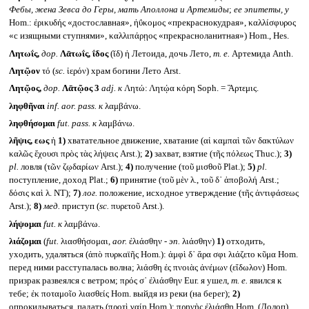
Фебы, жена Зевса до Геры, мать Аполлона и Артемиды
;
ее эпитеты, у
Hom.: ἐρικυδής «достославная», ἠΰκομος «прекраснокудрая», καλλίσφυρος
«с изящными ступнями», καλλιπάρῃος «прекрасноланитная») Hom., Hes.
Λητωΐς,
дор.
Λᾱτωΐς, ΐδος
(ῐδ) ἡ Летоида, дочь Лето,
т. е.
Артемида Anth.
Λητῷον
τό (
sc.
ἱερόν) храм богини Лето Arst.
Λητῷος,
дор.
Λᾱτῷος
3
adj.
к
Λητώ: Λητῴα κόρη Soph. = Ἄρτεμις.
ληφθῆναι
inf. aor. pass.
к
λαμβάνω.
ληφθήσομαι
fut. pass.
к
λαμβάνω.
λῆψις, εως
ἡ
1)
хватательное движение, хватание (αἱ καμπαὶ τῶν δακτύλων
καλῶς ἔχουσι πρὸς τὰς λήψεις Arst.);
2)
захват, взятие (τῆς πόλεως Thuc.);
3)
pl.
ловля (τῶν ζῳδαρίων Arst.);
4)
получение (τοῦ μισθοῦ Plat.);
5)
pl.
поступление, доход Plat.;
6)
принятие (τοῦ μὲν λ., τοῦ δ᾽ ἀποβολή Arst.;
δόσις καὶ λ. NT);
7)
лог.
положение, исходное утверждение (τῆς ἀντιφάσεως
Arst.);
8)
мед.
приступ (
sc.
πυρετοῦ Arst.).
λήψομαι
fut.
к
λαμβάνω.
λιάζομαι
(
fut.
λιασθήσομαι,
aor.
ἐλιάσθην -
эп.
λιάσθην)
1)
отходить,
уходить, удаляться (ἀπὸ πυρκαϊῆς Hom.): ἀμφὶ δ᾽ ἄρα σφι λιάζετο κῦμα Hom.
перед ними расступалась волна; λιάσθη ἐς πνοιὰς ἀνέμων (εἴδωλον) Hom.
призрак развеялся с ветром; πρός σ᾽ ἐλιάσθην Eur. я ушел,
т. е.
явился к
тебе; ἐκ ποταμοῖο λιασθείς Hom. выйдя из реки (на берег);
2)
опрокидываться, падать (προτὶ γαίῃ Hom.): πρηνὴς ἐλιάσθη Hom. (Долоп)