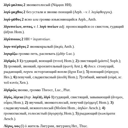
λῐγύ-μολπος 2
звонкоголосый (Νύμφαι HH).
λιγύ-μοχθος 2
без устали и звонко поющий (Arph. -
v. l.
λιγύφθογγος).
λιγύ-μῡθος 2
ясно
или
громко изъясняющийся Arph., Anth.
λῐγυπνείων, οντος,
v. l.
λιγὺ πνείων
adj.
проносящийся со свистом, гудящий
(ἀῆται Hom.).
λῐγύπνοιος 2
HH = λιγυπνείων.
λιγυ-πτέρῠγος 2
звонкокрылый (ἀκρίς Anth.).
λιγυρίζω
громко петь, распевать (ᾠδήν Luc.).
λῐγῠρός 3
1)
гудящий, воющий (πνοιή Hom.);
2)
свистящий (μάστιξ Soph.);
3)
громкий, звонкий, пронзительный (φωνή Arst.);
4)
досл.
стонущий,
рыдающий,
перен.
исторгающий вопли (ἄχεα Eur.);
5)
поющий (σύριγγες
Hes.);
6)
певучий, сладкогласный (ἀοιδή Hom.);
7)
гибкий, мягкий (οὐρά,
sc.
τοῦ κυνός Xen.).
λῐγῠρῶς
звонко, громко Theocr., Luc., Plut.
λῐγύς, λίγεια
(
дор.
λιγέᾱ
)
, λῐγύ
1)
гудящий, свистящий, завывающий (ἄνεμοι,
οὖρος Hom.);
2)
звучный, звонкоголосый, певучий (φόρμιγξ Hom.);
3)
сладкозвучный, нежноголосый (Μοῦσα Hom.; ἀηδών Aesch.);
4)
громогласный, голосистый (ἀγορητής Hom.);
5)
рыдающий (κωκύματα
Aesch.).
Λίγυς, υος
(ῐ) ὁ житель Лигурии, лигуриец Her., Thuc.