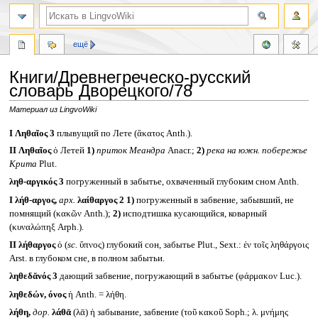
ещё
Книги/Древнегреческо-русский
словарь Дворецкого/78
Материал из LingvoWiki
Перейти
Перейти
I
Ληθαῖος 3
плывущий по Лете (ἄκατος Anth.).
к
к
II
Ληθαῖος
ὁ Летей
1)
приток Меандра
Anacr.;
2)
река на южн. побережье
навигации
поиску
Крита
Plut.
ληθ-αργικός 3
погруженный в забытье, охваченный глубоким сном Anth.
I
λήθ-αργος,
арх.
λαίθαργος 2
1)
погруженный в забвение, забывший, не
помнящий (κακῶν Anth.);
2)
исподтишка кусающийся, коварный
(κυναλώπηξ Arph.).
II
λήθαργος
ὁ (
sc.
ὕπνος) глубокий сон, забытье Plut., Sext.: ἐν τοῖς ληθάργοις
Arst. в глубоком сне, в полном забытьи.
ληθεδᾰνός 3
дающий забвение, погружающий в забытье (φάρμακον Luc.).
ληθεδών, όνος
ἡ Anth. = λήθη.
λήθη,
дор.
λάθᾱ
(λᾱ) ἡ забывание, забвение (τοῦ κακοῦ Soph.; λ. μνήμης