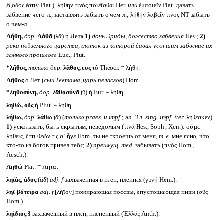
ἔξοδός ἐστιν Plat.): λήθην τινὸς ποιεῖσθαι Her.
или
ἐμποιεῖν Plat. давать
забвение чего-л., заставлять забыть о чем-л.; λήθην λαβεῖν τινος NT забыть
о чем-л.
Λήθη,
дор.
Λάθᾱ
(λᾱ) ἡ Лета
1)
дочь Эриды, божество забвения
Hes.;
2)
река подземного царства, глоток из которой давал усопшим забвение их
земного прошлого
Luc., Plut.
*λῆθος,
только дор.
λᾶθος, εος
τό Theocr. = λήθη.
Λῆθος
ὁ Лет (
сын Тевтама, царь пеласгов
) Hom.
*ληθοσύνη,
дор.
λᾱθοσύνᾱ
(ῠ) ἡ Eur. = λήθη.
ληθώ, οῦς
ἡ Plut. = λήθη.
λήθω,
дор.
λάθω
(ᾱ) (
только
praes.
и
impf.
;
эп. 3 л.
sing. impf. iter.
λήθεσκεν)
1)
ускользать, быть скрытым, неведомым (τινά Hes., Soph., Xen.): οὔ με
λήθεις, ὅττι θεῶν τίς σ᾽ ἦγε Hom. ты не скроешь от меня,
т. е.
мне ясно, что
кто-то из богов привел тебя;
2)
преимущ.
med.
забывать (τινός Hom.,
Aesch.).
Ληθώ
Plat. = Λητώ.
ληϊάς, άδος
(ᾰδ)
adj. f
захваченная в плен, пленная (γυνή Hom.).
ληϊ-βότειρα
adj. f
[λήϊον] пожирающая посевы, опустошающая нивы (σῦς
Hom.).
ληΐδιος 3
захваченный в плен, плененный (Ἑλλάς Anth.).