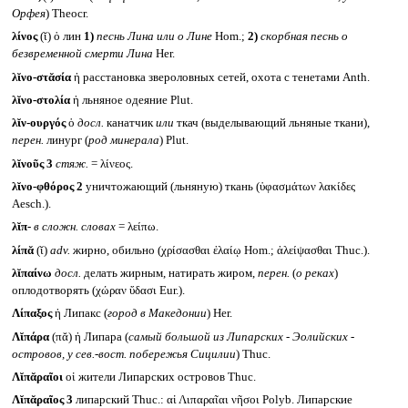
Орфея
) Theocr.
λίνος
(ῐ) ὁ лин
1)
песнь Лина или о Лине
Hom.;
2)
скорбная песнь о
безвременной смерти Лина
Her.
λῐνο-στᾰσία
ἡ расстановка звероловных сетей, охота с тенетами Anth.
λῐνο-στολία
ἡ льняное одеяние Plut.
λῐν-ουργός
ὁ
досл.
канатчик
или
ткач (выделывающий льняные ткани),
перен.
линург (
род минерала
) Plut.
λῐνοῦς 3
стяж.
= λίνεος.
λῐνο-φθόρος 2
уничтожающий (льняную) ткань (ὑφασμάτων λακίδες
Aesch.).
λῐπ-
в сложн. словах
= λείπω.
λίπᾰ
(ῐ)
adv.
жирно, обильно (χρίσασθαι ἐλαίῳ Hom.; ἀλείψασθαι Thuc.).
λῐπαίνω
досл.
делать жирным, натирать жиром,
перен.
(
о реках
)
оплодотворять (χώραν ὕδασι Eur.).
Λίπαξος
ἡ Липакс (
город в Македонии
) Her.
Λῐπάρα
(πᾰ) ἡ Липара (
самый большой из Липарских - Эолийских -
островов, у сев.-вост. побережья Сицилии
) Thuc.
Λῐπᾰραῖοι
οἱ жители Липарских островов Thuc.
Λῐπᾰραῖος 3
липарский Thuc.: αἱ Λιπαραῖαι νῆσοι Polyb. Липарские