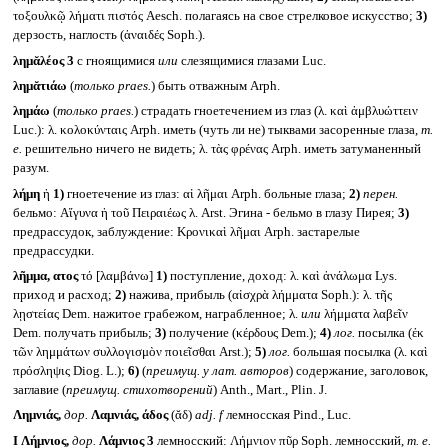
τοξουλκῷ λήματι πιστός Aesch. полагаясь на свое стрелковое искусство;
3)
дерзость, наглость (ἀναιδές Soph.).
λημᾰλέος 3
с гноящимися
или
слезящимися глазами Luc.
λημᾰτιάω
(
только
praes.
) быть отважным Arph.
λημάω
(
только
praes.
) страдать гноетечением из глаз (λ. καὶ ἀμβλυώττειν
Luc.): λ. κολοκύνταις Arph. иметь (чуть ли не) тыквами засоренные глаза,
т.
е.
решительно ничего не видеть; λ. τὰς φρένας Arph. иметь затуманенный
разум.
λήμη
ἡ
1)
гноетечение из глаз: αἱ λῆμαι Arph. больные глаза;
2)
перен.
бельмо: Αἴγυνα ἡ τοῦ Πειραιέως λ. Arst. Эгина - бельмо в глазу Пирея;
3)
предрассудок, заблуждение: Κρονικαὶ λῆμαι Arph. застарелые
предрассудки.
λῆμμα, ατος
τό [λαμβάνω]
1)
поступление, доход: λ. καὶ ἀνάλωμα Lys.
приход и расход;
2)
нажива, прибыль (αἰσχρὰ λήμματα Soph.): λ. τῆς
λῃστείας Dem. нажитое грабежом, награбленное; λ.
или
λήμματα λαβεῖν
Dem. получать прибыль;
3)
получение (κέρδους Dem.);
4)
лог.
посылка (ἐκ
τῶν λημμάτων συλλογισμὸν ποιεῖσθαι Arst.);
5)
лог.
большая посылка (λ. καὶ
πρόσληψις Diog. L.);
6)
(
преимущ. у лат. авторов
) содержание, заголовок,
заглавие (
преимущ. стихотворений
) Anth., Mart., Plin. J.
Λημνιάς,
дор.
Λαμνιάς, άδος
(ᾰδ)
adj. f
лемносская Pind., Luc.
I
Λήμνιος,
дор.
Λάμνιος 3
лемносский: Λήμνιον πῦρ Soph. лемносский,
т. е.