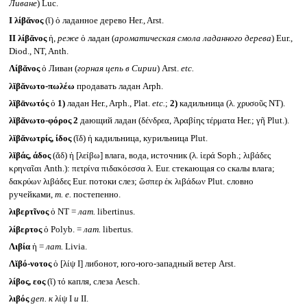
Ливане
) Luc.
I
λίβᾰνος
(ῐ) ὁ ладанное дерево Her., Arst.
II
λίβᾰνος
ἡ,
реже
ὁ ладан (
ароматическая смола ладанного дерева
) Eur.,
Diod., NT, Anth.
Λίβᾰνος
ὁ Ливан (
горная цепь в Сирии
) Arst.
etc.
λῐβᾰνωτο-πωλέω
продавать ладан Arph.
λῐβᾱνωτός
ὁ
1)
ладан Her., Arph., Plat.
etc.
;
2)
кадильница (λ. χρυσοῦς NT).
λῐβᾰνωτο-φόρος 2
дающий ладан (δένδρεα, Ἀραβίης τέρματα Her.; γῆ Plut.).
λῐβᾰνωτρίς, ίδος
(ῐδ) ἡ кадильница, курильница Plut.
λῐβάς, άδος
(ᾰδ) ἡ [λείβω] влага, вода, источник (λ. ἱερά Soph.; λιβάδες
κρηναῖαι Anth.): πετρίνα πιδακόεσσα λ. Eur. стекающая со скалы влага;
δακρύων λιβάδες Eur. потоки слез; ὥσπερ ἐκ λιβάδων Plut. словно
ручейками,
т. е.
постепенно.
λιβερτῖνος
ὁ NT =
лат.
libertinus.
λίβερτος
ὁ Polyb. =
лат.
libertus.
Λιβία
ἡ =
лат.
Livia.
Λῐβό-νοτος
ὁ [λίψ I] либонот, юго-юго-западный ветер Arst.
λίβος, εος
(ῐ) τό капля, слеза Aesch.
λιβός
gen.
к
λίψ I
и
II.