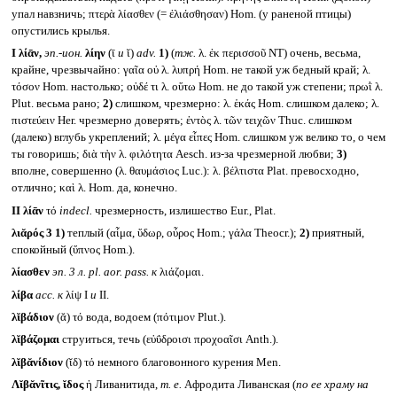
упал навзничь; πτερὰ λίασθεν (= ἐλιάσθησαν) Hom. (у раненой птицы)
опустились крылья.
I
λίᾱν,
эп.-ион.
λίην
(ῑ
и
ῐ)
adv.
1)
(
тж.
λ. ἐκ περισσοῦ NT) очень, весьма,
крайне, чрезвычайно: γαῖα οὐ λ. λυπρή Hom. не такой уж бедный край; λ.
τόσον Hom. настолько; οὐδέ τι λ. οὕτω Hom. не до такой уж степени; πρωῒ λ.
Plut. весьма рано;
2)
слишком, чрезмерно: λ. ἑκάς Hom. слишком далеко; λ.
πιστεύειν Her. чрезмерно доверять; ἐντὸς λ. τῶν τειχῶν Thuc. слишком
(далеко) вглубь укреплений; λ. μέγα εἶπες Hom. слишком уж велико то, о чем
ты говоришь; διὰ τὴν λ. φιλότητα Aesch. из-за чрезмерной любви;
3)
вполне, совершенно (λ. θαυμάσιος Luc.): λ. βέλτιστα Plat. превосходно,
отлично; καὶ λ. Hom. да, конечно.
II
λίᾱν
τό
indecl.
чрезмерность, излишество Eur., Plat.
λιᾰρός 3
1)
теплый (αἷμα, ὕδωρ, οὖρος Hom.; γάλα Theocr.);
2)
приятный,
спокойный (ὕπνος Hom.).
λίασθεν
эп. 3 л.
pl. aor. pass.
к
λιάζομαι.
λίβα
acc.
к
λίψ I
и
II.
λῐβάδιον
(ᾰ) τό вода, водоем (πότιμον Plut.).
λῐβάζομαι
струиться, течь (εὐΰδροισι προχοαῖσι Anth.).
λῐβᾰνίδιον
(ῐδ) τό немного благовонного курения Men.
Λῐβᾰνῖτις, ῐδος
ἡ Ливанитида,
т. е.
Афродита Ливанская (
по ее храму на