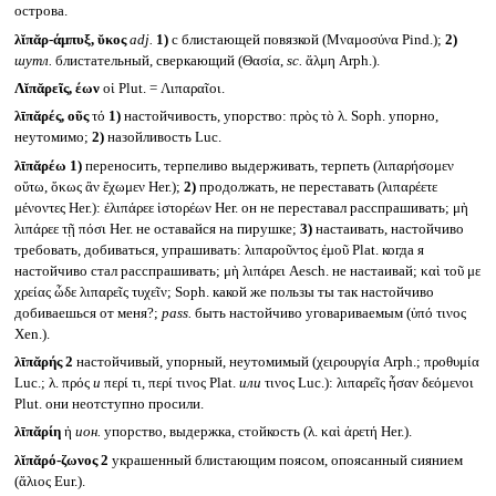
острова.
λῐπᾰρ-άμπυξ, ῠκος
adj.
1)
с блистающей повязкой (Μναμοσύνα Pind.);
2)
шутл.
блистательный, сверкающий (Θασία,
sc.
ἅλμη Arph.).
Λῐπᾰρεῖς, έων
οἱ Plut. = Λιπαραῖοι.
λῑπᾰρές, οῦς
τό
1)
настойчивость, упорство: πρὸς τὸ λ. Soph. упорно,
неутомимо;
2)
назойливость Luc.
λῑπᾰρέω
1)
переносить, терпеливо выдерживать, терпеть (λιπαρήσομεν
οὕτω, ὅκως ἂν ἔχωμεν Her.);
2)
продолжать, не переставать (λιπαρέετε
μένοντες Her.): ἐλιπάρεε ἱστορέων Her. он не переставал расспрашивать; μὴ
λιπάρεε τῇ πόσι Her. не оставайся на пирушке;
3)
настаивать, настойчиво
требовать, добиваться, упрашивать: λιπαροῦντος ἐμοῦ Plat. когда я
настойчиво стал расспрашивать; μὴ λιπάρει Aesch. не настаивай; καὶ τοῦ με
χρείας ὧδε λιπαρεῖς τυχεῖν; Soph. какой же пользы ты так настойчиво
добиваешься от меня?;
pass.
быть настойчиво уговариваемым (ὑπό τινος
Xen.).
λῑπᾰρής 2
настойчивый, упорный, неутомимый (χειρουργία Arph.; προθυμία
Luc.; λ. πρός
и
περί τι, περί τινος Plat.
или
τινος Luc.): λιπαρεῖς ἦσαν δεόμενοι
Plut. они неотступно просили.
λῑπᾰρίη
ἡ
ион.
упорство, выдержка, стойкость (λ. καὶ ἀρετή Her.).
λῐπᾰρό-ζωνος 2
украшенный блистающим поясом, опоясанный сиянием
(ἅλιος Eur.).