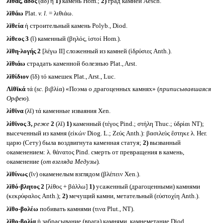
λῐθάς, άδος
(ᾰδ) ἡ
1)
камень Hom.;
2)
град камней Aesch.
λῐθάω
Plat.
v. l.
= λιθιάω.
λῐθεία
ἡ строительный камень Polyb., Diod.
λίθεος 3
(ῐ) каменный (βηλός, ἱστοί Hom.).
λῐθη-λογής 2
[λέγω II] сложенный из камней (ἱδρύσιες Anth.).
λῐθιάω
страдать каменной болезнью Plat., Arst.
λῐθίδιον
(ῐδ) τό камешек Plat., Arst., Luc.
Λῐθῐκά
τά (
sc.
βιβλία) «Поэма о драгоценных камнях» (
приписывавшаяся
Орфею
)
.
λίθῐνα
(λῐ) τά каменные изваяния Xen.
λίθῐνος 3,
реже
2
(λῐ)
1)
каменный (τέγος Pind.; στήλη Thuc.; ὑδρίαι NT);
высеченный из камня (εἰκών Diog. L.; Ζεύς Anth.): βασιλεὺς ἕστηκε λ. Her.
царю (Сету) была воздвигнута каменная статуя;
2)
вызванный
окаменением: λ. θάνατος Pind. смерть от превращения в камень,
окаменение (
от взгляда Медузы
)
.
λῐθίνως
(ῐν) окаменелым взглядом (βλέπειν Xen.).
λῐθό-βλητος 2
[λίθος + βάλλω]
1)
усаженный (драгоценными) камнями
(κεκρύφαλος Anth.);
2)
мечущий камни, метательный (εὐστοχίη Anth.).
λῐθο-βολέω
побивать камнями (τινα Plut., NT).
λῐθο-βολία
ἡ забрасывание (врага) камнями, камнеметание Diod.