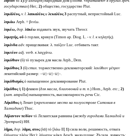
λήῐτον
τό
1)
(
у ахейцев
) народный дом (
соотв.
«
пратанею
»
в других греч.
государствах
) Her.;
2)
общество, государство Plut.
ληκᾰλέος,
v. l.
λαικαλέος
и
λεκαλέος
3
распутный, непристойный Luc.
ληκάω
Arph. = βινέω.
ληκέω,
дор.
λᾱκέω
издавать звук, звучать Theocr.
ληκητής, οῦ
ὁ горлан, крикун (Timon ap. Diog. L. -
v. l.
к
κηλητής).
ληκίνδα
adv.
прищелкивая: λ. παίζειν Luc. отбивать такт.
ληκτέον
adj. verb.
к
λαγχάνω.
ληκύθιον
(ῠ) τό пузырек для масла Arph., Dem.
ληκύθιος 3
(ῠ)
стих.
торжественно-декламаторский: λεκύθιον μέτρον
лекитийский размер: ‒∪|‒∪|‒∪|‒.
ληκῠθισμός
ὁ напыщенное декламирование Plut.
λήκῠθος
ἡ
1)
флакон (
для масла, благовоний и т. п.
) Hom., Arph.
etc.
;
2)
(
лат.
ampulla) напыщенность, высокопарность
речи
Cic.
Λήκῠθος
ἡ Лекит (
укрепленное место на полуострове Ситония в
Халкидике
) Thuc.
Λήλαντον πεδίον
τό Лелантская равнина (
между городами Халкидой и
Эретрией
) HH.
λῆμα,
дор.
λᾶμα, ατος
(λᾱ) τό [λάω II]
1)
сила воли, решимость, отвага
(λήματος πλέος Her.): λήματος κάκη Aesch. малодушие;
2)
сила, ловкость: