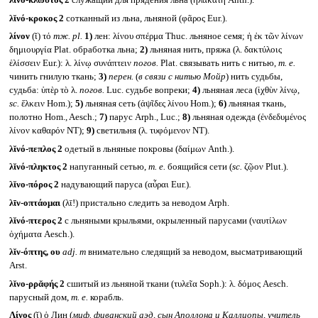
λῐνό-κλωστος 2
служащий для прядения льна (ἠλακάτη Anth.).
λῐνό-κροκος 2
сотканный из льна, льняной (φᾶρος Eur.).
λίνον
(ῐ) τό
тж.
pl.
1)
лен: λίνου σπέρμα Thuc. льняное семя; ἡ ἐκ τῶν λίνων
δημιουργία Plat. обработка льна;
2)
льняная нить, пряжа (λ. δακτύλοις
ἑλίσσειν Eur.): λ. λίνῳ συνάπτειν
погов.
Plat. связывать нить с нитью,
т. е.
чинить гнилую ткань;
3)
перен.
(
в связи с нитью Мойр
) нить судьбы,
судьба: ὑπὲρ τὸ λ.
погов.
Luc. судьбе вопреки;
4)
льняная леса (ἰχθὺν λίνῳ,
sc.
ἕλκειν Hom.);
5)
льняная сеть (ἁψῖδες λίνου Hom.);
6)
льняная ткань,
полотно Hom., Aesch.;
7)
парус Arph., Luc.;
8)
льняная одежда (ἐνδεδυμένος
λίνον καθαρόν NT);
9)
светильня (λ. τυφόμενον NT).
λῐνό-πεπλος 2
одетый в льняные покровы (δαίμων Anth.).
λῐνό-πληκτος 2
напуганный сетью,
т. е.
боящийся сети (
sc.
ζῷον Plut.).
λῐνο-πόρος 2
надувающий паруса (αὖραι Eur.).
λῑν-οπτάομαι
(λῑ!) пристально следить за неводом Arph.
λῐνό-πτερος 2
с льняными крыльями, окрыленный парусами (ναυτίλων
ὀχήματα Aesch.).
λῐν-όπτης, ου
adj. m
внимательно следящий за неводом, высматривающий
Arst.
λῐνο-ρρᾰφής 2
сшитый из льняной ткани (τυλεῖα Soph.): λ. δόμος Aesch.
парусный дом,
т. е.
корабль.
Λίνος
(ῐ) ὁ Лин (
миф. фиванский аэд, сын Аполлона и Каллиопы, учитель