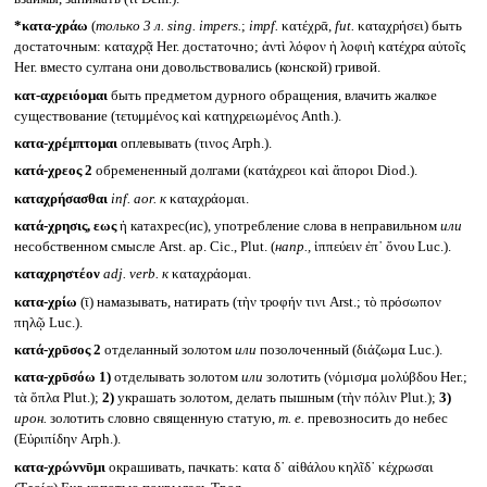
*κατα-χράω
(
только 3 л.
sing. impers.
;
impf.
κατέχρᾱ,
fut.
καταχρήσει) быть
достаточным: καταχρᾷ Her. достаточно; ἀντὶ λόφον ἡ λοφιὴ κατέχρα αὐτοῖς
Her. вместо султана они довольствовались (конской) гривой.
κατ-αχρειόομαι
быть предметом дурного обращения, влачить жалкое
существование (τετυμμένος καὶ κατηχρειωμένος Anth.).
κατα-χρέμπτομαι
оплевывать (τινος Arph.).
κατά-χρεος 2
обремененный долгами (κατάχρεοι καὶ ἄποροι Diod.).
καταχρήσασθαι
inf. aor.
к
καταχράομαι.
κατά-χρησις, εως
ἡ катахрес(ис), употребление слова в неправильном
или
несобственном смысле Arst. ap. Cic., Plut. (
напр.,
ἱππεύειν ἐπ᾽ ὄνου Luc.).
καταχρηστέον
adj. verb.
к
καταχράομαι.
κατα-χρίω
(ῑ) намазывать, натирать (τὴν τροφήν τινι Arst.; τὸ πρόσωπον
πηλῷ Luc.).
κατά-χρῡσος 2
отделанный золотом
или
позолоченный (διάζωμα Luc.).
κατα-χρῡσόω
1)
отделывать золотом
или
золотить (νόμισμα μολύβδου Her.;
τὰ ὅπλα Plut.);
2)
украшать золотом, делать пышным (τὴν πόλιν Plut.);
3)
ирон.
золотить словно священную статую,
т. е.
превозносить до небес
(Εὐριπίδην Arph.).
κατα-χρώννῡμι
окрашивать, пачкать: κατα δ᾽ αἰθάλου κηλῖδ᾽ κέχρωσαι