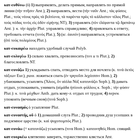
κατ-ευθύνω
(ῡ)
1)
выпрямлять, делать прямым, направлять по прямой
линии (τὴν πτῆσιν Arst.);
2)
направлять, вести (τὴν ναῦν Arst.; τὰς φύσεις
Plat.; τοὺς νέους πρὸς τὰ βελτίονα, τὰ παρόντα πρὸς τὸ κάλλιστον τέλος Plut.;
τοὺς πόδας τινὸς εἰς ὁδὸν εἰρήνης NT);
3)
управлять (τὸν ἐλέφαντα τῷ δρεπάνῳ
Arst. ): κ. τὴν ἀρχήν Plut. управлять справедливо;
4)
привлекать к ответу,
требовать отчета (τινός Plat.);
5)
(
sc.
ἑαυτόν) направляться, устремляться
(ἐπὶ τοὺς πολεμίους Plut.).
κατ-ευκαιρέω
находить удобный случай Polyb.
κατ-ευλογέω
1)
сильно хвалить, превозносить (τινι
и
τι Plut.);
2)
благословлять NT.
κατ-ευνάζω
1)
укладывать спать, отводить место для ночлега (κ. τινὰ ἐκτὸς
τάξεων Eur.);
pass.
ложиться спать (ἐν τρητοῖσι λεχέεσσιν Hom.);
2)
убаюкивать, усыплять (Ἃλιος, ὃν αἰόλα Νὺξ κατευνάζει Soph.);
3)
давать
отдых, успокаивать, унимать (αἱμάδα ἠπίοισι φύλλοις κ. Soph.; τὴν φύσιν
Plut.): κ. τινὰ μόχθων Anth. дать кому-л. отдых от трудов;
4)
перен.
упокоить (вечным сном) (τινά Soph.).
κατ-ευνασμός
ὁ усыпление Plut.
κατ-ευναστής, οῦ
ὁ
1)
домашний слуга Plut.;
2)
проводник душ усопших в
подземное царство (κ. καὶ ψυχοπομπός Plut.).
κατ-ευνάω
(= κατευνάζω) усыплять (τινα Hom.): κατευνηθείς Hom. спящий.
κατ-ευορκέω
клятвенно заверять, торжественно клясться Arst.