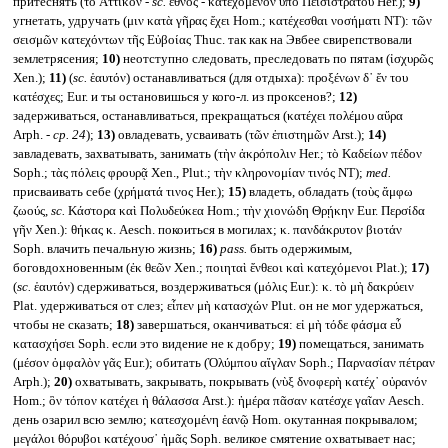
притеснять (τὸ Ἀττικὸν -
sc.
ἔθνος - κατεχόμενον ὑπὸ Πεισιστράτου Her.);
9)
угнетать, удручать (μιν κατὰ γῆρας ἔχει Hom.; κατέχεσθαι νοσήματι NT): τῶν
σεισμῶν κατεχόντων τῆς Εὐβοίας Thuc. так как на Эвбее свирепствовали
землетрясения;
10)
неотступно следовать, преследовать по пятам (ἰσχυρῶς
Xen.);
11)
(
sc.
ἑαυτόν) останавливаться (для отдыха): προξένων δ᾽ ἔν του
κατέσχες; Eur. и ты остановишься у кого-л. из проксенов?;
12)
задерживаться, останавливаться, прекращаться (κατέχει πολέμου αὔρα
Arph. -
ср. 24
);
13)
овладевать, усваивать (τῶν ἐπιστημῶν Arst.);
14)
завладевать, захватывать, занимать (τὴν ἀκρόπολιν Her.; τὸ Καδείων πέδον
Soph.; τὰς πόλεις φρουρᾷ Xen., Plut.; τὴν κληρονομίαν τινός NT);
med.
присваивать себе (χρήματά τινος Her.);
15)
владеть, обладать (τοὺς ἄμφω
ζωούς,
sc.
Κάστορα καὶ Πολυδεύκεα Hom.; τὴν χιονώδη Θρῄκην Eur. Περσίδα
γῆν Xen.): θήκας κ. Aesch. покоиться в могилах; κ. πανδάκρυτον βιοτάν
Soph. влачить печальную жизнь;
16)
pass.
быть одержимым,
боговдохновенным (ἐκ θεῶν Xen.; ποιηταὶ ἔνθεοι καὶ κατεχόμενοι Plat.);
17)
(
sc.
ἑαυτόν) сдерживаться, воздерживаться (μόλις Eur.): κ. τὸ μὴ δακρύειν
Plat. удерживаться от слез; εἶπεν μὴ κατασχών Plut. он не мог удержаться,
чтобы не сказать;
18)
завершаться, оканчиваться: εἰ μὴ τόδε φάσμα εὖ
κατασχήσει Soph. если это видение не к добру;
19)
помещаться, занимать
(μέσον ὀμφαλὸν γᾶς Eur.); обитать (Ὀλύμπου αἴγλαν Soph.; Παρνασίαν πέτραν
Arph.);
20)
охватывать, закрывать, покрывать (νὺξ δνοφερὴ κατέχ᾽ οὐρανόν
Hom.; ὃν τόπον κατέχει ἡ θάλασσα Arst.): ἡμέρα πᾶσαν κατέσχε γαῖαν Aesch.
день озарил всю землю; κατεσχομένη ἑανῷ Hom. окутанная покрывалом;
μεγάλοι θόρυβοι κατέχουσ᾽ ἡμᾶς Soph. великое смятение охватывает нас;