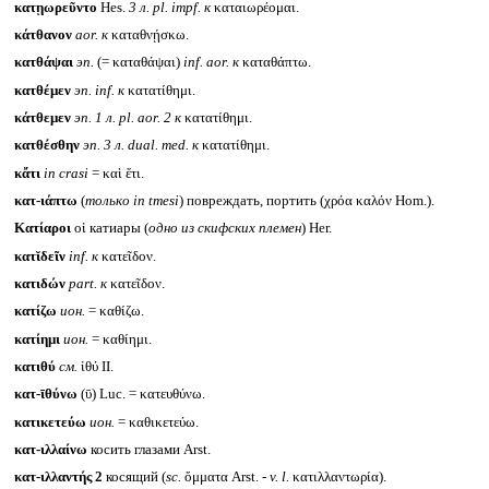
κατῃωρεῦντο
Hes.
3 л.
pl. impf.
к
καταιωρέομαι.
κάτθανον
aor.
к
καταθνῄσκω.
κατθάψαι
эп.
(= καταθάψαι)
inf. aor.
к
καταθάπτω.
κατθέμεν
эп.
inf.
к
κατατίθημι.
κάτθεμεν
эп. 1 л.
pl. aor. 2
к
κατατίθημι.
κατθέσθην
эп. 3 л.
dual. med.
к
κατατίθημι.
κἄτι
in crasi
= καὶ ἔτι.
κατ-ιάπτω
(
только
in tmesi
) повреждать, портить (χρόα καλόν Hom.).
Κατίαροι
οἱ катиары (
одно из скифских племен
) Her.
κατῐδεῖν
inf.
к
κατεῖδον.
κατιδών
part.
к
κατεῖδον.
κατίζω
ион.
= καθίζω.
κατίημι
ион.
= καθίημι.
κατιθύ
см.
ἰθύ II.
κατ-ῑθύνω
(ῡ) Luc. = κατευθύνω.
κατικετεύω
ион.
= καθικετεύω.
κατ-ιλλαίνω
косить глазами Arst.
κατ-ιλλαντής 2
косящий (
sc.
ὄμματα Arst. -
v. l.
κατιλλαντωρία).