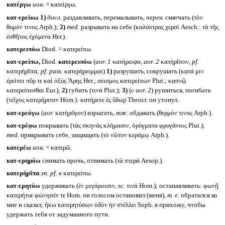
κατέργω
ион.
= κατείργω.
κατ-ερείκω
1)
досл.
раздавливать, перемалывать,
перен.
смягчать (τὸν
θυμόν τινος Arph.);
2)
med.
разрывать на себе (καλύπτρας χερσί Aesch.: τὰ τῆς
ἐσθῆτος ἐχόμενα Her.).
κατερειπόω
Diod. = κατερείπω.
κατ-ερείπω,
Diod.
κατερειπόω
(
aor. 1
κατήρειψα,
aor. 2
κατήρῐπον,
pf.
κατερήρῐπα;
pf. pass.
κατερήρειμμαι)
1)
разрушать, сокрушать (κατά μιν
ἐρείπει πῦρ τε καὶ ὀξὺς Ἄρης Her.; σεισμος κατερείπων Plut.; καπνῷ
κατερείπεσθαι Eur.);
2)
губить (τινά Plut.);
3)
(
с aor. 2
) рушиться, погибать
(τεῖχος κατερήριπεν Hom.): κατήριπε ἐς ὕδωρ Theocr. он утонул.
κατ-ερεύγω
(
aor.
κατήρῠγον) изрыгать,
тж.
обдавать (θερμόν τινος Arph.).
κατ-ερέφω
покрывать (τὰς σκηνὰς κλήμασιν, ὀρύγματα φρυγάνοις Plut.);
med.
прикрывать себе, защищать (τὸ νῶτον κεράμῳ Arph.).
κατερέω
ион.
= κατερῶ.
κατ-ερημόω
снимать прочь, отнимать (τὰ πτερά Aesop.).
κατερήρῐπα
эп.
pf.
к
κατερείπω.
κατ-ερητύω
удерживать (ἐν μεγάροισιν,
sc.
τινά Hom.); останавливать: φωνῇ
κατερήτυε φώνησέν τε Hom. он голосом остановил (меня),
т. е.
обратился ко
мне и сказал; ἥκω κατερητύσων ὁδὸν ἡν στέλλει Soph. я прихожу, чтобы
удержать тебя от задуманного пути.