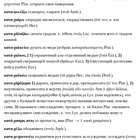
γεγονέναι Plut. открыть свои намерения.
κατα-φωτίζω
освещать, озарять (τινά Anth.).
κατα-χαίρω
злорадно насмехаться, злорадствовать (ἐπί τινι, κ. καὶ
κατακερτομεῖν Her.).
κατα-χᾰλαζάω
сыпать градом: κ. λίθους τινός Luc. осыпать кого-л. градом
камней.
κατα-χαλκεύω
делать из меди (ἀνδριὰς καταχαλκευόμενος Plut.).
κατά-χαλκος 2
1)
украшенный
или
отделанный медью (ἰτέα Eur.);
2)
покрытый сверкающей чешуей (δράκων Eur.);
3)
блистающий доспехами
войск (πεδίον Eur.).
κατα-χαλκόω
покрывать медью (τὰ χέρεα Her.; τὰς στοάς Diod.).
κατα-χᾰρίζομαι
1)
дарить, приносить в дар, преподносить (τί τινι Plut.);
2)
жертвовать, приносить в жертву (πολλὰ τῶν κοινῶν Arst.): ῥᾷον ἄλλους
τινὰς τὰ ὑμέτερα καταχαρίζεσθαι ἢ ὑμᾶς αὐτούς γε Lys. (они надеялись), что
другие с большей легкостью пожертвуют вашими интересами, чем вы
сами;
3)
оказывать снисхождение, прощать: κ. τὰ δίκαια Plat. оказывать
несправедливое снисхождение; κ. τινι Lys. делать поблажку кому-л.
κατά-χασμα, ατος
τό пропасть, яма (Plut. -
v. l.
κατὰ χασμάτων).
κατα-χέζω
обгаживать (τινός Arph.).
κατα-χειροτονέω
поднятием рук голосовать за осуждение, осуждать (τινος