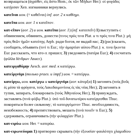
возвращаться (ἀγρόθεν, εἰς ἄστυ Hom.; ἐκ τῶν Μήδων Her.): οἱ φυγάδες
κατῄεσαν Xen. изгнанники вернулись.
κατεῖναι
ион.
(= καθεῖναι)
inf. aor. 2
к
καθίημι.
κατεῖπα
ион.
aor. 1
к
κατεῖπον.
κατ-εῖπον
(
aor. 2
)
и ион.
κατεῖπα
(
aor. 1
) (
inf.
κατειπεῖν)
1)
выступить с
обвинением, обвинить, донести (τινος πρός τινα Plat.
и
τι πρός τινα Plut.): μὴ
πρὸς θεῶν ἡμῶν κατείπῃς Arph. ради богов, не выдай нас;
2)
(рас)сказать,
сообщить, объявить (τινί τι Eur.; τὴν ἁμαρτίαν αὑτου Plut.): κ. τινα ἥκοντα
Eur. рассказать, что кто-л. пришел;
3)
уведомить (πατέρα Eur.);
4)
сосчитать
(φύλλα δένδρων Anacr.).
κατειργαθόμην
Aesch.
aor. med.
к
κατείργω.
κατείργνῡμι
(
только
praes.
и
impf.
)
ион.
= κατείργω.
κατείργω,
ион.
κατέργω
и
κατείργνῡμι
(
aor.
κάτερξα)
1)
загонять (τοὺς βοῦς
ἐς μέσα τὰ φρύγανα, τοὺς Λακεδαιμονίους ἐς τὰς νέας Her.);
2)
загонять в
тупик, запирать, блокировать (τοὺς Ἀθηναίους Her.);
3)
принуждать,
заставлять (τινὰ φόβῳ Plut.): ὑπὸ τοῦ δυνατωτέρου κατείργεσθαι Thuc.
покоряться более сильному; τὸ κατειργόμενον Thuc. необходимость,
неизбежность;
4)
препятствовать, мешать (τινὰ ποιεῖν τι Eur.);
5)
сдерживать, ограничивать (τὴν φιλαρχίαν Plut.).
κατ-ειρύω
ион.
Her. = κατερύω.
κατ-ειρωνεύομαι
1)
притворно скрывать (τὴν ἐξουσίαν φαυλότητι χλαμυδίου