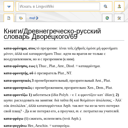
ещё
Книги/Древнегреческо-русский
словарь Дворецкого/69
Перейти
Перейти
κατα-φρόνημα, ατος
τό презрение: ἰέναι τοῖς ἐχθροῖς ὁμόσε μὴ φρονήματι
к
к
μόνον, ἀλλὰ καὶ καταφρονήματι Thuc. идти на врагов не только с
навигации
поиску
воодушевлением, но и с презрением (к ним).
κατα-φρόνησις, εως
ἡ Thuc., Plat., Arst., Diod. = καταφρόνημα.
κατα-φρονητής, οῦ
ὁ презиратель Plut., NT.
κατα-φρονητικός 3
пренебрежительный, презрительный Arst., Plut.
κατα-φρονητικῶς
с пренебрежением, презрительно Xen., Dem., Plut.
κατα-φροντίζω
1)
заботиться (ἰδία Polyb. -
v. l.
к
φροντίζειν κατ᾽ ἰδίαν);
2)
шутл.
расходовать на занятия: διὰ ταῦτα δὴ καὶ θοἰμάτιον ἀπώλεσας; - Ἀλλ᾽
οὐκ ἀπολώλεκ᾽, ἀλλὰ καταπεφρόντικα Arph. так вот ты из-за чего потерял
свой плащ? - Да я не потерял его, а проучил,
т. е.
потратил на учителей.
κατα-φρύγω
(ῡ) сжигать, испепелять (τινά Arph.).
κατα-φυγγάνω
Her., Aeschin. = καταφεύγω.