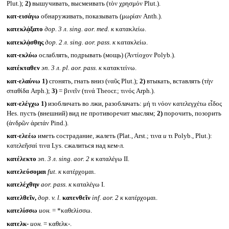
Plut.);
2)
вышучивать, высмеивать (τὸν χρησμόν Plut.).
κατ-εισάγω
обнаруживать, показывать (μωρίαν Anth.).
κατεκλᾴξατο
дор. 3 л.
sing. aor. med.
к
κατακλείω.
κατεκλᾴσθης
дор. 2 л.
sing. aor. pass.
к
κατακλείω.
κατ-εκλύω
ослаблять, подрывать (мощь) (Ἀντίοχον Polyb.).
κατέκταθεν
эп. 3 л.
pl. aor. pass.
к
κατακτείνω.
κατ-ελαύνω
1)
сгонять, гнать вниз (ναῦς Plut.);
2)
втыкать, вставлять (τὴν
σπαθίδα Arph.);
3)
= βινεῖν (τινά Theocr.; τινός Arph.).
κατ-ελέγχω
1)
изобличать во лжи, разоблачать: μή τι νόον κατελεγχέτω εἶδος
Hes. пусть (внешний) вид не противоречит мыслям;
2)
порочить, позорить
(ἀνδρῶν ἀρετάν Pind.).
κατ-ελεέω
иметь сострадание, жалеть (Plat., Arst.; τινα
и
τι Polyb., Plut.):
κατελεῆσαί τινα Lys. сжалиться над кем-л.
κατέλεκτο
эп. 3 л.
sing. aor. 2
к
καταλέγω II.
κατελεύσομαι
fut.
к
κατέρχομαι.
κατελέχθην
aor. pass.
к
καταλέγω I.
κατελθεῖν,
дор.
v. l.
κατενθεῖν
inf. aor. 2
к
κατέρχομαι.
κατελίσσω
ион.
= *καθελίσσω.
κατελκ-
ион.
= καθελκ-.