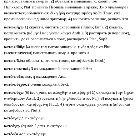
приговоренным к смерти;
2)
объявлять виновным: κ. κλοπὴν τοῦ
Περικλέους Plat. признать Перикла виновным в краже;
3)
(
о приговоре
)
выноситься, объявляться: δίκη ἤδη κατεψηφισμένη σφῶν Thuc. уже
произнесенный над ними приговор;
4)
выносить решение, решать Arst.
κατα-ψήχω
1)
скрести, чистить скребницей (ἵππους Eur.);
2)
гладить,
поглаживать (κόμην Luc.; γενείου ἄκρα Anth.);
3)
растирать (в порошок),
крошить,
pass.
рассыпаться в прах, распадаться Plat., Soph.
κατα-ψῐθῠρίζω
шепотом наговаривать: κ. τινὸς πρός τινα Plut.
(клеветнически) нашептывать кому-л. про кого-л.
κατα-ψῑλόω
обнажать, оголять (τόπος καταψιλωθείς Diod.).
κατα-ψυκτικός 3
охлаждающий, освежающий Arst.
κατά-ψυξις, εως
ἡ охлаждение Arst.
κατά-ψῡχρος 2
очень холодный Sext.
κατα-ψύχω
(ῡ) (
aor. pass.
κατεψύχθην
и
κατεψύγην)
1)
охлаждать (τὴν ξηρὰν
ἀναθυμίασιν Arst.);
2)
освежать (τὴν γλῶσσάν τινος NT);
3)
иссушать (χώρα
ἄδενδρος καὶ κατεψυγμένη Plut.);
4)
перен.
охлаждать, унимать (πῆξαι καὶ
καταψύξαι τινά Plut.).
κατέᾱγα
pf.
к
κατάγνυμι.
κατεάγην
(ᾰ)
aor. 2 pass.
к
κατάγνυμι.
κατέαξα
aor.
к
κατάγνυμι.