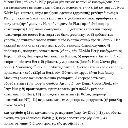
ἄθλους Plut.; τὸ κακόν NT): μεγάλα μὲν ἐπινοεῖτε, ταχὺ δὲ κατεργάζεσθε Xen.
вы замышляете великие дела и быстро исполняете (их); ἐπὶ κατειργασμένοις
ἐλθεῖν Lys. явиться, когда (все) уже сделано (другими); μελέτην διανοίᾳ κ.
Plat. упражнять (свой) ум;
2)
достигать, добиваться,
тж.
приобретать,
получать (τὴν ἡγεμονίην Her.; τὴν τυραννίδα Plat.; ἀρετὴ ἀπὸ σοφίης
κατεργασμένη Her.): πόλει σωτηρίαν κ. Eur. добиться спасения города;
κατεργασμένου τούτου Her. когда это было достигнуто;
3)
добиваться
успеха, достигать благополучия: αὐτὸς ἕκαστος ἑωυτῷ προεθυμέετο κ. Her.
каждый из них стал стремиться к собственному благополучию;
4)
побеждать, покорять, завоевывать (νῆσον, τὴν Ἑλλάδα Her.): κατέργαστο τῷ
Κύρῳ τὸ ἔθνος Her. народ был покорен Киром;
5)
поражать, бить (ποσὶ καὶ
στόματι πρός τινα Her.);
6)
убивать, умерщвлять (ἑαυτόν Her.; λέοντα βίᾳ
Soph.): δράκοντος αἷμα κ. Eur. убить дракона;
7)
склонять на свою сторону,
привлекать к себе (Ξέρξεα Her.): οὐκ ἐδύνατο κατεργασθῆναι Her. (жену
Масиста) оказалось невозможно уговорить;
8)
перерабатывать,
обрабатывать (τὴν τροφὴν ὀδοῦσιν Arst.; σίδηρον Dem.; λίθους Diod.; τὴν
ὕλην Plut.);
9)
производить, приготовлять (μέλι πολλὸν μέλισσαι
κατεργάζονται Her.);
10)
порождать, вызывать (ἡ θλῖψις ὑπομονὴν
κατεργάζεται NT);
11)
перекапывать,
т. е.
разорять, разрушать (τῇ μακέλλῃ
πέδον Aesch.).
κατ-εργᾰσία
ἡ
1)
возделывание, разведение (καρπῶν Diod.);
2)
разработка,
эксплуатация (ἀργυρίου Polyb.);
3)
переработка (τροφῆς Arst.);
4)
приготовление (διὰ τοῦ πυρός,
sc.
τῆς τροφῆς Plut.).