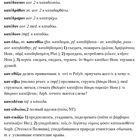
κατέδουπον
aor. 2
к
καταδουπέω.
κατέδρᾰθον
эп.
aor. 2
к
καταδαρθάνω.
κατέδραμον
aor. 2
к
κατατρέχω.
κατέδυν
aor. 2 med.
к
καταδύω.
κατέδυον
impf.
к
καταδύω.
κατ-έδω,
эп.
κατεσθίω
(
fut.
κατέδομαι,
pf.
κατεδήδοκα -
эп.
κατέδηδα;
pass.
:
aor.
κατηδέσθην,
pf.
κατεδήδεσμαι)
1)
съедать, пожирать (φῶτας Ἀρηϊφάτοος
Hom.; σὰρξ κατεδηδεσμένη Plut.);
2)
проедать, истреблять (οἶκον, κτῆσιν
Hom.);
3)
перен.
снедать, глодать, терзать: ὃν θυμὸν κατέδων Hom. терзаясь
душой.
κατ-εθίζω
делать привычным: κ. τινί τι Polyb. приучать кого-л. к чему-л.
κατ-είβω
(
только
praes.
и
impf.
) проливать, струить (δάκρυ Hom.);
med.
струиться, литься, стекать (θαλερὸν κατείβετο δάκρυ παρειῶν Hom.): τι
δάκρυον κατείβεται; Arph. отчего льются слезы?
κατειδέναι
inf.
к
κάτοιδα.
κατ-είδωλος 2
полный идолов (πόλις NT).
κατ-εικάζω
1)
предполагать, угадывать, подозревать (ταῦτα οἱ βάρβαροι
κατείκαζον Her.);
2)
уподоблять: τοῖς ἐν Αἰγύπτῳ νόμοις φύσιν κατεικασθέντε
Soph. (Этеокл и Полиник), уподобившиеся природе египетских обычаев,
т. е.
усвоившие египетские нравы.