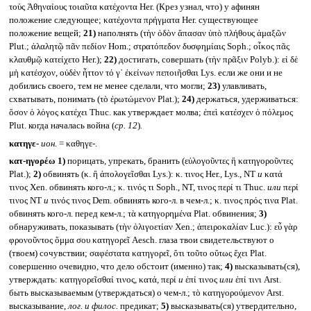
τοὺς Ἀθηναίους τοιαῦτα κατέχοντα Her. (Крез узнал, что) у афинян
положение следующее; κατέχοντα πρήγματα Her. существующее
положение вещей;
21)
наполнять (τὴν ὁδὸν ἅπασαν ὑπὸ πλήθους ἁμαξῶν
Plut.; ἀλαλητῷ πᾶν πεδίον Hom.; στρατόπεδον δυσφημίαις Soph.; οἶκος πᾶς
κλαυθμῷ κατείχετο Her.);
22)
достигать, совершать (τὴν πρᾶξιν Polyb.): εἰ δὲ
μὴ κατέσχον, οὐδὲν ἧττον τό γ᾽ ἐκείνων πεποιῆσθαι Lys. если же они и не
добились своего, тем не менее сделали, что могли;
23)
улавливать,
схватывать, понимать (τὸ ἐρωτώμενον Plat.);
24)
держаться, удерживаться:
ὅσον ὁ λὁγος κατέχει Thuc. как утверждает молва; ἐπεὶ κατέσχεν ὁ πόλεμος
Plut. когда началась война (
ср. 12
)
.
κατηγε-
ион.
= καθηγε-.
κατ-ηγορέω
1)
порицать, упрекать, бранить (εὐλογοῦντες ἢ κατηγοροῦντες
Plat.);
2)
обвинять (κ. ἢ ἀπολογεῖσθαι Lys.): κ. τινος Her., Lys., NT
и
κατά
τινος Xen. обвинять кого-л.; κ. τινός τι Soph., NT, τινος περί τι Thuc.
или
περί
τινος NT
и
τινός τινος Dem. обвинять кого-л. в чем-л.; κ. τινος πρός τινα Plat.
обвинять кого-л. перед кем-л.; τὰ κατηγορημένα Plat. обвинения;
3)
обнаруживать, показывать (τὴν ὀλιγοετίαν Xen.; ἀπειροκαλίαν Luc.): εὖ γὰρ
φρονοῦντος ὄμμα σου κατηγορεῖ Aesch. глаза твои свидетельствуют о
(твоем) сочувствии; σαφέστατα κατηγορεῖ, ὅτι τοῦτο οὕτως ἔχει Plat.
совершенно очевидно, что дело обстоит (именно) так;
4)
высказывать(ся),
утверждать: κατηγορεῖσθαί τινος, κατά, περί
и
ἐπί τινος
или
ἐπί τινι Arst.
быть высказываемым (утверждаться) о чем-л.; τὸ κατηγορούμενον Arst.
высказывание,
лог. и филос.
предикат;
5)
высказывать(ся) утвердительно,