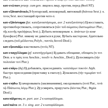
κατ-ενώπιον
praep. cum gen.
лицом к лицу, против, перед (θεοῦ NT).
κατ-εξᾰναστᾰτικός 3
бунтарский, непокорный, мятежный (διάνοια Sext.): κ.
τινος Sext. восстающий против чего-л.
κατ-εξᾰνίσταμαι
(
fut.
κατεξαναστήσομαι,
aor. 2
κατεξανέστην)
1)
восставать,
противоборствовать, сопротивляться (τῶν τοῦ σώματος ἐλαττωμάτων Plut.;
τῆς κοινῆς προλήψεως Sext.);
2)
быть непокорным: κ. ἁπάντων (
о коне
Букефале
) Plut. никому не даваться в руки;
3)
быть настороже, бдительно
следить (τοῦ μέλλοντος Polyb.; παντὸς δεινοῦ Diod.).
κατ-εξουσιάζω
властвовать (τινός NT).
κατ-επαγγέλλομαι
(
pf.
κατεπήγγελμαι)
1)
давать обещание, обещать (τι τινι
Dem.
и
τι πρός τινα Aeschin.; ποιεῖν τι Aeschin., Diod.);
2)
посвящать (τὴν
πολιτείαν τινί Plut.).
κατ-επάγω
(ᾰγ)
1)
добавлять, присоединять: κατεπάγων πυκνόν Arph.
быстро присоединяя (приставку к глаголу);
2)
налагать (τὴν τιμωρίαν τινί
Plut.).
κατ-επᾴδω
1)
зачаровывать (заклинаниями), околдовывать (τινά Plat.; τινὰ
τῷ Πλάτωνος λόγῳ Plut.);
2)
усмирять, приручать (λέοντας Plat.; θηρία
Diod.).
κατεπάλμενος
эп.
part. aor. 2
к
κατεφάλλομαι.
κατέπαλτο
эп. 3 л.
sing. aor. 2
к
κατεφάλλομαι.