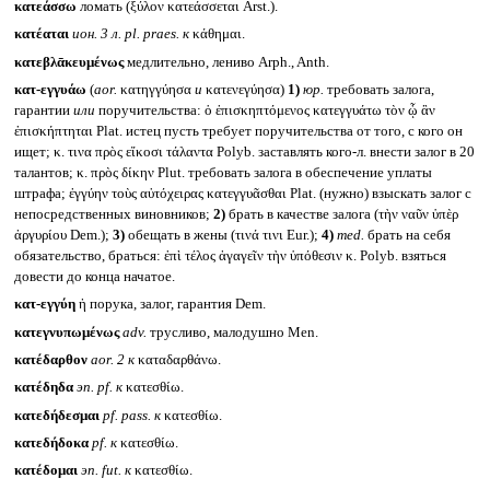
κατεάσσω
ломать (ξύλον κατεάσσεται Arst.).
κατέαται
ион. 3 л.
pl. praes.
к
κάθημαι.
κατεβλᾱκευμένως
медлительно, лениво Arph., Anth.
κατ-εγγυάω
(
aor.
κατηγγύησα
и
κατενεγύησα)
1)
юр.
требовать залога,
гарантии
или
поручительства: ὁ ἐπισκηπτόμενος κατεγγυάτω τὸν ᾧ ἂν
ἐπισκήπτηται Plat. истец пусть требует поручительства от того, с кого он
ищет; κ. τινα πρὸς εἴκοσι τάλαντα Polyb. заставлять кого-л. внести залог в 20
талантов; κ. πρὸς δίκην Plut. требовать залога в обеспечение уплаты
штрафа; ἐγγύην τοὺς αὐτόχειρας κατεγγυᾶσθαι Plat. (нужно) взыскать залог с
непосредственных виновников;
2)
брать в качестве залога (τὴν ναῦν ὑπὲρ
ἀργυρίου Dem.);
3)
обещать в жены (τινά τινι Eur.);
4)
med.
брать на себя
обязательство, браться: ἐπὶ τέλος ἀγαγεῖν τὴν ὑπόθεσιν κ. Polyb. взяться
довести до конца начатое.
κατ-εγγύη
ἡ порука, залог, гарантия Dem.
κατεγνυπωμένως
adv.
трусливо, малодушно Men.
κατέδαρθον
aor. 2
к
καταδαρθάνω.
κατέδηδα
эп.
pf.
к
κατεσθίω.
κατεδήδεσμαι
pf. pass.
к
κατεσθίω.
κατεδήδοκα
pf.
к
κατεσθίω.
κατέδομαι
эп.
fut.
к
κατεσθίω.