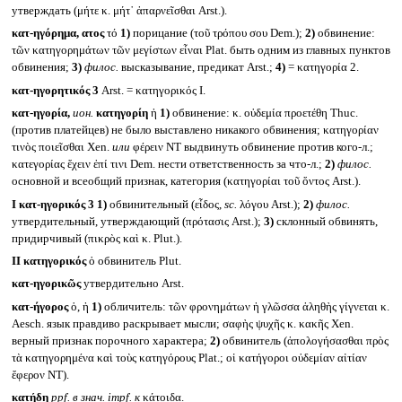
утверждать (μήτε κ. μήτ᾽ ἀπαρνεῖσθαι Arst.).
κατ-ηγόρημα, ατος
τό
1)
порицание (τοῦ τρόπου σου Dem.);
2)
обвинение:
τῶν κατηγορημάτων τῶν μεγίστων εἶναι Plat. быть одним из главных пунктов
обвинения;
3)
филос.
высказывание, предикат Arst.;
4)
= κατηγορία 2.
κατ-ηγορητικός 3
Arst. = κατηγορικός I.
κατ-ηγορία,
ион.
κατηγορίη
ἡ
1)
обвинение: κ. οὐδεμία προετέθη Thuc.
(против платейцев) не было выставлено никакого обвинения; κατηγορίαν
τινὸς ποιεῖσθαι Xen.
или
φέρειν NT выдвинуть обвинение против кого-л.;
κατεγορίας ἔχειν ἐπί τινι Dem. нести ответственность за что-л.;
2)
филос.
основной и всеобщий признак, категория (κατηγορίαι τοῦ ὄντος Arst.).
I
κατ-ηγορικός 3
1)
обвинительный (εἶδος,
sc.
λόγου Arst.);
2)
филос.
утвердительный, утверждающий (πρότασις Arst.);
3)
склонный обвинять,
придирчивый (πικρὸς καὶ κ. Plut.).
II
κατηγορικός
ὁ обвинитель Plut.
κατ-ηγορικῶς
утвердительно Arst.
κατ-ήγορος
ὁ, ἡ
1)
обличитель: τῶν φρονημάτων ἡ γλῶσσα ἀληθὴς γίγνεται κ.
Aesch. язык правдиво раскрывает мысли; σαφὴς ψυχῆς κ. κακῆς Xen.
верный признак порочного характера;
2)
обвинитель (ἀπολογήσασθαι πρὸς
τὰ κατηγορημένα καὶ τοὺς κατηγόρους Plat.; οἱ κατήγοροι οὐδεμίαν αἰτίαν
ἔφερον NT).
κατῄδη
ppf.
в знач. impf.
к
κάτοιδα.