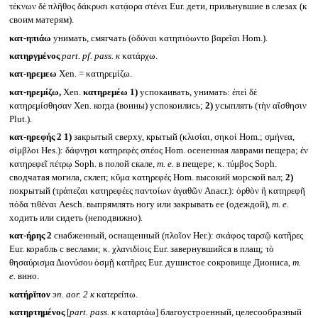
τέκνων δὲ πλῆθος δάκρυσι κατᾴορα στένει Eur. дети, прильнувшие в слезах (к
своим матерям).
κατ-ηπιάω
унимать, смягчать (ὀδύναι κατηπιόωντο βαρεῖαι Hom.).
κατηργμένος
part. pf. pass.
к
κατάρχω.
κατ-ηρεμεω
Xen. = κατηρεμίζω.
κατ-ηρεμίζω,
Xen.
κατηρεμέω
1)
успокаивать, унимать: ἐπεὶ δὲ
κατηρεμίσθησαν Xen. когда (воины) успокоились;
2)
усыплять (τὴν αἴσθησιν
Plut.).
κατ-ηρεφής 2
1)
закрытый сверху, крытый (κλισίαι, σηκοί Hom.; σμήνεα,
σίμβλοι Hes.): δάφνῃσι κατηρεφὲς σπέος Hom. осененная лаврами пещера; ἐν
κατηρεφεῖ πέτρῳ Soph. в полой скале,
т. е.
в пещере; κ. τύμβος Soph.
сводчатая могила, склеп; κῦμα κατηρεφές Hom. высокий морской вал;
2)
покрытый (τράπεζαι κατηρεφέες παντοίων ἀγαθῶν Anacr.): ὀρθὸν ἢ κατηρεφῆ
πόδα τιθέναι Aesch. выпрямлять ногу или закрывать ее (одеждой),
т. е.
ходить или сидеть (неподвижно).
κατ-ήρης 2
снабженный, оснащенный (πλοῖον Her.): σκάφος ταρσῷ κατῆρες
Eur. корабль с веслами; κ. χλανιδίοις Eur. завернувшийся в плащ; τὸ
θησαύρισμα Διονύσου ὀσμῇ κατῆρες Eur. душистое сокровище Диониса,
т.
е.
вино.
κατήρῐπον
эп.
aor. 2
к
κατερείπω.
κατηρτημένος
[
part. pass.
к
καταρτάω] благоустроенный, целесообразный