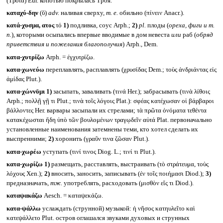
(Τροία) Eur. копотью покрылась Троя.
καταχύ-δην
(ῠ)
adv.
наливая сверху,
т. е.
обильно (πίνειν Anacr.).
κατά-χυσμα, ατος
τό
1)
подливка, соус Arph.;
2)
pl.
плоды (
ореха, фиги и т.
п.
)
,
которыми осыпались впервые вводимые в дом невеста
или
раб (
обряд
приветствия и пожелания благополучия
) Arph., Dem.
κατα-χυτρίζω
Arph. = ἐγχυτρίζω.
κατα-χωνεύω
переплавлять, расплавлять (χρυσίδας Dem.; τοὺς ἀνδριάντας εἰς
ἀμίδας Plut.).
κατα-χώννῡμι
1)
засыпать, заваливать (τινά Her.); забрасывать (τινὰ λίθοις
Arph.; πολλῇ γῇ τι Plut.; τινὰ τοῖς λόγοις Plat.): σφέας κατέχωσαν οἱ βάρβαροι
βάλλοντες Her. варвары засыпали их стрелами; τὰ πρῶτα ὀνόματα τεθέντα
κατακέχωσται ἤδη ὑπὸ τῶν βουλομένων τραγῳδεῖν αὐτά Plat. первоначально
установленные наименования затемнены теми, кто хотел сделать их
выспренними;
2)
хоронить (γραῦν τινα ζῶσαν Plut.).
κατα-χωρέω
уступать (τινί τινος Diog. L.; τινί τι Plut.).
κατα-χωρίζω
1)
размещать, расставлять, выстраивать (τὸ στράτευμα, τοὺς
λόχους Xen.);
2)
вносить, заносить, записывать (ἐν τοῖς ποιήμασι Diod.);
3)
предназначать,
тж.
употреблять, расходовать (μισθὸν εἴς τι Diod.).
καταψακάζω
Aesch. = καταψεκάζω.
κατα-ψάλλω
услаждать (струнной) музыкой: ἡ νῆσος κατηυλεῖτο καὶ
κατεψάλλετο Plut. остров оглашался звуками духовых и струнных