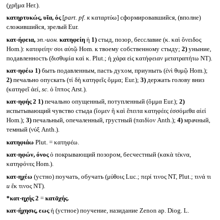
(χρῆμα Her.).
κατηρτυκώς, υῖα, ός
[
part. pf.
к
καταρτύω] сформировавшийся, (вполне)
сложившийся, зрелый Eur.
κατ-ήφεια,
эп.-ион.
κατηφείη
ἡ
1)
стыд, позор, бесславие (κ. καὶ ὄνειδος
Hom.): κατεφείην σοι αὐτῷ Hom. к твоему собственному стыду;
2)
уныние,
подавленность (δισθυμία καὶ κ. Plut.; ἡ χάρα εἰς κατήφειαν μετατραπήτω NT).
κατ-ηφέω
1)
быть подавленным, пасть духом, приуныть (ἐνὶ θυμῷ Hom.);
2)
печально опускать (τί δὴ κατηφεῖς ὄμμα; Eur.);
3)
держать голову вниз
(κατηφεῖ ἀεί,
sc.
ὁ ἵππος Arst.).
κατ-ηφής 2
1)
печально опущенный, потупленный (ὄμμα Eur.);
2)
испытывающий чувство стыда (ἴομεν ἢ καὶ ἔπειτα κατηφέες ἐσσόμεθα αἰεί
Hom.);
3)
печальный, опечаленный, грустный (παιδίον Anth.);
4)
мрачный,
темный (νύξ Anth.).
κατηφιάω
Plut. = κατηφέω.
κατ-ηφών, όνος
ὁ покрывающий позором, бесчестный (κακὰ τέκνα,
κατηφόνες Hom.).
κατ-ηχέω
(устно) поучать, обучать (μύθοις Luc.; περί τινος NT, Plut.; τινά τι
и
ἔκ τινος NT).
*κατ-ηχής 2
=
κατᾱχής.
κατ-ήχησις, εως
ἡ (устное) поучение, назидание Zenon ap. Diog. L.