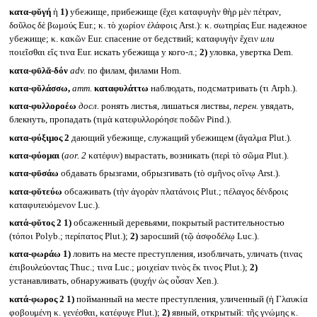
κατα-φῠγή
ἡ
1)
убежище, прибежище (ἔχει καταφυγὴν θὴρ μὲν πέτραν,
δοῦλος δὲ βωμούς Eur.; κ. τὸ χωρίον ἐλάφοις Arst.): κ. σωτηρίας Eur. надежное
убежище; κ. κακῶν Eur. спасение от бедствий; καταφυγὴν ἔχειν
или
ποιεῖσθαι εἴς τινα Eur. искать убежища у кого-л.;
2)
уловка, увертка Dem.
κατα-φῡλᾰ-δόν
adv.
по филам, филами Hom.
κατα-φῠλάσσω,
атт.
καταφυλάττω
наблюдать, подсматривать (τι Arph.).
κατα-φυλλοροέω
досл.
ронять листья, лишаться листвы,
перен.
увядать,
блекнуть, пропадать (τιμὰ κατεφυλλορόησε ποδῶν Pind.).
κατα-φύξιμος 2
дающий убежище, служащий убежищем (ἄγαλμα Plut.).
κατα-φύομαι
(
aor. 2
κατέφυν) вырастать, возникать (περὶ τὸ σῶμα Plut.).
κατα-φῡσάω
обдавать брызгами, обрызгивать (τὸ σμῆνος οἴνῳ Arst.).
κατα-φῠτεύω
обсаживать (τὴν ἀγορὰν πλατάνοις Plut.; πέλαγος δένδροις
καταφυτευόμενον Luc.).
κατά-φῠτος 2
1)
обсаженный деревьями, покрытый растительностью
(τόποι Polyb.; περίπατος Plut.);
2)
заросший (τῷ ἀσφοδέλῳ Luc.).
κατα-φωράω
1)
ловить на месте преступления, изобличать, уличать (τινας
ἐπιβουλεύοντας Thuc.; τινα Luc.; μοιχείαν τινὸς ἔκ τινος Plut.);
2)
устанавливать, обнаруживать (ψυχήν ὡς οὖσαν Xen.).
κατά-φωρος 2
1)
пойманный на месте преступления, уличенный (ἡ Γλαυκία
φοβουμένη κ. γενέσθαι, κατέφυγε Plut.);
2)
явный, открытый: τῆς γνώμης κ.