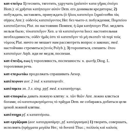
κατ-επείγω
1)
теснить, тяготить, удручать (χαλεπὸν κατα γῆρας ἐπείγει
Hom.): οἱ χρῆσται κατήπειγον αὐτόν Dem. его донимали кредиторы;
2)
побуждать, заставлять, принуждать (ὁ ἥλιος κατεπείγει ξηραίνεσθαι τὰς
σήψεις Arst.): οὐδενὸς κατεπείγοντος Her. без чьего-л. побуждения; Πομπείου
κατεπείξαντος Plut. по настоянию Помпея; ἡ ὥρα κατήπειγεν Plut. медлить
нельзя было; τὸκατεπεῖγον Xen.
и
τὰ κατεπείγοντα Isocr. настоятельная
необходимость; οὐδὲν ἡμᾶς ἐστι τὸ κατεπεῖγον τὸ μὴ σκοπεῖν τὰ περὶ τοὺς
νόμους Plat. ничто не мешает нам рассмотреть вопрос о законах;
med.
настойчиво стремиться (τινός Polyb.);
3)
торопиться, спешить: ἕπου
κατεπείγων Arph. иди не медля, поспеши.
κατ-έπειξις, εως
ἡ торопливость, поспешность: κ. φωνῆς Diog. L.
торопливая речь.
κατ-επερωτάω
продолжать спрашивать Aesop.
κατέπεφνον
aor. 2 ind.
к
καταπεφνεῖν.
κατέπηκτο
эп. 3 л.
sing. ppf. med.
к
καταπήγνυμι.
κατ-επιορκέω
давать ложную клятву: κ. τῶν θεῶν Arst. ложно клясться
богами; οὐ κατεπιορκησόμενος τὸ πρᾶγμα Dem. не собираясь добиться цели
ценой ложной клятвы.
κατέπτηχα
pf.
к
καταπτήοσω.
κατ-εργάζομαι
(
aor.
κατειργασάμην,
pf.
κατείργασμαι)
1)
творить, совершать,
исполнять (πρήγματα μεγάλα Her.; τὰ δυνατά Thuc.; πολλοὺς καὶ καλοὺς