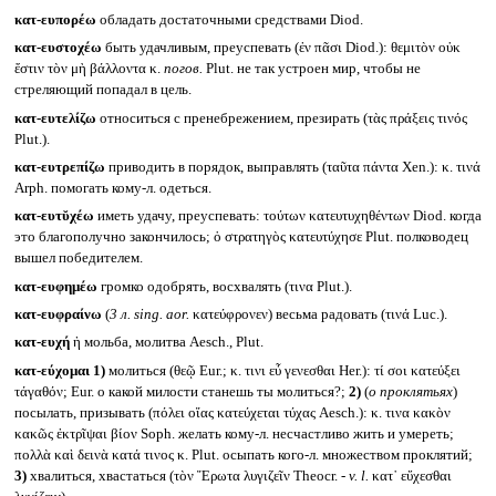
κατ-ευπορέω
обладать достаточными средствами Diod.
κατ-ευστοχέω
быть удачливым, преуспевать (ἐν πᾶσι Diod.): θεμιτὸν οὐκ
ἔστιν τὸν μὴ βάλλοντα κ.
погов.
Plut. не так устроен мир, чтобы не
стреляющий попадал в цель.
κατ-ευτελίζω
относиться с пренебрежением, презирать (τὰς πράξεις τινός
Plut.).
κατ-ευτρεπίζω
приводить в порядок, выправлять (ταῦτα πάντα Xen.): κ. τινά
Arph. помогать кому-л. одеться.
κατ-ευτῠχέω
иметь удачу, преуспевать: τούτων κατευτυχηθέντων Diod. когда
это благополучно закончилось; ὁ στρατηγὸς κατευτύχησε Plut. полководец
вышел победителем.
κατ-ευφημέω
громко одобрять, восхвалять (τινα Plut.).
κατ-ευφραίνω
(
3 л.
sing. aor.
κατεύφρονεν) весьма радовать (τινά Luc.).
κατ-ευχή
ἡ мольба, молитва Aesch., Plut.
κατ-εύχομαι
1)
молиться (θεῷ Eur.; κ. τινι εὖ γενεσθαι Her.): τί σοι κατεύξει
τάγαθόν; Eur. о какой милости станешь ты молиться?;
2)
(
о проклятьях
)
посылать, призывать (πόλει οἵας κατεύχεται τύχας Aesch.): κ. τινα κακὸν
κακῶς ἐκτρῖψαι βίον Soph. желать кому-л. несчастливо жить и умереть;
πολλὰ καὶ δεινὰ κατά τινος κ. Plut. осыпать кого-л. множеством проклятий;
3)
хвалиться, хвастаться (τὸν Ἔρωτα λυγιζεῖν Theocr. -
v. l.
κατ᾽ εὔχεσθαι