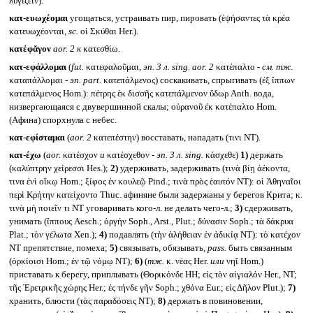
λυγίζειν).
κατ-ευωχέομαι
угощаться, устраивать пир, пировать (ἑψήσαντες τὰ κρέα
κατευωχέονται,
sc.
οἱ Σκύθαι Her.).
κατέφᾰγον
aor. 2
к
κατεσθίω.
κατ-εφάλλομαι
(
fut.
κατεφαλοῦμαι,
эп. 3 л.
sing. aor. 2
κατέπαλτο -
см. тж.
καταπάλλομαι -
эп.
part.
κατεπάλμενος) соскакивать, спрыгивать (ἐξ ἵππων
κατεπάλμενος Hom.): πέτρης ἐκ δισσῆς κατεπάλμενον ὕδωρ Anth. вода,
низвергающаяся с двувершинной скалы; οὐρανοῦ ἐκ κατέπαλτο Hom.
(Афина) спорхнула с небес.
κατ-εφίσταμαι
(
aor. 2
κατεπέστην) восставать, нападать (τινι NT).
κατ-έχω
(
aor.
κατέσχον
и
κατέσχεθον -
эп. 3 л.
sing.
κάσχεθε)
1)
держать
(καλύπτρην χείρεσσι Hes.);
2)
удерживать, задерживать (τινὰ βίῃ ἀέκοντα,
τινα ἐνὶ οἴκῳ Hom.; ξίφος ἐν κουλεῷ Pind.; τινὰ πρὸς ἑαυτόν NT): οἱ Ἀθηναῖοι
περὶ Κρήτην κατείχοντο Thuc. афиняне были задержаны у берегов Крита; κ.
τινὰ μὴ ποιεῖν τι NT уговаривать кого-л. не делать чего-л.;
3)
сдерживать,
унимать (ἵππους Aesch.; ὀργήν Soph., Arst., Plut.; δύνασιν Soph.; τὰ δάκρυα
Plat.; τὸν γέλωτα Xen.);
4)
подавлять (τὴν ἀλήθειαν ἐν ἀδικίᾳ NT): τὸ κατέχον
NT препятствие, помеха;
5)
связывать, обязывать,
pass.
быть связанным
(ὁρκίοισι Hom.; ἐν τῷ νόμῳ NT);
6)
(
тж.
κ. νέας Her.
или
νηΐ Hom.)
приставать к берегу, приплывать (Θορικόνδε HH; εἰς τὸν αἰγιαλόν Her., NT;
τῆς Ἐρετρικῆς χώρης Her.; ἐς τήνδε γῆν Soph.; χθόνα Eur.; εἰς Δῆλον Plut.);
7)
хранить, блюсти (τὰς παραδόσεις NT);
8)
держать в повиновении,