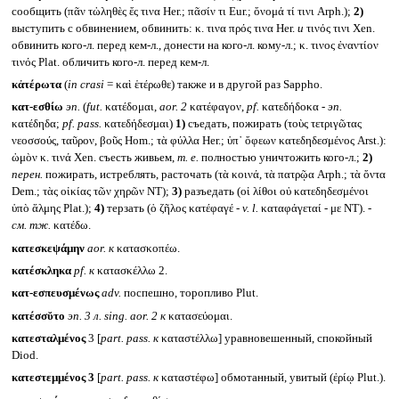
сообщить (πᾶν τὠληθὲς ἔς τινα Her.; πᾶσίν τι Eur.; ὄνομά τί τινι Arph.);
2)
выступить с обвинением, обвинить: κ. τινα πρός τινα Her.
и
τινός τινι Xen.
обвинить кого-л. перед кем-л., донести на кого-л. кому-л.; κ. τινος ἐναντίον
τινός Plat. обличить кого-л. перед кем-л.
κἀτέρωτα
(
in crasi
= καὶ ἑτέρωθε) также и в другой раз Sappho.
κατ-εσθίω
эп.
(
fut.
κατέδομαι,
aor. 2
κατέφαγον,
pf.
κατεδήδοκα -
эп.
κατέδηδα;
pf. pass.
κατεδήδεσμαι)
1)
съедать, пожирать (τοὺς τετριγῶτας
νεοσσούς, ταῦρον, βοῦς Hom.; τὰ φύλλα Her.; ὑπ᾽ ὄφεων κατεδηδεσμένος Arst.):
ὠμὸν κ. τινά Xen. съесть живьем,
т. е.
полностью уничтожить кого-л.;
2)
перен.
пожирать, истреблять, расточать (τὰ κοινά, τὰ πατρῷα Arph.; τὰ ὄντα
Dem.; τὰς οἰκίας τῶν χηρῶν NT);
3)
разъедать (οἱ λίθοι οὐ κατεδηδεσμένοι
ὑπὸ ἅλμης Plat.);
4)
терзать (ὁ ζῆλος κατέφαγέ -
v. l.
καταφάγεταί - με NT). -
см. тж.
κατέδω.
κατεσκεψάμην
aor.
к
κατασκοπέω.
κατέσκληκα
pf.
к
κατασκέλλω 2.
κατ-εσπευσμένως
adv.
поспешно, торопливо Plut.
κατέσσῠτο
эп. 3 л.
sing. aor. 2
к
κατασεύομαι.
κατεσταλμένος
3 [
part. pass.
к
καταστέλλω] уравновешенный, спокойный
Diod.
κατεστεμμένος 3
[
part. pass.
к
καταστέφω] обмотанный, увитый (ἐρίῳ Plut.).