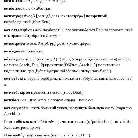
κατεστεώς
ион.
part. pf.
к
καθίστημι.
κατέστησα
aor.
к
καθίστημι.
κατεστραμμένος 3
[
part. pf. pass.
к
καταστρέφω] покоренный,
порабощенный (ἔθνη Xen.).
κατ-εστραμμένως
adv.
наоборот: κ. προσπεφυκώς τινι Plut. расположенный
в направлении, обратном чему-л.
κατεστράφατο
ион. 3 л.
pl. ppf. pass.
к
καταστρέφω.
κατέσχον
aor.
к
κατέχω.
κάτ-ευγμα, ατος
τό (
только
pl.
)
1)
обет, (сопровождаемая обетом) мольба,
молитва Aesch., Eur.;
2)
проклятие (Οἰδίπου Aesch.);
3)
молитвенное
подношение, дар (ἱκέτις ἀφῖγμαι τοῖσδε σὺν κατεύγμασιν Soph.).
κατ-ευδοκέω
горячо одобрять: κ. τινι κατά τι Polyb. хвалить кого-л. за что-
л.
κατ-ευδοκῐμέω
превзойти славой (τινος Diod.).
κατεύδω
ион., тж.
Arph.
в произн. скифа
= καθεύδω.
κατ-ευημερέω
иметь больший успех, заслужить большую славу (παρά τινι
Aeschin.).
I
κατ-ευθύ
или
κατ᾽ εὐθύ
adv.
прямо, напрямик: (φέρεσθαι Luc.): τὸ κ. ὁρᾶν
Xen. смотреть прямо.
II
κατευθύ
praep. cum gen.
(на)против (τινος Plut.).