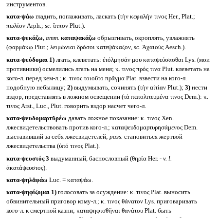
инструментов.
κατα-ψάω
гладить, поглаживать, ласкать (τὴν κεφαλήν τινος Her., Plat.;
πωλίον Arph.;
sc.
ἵππον Plut.).
κατα-ψεκάζω,
атт.
καταψακάζω
обрызгивать, окроплять, увлажнять
(φαρμάκῳ Plut.; λειμώνιαι δρόσοι κατεψάκαζον,
sc.
Ἀχαιούς Aesch.).
κατα-ψεύδομαι
1)
лгать, клеветать: ἐτόλμησάν μου καταψεύσασθαι Lys. (мои
противники) осмелились лгать на меня; κ. τινος πρός τινα Plut. клеветать на
кого-л. перед кем-л.; κ. τινος τοιοῦτο πρᾶγμα Plat. взвести на кого-л.
подобную небылицу;
2)
выдумывать, сочинять (τὴν αἰτίαν Plut.);
3)
нести
вздор, представлять в ложном освещении (τὰ πεπολιτευμένα τινος Dem.): κ.
τινος Arst., Luc., Plut. говорить вздор насчет чего-л.
κατα-ψευδομαρτῠρέω
давать ложное показание: κ. τινος Xen.
лжесвидетельствовать против кого-л.; καταψευδομαρτυρησάμενος Dem.
выставивший за себя лжесвидетелей;
pass.
становиться жертвой
лжесвидетельства (ὑπό τινος Plat.).
κατα-ψευστός 3
выдуманный, баснословный (θηρία Her. -
v. l.
ἀκατάψευστος).
κατα-ψηλᾰφάω
Luc. = καταψάω.
κατα-ψηφίζομαι
1)
голосовать за осуждение: κ. τινος Plat. выносить
обвинительный приговор кому-л.; κ. τινος θάνατον Lys. приговаривать
кого-л. к смертной казни; καταψηφισθῆναι θανάτου Plat. быть