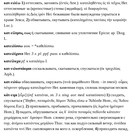
κατ-ειλέω
1)
оттеснять, загонять (ἐντός Arst.): κατειληθέντες ἐς τὸ τεῖχος Her.
оттесненные за (крепостные) стены (лидийцы); οἱ διαφυγόντες
κατειλήθησαν ἐς Διὸς ἱρόν Her. бежавшие были вынуждены укрыться в
храме Зевса;
2)
обматывать, окутывать (κατειλημένος ταινίαις τὴν κεφαλήν
Luc.).
κατ-είλησις, εως
ἡ скатывание, свивание
или
уплотнение Epicur. ap. Diog.
L.
κατειλίσσω
ион.
= *καθελίσσω.
κατειλίχατο
Her.
3 л.
pl. ppf. pass. к
καθελίσσω.
κατείλοχα
pf.
к
καταλέγω I.
κατ-ειλυσπάομαι
соскальзывать, скатываться, спускаться (ἐκ τροχιλίας
Arph.).
κατ-ειλύω
обволакивать, окружать (τινὰ ψαμάθοισιν Hom. -
in tmesi
): οὖρος
πέτρινον ψάμμῳ κατειλυμένον Her. каменная гора, сплошь покрытая песком.
κάτ-ειμι
[εἶμι] (
inf.
κατιέναι,
эп. 3 л.
sing. aor. med.
καταείσατο)
1)
сходить,
спускаться (Ἴδηθεν, ποταμόνδε, δόμον Ἄϊδος εἴσω
и
Ἄϊδόσδε Hom.; εἰς Ἃιδου
δόμους Eur.);
2)
приплывать, прибывать, причаливать (ἐς λιμένα ἡμέτερον
Hom.);
3)
падать, обрушиваться: ὡς δ᾽ ὁπότε ποταμὸς πεδίονδε κάτεισιν
χειμάρρους κατ᾽ ὄρεσφιν Hom. словно река, стремительно свергающаяся с
гор; ἀνέμου κατιόντος μεγάλου Thuc. так как подул сильный ветер; ὀνείδεα
κατιόντα τινί Her. сыплющиеся на кого-л. оскорбления;
4)
приходить назад,