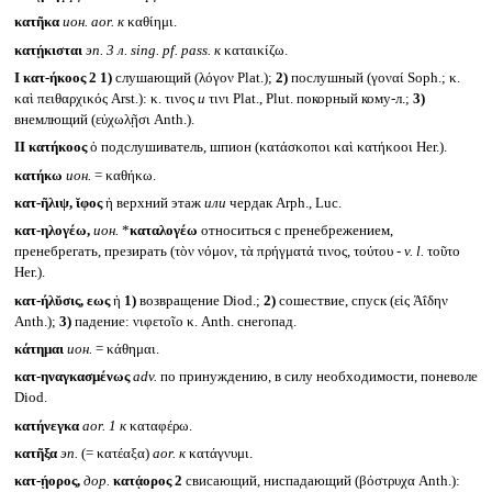
κατῆκα
ион.
aor.
к
καθίημι.
κατῄκισται
эп. 3 л.
sing. pf. pass.
к
καταικίζω.
I
κατ-ήκοος 2
1)
слушающий (λόγον Plat.);
2)
послушный (γοναί Soph.; κ.
καὶ πειθαρχικός Arst.): κ. τινος
и
τινι Plat., Plut. покорный кому-л.;
3)
внемлющий (εὐχωλῇσι Anth.).
II
κατήκοος
ὁ подслушиватель, шпион (κατάσκοποι καὶ κατήκοοι Her.).
κατήκω
ион.
= καθήκω.
κατ-ῆλιψ, ῐφος
ἡ верхний этаж
или
чердак Arph., Luc.
κατ-ηλογέω,
ион.
*
καταλογέω
относиться с пренебрежением,
пренебрегать, презирать (τὸν νόμον, τὰ πρήγματά τινος, τούτου -
v. l.
τοῦτο
Her.).
κατ-ήλῠσις, εως
ἡ
1)
возвращение Diod.;
2)
сошествие, спуск (εἰς Ἀΐδην
Anth.);
3)
падение: νιφετοῖο κ. Anth. снегопад.
κάτημαι
ион.
= κάθημαι.
κατ-ηναγκασμένως
adv.
по принуждению, в силу необходимости, поневоле
Diod.
κατήνεγκα
aor. 1
к
καταφέρω.
κατῆξα
эп.
(= κατέαξα)
aor.
к
κατάγνυμι.
κατ-ῄορος,
дор.
κατᾴορος 2
свисающий, ниспадающий (βόστρυχα Anth.):