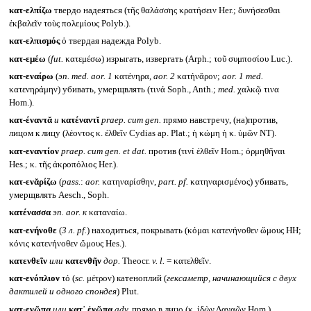
κατ-ελπίζω
твердо надеяться (τῆς θαλάσσης κρατήσειν Her.; δυνήσεσθαι
ἐκβαλεῖν τοὺς πολεμίους Polyb.).
κατ-ελπισμός
ὁ твердая надежда Polyb.
κατ-εμέω
(
fut.
κατεμέσω) изрыгать, извергать (Arph.; τοῦ συμποσίου Luc.).
κατ-εναίρω
(
эп.
med. aor. 1
κατένηρα,
aor. 2
κατήνᾰρον;
aor. 1 med.
κατενηράμην) убивать, умерщвлять (τινά Soph., Anth.;
med.
χαλκῷ τινα
Hom.).
κατ-έναντᾰ
и
κατέναντῐ
praep. cum gen.
прямо навстречу, (на)против,
лицом к лицу (λέοντος κ. ἐλθεῖν Cydias ap. Plat.; ἡ κώμη ἡ κ. ὑμῶν NT).
κατ-εναντίον
praep. cum gen. et dat.
против (τινί ἐλθεῖν Hom.; ὁρμηθῆναι
Hes.; κ. τῆς ἀκροπόλιος Her.).
κατ-ενᾰρίζω
(
pass.
:
aor.
κατηναρίσθην,
part. pf.
κατηναρισμένος) убивать,
умерщвлять Aesch., Soph.
κατένασσα
эп.
aor.
к
καταναίω.
κατ-ενήνοθε
(
3 л.
pf.
)
находиться, покрывать (κόμαι κατενήνοθεν ὤμους HH;
κόνις κατενήνοθεν ὤμους Hes.).
κατενθεῖν
или
κατενθῆν
дор.
Theocr.
v. l.
= κατελθεῖν.
κατ-ενόπλιον
τό (
sc.
μέτρον) катеноплий (
гексаметр, начинающийся с двух
дактилей и одного спондея
) Plut.
κατ-ενῶπα
или
κατ᾽ ἐνῶπα
adv.
прямо в лицо (κ. ἰδὼν Δαναῶν Hom.).