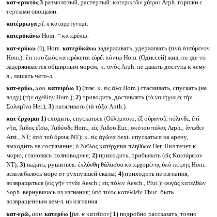
κατ-ερικτός 3
размолотый, растертый: κατερικτῶν χύτραι Arph. горшки с
тертыми овощами.
κατέρρωγα
pf.
к
καταρρήγνυμι.
κατερῡκάνω
Hom. = κατερύκω.
κατ-ερύκω
(ῡ), Hom.
κατερῡκάνω
задерживать, удерживать (τινὰ ἐσσύμενον
Hom.): ἔτι που ζωὸς κατερύκεται εὐρέϊ πόντῳ Hom. (Одиссей) жив, но где-то
задерживается обширным морем; κ. τινός Arph. не давать доступа к чему-
л., лишать чего-л.
κατ-ερύω,
ион.
κατειρύω
1)
(
тж.
κ. εἰς ἅλα Hom.) стаскивать, спускать (на
воду) (τὴν σχεδίην Hom.);
2)
приводить, доставлять (τὰ ναυήγια ἐς τὴν
Σαλαμῖνα Her.);
3)
натягивать (τὰ τόξα Anth.).
κατ-έρχομαι
1)
сходить, спускаться (Οὐλύμποιο, ἐξ οὐρανοῦ, πόλινδε, ἐπὶ
νῆα, Ἄϊδος εἴσω, Ἄϊδόσδε Hom.; εἰς Ἃιδου Eur.; σκότου πύλας Arph.; ἄνωθεν
Arst., NT; ἀπὸ τοῦ ὄρους NT): κ. εἰς ἀγῶνα Sext. спускаться на арену,
выходить на состязание; ὁ Νεῖλος κατέρχεται πληθύων Her. Нил течет к
морю, становясь полноводнее;
2)
приходить, прибывать (εἰς Καισάρειαν
NT);
3)
падать, рушиться: ἐκλύσθη θάλασσα κατερχομένης ὑπὸ πέτρης Hom.
всколебалось море от рухнувшей скалы;
4)
приходить из изгнания,
возвращаться (εἰς γῆν τήνδε Aesch.; εἰς πόλιν Aesch., Plut.): φυγὰς κατελθών
Soph. вернувшись из изгнания; ὑπό τινος κατελθεῖν Thuc. быть
возвращенным кем-л. из изгнания.
κατ-ερῶ,
ион.
κατερέω
[
fut.
к
κατεῖπον]
1)
подробно рассказать, точно