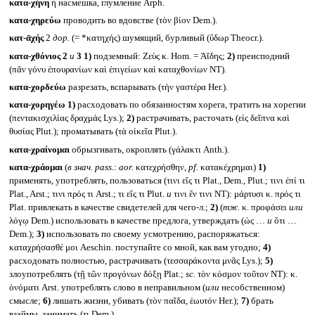
κατα-χήνη
ἡ насмешка, глумление Arph.
κατα-χηρεύω
проводить во вдовстве (τὸν βίον Dem.).
κατ-ᾱχής
2
дор.
(= *κατηχής) шумящий, бурливый (ὕδωρ Theocr.).
κατα-χθόνιος 2
и
3
1)
подземный: Ζεὺς κ. Hom. = Ἀΐδης;
2)
преисподний
(πᾶν γόνυ ἐπουρανίων καὶ ἐπιγείων καὶ καταχθονίων NT).
κατα-χορδεύω
разрезать, вспарывать (τὴν γαστέρα Her.).
κατα-χορηγέω
1)
расходовать по обязанностям хорега, тратить на хорегии
(πεντακισχιλίας δραχμάς Lys.);
2)
растрачивать, расточать (εἰς δεῖπνα καὶ
θυσίας Plut.); проматывать (τὰ οἰκεῖα Plut.).
κατα-χραίνομαι
обрызгивать, окроплять (γάλακτι Anth.).
κατα-χράομαι
(
в знач.
pass.
:
aor.
κατεχρήσθην,
pf.
κατακέχρημαι)
1)
применять, употреблять, пользоваться (τινι εἴς τι Plat., Dem., Plut.; τινι ἐπί τι
Plat., Arst.; τινι πρός τι Arst.; τι εἴς τι Plut.
и
τινι ἔν τινι NT): μάρτυσι κ. πρός τι
Plat. привлекать в качестве свидетелей для чего-л.;
2)
(
тж.
κ. προφάσει
или
λόγῳ Dem.) использовать в качестве предлога, утверждать (ὡς …
и
ὅτι …
Dem.);
3)
использовать по своему усмотрению, распоряжаться:
καταχρήσασθέ μοι Aeschin. поступайте со мной, как вам угодно;
4)
расходовать полностью, растрачивать (τεσσαράκοντα μνᾶς Lys.);
5)
злоупотреблять (τῇ τῶν προγόνων δόξῃ Plat.;
sc.
τὸν κόσμον τοῦτον NT): κ.
ὀνόματι Arst. употреблять слово в неправильном (
или
несобственном)
смысле;
6)
лишать жизни, убивать (τὸν παῖδα, ἑωυτόν Her.);
7)
брать
взаймы, занимать (τι Dem.).