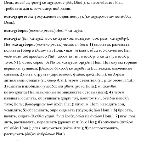
Dem.; πανδήμῳ φωνῇ καταχειροτονηθείς Diod.): κ. τινος θάνατον Plat.
требовать для кого-л. смертной казни.
κατα-χειροτονία
ἡ осуждение поднятием рук (καταχειροτονίαν ποιεῖσθαι
Dem.).
κατα-χεύομαι
(
только
praes.
) Hes. = καταχέω.
κατα-χέω
(
fut.
κατεχεῶ,
aor.
κατέχεα -
эп.
κατέχευα;
aor. pass.
κατεχύθην),
Hes.
καταχεύομαι
(
только
praes.
)
часто
in tmesi
1)
выливать, разливать,
поливать (ὕδωρ
и
ἔλαιόν τινι Hom. -
тж. in tmesi
; αἷμα τοῦ ἀκινάκεος Her.;
γάλα κατὰ τοῦ προσώπου Plut.; μύρον ἐπὶ τὴν κεφαλήν
и
κατὰ τῇς κεφαλῆς
τινος NT): ὄρεος κορυφῇσι Νότος κατέχευεν ὀμίχλην Hom. Нот окутал горные
вершины туманом; βλέφορα δάκρυσι καταχυθέντα Eur. вежды, омоченные
слезами;
2)
лить, струить (αἱματοέσσας ψιάδας ἔραζε Hom.);
med.-pass.
литься вниз, стекать (εἰς ὕδωρ Arst.),
перен.
стекаться (εἰς μίαν οὐσίαν Plut.);
3)
сыпать в изобилии (νιφάδας ἐπὶ χθονί, χιόνα Hom.): αἱ ἄκανθαι
κατακεχύαται Her. наваленные во множестве остовы (змей);
4)
перен.
изливать, осыпать, обрушивать (χάριν τινί, πλοῦτόν τινι, ὀνείδεα κεφαλῇ
τινος Hom.; βλασφημίαν τῶν ἱερῶν Plat.): ὕπνον κ. Hom. наводить сон,
усыплять;
5)
сбрасывать, опрокидывать (τεῖχος εἰς ἅλα Hom.);
6)
бросать,
валить, кидать (θύσθλα χαμαί, ἡνία ἔραζε, ὅπλα εἰς ἄντλον Hom.);
7)
тж.
med.
лить, расплавлять, переливать (χρυσὸν ἐς πίθους Her.);
8)
опускать (πέπλον
ἐπ᾽ οὔδει Hom.);
pass.
опускаться (κάτω Arst.);
9)
распространять,
распускать (δόξαν ἀνθρώπων Plat.).