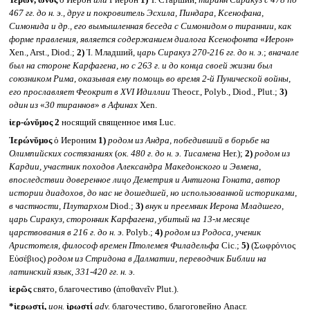
467 гг. до н. э., друг и покровитель Эсхила, Пиндара, Ксенофана,
Симонида и др., его вымышленная беседа с Симонидом о тираннии, как
форме правления, является содержанием диалога Ксенофонта
«
Иерон
»
Xen., Arst., Diod.;
2)
Ἱ. Младший,
царь Сиракуз 270-216 гг. до н. э.
;
вначале
был на стороне Карфагена, но с 263 г. и до конца своей жизни был
союзником Рима, оказывая ему помощь во время 2-й Пунической войны,
его прославляет Феокрит в
XVI
Идиллии
Theocr., Polyb., Diod., Plut.;
3)
один из
«
30 тираннов
»
в Афинах
Xen.
ἱερ-ώνῠμος 2
носящий священное имя Luc.
Ἱερώνῠμος
ὁ Иероним
1)
родом из Андра, победивший в борьбе на
Олимпийских состязаниях
(
ок. 480 г. до н. э. Тисамена
Her.);
2)
родом из
Кардии, участник походов Александра Македонского и Эвмена,
впоследствии доверенное лицо Деметрия и Антигона Гоната, автор
истории диадохов, до нас не дошедшей, но использованной историками,
в частности, Плутархом
Diod.;
3)
внук и преемник Иерона Младшего,
царь Сиракуз, сторонник Карфагена, убитый на 13-м месяце
царствования в 216 г. до н. э.
Polyb.;
4)
родом из Родоса, ученик
Аристотеля, философ времен Птолемея Филадельфа
Cic.;
5)
(Σωφρόνιος
Εὐσέβιος)
родом из Стридона в Далматии, переводчик Библии на
латинский язык, 331-420 гг. н. э.
ἱερῶς
свято, благочестиво (ἀποθανεῖν Plut.).
*ἱερωστί,
ион.
ἱρωστί
adv.
благочестиво, благоговейно Anacr.