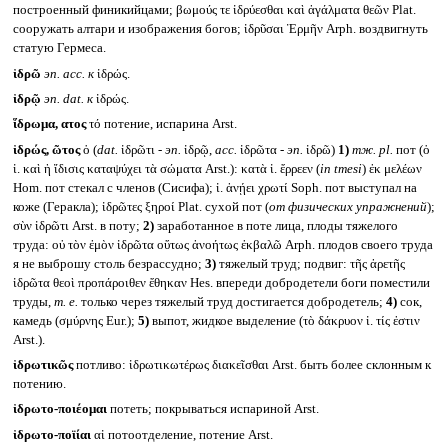
построенный финикийцами; βωμούς τε ἱδρύεσθαι καὶ ἀγάλματα θεῶν Plat.
сооружать алтари и изображения богов; ἱδρῦσαι Ἑρμῆν Arph. воздвигнуть
статую Гермеса.
ἱδρῶ
эп.
acc.
к
ἱδρώς.
ἱδρῷ
эп.
dat.
к
ἱδρώς.
ἵδρωμα, ατος
τό потение, испарина Arst.
ἱδρώς, ῶτος
ὁ (
dat.
ἱδρῶτι -
эп.
ἱδρῷ,
acc.
ἱδρῶτα -
эп.
ἱδρῶ)
1)
тж.
pl.
пот (ὁ
ἱ. καὶ ἡ ἴδισις καταψύχει τὰ σώματα Arst.): κατὰ ἱ. ἔρρεεν (
in tmesi
) ἐκ μελέων
Hom. пот стекал с членов (Сисифа); ἱ. ἀνῄει χρωτί Soph. пот выступал на
коже (Геракла); ἱδρῶτες ξηροί Plat. сухой пот (
от физических упражнений
);
σὺν ἱδρῶτι Arst. в поту;
2)
заработанное в поте лица, плоды тяжелого
труда: οὐ τὸν ἐμὸν ἱδρῶτα οὕτως ἀνοήτως ἐκβαλῶ Arph. плодов своего труда
я не выброшу столь безрассудно;
3)
тяжелый труд; подвиг: τῆς ἀρετῆς
ἱδρῶτα θεοὶ προπάροιθεν ἔθηκαν Hes. впереди добродетели боги поместили
труды,
т. е.
только через тяжелый труд достигается добродетель;
4)
сок,
камедь (σμύρνης Eur.);
5)
выпот, жидкое выделение (τὸ δάκρυον ἱ. τίς ἐστιν
Arst.).
ἱδρωτικῶς
потливо: ἱδρωτικωτέρως διακεῖσθαι Arst. быть более склонным к
потению.
ἱδρωτο-ποιέομαι
потеть; покрываться испариной Arst.
ἱδρωτο-ποϊίαι
αἱ потоотделение, потение Arst.