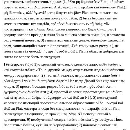
участвовать в общественных делах (ἰ., ἀλλὰ μὴ δημοσιεύειν Plat.; μὴ μόνον
ἄρχοντες, ἀλλὰ καὶ ἰδιωτεύοντες Arst.; ἀργῶν ταῖς πράξεσι καὶ ἰδιωτεύων Plut.):
μὴ ἰδιωτεύων, ἀλλ᾽ ἀγωνιζόμενος διάγειν τὸν βίον Plat. жить не частным
гражданином, а вести жизнь полную борьбы;
2)
быть бесславным, не
иметь значения: τὴν πατρίδα, πρόσθεν ἰδιωτεύουσαν ἐν τῇ Ἀσίᾳ, νῦν
προτετιμημένην καταλείπω Xen. (
слова умирающего Кира Старшего
)
родину, которая прежде в Азии была лишена всякого значения, я оставляю
окруженной почетом;
3)
заниматься частным делом: ἰδιωτεύων ἰατρός Plat.
врач, занимающийся частной практикой;
4)
быть чуждым (чему-л.), не
иметь опыта (в чем-л.): τῆς ἀρετῆς οὐδένα δεῖ ἰ. Plat. в области добродетели
никто не вправе быть несведущим.
I
ἰδιώτης, ου
(ῐδ) ὁ
1)
отдельный человек, отдельное лицо: φιλία ἰδιώταις
καὶ κοινωνία πόλεσιν Thuc. дружба между отдельными людьми и общение
между государствами;
2)
частный человек, не должностное лицо (οὔτ᾽ ἰ.
οὔτε ἄρχων Lys.): ἔτι ἰδιώτῃ ἐόντι Δαρείῳ Her. когда Дарий был еще частным
лицом;
3)
простой солдат, рядовой боец (οὔτε στρατηγὸς οὔτε ἰ. Xen.;
ἡγεμόνες ἄνευ ἰδιωτῶν Arst.);
4)
простой человек, простолюдин (οἱ ἰδιῶται
καὶ πένητες Plut.; ἄνθρωποι ἀγράμματοι καὶ ἰδιῶται NT);
5)
несведущий
человек, не имеющий профессионального образования: οἱ δημιουργοὶ καὶ
ἰδιῶται Plat. мастера и люди без специальности; οἱ ἰατρικῆς ἰδιῶται Plat.
несведущие в медицине, не врачи; ἰ. τῷ λόγῳ NT неискушенный в
красноречии;
6)
необученный солдат: ἰδιῶται, ὡς εἰπεῖν χειροτέχναι Thuc.
неопытные бойцы, чуть ли не чернорабочие;
7)
новичок, неопытный