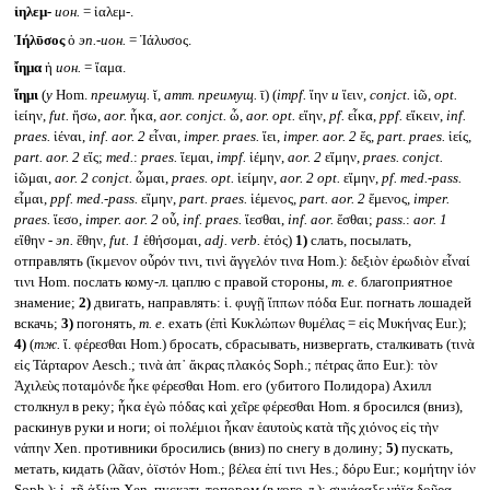
ἰηλεμ-
ион.
= ἰαλεμ-.
Ἰήλῡσος
ὁ
эп.-ион.
= Ἰάλυσος.
ἴημα
ἡ
ион.
= ἴαμα.
ἵημι
(
у
Hom.
преимущ.
ῐ,
атт. преимущ.
ῑ) (
impf.
ἵην
и
ἵειν,
conjct.
ἱῶ,
opt.
ἱείην,
fut.
ἥσω,
aor.
ἧκα,
aor. conjct.
ὧ,
aor. opt.
εἵην,
pf.
εἷκα,
ppf.
εἵκειν,
inf.
praes.
ἱέναι,
inf. aor. 2
εἷναι,
imper. praes.
ἵει,
imper. aor. 2
ἕς,
part. praes.
ἱείς,
part. aor. 2
εἵς;
med.
:
praes.
ἵεμαι,
impf.
ἱέμην,
aor. 2
εἵμην,
praes. conjct.
ἱῶμαι,
aor. 2 conjct.
ὧμαι,
praes. opt.
ἱείμην,
aor. 2 opt.
εἵμην,
pf. med.-pass.
εἷμαι,
ppf. med.-pass.
εἵμην,
part. praes.
ἱέμενος,
part. aor. 2
ἕμενος,
imper.
praes.
ἵεσο,
imper. aor. 2
οὗ,
inf. praes.
ἵεσθαι,
inf. aor.
ἕσθαι;
pass.
:
aor. 1
εἵθην -
эп.
ἕθην,
fut. 1
ἑθήσομαι,
adj. verb.
ἑτός)
1)
слать, посылать,
отправлять (ἴκμενον οὖρόν τινι, τινὶ ἄγγελόν τινα Hom.): δεξιὸν ἐρωδιὸν εἷναί
τινι Hom. послать кому-л. цаплю с правой стороны,
т. е.
благоприятное
знамение;
2)
двигать, направлять: ἱ. φυγῇ ἵππων πόδα Eur. погнать лошадей
вскачь;
3)
погонять,
т. е.
ехать (ἐπὶ Κυκλώπων θυμέλας = εἰς Μυκήνας Eur.);
4)
(
тж.
ἵ. φέρεσθαι Hom.) бросать, сбрасывать, низвергать, сталкивать (τινὰ
εἰς Τάρταρον Aesch.; τινὰ ἀπ᾽ ἄκρας πλακός Soph.; πέτρας ἄπο Eur.): τὸν
Ἀχιλεὺς ποταμόνδε ἧκε φέρεσθαι Hom. его (убитого Полидора) Ахилл
столкнул в реку; ἧκα ἐγὼ πόδας καὶ χεῖρε φέρεσθαι Hom. я бросился (вниз),
раскинув руки и ноги; οἱ πολέμιοι ἧκαν ἑαυτοὺς κατὰ τῆς χιόνος εἰς τὴν
νάπην Xen. противники бросились (вниз) по снегу в долину;
5)
пускать,
метать, кидать (λᾶαν, ὀϊστόν Hom.; βέλεα ἐπί τινι Hes.; δόρυ Eur.; κομήτην ἰόν