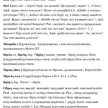
ἰδού
1)
вот, на!: ἰ. δέχου! Soph. на, возьми!;
2)
хорошо!, ладно!: ἰ., τί ἔστιν;
Arph. ладно, (но) в чем дело?;
3)
вот, послушай(те)! (ἰ., ἐξῆλθεν ὁ σπείρων
τοῦ σπείρειν NT): ἰ., δοῦπον αὖ κλύω τινά Soph. чу, я опять слышу какой-то
шум!;
4)
вот, смотри(те)!: ἰ., θεᾶσθε πάντες! Soph. вот, взгляните все!; ἰ. ὑμῖν,
ἐμπλήσθητε τοῦ καλοῦ θεάματος! Plat. смотрите, насладитесь прекрасным
зрелищем!;
5)
ирон.
ах!, вот тебе на!, вот как!: ἄκρατον οἶνον! - Ἰ. γ᾽
ἄκρατον! Περὶ ποτοῦ γοῦν ἐστί σοι; Arph. (дай) чистого вина! - Ах, чистого!
Так тебе выпить хочется?
Ἰδουμαία
ἡ Идумея (
евр.
Эдом) (
страна, с юга непосредственно
примыкавшая к Иудее
) NT.
ἰδρεία,
эп.
ἰδρείη,
дор.
*
ἰδρίη
ἡ знание, умение: ἰδρείῃ πολέμοιο Hom.
(умудренный) ратным искусством; οὐ βίῃ οὐδὲ ἰδρείῃ Hom. ни силой, ни
(военным) искусством.
Ἰδριάς, άδος
ἡ Идриада (
область во Фригии, граничившая с Карией
) Her.
Ἱδριεύς, έως
ὁ Гидрей (
царь Карии в
IV
в. до н. э.
) Plut.
ἰδρίη
ἡ
дор.
Theocr. = ἰδρεία.
I
ἴδρις, εως,
ион.
ιος
adj.
знающий, сведущий, искусный, опытный (καλῶν
Pind.; παντοίης ἀρετῆς ἐν πολέμῳ Simonides ap. Plut.; πάσης γεωγραφίης
Anth.): περὶ πάντων ἴδριες ἀνδρῶν νῆα ἐλαυνέμεν Hom. (феакиицы),
искуснейшие из всех в управлении кораблем; ἴ. μάχης Aesch. опытный
боец; κακῶν πολλῶν ἴ. Eur. (Медея), искусная в разнообразных