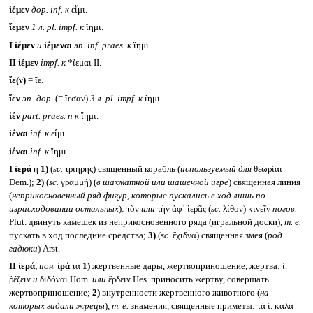
ἰέμεν
дор.
inf.
к
εἶμι.
ἵεμεν
1 л.
pl. impf.
к
ἵημι.
I
ἱέμεν
и
ἱέμεναι
эп.
inf. praes.
к
ἵημι.
II
ἱέμεν
impf.
к
*ἵεμαι II.
ἴε(ν)
= ἴε.
ἵεν
эп.-дор.
(= ἵεσαν)
3 л.
pl. impf.
к
ἵημι.
ἱέν
part. praes. n
к
ἵημι.
ἰέναι
inf.
к
εἶμι.
ἱέναι
inf.
к
ἵημι.
I
ἱερά
ἡ
1)
(
sc.
τριήρης) священный корабль (
используемый для
θεωρίαι
Dem.);
2)
(
sc.
γραμμή) (
в шахматной или шашечной игре
) священная линия
(
неприкосновенный ряд фигур, которые пускались в ход лишь по
израсходовании остальных
): τὸν
или
τὴν ἀφ᾽ ἱερᾶς (
sc.
λίθον) κινεῖν
погов.
Plut. двинуть камешек из неприкосновенного ряда (игральной доски),
т. е.
пускать в ход последние средства;
3)
(
sc.
ἔχιδνα) священная змея (
род
гадюки
) Arst.
II
ἱερά,
ион.
ἱρά
τά
1)
жертвенные дары, жертвоприношение, жертва: ἱ.
ῥέζειν
и
διδόναι Hom.
или
ἔρδειν Hes. приносить жертву, совершать
жертвоприношение;
2)
внутренности жертвенного животного (
на
которых гадали жрецы
)
, т. е.
знамения, священные приметы: τὰ ἱ. καλά