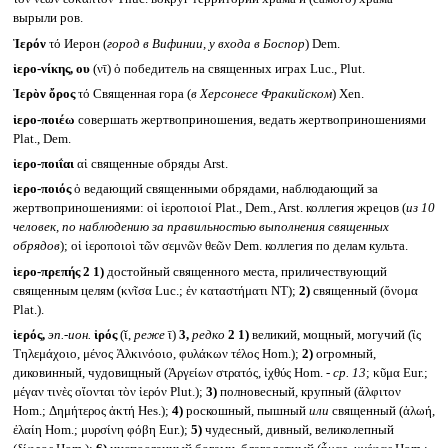
вырыли ров.
Ἱερόν
τό Иерон (
город в Вифинии, у входа в Боспор
) Dem.
ἱερο-νίκης, ου
(νῑ) ὁ победитель на священных играх Luc., Plut.
Ἱερὸν ὄρος
τό Священная гора (
в Херсонесе Фракийском
) Xen.
ἱερο-ποιέω
совершать жертвоприношения, ведать жертвоприношениями
Plat., Dem.
ἱερο-ποιΐαι
αἱ священные обряды Arst.
ἱερο-ποιός
ὁ ведающий священными обрядами, наблюдающий за
жертвоприношениями: οἱ ἱεροποιοί Plat., Dem., Arst. коллегия жрецов (
из 10
человек, по наблюдению за правильностью выполнения священных
обрядов
); οἱ ἱεροποιοὶ τῶν σεμνῶν θεῶν Dem. коллегия по делам культа.
ἱερο-πρεπής 2
1)
достойный священного места, приличествующий
священным целям (κνῖσα Luc.; ἐν καταστήματι NT);
2)
священный (ὄνομα
Plat.).
ἱερός,
эп.-ион.
ἱρός
(ῐ,
реже
ῑ)
3,
редко
2
1)
великий, мощный, могучий (ἲς
Τηλεμάχοιο, μένος Ἀλκινόοιο, φυλάκων τέλος Hom.);
2)
огромный,
диковинный, чудовищный (Ἀργείων στρατός, ἰχθύς Hom. -
ср. 13
; κῦμα Eur.;
μέγαν τινὲς οἴονται τὸν ἱερόν Plut.);
3)
полновесный, крупный (ἄλφιτον
Hom.; Δημήτερος ἀκτή Hes.);
4)
роскошный, пышный
или
священный (ἀλωή,
ἐλαίη Hom.; μυρσίνη φόβη Eur.);
5)
чудесный, дивный, великолепный