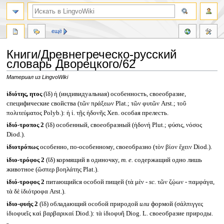
ещё
Книги/Древнегреческо-русский
словарь Дворецкого/62
Материал из LingvoWiki
Перейти
Перейти
ἰδιότης, ητος
(ῐδ) ἡ (индивидуальная) особенность, своеобразие,
к
к
специфические свойства (τῶν πράξεων Plat.; τῶν φυτῶν Arst.; τοῦ
навигации
поиску
πολιτεύματος Polyb.): ἡ ἰ. τῇς ἡδονῆς Xen. особая прелесть.
ἰδιό-τροπος 2
(ῐδ) особенный, своеобразный (ἡδονή Plut.; φύσις, νόσος
Diod.).
ἰδιοτρόπως
особенно, по-особенному, своеобразно (τὸν βίον ἔχειν Diod.).
ἰδιο-τρόφος 2
(ῐδ) кормящий в одиночку,
т. е.
содержащий одно лишь
животное (ὥσπερ βοηλάτης Plat.).
ἰδιό-τροφος 2
питающийся особой пищей (τὰ μὲν -
sc.
τῶν ζῴων - παμφάγα,
τὰ δὲ ἰδιότροφα Arst.).
ἰδιο-φυής 2
(ῐδ) обладающий особой природой
или
формой (σάλπιγγες
ἰδιοφυεῖς καὶ βαρβαρικαί Diod.): τὰ ἰδιοφυῆ Diog. L. своеобразие природы.