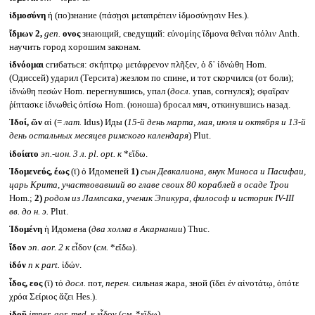
ἰδμοσύνη
ἡ (по)знание (πάσῃσι μεταπρέπειν ἰδμοσύνῃσιν Hes.).
ἴδμων 2,
gen.
ονος
знающий, сведущий: εὐνομίης ἴδμονα θεῖναι πόλιν Anth.
научить город хорошим законам.
ἰδνόομαι
сгибаться: σκήπτρῳ μετάφρενον πλῆξεν, ὁ δ᾽ ἰδνώθη Hom.
(Одиссей) ударил (Терсита) жезлом по спине, и тот скорчился (от боли);
ἰδνώθη πεσών Hom. перегнувшись, упал (
досл.
упав, согнулся); σφαῖραν
ῥίπτασκε ἰδνωθεὶς ὀπίσω Hom. (юноша) бросал мяч, откинувшись назад.
Ἰδοί, ῶν
αἱ (=
лат.
Idus) Иды (
15-й день марта, мая, июля и октября и 13-й
день остальных месяцев римского календаря
) Plut.
ἰδοίατο
эп.-ион. 3 л.
pl. opt.
к
*εἴδω.
Ἰδομενεύς, έως
(ῑ) ὁ Идоменей
1)
сын Девкалиона, внук Миноса и Пасифаи,
царь Крита, участвовавший во главе своих 80 кораблей в осаде Трои
Hom.;
2)
родом из Лампсака, ученик Эпикура, философ и историк
IV-III
вв. до н. э.
Plut.
Ἰδομένη
ἡ Идомена (
два холма в Акарнании
) Thuc.
ἴδον
эп.
aor. 2
к
εἶδον (
см.
*εἴδω).
ἰδόν
n
к
part.
ἰδών.
ἶδος, εος
(ῑ) τό
досл.
пот,
перен.
сильная жара, зной (ἴδει ἐν αἰνοτάτῳ, ὁπότε
χρόα Σείριος ἄζει Hes.).
ἰδοῦ
imper. aor. med.
к
εἶδον (
см.
*εἴδω).