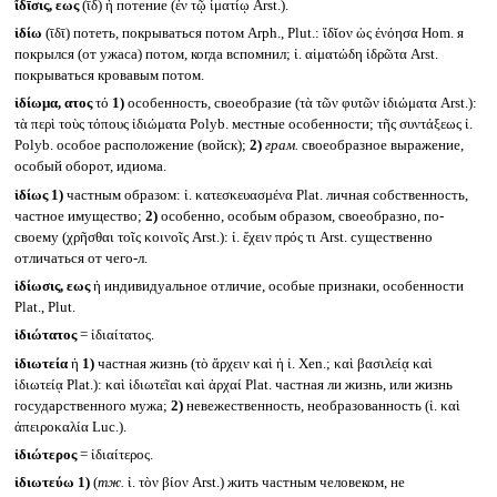
ἴδῑσις, εως
(ῑδ) ἡ потение (ἐν τῷ ἱματίῳ Arst.).
ἰδίω
(ῑδῑ) потеть, покрываться потом Arph., Plut.: ἴδῐον ὡς ἐνόησα Hom. я
покрылся (от ужаса) потом, когда вспомнил; ἰ. αἱματώδη ἱδρῶτα Arst.
покрываться кровавым потом.
ἰδίωμα, ατος
τό
1)
особенность, своеобразие (τὰ τῶν φυτῶν ἰδιώματα Arst.):
τὰ περὶ τοὺς τόπους ἰδιώματα Polyb. местные особенности; τῆς συντάξεως ἰ.
Polyb. особое расположение (войск);
2)
грам.
своеобразное выражение,
особый оборот, идиома.
ἰδίως
1)
частным образом: ἰ. κατεσκευασμένα Plat. личная собственность,
частное имущество;
2)
особенно, особым образом, своеобразно, по-
своему (χρῆσθαι τοῖς κοινοῖς Arst.): ἰ. ἔχειν πρός τι Arst. существенно
отличаться от чего-л.
ἰδίωσις, εως
ἡ индивидуальное отличие, особые признаки, особенности
Plat., Plut.
ἰδιώτατος
= ἰδιαίτατος.
ἰδιωτεία
ἡ
1)
частная жизнь (τὸ ἄρχειν καὶ ἡ ἰ. Xen.; καὶ βασιλείᾳ καὶ
ἰδιωτείᾳ Plat.): καὶ ἰδιωτεῖαι καὶ ἀρχαί Plat. частная ли жизнь, или жизнь
государственного мужа;
2)
невежественность, необразованность (ἰ. καὶ
ἀπειροκαλία Luc.).
ἰδιώτερος
= ἰδιαίτερος.
ἰδιωτεύω
1)
(
тж.
ἰ. τὸν βίον Arst.) жить частным человеком, не