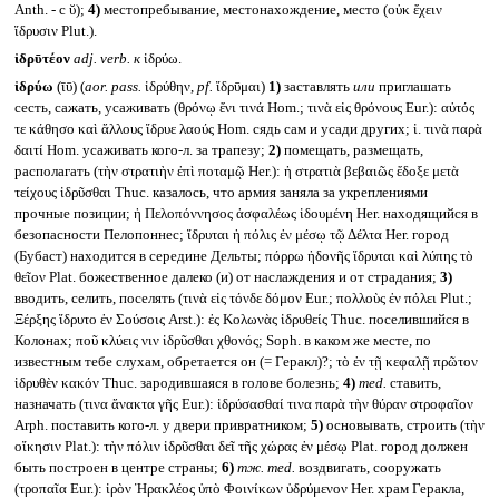
Anth. - с ῠ);
4)
местопребывание, местонахождение, место (οὐκ ἔχειν
ἵδρυσιν Plut.).
ἱδρῡτέον
adj. verb.
к
ἱδρύω.
ἱδρύω
(ῑῡ) (
aor. pass.
ἱδρύθην,
pf.
ἵδρῡμαι)
1)
заставлять
или
приглашать
сесть, сажать, усаживать (θρόνῳ ἔνι τινά Hom.; τινὰ εἰς θρόνους Eur.): αὐτός
τε κάθησο καὶ ἄλλους ἵδρυε λαούς Hom. сядь сам и усади других; ἱ. τινὰ παρὰ
δαιτί Hom. усаживать кого-л. за трапезу;
2)
помещать, размещать,
располагать (τὴν στρατιὴν ἐπὶ ποταμῷ Her.): ἡ στρατιὰ βεβαιῶς ἔδοξε μετὰ
τείχους ἱδρῦσθαι Thuc. казалось, что армия заняла за укреплениями
прочные позиции; ἡ Πελοπόννησος ἀσφαλέως ἱδουμένη Her. находящийся в
безопасности Пелопоннес; ἵδρυται ἡ πόλις ἐν μέσῳ τῷ Δέλτα Her. город
(Бубаст) находится в середине Дельты; πόρρω ἡδονῆς ἵδρυται καὶ λύπης τὸ
θεῖον Plat. божественное далеко (и) от наслаждения и от страдания;
3)
вводить, селить, поселять (τινὰ εἰς τόνδε δόμον Eur.; πολλοὺς ἐν πόλει Plut.;
Ξέρξης ἵδρυτο ἐν Σούσοις Arst.): ἐς Κολωνὰς ἱδρυθείς Thuc. поселившийся в
Колонах; ποῦ κλύεις νιν ἱδρῦσθαι χθονός; Soph. в каком же месте, по
известным тебе слухам, обретается он (= Геракл)?; τὸ ἐν τῇ κεφαλῇ πρῶτον
ἱδρυθὲν κακόν Thuc. зародившаяся в голове болезнь;
4)
med.
ставить,
назначать (τινα ἄνακτα γῆς Eur.): ἱδρύσασθαί τινα παρὰ τὴν θύραν στροφαῖον
Arph. поставить кого-л. у двери привратником;
5)
основывать, строить (τὴν
οἴκησιν Plat.): τὴν πόλιν ἱδρῦσθαι δεῖ τῆς χώρας ἐν μέσῳ Plat. город должен
быть построен в центре страны;
6)
тж.
med.
воздвигать, сооружать
(τροπαῖα Eur.): ἱρὸν Ἡρακλέος ὑπὸ Φοινίκων ὑδρύμενον Her. храм Геракла,