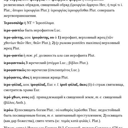
религиозных обрядов, священный обряд (ἱρουργίαι ἄρρητοι Her.; ἡ περί τι ἱ.
Plat.; ἄπυροι ἱερουργίαι Plut.): ἱερουργίας ἱερουργεῖσθαι Plut. совершать
жертвоприношения.
Ἱερουσαλήμ
ἡ NT = Ἱεροσόλυμα.
ἱερο-φαντέω
быть иерофантом Luc.
ἱερο-φάντης,
ион.
ἱροφάντης, ου
ὁ
1)
иерофант, верховный жрец (τῶν
χθονίων θεῶν Her.; θεῶν Plut.);
2)
(
у римлян
pontifex maximus) верховный
жрец Plut.
ἱερο-φαντία
ἡ
тж.
pl.
должность
или
сан иерофанта Plut.
ἱεροφαντικός 3
жреческий (στέμμα Luc.; βίβλοι Plut.).
ἱεροφαντικῶς
по-жречески (ἐσκευασμένος Luc.).
ἱερόφαντις, ιδος
ἡ верховная жрица Plut.
ἱερο-φύλαξ,
ион.
ἱροφύλαξ,
Eur.
v. l.
ἱροῦ φύλαξ, ᾰκος
(ῠ) ὁ страж святилища,
смотритель храма Eur.
ἱερό-χθων, ονος
adj.
принадлежащий к священной земле,
т. е.
священный
(βῶλος Anth.).
ἱερόω
1)
посвящать богам Plut.: οὐ καθαρὸς ἱερῶσθαι Thuc. недостойный
быть посвященным богам,
т. е.
запятнанный преступлением;
2)
освящать
(как дар божества), свято чтить (
sc.
τομὰς κατὰ φυλάς ἱ. Plat.).
Ἱέρων, ωνος
ὁ Иерон
или
Гиерон
1)
Ἱ. Старший,
тиранн Сиракуз с 478 по