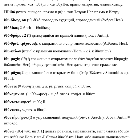
летит прямо; κατ᾽ ἰθύ (
или
κατιθύ) Her. прямо напротив, лицом к лицу.
III
ἰθύ
praep. cum gen.
прямо к (в): ἰ. του Ἴστρου Her. прямо к Истру.
ἰθῠ-δίκης, ου
(ῑθ, δῐ) ὁ праведно судящий, справедливый (ἄνδρες Hes.).
ἰθύδῐκος 2
Anth. = ἰθυδίκης.
ἰθῠ-δρόμος 2
(ῑ) движущийся по прямой линии (πρίων Anth.).
ἰθύ-θριξ, τρῐχος
adj.
с гладкими
или
с прямыми волосами (Αἰθίοπες Her.).
ἰθυ-κτίων
[κτείς] с прямыми волокнами (Hom. -
v. l.
к
ἰθυπτίων).
ἰθυ-μαχίη
(ῑθ) ἡ сражение в открытом поле (τὸν Δαρείου στρατὸν ἰθυμαχίῃ
διώσασθαι Her.): ἰθυμαχίην ποιέεσθαι Her. дать открытое сражение.
ἰθύ-μᾰχος 2
сражающийся в открытом бою (ὑπὲρ Ἑλλάνων Simonides ap.
Plut.).
ἰθύνετε
(= ἰθύνητε)
эп. 2 л.
pl. praes. conjct.
к
ἰθύνω.
ἰθύνομεν
эп.
(= ἰθύνωμεν)
1 л.
pl. praes. conjct.
к
ἰθύνω.
ἰθύντατα
superl.
к
ἰθύς II.
ἰθύντατος
superl.
к
ἰθύς I.
ἰθυντήρ, ῆρος
(ῑ) ὁ управляющий, ведущий (οἴαξ ἰ. Aesch.): θοὸς ἰ. Anth. =
αἰπόλος.
ἰθύνω
(ῑθῡ)
тж.
med.
1)
делать ровным, выравнивать, выпрямлять (δοῦρα
ἐπὶ στάθμην Hom.): τώ δ᾽ (ἵππω) ἰθυνθήτην Hom. обе лошади выпрямились,