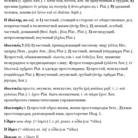
человек (ἰ. ἔργου Xen.): ἰ. κατὰ τοὺς πόνους Xen. не приученный к трудам;
8)
прозаик (γράφειν ἐν μέτρῳ ὡς ποιητὴς ἢ ἄνευ μέτρου ὡς ἰ. Plat.);
9)
здешний
человек, земляк (οἱ ξένοι καὶ οἱ ἰδιῶται Arph.).
II
ἰδιώτης, ου
adj. m
1)
частный, стоящий в стороне от общественных дел,
непричастный к политической жизни (ἀνήρ Her.);
2)
личный, особый,
частный, домашний (θεοί Arph.; βίος Plat., Plut.);
3)
несведущий,
непросвещенный, неученый (ὄχλος Plut.).
ἰδιωτικός 3
(ῐδ)
1)
частный, принадлежащий частному лицу (σῖτος Her.;
τριήρης Dem.; χωρία Arst.; βίος Plut.);
2)
частный, личный (σύγγραμμα Plat.);
3)
простой, обыкновенный: οἰωνὸς οὐκ ἰ. καὶ ἔνδοξος Xen. знамение
незаурядное и предвещающее славу;
4)
простонародный (γλῶττα Arst.): ἐν
ἰδιωτικῷ σχῆματι Plat. в одежде простолюдина;
5)
простой, неискусный
(παράδειγμα Plat.);
6)
неученый, неумелый, грубый (ἀνήρ, πρᾶγμα Plat.;
ῥήτορες Arst.).
ἰδιωτικῶς
просто, неумело, неискусно, грубо (μὴ φαύλως μηδ᾽ ἰ., ἰ. καὶ
γελοίως Plat.): ἰ. ἔχειν Plat. быть неопытным; ἰ. τὸ σῶμα ἔχειν Xen.
пренебрегать гимнастическими упражнениями.
ἰδιωτισμός
ὁ
1)
простой образ жизни, жизнь простонародья Sext.;
2)
язык
простонародья, разговорный язык, просторечие Diog. L.
I
ἴδμεν
ион.-дор.
(= ἴσμεν)
1 л.
pl. praes.
к
οἶδα (
см.
*εἴδω).
II
ἴδμεν
(= εἰδέναι)
эп.
inf.
к
οἶδα (
см.
*εἴδω).
ἴδμεναι
эп.
= ἴδμεν II.