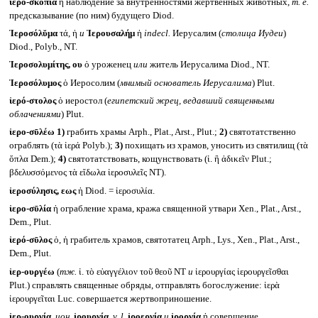
ἱερο-σκοπία
ἡ наблюдение за внутренностями жертвенных животных,
т. е.
предсказывание (по ним) будущего Diod.
Ἱεροσόλῠμα
τά, ἡ
и
Ἱερουσαλήμ
ἡ
indecl.
Иерусалим (
столица Иудеи
)
Diod., Polyb., NT.
Ἱεροσολυμίτης, ου
ὁ уроженец
или
житель Иерусалима Diod., NT.
Ἱεροσόλυμος
ὁ Иеросолим (
мнимый основатель Иерусалима
) Plut.
ἱερό-στολος
ὁ иеростол (
египетский жрец, ведавший священными
облачениями
) Plut.
ἱερο-σῡλέω
1)
грабить храмы Arph., Plat., Arst., Plut.;
2)
святотатственно
ограблять (τὰ ἱερά Polyb.);
3)
похищать из храмов, уносить из святилищ (τὰ
ὅπλα Dem.);
4)
святотатствовать, кощунствовать (ἱ. ἢ ἀδικεῖν Plut.;
βδελυσσόμενος τὰ εἴδωλα ἱεροσυλεῖς NT).
ἱεροσύλησις, εως
ἡ Diod. = ἱεροσυλία.
ἱερο-σῡλία
ἡ ограбление храма, кража священной утвари Xen., Plat., Arst.,
Dem., Plut.
ἱερό-σῡλος
ὁ, ἡ грабитель храмов, святотатец Arph., Lys., Xen., Plat., Arst.,
Dem., Plut.
ἱερ-ουργέω
(
тж.
ἱ. τὸ εὐαγγέλιον τοῦ θεοῦ NT
и
ἱερουργίας ἱερουργεῖσθαι
Plut.) справлять священные обряды, отправлять богослужение: ἱερὰ
ἱερουργεῖται Luc. совершается жертвоприношение.
ἱερ-ουργία,
ион.
ἱρουργία,
v. l.
ἱροεργία
и
ἱροργία
ἡ совершение