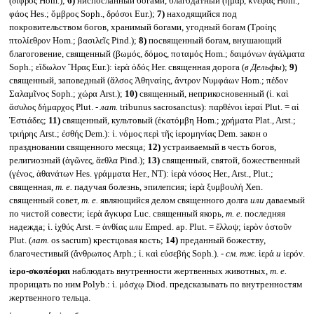
(δίφρος Hom.);
6)
ниспосланный богами, благодатный (ἦμαρ, κνέφας Hom.;
φάος Hes.; ὄμβρος Soph., δρόσοι Eur.);
7)
находящийся под
покровительством богов, хранимый богами, угодный богам (Τροίης
πτολίεθρον Hom.; βασιλεῖς Pind.);
8)
посвященный богам, внушающий
благоговение, священный (βωμός, δόμος, ποταμός Hom.; δαιμόνων ἀγάλματα
Soph.; εἴδωλον Ἣρας Eur.): ἱερὰ ὁδός Her. священная дорога (
в Дельфы
);
9)
священный, заповедный (ἄλσος Ἀθηναίης, ἄντρον Νυμφάων Hom.; πέδον
Σαλαμῖνος Soph.; χώρα Arst.);
10)
священный, неприкосновенный (ἱ. καὶ
ἄσυλος δήμαρχος Plut. -
лат.
tribunus sacrosanctus): παρθένοι ἱεραί Plut. = αἱ
Ἑστιάδες;
11)
священный, культовый (ἑκατόμβη Hom.; χρήματα Plat., Arst.;
τριήρης Arst.; ἐσθής Dem.): ἱ. νόμος περὶ τῆς ἱερομηνίας Dem. закон о
праздновании священного месяца;
12)
устраиваемый в честь богов,
религиозный (ἀγῶνες, ἄεθλα Pind.);
13)
священный, святой, божественный
(γένος, ἀθανάτων Hes. γράμματα Her., NT): ἱερὰ νόσος Her., Arst., Plut.;
священная,
т. е.
падучая болезнь, эпилепсия; ἱερὰ ξυμβουλή Xen.
священный совет,
т. е.
являющийся делом священного долга
или
даваемый
по чистой совести; ἱερὰ ἄγκυρα Luc. священный якорь,
т. е.
последняя
надежда; ἱ. ἰχθύς Arst. = ἀνθίας
или
Emped. ap. Plut. = ἔλλοψ; ἱερὸν ὀστοῦν
Plut. (
лат.
os sacrum) крестцовая кость;
14)
преданный божеству,
благочестивый (ἄνθρωπος Arph.; ἱ. καὶ εὐσεβής Soph.). -
см. тж.
ἱερά
и
ἱερόν.
ἱερο-σκοπέομαι
наблюдать внутренности жертвенных животных,
т. е.
прорицать по ним Polyb.: ἱ. μόσχῳ Diod. предсказывать по внутренностям
жертвенного тельца.