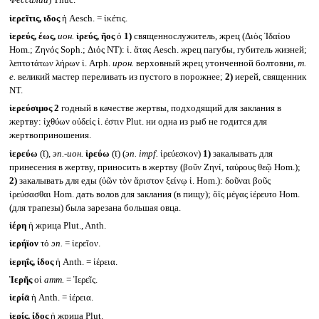
Фессалии
) Thuc.
ἱερεῖτις, ιδος
ἡ Aesch. = ἱκέτις.
ἱερεύς, έως,
ион.
ἱρεύς, ῆος
ὁ
1)
священнослужитель, жрец (Διὸς Ἰδαίου
Hom.; Ζηνός Soph.; Διός NT): ἱ. ἄτας Aesch. жрец пагубы, губитель жизней;
λεπτοτάτων λήρων ἱ. Arph.
ирон.
верховный жрец утонченной болтовни,
т.
е.
великий мастер переливать из пустого в порожнее;
2)
иерей, священник
NT.
ἱερεύσιμος 2
годный в качестве жертвы, подходящий для заклания в
жертву: ἰχθύων οὐδείς ἱ. ἐστιν Plut. ни одна из рыб не годится для
жертвоприношения.
ἱερεύω
(ῐ),
эп.-ион.
ἱρεύω
(ῑ) (
эп.
impf.
ἱρεύεσκον)
1)
закалывать для
принесения в жертву, приносить в жертву (βοῦν Ζηνί, ταύρους θεῷ Hom.);
2)
закалывать для еды (ὑῶν τὸν ἄριστον ξείνῳ ἱ. Hom.): δοῦναι βοῦς
ἱρεύσασθαι Hom. дать волов для заклания (в пищу); ὄϊς μέγας ἱέρευτο Hom.
(для трапезы) была зарезана большая овца.
ἱέρη
ἡ жрица Plut., Anth.
ἱερήϊον
τό
эп.
= ἱερεῖον.
ἱερηΐς, ίδος
ἡ Anth. = ἱέρεια.
Ἱερῆς
οἱ
атт.
= Ἱερεῖς.
ἱερίᾱ
ἡ Anth. = ἱέρεια.
ἱερίς, ίδος
ἡ жрица Plut.