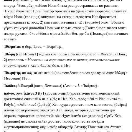
ἰθύω
(ῑ) (
только
praes.
и
aor.
ἴθῡσα)
1)
устремляться, бросаться, рваться
вперед: ἴθυσε μάχη πεδίοιο Hom. битва распространилась по равнине;
Ἓκτωρ ἴθυσε νεός Hom. Гектор бросился на (данайский) корабль; ἴθυσαν ἐπὶ
τεῖχος Hom. (троянцы) кинулись на стену; ἰ. πρός τινα Her. броситься
преследовать кого-л.;
2)
пытаться, начинать: τῶν (καρπῶν) ὁπότ᾽ ἰθύσειε ὁ
γέρων ἐπὶ χερσὶ μάσασθαι Hom. как только старец (Тантал) порывался взять
плоды руками; ὅκου ἰθύσειε στρατεύεσθαι Her. где бы (Поликрат) ни начинал
воевать.
Ἰθωμάτας, α
дор.
Thuc. = Ἰθωμήτης.
Ἰθώμη
(ῐ) ἡ Итома
1)
горная крепость в Гестиотиде, зап. Фессалия
Hom.;
2)
крепость в Мессении на горе того же названия, захватывавшаяся
спартанцами в 723 и 455 гг. до н. э.
Her.
Ἰθωμήτης, ου
adj. m
итомский (
эпитет Зевса по его храму на горе
Ἰθώμη
в
Мессении
) Plut.
Ἰκάδιος
ὁ Икадий (
отец Пенелопы
) (Arst. -
v. l.
к
Ἰκάριος).
ἱκᾰνός,
эол.
ἴκᾰνος
3
(ῐ)
1)
достаточный (достаточно многочисленный,
достаточно сильный
и т. п.
) (εἴς τι Her., Xen., πρός
и
ἐπί τι Plat.
и
κατά τι
Polyb.): πλοῖα ἱκανά (ἀριθμῷ) Xen. суда в достаточном количестве; (ἄνδρες)
ἱκανοὶ τὰς ἀκροπόλεις φυλάττειν Xen. люди, которых достаточно для
охраны городских крепостей; οὐκ εἶχον ἱκανὰς (
sc.
χιμαίρας) εὑρεῖν Xen.
(афиняне) не смогли найти достаточного количества коз (для
жертвоприношения); οὐχ ἱκανῆς οὔσης τῆς Ἀττικῆς Thuc. так как Аттика