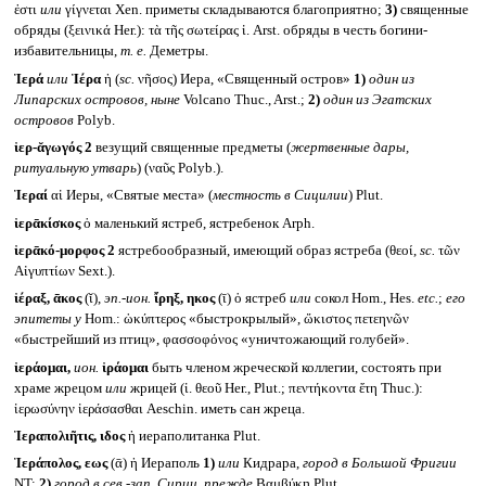
ἐστι
или
γίγνεται Xen. приметы складываются благоприятно;
3)
священные
обряды (ξεινικά Her.): τὰ τῆς σωτείρας ἱ. Arst. обряды в честь богини-
избавительницы,
т. е.
Деметры.
Ἱερά
или
Ἱέρα
ἡ (
sc.
νῆσος) Иера, «Священный остров»
1)
один из
Липарских островов, ныне
Volcano Thuc., Arst.;
2)
один из Эгатских
островов
Polyb.
ἱερ-ᾰγωγός 2
везущий священные предметы (
жертвенные дары,
ритуальную утварь
) (ναῦς Polyb.).
Ἱεραί
αἱ Иеры, «Святые места» (
местность в Сицилии
) Plut.
ἱερᾱκίσκος
ὁ маленький ястреб, ястребенок Arph.
ἱερᾱκό-μορφος 2
ястребообразный, имеющий образ ястреба (θεοί,
sc.
τῶν
Αἰγυπτίων Sext.).
ἱέραξ, ᾱκος
(ῐ),
эп.-ион.
ἴρηξ, ηκος
(ῑ) ὁ ястреб
или
сокол Hom., Hes.
etc.
;
его
эпитеты у
Hom.: ὠκύπτερος «быстрокрылый», ὤκιστος πετεηνῶν
«быстрейший из птиц», φασσοφόνος «уничтожающий голубей».
ἱεράομαι,
ион.
ἱράομαι
быть членом жреческой коллегии, состоять при
храме жрецом
или
жрицей (ἱ. θεοῦ Her., Plut.; πεντήκοντα ἔτη Thuc.):
ἱερωσύνην ἱεράσασθαι Aeschin. иметь сан жреца.
Ἱεραπολιῆτις, ιδος
ἡ иераполитанка Plut.
Ἱεράπολος, εως
(ᾱ) ἡ Иераполь
1)
или
Кидрара,
город в Большой Фригии
NT;
2)
город в сев.-зап. Сирии, прежде
Βαμβύκη Plut.