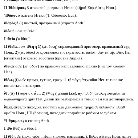
II
Ἰθᾰκήσιος 3
итакский, родом из Итаки (κῆρυξ Εὐρυβάτης Hom.).
Ἴθᾰκος
ὁ житель Итаки (Ἴ. Ὀδυσσεύς Eur.).
ἰθᾰρός 3
(ῑ) чистый, прозрачный (νάματα Anth.).
ἰθέα
ἡ
ион.
= ἰθεῖα I.
I
ἰθεῖα
f
к
ἰθύς I.
II
ἰθεῖα,
ион.
ἰθέη
ἡ
1)
(
sc.
δίκη) справедливый приговор, правильный суд
Hom.;
2)
(
sc.
ὁδός) откровенность, открытость: ἀπέστησαν ἐκ τῆς ἰθέης Her.
(египтяне) открыто восстали (против Априя).
ἰθεῖαν
adv.
(
sc.
ὀδόν) по прямому направлению, прямо (ἰ. ἐς τὸν κόλπον
Her.).
ἰθέως
(ῑ)
adv.
прямо, тут же, сразу: ἰ. τῇ πάγῃ ἐνεχεσθαι Her. тотчас же
попасться в западню.
ἴθι
(ῐῐ)
1)
imper.
к
εἶμι;
2)
(= ἄγε) давай (же), ну: ἴθι δὴ ἀναλογισώμεθα τὰ
ὡμολογημένα ἡμῖν Plat. давай же разберемся в том, о чем мы договорились.
ἴθμα, ατος
τό походка, поступь
или
движение: τρήρωσι πελειάσιν ἴθμαθ᾽
ὁμοῖαι Hom., HH (богини), походкой подобные робким голубкам.
*ἴ-θρις, εως
ὁ скопец Anth.
I
ἰθύ
(ῑθῠ)
n
к
ἰθύς I.
II
ἰθύ
adv.
(
тж.
πρὸς ἰ. Hom.) прямо, напрямик: ἰ. βέλος πέτεται Hom. копье