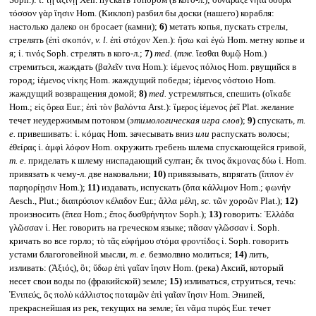
Soph.): ἱ. τῇ ἀξίνῃ Xen. пускать топором (в кого-л.); συνάραξε νήϊα δοῦρα
τόσσον γὰρ ἵησιν Hom. (Киклоп) разбил бы доски (нашего) корабля:
настолько далеко он бросает (камни);
6)
метать копья, пускать стрелы,
стрелять (ἐπὶ σκοπόν,
v. l.
ἐπὶ στόχον Xen.): ἥσω καὶ ἐγώ Hom. метну копье и
я; ἱ. τινός Soph. стрелять в кого-л.;
7)
med.
(
тж.
ἵεσθαι θυμῷ Hom.)
стремиться, жаждать (βαλεῖν τινα Hom.): ἱέμενος πόλιος Hom. рвущийся в
город; ἱέμενος νίκης Hom. жаждущий победы; ἱέμενος νόστοιο Hom.
жаждущий возвращения домой;
8)
med.
устремляться, спешить (οἴκαδε
Hom.; εἰς ὄρεα Eur.; ἐπὶ τὸν βαλόντα Arst.): ἵμερος ἱέμενος ῥεῖ Plat. желание
течет неудержимым потоком (
этимологическая игра слов
);
9)
спускать,
т.
е.
привешивать: ἱ. κόμας Hom. зачесывать вниз
или
распускать волосы;
ἐθείρας ἱ. ἀμφὶ λόφον Hom. окружить гребень шлема спускающейся гривой,
т. е.
приделать к шлему ниспадающий султан; ἔκ τινος ἄκμονας δύω ἱ. Hom.
привязать к чему-л. две наковальни;
10)
привязывать, впрягать (ἵππον ἐν
παρηορίῃσιν Hom.);
11)
издавать, испускать (ὄπα κάλλιμον Hom.; φωνήν
Aesch., Plut.; διαπρύσιον κέλαδον Eur.; ἄλλα μέλη,
sc.
τῶν χοροῶν Plat.);
12)
произносить (ἔπεα Hom.; ἔπος δυσθρήνητον Soph.);
13)
говорить: Ἑλλάδα
γλῶσσαν ἱ. Her. говорить на греческом языке; πᾶσαν γλῶσσαν ἱ. Soph.
кричать во все горло; τὸ τᾶς εὐφήμου στόμα φροντίδος ἱ. Soph. говорить
устами благоговейной мысли,
т. е.
безмолвно молиться;
14)
лить,
изливать: (Ἀξιός), ὃι; ὕδωρ ἐπὶ γαῖαν ἵησιν Hom. (река) Аксий, который
несет свои воды по (фракийской) земле;
15)
изливаться, струиться, течь:
Ἐνιπεύς, ὃς πολὺ κάλλιστος ποταμῶν ἐπὶ γαῖαν ἵησιν Hom. Энипей,
прекраснейшая из рек, текущих на земле; ἵει νᾶμα πυρός Eur. течет