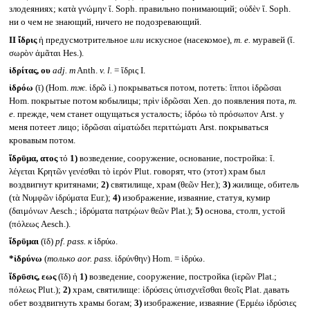
злодеяниях; κατὰ γνώμην ἴ. Soph. правильно понимающий; οὐδὲν ἴ. Soph.
ни о чем не знающий, ничего не подозревающий.
II
ἴδρις
ἡ предусмотрительное
или
искусное (насекомое),
т. е.
муравей (ἴ.
σωρὸν ἀμᾶται Hes.).
ἰδρίτας, ου
adj. m
Anth.
v. l.
= ἴδρις I.
ἱδρόω
(ῑ) (Hom.
тж.
ἱδρῶ ἱ.) покрываться потом, потеть: ἵπποι ἱδρῶσαι
Hom. покрытые потом кобылицы; πρὶν ἱδρῶσαι Xen. до появления пота,
т.
е.
прежде, чем станет ощущаться усталость; ἱδρόω τὸ πρόσωπον Arst. у
меня потеет лицо; ἱδρῶσαι αἱματώδει περιττώματι Arst. покрываться
кровавым потом.
ἵδρῡμα, ατος
τό
1)
возведение, сооружение, основание, постройка: ἵ.
λέγεται Κρητῶν γενέσθαι τὸ ἱερόν Plut. говорят, что (этот) храм был
воздвигнут критянами;
2)
святилище, храм (θεῶν Her.);
3)
жилище, обитель
(τὰ Νυμφῶν ἱδρύματα Eur.);
4)
изображение, изваяние, статуя, кумир
(δαιμόνων Aesch.; ἱδρύματα πατρῴων θεῶν Plat.);
5)
основа, столп, устой
(πόλεως Aesch.).
ἵδρῡμαι
(ῑδ)
pf. pass.
к
ἱδρύω.
*ἱδρύνω
(
только
aor. pass.
ἱδρύνθην) Hom. = ἱδρύω.
ἵδρῡσις, εως
(ῐδ) ἡ
1)
возведение, сооружение, постройка (ἱερῶν Plat.;
πόλεως Plut.);
2)
храм, святилище: ἱδρύσεις ὑπισχνεῖσθαι θεοῖς Plat. давать
обет воздвигнуть храмы богам;
3)
изображение, изваяние (Ἑρμέω ἱδρύσιες