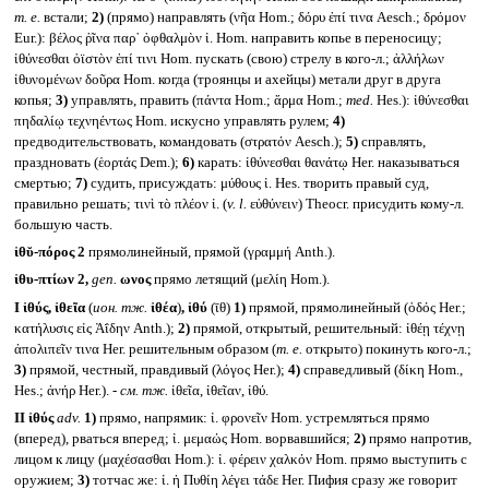
т. е.
встали;
2)
(прямо) направлять (νῆα Hom.; δόρυ ἐπί τινα Aesch.; δρόμον
Eur.): βέλος ῥῖνα παρ᾽ ὀφθαλμὸν ἰ. Hom. направить копье в переносицу;
ἰθύνεσθαι ὀϊστὸν ἐπί τινι Hom. пускать (свою) стрелу в кого-л.; ἀλλήλων
ἰθυνομένων δοῦρα Hom. когда (троянцы и ахейцы) метали друг в друга
копья;
3)
управлять, править (πάντα Hom.; ἅρμα Hom.;
med.
Hes.): ἰθύνεσθαι
πηδαλίῳ τεχνηέντως Hom. искусно управлять рулем;
4)
предводительствовать, командовать (στρατόν Aesch.);
5)
справлять,
праздновать (ἑορτάς Dem.);
6)
карать: ἰθύνεσθαι θανάτῳ Her. наказываться
смертью;
7)
судить, присуждать: μύθους ἰ. Hes. творить правый суд,
правильно решать; τινὶ τὸ πλέον ἰ. (
v. l.
εὐθύνειν) Theocr. присудить кому-л.
большую часть.
ἰθῠ-πόρος 2
прямолинейный, прямой (γραμμή Anth.).
ἰθυ-πτίων 2,
gen.
ωνος
прямо летящий (μελίη Hom.).
I
ἰθύς, ἰθεῖα
(
ион. тж.
ἰθέα
)
, ἰθύ
(ῑθ)
1)
прямой, прямолинейный (ὁδός Her.;
κατήλυσις εἰς Ἀΐδην Anth.);
2)
прямой, открытый, решительный: ἰθέῃ τέχνῃ
ἀπολιπεῖν τινα Her. решительным образом (
т. е.
открыто) покинуть кого-л.;
3)
прямой, честный, правдивый (λόγος Her.);
4)
справедливый (δίκη Hom.,
Hes.; ἀνήρ Her.). -
см. тж.
ἰθεῖα, ἰθεῖαν, ἰθύ.
II
ἰθύς
adv.
1)
прямо, напрямик: ἰ. φρονεῖν Hom. устремляться прямо
(вперед), рваться вперед; ἰ. μεμαώς Hom. ворвавшийся;
2)
прямо напротив,
лицом к лицу (μαχέσασθαι Hom.): ἰ. φέρειν χαλκόν Hom. прямо выступить с
оружием;
3)
тотчас же: ἰ. ἡ Πυθίη λέγει τάδε Her. Пифия сразу же говорит