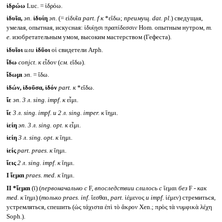
ἱδρώω
Luc. = ἱδρόω.
ἰδυῖα,
эп.
ἰδυίη
эп.
(= εἰδυῖα
part. f
к
*εἴδω;
преимущ.
dat. pl.
) сведущая,
умелая, опытная, искусная: ἰδυίῃσι πραπίδεσσιν Hom. опытным нутром,
т.
е.
изобретательным умом, высоким мастерством (Гефеста).
ἰδυῖοι
или
ἰδῦοι
οἱ свидетели Arph.
ἴδω
conjct.
к
εἶδον (
см.
εἴδω).
ἴδωμι
эп.
= ἴδω.
ἰδών, ἰδοῦσα, ἰδόν
part.
к
*εἴδω.
ἴε
эп. 3 л.
sing. impf.
к
εἶμι.
ἵε
3 л.
sing. impf.
и 2 л.
sing. imper.
к
ἵημι.
ἰείη
эп. 3 л.
sing. opt.
к
εἶμι.
ἱείη
3 л.
sing. opt.
к
ἵημι.
ἱείς
part. praes.
к
ἵημι.
ἵεις
2 л.
sing. impf.
к
ἵημι.
I
ἵεμαι
praes. med.
к
ἵημι.
II *ἵεμαι
(ῑ) (
первоначально с
F,
впоследствии слилось с
ἵεμαι
без
F -
как
med.
к
ἵημι) (
только
praes. inf.
ἵεσθαι,
part.
ἱέμενος
и
impf.
ἱέμεν) стремиться,
устремляться, спешить (ὡς τάχιστα ἐπὶ τὸ ἄκρον Xen.; πρὸς τὰ νυμφικὰ λέχη
Soph.).