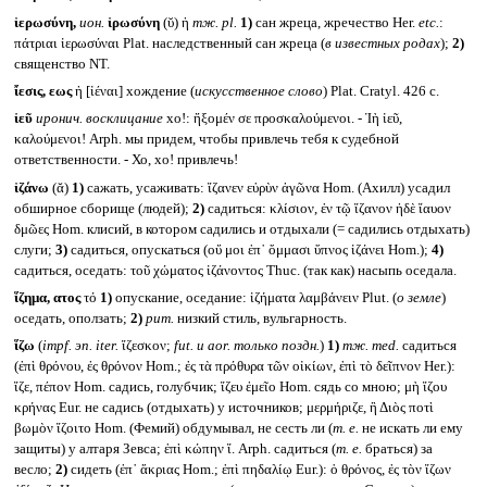
ἱερωσύνη,
ион.
ἱρωσύνη
(ῠ) ἡ
тж.
pl.
1)
сан жреца, жречество Her.
etc.
:
πάτριαι ἱερωσύναι Plat. наследственный сан жреца (
в известных родах
);
2)
священство NT.
ἴεσις, εως
ἡ [ἰέναι] хождение (
искусственное слово
) Plat. Cratyl. 426 c.
ἰεῦ
иронич. восклицание
хо!: ἥξομέν σε προσκαλούμενοι. - Ἰὴ ἰεῦ,
καλούμενοι! Arph. мы придем, чтобы привлечь тебя к судебной
ответственности. - Хо, хо! привлечь!
ἱζάνω
(ᾰ)
1)
сажать, усаживать: ἵζανεν εὐρὺν ἀγῶνα Hom. (Ахилл) усадил
обширное сборище (людей);
2)
садиться: κλίσιον, ἐν τῷ ἵζανον ἠδὲ ἴαυον
δμῶες Hom. клисий, в котором садились и отдыхали (= садились отдыхать)
слуги;
3)
садиться, опускаться (οὔ μοι ἐπ᾽ ὄμμασι ὕπνος ἱζάνει Hom.);
4)
садиться, оседать: τοῦ χώματος ἱζάνοντος Thuc. (так как) насыпь оседала.
ἵζημα, ατος
τό
1)
опускание, оседание: ἱζήματα λαμβάνειν Plut. (
о земле
)
оседать, оползать;
2)
рит.
низкий стиль, вульгарность.
ἵζω
(
impf.
эп.
iter.
ἵζεσκον;
fut.
и aor.
только поздн.
)
1)
тж.
med.
садиться
(ἐπὶ θρόνου, ἐς θρόνον Hom.; ἐς τὰ πρόθυρα τῶν οἰκίων, ἐπὶ τὸ δεῖπνον Her.):
ἵζε, πέπον Hom. садись, голубчик; ἵζευ ἐμεῖο Hom. сядь со мною; μὴ ἵζου
κρήνας Eur. не садись (отдыхать) у источников; μερμήριζε, ἢ Διὸς ποτὶ
βωμὸν ἵζοιτο Hom. (Фемий) обдумывал, не сесть ли (
т. е.
не искать ли ему
защиты) у алтаря Зевса; ἐπὶ κώπην ἵ. Arph. садиться (
т. е.
браться) за
весло;
2)
сидеть (ἐπ᾽ ἄκριας Hom.; ἐπὶ πηδαλίῳ Eur.): ὁ θρόνος, ἐς τὸν ἵζων