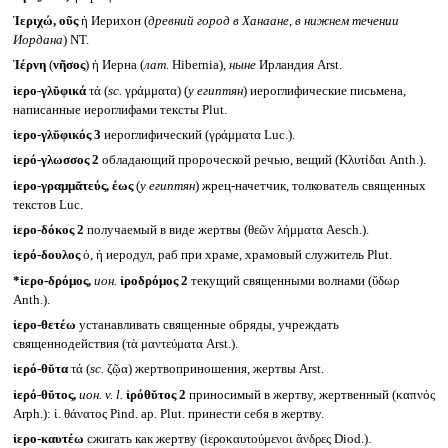
Ἰεριχώ, οῦς
ἡ Иерихон (
древний город в Ханаане, в нижнем течении
Иордана
) NT.
Ἱέρνη
(
νῆσος
) ἡ Иерна (
лат.
Hibernia),
ныне
Ирландия Arst.
ἱερο-γλῠφικά
τά (
sc.
γράμματα) (
у египтян
) иероглифические письмена,
написанные иероглифами тексты Plut.
ἱερο-γλῠφικός 3
иероглифический (γράμματα Luc.).
ἱερό-γλωσσος 2
обладающий пророческой речью, вещий (Κλυτίδαι Anth.).
ἱερο-γραμμᾰτεύς, έως
(
у египтян
) жрец-начетчик, толкователь священных
текстов Luc.
ἱερο-δόκος 2
получаемый в виде жертвы (θεῶν λήμματα Aesch.).
ἱερό-δουλος
ὁ, ἡ иеродул, раб при храме, храмовый служитель Plut.
*ἱερο-δρόμος,
ион.
ἱροδρόμος 2
текущий священными волнами (ὕδωρ
Anth.).
ἱερο-θετέω
устанавливать священные обряды, учреждать
священнодействия (τὰ μαντεύματα Arst.).
ἱερό-θῠτα
τά (
sc.
ζῷα) жертвоприношения, жертвы Arst.
ἱερό-θῠτος,
ион.
v. l.
ἱρόθῠτος 2
приносимый в жертву, жертвенный (καπνός
Arph.): ἱ. θάνατος Pind. ap. Plut. принести себя в жертву.
ἱερο-καυτέω
сжигать как жертву (ἱεροκαυτούμενοι ἄνδρες Diod.).