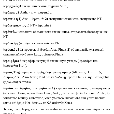
ἱεραρχικός 3
священнический (τάγματα Anth.).
ἱεράρχιος 2
Anth.
v. l.
= ἱεραρχικός.
ἱερᾱτεία
ἡ
1)
Arst. = ἱερατική;
2)
священнический сан, священство NT.
ἱεράτευμα, ατος
τό NT = ἱερατεία 2.
ἱερᾶτεύω
исполнять обязанности священника, отправлять богослужение
NT.
ἱερᾱτική
ἡ (
sc.
τέχνη) жреческий сан Plat.
ἱερᾱτικός 3
1)
жреческий (θυσίαι Arst., Plut.);
2)
обрядовый, культовый,
священный (ὀνόματα Luc.; στέφανος Plut.).
ἱερᾱ-φόρος
ὁ иерофор, несущий священную утварь (ἱεραφόροι καὶ
ἱερόστολοι Plut.).
ἱέρεια,
Trag.
ἱερία,
ион.
ἱρηΐη,
дор.
ἱρέα
ἡ жрица (Ἀθηναιης Hom.
и
τῆς
Ἀθηνᾶς Arst., Ἀπόλλωνος Pind.; αἱ ἐν Δωδώνῃ ἱέρειαι Plat.): ἱ. τῆς Ἑστίας Plut.
(
у римлян
) весталка.
ἱερεῖον,
эп.
ἱερήϊον,
ион.
ἱρήϊον
τό
1)
жертвенное животное,
преимущ.
овца
(ἱερεύειν ἱ. Hom.; ἱερεῖα θύειν Thuc., Arst.; ᾅπερ ἱ. ὑποψαλάσσειν τινά Arph.;
2)
заколотое в пищу животное, мясо убитого животного
или
убитый скот
(σιτία καὶ ἱρήϊα Her.; ἱερείων πολλὴ ἀφθονία Xen.).
Ἱερεῖς,
атт.
Ἱερῆς, έων
οἱ иереи (
одна из ветвей племени малийцев в южн.