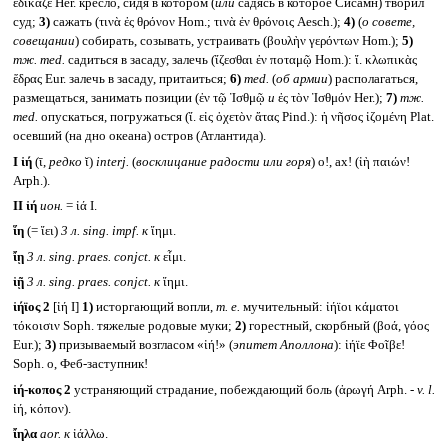
ἐδίκαζε Her. кресло, сидя в котором (
или
садясь в которое Сисамн) творил
суд;
3)
сажать (τινὰ ἐς θρόνον Hom.; τινὰ ἐν θρόνοις Aesch.);
4)
(
о совете,
совещании
) собирать, созывать, устраивать (βουλὴν γερόντων Hom.);
5)
тж.
med.
садиться в засаду, залечь (ἵζεσθαι ἐν ποταμῷ Hom.): ἵ. κλωπικὰς
ἕδρας Eur. залечь в засаду, притаиться;
6)
med.
(
об армии
) располагаться,
размещаться, занимать позиции (ἐν τῷ Ἰσθμῷ
и
ἐς τὸν Ἰσθμόν Her.);
7)
тж.
med.
опускаться, погружаться (ἵ. εἰς ὀχετὸν ἄτας Pind.): ἡ νῆσος ἱζομένη Plat.
осевший (на дно океана) остров (Атлантида).
I
ἰή
(ῑ,
редко
ῐ)
interj.
(
восклицание радости или горя
) о!, ах! (ἰὴ παιών!
Arph.).
II
ἰή
ион.
= ἰά I.
ἵη
(= ἵει)
3 л.
sing. impf.
к
ἵημι.
ἴῃ
3 л.
sing. praes. conjct.
к
εἶμι.
ἱῇ
3 л.
sing. praes. conjct.
к
ἵημι.
ἰήϊος 2
[ἰή I]
1)
исторгающий вопли,
т. е.
мучительный: ἰήϊοι κάματοι
τόκοισιν Soph. тяжелые родовые муки;
2)
горестный, скорбный (βοά, γόος
Eur.);
3)
призываемый возгласом «ἰή!» (
эпитет Аполлона
): ἰήϊε Φοῖβε!
Soph. о, Феб-заступник!
ἰή-κοπος 2
устраняющий страдание, побеждающий боль (ἀρωγή Arph. -
v. l.
ἰή, κόπον).
ἴηλα
aor.
к
ἰάλλω.