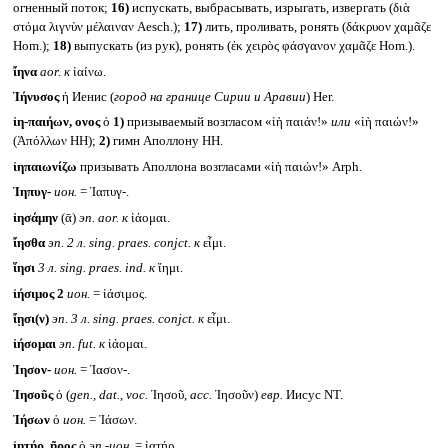
огненный поток;
16)
испускать, выбрасывать, изрыгать, извергать (διὰ
στόμα λιγνὺν μέλαιναν Aesch.);
17)
лить, проливать, ронять (δάκρυον χαμᾶζε
Hom.);
18)
выпускать (из рук), ронять (ἐκ χειρὸς φάσγανον χαμᾶζε Hom.).
ἴηνα
aor.
к
ἰαίνω.
Ἰήνυσος
ἡ Иенис (
город на границе Сирии и Аравии
) Her.
ἰη-παιήων, ονος
ὁ
1)
призываемый возгласом «ἰὴ παιάν!»
или
«ἰὴ παιών!»
(Ἀπόλλων HH);
2)
гимн Аполлону HH.
ἰηπαιωνίζω
призывать Аполлона возгласами «ἰὴ παιών!» Arph.
Ἰηπυγ-
ион.
= Ἰαπυγ-.
ἰησάμην
(ᾱ)
эп.
aor.
к
ἰάομαι.
ἴησθα
эп. 2 л.
sing. praes. conjct.
к
εἶμι.
ἵησι
3 л.
sing. praes. ind.
к
ἵημι.
ἰήσιμος 2
ион.
= ἰάσιμος.
ἴῃσι(ν)
эп. 3 л.
sing. praes. conjct.
к
εἶμι.
ἰήσομαι
эп.
fut.
к
ἰάομαι.
Ἰησον-
ион.
= Ἰασον-.
Ἰησοῦς
ὁ (
gen., dat., voc.
Ἰησοῦ,
acc.
Ἰησοῦν)
евр.
Иисус NT.
Ἰήσων
ὁ
ион.
= Ἰάσων.
ἰητήρ, ῆρος
ὁ
эп.-ион.
= ἰατήρ.