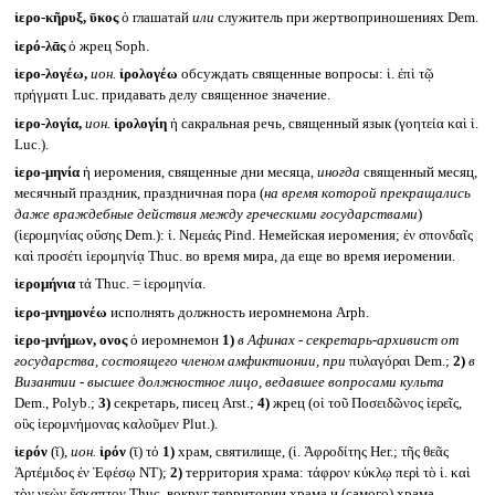
ἱερο-κῆρυξ, ῡκος
ὁ глашатай
или
служитель при жертвоприношениях Dem.
ἱερό-λᾱς
ὁ жрец Soph.
ἱερο-λογέω,
ион.
ἱρολογέω
обсуждать священные вопросы: ἱ. ἐπὶ τῷ
πρήγματι Luc. придавать делу священное значение.
ἱερο-λογία,
ион.
ἱρολογίη
ἡ сакральная речь, священный язык (γοητεία καὶ ἱ.
Luc.).
ἱερο-μηνία
ἡ иеромения, священные дни месяца,
иногда
священный месяц,
месячный праздник, праздничная пора (
на время которой прекращались
даже враждебные действия между греческими государствами
)
(ἱερομηνίας οὔσης Dem.): ἱ. Νεμεάς Pind. Немейская иеромения; ἐν σπονδαῖς
καὶ προσέτι ἱερομηνίᾳ Thuc. во время мира, да еще во время иеромении.
ἱερομήνια
τά Thuc. = ἱερομηνία.
ἱερο-μνημονέω
исполнять должность иеромнемона Arph.
ἱερο-μνήμων, ονος
ὁ иеромнемон
1)
в Афинах - секретарь-архивист от
государства, состоящего членом амфиктионии, при
πυλαγόραι Dem.;
2)
в
Византии - высшее должностное лицо, ведавшее вопросами культа
Dem., Polyb.;
3)
секретарь, писец Arst.;
4)
жрец (οἱ τοῦ Ποσειδῶνος ἱερεῖς,
οὓς ἱερομνήμονας καλοῦμεν Plut.).
ἱερόν
(ῐ),
ион.
ἱρόν
(ῑ) τό
1)
храм, святилище, (ἱ. Ἀφροδίτης Her.; τῆς θεᾶς
Ἀρτέμιδος ἐν Ἐφέσῳ NT);
2)
территория храма: τάφρον κύκλῳ περὶ τὸ ἱ. καὶ
τὸν νεὼν ἔσκαπτον Thuc. вокруг территории храма и (самого) храма