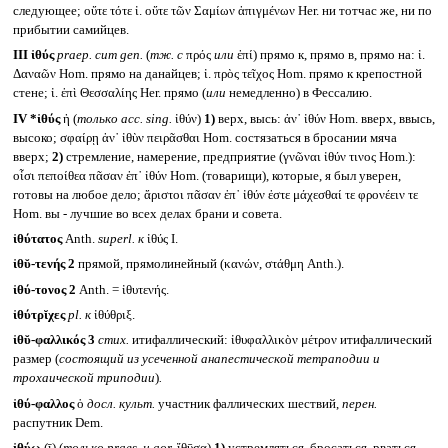
следующее; οὔτε τότε ἰ. οὔτε τῶν Σαμίων ἀπιγμένων Her. ни тотчас же, ни по
прибытии самийцев.
III
ἰθύς
praep. cum gen.
(
тж. с
πρός
или
ἐπί) прямо к, прямо в, прямо на: ἰ.
Δαναῶν Hom. прямо на данайцев; ἰ. πρὸς τεῖχος Hom. прямо к крепостной
стене; ἰ. ἐπὶ Θεσσαλίης Her. прямо (
или
немедленно) в Фессалию.
IV *ἰθύς
ἡ (
только
acc. sing.
ἰθύν)
1)
верх, высь: ἀν᾽ ἰθύν Hom. вверх, ввысь,
высоко; σφαίρῃ ἀν᾽ ἰθὺν πειρᾶσθαι Hom. состязаться в бросании мяча
вверх;
2)
стремление, намерение, предприятие (γνῶναι ἰθύν τινος Hom.):
οἷσι πεποίθεα πᾶσαν ἐπ᾽ ἰθύν Hom. (товарищи), которые, я был уверен,
готовы на любое дело; ἄριστοι πᾶσαν ἐπ᾽ ἰθύν ἐστε μάχεσθαί τε φρονέειν τε
Hom. вы - лучшие во всех делах брани и совета.
ἰθύτατος
Anth.
superl.
к
ἰθύς I.
ἰθῠ-τενής 2
прямой, прямолинейный (κανών, στάθμη Anth.).
ἰθύ-τονος 2
Anth. = ἰθυτενής.
ἰθύτρῐχες
pl.
к
ἰθύθριξ.
ἰθῠ-φαλλικός 3
стих.
итифаллический: ἰθυφαλλικὸν μέτρον итифаллический
размер (
состоящий из усеченной анапестической тетраподии и
трохаической триподии
)
.
ἰθύ-φαλλος
ὁ
досл. культ.
участник фаллических шествий,
перен.
распутник Dem.