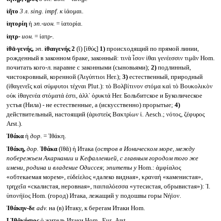
ἰῆτο
3 л.
sing. impf.
к
ἰάομαι.
ἰητορίη
ἡ
эп.-ион.
= ἰατορία.
ἰητρ-
ион.
= ἰατρ-.
ἰθᾱ-γενής,
эп.
ἰθαιγενής 2
(ῐ) [ἰθύς]
1)
происходящий по прямой линии,
рожденный в законном браке, законный: τινὰ ἶσον ἰθαι γενέεσσιν τιμᾶν Hom.
почитать кого-л. наравне с законными (сыновьями);
2)
подлинный,
чистокровный, коренной (Ἀιγύπτιοι Her.);
3)
естественный, природный
(ἰθαγενεῖς καὶ σύμφυτοι τέχναι Plut.): τὸ Βολβίτινον στόμα καὶ τὸ Βουκολικὸν
οὐκ ἰθαγενέα στόματά ἐστι, ἀλλ᾽ ὀρυκτά Her. Больбитское и Буколическое
устья (Нила) - не естественные, а (искусственно) прорытые;
4)
действительный, настоящий (ἀριστεὺς Βακτρίων ἰ. Aesch.; νότος, ζέφυρος
Arst.).
Ἰθάκα
ἡ
дор.
= Ἰθάκη.
Ἰθάκη,
дор.
Ἰθάκα
(ῐθᾰ) ἡ Итака (
остров в Ионическом море, между
побережьем Акарнании и Кефалленией, с главным городом того же
имени, родина и владение Одиссея
;
эпитеты у
Hom.: ἀμφίαλος
«обтекаемая морем», εὐδείελος «далеко видная», κραναή «каменистая»,
τρηχεῖα «скалистая, неровная», παιπαλόεσσα «утесистая, обрывистая»): Ἰ.
ὑπονήϊος Hom. (город) Итака, лежащий у подошвы горы Νήϊον.
Ἰθάκην-δε
adv.
на (в) Итаку, к берегам Итаки Hom.
I
Ἰθᾰκήσιος
ὁ житель Итаки Hom., Eur., Arst.