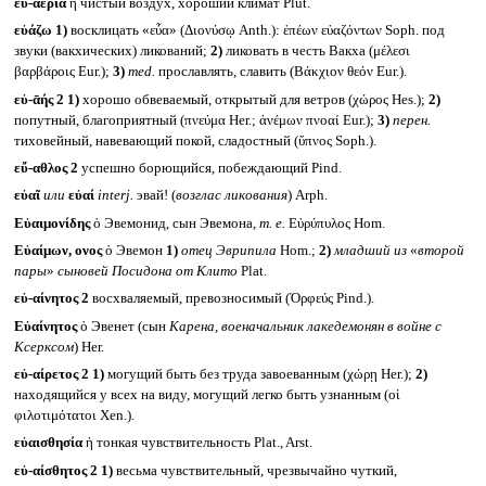
εὐ-ᾱερία
ἡ чистый воздух, хороший климат Plut.
εὐάζω
1)
восклицать «εὖα» (Διονύσῳ Anth.): ἐπέων εὐαζόντων Soph. под
звуки (вакхических) ликований;
2)
ликовать в честь Вакха (μέλεσι
βαρβάροις Eur.);
3)
med.
прославлять, славить (Βάκχιον θεόν Eur.).
εὐ-ᾱής 2
1)
хорошо обвеваемый, открытый для ветров (χώρος Hes.);
2)
попутный, благоприятный (πνεύμα Her.; ἀνέμων πνοαί Eur.);
3)
перен.
тиховейный, навевающий покой, сладостный (ὕπνος Soph.).
εὔ-αθλος 2
успешно борющийся, побеждающий Pind.
εὐαῖ
или
εὐαί
interj.
эвай! (
возглас ликования
) Arph.
Εὐαιμονίδης
ὁ Эвемонид, сын Эвемона,
т. е.
Εὐρύπυλος Hom.
Εὐαίμων, ονος
ὁ Эвемон
1)
отец Эврипила
Hom.;
2)
младший из
«
второй
пары
»
сыновей Посидона от Клито
Plat.
εὐ-αίνητος 2
восхваляемый, превозносимый (Ὀρφεύς Pind.).
Εὐαίνητος
ὁ Эвенет (сын
Карена, военачальник лакедемонян в войне с
Ксерксом
) Her.
εὐ-αίρετος 2
1)
могущий быть без труда завоеванным (χώρῃ Her.);
2)
находящийся у всех на виду, могущий легко быть узнанным (οἱ
φιλοτιμότατοι Xen.).
εὐαισθησία
ἡ тонкая чувствительность Plat., Arst.
εὐ-αίσθητος 2
1)
весьма чувствительный, чрезвычайно чуткий,