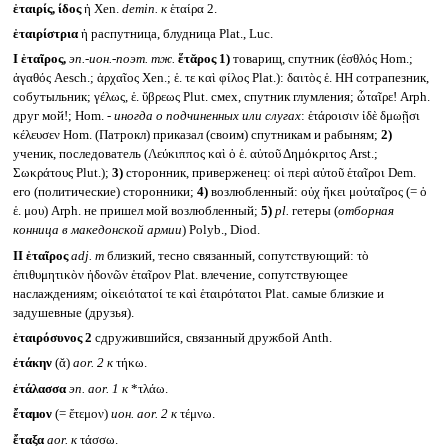
ἑταιρίς, ίδος
ἡ Xen.
demin.
к
ἑταίρα 2.
ἑταιρίστρια
ἡ распутница, блудница Plat., Luc.
I
ἑταῖρος,
эп.-ион.-поэт. тж.
ἕτᾰρος
1)
товарищ, спутник (ἑσθλός Hom.;
ἀγαθός Aesch.; ἀρχαῖος Xen.; ἑ. τε καὶ φίλος Plat.): δαιτὸς ἑ. HH сотрапезник,
собутыльник; γέλως, ἑ. ὕβρεως Plut. смех, спутник глумления; ὦταῖρε! Arph.
друг мой!; Hom. -
иногда о подчиненных или слугах
: ἑτάροισιν ἰδὲ δμωῇσι
κέλευσεν Hom. (Патрокл) приказал (своим) спутникам и рабыням;
2)
ученик, последователь (Λεύκιππος καὶ ὁ ἑ. αὐτοῦ Δημόκριτος Arst.;
Σωκράτους Plut.);
3)
сторонник, приверженец: οἱ περὶ αὐτοῦ ἑταῖροι Dem.
его (политические) сторонники;
4)
возлюбленный: οὐχ ἥκει μοὐταῖρος (= ὁ
ἑ. μου) Arph. не пришел мой возлюбленный;
5)
pl.
гетеры (
отборная
конница в македонской армии
) Polyb., Diod.
II
ἑταῖρος
adj. m
близкий, тесно связанный, сопутствующий: τὸ
ἑπιθυμητικὸν ἡδονῶν ἑταῖρον Plat. влечение, сопутствующее
наслаждениям; οἰκειότατοί τε καὶ ἑταιρότατοι Plat. самые близкие и
задушевные (друзья).
ἑταιρόσυνος 2
сдружившийся, связанный дружбой Anth.
ἐτάκην
(ᾰ)
aor. 2
к
τήκω.
ἐτάλασσα
эп.
aor. 1
к
*τλάω.
ἔταμον
(= ἔτεμον)
ион.
aor. 2
к
τέμνω.
ἔταξα
aor.
к
τάσσω.