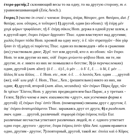
ἑτερο-ρρεπής 2
склоняющий весы то на одну, то на другую сторону,
т. е.
уравновешивающий (Ζεύς Aesch.).
ἕτερος 3
(
часто
in crasi
с членом
: ἅτερος, ἁτέρα, θάτερον,
gen.
θατέρου,
dat. f
θατέρᾳ;
ион.
οὕτερος,
n
τοὔτερον)
1)
другой, один (из обоих): τῇ ἑτέρῃ μὲν
χειρὶ φέρων τρυφάλειαν, τῇ δ᾽ ἑτέρῃ σάκος Hom. держа в одной руке шлем, а
в другой щит; ἕτεροι ἑτέρων ἄρχουσιν Thuc. одни властвуют над другими;
χωλὸς ἕτερον πόδα Hom. хромой на одну ногу; ὁ ἕ. τῶν στρατηγῶν - δύο γὰρ
ἦσαν ἐν τῇ μάχῃ οἱ παρόντες Thuc. один из полководцев - ибо в сражении
(их) участвовало двое;
2)
pl.
тот или другой, кто-л. из обоих: τῶν ἕτεροι
Hom. те или другие из них; οὐδ᾽ ἕτεροι μνώοντο φόβοιο Hom. ни те, ни
другие,
т. е.
никто из них не помышлял о бегстве;
3)
(
в перечислениях
)
один, другой (
лат.
alter): (ὁ ἕ … ὁ) ἕ., ὁ μὲν … ὁ δ᾽ ἕ., ἕ. … ὁ δέ, ἕ. μέν …
ἄλλος δέ
или
ἄλλος … ἕ. Hom.
etc.,
тж.
ὁ ἕ. … ὁ λοιπός Xen. один …, другой
(же); οὐδ᾽
или
μηδ᾽ ἕ. Hom., Thuc., Xen.; (решительно) никто из них, ни
один;
4)
другой, второй (
лат.
alius, secundus): τῶν ἑτέρων Πάρις ἦρχε, τῶν
δε τρίτων Ἓλενος Hom. у других предводителем был Парис, а у третьих -
Гелен;
5)
(
без члена в знач. взаимности
«друг»,
как усеченная форма к
другой): ἐξ ἑτέρων ἕτερ᾽ ἐστίν Hom. (помещения) связаны друг с другом; ἕ.
ἀφ᾽ ἑτέρου ἀναπιμπλάμενοι Thuc. заражаясь друг от друга;
6)
в разделит.
знач.
один … другой, различный: συμφορὰ ἑτέρα ἑτέρους πιέζει Eur.
различные несчастья угнетают различных людей,
т. е.
одного угнетает
одно горе, другого - другое; ἕτερα ἑτέροις ἐστὶν ἡδέα Arst. одним нравится
одно, другим - другое;
7)
повторный, другой, такой же: ἐποίεε καὶ ὁ Κῦρος