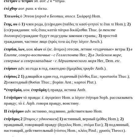
ἔτετμον
и
τέτμον
эп.
aor. 2
к
*τέτμω.
ἐτέχθην
aor. pass.
к
τίκτω.
Ἐτεωνός
ὁ Этеон (
город в Беотии, впосл.
Σκάρφη) Hom.
ἔτης, ου
ὁ
1)
член рода, (со)родич (παῖδες τε κασί-γνητοί τε ἔται τε Hom.);
2)
(со)гражданин: τοῖς ἔταις καττὰ πάτρια δικάζεσθαι Thuc. (
в тексте
договора
) граждане будут подсудны законам страны,;
3)
простой
гражданин, частное лицо (πρός τινα ὡς ἔτην λέγειν Aesch.).
ἐτησίαι, ίων,
ион.
ιέων
οἱ (
sc.
ἄνεμοι) этесии, летние «годичные» ветры
1)
в
Египте, северо-восточные - с Геллеспонта
Her.;
2)
в Эгейском море,
северные и северозападные - с Адриатического моря
Her., Dem.
etc.
ἐτήσιον
adv.
из года в год, ежегодно (ἡμερίδας τρυγᾶν Anth.).
ἐτήσιος 2
1)
длящийся один год, годичный (πένθος Eur.; προστασία Thuc.);
2)
ежегодный (θυσίαι Thuc.; βορέαι Arst.; καρποί Plut.).
*ἐτητῠμία,
ион.
ἐτητῠμίη
ἡ правда, истина Anth.
I
ἐτήτῠμον
τό правда: ἐ. ἀγορεύειν Hom.
и
λέγειν ἐτήτυμα Soph. рассказывать
правду; τὸ ἐ. Arph. говоря правду, воистину.
II
ἐτήτῠμον
adv.
истинно, подлинно, действительно Hom.
ἐτήτῠμος 2
[ἔτυμος
с удвоением
]
1)
истинный, верный (μῦθος Hom.);
2)
правдивый, говорящий правду (ἄγγελος Hom.; στόμα Eur.);
3)
подлинный,
настоящий, действительный (νόστος Hom.; κλέος Pind.; χρυσός Theocr.).