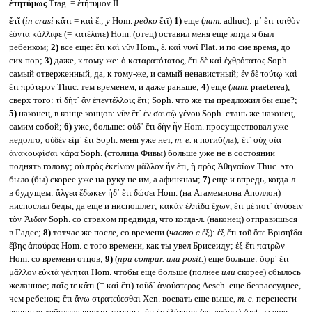
ἐτητύμως
Trag. = ἐτήτυμον II.
ἔτῐ
(
in crasi
κἄτι = καὶ ἔ.;
у
Hom.
редко
ἔτῑ)
1)
еще (
лат.
adhuc): μ᾽ ἔτι τυτθὸν
ἐόντα κάλλιφε (= κατέλιπε) Hom. (отец) оставил меня еще когда я был
ребенком;
2)
все еще: ἔτι καὶ νῦν Hom., ἔ. καὶ νυνί Plat. и по сие время, до
сих пор;
3)
даже, к тому же: ὁ καταρατότατος, ἔτι δὲ καὶ ἐχθρότατος Soph.
самый отверженный, да, к тому-же, и самый ненавистный; ἐν δὲ τούτῳ καὶ
ἔτι πρότερον Thuc. тем временем, и даже раньше;
4)
еще (
лат.
praeterea),
сверх того: τί δῆτ᾽ ἂν ἐπεντέλλοις ἔτι; Soph. что же ты предложил бы еще?;
5)
наконец, в конце концов: νῦν ἔτ᾽ ἐν σαυτῷ γένου Soph. стань же наконец,
самим собой;
6)
уже, больше: οὐδ᾽ ἔτι δὴν ἦν Hom. просуществовал уже
недолго; οὐδὲν εἰμ᾽ ἔτι Soph. меня уже нет,
т. е.
я погиб(ла); ἔτ᾽ οὐχ οἵα
ἀνακουφίσαι κάρα Soph. (столица Фивы) больше уже не в состоянии
поднять голову; οὐ πρὸς ἐκείνων μᾶλλον ἦν ἔτι, ἢ πρὸς Ἀθηναίων Thuc. это
было (бы) скорее уже на руку не им, а афинянам;
7)
еще и впредь, когда-л.
в будущем: ἄλγεα ἔδωκεν ἠδ᾽ ἔτι δώσει Hom. (на Агамемнона Аполлон)
ниспослал беды, да еще и ниспошлет; κακὰν ἐλπίδα ἔχων, ἔτι μέ ποτ᾽ ἀνύσειν
τὸν Ἃιδαν Soph. со страхом предвидя, что когда-л. (наконец) отправишься
в Гадес;
8)
тотчас же после, со времени (
часто с
ἐξ): ἐξ ἔτι τοῦ ὅτε Βρισηΐδα
ἔβης ἀπούρας Hom. с того времени, как ты увел Брисеиду; ἐξ ἔτι πατρῶν
Hom. со времени отцов;
9)
(
при
compar.
или
posit.
) еще больше: ὄφρ᾽ ἔτι
μᾶλλον εὐκτὰ γένηται Hom. чтобы еще больше (полнее
или
скорее) сбылось
желанное; παῖς τε κἄτι (= καὶ ἔτι) τοῦδ᾽ ἀνούστερος Aesch. еще безрассуднее,
чем ребенок; ἔτι ἄνω στρατεύεσθαι Xen. воевать еще выше,
т. е.
перенести
военные действия внутрь страны; ἔτι ἐν ἐλάττονι (
sc.
χρόνῳ) Arst. за еще