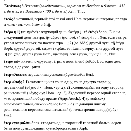
Ἐτεόνῑκος
ὁ Этеоник (
лакедемонянин, гармост на Лесбосе и Фасосе - 412
г. до н. э., и в Византии - 400 г. до н. э.
) Xen., Thuc.
ἐτεός 3
истинный, верный: ἐτεά τε καὶ οὐκί Hom. верное и неверное, правда
и ложь -
см. тж.
ἐτεόν
и
ἐτεῇ.
ἑτέρα
ἡ
1)
(
sc.
ἡμέρα) следующий день: θἀτέρᾳ (= τῇ ἑτέρᾳ) Soph., Eur. на
следующий день, завтра; ἢν αὔριον ἴῃς πρωΐ, τῇ ἑτέρᾳ ἂν … Xen. если завтра
утром отправишься, то послезавтра …;
2)
(
sc.
ὁδός) другой путь: τῇ ἑτέρᾳ
Soph. другой дорогой; ἑτέραν ἐκτρέπεσθαι Luc. повернуть на другой путь;
3)
(
sc.
χείρ) другая рука Hom.,
преимущ.
левая рука, шуйца Luc., Plut.
ἕτερα
adv.
иначе, по-другому: ἕ. μὲν ὁ πούς, ἕ. δὲ ὁ ῥυθμός Luc. одно дело
стопа, а другое - ритм.
ἑτερ-αλκέως
с переменным успехом (ἀγωνίζεσθαι Her.).
ἑτερ-αλκής 2
1)
склоняющийся то на одну, то на другую сторону,
переменный (μάχης νίκη Hom. -
ср. 2
);
2)
склоняющийся на одну сторону,
решительный (μάχης νίχη Hom. -
ср. 1
);
3)
дающий перевес одной стороне,
т. е.
приносящий победу врагам (Ἄρης Aesch.);
4)
(
о войсках
)
вспомогательный, свежий (δῆμος Hom.);
5)
не дающий никому
решительного перевеса, сомнительный (с точки зрения исхода) (μάχη
Her.).
ἑτερ-εγκεφαλάω
досл.
страдать односторонней головной болью,
перен.
быть полусумасшедшим, сумасбродствовать Arph.