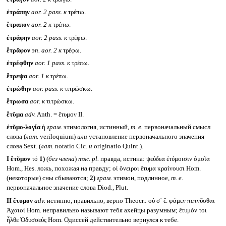
ἐτράπην
aor. 2 pass.
к
τρέπω.
ἔτραπον
aor. 2
к
τρέπω.
ἐτράφην
aor. 2 pass.
к
τρέφω.
ἔτρᾰφον
эп.
aor. 2
к
τρέφω.
ἐτρέφθην
aor. 1 pass.
к
τρέπω.
ἔτρεψα
aor. 1
к
τρέπω.
ἐτρώθην
aor. pass.
к
τιτρώσκω.
ἔτρωσα
aor.
к
τιτρώσκω.
ἔτῠμα
adv.
Anth. = ἔτυμον II.
ἐτῠμο-λογία
ἡ
грам.
этимология, истинный,
т. е.
первоначальный смысл
слова (
лат.
veriloquium)
или
установление первоначального значения
слова Sext. (
лат.
notatio Cic.
и
originatio Quint.).
I
ἔτῠμον
τό
1)
(
без члена
)
тж.
pl.
правда, истина: ψεύδεα ἐτύμοισιν ὁμοῖα
Hom., Hes. ложь, похожая на правду; οἱ ὄνειροι ἔτυμα κραίνουσι Hom.
(некоторые) сны сбываются;
2)
грам.
этимон, подлинное,
т. е.
первоначальное значение слова Diod., Plut.
II
ἔτυμον
adv.
истинно, правильно, верно Theocr.: οὐ σ᾽ ἔ. φάμεν πεπνῦσθαι
Ἀχαιοί Hom. неправильно называют тебя ахейцы разумным; ἔτυμόν τοι
ἦλθε Ὀδυσσεύς Hom. Одиссей действительно вернулся к тебе.