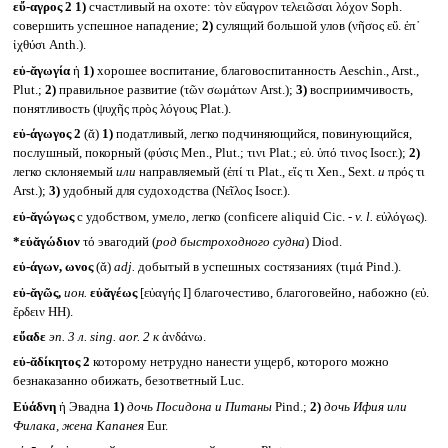
εὔ-αγρος 2
1)
счастливый на охоте: τὸν εὔαγρον τελειῶσαι λόχον Soph.
совершить успешное нападение;
2)
сулящий большой улов (νῆσος εὔ. ἐπ᾽
ἰχθύσι Anth.).
εὐ-ᾰγωγία
ἡ
1)
хорошее воспитание, благовоспитанность Aeschin., Arst.,
Plut.;
2)
правильное развитие (τῶν σωμάτων Arst.);
3)
восприимчивость,
понятливость (ψυχῆς πρὸς λόγους Plat.).
εὐ-άγωγος 2
(ᾰ)
1)
податливый, легко подчиняющийся, повинующийся,
послушный, покорный (φύσις Men., Plut.; τινι Plat.; εὐ. ὑπό τινος Isocr.);
2)
легко склоняемый
или
направляемый (ἐπί τι Plat., εἴς τι Xen., Sext.
и
πρός τι
Arst.);
3)
удобный для судоходства (Νεῖλος Isocr.).
εὐ-ᾰγώγως
с удобством, умело, легко (conficere aliquid Cic. -
v. l.
εὐλόγως).
*εὐᾰγώδιον
τό эвагодий (
род быстроходного судна
) Diod.
εὐ-άγων, ωνος
(ᾰ)
adj.
добытый в успешных состязаниях (τιμά Pind.).
εὐ-ᾰγῶς,
ион.
εὐᾰγέως
[εὐαγής I] благочестиво, благоговейно, набожно (εὐ.
ἔρδειν HH).
εὔαδε
эп. 3 л.
sing. aor. 2
к
ἁνδάνω.
εὐ-ᾰδίκητος 2
которому нетрудно нанести ущерб, которого можно
безнаказанно обижать, безответный Luc.
Εὐάδνη
ἡ Эвадна
1)
дочь Посидона и Питаны
Pind.;
2)
дочь Ифия или
Филака, жена Капанея
Eur.