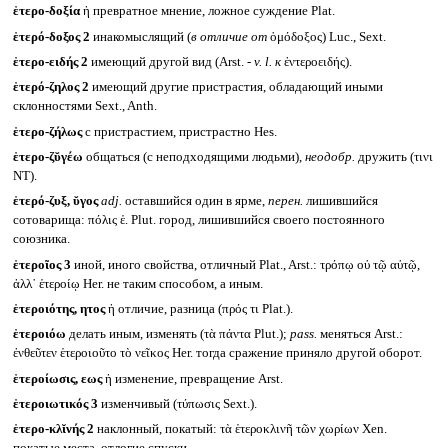
ἑτερο-δοξία
ἡ превратное мнение, ложное суждение Plat.
ἑτερό-δοξος 2
инакомыслящий (
в отличие от
ὁμόδοξος) Luc., Sext.
ἑτερο-ειδής 2
имеющий другой вид (Arst. -
v. l.
к
ἐντεροειδής).
ἑτερό-ζηλος 2
имеющий другие пристрастия, обладающий иными
склонностями Sext., Anth.
ἑτερο-ζήλως
с пристрастием, пристрастно Hes.
ἑτερο-ζῠγέω
общаться (с неподходящими людьми),
неодобр.
дружить (τινι
NT).
ἑτερό-ζυξ, ῠγος
adj.
оставшийся один в ярме,
перен.
лишившийся
сотоварища: πόλις ἑ. Plut. город, лишившийся своего постоянного
союзника.
ἑτεροῖος 3
иной, иного свойства, отличный Plat., Arst.: τρόπῳ οὐ τῷ αὐτῷ,
ἀλλ᾽ ἑτεροίῳ Her. не таким способом, а иным.
ἑτεροιότης, ητος
ἡ отличие, разница (πρός τι Plat.).
ἑτεροιόω
делать иным, изменять (τὰ πάντα Plut.);
pass.
меняться Arst.:
ἐνθεῦτεν ἑτεροιοῦτο τὸ νεῖκος Her. тогда сражение приняло другой оборот.
ἑτεροίωσις, εως
ἡ изменение, превращение Arst.
ἑτεροιωτικός 3
изменчивый (τύπωσις Sext.).
ἑτερο-κλῐνής 2
наклонный, покатый: τὰ ἑτεροκλινῆ τῶν χωρίων Xen.