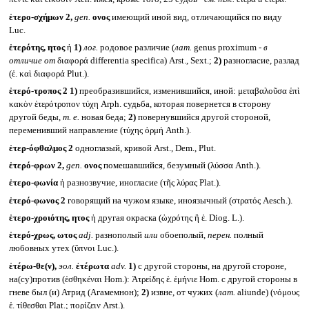
ἑτερο-σχήμων 2,
gen.
ονος
имеющий иной вид, отличающийся по виду
Luc.
ἑτερότης, ητος
ἡ
1)
лог.
родовое различие (
лат.
genus proximum -
в
отличие от
διαφορά differentia specifica) Arst., Sext.;
2)
разногласие, разлад
(ἑ. καὶ διαφορά Plut.).
ἑτερό-τροπος 2
1)
преобразившийся, изменившийся, иной: μεταβαλοῦσα ἑπὶ
κακὸν ἑτερότροπον τύχη Arph. судьба, которая повернется в сторону
другой беды,
т. е.
новая беда;
2)
повернувшийся другой стороной,
переменивший направление (τύχης ὁρμή Anth.).
ἑτερ-όφθαλμος 2
одноглазый, кривой Arst., Dem., Plut.
ἑτερό-φρων 2,
gen.
ονος
помешавшийся, безумный (λύσσα Anth.).
ἑτερο-φωνία
ἡ разнозвучие, иногласие (τῆς λύρας Plat.).
ἑτερό-φωνος 2
говорящий на чужом языке, иноязычный (στρατός Aesch.).
ἑτερο-χροιότης, ητος
ἡ другая окраска (ὠχρότης ἢ ἑ. Diog. L.).
ἑτερό-χρως, ωτος
adj.
разнополый
или
обоеполый,
перен.
полный
любовных утех (ὕπνοι Luc.).
ἑτέρω-θε(ν),
эол.
ἐτέρωτα
adv.
1)
с другой стороны, на другой стороне,
на(су)против (ἑσθηκέναι Hom.): Ἀτρείδης ἑ. ἑμήνιε Hom. с другой стороны в
гневе был (и) Атрид (Агамемнон);
2)
извне, от чужих (
лат.
aliunde) (νόμους
ἑ. τίθεσθαι Plat.; πορίζειν Arst.).