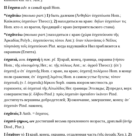
καθόλου καὶ τὰ ἔ. Arst.).
II
ἔσχατα
adv.
в самый край Hom.
*ἐσχᾰτάω
(
только
part.
)
1)
быть далеким (Ἀνθηδὼν ἐσχατόωσα Hom.;
Καύκασος ἐσχατόων Theocr.);
2)
находиться на краю: δηΐων ἐσχατόων τις
Hom. кто-л. из врагов, бродящий с краю (неприятельского стана).
*ἐσχᾰτεύω
(
только
part.
) находиться с краю (χώρα ἐσχατεύουσα τῆς
Ἀρκαδίας Polyb.; ἐσχατεύοντες τόποι Arst.): ὅταν πλεονάσας ὁ Νεῖλος
πλησιάσῃ τοῖς ἐσχατεύουσι Plut. когда вздувшийся Нил приблизится к
окраинам (Египта).
ἐσχατιά,
ион.
ἐσχατιή
ἡ
тж.
pl.
1)
край, конец, граница, окраина (νήσου
Hom.; τῆς οἰκουμένης Her.;
sc.
τῇς πόλεως Arst.;
sc.
ἀγροῦ Theocr.): (ἐπ᾽)
ἐσχατιῇ
и
ἐπ᾽ ἐσχατιῆς Hom. с краю, на краю; ἐσχατιῇ πολέμοιο Hom. в конце
поля сражения; ἐπ᾽ ἐσχατιῇ λιμένος Hom. в самом устье бухты; τόπον
ἐσχατιαῖς (
v. l.
ἐσχατιᾶς) δέρκου Soph. окинь взором местность до
горизонта; αἱ ἐσχατιαὶ τῆς Αἰτωλίδος Her. границы Этолиды;
2)
предел, верх
совершенства (ἐ. ὄλβου Pind.): πρὸς ἐσχατιὰν ἀρεταῖσιν ἱκάνειν Pind.
достигнуть вершины добродетелей;
3)
окончание, завершение, конец: ἀν᾽
ἐσχατιάν Pind. наконец.
ἐσχᾰτιός 3
Anth. = ἔσχατος.
ἐσχατό-γηρως, ων
достигший весьма преклонного возраста, дряхлый (ἀνήρ
Diod., Plut.).
I
ἔσχᾰτον
τό
1)
край, конец, окраина, отдаленная часть (τῆς ἀγορᾶς Xen.);
2)