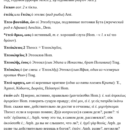
ἔτεκον
aor. 2
к
τίκτω.
ἐτελίς
или
ἔτελις
ὁ этелис (
вид рыбы
) Arst.
Ἐτεο-βουτάδαι, ῶν
οἱ Этеобутады, подлинные потомки Бута (
жреческий
род в Афинах
) Aeschin., Dem.
*ἐτεό-δμως, ωος
ὁ истинный,
т. е.
хороший слуга (Hom. -
v. l.
к
κέ τεο
δμώων).
Ἐτεόκλειος 2
Theocr. = Ἐτεοκληεῖος.
Ἐτεοκληεῖος 3
Этеоклов Hom.
Ἐτεοκλῆς, έους
ὁ Этеокл (
сын Эдипа и Иокасты, брат Полиника
) Trag.
Ἐτέοκλος
ὁ (
не смеш. с
Ἐτεοκλῆς) Этеокл (
сын Ифия, один из
«
семерых
против Фив
») Trag.
Ἐτεό-κρητες, ων
οἱ коренные критяне (
одно из пяти племен Крита
): Ἐ.,
Ἀχαιοί, Κύδωνες, Δωριέες, Πελασγοί Hom.
ἐτεόν
adv.
1)
верно, истинно, правильно (μαντεύεσθαι Hom.): ἐ. καὶ ἀτρεκέως
ἀγορεύειν Hom. говорить сущую правду; εἰπέ μοι, εἰ ἐ. γε εἰς πατρίδα ἱκάνω
Hom. скажи мне, действительно ли достиг я отчизны; εἰ ἐ. μιμνήσκομαι
Theocr. если я хорошо помню;
2)
(
в вопросах
) в самом деле?, разве?: τί
τοῦτ᾽ ἐγέλασας ἐ.; Arph. чему это ты, в самом деле, рассмеялся?; οὐκ
ἀκούσεσθε ἐ.; Arph. да вы не слышите, что ли?; ἐ. ἡγεῖ γὰρ θεούς; Arph. да
разве ты действительно веришь в богов?; ἐτεόν; Arph. разве?, неужели?