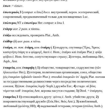
ἐσωτ-
= εἰσωτ-.
ἐσωτερικός 3
[
compar.
к
ἔσω]
досл.
внутренний,
перен.
эсотерический,
сокровенный, предназначенный только для посвященных Luc.
ἐσώτερος
NT
и
ἐσωτέρω
Her.
compar.
к
ἔσω I.
ἐτάγην
aor. 2 pass.
к
τάσσω.
ἐτάζω
исследовать, проверять Plat., Anth.
ἐτάθην
(ᾰ)
aor. pass.
к
τείνω.
ἑταίρα,
эп. тж.
ἑτάρη,
ион.
ἑταίρη
ἡ
1)
подруга, спутница (Ἔρις, Ἄρεος
κασιγνήτη ἑτάρη τε
и
φόρμιγξ, δαιτὶ ἑ. Hom.; ἑταῖροι καὶ ἑταῖραι Plat.): φύζα
φόβου ἑ. Hom. бегство, сопутствующее страху;
2)
гетера, любовница Her.,
Arph., Arst.
ἑταιρεία,
ион.
ἑταιρηΐη
ἡ
1)
общество, товарищество, содружество (τῶν
ἡλικιωτέων Her.);
2)
гетерия, политическая организация, союз, общество
(εἰς ἑταιρείαν ἐμβαλεῖν ἑαυτόν Plut.): σπουδαὶ ἑταιρειῶν ἑπ᾽ ἀρχάς Plat. погоня
за государственными должностями через посредство политических
союзов;
3)
(
тж.
ἑταιρείας λιμήν Soph.) дружба Eur.;
4)
стадо: αἱ βόες
νέμονται καθ᾽ ἑταιρείας Arst. коровы пасутся стадами;
5)
Diod. = ἑταίρησις.
ἑταιρεῖος 3
1)
относящийся к другу: φόνος ἑ. Anth. убийство друга;
2)
покровительствующий дружбе (Ζεύς Her.; θεός Arst.);
3)
влюбленный,
любовный (φιλότης HH);
4)
надеваемый гетерами, гетерин (στόλος Anth.).