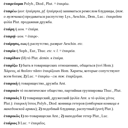
ἑταιρεύομαι
Polyb., Diod., Plut. = ἑταιρέω.
ἑταιρέω
(
aor.
ἡταίρησα,
pf.
ἡταίρηκα) заниматься ремеслом блудницы, (
тж.
о мужчинах
) предаваться распутству Lys., Aeschin., Dem., Luc.: ἑταιροῦσα
φιλία Plut. продажная дружба.
ἑταίρη
ἡ
ион.
= ἑταίρα.
ἑταιρηϊ-
ион.
= ἑταιρε-.
ἑταίρησις, εως
ἡ распутство, разврат Aeschin.
etc.
ἑταιρία
ἡ Soph., Eur., Thuc.
etc. v. l.
= ἑταιρεία.
ἑταιρίδιον
(ῐδ) τό Plut.
demin.
к
ἑταίρα.
ἑταιρίζω
1)
быть в товарищеских отношениях, общаться (τινί Hom.):
Χάριτες, αἱ θεοῖσιν πᾶσιν ἑταιρίζουσι Hom. Хариты, которые сопутствуют
всем богам;
2)
Luc. = ἑταιρέω -
см. тж.
ἑταρίζομαι.
ἑταιρική
ἡ товарищество, дружба Arst.
ἑταιρικόν
τό политическое общество, партийная группировка Thuc., Plut.
ἑταιρικός 3
1)
товарищеский, дружеский (φιλία Arst.
и
τὸ φιλίας γένος
Plut.): ἑταιρικὴ ἵππος Polyb., Diod. конница гетеров (
отборная конница в
македонской армии
);
2)
подобный блуднице, распутный (γυνή Plut.).
ἑταιρικῶς
1)
по-товарищески Arst.;
2)
наподобие гетер Plut., Luc.
ἑταίριος 3
Luc. = ἑταιρεῖος.