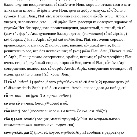
благополучно возвратиться; εὖ εἰπεῖν τινα Hom. хорошо отзываться о ком-
л., хвалить кого-л.; εὖ ἔρδειν τινά Hom. делать добро кому-л.; εὖ οἶδα
или
ἔγνωκα Thuc., Xen., Plat.
etc.
я отлично знаю;
вводн.
εὖ οἶδ᾽ ὅτι … Arph. я
уверен, несомненно, что …; εὖ μήδεο Hom. рассуди как следует, здравое εὖ
γεγονώς Her. благородного происхождения, родовитый, знатный; τὸ εὖ
ἔχειν τὴν ψυχήν Arst. душевное благородство; (
в ответах
) εὖ κἀνδρείως (=
καὶ ἀνδρείως) Plat., Arph., εὖ (τε) καὶ καλῶς Her., Plat.
etc.
очень хорошо,
превосходно, отлично;
2)
полностью, вполне: εὖ (μάλα) πάντες Hom.
решительно все, все без исключения; εὖ (καὶ) μάλα Plat., Arst., Theocr.
и
μάλ᾽
εὖ Arph., Plat. целиком, совершенно, крайне, весьма; εὖ μάλα πρεσβύτης Plat.
очень старый, глубокий старик; κάρτα εὖ Her., πάνυ εὖ Plat., εὖ πάνυ Arph.
совершенно, полностью; εὖ σαφῶς Aesch., Arph.; совершенно очевидно;
3)
охот.
давай!
или
пиль! (εὖ! κύνες! Xen.).
II
εὖ
τό
indecl.
1)
добро, благо (τἀγαθὸν καὶ τὸ εὖ Arst.);
2)
правое дело (τὸ
εὖ δίκαιον εἰπεῖν Soph.): τὸ δ᾽ εὖ νικάτω! Aesch. правое дело да победит!
εὖ
эп.-ион.
= οὖ (
gen.
3 л. к
pron. reflex.
)
.
εὑ
или
εὗ
эп.-ион.
(
энкл.
) = αὐτοῦ
и
οὗ.
εὖα
interj.
эва! (
возглас ликования в честь Вакха
;
см.
εὐάζω).
εὔα
ἡ (
лат.
ovatio) овация, малый триумф (
у
Plut.
по неправильному
связыванию лат. основы
ova-
с греч.
εὖα).
εὐ-αγγελίζομαι
1)
(
тж.
εὐ. λόγους ἀγαθούς Arph.) сообщать радостную