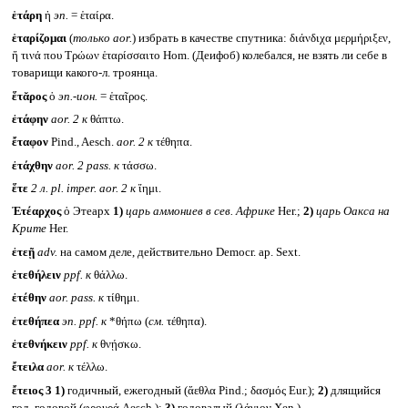
ἑτάρη
ἡ
эп.
= ἑταίρα.
ἑταρίζομαι
(
только
aor.
) избрать в качестве спутника: διάνδιχα μερμήριξεν,
ἤ τινά που Τρώων ἑταρίσσαιτο Hom. (Деифоб) колебался, не взять ли себе в
товарищи какого-л. троянца.
ἕτᾰρος
ὁ
эп.-ион.
= ἑταῖρος.
ἐτάφην
aor. 2
к
θάπτω.
ἔταφον
Pind., Aesch.
aor. 2
к
τέθηπα.
ἐτάχθην
aor. 2 pass.
к
τάσσω.
ἕτε
2 л.
pl. imper. aor. 2
к
ἵημι.
Ἐτέαρχος
ὁ Этеарх
1)
царь аммониев в сев. Африке
Her.;
2)
царь Оакса на
Крите
Her.
ἐτεῇ
adv.
на самом деле, действительно Democr. ap. Sext.
ἐτεθήλειν
ppf.
к
θάλλω.
ἐτέθην
aor. pass.
к
τίθημι.
ἐτεθήπεα
эп.
ppf.
к
*θήπω (
см.
τέθηπα).
ἐτεθνήκειν
ppf.
к
θνῄσκω.
ἔτειλα
aor.
к
τέλλω.
ἔτειος 3
1)
годичный, ежегодный (ἄεθλα Pind.; δασμός Eur.);
2)
длящийся
год, годовой (φρουρά Aesch.);
3)
годовалый (λάγιον Xen.).