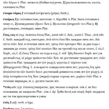
τῶν λόγων ἑ. Plut. легкость (бойкость) речи;
2)
расположенность, охота,
склонность Plut.
ἑτοιμο-τόμος 2
готовый (от)резать (χεῖρες Anth.).
ἑτοίμως
1)
с готовностью, наготове: ἑ. δέχεσθαί τι Plat. быть готовым к
чему-л.;
2)
немедленно (ἥκειν Xen.);
3)
охотно (ὑπηρετεῖν τινι Plat.);
4)
достоверно, очевидно, явно Plat.
ἔτος, εος
τό год: ἑκάστου ἔτους Plat., κατὰ πᾶν ἔ. Arst., κατὰ ἔ. Thuc., ἀνὰ πᾶν
ἔ. Anth. каждый год, ежегодно; ἀνὰ πέντε ἔτεα Her. каждые пять лет; διὰ
πέντε ἐτῶν Arst. в течение пяти лет; τρίτῳ ἔτεϊ πρότερον Her. за два года с
лишним до этого; τρίτῳ ἔτεϊ τουτέων Her. на третий год после этого; ἔ. εἰς ἔ.
Soph., εἰς ἔ. ἐξ ἔτεος Theocr. из года в год; ἔ. τόδ᾽ ἤδη δέκατον Soph. вот уж
десятый год; οἱ μέχρι τριάκοντα ἐτῶν Xen. не достигшие тридцати лет; ἐτῶν
τριάκοντα Plat. тридцати лет (от роду); γεγονὼς ἔ. πέμπτον καὶ
ἑβδομηχοστόν Diog. L. в возрасте семидесяти пяти лет; γεγονὼς ἔτη τρία
ἀπολείποντα τῶν ἑκατόν Isocr. достигший девяноста семи лет (от роду); οἱ
ὑπὲρ τετταράκοντα ἔτη Xen. (люди) старше сорока лет; μυρίων ἐτῶν Plat. в
течение мириады,
т. е.
десяти тысяч лет.
*ἐτός
adv.
(
ср.
ἐτώσιος) напрасно, зря;
только в выраж.
οὐκ ἐ. не без
основания, не напрасно Plat.: οὐκ ἐ. ἄρ᾽ ἦσθα δεινὴ καὶ σοφή Arph. недаром
же ты так красноречива и умна.
ἑτός 3
adj. verb.
к
ἵημι.
ἔτρᾰγον
aor. 2
к
τρώγω.