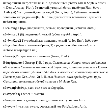
непорочный, негреховный,
т. е.
дозволенный (εὐαγές ἐστί τι Soph.
и
ποιεῖν
τι Dem., Arst. ap. Plut.);
5)
чистый, угодный богам (ἀνάθημα Plat.; ὕμνοι
Anth.);
6)
благодатный, очищающий (λύσις Soph.);
7)
благоприятный:
τοῦτο οὐκ εὐαγές μοι ἀπέβη Plat. это (путешествие) сложилось для меня
неблагоприятно.
II
εὐ-ᾰγής 2
[ἄγω] подвижной, резвый, проворный (μέλισσαι Anth.).
εὐ-άγητος 2
(ᾱ) подвижной, легкий (φύσις νεφελῶν Arph.).
εὐ-άγκᾰλος 2
1)
удобный для ношения, легкий (τόξον Eur.): ἄχθος οὐκ
εὐάγκαλον Aesch. нелегкое бремя;
2)
с радостью обнимаемый,
т. е.
любимый (ὁμίλημα Luc.).
εὐ-αγκής 2
с красивыми склонами (λόφος Pind.).
Εὐᾱγόρᾱς, ου
ὁ Эвагор
1)
Ε. I,
царь Саламина на Кипре
;
много заботился
об усилении Саламина как морской державы
;
принимал участие в Греко-
персидских войнах
;
убит в 374 г. до н. э. вместе со своим старшим сыном
Пнитагором
Xen., Arst.;
2)
Ε. II,
сын Никокла, внук предыдущего, царь
Саламина, затем персидский сатрап в М. Азии
Xen.
εὐᾱγορηθείς
дор.
part. aor. pass.
к
εὐηγορέω.
εὐαγρεσία
ἡ Theocr. = εὐαγρία.
εὐ-αγρέω
иметь удачную охоту, охотиться с успехом Anth.
εὐ-αγρία
ἡ удачная охота, счастливый лов Polyb., Luc., Anth.