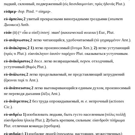
падкий, склонный, подверженный (εἰς δεισιδαιμονίαν, πρὸς ἡδονάς Plut.).
εὐᾱμερ-
дор.
Pind. = εὐημερ-.
εὐ-άμπελος 2
увитый прекрасными виноградными гроздьями (
эпитет
Диониса
) Anth.
εὐάν
(ᾱ) (= εὖα
и
εὐοῖ)
interj.
эван! (
вакхический возглас
) Eur., Plut.
εὐ-ανάγνωστος 2
легко читающийся, удобочитаемый (τὸ γεγραμμένον Arst.).
εὐ-ᾰνάκλητος 2
1)
легко произносимый (ὄνομα Xen.);
2)
легко уступающий
(πρός τι Plut.): εὐανάκλητον ἑαυτὸν παρέχειν Plut. оказываться уступчивым.
εὐ-ᾰνᾰκόμιστος 2
досл.
легко возвращаемый,
перен.
отходчивый,
уступчивый (θυμός Plut.).
εὐ-ᾰνάλωτος 2
легко проделываемый, не представляющий затруднений
(ἔρευναι περί τι Arst.).
εὐ-ᾰνάπνευστος 2
легко выговаривающийся единым духом, произносимый
не переводя дыхания (λέξις Arst.).
εὐ-ᾰνάτρεπτος 2
без труда опрокидываемый,
т. е.
непрочный (actiones
Cic.).
εὐ-ανδρέω
1)
изобиловать людьми, быть густо населенным (πόλις πολλῇ
εὐανδροῦσα ἡλικίᾳ Plut.);
2)
быть крепким, сильным: εὐανδροῦν πλήρωμα
Plut. отличная команда (гребцов).
εὐ-ανδρία
ἡ
1)
изобилие людей (
преимущ.
настоящих, мужественных)