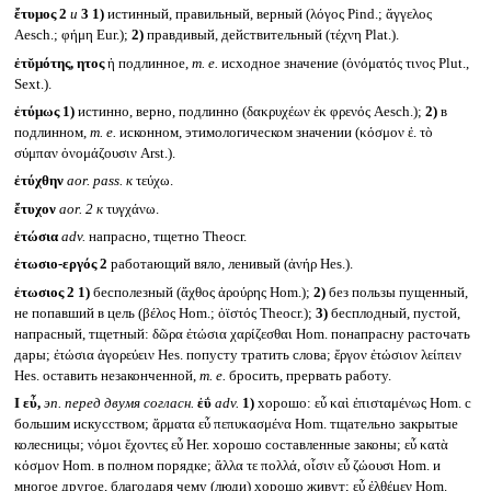
ἔτυμος 2
и
3
1)
истинный, правильный, верный (λόγος Pind.; ἄγγελος
Aesch.; φήμη Eur.);
2)
правдивый, действительный (τέχνη Plat.).
ἐτῠμότης, ητος
ἡ подлинное,
т. е.
исходное значение (ὀνόματός τινος Plut.,
Sext.).
ἐτύμως
1)
истинно, верно, подлинно (δακρυχέων ἐκ φρενός Aesch.);
2)
в
подлинном,
т. е.
исконном, этимологическом значении (κόσμον ἐ. τὸ
σύμπαν ὀνομάζουσιν Arst.).
ἐτύχθην
aor. pass.
к
τεύχω.
ἔτυχον
aor. 2
к
τυγχάνω.
ἐτώσια
adv.
напрасно, тщетно Theocr.
ἐτωσιο-εργός 2
работающий вяло, ленивый (ἀνήρ Hes.).
ἐτωσιος 2
1)
бесполезный (ἄχθος ἀρούρης Hom.);
2)
без пользы пущенный,
не попавший в цель (βέλος Hom.; ὀϊστός Theocr.);
3)
бесплодный, пустой,
напрасный, тщетный: δῶρα ἐτώσια χαρίζεσθαι Hom. понапрасну расточать
дары; ἐτώσια ἀγορεύειν Hes. попусту тратить слова; ἔργον ἐτώσιον λείπειν
Hes. оставить незаконченной,
т. е.
бросить, прервать работу.
I
εὖ,
эп. перед двумя согласн.
ἐΰ
adv.
1)
хорошо: εὖ καὶ ἐπισταμένως Hom. с
большим искусством; ἅρματα εὖ πεπυκασμένα Hom. тщательно закрытые
колесницы; νόμοι ἔχοντες εὖ Her. хорошо составленные законы; εὖ κατὰ
κόσμον Hom. в полном порядке; ἄλλα τε πολλά, οἷσιν εὖ ζώουσι Hom. и
многое другое, благодаря чему (люди) хорошо живут; εὖ ἐλθέμεν Hom.