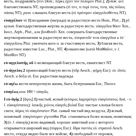
весть, поздравлять (τινι Dem.; πέρκς ἔχειν τὸν πόλεμον Plut.);
2)
тж.
act.
благовествовать NT; проповедовать (τί τινι, τι περί τινος, τινα, τὰς πόλεις
πάσας NT);
pass.
слышать благую весть (οἱ πρότερον εὐαγγελισθέντες NT).
εὐαγγέλιον
τό
1)
воздаяние (награда) за радостную весть Hom., Plut.;
2)
pl.
культ.
благодарственная жертва за радостную весть: εὐαγγέλια θύειν Xen.,
Isocr., Arph., Plut.,
или
βουθυτεῖν Xen. совершать благодарственные
жертвоприношения за радостную весть; στεφανοῦν τινα εὐαγγέλια
и
ἐπ᾽
εὐαγγελίοις Plut. увенчать кого-л. за счастливую весть;
3)
благая весть,
радостное известие Luc., Plut., NT;
4)
евангелие (κατὰ Μαθθαῖον,
v. l.
Ματθῖον NT).
εὐ-αγγελιστής, οῦ
ὁ возвещающий благую весть, евангелист NT.
εὐ-άγγελος 2
приносящий благую весть (πῦρ Aesch.; φήμη Eur.): εὐ. ἐλπίς
Aesch.
и
δόξα εὐ. Eur. радостная надежда.
εὐ-αγέω
вести непорочную жизнь, быть безгрешным Eur., Theocr.
εὐαγέως
ион.
HH = εὐαγῶς.
I
εὐ-ᾰγής 2
[ἅγος]
1)
чистый, ясный (κόσμος λαμπρότητι εὐαγέστατος Arst. -
v.
l.
εὐαυγέστατος): λευκῆς χιόνος εὐαγεῖς βολαῖ Eur. чистые хлопья белого
снега; ἀέρος τὸ εὐαγέστατον Plat. самый чистый вид воздуха;
2)
ясный,
понятный: εὐαγέστερον γίγνεσθαι Plat. становиться более ясным, понятным;
3)
(
v. l.
εὐαυγής) ясно видимый, хорошо заметный
или
с которого
открывается широкий вид (πύργος Eur.): ἕδρα παντὸς εὐ. στρατοῦ Aesch.
место, откуда видно было все войско;
4)
свободный от пороков,