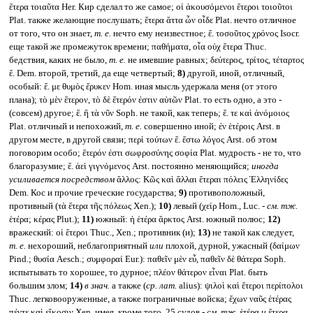
ἕτερα τοιαῦτα Her. Кир сделал то же самое; οἱ ἀκουσόμενοι ἕτεροι τοιοῦτοι
Plat. также желающие послушать; ἕτερα ἄττα ὧν οἶδε Plat. нечто отличное
от того, что он знает,
т. е.
нечто ему неизвестное; ἕ. τοσοῦτος χρόνος Isocr.
еще такой же промежуток времени; παθήματα, οἷα οὐχ ἕτερα Thuc.
бедствия, каких не было,
т. е.
не имевшие равных; δεύτερος, τρίτος, τέταρτος
ἕ. Dem. второй, третий, да еще четвертый;
8)
другой, иной, отличный,
особый: ἕ. με θυμὸς ἔρυκεν Hom. иная мысль удержала меня (от этого
плана); τὸ μὲν ἕτερον, τὸ δὲ ἕτερόν ἐστιν αὐτῶν Plat. то есть одно, а это -
(совсем) другое; ἕ. ἢ τὰ νῦν Soph. не такой, как теперь; ἕ. τε καὶ ἀνόμοιος
Plat. отличный и непохожий,
т. е.
совершенно иной; ἐν ἑτέροις Arst. в
другом месте, в другой связи; περὶ τούτων ἕ. ἕστω λόγος Arst. об этом
поговорим особо; ἕτερόν ἐστι σωφροσύνης σοφία Plat. мудрость - не то, что
благоразумие; ἕ. ἀεὶ γιγνόμενος Arst. постоянно меняющийся;
иногда
усиливается посредством
ἄλλος: Κῶς καὶ ἄλλαι ἕτεραι πόλεις Ἑλληνίδες
Dem. Кос и прочие греческие государства;
9)
противоположный,
противный (τὰ ἕτερα τῆς πόλεως Xen.);
10)
левый (χείρ Hom., Luc. -
см. тж.
ἑτέρα; κέρας Plut.);
11)
южный: ἡ ἑτέρα ἄρκτος Arst. южный полюс;
12)
вражеский: οἱ ἕτεροι Thuc., Xen.; противник (и);
13)
не такой как следует,
т. е.
нехороший, неблагоприятный
или
плохой, дурной, ужасный (δαίμων
Pind.; θυσία Aesch.; συμφοραί Eur.): παθεῖν μὲν εὖ, παθεῖν δὲ θάτερα Soph.
испытывать то хорошее, то дурное; πλέον θάτερον εἶναι Plat. быть
большим злом;
14)
в знач.
а также (
ср. лат.
alius): ψιλοὶ καὶ ἕτεροι περίπολοι
Thuc. легковооруженные, а также пограничные войска; ἔχων ναῦς ἑτέρας
πέντε καὶ εἴκοσιν Xen. имея, кроме того, 25 судов -
см. тж.
ἑτέρα
и
ἕτερα.