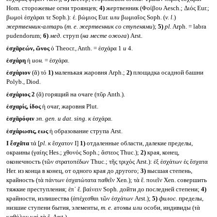
Hom. сторожевые огни троянцев;
4)
жертвенник (Φοίβου Aesch.; Διός Eur.;
βωμοὶ ἐσχάραι τε Soph.): ἐ. βώμιος Eur.
или
βωμιαῖος Soph. (
v. l.
)
жертвенник-алтарь
(
т. е. жертвенник со ступенями
);
5)
pl.
Arph. = labra
pudendorum;
6)
мед.
струп (
на месте ожога
) Arst.
ἐσχᾰρεών, ῶνος
ὁ Theocr., Anth. = ἐσχάρα 1
и
4.
ἐσχάρη
ἡ
ион.
= ἐσχάρα.
ἐσχάριον
(ᾰ) τό
1)
маленькая жаровня Arph.;
2)
площадка осадной башни
Polyb., Diod.
ἐσχάριος 2
(ᾰ) горящий на очаге (πῦρ Anth.).
ἐσχαρίς, ίδος
ἡ очаг, жаровня Plut.
ἐσχᾰρόφιν
эп.
gen.
и
dat. sing.
к
ἐσχάρα.
ἐσχάρωσις, εως
ἡ образование струпа Arst.
I
ἔσχᾰτα
τά [
pl.
к
ἔσχατον I]
1)
отдаленные области, далекие пределы,
окраины (γαίης Hes.; χθονός Soph.; ἄστεος Thuc.);
2)
края, конец,
оконечность (τῶν στρατοπέδων Thuc.; τῆς τριχός Arst.): ἐξ ἐσχάτων ἐς ἔσχατα
Her. из конца в конец, от одного края до другого;
3)
высшая степень,
крайность (τὰ πάντων ἐσχατώτατα παθεῖν Xen.); τὰ ἔ. ποιεῖν Xen. совершить
тяжкие преступления; ἐπ᾽ ἔ. βαίνειν Soph. дойти до последней степени;
4)
крайности, излишества (ἀπέχεσθαι τῶν ἐσχάτων Arst.);
5)
филос.
пределы,
низшие ступени бытия, элементы,
т. е.
атомы
или
особи, индивиды (τὰ