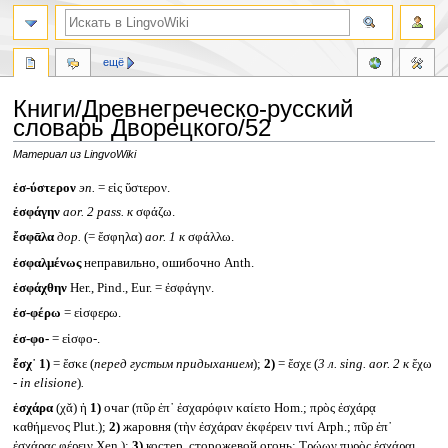
ещё
Книги/Древнегреческо-русский
словарь Дворецкого/52
Материал из LingvoWiki
Перейти
Перейти
ἐσ-ύστερον
эп.
= εἰς ὕστερον.
к
к
ἐσφάγην
aor. 2 pass.
к
σφάζω.
навигации
поиску
ἔσφᾱλα
дор.
(= ἔσφηλα)
aor. 1
к
σφάλλω.
ἐσφαλμένως
неправильно, ошибочно Anth.
ἐσφάχθην
Her., Pind., Eur. = ἐσφάγην.
ἐσ-φέρω
= εἰσφερω.
ἐσ-φο-
= εἰσφο-.
ἔσχ᾽
1)
= ἔσκε (
перед густым придыханием
);
2)
= ἔσχε (
3 л.
sing. aor. 2
к
ἔχω
-
in elisione
)
.
ἐσχάρα
(χᾰ) ἡ
1)
очаг (πῦρ ἐπ᾽ ἐσχαρόφιν καίετο Hom.; πρὸς ἐσχάρᾳ
καθήμενος Plut.);
2)
жаровня (τὴν ἐσχάραν ἐκφέρειν τινί Arph.; πῦρ ἐπ᾽
ἐσχάρας φέρειν Xen.);
3)
костер, сторожевой огонь: Τρώων πυρὸς ἐσχάραι