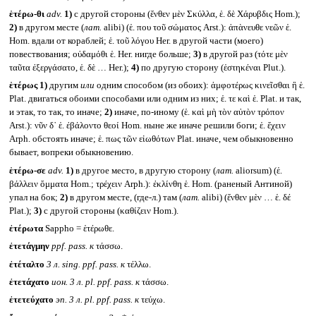
ἑτέρω-θι
adv.
1)
с другой стороны (ἔνθεν μὲν Σκύλλα, ἑ. δὲ Χάρυβδις Hom.);
2)
в другом месте (
лат.
alibi) (ἑ. που τοῦ σώματος Arst.): ἀπὰνευθε νεῶν ἑ.
Hom. вдали от кораблей; ἑ. τοῦ λόγου Her. в другой части (моего)
повествования; οὐδαμόθι ἑ. Her. нигде больше;
3)
в другой раз (τότε μὲν
ταῦτα ἐξεργάσατο, ἑ. δὲ … Her.);
4)
по другую сторону (ἑστηκέναι Plut.).
ἑτέρως
1)
другим
или
одним способом (из обоих): ἀμφοτέρως κινεῖσθαι ἢ ἑ.
Plat. двигаться обоими способами или одним из них; ἑ. τε καὶ ἑ. Plat. и так,
и этак, то так, то иначе;
2)
иначе, по-иному (ἑ. καὶ μὴ τὸν αὐτὸν τρόπον
Arst.): νῦν δ᾽ ἑ. ἐβάλοντο θεοί Hom. ныне же иначе решили боги; ἑ. ἔχειν
Arph. обстоять иначе; ἑ. πως τῶν εἰωθότων Plat. иначе, чем обыкновенно
бывает, вопреки обыкновению.
ἑτέρω-σε
adv.
1)
в другое место, в другую сторону (
лат.
aliorsum) (ἑ.
βάλλειν ὄμματα Hom.; τρέχειν Arph.): ἐκλίνθη ἑ. Hom. (раненый Антиной)
упал на бок;
2)
в другом месте, (где-л.) там (
лат.
alibi) (ἔνθεν μὲν … ἑ. δέ
Plat.);
3)
с другой стороны (καθίζειν Hom.).
ἐτέρωτα
Sappho = ἑτέρωθε.
ἐτετάγμην
ppf. pass.
к
τάσσω.
ἐτέταλτο
3 л.
sing. ppf. pass.
к
τέλλω.
ἐτετάχατο
ион. 3 л.
pl. ppf. pass.
к
τάσσω.
ἐτετεύχατο
эп. 3 л.
pl. ppf. pass.
к
τεύχω.