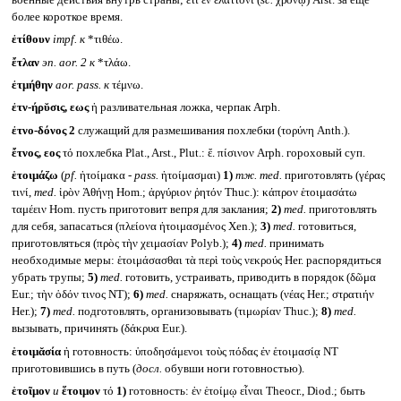
более короткое время.
ἐτίθουν
impf.
к
*τιθέω.
ἔτλαν
эп.
aor. 2
к
*τλάω.
ἐτμήθην
aor. pass.
к
τέμνω.
ἐτν-ήρῠσις, εως
ἡ разливательная ложка, черпак Arph.
ἐτνο-δόνος 2
служащий для размешивания похлебки (τορύνη Anth.).
ἔτνος, εος
τό похлебка Plat., Arst., Plut.: ἔ. πίσινον Arph. гороховый суп.
ἑτοιμάζω
(
pf.
ἡτοίμακα -
pass.
ἡτοίμασμαι)
1)
тж.
med.
приготовлять (γέρας
τινί,
med.
ἱρὸν Ἀθήνῃ Hom.; ἀργύριον ῥητόν Thuc.): κάπρον ἑτοιμασάτω
ταμέειν Hom. пусть приготовит вепря для заклания;
2)
med.
приготовлять
для себя, запасаться (πλείονα ἡτοιμασμένος Xen.);
3)
med.
готовиться,
приготовляться (πρὸς τὴν χειμασίαν Polyb.);
4)
med.
принимать
необходимые меры: ἑτοιμάσασθαι τὰ περὶ τοὺς νεκρούς Her. распорядиться
убрать трупы;
5)
med.
готовить, устраивать, приводить в порядок (δῶμα
Eur.; τὴν ὁδόν τινος NT);
6)
med.
снаряжать, оснащать (νέας Her.; στρατιήν
Her.);
7)
med.
подготовлять, организовывать (τιμωρίαν Thuc.);
8)
med.
вызывать, причинять (δάκρυα Eur.).
ἑτοιμᾰσία
ἡ готовность: ὑποδησάμενοι τοὺς πόδας ἐν ἑτοιμασίᾳ NT
приготовившись в путь (
досл.
обувши ноги готовностью).
ἑτοῖμον
и
ἕτοιμον
τό
1)
готовность: ἐν ἑτοίμῳ εἶναι Theocr., Diod.; быть