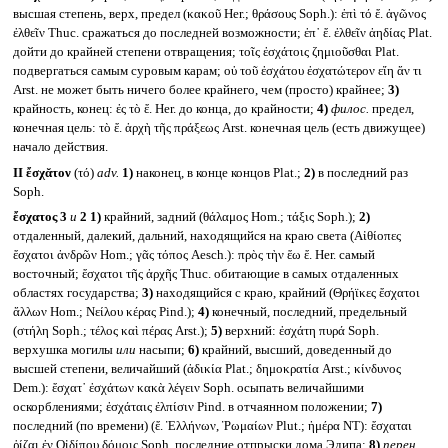
высшая степень, верх, предел (κακοῦ Her.; θράσους Soph.): ἐπὶ τό ἔ. ἀγῶνος
ἐλθεῖν Thuc. сражаться до последней возможности; ἐπ᾽ ἔ. ἐλθεῖν ἀηδίας Plat.
дойти до крайней степени отвращения; τοῖς ἐσχάτοις ζημιοῦσθαι Plat.
подвергаться самым суровым карам; οὐ τοῦ ἐσχάτου ἐσχατώτερον εἴη ἄν τι
Arst. не может быть ничего более крайнего, чем (просто) крайнее;
3)
крайность, конец: ἐς τὸ ἔ. Her. до конца, до крайности;
4)
филос.
предел,
конечная цель: τὸ ἔ. ἀρχὴ τῆς πράξεως Arst. конечная цель (есть движущее)
начало действия.
II
ἔσχᾰτον
(τό)
adv.
1)
наконец, в конце концов Plat.;
2)
в последний раз
Soph.
ἔσχατος 3
и
2
1)
крайний, задний (θάλαμος Hom.; τάξις Soph.);
2)
отдаленный, далекий, дальний, находящийся на краю света (Αἰθίοπες
ἔσχατοι ἀνδρῶν Hom.; γᾶς τόπος Aesch.): πρὸς τὴν ἕω ἔ. Her. самый
восточный; ἔσχατοι τῆς ἀρχῆς Thuc. обитающие в самых отдаленных
областях государства;
3)
находящийся с краю, крайний (Θρήϊκες ἔσχατοι
ἄλλων Hom.; Νείλου κέρας Pind.);
4)
конечный, последний, предельный
(στήλη Soph.; τέλος καὶ πέρας Arst.);
5)
верхний: ἐσχάτη πυρά Soph.
верхушка могилы
или
насыпи;
6)
крайний, высший, доведенный до
высшей степени, величайший (ἀδικία Plat.; δημοκρατία Arst.; κίνδυνος
Dem.): ἔσχατ᾽ ἐσχάτων κακὰ λέγειν Soph. осыпать величайшими
оскорблениями; ἐσχάταις ἐλπίσιν Pind. в отчаянном положении;
7)
последний (по времени) (ἔ. Ἑλλήνων, Ῥωμαίων Plut.; ἡμέρα NT): ἔσχαται
ῥίζαι ἐν Οἰδίπου δόμοις Soph. последние отпрыски дома Эдипа;
8)
перен.