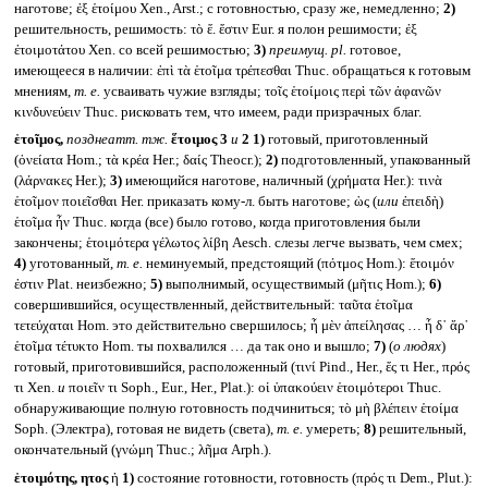
наготове; ἐξ ἑτοίμου Xen., Arst.; с готовностью, сразу же, немедленно;
2)
решительность, решимость: τὸ ἕ. ἔστιν Eur. я полон решимости; ἐξ
ἐτοιμοτάτου Xen. со всей решимостью;
3)
преимущ.
pl.
готовое,
имеющееся в наличии: ἐπὶ τὰ ἑτοῖμα τρέπεσθαι Thuc. обращаться к готовым
мнениям,
т. е.
усваивать чужие взгляды; τοῖς ἑτοίμοις περὶ τῶν ἀφανῶν
κινδυνεύειν Thuc. рисковать тем, что имеем, ради призрачных благ.
ἑτοῖμος,
позднеатт. тж.
ἕτοιμος 3
и
2
1)
готовый, приготовленный
(ὀνείατα Hom.; τὰ κρέα Her.; δαίς Theocr.);
2)
подготовленный, упакованный
(λάρνακες Her.);
3)
имеющийся наготове, наличный (χρήματα Her.): τινὰ
ἑτοῖμον ποιεῖσθαι Her. приказать кому-л. быть наготове; ὡς (
или
ἐπειδὴ)
ἑτοῖμα ἦν Thuc. когда (все) было готово, когда приготовления были
закончены; ἑτοιμότερα γέλωτος λίβη Aesch. слезы легче вызвать, чем смех;
4)
уготованный,
т. е.
неминуемый, предстоящий (πότμος Hom.): ἕτοιμόν
ἐστιν Plat. неизбежно;
5)
выполнимый, осуществимый (μῆτις Hom.);
6)
совершившийся, осуществленный, действительный: ταῦτα ἑτοῖμα
τετεύχαται Hom. это действительно свершилось; ἦ μὲν ἀπείλησας … ἦ δ᾽ ἄρ᾽
ἑτοῖμα τέτυκτο Hom. ты похвалился … да так оно и вышло;
7)
(
о людях
)
готовый, приготовившийся, расположенный (τινί Pind., Her., ἔς τι Her., πρός
τι Xen.
и
ποιεῖν τι Soph., Eur., Her., Plat.): οἱ ὑπακούειν ἑτοιμότεροι Thuc.
обнаруживающие полную готовность подчиниться; τὸ μὴ βλέπειν ἑτοίμα
Soph. (Электра), готовая не видеть (света),
т. е.
умереть;
8)
решительный,
окончательный (γνώμη Thuc.; λῆμα Arph.).
ἑτοιμότης, ητος
ἡ
1)
состояние готовности, готовность (πρός τι Dem., Plut.):