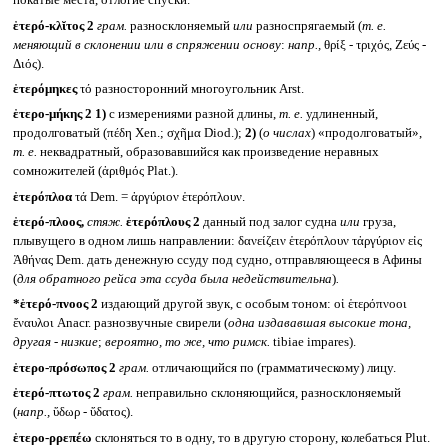
покатые места, отлогие спуски.
ἑτερό-κλῐτος 2
грам.
разносклоняемый
или
разноспрягаемый (
т. е.
меняющий в склонении или в спряжении основу
:
напр.,
θρίξ - τριχός, Ζεύς -
Διός).
ἑτερόμηκες
τό разносторонний многоугольник Arst.
ἑτερο-μήκης 2
1)
с измерениями разной длины,
т. е.
удлиненный,
продолговатый (πέδη Xen.; σχῆμα Diod.);
2)
(
о числах
) «продолговатый»,
т. е.
неквадратный, образовавшийся как произведение неравных
сомножителей (ἀριθμός Plat.).
ἑτερόπλοα
τά Dem. = ἀργύριον ἑτερόπλουν.
ἑτερό-πλοος,
стяж.
ἑτερόπλους 2
данный под залог судна
или
груза,
плывущего в одном лишь направлении: δανείζειν ἑτερόπλουν τἀργύριον εἰς
Ἀθήνας Dem. дать денежную ссуду под судно, отправляющееся в Афины
(
для обратного рейса эта ссуда была недействительна
)
.
*ἑτερό-πνοος 2
издающий другой звук, с особым тоном: οἱ ἑτερόπνοοι
ἔναυλοι Anacr. разнозвучные свирели (
одна издававшая высокие тона,
другая - низкие
;
вероятно, то же, что римск.
tibiae impares).
ἑτερο-πρόσωπος 2
грам.
отличающийся по (грамматическому) лицу.
ἑτερό-πτωτος 2
грам.
неправильно склоняющийся, разносклоняемый
(
напр.,
ὕδωρ - ὕδατος).
ἑτερο-ρρεπέω
склоняться то в одну, то в другую сторону, колебаться Plut.