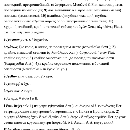
последний, презреннейший: τὸ λεγόμενον, Μυσῶν ὁ ἔ. Plat. как говорится,
последний из мисийцев;
9)
лог.
меньший: ὁ ἔ. ὅρος Arst. меньшая (малая)
посылка (силлогизма);
10)
(наиболее) глубоко лежащий, глубоко
расположенный: ἔσχαται σάρκες Soph. внутренние органы тела;
11)
худший, злейший, крайне тяжелый (πόνος καὶ ἀγών Xen.; ἀλγηδόνες Plat.). -
см. тж.
ἔσχατον
и
ἔσχατα.
ἐσχατόων
part.
к
*ἐσχατάω.
ἐσχάτως
1)
с краю, в конце, на последнем месте (ὑποκεῖσθαι Sext.);
2)
крайне, в высшей степени (φιλοπόλεμος Xen.): ἀργυρίου ἐ. ἥττων Plut.
крайне скупой;
3)
крайне ожесточенно, до последней возможности
(διαμάχεσθαι Arst.);
4)
в крайне серьезном положении, в большой
опасности (διακεῖσθαι
или
ἔχειν Polyb.).
ἔσχεθον
эп.-поэт.
aor. 2
к
ἔχω.
ἔσχηκα
pf.
к
ἔχω.
ἔσχον
aor. 2
к
ἔχω.
ἔσω
арх.
= εἴσω I
и
II.
I
ἔσω-θε(ν)
adv.
1)
изнутри (γίγνεσθαι Arst.): οἱ ἄνεμοι οἱ ἔ. ἐκπνέοντες Her.
ветры, дующие с внутренней стороны,
т. е.
с Понта и Пропонтиды;
2)
внутри (ὁδόντας ἔχειν ἔ. καὶ ἔξωθεν Arst.): ἕτερον ἔ. τεῖχος περιθέει Her. другая
стена тянется кругом внутри (первой); ὁ ἔ. Aesch., Arst. внутренний.
II
ἔσωθεν
praep. cum gen.
внутри (ἄντρων Eur.).