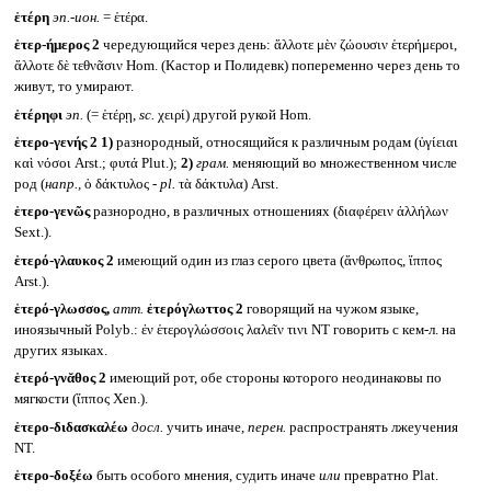
ἑτέρη
эп.-ион.
= ἑτέρα.
ἑτερ-ήμερος 2
чередующийся через день: ἄλλοτε μὲν ζώουσιν ἑτερήμεροι,
ἄλλοτε δὲ τεθνᾶσιν Hom. (Кастор и Полидевк) попеременно через день то
живут, то умирают.
ἑτέρηφι
эп.
(= ἑτέρῃ,
sc.
χειρί) другой рукой Hom.
ἑτερο-γενής 2
1)
разнородный, относящийся к различным родам (ὑγίειαι
καὶ νόσοι Arst.; φυτά Plut.);
2)
грам.
меняющий во множественном числе
род (
напр.,
ὁ δάκτυλος -
pl.
τὰ δάκτυλα) Arst.
ἑτερο-γενῶς
разнородно, в различных отношениях (διαφέρειν ἀλλήλων
Sext.).
ἑτερό-γλαυκος 2
имеющий один из глаз серого цвета (ἄνθρωπος, ἵππος
Arst.).
ἑτερό-γλωσσος,
атт.
ἐτερόγλωττος 2
говорящий на чужом языке,
иноязычный Polyb.: ἐν ἑτερογλώσσοις λαλεῖν τινι NT говорить с кем-л. на
других языках.
ἑτερό-γνᾰθος 2
имеющий рот, обе стороны которого неодинаковы по
мягкости (ἵππος Xen.).
ἑτερο-διδασκαλέω
досл.
учить иначе,
перен.
распространять лжеучения
NT.
ἑτερο-δοξέω
быть особого мнения, судить иначе
или
превратно Plat.