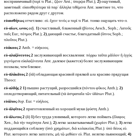
восприимчивый (περί τι Plat.; ζῷον Arst.; ὑπερῴα Plut.);
2)
ощутимый,
заметный: εὐαισθητότερα τὰ παρ᾽ ἄλληλα τιθέμενα Arst. заметнее то, что
расположено рядом друг с другом.
εὐαισθήτως
отчетливо: εὐ. ἔχειν τινός
и
περί τι Plat. тонко ощущать что-л.
εὐ-αίων, ωνος
adj.
1)
счастливый, блаженный (βίοτος Aesch., Soph.; Λατοῦς
παῖς Eur.; πότμος Plat.);
2)
дающий счастье, благодатный (ὕπνος Soph.;
πλοῦτος Plut.).
εὐάκοος 2
Anth. = εὐήκοος.
εὐ-αλαζόνευτος 2
заслуживающий восхваления: πόρρω ταῦτα μᾶλλον ἢ ἐγγὺς
γιγνόμενα εὐαλαζόνευτα Arst. далекое (кажется) более заслуживающим
похвалы, чем близкое.
εὐ-ᾱλάκᾰτος 2
(λᾰ) обладающая красивой прялкой
или
красиво прядущая
Theocr.
εὐ-αλδής 2
1)
пышно растущий, разросшийся (πόντου φῦκος Anth.);
2)
оплодотворяющий, питательный (τὰ ἀστραπαῖα τῶν ὑδάτων Plut.).
εὐάλιος
дор.
Eur. = εὐήλιος.
εὐ-άλφῐτος 2
приготовленный из хорошей муки (φύστη Anth.).
εὐ-άλωτος 2
(ᾰ)
1)
без труда уловимый, которого легко поймать (ἔλαφος
Xen.; διὰ τὴν παχύτητα Arst.);
2)
легко захватываемый (χωρίον Plut.);
3)
легко
поддающийся соблазну (ὑπὸ χρημάτων, διὰ κολακείας Plut.): ὑπὸ δέους εὐ.
Plut. которого легко запугать; μὴ τῷ μεθύειν εὐ. Plut. нелегко пьянеющий;
4)