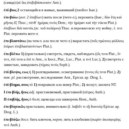
(самца) (αἱ ὕες ἐπιβιβάσκουσιν Arst.).
ἐπί-βιος 2
остающийся в живых, выживший (παιδίον Isae.).
ἐπι-βιόω
(
aor. 2
ἐπεβίων) жить после (чего-л.), пережить (Isae.; δύο ἔτη καὶ
μῆνας ἕξ Thuc.; πένθ᾽ ἡμέρας τινός Dem.; τὴν ἡμέραν καὶ τὴν νύκτα Plut.):
ἐπεβίων διὰ παντός (
sc.
τοῦ πολέμου) Thuc. я пережил всю эту войну; ἐ. τινι
Plat. пережить кого-л.
ἐπι-βλαστάνω
(на чем-л.
или
после чего-л.) вырастать (τοῖς πρώτοις φύλλοις
ἑτέρων ἐπιβλαστανόντων Plut.).
ἐπι-βλέπω
1)
(пристально) смотреть, глядеть, наблюдать (εἴς τινα Plat.; ἔν
τινι, ἐπί τινα
и
ἐπί τι Arst., τι Isocr., Plat., Luc., Plut.
и
τινί Luc.);
2)
смотреть с
завистью, завидовать (τύχαις τινός Soph.).
ἐπί-βλεψις, εως
ἡ
1)
разглядывание, осматривание (τινος εἴς τινα Plut.);
2)
тж.
pl.
рассмотрение, исследование Arst., Epicur. ap. Diog. L.
ἐπί-βλημα, ατος
τό
1)
покрывало
или
ковер Plut.;
2)
лоскут, заплата NT.
I
ἐπι-βλής, ῆτος
adj.
приставляемый, приставной (πέτρος Anth.).
II
ἐπιβλής, ῆτος
ὁ болт, щеколда
или
шкворень Hom., Anth.
ἐπι-βλητικῶς
пристально, внимательно (ἐ. λαβεῖν τι τῇ διανοίᾳ Epicur. ap.
Diog. L.).
ἐπι-βλύζω
досл.
бить ключом,
перен.
лить в изобилии (σωρὸν ἀκεσφορίης
τινί Anth.).