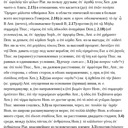
ἐπ᾽ ὠφελείᾳ τῶν φίλων Plat. на пользу друзьям; ἐπ᾽ ἀγαθῷ τινος Xen. для
чьего-л. блага;
2.15)
в отношении, что касается (до): ἐπὶ ἐπῶν ποιήσει
Ὃμηρον μάλιστα τεθαύμακα Xen. в области эпической поэзии я больше
всего восторгаюсь Гомером;
2.16)
(
в мат. и проч. обозначениях
): τὸ ἐφ᾽ ᾦ
В Arst. (нечто), обозначаемое буквой В;
2.17)
против (ἡ ἐπὶ τῷ Μήδῳ
συμμαχίᾳ Thuc.; νόμους ἐπὶ τοῖς ἀδικοῦσι ἀναγράψαι Dem.);
2.18)
(
об
условии
) на, за; ἐπ᾽ ἀργύρῳ Soph., ἐπ᾽ ἀργυρίῳ Dem., Arst.
и
ἐπὶ χρήμασιν
Dem. за деньги; ἐπὶ κέρδεσι Soph.
и
ἐπὶ κέρδει Xen. из-за выгоды; ἐπ᾽ οὐδενί
Her. ни за что; ἐπὶ μεγάλοις τόκοις Dem. за высокий процент; δανείζειν ἐπὶ
νηΐ Dem. давать ссуду под залог корабля; ἐπὶ τοῖς εἰρημένοις Eur.
и
ἐπὶ ῥητοῖς
Thuc. на (заранее) установленных условиях; ἐπὶ τῇ ἴσῃ καὶ ὁμοίᾳ Thuc. на
равных и одинаковых условиях;
3)
praep. cum acc.
;
3.1)
(
на вопрос
«
где
?»)
на: ἐπὶ πολύ Thuc., Xen.; на далеком расстоянии; ἐπ᾽ ἀμφότερα Her., Arst.; по
обе стороны, с обеих сторон, в обоих направлениях; у, при, в (ἐπὶ τὰς
εἰσόδους στῆναι Xen.);
3.2)
(
на вопрос
«
куда
?») на: ἡ ἀχθεῖσα ἐπὶ τὴν βάσιν
(
sc.
γραμμή) Arst. опущенная на основание (прямая) линия,
т. е.
перпендикуляр; в, (по направлению) к (ἐπὶ βωμὸν ἄγειν Hom.; ἐπὶ συμφορὴν
ἐμπίπτειν Her.; ἐπὶ τὴν περιφέρειαν φέρεσθαι Arst.; ἡ ὁδὸς ἐπὶ Ἐκβάτανα φέρει
Xen.): ἐπὶ τέρμα ἀφίκετο Hom. от достиг цели; ἐπὶ τὸ αὐτὸ αἱ γνῶμαι ἔφερον
Thuc. мнения сошлись;
3.3)
на протяжении, через, по: πουλὺν ἐφ᾽ ὑγρήν
Hom. по широко раскинувшемуся морю; ἐπὶ πολλὰ ἀλήθην Hom. я обошел
много стран; ἐπὶ εἴκοσι σταδίους Xen. на расстоянии двадцати стадиев;
3.4)
среди, между (κλέος πάντας ἐπ᾽ ἀνθρώπους Hom.): τὸ κάλλιστον γένος ἐπ᾽
ἀνθρώπους Plat. красивейшее из человеческих племен;
3.5)
против (πέμπειν