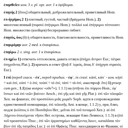
ἐπησθεῖεν
ион. 3 л.
pl. opt. aor. 1
к
ἐφήδομαι.
ἐπητής 2
[ἔπος] общительный, доброжелательный, приветливый Hom.
ἐπ-ήτρῐμος 2
1)
плотный, густой, частый (δράγματα Hom.);
2)
многочисленный (πυρσοὶ ἐπήτριμοι Hom.): πολλοὶ καὶ ἐπήτριμοι πίπτουσιν
Hom. множество (ахейцев) беспрерывно гибнет.
ἐπητύς, ύος
(ῠ) ἡ общительность, благожелательность, приветливость Hom.
ἐπηυρόμην
aor. 2 med.
к
ἐπαυρίσκω.
ἐπηύρω
2 л.
sing. aor. 1
к
ἐπαυρίσκω.
ἐπ-ηχέω
1)
отвечать отголоском, давать отзвук (ἐπήχει ἄντρον Eur.; πέτραι
ἐπηχοῦντες Plat.);
2)
кричать в ответ (βοᾷ δ᾽ ἱερεύς, ἅπας δ᾽ ἐπήχησε στρατός
Eur.).
I
ἐπί
(
перед гласн. -
ἐπ᾽,
перед придых. -
ἐφ᾽
;
in crasi
: κἀπί, κἀπ᾽ -
ион.
κἠπί
= καὶ ἐπί; οὑπί = ὁ ἐπί; τοὐπί = τὸ ἐπί; τἀπί = τὰ ἐπί;
анастроф.
ἔπι)
1)
praep.
cum gen.
;
1.1)
(
на вопрос
«
где
?»); 1.1.1) на (στῆναι ἐπι πύργου Hom.; ἐφ᾽
ἵππων καὶ ἐπὶ νεῶν βαίνειν Aesch.; ἐπὶ γῆς καὶ ὑπὸ γῆς Plat.): ἐπὶ τῶν πλευρῶν
Xen. на флангах; ἐπὶ προσπόλου μιᾶς χωρεῖν Soph. идти в сопровождении
единственной помощницы; ἐπὶ τελευτῆς Arst. в конце; 1.1.2) у, при, близ,
подле (κόλπος ὁ ἐπὶ Ποσιδηΐου Her.; μεῖναι ἐπὶ τοῦ ποταμοῦ Xen.): αἱ ἐπὶ
Λήμνου ἐπικείμεναι νῆσοι Her. острова, лежащие близ Лемноса; 1.1.3) в (ἐπὶ
τοῦ προαστείου Thuc.; ἐπὶ τῶν ἐργαστηρίων καθίζοντες Isocr.; καταλῦσαι τὸν
βίον ἐπὶ τῆς πατρίδος Luc.): οἱ ἐπὶ Θρᾴκης Thuc. находящиеся во Фракии; οἱ