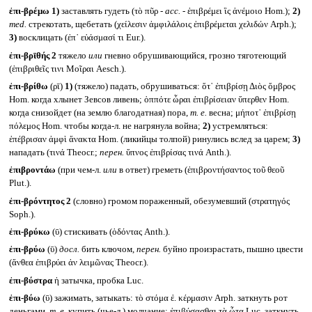
ἐπι-βρέμω
1)
заставлять гудеть (τὸ πῦρ -
acc. -
ἐπιβρέμει ἲς ἀνέμοιο Hom.);
2)
med.
стрекотать, щебетать (χείλεσιν ἀμφιλάλοις ἐπιβρέμεται χελιδών Arph.);
3)
восклицать (ἐπ᾽ εὐάσμασί τι Eur.).
ἐπι-βρῑθής 2
тяжело
или
гневно обрушивающийся, грозно тяготеющий
(ἐπιβριθεῖς τινι Μοῖραι Aesch.).
ἐπι-βρίθω
(ρῑ)
1)
(тяжело) падать, обрушиваться: ὅτ᾽ ἐπιβρίσῃ Διὸς ὄμβρος
Hom. когда хлынет Зевсов ливень; ὁππότε ὧραι ἐπιβρίσειαν ὕπερθεν Hom.
когда снизойдет (на землю благодатная) пора,
т. е.
весна; μήποτ᾽ ἐπιβρίσῃ
πόλεμος Hom. чтобы когда-л. не нагрянула война;
2)
устремляться:
ἐπέβρισαν ἀμφὶ ἄνακτα Hom. (ликийцы толпой) ринулись вслед за царем;
3)
нападать (τινά Theocr.;
перен.
ὕπνος ἐπιβρίσας τινά Anth.).
ἐπιβροντάω
(при чем-л.
или
в ответ) греметь (ἐπιβροντήσαντος τοῦ θεοῦ
Plut.).
ἐπι-βρόντητος 2
(словно) громом пораженный, обезумевший (στρατηγός
Soph.).
ἐπι-βρύκω
(ῡ) стискивать (ὀδόντας Anth.).
ἐπι-βρύω
(ῡ)
досл.
бить ключом,
перен.
буйно произрастать, пышно цвести
(ἄνθεα ἐπιβρύει ἀν λειμῶνας Theocr.).
ἐπι-βύστρα
ἡ затычка, пробка Luc.
ἐπι-βύω
(ῡ) зажимать, затыкать: τὸ στόμα ἐ. κέρμασιν Arph. заткнуть рот
деньгами,
т. е.
купить (чье-л.) молчание; ἐπιβύσασθαι τὰ ὦτα Luc. заткнуть