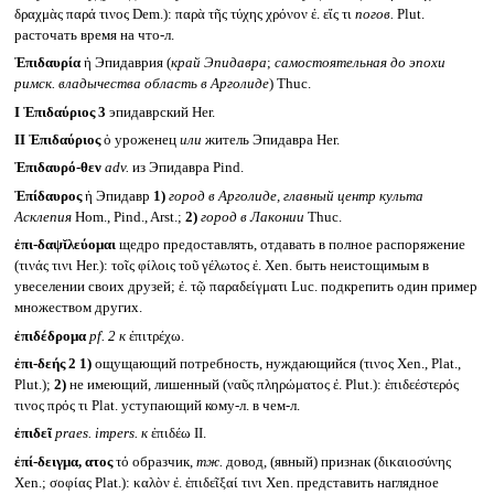
δραχμὰς παρά τινος Dem.): παρὰ τῆς τύχης χρόνον ἐ. εἴς τι
погов.
Plut.
расточать время на что-л.
Ἐπιδαυρία
ἡ Эпидаврия (
край Эпидавра
;
самостоятельная до эпохи
римск. владычества область в Арголиде
) Thuc.
I
Ἐπιδαύριος 3
эпидаврский Her.
II
Ἐπιδαύριος
ὁ уроженец
или
житель Эпидавра Her.
Ἐπιδαυρό-θεν
adv.
из Эпидавра Pind.
Ἐπίδαυρος
ἡ Эпидавр
1)
город в Арголиде, главный центр культа
Асклепия
Hom., Pind., Arst.;
2)
город в Лаконии
Thuc.
ἐπι-δαψῐλεύομαι
щедро предоставлять, отдавать в полное распоряжение
(τινάς τινι Her.): τοῖς φίλοις τοῦ γέλωτος ἐ. Xen. быть неистощимым в
увеселении своих друзей; ἐ. τῷ παραδείγματι Luc. подкрепить один пример
множеством других.
ἐπιδέδρομα
pf. 2
к
ἐπιτρέχω.
ἐπι-δεής 2
1)
ощущающий потребность, нуждающийся (τινος Xen., Plat.,
Plut.);
2)
не имеющий, лишенный (ναῦς πληρώματος ἐ. Plut.): ἐπιδεέστερός
τινος πρός τι Plat. уступающий кому-л. в чем-л.
ἐπιδεῖ
praes. impers.
к
ἐπιδέω II.
ἐπί-δειγμα, ατος
τό образчик,
тж.
довод, (явный) признак (δικαιοσύνης
Xen.; σοφίας Plat.): καλὸν ἐ. ἐπιδεῖξαί τινι Xen. представить наглядное