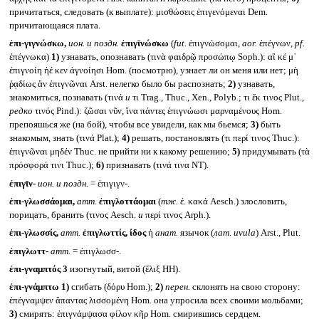
причитаться, следовать (к выплате): μισθώσεις ἐπιγενόμεναι Dem.
причитающаяся плата.
ἐπι-γιγνώσκω,
ион. и поздн.
ἐπιγῑνώσκω
(
fut.
ἐπιγνώσομαι,
aor.
ἐπέγνων,
pf.
ἐπέγνωκα)
1)
узнавать, опознавать (τινὰ φαιδρῷ προσώπῳ Soph.): αἲ κέ μ᾽
ἐπιγνοίη ἠέ κεν ἀγνοίησι Hom. (посмотрю), узнает ли он меня или нет; μὴ
ῥᾳδίως ἂν ἐπιγνῶναι Arst. нелегко было бы распознать;
2)
узнавать,
знакомиться, познавать (τινά
и
τι Trag., Thuc., Xen., Polyb.; τι ἔκ τινος Plut.,
редко
τινός Pind.): ζῶσαι νῦν, ἵνα πάντες ἐπιγνώωσι μαρναμένους Hom.
препояшься же (на бой), чтобы все увидели, как мы бьемся;
3)
быть
знакомым, знать (τινά Plat.);
4)
решать, постановлять (τι περί τινος Thuc.):
ἐπιγνῶναι μηδέν Thuc. не прийти ни к какому решению;
5)
придумывать (τὰ
πρόσφορά τινι Thuc.);
6)
признавать (τινά τινα NT).
ἐπιγῑν-
ион. и поздн.
= ἐπιγιγν-.
ἐπι-γλωσσάομαι,
атт.
ἐπιγλοττάομαι
(
тж.
ἐ. κακά Aesch.) злословить,
порицать, бранить (τινος Aesch.
и
περί τινος Arph.).
ἐπι-γλωσσίς,
атт.
ἐπιγλωττίς, ίδος
ἡ
анат.
язычок (
лат.
uvula
) Arst., Plut.
ἐπιγλωττ-
атт.
= ἐπιγλωσσ-.
ἐπι-γναμπτός 3
изогнутый, витой (ἕλιξ HH).
ἐπι-γνάμπτω
1)
сгибать (δόρυ Hom.);
2)
перен.
склонять на свою сторону:
ἐπέγναμψεν ἅπαντας λισσομένη Hom. она упросила всех своими мольбами;
3)
смирять: ἐπιγνάμψασα φίλον κῆρ Hom. смирившись сердцем.