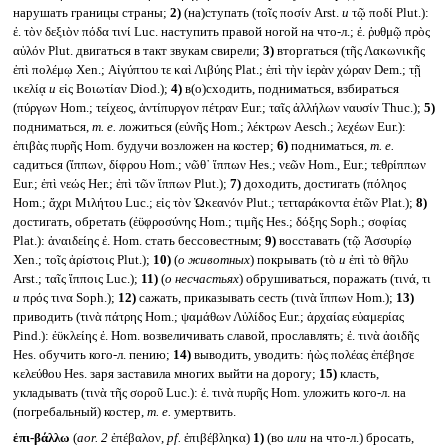
нарушать границы страны;
2)
(на)ступать (τοῖς ποσίν Arst.
и
τῷ ποδί Plut.):
ἐ. τὸν δεξιὸν πόδα τινί Luc. наступить правой ногой на что-л.; ἐ. ῥυθμῷ πρὸς
αὐλόν Plut. двигаться в такт звукам свирели;
3)
вторгаться (τῆς Λακωνικῆς
ἐπὶ πολέμῳ Xen.; Αἰγύπτου τε καὶ Λιβύης Plat.; ἐπὶ τὴν ἱερὰν χώραν Dem.; τῇ
ικελίᾳ
и
εἰς Βοιωτίαν Diod.);
4)
в(о)сходить, подниматься, взбираться
(πύργων Hom.; τείχεος, ἀντίπυργον πέτραν Eur.; ταῖς ἀλλήλων ναυσίν Thuc.);
5)
подниматься,
т. е.
ложиться (εὐνῆς Hom.; λέκτρων Aesch.; λεχέων Eur.):
ἐπιβὰς πυρῆς Hom. будучи возложен на костер;
6)
подниматься,
т. е.
садиться (ἵππων, δίφρου Hom.; νῶθ᾽ ἵππων Hes.; νεῶν Hom., Eur.; τεθρίππων
Eur.; ἐπὶ νεώς Her.; ἐπὶ τῶν ἵππων Plut.);
7)
доходить, достигать (πόληος
Hom.; ἄχρι Μιλήτου Luc.; εἰς τὸν Ὠκεανόν Plut.; τετταράκοντα ἐτῶν Plat.);
8)
достигать, обретать (ἐϋφροσύνης Hom.; τιμῆς Hes.; δόξης Soph.; σοφίας
Plat.): ἀναιδείης ἐ. Hom. стать бессовестным;
9)
восставать (τῷ Ἀσσυρίῳ
Xen.; τοῖς ἀρίστοις Plut.);
10)
(
о животных
) покрывать (τὸ
и
ἐπὶ τὸ θῆλυ
Arst.; ταῖς ἵπποις Luc.);
11)
(
о несчастьях
) обрушиваться, поражать (τινά, τι
и
πρός τινα Soph.);
12)
сажать, приказывать сесть (τινὰ ἵππων Hom.);
13)
приводить (τινὰ πάτρης Hom.; ψαμάθων Λὐλίδος Eur.; ἀρχαίας εὐαμερίας
Pind.): ἐϋκλείης ἐ. Hom. возвеличивать славой, прославлять; ἐ. τινὰ ἀοιδῆς
Hes. обучить кого-л. пению;
14)
выводить, уводить: ἠὼς πολέας ἐπέβησε
κελεύθου Hes. заря заставила многих выйти на дорогу;
15)
класть,
укладывать (τινὰ τῆς σοροῦ Luc.): ἐ. τινὰ πυρῆς Hom. уложить кого-л. на
(погребальный) костер,
т. е.
умертвить.
ἐπι-βάλλω
(
aor. 2
ἐπέβαλον,
pf.
ἐπιβέβληκα)
1)
(во
или
на что-л.) бросать,