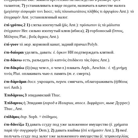
талантов;
7)
устанавливать в виде подати, назначать в качестве налога
(μεγίστην εἰσφοράν τινι Isocr.; τοῖς πλουσιωτάτοις πλῆθός τι ἀργυρίου Arst.): τὸ
ἐπιγραφέν Arst. установленный налог.
ἐπί-γρῡπος 2
1)
слегка изогнутый (ῥίς Arst.): πρόσωπον ἐς τὰ μάλιστα
ἐπίγρυπον Her. сильно изогнутый клюв (ибиса);
2)
горбоносый (ἵππος,
Μέλητος Plat.; βοῦς ἄγριος Arst.).
ἐπί-γυον
τό
мор.
кормовой канат, задний причал Polyb.
ἐπι-δαίομαι
уделять, давать: ἐ. ὅρκον HH подтверждать клятвой.
ἐπι-δάκνω
есть, разъедать (ὁ καπνὸς ἐπιδάκνει τὰς ὄψεις Arst.).
ἐπι-δᾰκρύω
(ῠ) (над чем-л., о чем-л.) плакать Arph., Aeschin.: ἐ. τῇ μνήμῃ
τινός Plut. оплакивать чью-л. память (
т. е.
смерть).
ἐπι-δάμνᾰμαι
досл.
укрощать,
перен.
смягчать, облагораживать (ἠϊθέους
τινί Anth.).
Ἐπιδάμνιος 3
эпидамнский Thuc.
Ἐπίδαμνος
ἡ Эпидамн (
город в Иллирии, впосл.
Δυρράχιον,
ныне
Дуррес)
Thuc., Arst.
ἐπίδᾱμος
дор.
Soph. = ἐπίδημος.
ἐπι-δᾰνείζω
1)
давать ссуду под уже заложенное имущество (ἐ. χρήματα
παρὰ τὴν συγγραφήν Dem.);
2)
давать взаймы (ἐπὶ κτήμασιν Arst.);
3)
med.
получать ссуду под залог уже заложенного имущества (ἐ. τετρακισχιλίας