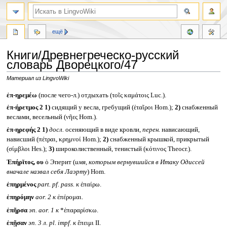
ещё
Книги/Древнегреческо-русский
словарь Дворецкого/47
Материал из LingvoWiki
Перейти
Перейти
ἐπ-ηρεμέω
(после чего-л.) отдыхать (τοῖς καμάτοις Luc.).
к
к
ἐπ-ήρετμος 2
1)
сидящий у весла, гребущий (ἑταῖροι Hom.);
2)
снабженный
навигации
поиску
веслами, весельный (νῆες Hom.).
ἐπ-ηρεφής 2
1)
досл.
осеняющий в виде кровли,
перен.
нависающий,
нависший (πέτραι, κρημνοί Hom.);
2)
снабженный крышкой, прикрытый
(σίμβλοι Hes.);
3)
широколиственный, тенистый (κότινος Theocr.).
Ἐπήρῐτος, ου
ὁ Эперит (
имя, которым вернувшийся в Итаку Одиссей
вначале назвал себя Лаэрту
) Hom.
ἐπηρμένος
part. pf. pass.
к
ἐπαίρω.
ἐπηρόμην
aor. 2
к
ἐπέρομαι.
ἐπῆρσα
эп.
aor. 1
к
*ἐπαραρίσκω.
ἐπῇσαν
эп. 3 л.
pl. impf.
к
ἔπειμι II.