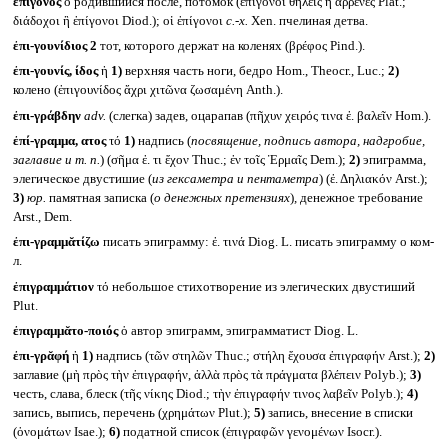
ἐπίγονος
ὁ родившийся после, потомок (ἐπίγονοι θήλεις ἤ ἄρρενες Plat.;
διάδοχοι ἢ ἐπίγονοι Diod.); οἱ ἐπίγονοι
с.-х.
Xen. пчелиная детва.
ἐπι-γουνίδιος 2
тот, которого держат на коленях (βρέφος Pind.).
ἐπι-γουνίς, ίδος
ἡ
1)
верхняя часть ноги, бедро Hom., Theocr., Luc.;
2)
колено (ἐπιγουνίδος ἄχρι χιτῶνα ζωσαμένη Anth.).
ἐπι-γράβδην
adv.
(слегка) задев, оцарапав (πῆχυν χειρός τινα ἐ. βαλεῖν Hom.).
ἐπί-γραμμα, ατος
τό
1)
надпись (
посвящение, подпись автора, надгробие,
заглавие и т. п.
) (σῆμα ἐ. τι ἔχον Thuc.; ἐν τοῖς Ἑρμαῖς Dem.);
2)
эпиграмма,
элегическое двустишие (
из гексаметра и пентаметра
) (ἐ. Δηλιακόν Arst.);
3)
юр.
памятная записка (
о денежных претензиях
)
,
денежное требование
Arst., Dem.
ἐπι-γραμμᾰτίζω
писать эпиграмму: ἐ. τινά Diog. L. писать эпиграмму о ком-
л.
ἐπιγραμμάτιον
τό небольшое стихотворение из элегических двустиший
Plut.
ἐπιγραμμᾰτο-ποιός
ὁ автор эпиграмм, эпиграмматист Diog. L.
ἐπι-γρᾰφή
ἡ
1)
надпись (τῶν στηλῶν Thuc.; στήλη ἔχουσα ἐπιγραφήν Arst.);
2)
заглавие (μὴ πρὸς τὴν ἐπιγραφήν, ἀλλὰ πρὸς τὰ πράγματα βλέπειν Polyb.);
3)
честь, слава, блеск (τῆς νίκης Diod.; τὴν ἐπιγραφήν τινος λαβεῖν Polyb.);
4)
запись, выпись, перечень (χρημάτων Plut.);
5)
запись, внесение в списки
(ὀνομάτων Isae.);
6)
податной список (ἐπιγραφῶν γενομένων Isocr.).