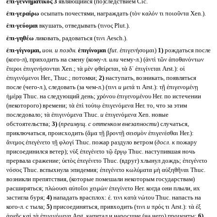
ἐπι-γεννημᾰτικός 3
являющийся (по)следствием Cic.
ἐπι-γεραίρω
осыпать почестями, награждать (τὸν καλόν τι ποιοῦντα Xen.).
ἐπι-γεύομαι
вкушать, отведывать (τινος Plut.).
ἐπι-γηθέω
ликовать, радоваться (τινι Aesch.).
ἐπι-γίγνομαι,
ион. и поздн.
ἐπιγίνομαι
(
fut.
ἐπιγενήσομαι)
1)
рождаться после
(кого-л), приходить на смену (кому-л.
или
чему-л.) (ἀντὶ τῶν ἀποθανόντων
ἕτεροι ἐπιγενήσονται Xen.; τὰ μὲν φθείρεται, τὰ δ᾽ ἐπιγίνεται Arst.): οἱ
ἐπιγινόμενοι Her., Thuc.; потомки;
2)
наступать, возникать, появляться
после (чего-л.), следовать (за чем-л.) (τινι
и
μετά τι Arst.): τῇ ἐπιγενομένῃ
ἡμέρᾳ Thuc. на следующий день; χρόνου ἐπιγενομένου Her. по истечении
(некоторого) времени; τὰ ἐπὶ τούτῳ ἐπιγενόμενα Her. то, что за этим
последовало; τὰ ἐπιγινόμενα Thuc.
и
ἐπιγενόμενα Xen. новые
обстоятельства;
3)
(
преимущ. с оттенком внезапности
) случаться,
приключаться, происходить (ἅμα τῇ βροντῇ σεισμὸν ἐπιγενέσθαι Her.):
ἄνεμος ἐπεγένετο τῇ φλογί Thuc. пожар раздуло ветром (
досл. к
пожару
присоединился ветер); νὺξ ἐπεγένετο τῷ ἔργῳ Thuc. наступившая ночь
прервала сражение; ὑετὸς ἐπεγένετο Thuc. (вдруг) хлынул дождь; ἐπεγένετο
νόσος Thuc. вспыхнула эпидемия; ἐπεγένετο κωλύματα μὴ αὐξηθῆναι Thuc.
возникли препятствия, (которые помешали некоторым государствам)
расширяться; πλώουσι αὐτοῖοι χειμὼν ἐπεγίνετο Her. когда они плыли, их
застигла буря;
4)
нападать врасплох: ἐ. τινι κατὰ νώτου Thuc. напасть на
кого-л. с тыла;
5)
присоединяться, привходить (τινι
и
πρός τι Arst.): τὰ ἐξ
ἀρχῆς καὶ τὰ ἐπιγινόμενα Arst. капитал и наросшие (на него) проценты;
6)