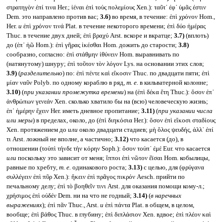
στρατηγὸν ἐπί τινα Her.; ἰέναι ἐπὶ τοὺς πολεμίους Xen.): ταῦτ᾽ ἐφ᾽ ὑμᾶς ἐστιν
Dem. это направлено против вас;
3.6)
во время, в течение: ἐπὶ χρόνον Hom.,
Her.
и
ἐπὶ χρόνον τινά Plat. в течение некоторого времени; ἐπὶ δύο ἡμέρας
Thuc. в течение двух дней; ἐπὶ βραχύ Arst. вскоре и вкратце;
3.7)
(вплоть)
до (ἐπ᾽ ἠῶ Hom.): ἐπὶ γῆρας ἱκέσθαι Hom. дожить до старости;
3.8)
сообразно, согласно: ἐπὶ στάθμην ἰθύνειν Hom. выравнивать по
(натянутому) шнуру; ἐπὶ τοῦτον τὸν λόγον Lys. на основании этих слов;
3.9)
(
разделительно
) по: ἐπὶ πέντε καὶ εἴκοσιν Thuc. по двадцати пяти; ἐπὶ
μίαν ναῦν Polyb. по одному кораблю в ряд,
т. е.
в кильватерной колонне;
3.10)
(
при указании промежутка времени
) на (ἐπὶ δέκα ἔτη Thuc.): ὅσον ἐπ᾽
ἀνθρώπων γενεάν Xen. сколько хватило бы на (всю) человеческую жизнь;
ἐπ᾽ ἡμέρην ἔχειν Her. иметь дневное пропитание;
3.11)
(
при указании числа
или меры
) в пределах, около, до (ἐπὶ διηκόσια Her.): ὅσον ἐπὶ εἴκοσι σταδίους
Xen. протяжением до
или
около двадцати стадиев; μὴ ὅλος ψευδής, ἀλλ᾽ ἐπί
τι Arst. ложный не вполне, а частично;
3.12)
что касается (до), в
отношении (τοὐπὶ τήνδε τὴν κόρην Soph.): ὅσον τοὐπ᾽ ἐμέ Eur. что касается
или
поскольку это зависит от меня; ἵπποι ἐπὶ νῶτον ἔϊσαι Hom. кобылицы,
равные по хребту,
т. е.
одинакового роста;
3.13)
с целью, для (φρύγανα
συλλέγειν ἐπὶ πῦρ Xen.): ἥκειν ἐπὶ πρᾶγος πικρόν Aesch. прийти по
печальному делу; ἐπὶ τὸ βοηθεῖν τινι Arst. для оказания помощи кому-л.;
χρήσιμος ἐπὶ οὐδέν Dem. ни на что не годный;
3.14)
(
в наречных
выражениях
); ἐπὶ πᾶν Thuc., Arst.
и
ἐπὶ πάντα Plat. в общем, в целом,
вообще; ἐπὶ βάθος Thuc. в глубину; ἐπὶ διπλάσιον Xen. вдвое; ἐπὶ πλέον καὶ