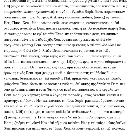
соответствии с (чем-л.), на основании, по (ὄνομα γίγνεταί τινι ἐπί τινος Her.);
1.8)
(
выраж. отношение, зависимость, причастность, должность и т. п.
;
в переводе часто опускается
): ἐπὶ νόσου ἔχεσθαι Soph. быть пораженным
болезнью; ἐπὶ τῆς φιλότητος Arst. под влиянием любви; (αὐτὸς) ἐφ᾽ ἑαυτοῦ
Her., Thuc., Xen., Plat.; сам по себе,
тж.
отдельно, самостоятельно; ἐπὶ
ὀνόματός τινος εἶναι Dem. носить какое-л. имя; ἡ ἐπ᾽ Ἀνταλκίδου εἰρήνη Xen.
Анталкидов мир; τὸ ἐφ᾽ ἑαυτῶν Thuc. их собственные дела, их личные
интересы; μένειν ἐπὶ τῆς ἀρχῆς Xen. оставаться у власти; οἱ ἐπὶ τῶν
πραγμάτων (ὄντες) Dem. государственные деятели; ὁ ἐπὶ τῶν δεσμῶν Luc.
тюремщик; ὁ ἐπὶ τῶν ὁπλιτῶν Dem. начальник гоплитов; ὁ ἐπὶ τῶν
ἐπιστολῶν Plut. писец, секретарь; ὁ ἐπὶ τοῦ οἴνου Plut. виночерпий; οἱ ἐπ᾽
ἀξίας Luc. высокопоставленные лица;
1.9)
(
преимущ. в нареч. оборотах
) в,
при: ἐπὶ πάντων Dem. во всех случаях, при всех обстоятельствах; ἐπὶ
ἡσυχίας τινός Dem. при (ввиду) чьей-л. беспечности; ἐπ᾽ ἀδείας Plut. в
условиях безопасности; ἐπὶ σπουδῆς Plat. прилежно, усердно; ἐπὶ ῥοπῆς
μιᾶς εἶναι Thuc. быть на волосок от гибели; ἐπ᾽ αὐτῆς τῆς ἀληθείας Dem. как
оно действительно и есть (было), со всей истинностью; ἐπὶ κεφαλαίων
Dem. в общих чертах; ἔσται ὁ λόγος ἐπὶ παραδείγματος Aeschin. скажем к
примеру; ἐπ᾽ ὅρκου Her. клятвенно; ἐπ᾽ ἴσας Soph. равным образом, точно
так же; οὐδ᾽ ἐπὶ σμικρῶν λόγων Soph. ни одним словечком,
т. е.
нисколько,
никак;
1.10)
(по)среди, в числе: οὐδεὶς ἐπ᾽ ἀνθρώπων Soph. никто из людей;
2)
praep. cum dat.
;
2.1)
(
на вопрос
«
где
?») на (ἐπὶ πᾶσιν βωμοῖς καίειν τι
Hom.; ζωέμεν ἐπὶ χθονί Hes.; ἐπὶ τῇ πυρᾷ κεῖσθαι Plat.): ἐπὶ ταῖς οἰκίαις ἐπεῖναι
Xen. находиться на домах; ἐφ᾽ ἵππῳ Xen. на коне (верхом); ἐπὶ τῷ εὐωνύμῳ