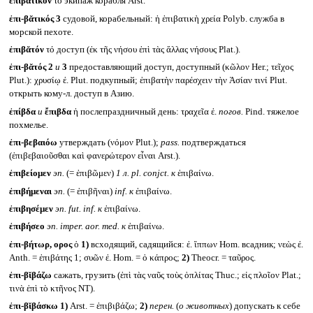
ἐπιβᾰτικόν
τό экипаж корабля Arst.
ἐπι-βᾰτικός 3
судовой, корабельный: ἡ ἐπιβατικὴ χρεία Polyb. служба в
морской пехоте.
ἐπιβᾰτόν
τό доступ (ἐκ τῆς νήσου ἐπὶ τὰς ἄλλας νήσους Plat.).
ἐπι-βᾰτός 2
и
3
предоставляющий доступ, доступный (κῶλον Her.; τεῖχος
Plut.): χρυσίῳ ἐ. Plut. подкупный; ἐπιβατὴν παρέσχειν τὴν Ἀσίαν τινί Plut.
открыть кому-л. доступ в Азию.
ἐπίβδα
и
ἔπιβδα
ἡ послепраздничный день: τραχεῖα ἐ.
погов.
Pind. тяжелое
похмелье.
ἐπι-βεβαιόω
утверждать (νόμον Plut.);
pass.
подтверждаться
(ἐπιβεβαιοῦσθαι καὶ φανερώτερον εἶναι Arst.).
ἐπιβείομεν
эп.
(= ἐπιβῶμεν)
1 л.
pl. conjct.
к
ἐπιβαίνω.
ἐπιβήμεναι
эп.
(= ἐπιβῆναι)
inf.
к
ἐπιβαίνω.
ἐπιβησέμεν
эп.
fut. inf.
к
ἐπιβαίνω.
ἐπιβήσεο
эп.
imper. aor. med.
к
ἐπιβαίνω.
ἐπι-βήτωρ, ορος
ὁ
1)
всходящий, садящийся: ἐ. ἵππων Hom. всадник; νεὼς ἐ.
Anth. = ἐπιβάτης 1; συῶν ἐ. Hom. = ὁ κάπρος;
2)
Theocr. = ταῦρος.
ἐπι-βῐβάζω
сажать, грузить (ἐπὶ τὰς ναῦς τοὺς ὁπλίτας Thuc.; εἰς πλοῖον Plat.;
τινὰ ἐπὶ τὸ κτῆνος NT).
ἐπι-βῐβάσκω
1)
Arst. = ἐπιβιβάζω;
2)
перен.
(
о животных
) допускать к себе