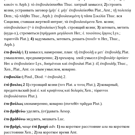
κακόν τι Arph.): τὸ ἐπιβουλεύσασθαι Thuc. хитрый замысел;
2)
строить
козни, устраивать заговор (μήτ᾽ ἐ. μήτ᾽ ἐπιβουλεύεσθαι Plat., Arst.; τῇ πολιτείᾳ
Dem.; τῷ πλήθει Thuc., Arph.): ἐπιβουλευομένη ἡ πᾶσα Σικελία Thuc. вся
Сицилия, ставшая жертвой интриг; τὰ ἐπιβουλευόμενα Xen. козни;
οὑπιβουλεύων (= ὁ ἐπιβουλεύων) Soph. строящий козни;
3)
затевать, метить
(куда-л.), стремиться (πρήγμασι μεγάλοισι Her.; ἐ. τοιούτοις ἔργοις Lys.;
τυραννίδι Plat.);
4)
задумывать, затевать, решать (ποιεῖν τι Her., Thuc.,
Arph.).
ἐπι-βουλή
ἡ
1)
замысел, намерение, план: τῇ ἐπιβοολῇ
и
μετ᾽ ἐπιβουλῆς Plat.
умышленно, преднамеренно;
2)
преимущ.
злой умысел (ἐπιβουλὴν ἀρτύειν
Her.
и
ἐπιβουλεύειν Lys., δυσμένειαι καὶ ἐπιβουλαί Plat.): ἐξ ἐπιβουλῆς Thuc.,
Xen., Plat., Arst. со злым умыслом, коварно.
ἐπιβουλία
ἡ Pind., Diod. = ἐπιβουλή 2.
ἐπί-βουλος 2
1)
строящий козни (τινι Plat.
и
τινος Plut.);
2)
коварный,
предательский (καὶ ἐ. καὶ κρυψίνους καὶ δολερός Xen.; τύραννοι
ἐπιβουλότατοι Plut.).
ἐπι-βούλως
злонамеренно, коварно (συντεθὲν πρᾶγμα Plut.).
ἐπι-βρᾰβεύω
уделять, (от)давать Aesop.
ἐπι-βρᾰδύνω
медлить, мешкать Luc.
ἐπι-βρᾰχύ,
чаще
ἐπὶ βραχύ
adv.
1)
на короткое расстояние
или
на коротком
расстоянии Xen.;
2)
на короткое время Arst.