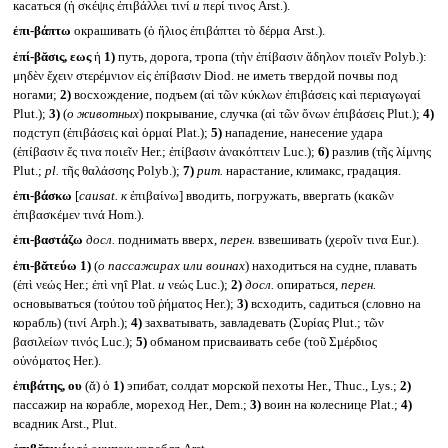
касаться (ἡ σκέψις ἐπιβάλλει τινί
и
περί τινος Arst.).
ἐπι-βάπτω
окрашивать (ὁ ἥλιος ἐπιβάπτει τὸ δέρμα Arst.).
ἐπί-βᾰσις, εως
ἡ
1)
путь, дорога, тропа (τὴν ἐπίβασιν ἄδηλον ποιεῖν Polyb.):
μηδὲν ἔχειν στερέμνιον εἰς ἐπίβασιν Diod. не иметь твердой почвы под
ногами;
2)
восхождение, подъем (αἱ τῶν κύκλων ἐπιβάσεις καὶ περιαγωγαί
Plut.);
3)
(
о животных
) покрывание, случка (αἱ τῶν ὄνων ἐπιβάσεις Plut.);
4)
подступ (ἐπιβάσεις καὶ ὁρμαί Plat.);
5)
нападение, нанесение удара
(ἐπίβασιν ἔς τινα ποιεῖν Her.; ἐπίβασιν ἀνακόπτειν Luc.);
6)
разлив (τῆς λίμνης
Plut.;
pl.
τῆς θαλάσσης Polyb.);
7)
рит.
нарастание, климакс, градация.
ἐπι-βάσκω
[
causat.
к
ἐπιβαίνω] вводить, погружать, ввергать (κακῶν
ἐπιβασκέμεν τινά Hom.).
ἐπι-βαστάζω
досл.
поднимать вверх,
перен.
взвешивать (χεροῖν τινα Eur.).
ἐπι-βᾰτεύω
1)
(
о пассажирах или воинах
) находиться на судне, плавать
(ἐπὶ νεώς Her.; ἐπὶ νηΐ Plat.
и
νεώς Luc.);
2)
досл.
опираться,
перен.
основываться (τούτου τοῦ ῥήματος Her.);
3)
всходить, садиться (словно на
корабль) (τινί Arph.);
4)
захватывать, завладевать (Συρίας Plut.; τῶν
βασιλείων τινός Luc.);
5)
обманом присваивать себе (τοῦ Σμέρδιος
οὐνόματος Her.).
ἐπιβάτης, ου
(ᾰ) ὁ
1)
эпибат, солдат морской пехоты Her., Thuc., Lys.;
2)
пассажир на корабле, мореход Her., Dem.;
3)
воин на колеснице Plat.;
4)
всадник Arst., Plut.