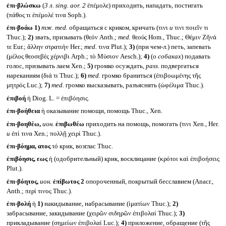
ἐπι-βλώσκω
(
3 л.
sing. aor. 2
ἐπέμολε) приходить, нападать, постигать
(πάθος τι ἐπέμολέ τινα Soph.).
ἐπι-βοάω
1)
тж.
med.
обращаться с криком, кричать (τινι
и
τινι ποιεῖν τι
Thuc.);
2)
звать, призывать (θεόν Anth.;
med.
θεούς Hom., Thuc.; Θέμιν Ζῆνά
τε Eur.; ἄλλην στρατιήν Her.;
med.
τινα Plut.);
3)
(при чем-л.) петь, запевать
(μέλος θεοσεβὲς χέρνιβι Arph.; τὸ Μύσιον Aesch.);
4)
(
о собаках
) подавать
голос, призывать лаем Xen.;
5)
громко осуждать,
pass.
подвергаться
нареканиям (διά τι Thuc.);
6)
med.
громко браниться (ἐπιβοωμένης τῆς
μητρός Luc.);
7)
med.
громко высказывать, разъяснять (ὠφέλιμα Thuc.).
ἐπιβοή
ἡ Diog. L. = ἐπιβόησις.
ἐπι-βοήθεια
ἡ оказывание помощи, помощь Thuc., Xen.
ἐπι-βοηθέω,
ион.
ἐπιβωθέω
приходить на помощь, помогать (τινι Xen., Her.
и
ἐπί τινα Xen.; πολλῇ χειρί Thuc.).
ἐπι-βόημα, ατος
τό крик, возглас Thuc.
ἐπιβόησις, εως
ἡ (одобрительный) крик, восклицание (κρότοι καὶ ἐπιβοήσεις
Plut.).
ἐπι-βόητος,
ион.
ἐπίβωτος 2
опороченный, покрытый бесславием (Anacr.,
Anth.; περί τινος Thuc.).
ἐπι-βολή
ἡ
1)
накидывание, набрасывание (ἱματίων Thuc.);
2)
забрасывание, закидывание (χειρῶν σιδηρῶν ἐπιβολαί Thuc.);
3)
прикладывание (σημείων ἐπιβολαί Luc.);
4)
приложение, обращение (τῆς