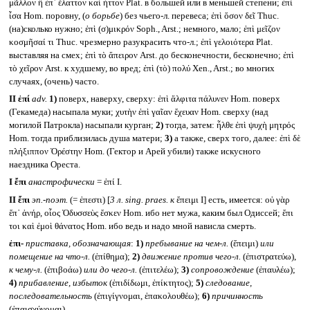
μᾶλλον ἢ ἐπ᾽ ἔλαττον καί ἧττον Plat. в большей или в меньшей степени; ἐπὶ
ἶσα Hom. поровну, (
о борьбе
) без чьего-л. перевеса; ἐπὶ ὅσον δεῖ Thuc.
(на)сколько нужно; ἐπὶ (σ)μικρόν Soph., Arst.; немного, мало; ἐπὶ μεῖζον
κοσμῆσαί τι Thuc. чрезмерно разукрасить что-л.; ἐπὶ γελοιότερα Plat.
выставляя на смех; ἐπὶ τὸ ἄπειρον Arst. до бесконечности, бесконечно; ἐπὶ
τὸ χεῖρον Arst. к худшему, во вред; ἐπὶ (τὸ) πολύ Xen., Arst.; во многих
случаях, (очень) часто.
II
ἐπί
adv.
1)
поверх, наверху, сверху: ἐπὶ ἄλφιτα πάλυνεν Hom. поверх
(Гекамеда) насыпала муки; χυτὴν ἐπὶ γαῖαν ἔχευαν Hom. сверху (над
могилой Патрокла) насыпали курган;
2)
тогда, затем: ἦλθε ἐπὶ ψυχὴ μητρός
Hom. тогда приблизилась душа матери;
3)
а также, сверх того, далее: ἐπὶ δὲ
πλήξιππον Ὀρέστην Hom. (Гектор и Арей убили) также искусного
наездника Ореста.
I
ἔπι
анастрофически
= ἐπί I.
II
ἔπι
эп.-поэт.
(= ἐπεστι) [
3 л.
sing. praes.
к
ἔπειμι I] есть, имеется: οὐ γὰρ
ἔπ᾽ ἀνήρ, οἷος Ὀδυσσεὺς ἔσκεν Hom. ибо нет мужа, каким был Одиссей; ἔπι
τοι καὶ ἐμοὶ θάνατος Hom. ибо ведь и надо мной нависла смерть.
ἐπι-
приставка, обозначающая
:
1)
пребывание на чем-л.
(ἔπειμι)
или
помещение на что-л.
(ἐπίθημα);
2)
движение против чего-л.
(ἐπιστρατεύω),
к чему-л.
(ἐπιβοάω)
или до чего-л.
(ἐπιτελέω);
3)
сопровождение
(ἐπαυλέω);
4)
прибавление, избыток
(ἐπιδίδωμι, ἐπίκτητος);
5)
следование,
последовательность
(ἐπιγίγνομαι, ἐπακολουθέω);
6)
причинность
(ἐπαισχύνομαι).