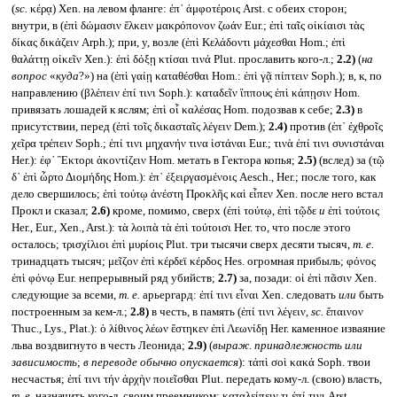
(
sc.
κέρᾳ) Xen. на левом фланге: ἐπ᾽ ἀμφοτέροις Arst. с обеих сторон;
внутри, в (ἐπὶ δώμασιν ἕλκειν μακρόπονον ζωάν Eur.; ἐπὶ ταῖς οἰκίαισι τὰς
δίκας δικάζειν Arph.); при, у, возле (ἐπὶ Κελάδοντι μάχεσθαι Hom.; ἐπὶ
θαλάττῃ οἰκεῖν Xen.): ἐπὶ δόξῃ κτίσαι τινά Plut. прославить кого-л.;
2.2)
(
на
вопрос
«
куда
?») на (ἐπὶ γαίῃ καταθέσθαι Hom.: ἐπὶ γᾷ πίπτειν Soph.); в, к, по
направлению (βλέπειν ἐπί τινι Soph.): καταδεῖν ἵππους ἐπὶ κάπῃσιν Hom.
привязать лошадей к яслям; ἐπὶ οἷ καλέσας Hom. подозвав к себе;
2.3)
в
присутствии, перед (ἐπὶ τοῖς δικασταῖς λέγειν Dem.);
2.4)
против (ἐπ᾽ ἐχθροῖς
χεῖρα τρέπειν Soph.; ἐπί τινι μηχανήν τινα ἱστάναι Eur.; τινὰ ἐπί τινι συνιστάναι
Her.): ἐφ᾽ Ἓκτορι ἀκοντίζειν Hom. метать в Гектора копья;
2.5)
(вслед) за (τῷ
δ᾽ ἐπὶ ὦρτο Διομήδης Hom.): ἐπ᾽ ἐξειργασμένοις Aesch., Her.; после того, как
дело свершилось; ἐπὶ τούτῳ ἀνέστη Προκλῆς καὶ εἶπεν Xen. после него встал
Прокл и сказал;
2.6)
кроме, помимо, сверх (ἐπὶ τούτῳ, ἐπὶ τῷδε
и
ἐπὶ τούτοις
Her., Eur., Xen., Arst.): τὰ λοιπὰ τὰ ἐπὶ τούτοισι Her. то, что после этого
осталось; τρισχίλιοι ἐπὶ μυρίοις Plut. три тысячи сверх десяти тысяч,
т. е.
тринадцать тысяч; μεῖζον ἐπὶ κέρδεϊ κέρδος Hes. огромная прибыль; φόνος
ἐπὶ φόνῳ Eur. непрерывный ряд убийств;
2.7)
за, позади: οἱ ἐπὶ πᾶσιν Xen.
следующие за всеми,
т. е.
арьергард: ἐπί τινι εἶναι Xen. следовать
или
быть
построенным за кем-л.;
2.8)
в честь, в память (ἐπί τινι λέγειν,
sc.
ἔπαινον
Thuc., Lys., Plat.): ὁ λίθινος λέων ἕστηκεν ἐπὶ Λεωνίδῃ Her. каменное изваяние
льва воздвигнуто в честь Леонида;
2.9)
(
выраж. принадлежность или
зависимость
;
в переводе обычно опускается
): τἀπὶ σοὶ κακά Soph. твои
несчастья; ἐπί τινι τήν ἀρχὴν ποιεῖσθαι Plut. передать кому-л. (свою) власть,
т. е.
назначить кого-л. своим преемником; καταλείπειν τι ἐπί τινι Arst.