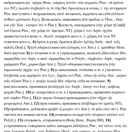
набрасывать (
sc.
τρίχας Hom.; κάρφος λεπτὸν τοῖς σώμασιν Plut.; τὰ ἱμάτιά
τινι NT): ἑωυτὸν ἐπιβαλεῖν ἐς τὸ πῦρ Her. броситься в огонь; ἐ. τὴν ἀντίρρησιν
Plut. выступить с возражением;
med.
возлагать, надевать на себя (πλόκον
ἀνθέων χαίταισιν Eur.);
2)
насыпать, наваливать (ἐπὶ ἁμάξας τι Thuc.; ὕλην
καὶ γῆν Xen.; κόπρον ἐπί τι Plat.);
3)
класть, накладывать (τὴν χεῖρα τῇ λαβῇ
τοῦ ξίφους Plut.; τὴν χεῖρα ἐπ᾽ ἄροτρον NT): χεῖρα ἐ. τινι Arph. грубо
прикоснуться к кому-л., Aesch. покарать кого-л.; ἐ. χεῖρας ἐπί τινα NT
схватить кого-л.;
4)
брать в руки, браться (βοῶν ἐχέτλῃ Anth.;
med.
τοῖς
αὐλοῖς Diod.);
5)
(
об ударах
) наносить (πληγάς τινι Xen.): ἐ. ἱμάσθλην Hom.
бить кнутом;
6)
(
о печатях и т. п.
) прикладывать, налагать (δακτύλιον Her.;
σφραγῖδάς τινι Arph.
и med.
σφραγῖδας ἐπι τι Polyb.; σύμβολον Arph.; σημεῖα
γράμμασι Plat., χαρακτῆρα Arst.);
7)
(
об обязанностях
) возлагать (τὴν
ταμιευτικὴν ἀρχήν τινι Plut.);
8)
(
о наказаниях, податях и т. п.
) налагать
(ἐπιβολάς
или
ἀργύριόν τινι Lys.; ζημίας τινί Plat.; τέλος τῷ σιτίῳ Arst.; φόρον
ταῖς πόλεσι Plut.): ἐ. φυγὴν ἑωυτῷ Her. обречь себя на изгнание;
9)
(нис)посылать, причинять (ἀνάλγητά τινι Soph.; λύπην τινί Eur.; φόβους
ψυχαῖς Plat.);
10)
(
о лекарствах и т. п.
) прикладывать, применять (κρόκον
καὶ νάρδον Plut.);
11)
(
о мерах длины
) прикладывать (τὸν πῆχυν τῷ
μετρουμένῳ Arst.);
12)
приставлять, пришивать (ἐπίβλημα ἐπὶ ἱματίῳ NT);
13)
прибавлять, добавлять (μηδὲν ἢ μικρόν τινι Arst.): τὸ φῶς νέον ἀεὶ ἐ. Plat.
светить все новым светом;
14)
помещать позади (τὸν τέταρτον στόλον τινί
Polyb.);
15)
отплывать, отправляться (Φεάς Hom.; Φεράς HH);
16)
устремляться, совершать набег, нападать (ἀλλήλοις Plat.; ἐπὶ τόπον τινά, εἰς
τοὺς Λοκρούς Polyb.; τοῖς Ἀρβήλοις Diod.; τοῖς μυρίοις,
sc.
πολεμίοις Plut.;