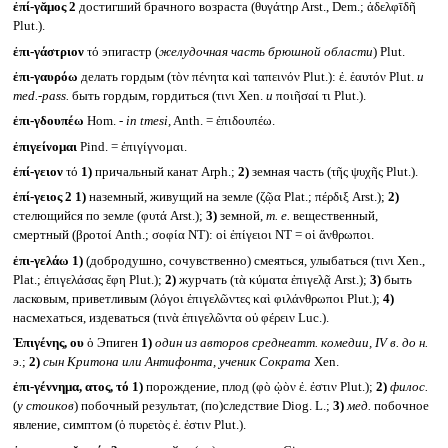
ἐπί-γᾰμος 2
достигший брачного возраста (θυγάτηρ Arst., Dem.; ἀδελφῑδῆ
Plut.).
ἐπι-γάστριον
τό эпигастр (
желудочная часть брюшной области
) Plut.
ἐπι-γαυρόω
делать гордым (τὸν πένητα καὶ ταπεινόν Plut.): ἐ. ἑαυτόν Plut.
и
med.-pass.
быть гордым, гордиться (τινι Xen.
и
ποιῆσαί τι Plut.).
ἐπι-γδουπέω
Hom. -
in tmesi,
Anth. = ἐπιδουπέω.
ἐπιγείνομαι
Pind. = ἐπιγίγνομαι.
ἐπί-γειον
τό
1)
причальный канат Arph.;
2)
земная часть (τῆς ψυχῆς Plut.).
ἐπί-γειος 2
1)
наземный, живущий на земле (ζῷα Plat.; πέρδιξ Arst.);
2)
стелющийся по земле (φυτά Arst.);
3)
земной,
т. е.
вещественный,
смертный (βροτοί Anth.; σοφία NT): οἱ ἐπίγειοι NT = οἱ ἄνθρωποι.
ἐπι-γελάω
1)
(добродушно, сочувственно) смеяться, улыбаться (τινι Xen.,
Plat.; ἐπιγελάσας ἔφη Plut.);
2)
журчать (τὰ κύματα ἐπιγελᾷ Arst.);
3)
быть
ласковым, приветливым (λόγοι ἐπιγελῶντες καὶ φιλάνθρωποι Plut.);
4)
насмехаться, издеваться (τινὰ ἐπιγελῶντα οὐ φέρειν Luc.).
Ἐπιγένης, ου
ὁ Эпиген
1)
один из авторов среднеатт. комедии,
IV
в. до н.
э.
;
2)
сын Критона или Антифонта, ученик Сократа
Xen.
ἐπι-γέννημα, ατος, τό
1)
порождение, плод (φὸ ᾠὸν ἐ. ἐστιν Plut.);
2)
филос.
(
у стоиков
) побочный результат, (по)следствие Diog. L.;
3)
мед.
побочное
явление, симптом (ὁ πυρετὸς ἐ. ἐστιν Plut.).