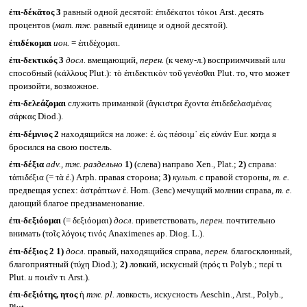
ἐπι-δέκᾰτος 3
равный одной десятой: ἐπιδέκατοι τόκοι Arst. десять
процентов (
мат. тж.
равный единице и одной десятой).
ἐπιδέκομαι
ион.
= ἐπιδέχομαι.
ἐπι-δεκτικός 3
досл.
вмещающий,
перен.
(к чему-л.) восприимчивый
или
способный (κάλλους Plut.): τὸ ἐπιδεκτικὸν τοῦ γενέσθαι Plut. то, что может
произойти, возможное.
ἐπι-δελεάζομαι
служить приманкой (ἄγκιστρα ἔχοντα ἐπιδεδελασμένας
σάρκας Diod.).
ἐπι-δέμνιος 2
находящийся на ложе: ἐ. ὡς πέσοιμ᾽ εἰς εὐνάν Eur. когда я
бросился на свою постель.
ἐπι-δέξια
adv.,
тж. раздельно
1)
(слева) направо Xen., Plat.;
2)
справа:
τἀπιδέξια (= τὰ ἐ.) Arph. правая сторона;
3)
культ.
с правой стороны,
т. е.
предвещая успех: ἀστράπτων ἐ. Hom. (Зевс) мечущий молнии справа,
т. е.
дающий благое предзнаменование.
ἐπι-δεξιόομαι
(= δεξιόομαι)
досл.
приветствовать,
перен.
почтительно
внимать (τοῖς λόγοις τινός Anaximenes ap. Diog. L.).
ἐπι-δέξιος 2
1)
досл.
правый, находящийся справа,
перен.
благосклонный,
благоприятный (τύχη Diod.);
2)
ловкий, искусный (πρός τι Polyb.; περί τι
Plut.
и
ποιεῖν τι Arst.).
ἐπι-δεξιότης, ητος
ἡ
тж.
pl.
ловкость, искусность Aeschin., Arst., Polyb.,