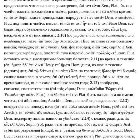
предоставить что-л. на чье-л. усмотрение; ἐπί τινι εἶναι Xen., Plat.; быть в
чьей-л. власти, находиться в чьем-л. распоряжении: ἐπὶ τῷ πλήθει κράτος,
sc.
ἐστίν Soph. власть принадлежит народу; ἐπί τινι ποιεῖν Dem.
и
ποιεῖσθαι
Plut. подчинить чьей-л. власти; τὰ πάντα τότ᾽ ἦν ἐπὶ τοῖς τότ᾽ ἔθεσι Dem. все
было тогда обусловлено тогдашними нравами; τὸ ἐπὶ τούτοις εἶναι Lys.
насколько это от них зависит;
2.10)
(
об управлении, начальствовании или
владении
) во главе: ἐπὶ τοσούτῳ στρατεύματι Thuc. во главе столь большого
войска; ναύαρχος ἐπὶ ταῖς ναυσίν Xen. флотоводец; ὁ ἐπὶ τοῖς καμήλοις Xen.
погонщик верблюдов; ἀπολιπεῖν τινα κληρονόμον ἐπὶ πολλοῖς κτήμασιν Plut.
оставить кого-л. наследником больших богатств;
2.11)
во время, в течение
(ἐφ᾽ ἡμέρῃ ἠδ᾽ ἐπὶ νυκτί Hes.): ἐπ᾽ ἤματι Hom. днем,
но тж.
в течение
(одного) дня; ἐπὶ τῷ δείπνῳ (
или
σίτῳ) Xen. за трапезой; ἥλιος ἧν ἐπὶ δυσμαῖς
солнце клонилось к закату; ἐπὶ (τῇ) τελευτῇ Arst. в конце; ἐπὶ κυνί Arst. во
время каникул,
т. е.
в самое знойное время года;
2.12)
сообразно,
согласно, соответственно (ἐπὶ τοῖς νόμοις Dem.; καλεῖσθαι Ῥώμην ἐπὶ
Ῥωμύλῳ τὴν πόλιν Plut.): κεκλῆσθαι ἐπί τινι Plat. быть названным по имени
чего-л.; ἐπὶ πᾶσι οικαίοις Aeschin., Dem.; по всей справедливости;
2.13)
вследствие, по поводу, из-за (ἐπί τινι μάλα πολλὰ παθεῖν Hom., γελᾶν ἐπί τινι
Aesch.): ἐπ᾽ εὐνοία τῆς πόλεως Lys. из любви к отечеству; ἐφ᾽ αἵματι φεύγειν
Dem. подвергнуться изгнанию за убийство;
2.14)
с целью, ради, для: ἐφ᾽
οἶς ἐλήλυθας Soph. (то), ради чего ты прибыл; ὀδόντες ἐπὶ τῷ διαιρεῖν Arst.
зубы для разрезания (пищи),
т. е.
резцы; ἐπὶ θανάτῳ συλλαβεῖν Isocr., Diod.,
Luc.; схватить и предать смерти; ἐπὶ σωτηρίᾳ κοινῇ Plut. для общего блага;