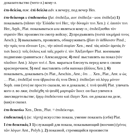
доказательство (чего-л.) кому-л.
ἐπι-δείελα,
тж.
ἐπὶ δείελα
adv.
к вечеру, под вечер Hes.
ἐπι-δείκνυμι
и
ἐπιδεικνύω
(
fut.
ἐπιδείξω,
aor.
ἐπέδειξα -
ион.
ἐπέδεξα)
1)
показывать (πᾶσαν τὴν Ἑλλάδα τινί Her.; τὴν δύναμίν τινι Xen.): ἐ. ἑαυτόν τινι
Her., Arph., Plat. показываться
или
являться кому-л.; ἐπιδείξασθαι τὸν
στρατόν Her. произвести смотр войску;
2)
предъявлять (πιστὰ τεκμήριά τινος
Aesch.);
3)
выказывать, проявлять, обнаруживать (βίαν ἐν ἀέθλοισιν Pind.;
τὴν πρός τινα εὔνοιαν Lys.; τὴν αὑτοῦ σοφίαν Xen.;
med.
τὰς αὑτῶν ἀρετὰς ἔν
τισι Isocr.): τοῖς ὅπλοις καὶ ταῖς χερσὶν ἐ. τὸν Ἀλέξανδρον Plut. военными
подвигами сравняться с Александром;
4)
med.
выставлять на показ (τὸν
πλοῦτον Arst.): λόγον τινὶ ἐ. Xen. мараться блеснуть перед кем-л. своим
красноречием;
5)
med.
выставлять себя напоказ (ἄλλοις Xen.);
6)
показывать, доказывать (τι Plat., Aeschin., Arst.; ὅτι … Xen., Plat., Arst.
и
ὡς
… Plat.; ἐπιδεῖξαί τινα ὑβρικότα εἴς τινα Dem.): ἐπέδειξαν οὐ λόγῳ μόνον
Soph. они (это) не просто сказали, но и доказали; ἐ. τινὰ ψευδῆ Plat. уличать
кого-л. во лжи; ἐπεδείχθη τὰ ψευδῆ μαρτυρῶν Isocr. он был уличен в
лжесвидетельстве; ἔργῳ ἐπεδείκνυτο καὶ ἔλεγεν Xen. он доказал на деле,
(как) и сказал.
ἐπι-δεικνύω
Xen., Dem., Plut. = ἐπιδείκνυμι.
ἐπιδεικτική
ἡ (
sc.
τέχνη) искусство показа, умение показать (себя) Plat.
I
ἐπι-δεικτικός 3
1)
служащий для показа, показывающий (воочию) (γένος
τῶν λόγων Arst., Polyb.);
2)
показной, стремящийся произвести