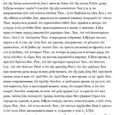
ἐπὶ τῆς Ἀσίας κατοικοῦντες Isocr. жители Азии; ἐπὶ τῆς οἰκίας Polyb. дома;
1.2)
(
на вопрос
«
куда
?») на (ἐπὶ τῆς γῆς καταπίπτειν Xen.); в, к, по
направлению (ἐπὶ τοῦ κόλπου πλεῦσαι Thuc.; ἡ ἐπὶ Βαβυλῶνος ὁδός Xen.): ἐπὶ
τῆς εὐθείας κινεῖσθαι Arst. двигаться по прямой (линии); ἀναχωρεῖν ἐπ᾽ οἴκου
Thuc. вернуться домой; ἐπί στρατοπέδου ἐλθεῖν Xen. прийти в лагерь; ἐπὶ
γνώμης τινός γενέσθαι Dem. присоединиться к чьему-л. мнению;
1.3)
в
присутствии, перед (лицом) (ἐπὶ μαρτύρων Isae., Xen.; ἐπὶ τοῦ δικαστηρίοιυ
Isocr., Arst.): ἐπ᾽ ἐκκλησίας Thuc. в народном собрании;
1.4)
(
при числах,
мерах и т. п.
) по; ἐφ᾽ ἑνός Xen. по одному, поодиночке; τὸ μέτωπον ἐπὶ
τριακοσίων, τὸ δὲ βάθος ἐφ᾽ ἑκατόν Xen. по триста (человек) по фронту и по
сто в глубину; ἐπὶ τεττάρων Thuc. по четыре (в ряд)
или
в четыре ряда; ἐπὶ
ὀκτὼ πλίνθων τὸ εὖρος Xen. по восемь кирпичей в ширину;
1.5)
во время, в,
при (ἐπὶ Κρόνου Hes., Plat.; ἐπὶ τῶν ἡμετέρων προγόνων Xen.; ἐπὶ δείπνου
Luc.; ἐπὶ τῶν δείπνων Diod.
и
ἐπὶ τῆς τραπέζης Plut.): ἐπὶ τῶν πράξεων Xen.
при наличии дела, когда нужно действовать; ἐπὶ τῆς ἐμῆς ζόης Her. при моей
жизни, пока я жив; ἐπ᾽ ἐμεῦ Her., ἐπ᾽ ἐμοῦ Dem. в мое время; οἱ ἐφ᾽ ἡμῶν Xen.
наши современники; ἐπὶ σχολῆς Aeschin. в свободное время, на досуге; ἐπὶ
τοῦ παρόντος Arst. в настоящий момент, пока; ἐπὶ καιροῦ Dem.
и
ἐπὶ τῶν
καιρῶν Aeschin. вовремя, кстати: ἐπὶ μιᾶς ἡμέρας Luc. в один (и тот же)
день; ταύτας (τὰς πόλιας) ἐπ᾽ ἡμέρης ἑκάστης αἵρεε Her. (Даврис) брал эти
города по одному в день;
1.6)
по поводу, насчет, относительно, о (ἐπί τινος
λέγειν Plat., Arst.; ἐπί τινος σκοπεῖν Xen.; ἐπὶ πάντων ὀργίζεσθαι Dem.): κρίνειν
τι ἐπί τινος Dem. высказывать какое-л. суждение о чем-л.;
1.7)
в