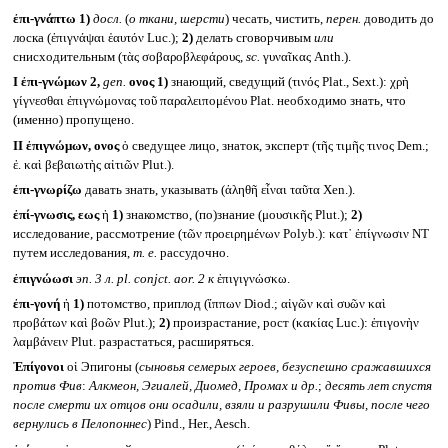
ἐπι-γνάπτω
1)
досл.
(
о ткани, шерсти
) чесать, чистить,
перен.
доводить до
лоска (ἐπιγνάψαι ἑαυτόν Luc.);
2)
делать сговорчивым
или
снисходительным (τὰς σοβαροβλεφάρους,
sc.
γυναῖκας Anth.).
I
ἐπι-γνώμων 2,
gen.
ονος
1)
знающий, сведущий (τινός Plat., Sext.): χρὴ
γίγνεσθαι ἐπιγνώμονας τοῦ παραλειπομένου Plat. необходимо знать, что
(именно) пропущено.
II
ἐπιγνώμων, ονος
ὁ сведущее лицо, знаток, эксперт (τῆς τιμῆς τινος Dem.;
ἐ. καὶ βεβαιωτὴς αἰτιῶν Plut.).
ἐπι-γνωρίζω
давать знать, указывать (ἀληθῆ εἶναι ταῦτα Xen.).
ἐπί-γνωσις, εως
ἡ
1)
знакомство, (по)знание (μουσικῆς Plut.);
2)
исследование, рассмотрение (τῶν προειρημένων Polyb.): κατ᾽ ἐπίγνωσιν NT
путем исследования,
т. е.
рассудочно.
ἐπιγνώωσι
эп. 3 л.
pl. conjct. aor. 2
к
ἐπιγιγνώσκω.
ἐπι-γονή
ἡ
1)
потомство, приплод (ἵππων Diod.; αἰγῶν καὶ συῶν καὶ
προβάτων καὶ βοῶν Plut.);
2)
произрастание, рост (κακίας Luc.): ἐπιγονὴν
λαμβάνειν Plut. разрастаться, расширяться.
Ἐπίγονοι
οἱ Эпигоны (
сыновья семерых героев, безуспешно сражавшихся
против Фив
:
Алкмеон, Эгиалей, Диомед, Промах и др.
;
десять лет спустя
после смерти их отцов они осадили, взяли и разрушили Фивы, после чего
вернулись в Пелопоннес
) Pind., Her., Aesch.