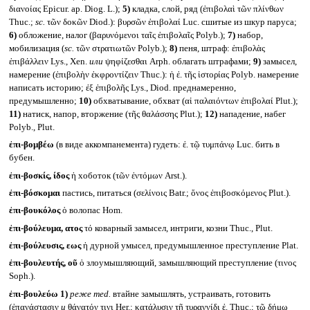
διανοίας Epicur. ap. Diog. L.);
5)
кладка, слой, ряд (ἐπιβολαὶ τῶν πλίνθων
Thuc.;
sc.
τῶν δοκῶν Diod.): βυρσῶν ἐπιβολαί Luc. сшитые из шкур паруса;
6)
обложение, налог (βαρυνόμενοι ταῖς ἐπιβολαῖς Polyb.);
7)
набор,
мобилизация (
sc.
τῶν στρατιωτῶν Polyb.);
8)
пеня, штраф: ἐπιβολὰς
ἐπιβάλλειν Lys., Xen.
или
ψηφίζεσθαι Arph. облагать штрафами;
9)
замысел,
намерение (ἐπιβολὴν ἐκφροντίζειν Thuc.): ἡ ἐ. τῆς ἱστορίας Polyb. намерение
написать историю; ἐξ ἐπιβολῆς Lys., Diod. преднамеренно,
предумышленно;
10)
обхватывание, обхват (αἱ παλαιόντων ἐπιβολαί Plut.);
11)
натиск, напор, вторжение (τῆς θαλάσσης Plut.);
12)
нападение, набег
Polyb., Plut.
ἐπι-βομβέω
(в виде аккомпанемента) гудеть: ἐ. τῷ τυμπάνῳ Luc. бить в
бубен.
ἐπι-βοσκίς, ίδος
ἡ хоботок (τῶν ἐντόμων Arst.).
ἐπι-βόσκομαι
пастись, питаться (σελίνοις Batr.; ὄνος ἐπιβοσκόμενος Plut.).
ἐπι-βουκόλος
ὁ волопас Hom.
ἐπι-βούλευμα, ατος
τό коварный замысел, интриги, козни Thuc., Plut.
ἐπι-βούλευσις, εως
ἡ дурной умысел, предумышленное преступление Plat.
ἐπι-βουλευτής, οῦ
ὁ злоумышляющий, замышляющий преступление (τινος
Soph.).
ἐπι-βουλεύω
1)
реже
med.
втайне замышлять, устраивать, готовить
(ἐπανάστασιν
и
θάνατόν τινι Her.; κατάλυσιν τῇ τυραννίδι ἐ. Thuc.; τῷ δήμῳ