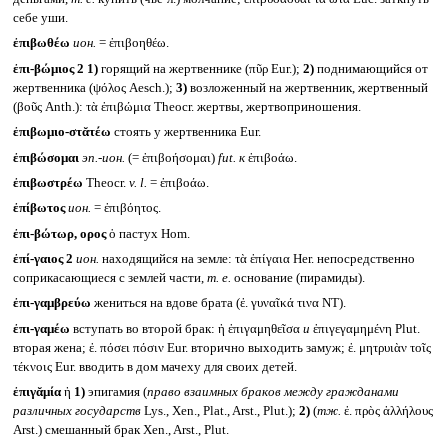
себе уши.
ἐπιβωθέω
ион.
= ἐπιβοηθέω.
ἐπι-βώμιος 2
1)
горящий на жертвеннике (πῦρ Eur.);
2)
поднимающийся от
жертвенника (ψόλος Aesch.);
3)
возложенный на жертвенник, жертвенный
(βοῦς Anth.): τὰ ἐπιβώμια Theocr. жертвы, жертвоприношения.
ἐπιβωμιο-στᾰτέω
стоять у жертвенника Eur.
ἐπιβώσομαι
эп.-ион.
(= ἐπιβοήσομαι)
fut.
к
ἐπιβοάω.
ἐπιβωστρέω
Theocr.
v. l.
= ἐπιβοάω.
ἐπίβωτος
ион.
= ἐπιβόητος.
ἐπι-βώτωρ, ορος
ὁ пастух Hom.
ἐπί-γαιος 2
ион.
находящийся на земле: τὰ ἐπίγαια Her. непосредственно
соприкасающиеся с землей части,
т. е.
основание (пирамиды).
ἐπι-γαμβρεύω
жениться на вдове брата (ἐ. γυναῖκά τινα NT).
ἐπι-γαμέω
вступать во второй брак: ἡ ἐπιγαμηθεῖσα
и
ἐπιγεγαμημένη Plut.
вторая жена; ἐ. πόσει πόσιν Eur. вторично выходить замуж; ἐ. μητρυιὰν τοῖς
τέκνοις Eur. вводить в дом мачеху для своих детей.
ἐπιγᾰμία
ἡ
1)
эпигамия (
право взаимных браков между гражданами
различных государств
Lys., Xen., Plat., Arst., Plut.);
2)
(
тж.
ἐ. πρὸς ἀλλήλους
Arst.) смешанный брак Xen., Arst., Plut.