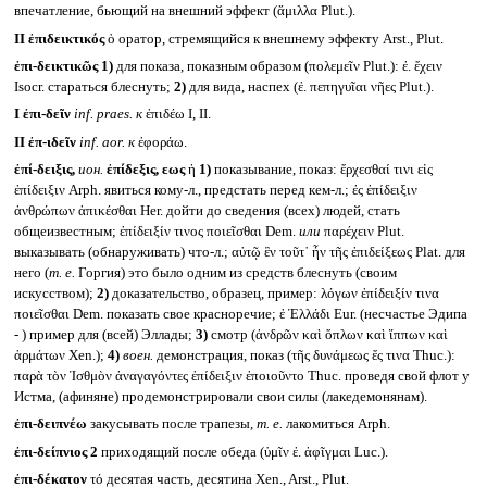
впечатление, бьющий на внешний эффект (ἅμιλλα Plut.).
II
ἐπιδεικτικός
ὁ оратор, стремящийся к внешнему эффекту Arst., Plut.
ἐπι-δεικτικῶς
1)
для показа, показным образом (πολεμεῖν Plut.): ἐ. ἔχειν
Isocr. стараться блеснуть;
2)
для вида, наспех (ἐ. πεπηγυῖαι νῆες Plut.).
I
ἐπι-δεῖν
inf. praes.
к
ἐπιδέω I, II.
II
ἐπ-ιδεῖν
inf. aor.
к
ἐφοράω.
ἐπί-δειξις,
ион.
ἐπίδεξις, εως
ἡ
1)
показывание, показ: ἔρχεσθαί τινι εἰς
ἐπίδειξιν Arph. явиться кому-л., предстать перед кем-л.; ἐς ἐπίδειξιν
ἀνθρώπων ἀπικέσθαι Her. дойти до сведения (всех) людей, стать
общеизвестным; ἐπίδειξίν τινος ποιεῖσθαι Dem.
или
παρέχειν Plut.
выказывать (обнаруживать) что-л.; αὐτῷ ἓν τοῦτ᾽ ἦν τῆς ἐπιδείξεως Plat. для
него (
т. е.
Горгия) это было одним из средств блеснуть (своим
искусством);
2)
доказательство, образец, пример: λόγων ἐπίδειξίν τινα
ποιεῖσθαι Dem. показать свое красноречие; ἐ Ἑλλάδι Eur. (несчастье Эдипа
- ) пример для (всей) Эллады;
3)
смотр (ἀνδρῶν καὶ ὅπλων καὶ ἵππων καὶ
ἁρμάτων Xen.);
4)
воен.
демонстрация, показ (τῆς δυνάμεως ἔς τινα Thuc.):
παρὰ τὸν Ἰσθμὸν ἀναγαγόντες ἐπίδειξιν ἐποιοῦντο Thuc. проведя свой флот у
Истма, (афиняне) продемонстрировали свои силы (лакедемонянам).
ἐπι-δειπνέω
закусывать после трапезы,
т. е.
лакомиться Arph.
ἐπι-δείπνιος 2
приходящий после обеда (ὑμῖν ἐ. ἀφῖγμαι Luc.).
ἐπι-δέκατον
τό десятая часть, десятина Xen., Arst., Plut.