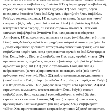
перен.
τὰ κύματα ἐπέβαλλεν εἰς τὸ πλοῖον NT): ἡ ἑτέρα (γραμμὴ) ἐπιβάλλει τῆς
ἑτέρας Arst. одна линия пересекает другую;
17)
досл.
падать,
перен.
восходить: ὅπου ἂν ὁ ἥλιος ἐπιβάλλῃ Arst.
и
ἅμα τῷ τὸν ἥλιον ἐπιβάλλειν
Polyb., с восходом солнца;
18)
приходить на смену, (за кем
или
чем-л.)
следовать (ἑξῆς Polyb.; τινί Plut.
и
ἐπί τινι Diod.): ἐπιβαλὼν ἔφη Polyb.
выступив в свою очередь, он сказал; ἐπιβαλὼν ἔκλαιεν NT затем он
заплакал; ἐπιβεβληκότες Ἀντιφῶντι Plut. находящиеся в обществе
Антифонта;
19)
приходиться, выпадать на долю (τινί Her., Arst.
и
ἐπί τινα
Dem.): τοὺς Δελφοὺς ἐπέβαλλε τεταρτημόριον τοῦ μισθώματος παρασχεῖν Her.
Дельфам пришлось доставить четверть обусловленной суммы; κατὰ τὸν
ἐπιβάλλοντα καιρόν Arst. когда представится случай; τὸ ἐπιβάλλον (μέρος)
Her., Dem., Polyb., Diod.
и
τὰ ἐπιβάλλοντα Plut. доля, жребий, участь;
20)
приличествовать, подобать, надлежать (φιλοσόφοις ἐπιβάλλει μάλιστα ὁ
σχολαστικὸς βίος Plut.);
21)
(
тж.
ἐ. την διάνοιαν Diod.) (на что-л.)
набрасываться, (за что-л.) приниматься, посвящать себя (τοῖς κοινοῖς
πράγμασιν,
med.
ναυπηγίᾳ Plut.);
22)
med.
отваживаться, предпринимать
(τοσοῦτον ἔργον Plat.; ταύτην τὴν μέθοδον Arst.; τόλμῃ καὶ πράξει τινί Polyb.):
ἐ. αὐθαίρετον δουλείαν Thuc. добровольно отдать себя в рабство;
23)
med.
стремиться, замышлять, затевать (ποιεῖν τι Dem., Polyb.): ἐνάρων
ἐπιβαλλόμενος Hom. жаждущий военной добычи; ἐ. τοῦ εὖ ζῆν Arst.
стремиться к счастливой жизни;
24)
med.
(
о стрелах
) приставлять,
прикладывать
или
накладывать (ἐπὶ ταῖς νευραῖς Xen.): ἐπιβεβλημένοι
τοξόται Xen. приготовившиеся к стрельбе лучники;
25)
med.
относиться,