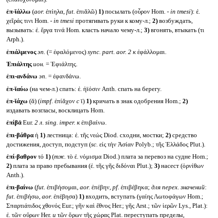
ἐπ-ῐάλλω
(
aor.
ἐπίηλα,
fut.
ἐπιᾰλῶ)
1)
посылать (οὖρον Hom. -
in tmesi
): ἐ.
χεῖράς τινι Hom. -
in tmesi
протягивать руки к кому-л.;
2)
возбуждать,
вызывать: ἐ. ἔργα τινά Hom. класть начало чему-л.;
3)
вгонять, втыкать (τι
Arph.).
ἐπιάλμενος
эп.
(= ἐφαλόμενος)
sync. part. aor. 2
к
ἐφάλλομαι.
Ἐπιάλτης
ион.
= Ἐφιάλτης.
ἐπι-ανδάνω
эп.
= ἐφανδάνω.
ἐπ-ῐαύω
(на чем-л.) спать: ἐ. ἠϊόσιν Anth. спать на берегу.
ἐπ-ῐάχω
(ᾰ) (
impf.
ἐπίᾰχον
с
ῑ)
1)
кричать в знак одобрения Hom.;
2)
издавать возгласы, восклицать Hom.
ἐπίβᾱ
Eur.
2 л.
sing. imper.
к
ἐπιβαίνω.
ἐπι-βάθρα
ἡ
1)
лестница: ἐ. τῆς νεώς Diod. сходни, мостки;
2)
средство
достижения, доступ, подступ (
sc.
εἰς τὴν Ἀσίαν Polyb.; τῆς Ἑλλάδος Plut.).
ἐπί-βαθρον
τό
1)
(
тж.
τὸ ἐ. νόμισμα Diod.) плата за перевоз на судне Hom.;
2)
плата за право пребывания (ἐ. τῆς γῆς διδόναι Plut.);
3)
насест (ὀρνίθων
Anth.).
ἐπι-βαίνω
(
fut.
ἐπιβήσομαι,
aor.
ἐπέβην,
pf.
ἐπιβέβηκα;
для перех. значений
:
fut.
ἐπιβήσω,
aor.
ἐπέβησα)
1)
входить, вступать (γαίης Λωτοφάγων Hom.;
Σπαρτιάτιδος χθονός Eur.; γῆν καὶ ἔθνος Her.; γῆς Arst.; τῶν ἱερῶν Lys., Plat.):
ἐ. τῶν οὔρων Her.
и
τῶν ὅρων τῆς χώρας Plat. переступать пределы,