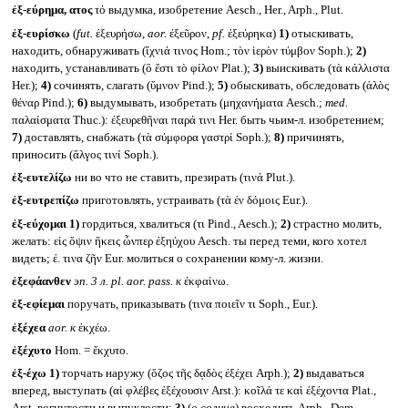
ἐξ-εύρημα, ατος
τό выдумка, изобретение Aesch., Her., Arph., Plut.
ἐξ-ευρίσκω
(
fut.
ἐξευρήσω,
aor.
ἐξεῦρον,
pf.
ἐξεύρηκα)
1)
отыскивать,
находить, обнаруживать (ἴχνιά τινος Hom.; τὸν ἱερὸν τύμβον Soph.);
2)
находить, устанавливать (ὃ ἔστι τὸ φίλον Plat.);
3)
выискивать (τὰ κάλλιστα
Her.);
4)
сочинять, слагать (ὕμνον Pind.);
5)
обыскивать, обследовать (ἁλὸς
θέναρ Pind.);
6)
выдумывать, изобретать (μηχανήματα Aesch.;
med.
παλαίσματα Thuc.): ἐξευρεθῆναι παρά τινι Her. быть чьим-л. изобретением;
7)
доставлять, снабжать (τὰ σύμφορα γαστρί Soph.);
8)
причинять,
приносить (ἄλγος τινί Soph.).
ἐξ-ευτελίζω
ни во что не ставить, презирать (τινά Plut.).
ἐξ-ευτρεπίζω
приготовлять, устраивать (τὰ ἐν δόμοις Eur.).
ἐξ-εύχομαι
1)
гордиться, хвалиться (τι Pind., Aesch.);
2)
страстно молить,
желать: εἰς ὄψιν ἥκεις ὧνπερ ἐξηύχου Aesch. ты перед теми, кого хотел
видеть; ἐ. τινα ζῆν Eur. молиться о сохранении кому-л. жизни.
ἐξεφάανθεν
эп. 3 л.
pl. aor. pass.
к
ἐκφαίνω.
ἐξ-εφίεμαι
поручать, приказывать (τινα ποιεῖν τι Soph., Eur.).
ἐξέχεα
aor.
к
ἐκχέω.
ἐξέχυτο
Hom. = ἔκχυτο.
ἐξ-έχω
1)
торчать наружу (ὄζος τῆς δᾳδὸς ἐξέχει Arph.);
2)
выдаваться
вперед, выступать (αἱ φλέβες ἐξέχουσιν Arst.): κοῖλά τε καὶ ἐξέχοντα Plat.,