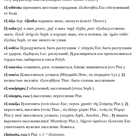
ἐξ-οδῠνάω
причинять жестокие страдания: ἐξοδυνηθείς Eur. обезумевший
от боли.
ἐξ-όζω
дор.
ἐξόσδω
издавать запах, пахнуть (κακόν Theocr.).
ἔξ-οιδα
(
pf.
в знач.
praes.
;
ppf.
в знач.
impf.
ἐξῄδη;
part.
ἐξειδώς) отлично
знать: ἔξοιδ᾽ ἀνὴρ ὤν Soph. я хорошо знаю, что я человек; ὑφ᾽ ἡμῶν οὐδὲν
ἐξειδώς Soph. от нас ничего не узнав.
ἐξ-οιδέω
1)
раздуваться, быть распухшим: ἐ. πληγαίς Eur. быть распухшим
от ударов; ἐξῳδηκώς Luc. распухший;
2)
расширяться
или
преисполняться
гордостью, набираться спеси Polyb.
ἐξ-οικειόω
осваивать,
pass.
осваиваться, близко знакомиться (τινι Plut.).
ἐξ-οικέω
1)
выселяться, уезжать (Μέγαράδε Dem.; εἰς ὑπερορίαν Lys.);
2)
полностью заселять: ἐξοικηθῆναι Thuc. быть сплошь заселенным.
ἐξ-οικήσιμος 2
обитаемый, населенный (τόπος Soph.).
ἐξ-οίκησις, εως
ἡ выселение, переселение Plat.
ἐξ-οικίζω
1)
изгонять (τινὰ οἴκων Eur.;
перен.
χρυσὸν τῆς Σπάρτης Plut.);
2)
переселять, выселять (τινάς Thuc.; εἰς ἄλλην χώραν Plat.; τινὰς εἰς Ῥώμην
Plut.);
med.
выселяться, уезжать, уходить Arph., Aeschin., Plut.;
3)
лишать
коренного населения (
med.
Μεσσήνην Plut.): Λῆμνον ἀρσένων ἐξοικίσαι Eur.
уничтожить мужское население Лемноса.
ἐξοίκισις, εως
ἡ Plat.
v. l.
= ἐξοίκησις.