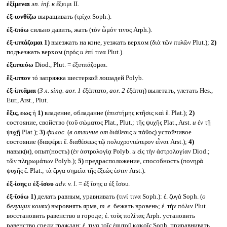
ἐξίμεναι
эп.
inf.
к
ἔξειμι II.
ἐξ-ιονθίζω
выращивать (τρίχα Soph.).
ἐξ-ῑπόω
сильно давить, жать (τὸν ὦμόν τινος Arph.).
ἐξ-ιππάζομαι
1)
выезжать на коне, уезжать верхом (διὰ τῶν πυλῶν Plut.);
2)
подъезжать верхом (πρός
и
ἐπί τινα Plut.).
ἐξιππεύω
Diod., Plut. = ἐξιππάζομαι.
ἕξ-ιππον
τό запряжка шестеркой лошадей Polyb.
ἐξ-ίπτᾰμαι
(
3 л.
sing. aor. 1
ἐξέπτατο,
aor. 2
ἐξέπτη) вылетать, улетать Hes.,
Eur., Arst., Plut.
ἕξις, εως
ἡ
1)
владение, обладание (ἐπιστήμης κτῆσις καὶ ἕ. Plat.);
2)
состояние, свойство (τοῦ σώματος Plat., Plut.; τῆς ψυχῆς Plat., Arst.
и
ἐν τῇ
ψυχῇ Plat.);
3)
филос.
(
в отличие от
διάθεσις
и
πάθος) устойчивое
состояние (διαφέρει ἕ. διαθέσεως τῷ πολυχρονιώτερον εἶναι Arst.);
4)
навык(и), опыт(ность) (ἐν ἀστρολογίᾳ Polyb.
и
εἰς τὴν ἀστρολογίαν Diod.;
τῶν πληρωμάτων Polyb.);
5)
предрасположение, способность (πονηρὰ
ψυχῆς ἕ. Plat.; τὰ ἔργα σημεῖα τῆς ἕξεώς ἐστιν Arst.).
ἐξ-ίσης
и
ἐξ-ίσου
adv. v. l.
= ἐξ ἴσης
и
ἐξ ἴσου.
ἐξ-ῐσόω
1)
делать равным, уравнивать (τινί τινα Soph.): ἐ. ζυγά Soph. (
о
бегущих конях
) выровнять ярма,
т. е.
бежать вровень; ἐ. τὴν πόλιν Plut.
восстановить равенство в городе; ἐ. τοὺς πολίτας Arph. установить
равенство среди граждан; ἐ. τινα τοῖς ἑαυτοῦ κακοῖς Soph. приравнивать