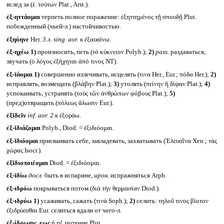
вслед за (ἑ. τούτων Plat., Arst.).
ἐξ-ηττάομαι
терпеть полное поражение: ἐξηττημένος τῇ σπουδῇ Plut.
побежденный (чьей-л.) настойчивостью.
ἐξηύηνε
Her.
3 л.
sing. aor.
к
ἐξαυαίνω.
ἐξ-ηχέω
1)
произносить, петь (τὸ κύκνειον Polyb.);
2)
pass.
раздаваться,
звучать (ὁ λόγος ἐξήχηται ἀπό τινος NT).
ἐξ-ῑάομαι
1)
совершенно излечивать, исцелять (τινα Her., Eur.; πόδα Her.);
2)
исправлять, возмещать (βλάβην Plat.);
3)
утолять (πείνην ἢ δίψαν Plat.);
4)
успокаивать, устранять (τοὺς τῶν ἀνθρώπων φόβους Plat.);
5)
(пред)отвращать (πόλεως ἅλωσιν Eur.).
ἐξῐδεῖν
inf. aor. 2
к
ἐξοράω.
ἐξ-ῐδιάζομαι
Polyb., Diod. = ἐξιδιόομαι.
ἐξ-ῐδιόομαι
присваивать себе, завладевать, захватывать (Ἐλευσῖνα Xen.; τὰς
χώρας Isocr.).
ἐξῐδιοποιέομαι
Diod. = ἐξιδιόομαι.
ἐξ-ῑδίω
досл.
быть в испарине,
ирон.
испражняться Arph.
ἐξ-ιδρόω
покрываться потом (διὰ τὴν θερμασίαν Diod.).
ἐξ-ιδρύω
1)
усаживать, сажать (τινά Soph.);
2)
селить: τηλοῦ τινος βίοτον
ἐξιδρύεσθαι Eur. селиться вдали от чего-л.
ἐξ-ίδρωσις, εως
ἡ
pl.
потение Plut.