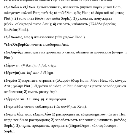
ἐξ-ελκύω
и
ἐξέλκω
1)
вытаскивать, извлекать (πηνίον παρὲκ μίτον Hom.;
φάσγανον κολεοῦ Eur.; τινὰ εἰς τὸ τοῦ ἡλίου φῶς Plat.; τὸ δόρυ τοῦ σώματος
Plut.);
2)
волочить (δύστηνον πόδα Soph.);
3)
увлекать, понуждать
(ἐξελκυσθεὶς παρά τινος Arst.);
4)
спасать, избавлять (Ἑλλάδα βαρείας
δουλείας Pind.).
ἐξ-έλκωσις, εως
ἡ изъязвление (τῶν χειρῶν Diod.).
*ἐξ-ελλεβορίζω
лечить эллебором Arst.
ἐξ-ελληνίζω
выводить из греческого языка, объявлять греческим (ὄνομά τι
Plut.).
ἑξέμεν
эп.
(= ἕξειν)
inf. fut.
к
ἔχω.
ἐξέμεν(αι)
эп.
inf. aor. 2
ἐξίημι.
ἐξ-εμέω
1)
изрыгать, отрыгать (ἁλμυρόν ὕδωρ Hom.; λίθον Hes.; τὰς κόγχας
Arst.; χολήν Plut.): ἐξεμέσαι τὸ νόσημα Plat. благодаря рвоте освободиться
от болезни;
2)
иметь рвоту Arph.
ἐξέμμορε
эп. 3 л.
sing. pf.
к
ἐκμείρομαι.
ἐξ-εμπεδόω
точно соблюдать (τὰς συνθήκας Xen.).
ἐξ-εμπολάω,
ион.
ἐξεμπολέω
1)
распродавать: ἐξεμπολημένων πάντων Her.
когда все было распродано;
2)
зарабатывать торговлей, наживать (κέρδος
Soph.);
3)
перен.
продавать, предавать (ἐξημπόλημαι κἀκπεφόρτισμαι
Soph.).