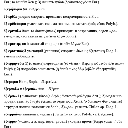
Eur.; τὰ ἑαυτῶν Xen.);
3)
лишать зубов (δράκοντος γένυν Eur.).
ἐξερήσομαι
fut.
к
ἐξέρομαι.
ἐξ-ερίζω
упорно спорить, проявлять непримиримость Plut.
ἐξ-ερῑθεύομαι
улавливать своими кознями, завлекать (τοὺς νέους Polyb.).
ἐξ-ερῑνάζω
досл.
(
о диких фигах
) приводить к созреванию,
перен. ирон.
умудрять, наставлять на ум (τινὰ λόγῳ Soph.).
ἐξ-εριστής, ου
ὁ завзятый спорщик (ἐ. τῶν λόγων Eur.).
ἐξ-εριστικός 3
умеющий (успешно) спорить: δύναμις ἐξεριστική Diog. L.
умение побеждать.
ἐξ-ερμηνεύω
1)
(
о языке
) переводить (τὸ «trans» ἐξερμηνευόμενόν ἐστι πέραν
Polyb.);
2)
подробно описывать (ἡ ἀσπίς τινος ὅλῳ βιβλίῳ ἐξηρμηνεύθη
Luc.).
ἐξέρομαι
Hom., Soph. = ἐξερεείνω.
ἐξερπύζω
и
ἐξερπύω
Arst. = ἐξέρπω.
ἐξ-έρπω
1)
выползать (θύραζε Arph.; ὥσπερ τὰ φαλάγγια Arst.);
2)
медленно
продвигаться (οὐ ταχὶυ ἐξέρπει τὸ στράτευμα Xen.); (
о больном Филоктете
)
с трудом ползти, волочиться Soph.;
3)
ирон.
уезжать Chilon ap. Diog. L.
ἐξ-ερραίνω
вынимать, удалять (τὴν χεῖρα ἔκ τινος Polyb. -
v. l.
ἐξεράω).
ἐξ-έρρω
(
только 2 л.
sing. imper. praes.
) уходить прочь (ἔξερρε γαίας τῆσδε
Eur.).