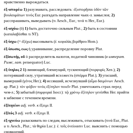
нравственно вырождаться.
ἐξ-ιστορέω
1)
разузнавать, расследовать: ἐξιστορῆσαι ὁδὸν τῶν
βουλευμάτων τινός Eur. разгадать направление чьих-л. замыслов;
2)
расспрашивать, выведывать (τι Aesch., Eur.; τινά τι Her., Eur.).
ἐξ-ισχύω
(ῡ)
1)
быть достаточно сильным Plut.;
2)
быть в состоянии
(καταλαβέσθαι τι NT).
ἐξ-ίσχω
(= ἐξέχω) высовывать (ἐ. κεφαλὰς βερέθρου Hom.).
ἐξ-ίσωσις, εως
ἡ уравнивание, распределение поровну Plut.
ἐξῐσωτής, οῦ
ὁ распределитель налогов, податной чиновник (
в императ.
Риме
;
лат.
peraequator) Luc.
ἐξ-ίτηλος 2
1)
линяющий, блекнущий, тускнеющий (πορφυρίς Xen.);
2)
потерявший силу, утративший всхожесть (σπέρμα Plat.);
3)
угасший,
вымерший (γένος Her.);
4)
иссякший, исчезнувший (αἷμα δαιμόνων Aesch.
ap. Plat.): τὸν φόβον τινὸς ἐξίτηλον ποιεῖν Plut. уничтожить страх перед
чем-л.;
5)
забытый (συμφοραί Isocr.): τῷ χρόνῳ ἐξίτηλον γενέσθαι Her. прийти
в забвение с течением времени.
ἐξῐτητέον
adj. verb.
к
ἔξειμι II.
ἐξῐτός 3
adj. verb.
к
ἔξειμι II.
ἐξ-ιχνεύω
разыскивать по следам, выслеживать, отыскивать (τινά Eur., Plut.
и
τι Aesch., Plut.; τὰ θηρία Luc.): ἐ. τοῖς ὀνείοασιν Luc. выяснить с помощью
сновидений.