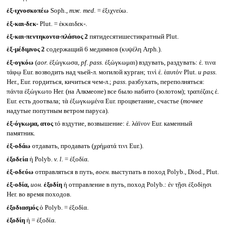
ἐξ-ιχνοσκοπέω
Soph.,
тж.
med.
= ἐξιχνεύω.
ἑξ-και-δεκ-
Plut. = ἑκκαιδεκ-.
ἑξ-και-πεντηκοντα-πλάσιος 2
пятидесятишестикратный Plut.
ἑξ-μέδιμνος 2
содержащий 6 медимнов (κυψέλη Arph.).
ἐξ-ογκόω
(
aor.
ἐξώγκωσα,
pf. pass.
ἐξώγκωμαι) вздувать, раздувать: ἐ. τινα
τάφῳ Eur. возводить над чьей-л. могилой курган; τινὶ ἐ. ἑαυτόν Plut.
и
pass.
Her., Eur. гордиться, кичиться чем-л.;
pass.
разбухать, переполняться:
πάντα ἐξώγκωτο Her. (на Алкмеоне) все было набито (золотом); τραπέζαις ἐ.
Eur. есть доотвала; τὰ ἐξωγκωμένα Eur. процветание, счастье (
точнее
надутые попутным ветром паруса).
ἐξ-όγκωμα, ατος
τό вздутие, возвышение: ἐ. λάϊνον Eur. каменный
памятник.
ἐξ-οδάω
отдавать, продавать (χρήματά τινι Eur.).
ἐξοδεία
ἡ Polyb.
v. l.
= ἐξοδία.
ἐξ-οδεύω
отправляться в путь,
воен.
выступать в поход Polyb., Diod., Plut.
ἐξ-οδία,
ион.
ἐξοδίη
ἡ отправление в путь, поход Polyb.: ἐν τῇσι ἐξοδίῃσι
Her. во время походов.
ἐξοδιασμός
ὁ Polyb. = ἐξοδία.
ἐξοδίη
ἡ = ἐξοδία.