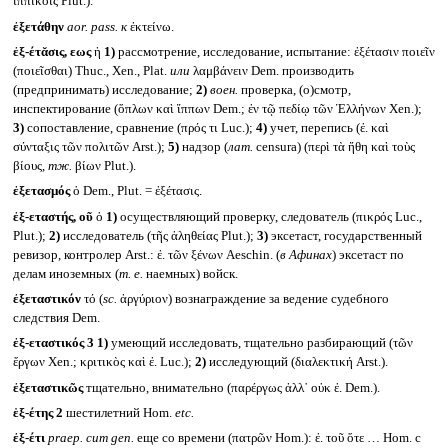
ἱππικοῖς Plut.).
ἐξετάθην
aor. pass.
к
ἐκτείνω.
ἐξ-έτᾰσις, εως
ἡ
1)
рассмотрение, исследование, испытание: ἐξέτασιν ποιεῖν
(ποιεῖσθαι) Thuc., Xen., Plat.
или
λαμβάνειν Dem. производить
(предпринимать) исследование;
2)
воен.
проверка, (о)смотр,
инспектирование (ὅπλων καὶ ἵππων Dem.; ἐν τῷ πεδίῳ τῶν Ἑλλήνων Xen.);
3)
сопоставление, сравнение (πρός τι Luc.);
4)
учет, перепись (ἐ. καὶ
σύνταξις τῶν πολιτῶν Arst.);
5)
надзор (
лат.
censura) (περὶ τὰ ἤθη καὶ τοὺς
βίους,
тж.
βίων Plut.).
ἐξετασμός
ὁ Dem., Plut. = ἐξέτασις.
ἐξ-εταστής, οῦ
ὁ
1)
осуществляющий проверку, следователь (πικρός Luc.,
Plut.);
2)
исследователь (τῆς ἀληθείας Plut.);
3)
эксетаст, государственный
ревизор, контролер Arst.: ἐ. τῶν ξένων Aeschin. (
в Афинах
) эксетаст по
делам иноземных (
т. е.
наемных) войск.
ἐξεταστικόν
τό (
sc.
ἀργύριον) вознаграждение за ведение судебного
следствия Dem.
ἐξ-εταστικός 3
1)
умеющий исследовать, тщательно разбирающий (τῶν
ἔργων Xen.; κριτικὸς καὶ ἐ. Luc.);
2)
исследующий (διαλεκτική Arst.).
ἐξεταστικῶς
тщательно, внимательно (παρέργως ἀλλ᾽ οὐκ ἐ. Dem.).
ἑξ-έτης 2
шестилетний Hom.
etc.
ἐξ-έτι
praep. cum gen.
еще со времени (πατρῶν Hom.): ἐ. τοῦ ὅτε … Hom. с