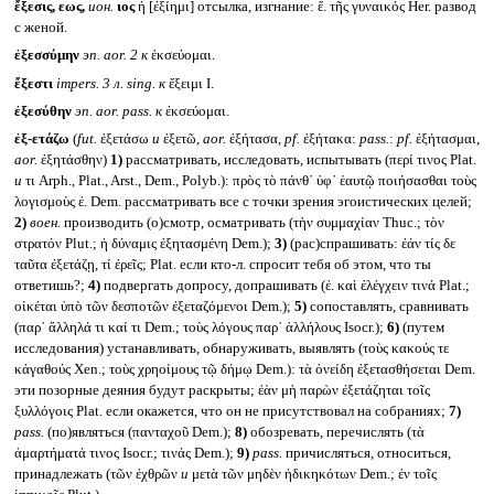
ἔξεσις, εως,
ион.
ιος
ἡ [ἐξίημι] отсылка, изгнание: ἔ. τῆς γυναικός Her. развод
с женой.
ἐξεσσύμην
эп.
aor. 2
к
ἐκσεύομαι.
ἔξεστι
impers.
3 л.
sing.
к
ἔξειμι I.
ἐξεσύθην
эп.
aor. pass.
к
ἐκσεύομαι.
ἐξ-ετάζω
(
fut.
ἐξετάσω
и
ἐξετῶ,
aor.
ἐξήτασα,
pf.
ἐξήτακα:
pass.
:
pf.
ἐξήτασμαι,
aor.
ἐξητάσθην)
1)
рассматривать, исследовать, испытывать (περί τινος Plat.
и
τι Arph., Plat., Arst., Dem., Polyb.): πρὸς τὸ πάνθ᾽ ὑφ᾽ ἑαυτῷ ποιήσασθαι τοὺς
λογισμοὺς ἐ. Dem. рассматривать все с точки зрения эгоистических целей;
2)
воен.
производить (о)смотр, осматривать (τὴν συμμαχίαν Thuc.; τὸν
στρατόν Plut.; ἡ δύναμις ἐξητασμένη Dem.);
3)
(рас)спрашивать: ἐάν τίς δε
ταῦτα ἐξετάζῃ, τί ἐρεῖς; Plat. если кто-л. спросит тебя об этом, что ты
ответишь?;
4)
подвергать допросу, допрашивать (ἐ. καὶ ἐλέγχειν τινά Plat.;
οἰκέται ὑπὸ τῶν δεσποτῶν ἐξεταζόμενοι Dem.);
5)
сопоставлять, сравнивать
(παρ᾽ ἄλληλά τι καί τι Dem.; τοὺς λόγους παρ᾽ ἀλλήλους Isocr.);
6)
(путем
исследования) устанавливать, обнаруживать, выявлять (τοὺς κακούς τε
κἀγαθούς Xen.; τοὺς χρηοίμους τῷ δήμῳ Dem.): τὰ ὀνείδη ἐξετασθήσεται Dem.
эти позорные деяния будут раскрыты; ἐὰν μὴ παρὼν ἐξετάζηται τοῖς
ξυλλόγοις Plat. если окажется, что он не присутствовал на собраниях;
7)
pass.
(по)являться (πανταχοῦ Dem.);
8)
обозревать, перечислять (τὰ
ἁμαρτήματά τινος Isocr.; τινάς Dem.);
9)
pass.
причисляться, относиться,
принадлежать (τῶν ἐχθρῶν
и
μετὰ τῶν μηδὲν ἠδικηκότων Dem.; ἐν τοῖς