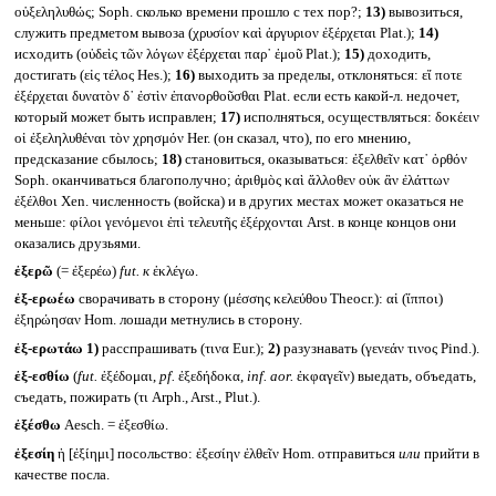
οὑξεληλυθώς; Soph. сколько времени прошло с тех пор?;
13)
вывозиться,
служить предметом вывоза (χρυσίον καὶ ἀργυριον ἐξέρχεται Plat.);
14)
исходить (οὐδεὶς τῶν λόγων ἐξέρχεται παρ᾽ ἐμοῦ Plat.);
15)
доходить,
достигать (εἰς τέλος Hes.);
16)
выходить за пределы, отклоняться: εἴ ποτε
ἐξέρχεται δυνατὸν δ᾽ ἐστὶν ἐπανορθοῦσθαι Plat. если есть какой-л. недочет,
который может быть исправлен;
17)
исполняться, осуществляться: δοκέειν
οἱ ἐξεληλυθέναι τὸν χρησμόν Her. (он сказал, что), по его мнению,
предсказание сбылось;
18)
становиться, оказываться: ἐξελθεῖν κατ᾽ ὀρθόν
Soph. оканчиваться благополучно; ἀριθμὸς καὶ ἄλλοθεν οὐκ ἂν ἐλάττων
ἐξέλθοι Xen. численность (войска) и в других местах может оказаться не
меньше: φίλοι γενόμενοι ἐπὶ τελευτῆς ἐξέρχονται Arst. в конце концов они
оказались друзьями.
ἐξερῶ
(= ἐξερέω)
fut.
к
ἐκλέγω.
ἐξ-ερωέω
сворачивать в сторону (μέσσης κελεύθου Theocr.): αἱ (ἵπποι)
ἐξηρώησαν Hom. лошади метнулись в сторону.
ἐξ-ερωτάω
1)
расспрашивать (τινα Eur.);
2)
разузнавать (γενεάν τινος Pind.).
ἐξ-εσθίω
(
fut.
ἐξέδομαι,
pf.
ἐξεδήδοκα,
inf. aor.
ἐκφαγεῖν) выедать, объедать,
съедать, пожирать (τι Arph., Arst., Plut.).
ἐξέσθω
Aesch. = ἐξεσθίω.
ἐξεσίη
ἡ [ἐξίημι] посольство: ἐξεσίην ἐλθεῖν Hom. отправиться
или
прийти в
качестве посла.