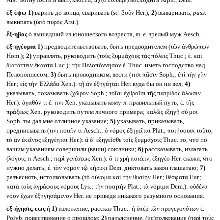
Arst. вогнутости и выпуклости;
3)
(
о солнце
) восходить Arph., Dem.
ἐξ-έψω
1)
варить до конца, сваривать (
sc.
βοῦν Her.);
2)
вываривать,
pass.
выкипать (ὑπὸ πυρός Arst.).
ἔξ-ηβος
ὁ вышедший из юношеского возраста,
т. е.
зрелый муж Aesch.
ἐξ-ηγέομαι
1)
предводительствовать, быть предводителем (τῶν ἀνθρώπων
Hom.);
2)
управлять, руководить (τοὺς ξυμμάχους τὰς πόλεις Thuc.; ἐ. καὶ
διατάττειν ἕκαστα Luc.): τὴν Πελοπόννησον ἐ. Thuc. иметь господство над
Пелопоннесом;
3)
быть проводником, вести (τισι πᾶσιν Soph.; ἐπὶ τὴν γῆν
Her.; εἰς τὴν Ἑλλάδα Xen.): τῇ ἂν ἐξηγέηται Her. куда бы он ни вел;
4)
указывать, показывать (χῶρον Soph.; τοῖσι ἐχθροῖσι τῆς πατρίδος ἅλωσιν
Her.): ἀγαθόν τι ἐ. τινι Xen. указывать кому-л. правильный путь; ἐ. τῆς
πράξεως Xen. руководить путем личного примера; καλῶς ἐξηγῇ σύ μοι
Soph. ты дал мне отличное указание;
5)
указывать, приказывать,
предписывать (τινι ποιεῖν τι Aesch.; ὁ νόμος ἐξηγεῖται Plat.; ποιήσουσι τοῦτο,
τὸ ἂν ἐκεῖνος ἐξηγέηται Her.): ἃ δ᾽ ἐξηγεῖσθε τοῖς ξυμμάχοις Thuc. то, что по
вашим указаниям совершили (ваши) союзники;
6)
рассказывать, излагать
(λόγοις τι Aesch.; περὶ γενέσεως Xen.): ὅ τι χρὴ ποιέειν, ἐξηγέο Her. скажи, что
нужно делать; ἐ. τὸν νόμον τῷ κήρυκι Dem. диктовать закон глашатаю;
7)
разъяснять, истолковывать (τὸ οὔνομα καὶ τὴν θυσίην Her.; θέσφατα Eur.;
κατὰ τοὺς ἀγράφους νόμους Lys.; τὴν ποιητήν Plat.; τὰ νόμιμα Dem.): οὐδένα
νόον ἔχων ἐξηγησάμενον Her. не приведя никакого разумного основания.
ἐξ-ήγησις, εως
ἡ
1)
изложение, рассказ Thuc.: ἡ ὑπὲρ τῶν προγεγονότων ἐ.
Polyb. повествование о прошлом;
2)
разъяснение, (ис)толкование (περὶ τοὺς