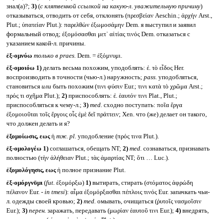
знал(а)?;
3)
(
с клятвенной ссылкой на какую-л. уважительную причину
)
отказываться, отводить от себя, отклонять (πρεσβείαν Aeschin.; ἀρχήν Arst.,
Plut.; ὑπατείαν Plut.): παρελθὼν ἐξωμοσάμην Dem. я выступил и заявил
формальный отвод; ἐξομόσασθαι μετ᾽ αἰτίας τινός Dem. отказаться с
указанием какой-л. причины.
ἐξ-ομνύω
только в
praes.
Dem. = ἐξόμνυμι.
ἐξ-ομοιόω
1)
делать весьма похожим, уподоблять: ἐ. τὸ εἶδος Her.
воспроизводить в точности (чью-л.) наружность;
pass.
уподобляться,
становиться
или
быть похожим (τινι φύσιν Eur.; τινι κατὰ τὸ χρῶμα Arst.;
πρός τι σχῆμα Plut.);
2)
приспособлять: ἐ. ἑαυτόν τινι Plat., Plut.;
приспособляться к чему-л.;
3)
med.
сходно поступать: ποῖα ἔργα
ἐξομοιοῦται τοῖς ἔργοις οἷς ἐμὲ δεῖ πράττειν; Xen. что (же) делает он такого,
что должен делать и я?
ἐξομοίωσις, εως
ἡ
тж.
pl.
уподобление (πρός τινα Plut.).
ἐξ-ομολογέω
1)
соглашаться, обещать NT;
2)
med.
сознаваться, признавать
полностью (τὴν ἀλήθειαν Plut.; τὰς ἁμαρτίας NT; ὅτι … Luc.).
ἐξομολόγησις, εως
ἡ полное признание Plut.
ἐξ-ομόργνῡμι
(
fut.
ἐξομόρξω)
1)
вытирать, стирать (στόματος ἀφρώδη
πέλανον Eur. -
in tmesi
): αἷμα ἐξομόρξασθαι πέπλοις τινός Eur. запачкать чьи-
л. одежды своей кровью;
2)
med.
омывать, очищаться (ῥυτοῖς νασμοῖσιν
Eur.);
3)
перен.
заражать, передавать (μωρίαν ἑαυτοῦ τινι Eur.);
4)
внедрять,