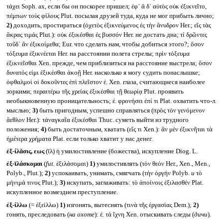
τάχει Soph. ах, если бы он поскорее пришел; ἐφ᾽ ἃ δ᾽ αὐτὸς οὐκ ἐξικνεῖτο,
πέμπων τοὺς φίλους Plut. посылая друзей туда, куда не мог прибыть лично;
2)
доходить, простираться (ὀχετὸς ἐξικνεύμενος ἐς τὴν ἄνυδρον Her.; εἴς τὰς
ἄκρας τιμάς Plut.): οὐκ ἐξικέσθαι ἐς βυσσόν Her. не достать дна; τί δρῶντες
τοῦδ᾽ ἂν ἐξικοίμεθα; Eur. что сделать нам, чтобы добиться этого?; ὅσον
τόξευμα ἐξικνέεται Her. на расстоянии полета стрелы; πρὶν τόξευμα
ἐξικνεῖσθαι Xen. прежде, чем приблизиться на расстояние выстрела; ὅσον
δυνατός εἰμι ἐξικέσθαι ἀκοῇ Her. насколько я могу судить понаслышке;
ὀφθαλμοὶ οἱ δοκοῦντες ἐπὶ πλεῖστον ἐ. Xen. глаза, считающиеся наиболее
зоркими; περαιτέρω τῆς χρείας ἐξικέσθαι τῇ θεωρίᾳ Plut. проявить
необыкновенную проницательность; ἐ. φρονήσει ἐπί τι Plat. охватить что-л.
мыслью;
3)
быть пригодным, успешно справляться (πρὸς τὸν γενόμενον
ἄεθλον Her.): τἀναγκαῖα ἐξικέσθαι Thuc. суметь выйти из трудного
положения;
4)
быть достаточным, хватать (εἴς τι Xen.): ἂν μὲν ἐξικνῆται τὰ
ἡμέτερα χρήματα Plat. если только хватит у нас денег.
ἐξ-ίλᾰσις, εως
(ῑλ) ἡ умилостивление (божества), искупление Diog. L.
ἐξ-ῑλάσκομαι
(
fut.
ἐξιλάσομαι)
1)
умилостивлять (τὸν θεόν Her., Xen., Men.,
Polyb., Plut.);
2)
успокаивать, унимать, смягчать (τὴν ὀργήν Polyb.
и
τὸ
μήνιμά τινος Plut.);
3)
искупать, заглаживать: τὸ ἀποίνοις ἐξιλασθέν Plat.
искупленное возмездием преступление.
ἐξ-ίλλω
(= ἐξείλλω)
1)
изгонять, вытеснять (τινὰ τῆς ἐργασίας Dem.);
2)
гонять, преследовать (
на охоте
): ἐ. τὰ ἴχνη Xen. отыскивать следы (
дичи
)
.