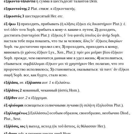
ἑξηκοντα-τᾰλαντία
ἡ сумма в шестьдесят талантов Dem.
ἑξηκοντούτης 2
Plat.
стяж. к
ἑξηκονταετής.
ἑξηκοστός 3
шестидесятый Her.
etc.
ἐξ-ήκω
1)
приходить, прибывать (ἡ κλῆσις ἐξήκει εἰς δικαστήριον Plut.): ἐ.
τινὶ ὁδόν τινα Soph. прибыть к кому-л. каким-л. путем;
2)
доходить,
достигать (πανταχόσε Plat.): ἐξήκεις δ᾽ ἵνα φανεῖς ὁποῖος ὢν ἀνήρ Soph.
настала тебе пора показать, что ты за человек; ἅλις ἵν᾽ ἐξήκεις δακρύων
Soph. ты достаточно пролил слез;
3)
проходить, приходить к концу,
миновать (ὁ χρόνος ἐξῆκεν Lys., Xen., Plut.): πρίν μοι μοῖραν βίου ἐξήκειν
Soph. прежде, чем окончится данная мне в удел жизнь;
4)
исполняться,
сбываться: συμβάλλομαι ἐξήκειν μοι τὸ χρηστήριον Her. полагаю, что это
пророчество исполнилось;
5)
становиться, оказываться: τὰ παντ᾽ ἂν ἐξήκοι
σαφῆ Soph. все, как будто, стало ясно.
ἐξήλᾰσα,
эп.
ἐξήλασσα
aor. 1
к
ἐξελαύνω.
ἐξήλᾰτος 2
кованный, чеканный (ἀσπίς Hom.).
ἐξῆλθον
aor. 2
к
ἐξέρχομαι.
ἐξ-ηλιόομαι
освещаться солнечными лучами (ἡ σελήνη ἐξηλιοῦται Plut.).
ἐξηλλαγμένως
[ἐξαλλάσσω] особым образом, своеобразно, необычно Diod.,
Plut., Sext.
ἐξήλῠσις, ιος
ἡ выход, исход (ἐκ τοῦ ἄστεος, ἐς θάλασσαν Her.).
ἑξ-ῆμαρ
adv.
в течение шести дней Hom.