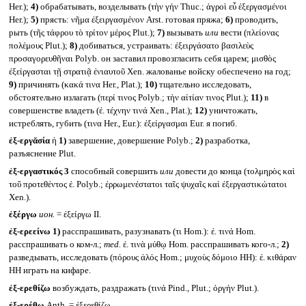
Her.);
4)
обрабатывать, возделывать (τὴν γήν Thuc.; ἀγροὶ εὖ ἐξεργασμένοι
Her.);
5)
прясть: νῆμα ἐξειργασμένον Arst. готовая пряжа;
6)
проводить,
рыть (τῆς τάφρου τὸ τρίτον μέρος Plut.);
7)
вызывать
или
вести (πλείονας
πολέμους Plut.);
8)
добиваться, устраивать: ἐξειργάσατο βασιλεὺς
προσαγορευθῆναι Polyb. он заставил провозгласить себя царем; μισθὸς
ἐξείργασται τῇ στρατιᾷ ἐνιαυτοῦ Xen. жалованье войску обеспечено на год;
9)
причинять (κακά τινα Her., Plat.);
10)
тщательно исследовать,
обстоятельно излагать (περί τινος Polyb.; τὴν αἰτίαν τινος Plut.);
11)
в
совершенстве владеть (ἐ. τέχνην τινά Xen., Plat.);
12)
уничтожать,
истреблять, губить (τινα Her., Eur.): ἐξείργασμαι Eur. я погиб.
ἐξ-εργᾰσία
ἡ
1)
завершение, довершение Polyb.;
2)
разработка,
разъяснение Plut.
ἐξ-εργαστικός 3
способный совершить
или
довести до конца (τολμηρὸς καὶ
τοῦ προτεθέντος ἐ. Polyb.; ἐρρωμενέστατοι ταῖς ψυχαῖς καὶ ἐξεργαστικώτατοι
Xen.).
ἐξέργω
ион.
= ἐξείργω II.
ἐξ-ερεείνω
1)
расспрашивать, разузнавать (τι Hom.): ἐ. τινά Hom.
расспрашивать о ком-л.;
med.
ἐ. τινὰ μύθῳ Hom. расспрашивать кого-л.;
2)
разведывать, исследовать (πόρους ἁλός Hom.; μυχοὺς δόμοιο HH): ἐ. κιθάραν
HH играть на кифаре.
ἐξ-ερεθίζω
возбуждать, раздражать (τινά Pind., Plut.; ὀργήν Plut.).
ἐξ-ερέθω
Anth. = ἐξερεθίζω.