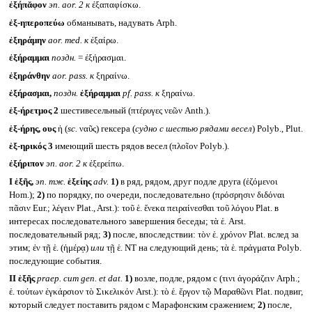
ἐξήπᾰφον
эп.
aor. 2
к
ἐξαπαφίσκω.
ἐξ-ηπεροπεύω
обманывать, надувать Arph.
ἐξηράμην
aor. med.
к
ἐξαίρω.
ἐξήραμμαι
поздн.
= ἐξήρασμαι.
ἐξηράνθην
aor. pass.
к
ξηραίνω.
ἐξήρασμαι,
поздн.
ἐξήραμμαι
pf. pass.
к
ξηραίνω.
ἑξ-ήρετμος 2
шестивесельный (πτέρυγες νεῶν Anth.).
ἑξ-ήρης, ους
ἡ (
sc.
ναῦς) гексера (
судно с шестью рядами весел
) Polyb., Plut.
ἑξ-ηρικός 3
имеющий шесть рядов весел (πλοῖον Polyb.).
ἐξήριπον
эп.
aor. 2
к
ἐξερείπω.
I
ἑξῆς,
эп. тж.
ἑξείης
adv.
1)
в ряд, рядом, друг подле друга (ἑζόμενοι
Hom.);
2)
по порядку, по очереди, последовательно (πρόσρησιν διδόναι
πᾶσιν Eur.; λέγειν Plat., Arst.): τοῦ ἑ. ἕνεκα πειραίνεσθαι τοῦ λόγου Plat. в
интересах последовательного завершения беседы; τὰ ἑ. Arst.
последовательный ряд;
3)
после, впоследствии: τὸν ἑ. χρόνον Plat. вслед за
этим; ἐν τῇ ἑ. (ἡμέρᾳ)
или
τῇ ἑ. NT на следующий день; τὰ ἑ. πράγματα Polyb.
последующие события.
II
ἑξῆς
praep. cum gen. et dat.
1)
возле, подле, рядом с (τινι ἀγοράζειν Arph.;
ἑ. τούτων ἐγκάρσιον τὸ Σικελικόν Arst.): τὸ ἑ. ἔργον τῷ Μαραθῶνι Plat. подвиг,
который следует поставить рядом с Марафонским сражением;
2)
после,