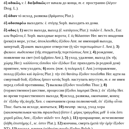
ἐξ-οδικῶς,
v. l.
διεξοδικῶς
от начала до конца,
т. е.
пространно (λέγειν
Diog. L.).
ἐξ-όδιον
τό исход, развязка (δράματος Plut.).
ἐξ-οδοιπορέω
выходить: ἐ. στέγης Soph. выходить из дома.
ἔξ-οδος
ἡ
1)
место выхода, выход (ἔ. κατάγειος Plut.): πυλῶν ἔ. Aesch., Eur.
или
θυρῶνος ἔ. Soph. выходные ворота; ἔ. ἐς θάλασσαν Her. место впадения
(реки) в море, устье; ἀποκλεισθεὶς ἐξόδου Arst. не имеющий выхода,
запертый;
2)
анат.
выходное отверстие (ἡ τῶν περιττωμάτων ἔ. Arst.);
3)
физиол. выделение
(τῆς σπερματικῆς περιττώσεως Arst.);
4)
рождение,
появление на свет (τοῦ ἐμβρύου Arst.);
5)
уход, удаление, выход (ἐκ τῆς
χώρης Her.): καλλίονες εἴσοδοι τῶν ἐξόδων Eur. приходить (в родной дом)
приятнее, чем уходить;
6)
воен.
(
тж.
ἡ πολεμικὴ ἔ. Arst.) отправление,
поход (ἔξοδοι καὶ ἀγῶνες Plut.): τὴν ἐπὶ θανάτῳ ἔξοδον ποιεῖσθαι Her. идти на
смертный бой; ἐξόδους ἕρπειν κενάς Soph. наступать впустую,
т. е.
не имея
перед собой противника;
7)
вылазка (ἔξοδον ποιεῖσθαι Thuc.);
8)
(торжественное) шествие, процессия (ἔξοδοι λαμπραί Dem.): ἐπ᾽ ἐξόδῳ Her.
во время торжественного выхода;
9)
исход, развязка, окончание, конец:
ἐπ᾽ ἐξόδῳ τῆς ἀοχῆς Xen. с окончанием срока полномочий; ἐπ᾽ ἐξόδῳ οἶναι
Thuc. быть на исходе, кончаться;
10)
театр.
эксод, уход хора
(
заключительная часть трагедии
) (ἔστιν ἔ. μέρος τραγῳδίας μεθ᾽ ὃ οὐκ ἔστι
χοροῦ μέλος Arst.; ἔξοδον αὐλεῖν τινι Arph.);
11)
прекращение, исчезновение
(λήθη ἐπιστήμης ἔ.,
sc.
ἐστιν Plat.);
12)
кончина, смерть (μετὰ τὴν ἐμὴν ἔξοδον
NT);
13)
расход, платеж (οὐδεμίαν ποιεῖν ἔξοδον Polyb.).