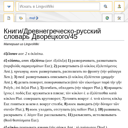
ещё
Книги/Древнегреческо-русский
словарь Дворецкого/45
Материал из LingvoWiki
Перейти
Перейти
ἐξέλιπον
aor. 2
к
ἐκλείπω.
к
к
ἐξ-ελίσσω,
атт.
ἐξελίττω
(
aor.
ἐξείλιξα)
1)
разворачивать, разматывать
навигации
поиску
(περιβολᾶς σφραγισμάτων Eur.);
2)
развертывать (ὁ κύκλος ἐξελιττόμενος
Arst.);
преимущ. воен.
развертывать, располагать по фронту (τὴν φάλαγγα
Xen.);
3)
med.
развертываясь описывать (ὁ κύκλος ἐξελίττεται γραμμήν
Arst.);
4)
делать поворот, поворачиваться (ἀπὸ τῶν εὐωνόμων παρὰ τὴν γῆν
Polyb.; ἐπὶ δεξιά Plut.);
5)
огибать, обходить (τὴν τάφρον Plut.);
6)
вращать:
ἴχνος ἐ. ποδός Eur. кружиться в пляске; τὸν κύκλον ἐ.
и
ἐξελίττεσθαι κατὰ
κύκλου Plut. совершать круговорот;
7)
гонять вокруг: ἐ. τινὰ κίονος κύκλῳ
Eur. гоняться за кем-л. вокруг столба;
8)
воен.
выводить (τὴν δύναμιν τῶν
στενῶν Plut.);
9)
воен.
уходить, отступать (εἰς πεδίον Plut.);
10)
развивать,
раскрывать: ἐ. λόγον Eur. рассказывать;
11)
разъяснять, истолковывать
(θεοῦ θεσπίσματα Eur.).
ἐξ-ελκόω
покрывать язвами (τὴν σάρκα Arst.; τὸ πρόσωπον Diod.).