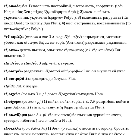
ἐξ-οικοδομέω
1)
завершать постройкой, выстраивать, сооружать (ἱρόν
Her.; οἰκίας Xen.; τεῖχος ἐξῳκοδόμηται Arph.);
2)
воен.
снабжать
укреплениями, укреплять (κρημνόν Polyb.);
3)
взламывать, разрушать (τὰς
πύλας Diod.; τὸ περιτείχισμα Plut.);
4)
med.
отстраивать, восстанавливать (τὸ
πεπτωκὸς τεῖχος Polyb.).
*ἐξ-οιμώζω
(
только в
aor. 3 л.
sing.
ἐξῴμωξεν) разрыдаться, застонать:
γόοισιν
или
οἰμωγὰς ἐξῴμωξεν Soph. (Антигона) разразилась рыданиями.
ἐξ-οινόω
делать пьяным, опьянять: ἐξῳνωμένος (
v. l.
ἐξοινωμένος) Eur.
опьяненный.
ἐξοιστέος
и
ἐξοιστός 3
adj. verb.
к
ἐκφέρω.
ἐξ-οιστρέω
раздражать: ἐξοιστρεῖ αὐτὴν φοβῶν Luc. он внушает ей ужас.
ἐξ-οιστρηλᾰτέω
доводить до безумия Plut.
ἐξοίσω
fut.
к
ἐκφέρω.
ἐξ-οιχνέω
(
только 3 л.
pl. praes.
ἐξοιχνεῦσι) выходить Hom.
ἐξ-οίχομαι
(со
знач.
pf.
)
1)
выйти, пойти Soph.: ἐ. ἐς Ἀθηναίης Hom. пойти в
храм Афины;
2)
уйти, исчезнуть (ἡ θερμότης ἐξοίχεται Plut.).
ἐξ-οιωνίζομαι
(
aor.
3 л.
pl.
ἐξοιωνίσαντο) бояться как дурной приметы,
суеверно избегать (τινα
и
ποιεῖν τι Plut.).
ἐξ-οκέλλω
(
aor.
ἐξώκειλα)
1)
досл.
(
о волнах
) относить в сторону, бросать,
швырять,
перен.
повергать, ввергать (τινὰ εἰς ἄτην Eur.): ἐ. τινὰ εἰς ἕτερον