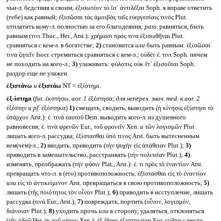
чьи-л. бедствия к своим; ἐξισωτέον τὸ ἴσ᾽ ἀντιλέξαι Soph. я вправе ответить
(тебе) как равный; ἐξισῶσαι τὰς ἀμοιβὰς ταῖς εὐεργεσίαις τινός Plut.
отплатить кому-л. полностью за его благодеяния;
pass.
равняться, быть
равным (τινι Thuc., Her., Arst.): χρήμασι πρός τινα ἐξισωθῆναι Plut.
сравняться с кем-л. в богатстве;
2)
становится
или
быть равным: ἐξισῶσαί
τινα ζητεῖν Isocr. стремиться сравняться с кем-л.; οὐδὲν ἐ. τινι Soph. ничем
не походить на кого-л.;
3)
улаживать: φύλοπις οὐκ ἔτ᾽ ἐξισοῦται Soph.
раздор еще не улажен.
ἐξιστάνω
и
ἐξιστάω
NT = ἐξίστημι.
ἐξ-ίστημι
(
fut.
ἐκστήσω,
aor. 1
ἐξέστησα;
для неперех. знач.
med.
к aor. 2
ἐξέστην
и pf.
ἐξέστηκα)
1)
смещать, сводить, выводить (ἡ κίνησις ἐξίστησι τὸ
ὑπάρχον Arst.): ἐ. τινὰ ἑαυτοῦ Dem. выводить кого-л. из душевного
равновесия; ἐ. τινὰ φρενῶν Eur., τοῦ φρονεῖν Xen.
и
τῶν λογισμῶν Plut.
лишать кого-л. рассудка; ἐξίστασθαι ὑπό τινος Arst. быть вытесненным
кем(чем)-л.;
2)
вводить, приводить (τὴν ψυχὴν εἰς ἀπάθειαν Plut.);
3)
приводить в замешательство, расстраивать (τὴν πολιτείαν Plut.);
4)
изменять, преображать (τὴν φύσιν Plat., Arst.): ἐ. τι πρὸς τὸ ἐναντίον Arst.
превращать что-л. в (его) противоположность; ἐξίστασθαι εἰς τὸ ἐναντίον
или
εἰς τὸ ἀντικείμενον Arst. превращаться в свою противоположность;
5)
лишать (τῆς ποιότητος τὸν οἶνον Plut.);
6)
приводить в исступление, лишать
рассудка (τινά Eur., Arst.);
7)
повреждать, портить (οἶνον, λογισμόν,
διάνοιαν Plut.);
8)
уходить прочь
или
в сторону, удаляться, отклоняться
(τῆς ὁδοῦ Her. ἐκ τοῦ μέσου Xen.): ἐξ ἕδρας ἐξεστηκέναι Eur. сойти с места,