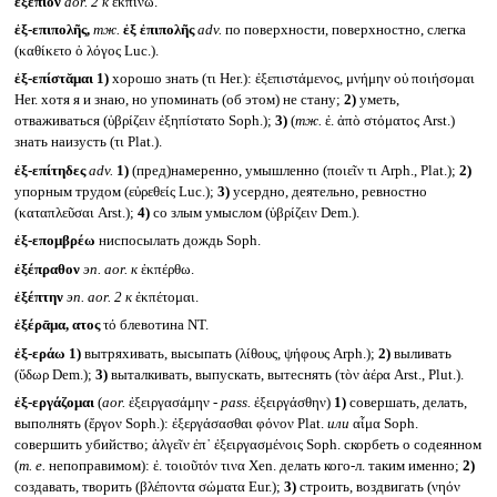
ἐξέπιον
aor. 2
к
ἐκπίνω.
ἐξ-επιπολῆς,
тж.
ἐξ ἐπιπολῆς
adv.
по поверхности, поверхностно, слегка
(καθίκετο ὁ λόγος Luc.).
ἐξ-επίστᾰμαι
1)
хорошо знать (τι Her.): ἐξεπιστάμενος, μνήμην οὐ ποιήσομαι
Her. хотя я и знаю, но упоминать (об этом) не стану;
2)
уметь,
отваживаться (ὑβρίζειν ἐξηπίστατο Soph.);
3)
(
тж.
ἐ. ἀπὸ στόματος Arst.)
знать наизусть (τι Plat.).
ἐξ-επίτηδες
adv.
1)
(пред)намеренно, умышленно (ποιεῖν τι Arph., Plat.);
2)
упорным трудом (εὑρεθείς Luc.);
3)
усердно, деятельно, ревностно
(καταπλεῦσαι Arst.);
4)
со злым умыслом (ὑβρίζειν Dem.).
ἐξ-επομβρέω
ниспосылать дождь Soph.
ἐξέπραθον
эп.
aor.
к
ἐκπέρθω.
ἐξέπτην
эп.
aor. 2
к
ἐκπέτομαι.
ἐξέρᾱμα, ατος
τό блевотина NT.
ἐξ-εράω
1)
вытряхивать, высыпать (λίθους, ψήφους Arph.);
2)
выливать
(ὕδωρ Dem.);
3)
выталкивать, выпускать, вытеснять (τὸν ἀέρα Arst., Plut.).
ἐξ-εργάζομαι
(
aor.
ἐξειργασάμην -
pass.
ἐξειργάσθην)
1)
совершать, делать,
выполнять (ἔργον Soph.): ἐξεργάσασθαι φόνον Plat.
или
αἷμα Soph.
совершить убийство; ἀλγεῖν ἐπ᾽ ἐξειργασμένοις Soph. скорбеть о содеянном
(
т. е.
непоправимом): ἐ. τοιοῦτόν τινα Xen. делать кого-л. таким именно;
2)
создавать, творить (βλέποντα σώματα Eur.);
3)
строить, воздвигать (νηόν