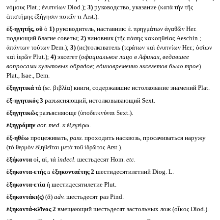
νόμους Plat.; ἐνυπνίων Diod.);
3)
руководство, указание (κατὰ τὴν τῆς
ἐπιστήμης ἐξήγησιν ποιεῖν τι Arst.).
ἐξ-ηγητής, οῦ
ὁ
1)
руководитель, наставник: ἐ. πρηγμάτων ἀγαθῶν Her.
подающий благие советы;
2)
виновник (τῆς πάσης κακοηθείας Aeschin.;
ἁπάντων τούτων Dem.);
3)
(ис)толкователь (τεράτων καὶ ἐνυπνίων Her.; ὁσίων
καὶ ἱερῶν Plut.);
4)
эксегет (
официальное лицо в Афинах, ведавшее
вопросами культовых обрядов
;
единовременно эксегетов было трое
)
Plat., Isae., Dem.
ἐξηγητικά
τά (
sc.
βιβλία) книги, содержавшие истолкование знамений Plat.
ἐξ-ηγητικός 3
разъясняющий, истолковывающий Sext.
ἐξηγητικῶς
разъясняюще (ὑποδεικνύναι Sext.).
ἐξηγρόμην
aor. med.
к
ἐξεγείρω.
ἐξ-ηθέω
процеживать,
pass.
проходить насквозь, просачиваться наружу
(τὸ θερμὸν ἐξηθεῖται μετὰ τοῦ ἱδρῶτος Arst.).
ἑξήκοντα
οἱ, αἱ, τά
indecl.
шестьдесят Hom.
etc.
ἑξηκοντα-ετής
и
ἑξηκονταέτης 2
шестидесятилетний Diog. L.
ἑξηκοντα-ετία
ἡ шестидесятилетие Plut.
ἑξηκοντάκι(ς)
(ᾰ)
adv.
шестьдесят раз Pind.
ἑξηκοντά-κλῑνος 2
вмещающий шестьдесят застольных лож (οἶκος Diod.).