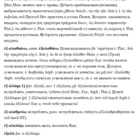
ἦθος Men. менять чьи-л. нравы;
2)
быть прибиваемым (волнами),
выбрасываться, выноситься (πρὸς χθόνα Aesch.; εἰς τὴν γῆν Arst.): ἐ. ἐς τὰς
ἐκβολὰς τοῦ Πηνειοῦ Her. пристать к устью Пенея;
3)
перен.
оказываться,
впадать, попадать (εἰς τραχύτερα πράγματα Isocr.; εἰς ἄτοπον παρακοπήν
Plut.): εἰς φθόνον ἐ. Plut. стать жертвой (чьей-л.) зависти; εἰς κώμους ἐ. Plut.
предаться кутежам;
4)
терпеть крушение: ἐξώκειλε Polyb. его постигла
неудача.
ἐξ-ολισθαίνω,
атт.
ἐξολισθάνω
1)
выскальзывать (δι᾽ ὑγρότητα ἐ. Plut.; διὰ
τὴν τραχύτητα οὐχ ἐ. Arst.): ἐκ δέ οἱ ἥπαρ ὄλισθεν Hom. у него (Троя)
вывалилась печень: ὅπως σίδηρος ἐξολισθάνοι μάτην Eur. чтобы железо
соскользнуло (по щиту) понапрасну,
т. е.
не поразив тела;
2)
перен.
ускользать: ἐ. διαβολάς Arph. ускользать от клеветы; ὡς μή ποτ᾽ ἐξολίσθῃ
Arph. чтобы (это слово) не ускользнуло как-л.,
т. е.
не выпало из памяти.
ἐξ-όλλῡμι
1)
(
fut.
ἐξολῶ,
aor. 1
ἐξώλεσα,
pf.
ἐξολώλεκα) полностью
истреблять, уничтожать, губить (τινά Hom., Eur., Arph., Plat.);
2)
med.
ἐξόλλυμαι (
pf. 2
ἐξόλωλα) окончательно погибать (ἐ. ὑπὸ τοῦ λιμοῦ Arph.):
κακῶς ἐξόλοιο! Eur. а, чтоб тебе пропасть!
ἐξ-ολοθρεύω
истреблять,
pass.
истребляться, гибнуть (ἐξολοθρευθήσεται ἐκ
τοῦ λαοῦ NT).
ἐξ-ολολύζω
начинать выть, возопить Batr.
ἐξολῶ
fut.
к
ἐξόλλυμι.