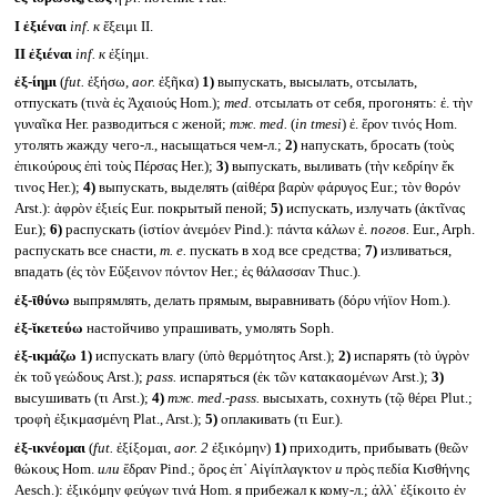
I
ἐξιέναι
inf.
к
ἔξειμι II.
II
ἐξιέναι
inf.
к
ἐξίημι.
ἐξ-ίημι
(
fut.
ἐξήσω,
aor.
ἐξῆκα)
1)
выпускать, высылать, отсылать,
отпускать (τινὰ ἐς Ἀχαιούς Hom.);
med.
отсылать от себя, прогонять: ἐ. τὴν
γυναῖκα Her. разводиться с женой;
тж.
med.
(
in tmesi
)
ἐ. ἔρον τινός Hom.
утолять жажду чего-л., насыщаться чем-л.;
2)
напускать, бросать (τοὺς
ἐπικούρους ἐπὶ τοὺς Πέρσας Her.);
3)
выпускать, выливать (τὴν κεδρίην ἔκ
τινος Her.);
4)
выпускать, выделять (αἰθέρα βαρὺν φάρυγος Eur.; τὸν θορόν
Arst.): ἀφρὸν ἐξιείς Eur. покрытый пеной;
5)
испускать, излучать (ἀκτῖνας
Eur.);
6)
распускать (ἱστίον ἀνεμόεν Pind.): πάντα κάλων ἐ.
погов.
Eur., Arph.
распускать все снасти,
т. е.
пускать в ход все средства;
7)
изливаться,
впадать (ἐς τὸν Εὔξεινον πόντον Her.; ἐς θάλασσαν Thuc.).
ἐξ-ῑθύνω
выпрямлять, делать прямым, выравнивать (δόρυ νήϊον Hom.).
ἐξ-ῐκετεύω
настойчиво упрашивать, умолять Soph.
ἐξ-ικμάζω
1)
испускать влагу (ὑπὸ θερμότητος Arst.);
2)
испарять (τὸ ὑγρὸν
ἐκ τοῦ γεώδους Arst.);
pass.
испаряться (ἐκ τῶν κατακαομένων Arst.);
3)
высушивать (τι Arst.);
4)
тж.
med.-pass.
высыхать, сохнуть (τῷ θέρει Plut.;
τροφὴ ἐξικμασμένη Plat., Arst.);
5)
оплакивать (τι Eur.).
ἐξ-ικνέομαι
(
fut.
ἐξίξομαι,
aor. 2
ἐξικόμην)
1)
приходить, прибывать (θεῶν
θώκους Hom.
или
ἕδραν Pind.; ὄρος ἐπ᾽ Αἰγίπλαγκτον
и
πρὸς πεδία Κισθήνης
Aesch.): ἐξικόμην φεύγων τινά Hom. я прибежал к кому-л.; ἀλλ᾽ ἐξίκοιτο ἐν