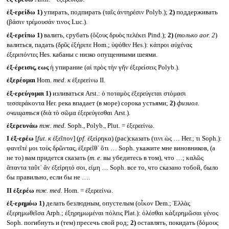
ἐξ-ερείδω
1)
упирать, подпирать (ταῖς ἀντηρέσιν Polyb.);
2)
поддерживать
(βάσιν τρέμουσάν τινος Luc.).
ἐξ-ερείπω
1)
валить, срубать (ὄζους δρυὸς πελέκει Pind.);
2)
(
только
aor. 2
)
валиться, падать (δρῦς ἐξήριπε Hom.; ὑψόθεν Hes.): κάπροι αὐχένας
ἐξεριπόντες Hes. кабаны с низко опущенными шеями.
ἐξ-έρεισις, εως
ἡ упирание (αἱ πρὸς τὴν γῆν ἐξερείσεις Polyb.).
ἐξερέομαι
Hom.
med.
к
ἐξερεείνω II.
ἐξ-ερεύγομαι
1)
изливаться Arst.: ὁ ποταμὸς ἐξερεύγεται στόμασι
τεσσεράκοντα Her. река впадает (в море) сорока устьями;
2)
физиол.
очищаться
(διὰ τὸ σῶμα ἐξερεύγεσθαι Arst.).
ἐξερευνάω
тж.
med.
Soph., Polyb., Plut. = ἐξερεείνω.
I
ἐξ-ερέω
[
fut.
к
ἐξεῖπον] (
pf.
ἐξείρηκα) (рас)сказать (τινι ὡς … Her.; τι Soph.):
φανεῖτέ μοι τοὺς δρῶντας, ἐξερεῖθ᾽ ὅτι … Soph. укажите мне виновников, (а
не то) вам придется сказать (
т. е.
вы убедитесь в том), что …; καλῶς
ἅπαντα ταῦτ᾽ ἂν ἐξείρητό σοι, εἰμη … Soph. все то, что сказано тобой, было
бы правильно, если бы не ….
II
ἐξερέω
тж.
med.
Hom. = ἐξερεείνω.
ἐξ-ερημόω
1)
делать безлюдным, опустелым (οἶκον Dem.; Ἑλλὰς
ἐξερημωθεῖσα Arph.; ἐξηρημωμέναι πόλεις Plat.): ὀλέσθαι κἀξερημῶσαι γένος
Soph. погибнуть и (тем) пресечь свой род;
2)
оставлять, покидать (δόμους