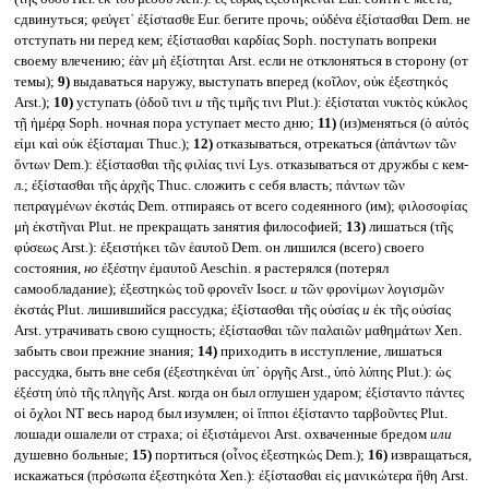
сдвинуться; φεύγετ᾽ ἐξίστασθε Eur. бегите прочь; οὐδένα ἐξίστασθαι Dem. не
отступать ни перед кем; ἐξίστασθαι καρδίας Soph. поступать вопреки
своему влечению; ἐὰν μὴ ἐξίστηται Arst. если не отклоняться в сторону (от
темы);
9)
выдаваться наружу, выступать вперед (κοῖλον, οὐκ ἐξεστηκός
Arst.);
10)
уступать (ὁδοῦ τινι
и
τῆς τιμῆς τινι Plut.): ἐξίσταται νυκτὸς κύκλος
τῇ ἡμέρᾳ Soph. ночная пора уступает место дню;
11)
(из)меняться (ὁ αὐτός
εἰμι καὶ οὐκ ἐξίσταμαι Thuc.);
12)
отказываться, отрекаться (ἁπάντων τῶν
ὄντων Dem.): ἐξίστασθαι τῆς φιλίας τινί Lys. отказываться от дружбы с кем-
л.; ἐξίστασθαι τῆς ἀρχῆς Thuc. сложить с себя власть; πάντων τῶν
πεπραγμένων ἐκστάς Dem. отпираясь от всего содеянного (им); φιλοσοφίας
μὴ ἐκστῆναι Plut. не прекращать занятия философией;
13)
лишаться (τῆς
φύσεως Arst.): ἐξειστήκει τῶν ἑαυτοῦ Dem. он лишился (всего) своего
состояния,
но
ἐξέστην ἐμαυτοῦ Aeschin. я растерялся (потерял
самообладание); ἐξεστηκὼς τοῦ φρονεῖν Isocr.
и
τῶν φρονίμων λογισμῶν
ἐκστάς Plut. лишившийся рассудка; ἐξίστασθαι τῆς οὐσίας
и
ἐκ τῆς οὐσίας
Arst. утрачивать свою сущность; ἐξίστασθαι τῶν παλαιῶν μαθημάτων Xen.
забыть свои прежние знания;
14)
приходить в исступление, лишаться
рассудка, быть вне себя (ἐξεστηκέναι ὑπ᾽ ὀργῆς Arst., ὑπὸ λύπης Plut.): ὡς
ἐξέστη ὑπὸ τῆς πληγῆς Arst. когда он был оглушен ударом; ἐξίσταντο πάντες
οἱ ὄχλοι NT весь народ был изумлен; οἱ ἵπποι ἐξίσταντο ταρβοῦντες Plut.
лошади ошалели от страха; οἱ ἐξιστάμενοι Arst. охваченные бредом
или
душевно больные;
15)
портиться (οἶνος ἐξεστηκώς Dem.);
16)
извращаться,
искажаться (πρόσωπα ἐξεστηκότα Xen.): ἐξίστασθαι εἰς μανικώτερα ἤθη Arst.