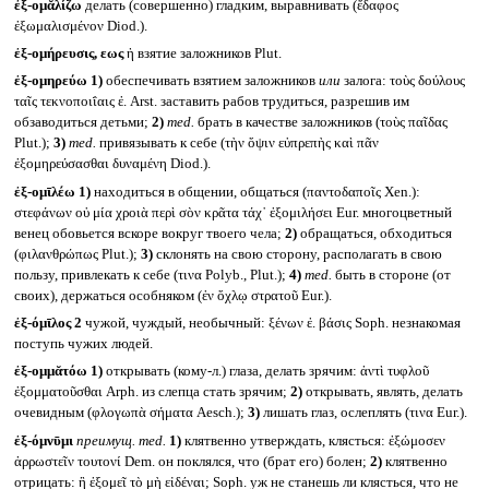
ἐξ-ομᾰλίζω
делать (совершенно) гладким, выравнивать (ἔδαφος
ἐξωμαλισμένον Diod.).
ἐξ-ομήρευσις, εως
ἡ взятие заложников Plut.
ἐξ-ομηρεύω
1)
обеспечивать взятием заложников
или
залога: τοὺς δούλους
ταῖς τεκνοποιΐαις ἐ. Arst. заставить рабов трудиться, разрешив им
обзаводиться детьми;
2)
med.
брать в качестве заложников (τοὺς παῖδας
Plut.);
3)
med.
привязывать к себе (τὴν ὄψιν εὐπρεπὴς καὶ πᾶν
ἐξομηρεύσασθαι δυναμένη Diod.).
ἐξ-ομῑλέω
1)
находиться в общении, общаться (παντοδαποῖς Xen.):
στεφάνων οὐ μία χροιὰ περὶ σὸν κρᾶτα τάχ᾽ ἐξομιλήσει Eur. многоцветный
венец обовьется вскоре вокруг твоего чела;
2)
обращаться, обходиться
(φιλανθρώπως Plut.);
3)
склонять на свою сторону, располагать в свою
пользу, привлекать к себе (τινα Polyb., Plut.);
4)
med.
быть в стороне (от
своих), держаться особняком (ἐν ὄχλῳ στρατοῦ Eur.).
ἐξ-όμῑλος 2
чужой, чуждый, необычный: ξένων ἐ. βάσις Soph. незнакомая
поступь чужих людей.
ἐξ-ομμᾰτόω
1)
открывать (кому-л.) глаза, делать зрячим: ἀντὶ τυφλοῦ
ἐξομματοῦσθαι Arph. из слепца стать зрячим;
2)
открывать, являть, делать
очевидным (φλογωπὰ σήματα Aesch.);
3)
лишать глаз, ослеплять (τινα Eur.).
ἐξ-όμνῡμι
преимущ.
med.
1)
клятвенно утверждать, клясться: ἐξώμοσεν
ἀρρωστεῖν τουτονί Dem. он поклялся, что (брат его) болен;
2)
клятвенно
отрицать: ἢ ἐξομεῖ τὸ μὴ εἰδέναι; Soph. уж не станешь ли клясться, что не