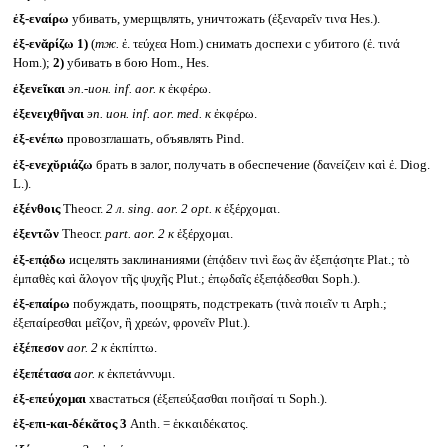
ἐξ-εναίρω
убивать, умерщвлять, уничтожать (ἐξεναρεῖν τινα Hes.).
ἐξ-ενᾰρίζω
1)
(
тж.
ἐ. τεύχεα Hom.) снимать доспехи с убитого (ἐ. τινά
Hom.);
2)
убивать в бою Hom., Hes.
ἐξενεῖκαι
эп.-ион.
inf. aor.
к
ἐκφέρω.
ἐξενειχθῆναι
эп. ион.
inf. aor. med.
к
ἐκφέρω.
ἐξ-ενέπω
провозглашать, объявлять Pind.
ἐξ-ενεχῠριάζω
брать в залог, получать в обеспечение (δανείζειν καὶ ἐ. Diog.
L.).
ἐξένθοις
Theocr.
2 л.
sing. aor. 2 opt.
к
ἐξέρχομαι.
ἐξεντῶν
Theocr.
part. aor. 2
к
ἐξέρχομαι.
ἐξ-επᾴδω
исцелять заклинаниями (ἐπᾴδειν τινὶ ἕως ἂν ἐξεπᾴσητε Plat.; τὸ
ἐμπαθὲς καὶ ἄλογον τῆς ψυχῆς Plut.; ἐπῳδαῖς ἐξεπᾴδεσθαι Soph.).
ἐξ-επαίρω
побуждать, поощрять, подстрекать (τινὰ ποιεῖν τι Arph.;
ἐξεπαίρεσθαι μεῖζον, ἢ χρεών, φρονεῖν Plut.).
ἐξέπεσον
aor. 2
к
ἐκπίπτω.
ἐξεπέτασα
aor.
к
ἐκπετάννυμι.
ἐξ-επεύχομαι
хвастаться (ἐξεπεύξασθαι ποιῆσαί τι Soph.).
ἑξ-επι-και-δέκᾰτος 3
Anth. = ἑκκαιδέκατος.