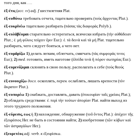
того дня, как ….
ἑξ-έτις
(
acc.
ιν)
adj. f
шестилетняя Plat.
ἐξ-ευθύνω
требовать отчета, тщательно проверять (τοὺς ἄρχοντας Plut.).
ἐξ-ευκρῐνέω
тщательно разбирать (πάσας τὰς διαφοράς Polyb.).
ἐξ-ευλᾰβέομαι
старательно остерегаться, всячески избрать (τὴν αὐθάδειαν
Plut.; ἐ. μὴ φίλοις τεύχειν ἔριν Eur.): ἐ. τὰ δεινὰ καὶ τὰ μή Plat. тщательно
разбирать, чего следует бояться, а чего нет.
ἐξ-ευμᾰρίζω
1)
делать легким, облегчать, смягчать (τὰς συμφοράς τινος
Eur.);
2)
med.
готовить, иметь наготове (ἐλπίδα τινὰ ἢ πόρον σωτηρίας Eur.).
ἐξ-ευμενίζομαι
склонять в свою пользу, располагать к себе (τοὺς θεούς
Plut.).
ἐξ-ευνουχίζω
досл.
оскоплять,
перен.
ослаблять, лишать крепости (τὸν
ἄκρατον Plut.).
ἐξ-ευπορέω
1)
снабжать, доставлять, давать (ἐπικουρίαν ταῖς χρείαις Plat.);
2)
обладать средствами: ἐ. περὶ τὴν τούτων ἀπορίαν Plat. найти выход из
этого трудного положения.
ἐξ-εύρεσις, εως
ἡ
1)
нахождение, обнаружение (τοῦ ὄντος Plat.): ἀπέχειν τῆς
ἐξευρέσιος Her. не быть в состоянии найти;
2)
изобретение (τῶν κύβων καὶ
τῶν ἀστραγάλων Her.).
ἐξευρετέος
adj. verb.
к
ἐξευρίσκω.