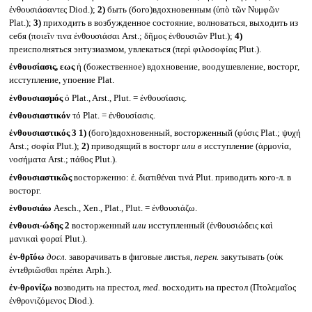
ἐνθουσιάσαντες Diod.);
2)
быть (бого)вдохновенным (ὑπὸ τῶν Νυμφῶν
Plat.);
3)
приходить в возбужденное состояние, волноваться, выходить из
себя (ποιεῖν τινα ἐνθουσιάσαι Arst.; δῆμος ἐνθουσιῶν Plut.);
4)
преисполняться энтузиазмом, увлекаться (περὶ φιλοσοφίας Plut.).
ἐνθουσίασις, εως
ἡ (божественное) вдохновение, воодушевление, восторг,
исступление, упоение Plat.
ἐνθουσιασμός
ὁ Plat., Arst., Plut. = ἐνθουσίασις.
ἐνθουσιαστικόν
τό Plat. = ἐνθουσίασις.
ἐνθουσιαστικός 3
1)
(бого)вдохновенный, восторженный (φύσις Plat.; ψυχή
Arst.; σοφία Plut.);
2)
приводящий в восторг
или в
исступление (ἁρμονία,
νοσήματα Arst.; πάθος Plut.).
ἐνθουσιαστικῶς
восторженно: ἐ. διατιθέναι τινά Plut. приводить кого-л. в
восторг.
ἐνθουσιάω
Aesch., Xen., Plat., Plut. = ἐνθουσιάζω.
ἐνθουσι-ώδης 2
восторженный
или
исступленный (ἐνθουσιώδεις καὶ
μανικαὶ φοραί Plut.).
ἐν-θρῑόω
досл.
заворачивать в фиговые листья,
перен.
закутывать (οὐκ
ἐντεθριῶσθαι πρέπει Arph.).
ἐν-θρονίζω
возводить на престол,
med.
восходить на престол (Πτολεμαῖος
ἐνθρονιζόμενος Diod.).