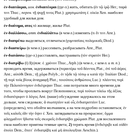
ἐν-διαιτάομαι,
ион.
ἐνδιαιτέομαι
(где-л.) жить, обитать (ἐν τῷ ἱρῷ Her.; παρά
τινι Thuc.;
перен.
τῇ ψυχῇ τινος Plut.): χρησιμωτάτη ἐ. οἰκία Xen. наиболее
удобный для жилья дом.
ἐν-διαίτημα, ατος
τό жилище, жилье Plut.
ἐν-διαλλάσσω,
атт.
ἐνδιαλλάττω
(в чем-л.) изменять (τι ἔν τινι Arst.).
ἐν-διαπρέπω
выделяться, отличаться (γυμνασίαις πολεμικαῖς Diod.).
ἐν-διασπείρω
(в чем-л.) рассеивать, разбрасывать Arst., Plut.
ἐν-διατάσσω
(где-л.) расставлять, выстраивать (τὸν στρατόν Her.).
ἐν-διατρίβω
(ῑ)
1)
(
тж.
ἐ. χρόνον Thuc., Arph.) (в чем-л., с кем-л.
и т. п.
)
проводить время, задерживаться (περαιτέρω τοῦ δέοντος Plat.; ἐπὶ τοῦ ἀέρος
Arst.; αὐτόθι Dem.; τῇ χῶρα Polyb.; ἐν τῷδε τῷ τόπῳ
и
κατὰ τὴν Ἰταλίαν Diod.;
τῇ περὶ τοὺς βίους ἀναγραφῇ Plut.; τοιούτοις ἀνθρώποις Luc.): πλέοντες περὶ
τὴν Πελοπόννησον ἐνδιέτριψαν Thuc. они потратили много времени для
того, чтобы проплыть вокруг Пелопоннеса; περὶ τούτων πλείω τῆς ἀξίας
ἐνδιατέτριφεν ὁ λόγος Arst. (наше) обсуждение задержалось на этом
дольше, чем следовало; ἃ σιωπητέον καὶ οἷς ἐνδιατριπτέον Luc.
(определить), что обойти молчанием, а на чем подробно остановиться; ἐν
τοῖς καλοῖς ἐᾶν τὴν ὄψιν ἐ. Xen. заглядываться на прекрасное; ὄμμα
φλεγμαῖνον ἥδιστα τοῖς σκιεροῖς ἐνδιατρίβει χρώμασι Plut. для воспаленного
глаза наиболее приятны темные цвета;
2)
терять время (ἐνδιέτριβε καὶ οὐδὲν
ἐποίει Dem.; ἔπειτ᾽ ἐνδιατρίβῃ καὶ μὴ ἀπολογῆται Aeschin.).