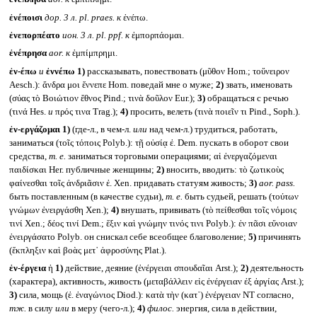
ἐνέποισι
дор. 3 л.
pl. praes.
к
ἐνέπω.
ἐνεπορπέατο
ион. 3 л.
pl. ppf.
к
ἐμπορπάομαι.
ἐνέπρησα
aor.
к
ἐμπίμπρημι.
ἐν-έπω
и
ἐννέπω
1)
рассказывать, повествовать (μῦθον Hom.; τοὔνειρον
Aesch.): ἄνδρα μοι ἔννεπε Hom. поведай мне о муже;
2)
звать, именовать
(σύας τὸ Βοιώτιον ἔθνος Pind.; τινὰ δοῦλον Eur.);
3)
обращаться с речью
(τινά Hes.
и
πρός τινα Trag.);
4)
просить, велеть (τινὰ ποιεῖν τι Pind., Soph.).
ἐν-εργάζομαι
1)
(где-л., в чем-л.
или
над чем-л.) трудиться, работать,
заниматься (τοῖς τόποις Polyb.): τῇ οὐσίᾳ ἐ. Dem. пускать в оборот свои
средства,
т. е.
заниматься торговыми операциями; αἱ ἐνεργαζόμεναι
παιδίσκαι Her. публичные женщины;
2)
вносить, вводить: τὸ ζωτικοὺς
φαίνεσθαι τοῖς ἀνδριᾶσιν ἐ. Xen. придавать статуям живость;
3)
aor. pass.
быть поставленным (в качестве судьи),
т. е.
быть судьей, решать (τούτων
γνώμων ἐνειργάσθη Xen.);
4)
внушать, прививать (τὸ πείθεσθαι τοῖς νόμοις
τινί Xen.; δέος τινί Dem.; ἕξιν καὶ γνώμην τινός τινι Polyb.): ἐν πᾶσι εὔνοιαν
ἐνειργάσατο Polyb. он снискал себе всеобщее благоволение;
5)
причинять
(ἔκπληξιν καὶ βοὰς μετ᾽ ἀφροσύνης Plat.).
ἐν-έργεια
ἡ
1)
действие, деяние (ἐνέργειαι σπουδαῖαι Arst.);
2)
деятельность
(характера), активность, живость (μεταβάλλειν εἰς ἐνέργειαν ἐξ ἀργίας Arst.);
3)
сила, мощь (ἐ. ἐναγώνιος Diod.): κατὰ τὴν (κατ᾽) ἐνέργειαν NT согласно,
тж.
в силу
или
в меру (чего-л.);
4)
филос.
энергия, сила в действии,