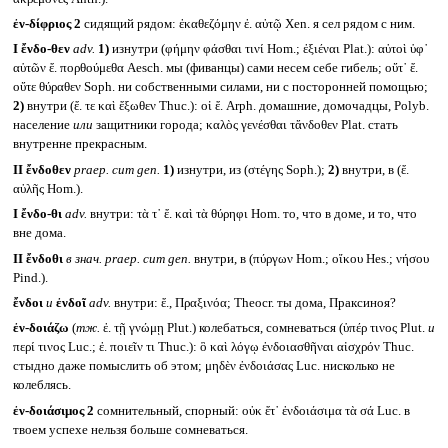
ἐν-δίφριος 2
сидящий рядом: ἐκαθεζόμην ἐ. αὐτῷ Xen. я сел рядом с ним.
I
ἔνδο-θεν
adv.
1)
изнутри (φήμην φάσθαι τινί Hom.; ἐξιέναι Plat.): αὐτοὶ ὑφ᾽
αὑτῶν ἔ. πορθούμεθα Aesch. мы (фиванцы) сами несем себе гибель; οὔτ᾽ ἔ.
οὔτε θύραθεν Soph. ни собственными силами, ни с посторонней помощью;
2)
внутри (ἔ. τε καὶ ἔξωθεν Thuc.): οἱ ἔ. Arph. домашние, домочадцы, Polyb.
население
или
защитники города; καλὸς γενέσθαι τἄνδοθεν Plat. стать
внутренне прекрасным.
II
ἔνδοθεν
praep. cum gen.
1)
изнутри, из (στέγης Soph.);
2)
внутри, в (ἔ.
αὐλῆς Hom.).
I
ἔνδο-θι
adv.
внутри: τὰ τ᾽ ἔ. καὶ τὰ θύρηφι Hom. то, что в доме, и то, что
вне дома.
II
ἔνδοθι
в знач.
praep. cum gen.
внутри, в (πύργων Hom.; οἴκου Hes.; νήσου
Pind.).
ἔνδοι
и
ἐνδοῖ
adv.
внутри: ἔ., Πραξινόα; Theocr. ты дома, Праксиноя?
ἐν-δοιάζω
(
тж.
ἐ. τῇ γνώμῃ Plut.) колебаться, сомневаться (ὑπέρ τινος Plut.
и
περί τινος Luc.; ἐ. ποιεῖν τι Thuc.): ὃ καὶ λόγῳ ἐνδοιασθῆναι αἰσχρόν Thuc.
стыдно даже помыслить об этом; μηδὲν ἐνδοιάσας Luc. нисколько не
колеблясь.
ἐν-δοιάσιμος 2
сомнительный, спорный: οὐκ ἔτ᾽ ἐνδοιάσιμα τὰ σά Luc. в
твоем успехе нельзя больше сомневаться.