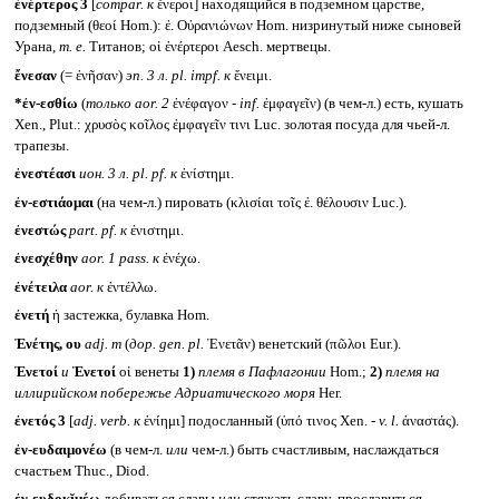
ἐνέρτερος 3
[
compar.
к
ἔνεροι] находящийся в подземном царстве,
подземный (θεοί Hom.): ἐ. Οὐρανιώνων Hom. низринутый ниже сыновей
Урана,
т. е.
Титанов; οἱ ἐνέρτεροι Aesch. мертвецы.
ἔνεσαν
(= ἐνῆσαν)
эп. 3 л.
pl. impf.
к
ἔνειμι.
*ἐν-εσθίω
(
только
aor. 2
ἐνέφαγον -
inf.
ἐμφαγεῖν) (в чем-л.) есть, кушать
Xen., Plut.: χρυσὸς κοῖλος ἐμφαγεῖν τινι Luc. золотая посуда для чьей-л.
трапезы.
ἐνεστέασι
ион. 3 л.
pl. pf.
к
ἐνίστημι.
ἐν-εστιάομαι
(на чем-л.) пировать (κλισίαι τοῖς ἐ. θέλουσιν Luc.).
ἐνεστώς
part. pf.
к
ἐνιστημι.
ἐνεσχέθην
aor. 1 pass.
к
ἐνέχω.
ἐνέτειλα
aor.
к
ἐντέλλω.
ἐνετή
ἡ застежка, булавка Hom.
Ἐνέτης, ου
adj. m
(
дор.
gen. pl.
Ἐνετᾶν) венетский (πῶλοι Eur.).
Ἐνετοί
и
Ἑνετοί
οἱ венеты
1)
племя в Пафлагонии
Hom.;
2)
племя на
иллирийском побережье Адриатического моря
Her.
ἐνετός 3
[
adj. verb.
к
ἐνίημι] подосланный (ὑπό τινος Xen. -
v. l.
ἀναστάς).
ἐν-ευδαιμονέω
(в чем-л.
или
чем-л.) быть счастливым, наслаждаться
счастьем Thuc., Diod.
ἐν-ευδοκῐμέω
добиваться славы
или
стяжать славу, прославиться