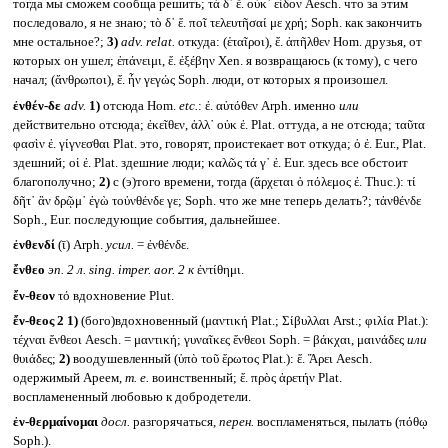
тогда мы сможем сообща решить; τὰ δ᾽ ἔ. οὐκ᾽ εἶδον Aesch. что за этим
последовало, я не знаю; τὸ δ᾽ ἔ. ποῖ τελευτῆσαί με χρή; Soph. как закончить
мне остальное?;
3)
adv. relat.
откуда: (ἑταῖροι), ἔ. ἀπῆλθεν Hom. друзья, от
которых он ушел; ἐπάνειμι, ἔ. ἐξέβην Xen. я возвращаюсь (к тому), с чего
начал; (ἄνθρωποι), ἔ. ἦν γεγώς Soph. люди, от которых я произошел.
ἐνθέν-δε
adv.
1)
отсюда Hom.
etc.
: ἐ. αὐτόθεν Arph. именно
или
действительно отсюда; ἐκεῖθεν, ἀλλ᾽ οὐκ ἐ. Plat. оттуда, а не отсюда; ταῦτα
φασὶν ἐ. γίγνεσθαι Plat. это, говорят, проистекает вот откуда; ὁ ἐ. Eur., Plat.
здешний; οἱ ἐ. Plat. здешние люди; καλῶς τά γ᾽ ἐ. Eur. здесь все обстоит
благополучно;
2)
с (э)того времени, тогда (ἄρχεται ὁ πόλεμος ἐ. Thuc.): τί
δῆτ᾽ ἂν δρῷμ᾽ ἐγὼ τοὐνθένδε γε; Soph. что же мне теперь делать?; τἀνθένδε
Soph., Eur. последующие события, дальнейшее.
ἐνθενδί
(ῑ) Arph.
усил.
= ἐνθένδε.
ἔνθεο
эп. 2 л.
sing. imper. aor. 2
к
ἐντίθημι.
ἔν-θεον
τό вдохновение Plut.
ἔν-θεος 2
1)
(бого)вдохновенный (μαντική Plat.; Σίβυλλαι Arst.; φιλία Plat.):
τέχναι ἔνθεοι Aesch. = μαντική; γυναῖκες ἔνθεοι Soph. = βάκχαι, μαινάδες
или
θυιάδες;
2)
воодушевленный (ὑπὸ τοῦ ἔρωτος Plat.): ἔ. Ἄρει Aesch.
одержимый Ареем,
т. е.
воинственный; ἔ. πρὸς ἀρετήν Plat.
воспламененный любовью к добродетели.
ἐν-θερμαίνομαι
досл.
разгорячаться,
перен.
воспламеняться, пылать (πόθῳ
Soph.).