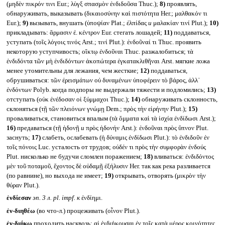
(μηδὲν πικρόν τινι Eur.; λὺγξ σπασμὸν ἐνδιδοῦσα Thuc.);
8)
проявлять,
обнаруживать, выказывать (δικαιοσύνην καὶ πιστότητα Her.; μαλθακόν τι
Eur.);
9)
вызывать, внушать (ὑποψίαν Plat.; ἐλπίδας
и
μαλακίαν τινί Plut.);
10)
прикладывать: ἅρμασιν ἐ. κέντρον Eur. стегать лошадей;
11)
поддаваться,
уступать (τοῖς λόγοις τινός Arst.; τινί Plut.): ἐνδοῦναί τι Thuc. проявить
некоторую уступчивость; οἴκτῳ ἐνδοῦναι Thuc. разжалобиться; τὰ
ἐνδιδόντα τῶν μὴ ἐνδιδόντων ἀκοπώτερα ἐγκατακλιθῆναι Arst. мягкие ложа
менее утомительны для лежания, чем жесткие;
12)
поддаваться,
обрушиваться: τῶν ἐρεισμάτων οὐ δυναμένων ὑποφέρειν τὸ βάρος, ἀλλ᾽
ἐνδόντων Polyb. когда подпоры не выдержали тяжести и подломились;
13)
отступать (οὐκ ἐνέδοσαν οἱ ξύμμαχοι Thuc.);
14)
обнаруживать склонность,
склоняться (τῇ τῶν πλειόνων γνώμῃ Dem.; πρὸς τὴν εἰρήνην Plut.);
15)
проваливаться, становиться впалым (τὰ ὄμματα καὶ τὰ ἰσχία ἐνδίδωσι Arst.);
16)
предаваться (τῇ ἡδονῇ
и
πρὸς ἡδονήν Arst.): ἐνδοῦναι πρὸς ὕπνον Plut.
заснуть;
17)
слабеть, ослабевать (ἡ δύναμις ἐνδίδωσι Plut.): τὸ ἐνδιδοῦν ἐν
τοῖς πόνοις Luc. усталость от трудов; οὐδέν τι πρὸς τὴν συμφορὰν ἐνδούς
Plut. нисколько не будучи сломлен поражением;
18)
вливаться: ἐνδιδόντος
μὲν τοῦ ποταμοῦ, ἔχοντος δὲ οὐδαμῇ ἐξήλυσιν Her. так как река разливается
(по равнине), но выхода не имеет;
19)
открывать, отворять (μικρὸν τὴν
θύραν Plut.).
ἐνδίεσαν
эп. 3 л.
pl. impf.
к
ἐνδίημι.
ἐν-διηθέω
(во что-л.) процеживать (οἶνον Plut.).
ἐν-διήκω
проходить насквозь: αἱ ἐνδιήκουσαι ἐν τοῖς κατὰ μέρος κοινότητες