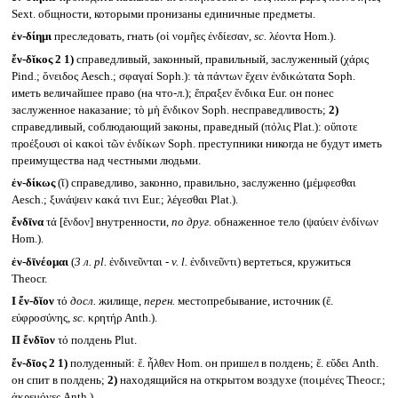
Sext. общности, которыми пронизаны единичные предметы.
ἐν-δίημι
преследовать, гнать (οἱ νομῆες ἐνδίεσαν,
sc.
λέοντα Hom.).
ἔν-δῐκος 2
1)
справедливый, законный, правильный, заслуженный (χάρις
Pind.; ὄνειδος Aesch.; σφαγαί Soph.): τὰ πάντων ἔχειν ἐνδικώτατα Soph.
иметь величайшее право (на что-л.); ἔπραξεν ἔνδικα Eur. он понес
заслуженное наказание; τὸ μὴ ἔνδικον Soph. несправедливость;
2)
справедливый, соблюдающий законы, праведный (πόλις Plat.): οὔποτε
προέξουσι οἱ κακοὶ τῶν ἐνδίκων Soph. преступники никогда не будут иметь
преимущества над честными людьми.
ἐν-δίκως
(ῐ) справедливо, законно, правильно, заслуженно (μέμφεσθαι
Aesch.; ξυνάψειν κακά τινι Eur.; λέγεσθαι Plat.).
ἔνδῑνα
τά [ἔνδον] внутренности,
по друг.
обнаженное тело (ψαύειν ἐνδίνων
Hom.).
ἐν-δῑνέομαι
(
3 л.
pl.
ἐνδινεῦνται -
v. l.
ἐνδινεῦντι) вертеться, кружиться
Theocr.
I
ἔν-δῐον
τό
досл.
жилище,
перен.
местопребывание, источник (ἔ.
εὐφροσύνης,
sc.
κρητήρ Anth.).
II
ἔνδῑον
τό полдень Plut.
ἔν-δῑος 2
1)
полуденный: ἔ. ἦλθεν Hom. он пришел в полдень; ἔ. εὕδει Anth.
он спит в полдень;
2)
находящийся на открытом воздухе (ποιμένες Theocr.;
ἀκρεμόνες Anth.).