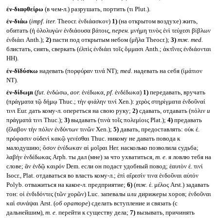
ἐν-διαφθείρω
(в чем-л.) разрушать, портить (τι Plut.).
ἐν-διάω
(
impf. iter.
Theocr. ἐνδιάασκον)
1)
(на открытом воздухе) жить,
обитать (ἡ ὀλολυγὼν ἐνδιάουσα βάτοις,
перен.
μνήμη τινὸς ἐνὶ τεύχεσι βίβλων
ἐνδιάει Anth.);
2)
пасти под открытым небом (μῆλα Theocr.);
3)
тж.
med.
блистать, сиять, сверкать (ἐλπὶς ἐνδιάει τοῖς ὄμμασι Anth.; ἀκτῖνες ἐνδιάονται
HH).
ἐν-δῐδύσκω
надевать (πορφύραν τινά NT);
med.
надевать на себя (ἱμάτιον
NT).
ἐν-δίδωμι
(
fut.
ἐνδώσω,
aor.
ἐνέδωκα,
pf.
ἐνδέδωκα)
1)
передавать, вручать
(πράγματα τῷ δήμῳ Thuc.; τὴν φιάλην τινί Xen.): χερὸς στηρίγματα ἐνδοῦναί
τινι Eur. дать кому-л. опереться на свою руку;
2)
сдавать, отдавать (πόλιν
и
πράγματά τινι Thuc.);
3)
выдавать (τινὰ τοῖς πολεμίοις Plat.);
4)
предавать
(ἔλαβον τὴν πόλιν ἐνδύντων τινῶν Xen.);
5)
давать, предоставлять: οὐκ ἐ.
πρόφασιν οὐδενὶ κακῷ γενέσθαι Thuc. никому не давать повода к
малодушию; ὅσον ἐνέδωκαν αἱ μοῖραι Her. насколько позволила судьба;
λαβὴν ἐνδέδωκας Arph. ты дал (мне) за что ухватиться,
т. е.
я ловлю тебя на
слове; ἂν ἐνδῷ καιρόν Dem. если он подаст удобный повод; ἑαυτὸν ἐ. τινί
Isocr., Plat. отдаваться во власть кому-л.; ἐπὶ αἵρεσίν τινα ἐνδοῦναι αὑτόν
Polyb. отважиться на какое-л. предприятие;
6)
(
тж.
ἐ. μέλος Arst.) задавать
тон: οἱ ἐνδιδόντες (τῶν χορῶν) Luc. запевалы
или
дирижеры хоров; ἐνδοῦναι
καὶ συνάψαι Arst. (
об ораторе
) сделать вступление и связать (с
дальнейшим),
т. е.
перейти к существу дела;
7)
вызывать, причинять