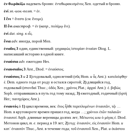
ἐν-θωρᾱκίζω
надевать броню: ἐντεθωρακισμένος Xen. одетый в броню.
ἐνί
эп.-ион.-поэт.
= ἐν.
I
ἔνι
= ἔνεστι (
см.
ἔνειμι).
II
ἔνι
анастроф.
= ἐν (
напр.,
πολέμῳ ἔνι).
ἑνί
dat. sing.
к
εἷς.
ἔνια
adv.
иногда, порой Men.
ἑνιαῖος 3
один, единственный: γεγραφὼς ἱστορίαν ἑνιαίαν Diog. L.
написавший историю в одной книге.
ἐνιαύσια
adv.
ежегодно Hes.
ἐνιαυσιαῖος 3
Arst., Diod. = ἐνιαύσιος.
ἐνιαύσιος 3
и
2
1)
годовалый, однолетний (σῦς Hom.
и
ὗς Arst.): κατελείφθην
ἐ. Dem. одного года от роду я остался сиротой;
2)
длящийся год,
годовалый (σπονδαί Thuc.; ὁδός Xen.; χρόνος Plat.; ἀρχαί Arst.): ἐ. βεβώς
Soph. отправившись в путь год тому назад;
3)
ежегодный, годичный (ὁρτή
Her.; πανηγύρεις Arst.).
ἐνιαυτός
ὁ
1)
цикл времени, век: ἔτος ἦλθε περιπλομένων ἐνιαυτῶν, τῷ …
Hom. в круговороте времен пришел год, когда …; χρόνιοι ἐτῶν παλαιῶν
ἐνιαυτοί Arph. длинные вереницы долгих лет; Μέτωνος
или
ὁ μέγας ἐ. Diod.
Метонов цикл,
т. е.
период в 19 лет;
2)
год: ἐνιαυτόν, εἰς ἐνιαυτόν Hom.
и
κατ᾽ ἐνιαυτόν Thuc., Arst. в течение года; τοῦ ἐνιαυτοῦ Xen., Plat.
и
ἑκάστου