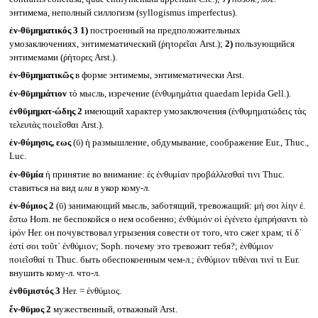
энтимема, неполный силлогизм (syllogismus imperfectus).
ἐν-θῡμηματικός 3
1)
построенный на предположительных
умозаключениях, энтимематический (ῥητορεῖαι Arst.);
2)
пользующийся
энтимемами (ῥήτορες Arst.).
ἐν-θῡμηματικῶς
в форме энтимемы, энтимематически Arst.
ἐν-θῡμημάτιον
τό мысль, изречение (ἐνθυμημάτια quaedam lepida Gell.).
ἐνθῡμηματ-ώδης 2
имеющий характер умозаключения (ἐνθυμηματώδεις τὰς
τελευτὰς ποιεῖσθαι Arst.).
ἐν-θύμησις, εως
(ῡ) ἡ размышление, обдумывание, соображение Eur., Thuc.,
Luc.
ἐν-θῡμία
ἡ принятие во внимание: ἐς ἐνθυμίαν προβάλλεσθαί τινι Thuc.
ставиться на вид
или
в укор кому-л.
ἐν-θύμιος 2
(ῡ) занимающий мысль, заботящий, тревожащий: μή σοι λίην ἐ.
ἔστω Hom. не беспокойся о нем особенно; ἐνθύμιόν οἱ ἐγένετο ἐμπρήσαντι τὸ
ἱρόν Her. он почувствовал угрызения совести от того, что сжег храм; τί δ᾽
ἐστί σοι τοῦτ᾽ ἐνθύμιον; Soph. почему это тревожит тебя?; ἐνθύμιον
ποιεῖσθαί τι Thuc. быть обеспокоенным чем-л.; ἐνθύμιον τιθέναι τινί τι Eur.
внушить кому-л. что-л.
ἐνθῡμιστός 3
Her. = ἐνθύμιος.
ἔν-θῡμος 2
мужественный, отважный Arst.