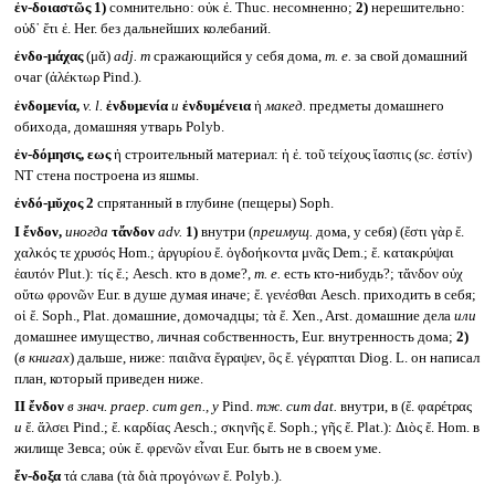
ἐν-δοιαστῶς
1)
сомнительно: οὐκ ἐ. Thuc. несомненно;
2)
нерешительно:
οὐδ᾽ ἔτι ἐ. Her. без дальнейших колебаний.
ἐνδο-μάχας
(μᾰ)
adj. m
сражающийся у себя дома,
т. е.
за свой домашний
очаг (ἀλέκτωρ Pind.).
ἐνδομενία,
v. l.
ἐνδυμενία
и
ἐνδυμένεια
ἡ
макед.
предметы домашнего
обихода, домашняя утварь Polyb.
ἐν-δόμησις, εως
ἡ строительный материал: ἡ ἐ. τοῦ τείχους ἴασπις (
sc.
ἐστίν)
NT стена построена из яшмы.
ἐνδό-μῠχος 2
спрятанный в глубине (пещеры) Soph.
I
ἔνδον,
иногда
τἄνδον
adv.
1)
внутри (
преимущ.
дома, у себя) (ἔστι γὰρ ἔ.
χαλκός τε χρυσός Hom.; ἀργυρίου ἔ. ὀγδοήκοντα μνᾶς Dem.; ἔ. κατακρύψαι
ἑαυτόν Plut.): τίς ἔ.; Aesch. кто в доме?,
т. е.
есть кто-нибудь?; τἄνδον οὐχ
οὕτω φρονῶν Eur. в душе думая иначе; ἔ. γενέσθαι Aesch. приходить в себя;
οἱ ἔ. Soph., Plat. домашние, домочадцы; τὰ ἔ. Xen., Arst. домашние дела
или
домашнее имущество, личная собственность, Eur. внутренность дома;
2)
(
в книгах
) дальше, ниже: παιᾶνα ἔγραψεν, ὃς ἔ. γέγραπται Diog. L. он написал
план, который приведен ниже.
II
ἔνδον
в знач.
praep. cum gen.,
у
Pind.
тж.
cum dat.
внутри, в (ἔ. φαρέτρας
и
ἔ. ἄλσει Pind.; ἔ. καρδίας Aesch.; σκηνῆς ἔ. Soph.; γῆς ἔ. Plat.): Διὸς ἔ. Hom. в
жилище Зевса; οὐκ ἔ. φρενῶν εἶναι Eur. быть не в своем уме.
ἔν-δοξα
τά слава (τὰ διὰ προγόνων ἔ. Polyb.).