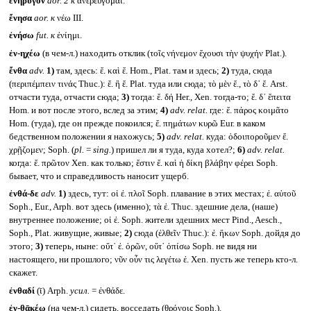
ἐνήρυγον
aor. 2
к
ἀνερεύγομαι.
ἔνησα
aor.
к
νέω III.
ἐνήσω
fut.
к
ἐνίημι.
ἐν-ηχέω
(в чем-л.) находить отклик (τοῖς νήνεμον ἔχουσι τὴν ψυχήν Plat.).
ἔνθα
adv.
1)
там, здесь: ἔ. καὶ ἔ. Hom., Plat. там и здесь;
2)
туда, сюда
(περιπέμπειν τινάς Thuc.): ἔ. ἢ ἔ. Plat. туда или сюда; τὸ μὲν ἔ., τὸ δ᾽ ἔ. Arst.
отчасти туда, отчасти сюда;
3)
тогда: ἔ. δή Her., Xen. тогда-то; ἔ. δ᾽ ἔπειτα
Hom. и вот после этого, вслед за этим;
4)
adv. relat.
где: ἔ. πάρος κοιμᾶτο
Hom. (туда), где он прежде покоился; ἔ. πημάτων κυρῶ Eur. в каком
бедственном положении я нахожусь;
5)
adv. relat.
куда: ὁδοιποροῦμεν ἔ.
χρῇζομεν; Soph. (
pl.
=
sing.
) пришел ли я туда, куда хотел?;
6)
adv. relat.
когда: ἔ. πρῶτον Xen. как только; ἔστιν ἔ. καὶ ἡ δίκη βλάβην φέρει Soph.
бывает, что и справедливость наносит ущерб.
ἐνθά-δε
adv.
1)
здесь, тут: οἱ ἐ. πλοῖ Soph. плавание в этих местах; ἐ. αὐτοῦ
Soph., Eur., Arph. вот здесь (именно); τὰ ἐ. Thuc. здешние дела, (наше)
внутреннее положение; οἱ ἐ. Soph. жители здешних мест Pind., Aesch.,
Soph., Plat. живущие, живые;
2)
сюда (ἐλθεῖν Thuc.): ἐ. ἥκων Soph. дойдя до
этого;
3)
теперь, ныне: οὔτ᾽ ἐ. ὁρῶν, οὔτ᾽ ὀπίσω Soph. не видя ни
настоящего, ни прошлого; νῦν οὖν τις λεγέτω ἐ. Xen. пусть же теперь кто-л.
скажет.
ἐνθαδί
(ῑ) Arph.
усил.
= ἐνθάδε.
ἐν-θᾱκέω
(на чем-л.) сидеть, восседать (θρόνοις Soph.).