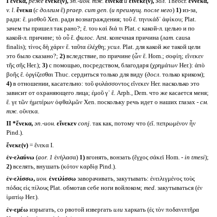
I
ἕνεκα,
реже
ἕνεκε(ν),
эп.-ион. тж.
εἵνεκα
и
εἱνεκε(ν),
эол.
Theocr.
ἔννεκα,
v. l.
ἔνεκα
(
с долгим
ἔ)
praep. cum gen.
(
и преимущ. после него
)
1)
из-за,
ради: ἕ. μισθοῦ Xen. ради вознаграждения; τοῦ ἕ. τηνικάδ᾽ ἀφίκου; Plat.
зачем ты пришел так рано?; ἕ. του καὶ διά τι Plat. с какой-л. целью и по
какой-л. причине; τὸ οὖ ἔ.
филос.
Arst. конечная причина (
лат.
causa
finalis); τίνος δὴ χάριν ἕ. ταῦτα ἐλέχθη;
усил.
Plat. для какой же такой цели
это было сказано?;
2)
вследствие, по причине (ὧν ἕ. Hom.; σοφίη; εἵνεκεν
τῆς σῆς Her.);
3)
с помощью, посредством, благодаря (χρημάτων Her.): ἀπὸ
βοῆς ἕ. ὀργίζεσθαι Thuc. сердиться только для виду (
досл.
только криком);
4)
в отношении, касательно: τοῦ φυλάσσοντος εἵνεκεν Her. насколько это
зависит от охраняющего лица; ἐμοῦ γ᾽ ἕ. Arph., Dem. что же касается меня;
ἕ. γε τῶν ἡμετέρων ὀφθαλμῶν Xen. поскольку речь идет о наших глазах -
см.
тж.
οὕνεκα.
II *ἕνεκα,
эп.-ион.
εἵνεκεν
conj.
так как, потому что (εἵ. πεπρωμένον ἦν
Pind.).
ἕνεκε(ν)
= ἕνεκα I.
ἐν-ελαύνω
(
aor. 1
ἐνήλασα)
1)
вгонять, вонзать (ἔγχος σάκεϊ Hom. -
in tmesi
);
2)
вселять, внушать (κότον καρδίᾳ Pind.).
ἐν-ελίσσω,
ион.
ἐνειλίσσω
заворачивать, закутывать: ἐνειλιγμένος τοὺς
πόδας εἰς πίλους Plat. обмотав себе ноги войлоком;
med.
закутываться (ἐν
ἱματίῳ Her.).
ἐν-εμέω
изрыгать, со рвотой извергать
или
харкать (ἐς τὸν ποδανιπτῆρα