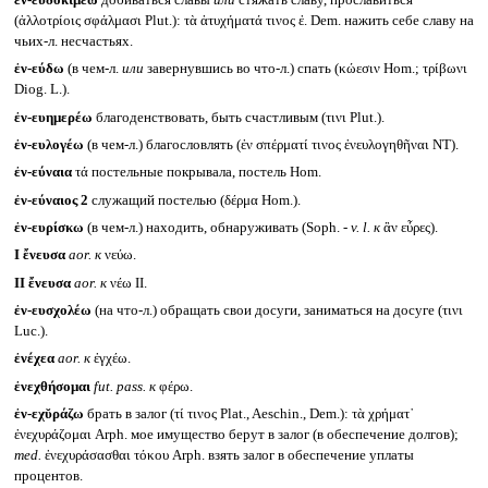
(ἀλλοτρίοις σφάλμασι Plut.): τὰ ἀτυχήματά τινος ἐ. Dem. нажить себе славу на
чьих-л. несчастьях.
ἐν-εύδω
(в чем-л.
или
завернувшись во что-л.) спать (κώεσιν Hom.; τρίβωνι
Diog. L.).
ἐν-ευημερέω
благоденствовать, быть счастливым (τινι Plut.).
ἐν-ευλογέω
(в чем-л.) благословлять (ἐν σπέρματί τινος ἐνευλογηθῆναι NT).
ἐν-εύναια
τά постельные покрывала, постель Hom.
ἐν-εύναιος 2
служащий постелью (δέρμα Hom.).
ἐν-ευρίσκω
(в чем-л.) находить, обнаруживать (Soph. -
v. l.
к
ἂν εὖρες).
I
ἔνευσα
aor.
к
νεύω.
II
ἔνευσα
aor.
к
νέω II.
ἐν-ευσχολέω
(на что-л.) обращать свои досуги, заниматься на досуге (τινι
Luc.).
ἐνέχεα
aor.
к
ἐγχέω.
ἐνεχθήσομαι
fut. pass.
к
φέρω.
ἐν-εχῠράζω
брать в залог (τί τινος Plat., Aeschin., Dem.): τὰ χρήματ᾽
ἐνεχυράζομαι Arph. мое имущество берут в залог (в обеспечение долгов);
med.
ἐνεχυράσασθαι τόκου Arph. взять залог в обеспечение уплаты
процентов.