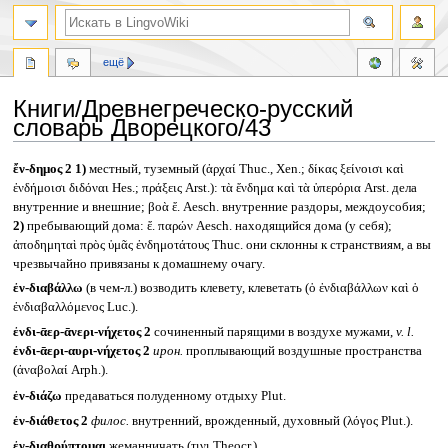
ещё
Книги/Древнегреческо-русский
словарь Дворецкого/43
Перейти
Перейти
ἔν-δημος 2
1)
местный, туземный (ἀρχαί Thuc., Xen.; δίκας ξείνοισι καὶ
к
к
ἐνδήμοισι διδόναι Hes.; πράξεις Arst.): τὰ ἔνδημα καὶ τὰ ὑπερόρια Arst. дела
навигации
поиску
внутренние и внешние; βοὰ ἔ. Aesch. внутренние раздоры, междоусобия;
2)
пребывающий дома: ἔ. παρών Aesch. находящийся дома (у себя);
ἀποδημηταὶ πρὸς ὑμᾶς ἐνδημοτάτους Thuc. они склонны к странствиям, а вы
чрезвычайно привязаны к домашнему очагу.
ἐν-διαβάλλω
(в чем-л.) возводить клевету, клеветать (ὁ ἐνδιαβάλλων καὶ ὁ
ἐνδιαβαλλόμενος Luc.).
ἐνδι-ᾱερ-ᾱνερι-νήχετος 2
сочиненный парящими в воздухе мужами,
v. l.
ἐνδι-ᾱερι-αυρι-νήχετος 2
ирон.
проплывающий воздушные пространства
(ἀναβολαί Arph.).
ἐν-διάζω
предаваться полуденному отдыху Plut.
ἐν-διάθετος 2
филос.
внутренний, врожденный, духовный (λόγος Plut.).
ἐν-διαθρύπτομαι
жеманничать (τινι Theocr.).