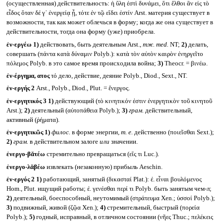
(осуществленная) действительность: ἡ ὕλη ἐστὶ δυνάμει, ὅτι ἔλθοι ἂν εἰς τὸ
εἶδος ὅταν δέ γ᾽ ἐνεργείᾳ ᾖ, τότε ἐν τῷ εἴδει ἐστίν Arst. материя существует в
возможности, так как может облечься в форму; когда же она существует в
действительности, тогда она форму (уже) приобрела.
ἐν-εργέω
1)
действовать, быть деятельным Arst.,
тж.
med.
NT;
2)
делать,
совершать (πάντα κατὰ δύναμιν Polyb.): κατὰ τὸν αὐτὸν καιρὸν ἐνηργεῖτο
πόλεμος Polyb. в это самое время происходила война;
3)
Theocr. = βινέω.
ἐν-έργημα, ατος
τό дело, действие, деяние Polyb., Diod., Sext., NT.
ἐν-εργής 2
Arst., Polyb., Diod., Plut. = ἔνεργος.
ἐν-εργητικός 3
1)
действующий (τὸ κινητικόν ἐστιν ἐνεργητικὸν τοῦ κινητοῦ
Arst.);
2)
деятельный (αὐτοπάθεια Polyb.);
3)
грам.
действительный,
активный (ῥήματα).
ἐν-εργητικῶς
1)
филос.
в форме энергии,
т. е.
действенно (ποιεῖσθαι Sext.);
2)
грам.
в действительном залоге
или
значении.
ἐνεργο-βᾰτέω
стремительно превращаться (εἴς τι Luc.).
ἐνεργο-λᾰβέω
извлекать (незаконную) прибыль Aeschin.
ἐν-εργός 2
1)
работающий, занятый (δικασταί Plat.): ἐ. εἶναι βουλόμενος
Hom., Plut. ищущий работы; ἐ. γενέσθαι περί τι Polyb. быть занятым чем-л;
2)
деятельный, боеспособный, неутомимый (στράτευμα Xen.; ὑσσοί Polyb.);
3)
подвижный, живой (ζῷα Xen.);
4)
стремительный, быстрый (πορεία
Polyb.);
5)
годный, исправный, в отличном состоянии (νῆες Thuc.; πελέκεις