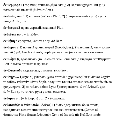
ἔν-θερμος 2
1)
горячий, теплый (αἷμα Arst.);
2)
жаркий (χωρία Plut.);
3)
пламенный, пылкий (διάνοια Arst.).
ἔν-θεσις, εως
ἡ
1)
вставка (τοῦ «ν» Plat.);
2)
(отправляемый в рот) кусок
пищи Arph., Luc.
ἔν-θεσμος 2
правомерный, законный Plut.
ἐνθεῦτεν
ион.
= ἐντεῦθεν.
ἐν-θήκη
ἡ средства, капитал
arg. ad
Dem.
ἔν-θηρος 2
1)
полный диких зверей (δρυμός Eur.);
2)
звериный, как у диких
зверей (θρίξ Aesch.): ἔ. πούς Soph. распухшая (от страшных язв) нога.
ἐν-θλίβω
(ῑ) вдавливать (τὸ μαλακὸν ἐνθλίβεται Arst.): πτερύγια ἐντεθλιμμένα
Arst. плотно прижатые крылья.
ἐν-θλιπτικῶς
надавливая, отжимая вниз Sext.
ἐν-θνῄσκω
1)
(где-л.) умирать (γαίᾳ πατρίδι
и
χερί τινος Eur.): χθονὸς λαχεῖν
τοσοῦτον ἐνθανεῖν μόνον Soph. получить (лишь) столько земли, чтобы было
где умереть;
2)
погибать в бою Lys.;
3)
омертвевать: ὥστ᾽ ἐνθανεῖν χεῖρ᾽
ἐμήν Eur. до того, что рука у меня онемела.
ἔνθορον
эп.
(= ἐνέθορον)
aor. 2
к
ἐνθρῴσκω.
ἐνθουσιάζω
и
ἐνθουσιάω
[ἔνθεος]
1)
быть одержимым божеством,
находиться в состоянии исступления, неистовствовать (ὥσπερ οἱ
θεομάντεις Plat.; ὥσπερ ἐνθουσιῶν Xen.; οἱ ἐπὶ τοῖς τῆς Κυβέλης ἱεροῖς