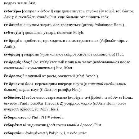
недрах земли Arst.
ἐνδοτέρω
[
compar.
к
ἔνδον I] еще далее внутрь, глубже (ἐν τοῖς ἐ. τοῦ ὕδατος
Arst.): ἐ. συστέλλειν ἑαυτόν Plut. еще больше ограничить себя.
ἐν-δουπέω
с шумом падать,
aor.
грохнуться (μέσσῳ ἐνδούπησα Hom.).
ἐνδ-ουχία
ἡ домашняя утварь, пожитки Polyb.
ἐν-δρομέω
пробегать, проходить в своих странствиях (Λιβυκῶν πόρων
Anth.).
ἐν-δρομή
ἡ эндрома (
музыкальное сопровождение состязаний
) Plut.
ἐν-δρομίς, ίδος
ἡ (
sc.
ἐσθής) теплый плащ
или
халат (
надевавшийся после
состязаний их участниками
) Juv., Mart.
ἔν-δροσος 2
влажный от росы, росистый (εὐνή Aesch.).
ἔν-δρυον
τό
досл.
перекладина впереди плуга (
с которой соединялось
дышло
)
, перен.
плуг (ἔ. ἑλκέμεν μεσάβῳ Hes.).
ἐνδῠκέως
1)
заботливо, старательно (παρέχειν τινὶ βρῶσίν τε πόσιν τε Hom.;
δέκεσθαι Pind.; ῥύεσθαι Theocr.);
2)
усердно, жадно (ἐσθίειν Hom.; ῥινὸν
ὀνύχεσσι σχίσσας,
sc.
λέων Hes.).
ἔνδυμα, ατος
τό Plut., NT = ἐνδυτόν.
ἐνδυμάτια
τά эндиматии (
род состязаний в Аргосе
) Plut.
ἐνδυμενία
и
ἐνδυμένεια
ἡ Polyb.
v. l.
= ἐνδομενία.