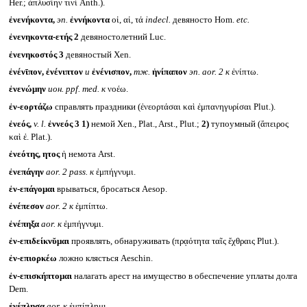
Her.; ἀπλυσίην τινί Anth.).
ἐνενήκοντα,
эп.
ἐννήκοντα
οἱ, αἱ, τά
indecl.
девяносто Hom.
etc.
ἐνενηκοντα-ετής 2
девяностолетний Luc.
ἐνενηκοστός 3
девяностый Xen.
ἐνένῑπον, ἐνένιπτον
и
ἐνένισπον,
тж.
ἠνίπαπον
эп.
aor. 2
к
ἐνίπτω.
ἐνενώμην
ион.
ppf. med.
к
νοέω.
ἐν-εορτάζω
справлять праздники (ἐνεορτάσαι καὶ ἐμπανηγυρίσαι Plut.).
ἐνεός,
v. l.
ἐννεός 3
1)
немой Xen., Plat., Arst., Plut.;
2)
тупоумный (ἄπειρος
καὶ ἐ. Plat.).
ἐνεότης, ητος
ἡ немота Arst.
ἐνεπάγην
aor. 2 pass.
к
ἐμπήγνυμι.
ἐν-επάγομαι
врываться, бросаться Aesop.
ἐνέπεσον
aor. 2
к
ἐμπίπτω.
ἐνέπηξα
aor.
к
ἐμπήγνυμι.
ἐν-επιδείκνῠμαι
проявлять, обнаруживать (πρᾳότητα ταῖς ἔχθραις Plut.).
ἐν-επιορκέω
ложно клясться Aeschin.
ἐν-επισκήπτομαι
налагать арест на имущество в обеспечение уплаты долга
Dem.
ἐνέπλησα
aor.
к
ἐμπίπλημι.