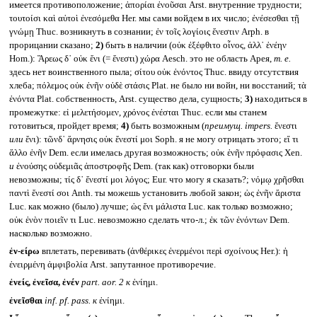
имеется противоположение; ἀπορίαι ἐνοῦσαι Arst. внутренние трудности;
τουτοίσι καὶ αὐτοὶ ἐνεσόμεθα Her. мы сами войдем в их число; ἐνέσεσθαι τῇ
γνώμῃ Thuc. возникнуть в сознании; ἐν τοῖς λογίοις ἔνεστιν Arph. в
прорицании сказано;
2)
быть в наличии (οὐκ ἐξέφθιτο οἶνος, ἀλλ᾽ ἐνέην
Hom.): Ἄρεως δ᾽ οὐκ ἔνι (= ἔνεστι) χώρα Aesch. это не область Арея,
т. е.
здесь нет воинственного пыла; σίτου οὐκ ἐνόντος Thuc. ввиду отсутствия
хлеба; πόλεμος οὐκ ἐνῆν οὐδὲ στάσις Plat. не было ни войн, ни восстаний; τὰ
ἐνόντα Plat. собственность, Arst. существо дела, сущность;
3)
находиться в
промежутке: εἰ μελετήσομεν, χρόνος ἐνέσται Thuc. если мы станем
готовиться, пройдет время;
4)
быть возможным (
преимущ.
impers.
ἔνεστι
или
ἔνι): τῶνδ᾽ ἄρνησις οὐκ ἔνεστί μοι Soph. я не могу отрицать этого; εἴ τι
ἄλλο ἐνῆν Dem. если имелась другая возможность; οὐκ ἐνῆν πρόφασις Xen.
и
ἐνούσης οὐδεμιᾶς ἀποστροφῆς Dem. (так как) отговорки были
невозможны; τίς δ᾽ ἔνεστί μοι λόγος; Eur. что могу я сказать?; νόμῳ χρῆσθαι
παντὶ ἔνεστί σοι Anth. ты можешь установить любой закон; ὡς ἐνῆν ἄριστα
Luc. как можно (было) лучше; ὡς ἔνι μάλιστα Luc. как только возможно;
οὐκ ἐνὸν ποιεῖν τι Luc. невозможно сделать что-л.; ἐκ τῶν ἐνόντων Dem.
насколько возможно.
ἐν-είρω
вплетать, перевивать (ἀνθέρικες ἐνερμένοι περὶ σχοίνους Her.): ἡ
ἐνειρμένη ἀμφιβολία Arst. запутанное противоречие.
ἐνείς, ἐνεῖσα, ἐνέν
part. aor. 2
к
ἐνίημι.
ἐνεῖσθαι
inf. pf. pass.
к
ἐνίημι.