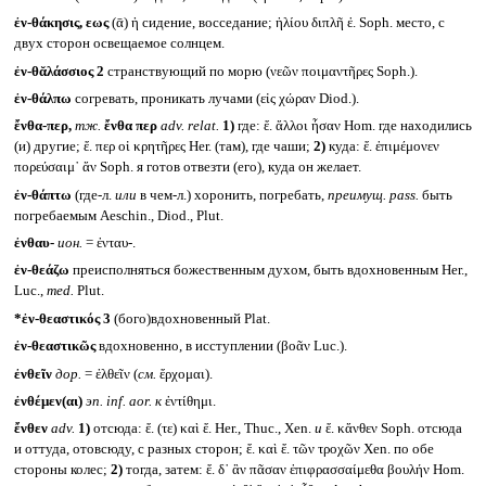
ἐν-θάκησις, εως
(ᾱ) ἡ сидение, восседание; ἡλίου διπλῆ ἐ. Soph. место, с
двух сторон освещаемое солнцем.
ἐν-θᾰλάσσιος 2
странствующий по морю (νεῶν ποιμαντῆρες Soph.).
ἐν-θάλπω
согревать, проникать лучами (εἰς χώραν Diod.).
ἔνθα-περ,
тж.
ἔνθα περ
adv. relat.
1)
где: ἔ. ἄλλοι ἦσαν Hom. где находились
(и) другие; ἔ. περ οἱ κρητῆρες Her. (там), где чаши;
2)
куда: ἔ. ἐπιμέμονεν
πορεύσαιμ᾽ ἄν Soph. я готов отвезти (его), куда он желает.
ἐν-θάπτω
(где-л.
или
в чем-л.) хоронить, погребать,
преимущ. pass.
быть
погребаемым Aeschin., Diod., Plut.
ἐνθαυ-
ион.
= ἐνταυ-.
ἐν-θεάζω
преисполняться божественным духом, быть вдохновенным Her.,
Luc.,
med.
Plut.
*ἐν-θεαστικός 3
(бого)вдохновенный Plat.
ἐν-θεαστικῶς
вдохновенно, в исступлении (βοᾶν Luc.).
ἐνθεῖν
дор.
= ἐλθεῖν (
см.
ἔρχομαι).
ἐνθέμεν(αι)
эп.
inf. aor.
к
ἐντίθημι.
ἔνθεν
adv.
1)
отсюда: ἔ. (τε) καὶ ἔ. Her., Thuc., Xen.
и
ἔ. κἄνθεν Soph. отсюда
и оттуда, отовсюду, с разных сторон; ἔ. καὶ ἔ. τῶν τροχῶν Xen. по обе
стороны колес;
2)
тогда, затем: ἔ. δ᾽ ἂν πᾶσαν ἐπιφρασσαίμεθα βουλήν Hom.