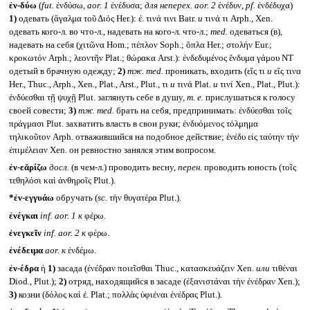
ἐν-δύω
(
fut.
ἐνδύσω,
aor. 1
ἐνέδυσα;
для неперех.
aor. 2
ἐνέδυν,
pf.
ἐνδέδυχα)
1)
одевать (ἄγαλμα τοῦ Διός Her.): ἐ. τινά τινι Batr.
и
τινά τι Arph., Xen.
одевать кого-л. во что-л., надевать на кого-л. что-л.;
med.
одеваться (в),
надевать на себя (χιτῶνα Hom.; πέπλον Soph.; ὅπλα Her.; στολήν Eur.;
κροκωτόν Arph.; λεοντῆν Plat.; θώρακα Arst.): ἐνδεδυμένος ἔνδυμα γάμου NT
одетый в брачную одежду;
2)
тж.
med.
проникать, входить (εἴς τι
и
εἴς τινα
Her., Thuc., Arph., Xen., Plat., Arst., Plut., τι
и
τινά Plat.
и
τινί Xen., Plat., Plut.):
ἐνδύεσθαι τῇ ψυχῇ Plut. заглянуть себе в душу,
т. е.
прислушаться к голосу
своей совести;
3)
тж.
med.
брать на себя, предпринимать: ἐνδύεσθαι τοῖς
πράγμασι Plut. захватить власть в свои руки; ἐνδυόμενος τόλμημα
τηλικοῦτον Arph. отважившийся на подобное действие; ἐνέδυ εἰς ταύτην τὴν
ἐπιμέλειαν Xen. он ревностно занялся этим вопросом.
ἐν-εᾰρίζω
досл.
(в чем-л.) проводить весну,
перен.
проводить юность (τοῖς
τεθηλόσι καὶ ἀνθηροῖς Plut.).
*ἐν-εγγυάω
обручать (
sc.
τὴν θυγατέρα Plut.).
ἐνέγκαι
inf. aor. 1
к
φέρω.
ἐνεγκεῖν
inf. aor. 2
к
φέρω.
ἐνέδειμα
aor.
к
ἐνδέμω.
ἐν-έδρα
ἡ
1)
засада (ἐνέδραν ποιεῖσθαι Thuc., κατασκευάζειν Xen.
или
τιθέναι
Diod., Plut.);
2)
отряд, находящийся в засаде (ἐξανιστάναι τὴν ἐνέδραν Xen.);
3)
козни (δόλος καὶ ἐ. Plat.; πολλὰς ὑφιέναι ἐνέδρας Plut.).