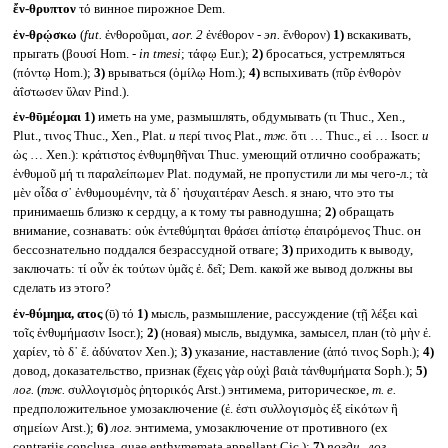
ἔν-θρυπτον
τό винное пирожное Dem.
ἐν-θρῴσκω
(
fut.
ἐνθοροῦμαι,
aor. 2
ἐνέθορον -
эп.
ἔνθορον)
1)
вскакивать,
прыгать (βουσί Hom. -
in tmesi
; τάφῳ Eur.);
2)
бросаться, устремляться
(πόντῳ Hom.);
3)
врываться (ὁμίλῳ Hom.);
4)
вспыхивать (πῦρ ἐνθορὸν
ἀΐστωσεν ὕλαν Pind.).
ἐν-θῡμέομαι
1)
иметь на уме, размышлять, обдумывать (τι Thuc., Xen.,
Plut., τινος Thuc., Xen., Plat.
и
περί τινος Plat.,
тж.
ὅτι … Thuc., εἰ … Isocr.
и
ὡς … Xen.): κράτιστος ἐνθυμηθῆναι Thuc. умеющий отлично соображать;
ἐνθυμοῦ μή τι παραλείπωμεν Plat. подумай, не пропустили ли мы чего-л.; τὰ
μὲν οἶδα σ᾽ ἐνθυμουμένην, τὰ δ᾽ ἡσυχαιτέραν Aesch. я знаю, что это ты
принимаешь близко к сердцу, а к тому ты равнодушна;
2)
обращать
внимание, сознавать: οὐκ ἐντεθύμηται θράσει ἀπίστῳ ἐπαιρόμενος Thuc. он
бессознательно поддался безрассудной отваге;
3)
приходить к выводу,
заключать: τί οὖν ἐκ τούτων ὑμᾶς ἐ. δεῖ; Dem. какой же вывод должны вы
сделать из этого?
ἐν-θύμημα, ατος
(ῡ) τό
1)
мысль, размышление, рассуждение (τῇ λέξει καὶ
τοῖς ἐνθυμήμασιν Isocr.);
2)
(новая) мысль, выдумка, замысел, план (τὸ μὴν ἐ.
χαρίεν, τὸ δ᾽ ἔ. ἀδύνατον Xen.);
3)
указание, наставление (ἀπό τινος Soph.);
4)
довод, доказательство, признак (ἔχεις γὰρ οὐχὶ βαιὰ τἀνθυμήματα Soph.);
5)
лог.
(
тж.
συλλογισμὸς ῥητορικός Arst.) энтимема, риторическое,
т. е.
предположительное умозаключение (ἐ. ἐστι συλλογισμὸς ἐξ εἰκότων ἢ
σημείων Arst.);
6)
лог.
энтимема, умозаключение от противного (ex
contrariis conclusa, quae enthymemata appellant Cic.);
7)
поздн., лог.