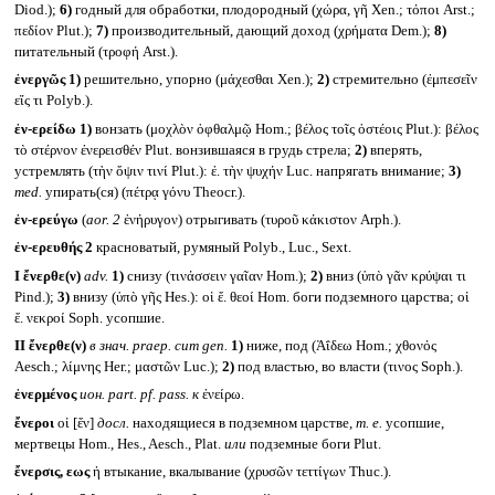
Diod.);
6)
годный для обработки, плодородный (χώρα, γῆ Xen.; τόποι Arst.;
πεδίον Plut.);
7)
производительный, дающий доход (χρήματα Dem.);
8)
питательный (τροφή Arst.).
ἐνεργῶς
1)
решительно, упорно (μάχεσθαι Xen.);
2)
стремительно (ἐμπεσεῖν
εἴς τι Polyb.).
ἐν-ερείδω
1)
вонзать (μοχλὸν ὀφθαλμῷ Hom.; βέλος τοῖς ὀστέοις Plut.): βέλος
τὸ στέρνον ἐνερεισθέν Plut. вонзившаяся в грудь стрела;
2)
вперять,
устремлять (τὴν ὄψιν τινί Plut.): ἐ. τὴν ψυχήν Luc. напрягать внимание;
3)
med.
упирать(ся) (πέτρᾳ γόνυ Theocr.).
ἐν-ερεύγω
(
aor. 2
ἐνήρυγον) отрыгивать (τυροῦ κάκιστον Arph.).
ἐν-ερευθής 2
красноватый, румяный Polyb., Luc., Sext.
I
ἔνερθε(ν)
adv.
1)
снизу (τινάσσειν γαῖαν Hom.);
2)
вниз (ὑπὸ γᾶν κρύψαι τι
Pind.);
3)
внизу (ὑπὸ γῆς Hes.): οἱ ἔ. θεοί Hom. боги подземного царства; οἱ
ἔ. νεκροί Soph. усопшие.
II
ἔνερθε(ν)
в знач.
praep. cum gen.
1)
ниже, под (Ἀΐδεω Hom.; χθονός
Aesch.; λίμνης Her.; μαστῶν Luc.);
2)
под властью, во власти (τινος Soph.).
ἐνερμένος
ион.
part. pf. pass.
к
ἐνείρω.
ἔνεροι
οἱ [ἔν]
досл.
находящиеся в подземном царстве,
т. е.
усопшие,
мертвецы Hom., Hes., Aesch., Plat.
или
подземные боги Plut.
ἔνερσις, εως
ἡ втыкание, вкалывание (χρυσῶν τεττίγων Thuc.).