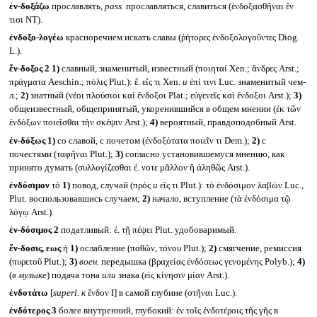
ἐν-δοξάζω
прославлять,
pass.
прославляться, славиться (ἐνδοξασθῆναι ἔν
τισι NT).
ἐνδοξο-λογέω
красноречием искать славы (ῥήτορες ἐνδοξολογοῦντες Diog.
L.).
ἔν-δοξος 2
1)
славный, знаменитый, известный (ποιηταί Xen.; ἄνδρες Arst.;
πράγματα Aeschin.; πόλις Plut.): ἔ. εἴς τι Xen.
и
ἐπί τινι Luc. знаменитый чем-
л.;
2)
знатный (νέοι πλούσιοι καὶ ἔνδοξοι Plat.; εὐγενεῖς καὶ ἔνδοξοι Arst.);
3)
общеизвестный, общепринятый, укоренившийся в общем мнении (ἐκ τῶν
ἐνδόξων ποιεῖσθαι τὴν σκέψιν Arst.);
4)
вероятный, правдоподобный Arst.
ἐν-δόξως
1)
со славой, с почетом (ἐνδοξότατα ποιεῖν τι Dem.);
2)
с
почестями (ταφῆναι Plut.);
3)
согласно установившемуся мнению, как
принято думать (συλλογίζεσθαι ἐ. νοτε μᾶλλον ἢ ἀληθῶς Arst.).
ἐνδόσιμον
τό
1)
повод, случай (πρός
и
εἴς τι Plut.): τὸ ἐνδόσιμον λαβών Luc.,
Plut. воспользовавшись случаем;
2)
начало, вступление (τὰ ἐνδόσιμα τῷ
λόγῳ Arst.).
ἐν-δόσιμος 2
податливый: ἐ. τῇ πέψει Plut. удобоваримый.
ἔν-δοσις, εως
ἡ
1)
ослабление (παθῶν, τόνου Plut.);
2)
смягчение, ремиссия
(πυρετοῦ Plut.);
3)
воен.
передышка (βραχείας ἐνδόσεως γενομένης Polyb.);
4)
(
в музыке
) подача тона
или
знака (εἰς κίνησιν μίαν Arst.).
ἐνδοτάτω
[
superl.
к
ἔνδον I] в самой глубине (στῆναι Luc.).
ἐνδότερος 3
более внутренний, глубокий: ἐν τοῖς ἐνδοτέροις τῆς γῆς в