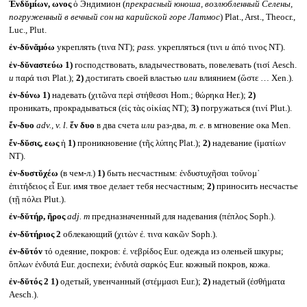
Ἐνδῠμίων, ωνος
ὁ Эндимион (
прекрасный юноша, возлюбленный Селены,
погруженный в вечный сон на карийской горе Латмос
) Plat., Arst., Theocr.,
Luc., Plut.
ἐν-δῠνᾰμόω
укреплять (τινα NT);
pass.
укрепляться (τινι
и
ἀπό τινος NT).
ἐν-δῠναστεύω
1)
господствовать, владычествовать, повелевать (τισί Aesch.
и
παρά τισι Plat.);
2)
достигать своей властью
или
влиянием (ὥστε … Xen.).
ἐν-δύνω
1)
надевать (χιτῶνα περὶ στήθεσσι Hom.; θώρηκα Her.);
2)
проникать, прокрадываться (εἰς τὰς οἰκίας NT);
3)
погружаться (τινί Plut.).
ἔν-δυο
adv., v. l.
ἕν δυο
в два счета
или
раз-два,
т. е.
в мгновение ока Men.
ἔν-δῠσις, εως
ἡ
1)
проникновение (τῆς λύπης Plat.);
2)
надевание (ἱματίων
NT).
ἐν-δυστῠχέω
(в чем-л.)
1)
быть несчастным: ἐνδυστυχῆσαι τοὔνομ᾽
ἐπιτήδειος εἶ Eur. имя твое делает тебя несчастным;
2)
приносить несчастье
(τῇ πόλει Plut.).
ἐν-δῠτήρ, ῆρος
adj. m
предназначенный для надевания (πέπλος Soph.).
ἐν-δῠτήριος 2
облекающий (χιτὼν ἐ. τινα κακῶν Soph.).
ἐν-δῠτόν
τό одеяние, покров: ἐ. νεβρίδος Eur. одежда из оленьей шкуры;
ὅπλων ἐνδυτά Eur. доспехи; ἐνδυτὰ σαρκός Eur. кожный покров, кожа.
ἐν-δῠτός 2
1)
одетый, увенчанный (στέμμασι Eur.);
2)
надетый (ἐσθήματα
Aesch.).