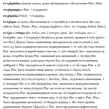
ἐν-εχῠρᾰσία
ἡ взятие залога, залог, материальное обеспечение Plat., Dem.
ἐνεχῠρασμός
ὁ Plut. = ἐνεχυρασία.
ἐνεχῠριάζω
Polyb. = ἐνεχυράζω.
ἐν-έχῠρον
τό залог, обеспечение (ἐ. τι ὑποτιθέναι
и
ἀποδεικνύναι Her.
или
τιθέναι Arph., Polyb., Plut.; ἐνέχυρα λαμβάνειν Xen.; ἐπ᾽ ἐνεχύρῳ δοῦναι Dem.).
ἐν-έχω
и
ἐνίσχω
(
fut.
ἐνέξω,
aor. 2
ἐνέσχον;
pass.
:
fut.
ἐνέξομαι,
aor. 1
ἐνεσχέθην,
aor. 2
ἐνεσχόμην)
1)
иметь в душе, питать, хранить в себе (χόλον
τινί Her.);
2)
pass.
быть схваченным, находиться во власти (чьей-л.
или
чего-л.), быть подвергнутым
или
подверженным: ἐ. ἐν τοῖς τῆς νεὼς σκεύεσι
Plat. запутаться в корабельных снастях; ἐ. τοῖς σταυροῖς Xen. зацепиться за
колья; ἐνσχεθεὶς δεσμῷ Plut. связанный
или
скованный; ἐ. τῇ πάγῃ Her.
попасться в капкан; φιλοτιμίᾳ ἐνέχεται Eur. он одержим честолюбием;
παθήμασι ἐ. Plut. находиться во власти страстей; ἐ. ἐν τῷ νόμῳ Plat.
и
τῷ
νόμῳ Plut. быть подвластным закону; οὐ δικαίοις ἐ. λόγοις Aesch.
подвергаться несправедливым упрекам; ταῖς αἰτίαις ἐ. Plat. подвергаться
обвинениям; (ἐν) τοῖς ἐπιτιμίοις ἐ. Aeschin., Dem.; подлежать наказаниям; ἐ.
ἐν ἀπορίῃσι Her.
и
ἐν ταῖς δυσχερείαις Arst. оказаться в затруднительном
положении; ἐν ταύτῃ ἐνέσχετο Plat. на этом он стал втупик; τὴν φωνὴν
ἐνισχόμενος Plut. прерывающимся голосом; τὰ ἐπιρῥέοντα ἐνισχόμενά τινι
Plut. задержанное чем-л. течение вод; ἐν τῷ ἄγει Her.
и
ἀρᾷ ἐ. Plat., Plut.;
быть преданным проклятию; ἐν θωύματι μεγάλῳ ἐ. Her. быть крайне
удивленным; δόγμασι Ὀρφικοῖς ἐ. Plut. быть преданным орфическому