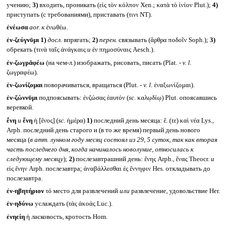
учению;
3)
входить, проникать (εἰς τὸν κόλπον Xen.; κατὰ τὸ ἰνίον Plut.);
4)
приступать (с требованиями), приставать (τινι NT).
ἐνέωσα
aor.
к
ἐνωθέω.
ἐν-ζεύγνῡμι
1)
досл.
впрягать;
2)
перен.
связывать (ἄρθρα ποδοῖν Soph.);
3)
обрекать (τινὰ ταῖς ἀνάγκαις
и
ἐν πημοσύναις Aesch.).
ἐν-ζωγρᾰφέω
(на чем-л.) изображать, рисовать, писать (Plat. -
v. l.
ζωγραφέω).
ἐν-ζωνίζομαι
поворачиваться, вращаться (Plut. -
v. l.
ἐναξωνίζομαι).
ἐν-ζώννῡμι
подпоясывать: ἐνζώσας ἑαυτόν (
sc.
καλῳδίῳ) Plut. опоясавшись
веревкой.
ἔνη
и
ἕνη
ἡ [ἔνος] (
sc.
ἡμέρα)
1)
последний день месяца: ἕ. (τε) καὶ νέα Lys.,
Arph. последний день старого и (в то же время) первый день нового
месяца (
в атт. лунном году месяц состоял из 29, 5 суток, так как вторая
часть последнего дня, когда начиналось новолуние, относилась к
следующему месяцу
);
2)
послезавтрашний день: ἕνης Arph., ἕνας Theocr.
и
εἰς ἕνην Arph. послезавтра; ἀναβάλλεσθαι ἐς ἔννηφιν Hes. откладывать до
послезавтра.
ἐν-ηβητήριον
τό место для развлечений
или
развлечение, удовольствие Her.
ἐν-ηδύνω
услаждать (τὰς ἀκοάς Luc.).
ἐνηείη
ἡ ласковость, кротость Hom.