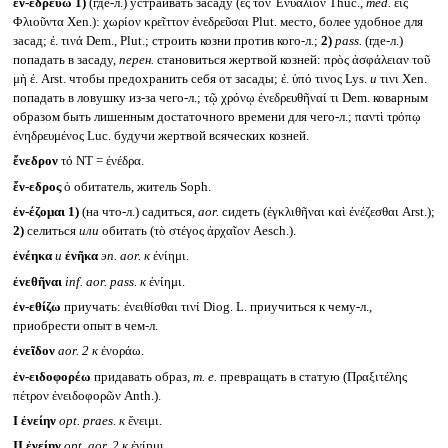
ἐν-εδρεύω
1)
(где-л.) устраивать засаду (ἐς τὸν Ἐνυάλιον Thuc.,
med.
εἰς
Φλιοῦντα Xen.): χωρίον κρεῖττον ἐνεδρεῦσαι Plut. место, более удобное для
засад; ἐ. τινά Dem., Plut.; строить козни против кого-л.;
2)
pass.
(где-л.)
попадать в засаду,
перен.
становиться жертвой козней: πρὸς ἀσφάλειαν τοῦ
μὴ ἐ. Arst. чтобы предохранить себя от засады; ἐ. ὑπό τινος Lys.
и
τινι Xen.
попадать в ловушку из-за чего-л.; τῷ χρόνῳ ἐνεδρευθῆναί τι Dem. коварным
образом быть лишенным достаточного времени для чего-л.; παντὶ τρόπῳ
ἐνηδρευμένος Luc. будучи жертвой всяческих козней.
ἔνεδρον
τό NT = ἐνέδρα.
ἔν-εδρος
ὁ обитатель, житель Soph.
ἐν-έζομαι
1)
(на что-л.) садиться,
aor.
сидеть (ἐγκλιθῆναι καὶ ἐνέζεσθαι Arst.);
2)
селиться
или
обитать (τὸ στέγος ἀρχαῖον Aesch.).
ἐνέηκα
и
ἐνῆκα
эп.
aor.
к
ἐνίημι.
ἐνεθῆναι
inf. aor. pass.
к
ἐνίημι.
ἐν-εθίζω
приучать: ἐνειθίσθαι τινί Diog. L. приучиться к чему-л.,
приобрести опыт в чем-л.
ἐνεῖδον
aor. 2
к
ἐνοράω.
ἐν-ειδοφορέω
придавать образ,
т. е.
превращать в статую (Πραξιτέλης
πέτρον ἐνειδοφορῶν Anth.).
I
ἐνείην
opt. praes.
к
ἔνειμι.
II
ἐνείην
opt. aor. 2
к
ἐνίημι.