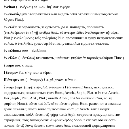
ἐνεῖκαι
(= ἐνέγκαι)
эп.-ион.
inf. aor.
к
φέρω.
ἐν-εικονίζομαι
отображаться
или
видеть себя отраженным (τοῖς ἑτέρων
λόγοις Plut.).
ἐν-ειλέω
заворачивать, закутывать,
pass.
попадать, проникать
(ἐνειλούμενον ἐν τῇ γῇ πνεῦμα Arst.; τὸ πνευματῶδες ἐνειλούμενον τῷ νέφει
Plut.): ἐνειλούμενος τοῖς πολεμίοις Plut. врезавшись в гущу неприятельских
войск; ὁ ἐνειληθεὶς χρεώστης Plut. запутавшийся в долгах человек.
ἐν-ειλίσσω
ион.
= ἐνελίσσω.
ἐν-είλλω
(= ἐνειλέω) втискивать, набивать (πηλὸν ἐν ταρσοῖς καλάμου Thuc.).
ἔνειμα
aor.
к
νέμω.
I
ἔνειμεν
3 л.
sing. aor.
к
νέμω.
II
ἔνειμεν
эп.
(= ἐνεσμεν)
1 л.
pl. praes.
к
ἔνειμι.
ἔν-ειμι
[εἰμί] (
impf.
ἐνῆν,
fut.
ἐνέσομαι)
1)
(в чем-л.) быть, находиться,
содержаться, заключаться (τινι Hom., Aesch., Soph., Plat.
и
ἔν τινι Aesch.,
Her., Arph., Plat., Arst., Plut.; αὐτόθι Arph.; πολλοὶ ἔνεσαν ὀϊστοί,
sc.
τῇ
φαρέτρῃ Hom.): οὔ νυ καὶ ὑμῖν οἴκοι ἔνεστι γόος; Hom. разве нет и в вашем
доме печали?; ἔνεστι τοῦτο τῇ τυραννίδι νόσημα Aesch. таков недуг
самовластия; πόλλ᾽ ἔνεστι τῷ γήρᾳ κακά Arph. старости присущи многие
страдания; τοῖς λόγοις ἔνεστι ἀμφοῖν κέρδος Soph. в словах обеих есть
польза; ἐν τῷ λόγῳ ἔνεστιν ἐναντίωσις Arst. в словесной формулировке