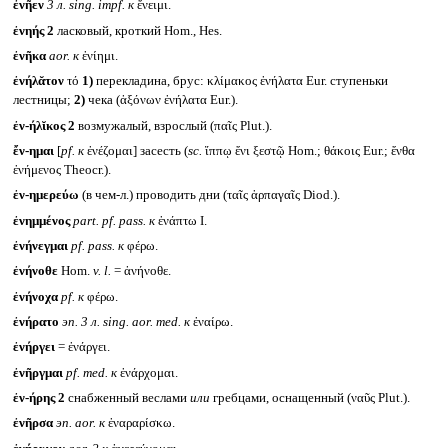
ἐνῆεν
3 л.
sing. impf.
к
ἔνειμι.
ἐνηής 2
ласковый, кроткий Hom., Hes.
ἐνῆκα
aor.
к
ἐνίημι.
ἐνήλᾰτον
τό
1)
перекладина, брус: κλίμακος ἐνήλατα Eur. ступеньки
лестницы;
2)
чека (ἀξόνων ἐνήλατα Eur.).
ἐν-ήλῐκος 2
возмужалый, взрослый (παῖς Plut.).
ἔν-ημαι
[
pf.
к
ἐνέζομαι] засесть (
sc.
ἵππῳ ἔνι ξεστῷ Hom.; θάκοις Eur.; ἔνθα
ἐνήμενος Theocr.).
ἐν-ημερεύω
(в чем-л.) проводить дни (ταῖς ἁρπαγαῖς Diod.).
ἐνημμένος
part. pf. pass.
к
ἐνάπτω I.
ἐνήνεγμαι
pf. pass.
к
φέρω.
ἐνήνοθε
Hom.
v. l.
= ἀνήνοθε.
ἐνήνοχα
pf.
к
φέρω.
ἐνήρατο
эп. 3 л.
sing. aor. med.
к
ἐναίρω.
ἐνήργει
= ἐνάργει.
ἐνῆργμαι
pf. med.
к
ἐνάρχομαι.
ἐν-ήρης 2
снабженный веслами
или
гребцами, оснащенный (ναῦς Plut.).
ἐνῆρσα
эп.
aor.
к
ἐναραρίσκω.