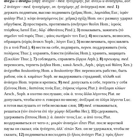
ἀνέχω
и
ἀνίσχω
(
impf.
ἀνεῖχον -
med.
ἠνειχόμην,
fut.
ἀνέξω
и
ἀνασχήσω,
aor.
2
ἀνέσχον -
med.
ἠνεσχόμην,
эп.
ἠνσχόμην,
pf.
ἀνέσχηκα)
тж.
med.
1)
держать поднятым, высоко поднимать (χεῖρας Hom.; λαμπάδας Eur.; ἱερὰν
φιάλην Plut.): κόψε ἀνασχόμενος (
sc.
χεῖρας) σχίζῃ Hom. он с размаху ударил
обрубком;
2)
простирать, протягивать (σκῆπτρον θεοῖσι Hom.; ἱεροὺς
πτόρθους Λατοῖ Eur.; δῶρ᾽ ἀθανάτοις Pind.);
3)
показывать, зажигать (τὸ
σημεῖον τοῦ πυρός Thuc.; φάος σωτήριόν τινι Eur.);
4)
воссылать, возносить,
обращать (εὐχὰς ἄνακτι Soph.; λόγον Eur.);
5)
возвеличивать, прославлять
(τι
и
τινά Pind.);
6)
нести на себе, подпирать,
перен.
поддерживать (τοὺς
πολέμους Thuc.); охранять, блюсти (εὐδικίας Hom.); хранить, защищать
(Σικελίαν Thuc.);
7)
соблюдать, справлять (ὄργια Arph.);
8)
преимущ.
med.
переносить, терпеть (κήδεα Hom.; κακά Aesch., Arph.; ψύχη καὶ θάλπη Xen.):
ἀνέχεσθαι δουλοσύνης Hom.
и
δουλοσύνην Her. переносить рабство, быть
рабом; οὐκ ἀ. καμάτων Soph. не выдерживать страданий; τέτλαθι καὶ
ἀνάσχεο Hom. терпи и крепись;
9)
med.
допускать к себе, терпеть у себя
(ξείνους Hom.; δεσπότας τινάς Eur.; ἑτέρους νόμους Plut.): ἀνέξομαι κλύων
Aesch., Soph. я охотно послушаю; οὐκ ἀ. τινος ἄλλα λέγοντος Plat. не
допускать, чтобы кто-л. говорил по-иному; ἀνέξομαί σε ὀλίγα λέγοντα Luc.
я готов выслушать от тебя несколько слов;
10)
med.
отваживаться,
решаться (τὸν ἐπιόντα ἐπὶ τὴν χώρην δέξασθαι Her.);
11)
сдерживать,
удерживать (ἵππους Hom.): ἀ. ἑαυτόν τινος Luc.
и
ἀπό τινος Plut.
воздерживаться от чего-л.; μικρὸν ἀνασχὼν εἶπεν Plut. после короткой
паузы он сказал; οὐκ ἠνέσχετο, ἀλλ᾽ εἰπών Xen. он не удержался, чтобы не
сказать;
12)
подниматься восходить (ὁ ἥλιος ἀνέσχεν Plat.): πρὸς ἥλιον