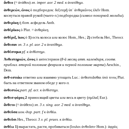
ἄνθεο
(= ἀνάθου)
эп.
imper. aor. 2 med.
к
ἀνατίθημι.
ἀνθερεών, ῶνος
ὁ подбородок: δεξιτερῇ ὑπ᾽ ἀνθερεῶνος ἑλεῖν Hom.
коснуться правой рукой (чьего-л.) подбородка (
символ покорной мольбы
)
.
ἀνθερίκη
ἡ
бот.
асфодель Anth.
ἀνθέρῐκος
ὁ Plut. = ἀνθερίκη.
ἀνθέριξ, ῐκος
ὁ
1)
ость колоса
или
колос Hom., Hes.;
2)
стебель Her., Theocr.
ἄνθεσαν
эп. 3 л.
pl. aor. 2
к
ἀνατίθημι.
ἀνθέστηκα
pf.
к
ἀνθίστημι.
Ἀνθεστηριών, ῶνος
ὁ антестерион (
8-й месяц атт. календаря, соотв.
приблиз. второй половине февраля и первой половине марта
) Aeschin.,
Dem.
ἀνθ-εστιάω
ответно
или
взаимно угощать Luc.: ἀνθεστιᾶσθαι ὑπό τινος Plut.
быть на ответном званом обеде у кого-л.
ἀνθεστώς
part. pf. act.
к
ἀνθίστημι.
ἀνθεσ-φόρος 2
приносящий цветы
или
весь в цвету (σμίλαξ Eur.).
ἄνθετο
(= ἀνάθετο)
эп. 3 л.
sing. aor. 2 med.
к
ἀνατίθημι.
ἀνθεῦσα
ион.-дор.
part. f
к
ἀνθέω.
ἀνθεῦσι
Hes., Theocr.
3 л.
pl. praes.
к
ἀνθέω.
ἀνθέω
1)
вырастать, расти, пробиваться (ἴουλοι ἀνθοῦσιν Hom.): ἀφρὸς