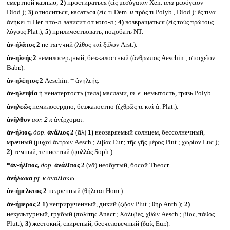
смертной казнью;
2)
простираться (εἰς μεσόγαιαν Xen.
или
μεσόγειον
Diod.);
3)
относиться, касаться (εἴς τι Dem.
и
πρός τι Polyb., Diod.): ἔς τινα
ἀνήκει τι Her. что-л. зависит от кого-л.;
4)
возвращаться (εἰς τοὺς πρώτους
λόγους Plat.);
5)
приличествовать, подобать NT.
ἀν-ήλᾰτος 2
не тягучий (λίθος καὶ ξύλον Arst.).
ἀν-ηλεής 2
немилосердный, безжалостный (ἄνθρωπος Aeschin.; στοιχεῖον
Babr.).
ἀν-ηλέητος 2
Aeschin. = ἀνηλεής.
ἀν-ηλειψία
ἡ ненатертость (тела) маслами,
т. е.
немытость, грязь Polyb.
ἀνηλεῶς
немилосердно, безжалостно (ἐχθρῶς τε καὶ ἀ. Plat.).
ἀνῆλθον
aor. 2
к
ἀνέρχομαι.
ἀν-ήλιος,
дор.
ἀνάλιος 2
(ᾱλ)
1)
неозаряемый солнцем, бессолнечный,
мрачный (μυχοὶ ἄντρων Aesch.; λιβας Eur.; τῆς γῆς μέρος Plut.; χωρίον Luc.);
2)
темный, тенисстый (φυλλάς Soph.).
*ἀν-ήλῐπος,
дор.
ἀνάλῐπος 2
(νᾱ) необутый, босой Theocr.
ἀνήλωκα
pf.
к
ἀναλίσκω.
ἀν-ήμελκτος 2
недоенный (θήλειαι Hom.).
ἀν-ήμερος 2
1)
неприрученный, дикий (ζῷον Plut.; θήρ Anth.);
2)
некультурный, грубый (πολίτης Anacr.; Χάλυβες, χθών Aesch.; βίος, πάθος
Plut.);
3)
жестокий, свирепый, бесчеловечный (δαίς Eur.).