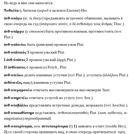
Но ведь и мне они наносятся.
Ἄνθυλλα
ἡ Антилла (
город в нижнем Египте
) Her.
ἀνθ-υπάγω
(
sc.
ἐς δίκην) предъявлять встречное обвинение, вызывать в
свою очередь на суд (ὑπάγουσιν αὐτόν, ὁ δὲ ἀνθυπάγει τοὺς ἄνδρας Thuc.).
ἀνθ-υπάρχω
(
у стоиков
) быть противоположным, противостоять (τινί
Plut.).
ἀνθ-υπᾰτεύω
быть (римским) проконсулом Plut.
ἀνθ-υπᾰτικός 3
проконсульский Plut.
I
ἀνθ-ύπᾰτος 2
проконсульский (ἀρχή Plut.).
II
ἀνθύπατος
ὁ проконсул Polyb., Plut.
ἀνθ-υπείκω
делать взаимные уступки (τινί Plut.); уступать (ἀλλήλοις Plut.).
ἀνθύπειξις, εως
ἡ взаимная уступка Plut.
ἀνθ-υπερφρονέω
отвечать высокомерием на высокомерие Suet.
ἀνθ-υπηρετέω
отвечать услугой на услугу (τινι Arst.).
ἀνθ-υποβάλλω
представлять встречные доводы, возражать (τινί Aeschin.).
ἀνθ-υποκαθίστημι
подставлять: ἀνθυποκατασταθείς Plut. (
лат.
suffectus,
sc.
magistratus) переизбранный.
ἀνθ-υποκρίνομαι,
ион.
ἀντυποκρίνομαι
(ῑ)
1)
заявлять в ответ (τοιάδε Her.);
2)
со своей стороны принимать вид, в свою очередь притворяться: πρὸς