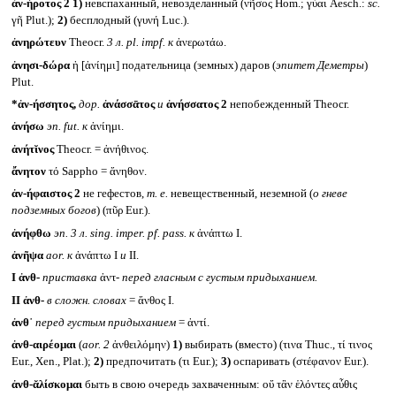
ἀν-ήροτος 2
1)
невспаханный, невозделанный (νῆσος Hom.; γὐαι Aesch.:
sc.
γῆ Plut.);
2)
бесплодный (γυνή Luc.).
ἀνηρώτευν
Theocr.
3 л.
pl. impf.
к
ἀνερωτάω.
ἀνησι-δώρα
ἡ [ἀνίημι] подательница (земных) даров (
эпитет Деметры
)
Plut.
*ἀν-ήσσητος,
дор.
ἀνάσσᾱτος
и
ἀνήσσατος 2
непобежденный Theocr.
ἀνήσω
эп.
fut.
к
ἀνίημι.
ἀνήτῐνος
Theocr. = ἀνήθινος.
ἄνητον
τό Sappho = ἄνηθον.
ἀν-ήφαιστος 2
не гефестов,
т. е.
невещественный, неземной (
о гневе
подземных богов
) (πῦρ Eur.).
ἀνήφθω
эп. 3 л.
sing. imper. pf. pass.
к
ἀνάπτω I.
ἀνῆψα
aor.
к
ἀνάπτω I
и
II.
I
ἀνθ-
приставка
ἀντ-
перед гласным с густым придыханием.
II
ἀνθ-
в сложн. словах
= ἄνθος I.
ἀνθ᾽
перед густым придыханием
= ἀντί.
ἀνθ-αιρέομαι
(
aor. 2
ἀνθειλόμην)
1)
выбирать (вместо) (τινα Thuc., τί τινος
Eur., Xen., Plat.);
2)
предпочитать (τι Eur.);
3)
оспаривать (στέφανον Eur.).
ἀνθ-ᾰλίσκομαι
быть в свою очередь захваченным: οὔ τἂν ἑλόντες αὖθις