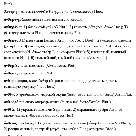
Eur.).
Ἀνθήνη
ἡ Антена (
город в Кинурии на Пелопоннесе
) Thuc.
ἀνθηρο-γρᾰφέω
писать цветистым слогом Cic.
ἀνθηρόν
τό
1)
блеск (τοῦ χαλκοῦ Plut.);
2)
яркость (τῶν χρωμάτων Luc.);
3)
pl.
цветущие луга Plut.; растения в цвету Plut.
ἀνθηρός 3
1)
цветущий (λειμών Arph.: πρόσοψις Diod.);
2)
молодой, свежий
(χλόη Eur.);
3)
сияющий, веселый, радостный (ἱλαρὸς καὶ ἀ. Plut.);
4)
яркий,
сверкающий (εἱμάτων στολῇ Eur.; χρώματα Plut.);
5)
цветистый, пышный
(ὀνόματα Plut.);
6)
сильнейший, крайний (μανίας μένος Soph.).
ἀνθηρῶς
ярко, цветисто (λέγειν Isocr., Plut.).
ἄνθησις, εως
ἡ цветение Plut.
ἀνθ-ησσάομαι,
атт.
ἀνθηττάομαι
в свою очередь уступать, делать
взаимную уступку (τινι Thuc.).
ἀνθίας
ὁ
предполож.
морской окунь (
Seranus scriba
или
anthias
) Arst., Plut.
ἀνθ-ιερόω
в свою очередь чтить (ἀ. τινα καὶ ἀντισέβεσθαι Plut.).
ἀνθίζω
1)
украшать цветами Soph., Eur.;
2)
окрашивать (χεῖρα Arst.; οἱ
προμαχεῶνες ἠνθισμένοι φαρμάκοισι Her.).
ἄνθῐνος
и
ἀνθινός 3
1)
цветочный, растительный (εἶδαρ Hom.; εὐωδία Plut.);
2)
расцвеченный, пестрый (στρώματα, ἐσθής Plut.; στρωμναί Diod.).