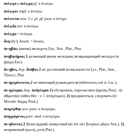
ἀνέῳγα
и
ἀνέῳχα
pf.
к
ἀνοίγω.
ἀνέῳγον
impf.
к
ἀνοίγω.
ἀνέωνται
ион. 3 л.
pl. pf. pass.
к
ἀνίημι.
ἀνέῳξα
aor.
к
ἀνοίγω.
ἀνέῳχα
= ἀνέῳγα.
ἄνη
(ᾰ) ἡ Aesch. = ἄνυσις.
ἀν-ηβάω
(вновь) молодеть Eur., Xen., Plat., Plut.
ἀνηβητήριος 3
делающий вновь молодым, возвращающий молодость
(ῥώμη Eur.).
ἄν-ηβος,
дор.
ἄνᾱβος
2
не достигший возмужалости Lys., Plat., Arst.,
Theocr., Plut.
ἀν-ηγεμόνευτος 2
не имеющий руководителя (ἀδέσποτος καὶ ἀ. Luc.).
ἀν-ηγέομαι,
дор.
ἀνᾱγέομαι
1)
обозревать, перечислять (ἀρετάς Pind.; τὰ
ἀθρωπήϊα πάθεα Her. -
v. l.
ἀπηγέομαι);
2)
продвигаться, следовать (ἐν
Μοισᾶν δίφρῳ Pind.).
ἀνηγέρθην
aor. pass.
к
ἀνεγείρω.
ἀνηγρόμενος
part. med.
к
ἀνεγείρω.
ἀν-ήδυντος 2
1)
несладкий, невкусный (αἱ ἐπὶ τῶν βοτρύων ῥᾶγες Arst.);
2)
неприятный (φωνή, γυνή Plut.).