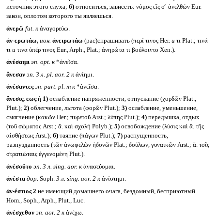
источник этого слуха;
6)
относиться, зависеть: νόμος εἴς σ᾽ ἀνελθών Eur.
закон, оплотом которого ты являешься.
ἀνερῶ
fut.
к
ἀναγορεύω.
ἀν-ερωτάω,
ион.
ἀνειρωτάω
(рас)спрашивать (περί τινος Her.
и
τι Plat.; τινά
τι
и
τινα ὑπέρ τινος Eur., Arph., Plat.; ἀνηρώτα τι βούλοιντο Xen.).
ἀνέσαιμι
эп.
opt.
к
*ἀνεῖσα.
ἄνεσαν
эп. 3 л.
pl. aor. 2
к
ἀνίημι.
ἀνέσαντες
эп.
part. pl. m
к
*ἀνεῖσα.
ἄνεσις, εως
ἡ
1)
ослабление напряженности, отпускание (χορδῶν Plat.,
Plut.);
2)
облегчение, льгота (φορῶν Plut.);
3)
ослабление, уменьшение,
смягчение (κακῶν Her.; πυρετοῦ Arst.; λύπης Plut.);
4)
передышка, отдых
(τοῦ σώματος Arst.; ἄ. καὶ σχολή Polyb.);
5)
освобождение (λύσις καὶ ἄ. τῆς
αἰσθήσεως Arst.);
6)
таяние (πάγων Plut.);
7)
распущенность,
разнузданность (τῶν ἀνωφελῶν ἡδονῶν Plat.; δούλων, γυναικῶν Arst.; ἄ. τοῖς
στρατιώταις ἐγγενομένη Plut.).
ἀνέσσῠτο
эп. 3 л.
sing. aor.
к
ἀνασεύομαι.
ἀνέστα
дор.
Soph.
3 л.
sing. aor. 2
к
ἀνίστημι.
ἀν-έστιος 2
не имеющий домашнего очага, бездомный, бесприютный
Hom., Soph., Arph., Plut., Luc.
ἀνέσχεθον
эп.
aor. 2
к
ἀνέχω.