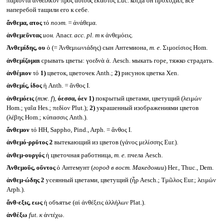
παριόντα ἀνθεῖλκον πρὸς αὐτοὺς ἕκαστος Luc. когда он проходил, все
наперебой тащили его к себе.
ἄνθεμα, ατος
τό
поэт.
= ἀνάθεμα.
ἀνθεμεῦντας
ион.
Anacr.
acc. pl. m
к
ἀνθεμόεις.
Ἀνθεμίδης, ου
ὁ (= Ἀνθεμιωνιάδης) сын Антемиона,
т. е.
Σιμοείσιος Hom.
ἀνθεμίζομαι
срывать цветы: γοεδνὰ ἀ. Aesch. мыкать горе, тяжко страдать.
ἀνθέμιον
τό
1)
цветок, цветочек Anth.;
2)
рисунок цветка Xen.
ἀνθεμίς, ίδος
ἡ Anth. = ἄνθος I.
ἀνθεμόεις
(
тж.
f
)
,
όεσσα, όεν
1)
покрытый цветами, цветущий (λειμών
Hom.; γαῖα Hes.; πεδίον Plut.);
2)
украшенный изображениями цветов
(λέβης Hom.; κύπασσις Anth.).
ἄνθεμον
τό HH, Sappho, Pind., Arph. = ἄνθος I.
ἀνθεμό-ρρῠτος 2
вытекающий из цветов (γάνος μελίσσης Eur.).
ἀνθεμ-ουργός
ἡ цветочная работница,
т. е.
пчела Aesch.
Ἀνθεμοῦς, οῦντος
ὁ Антемунт (
город в вост. Македонии
) Her., Thuc., Dem.
ἀνθεμ-ώδης 2
усеянный цветами, цветущий (ἦρ Aesch.; Τμῶλος Eur.; λειμών
Arph.).
ἄνθ-εξις, εως
ἡ объятье (αἱ ἀνθέξεις ἀλλήλων Plat.).
ἀνθέξω
fut.
к
ἀντέχω.