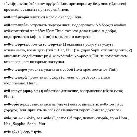
τὴν τῆς μανίας ὑπόκρισιν ὀργὴν ἀ. Luc. притворному безумию (Одиссея)
противопоставлять притворный гнев.
ἀνθ-υπόμνυμαι
клясться в свою очередь Dem.
ἀνθ-υποπτεύω
встречать подозрением, подозревать: ὁ διδοός τι ἀγαθὸν
ἀνθυποπτεύεταί πῃ πλέον ἕξειν Thuc. тот, кто делает какое-л. добро,
подозревается (афинянами) в корыстном намерении.
ἀνθ-υπουργέω,
ион.
ἀντυπουργέω
1)
оказывать услугу за услугу,
отплачивать, возмещать (τινί τι Her., Plut.): ἀ. χάριν Soph. отблагодарить;
2)
оказывать содействие: μὴ ἀ. αἰσχρὰ τοῖσι χρωμένοις Eur. не помогать тем,
кто совершает позорные поступки.
ἀνθ-υποφέρω
уносить, увлекать с собой (τινὰ πρὸς τοὐνατίον Plut.).
ἀνθ-υποφορά
ἡ
рит.
антипофора (
ответ на предвосхищенное
возражение
) Quint.
ἀνθ-υποχώρησις, εως
ἡ обратное движение, возвращение (εἰς τὸ ἐντός
Plut.).
ἀνθ-υφίσταμαι
становиться на (чье-л.) место, замещать: ἀνθυποστῆναι
χορηγός Dem. принять на себя обязанности хорега (вместо другого).
ἀνία,
эп.-ион.
ἀνίη,
эол.
ὀνία
(ῐ,
реже
ῑ) ἡ горе, печаль, скорбь, мука Hom.,
Hes., Sappho, Soph., Plut.
ἁνία
(ᾱν) ἡ
дор.
=
ἡνία.