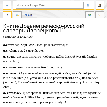
ещё
Книги/Древнегреческо-русский
словарь Дворецкого/11
Материал из LingvoWiki
Перейти
Перейти
ἀνέπτᾱν
дор.
Soph.
aor. 2 med.-pass.
к ἀναπέτομαι.
к
к
ἀνεπτόμην
aor. 2
к
ἀναπέτομαι.
навигации
поиску
ἀν-έραμαι
снова проникаться любовью (πάλιν ἀνερασθῆναι τῆς ἀρχαίας
ἀρετῆς Xen.).
ἀνέραστον
τό отсутствие любви (τινος Plut.).
ἀν-έραστος 2
1)
лишенный
или
не знающий любви, нелюбящий (ὁμιλία
Plut.; βίος Anth.): ἀ. γενέσθαι τινί Luc. разлюбить кого-л.;
2)
нелюбимый
(τινι Luc.);
3)
нелюбезный, неприятный, суровый (δεσπότης Luc.;
sc.
ἔπη
Anth.).
ἀν-έργαστος 2
1)
необработанный (
sc.
ὕλη Arst.; γῆ Luc.);
2)
неотделанный,
необработанный (λίθος Diod.);
3)
плохо разработанный, недостаточно
освещенный (τὸ κατὰ τὰς πυρσείας γένος Polyb.).