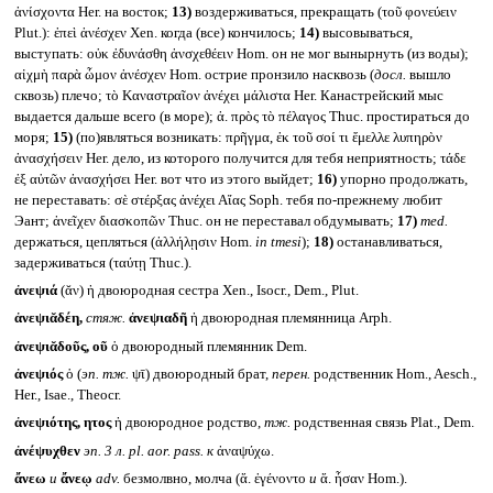
ἀνίσχοντα Her. на восток;
13)
воздерживаться, прекращать (τοῦ φονεύειν
Plut.): ἐπεὶ ἀνέσχεν Xen. когда (все) кончилось;
14)
высовываться,
выступать: οὐκ ἐδυνάσθη ἀνσχεθέειν Hom. он не мог вынырнуть (из воды);
αἰχμὴ παρὰ ὦμον ἀνέσχεν Hom. острие пронзило насквозь (
досл.
вышло
сквозь) плечо; τὸ Καναστραῖον ἀνέχει μάλιστα Her. Канастрейский мыс
выдается дальше всего (в море); ἀ. πρὸς τὸ πέλαγος Thuc. простираться до
моря;
15)
(по)являться возникать: πρῆγμα, ἐκ τοῦ σοί τι ἔμελλε λυπηρὸν
ἀνασχήσειν Her. дело, из которого получится для тебя неприятность; τάδε
ἐξ αὐτῶν ἀνασχήσει Her. вот что из этого выйдет;
16)
упорно продолжать,
не переставать: σὲ στέρξας ἀνέχει Αἴας Soph. тебя по-прежнему любит
Эант; ἀνεῖχεν διασκοπῶν Thuc. он не переставал обдумывать;
17)
med.
держаться, цепляться (ἀλλήλῃσιν Hom.
in tmesi
);
18)
останавливаться,
задерживаться (ταύτῃ Thuc.).
ἀνεψιά
(ᾰν) ἡ двоюродная сестра Xen., Isocr., Dem., Plut.
ἀνεψιᾰδέη,
стяж.
ἀνεψιαδῆ
ἡ двоюродная племянница Arph.
ἀνεψιᾰδοῦς, οῦ
ὁ двоюродный племянник Dem.
ἀνεψιός
ὁ (
эп. тж.
ψῑ) двоюродный брат,
перен.
родственник Hom., Aesch.,
Her., Isae., Theocr.
ἀνεψιότης, ητος
ἡ двоюродное родство,
тж.
родственная связь Plat., Dem.
ἀνέψυχθεν
эп. 3 л.
pl. aor. pass.
к
ἀναψύχω.
ἄνεω
и
ἄνεῳ
adv.
безмолвно, молча (ἄ. ἐγένοντο
и
ἄ. ἦσαν Hom.).