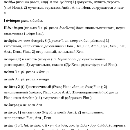
ἀνῑάζω
(
только
praes., impf.
и
aor.
ἠνίᾰσα)
1)
докучать, мучить, терзать
(τινά Hom.);
2)
мучиться, терзаться Anth.: ἀ. τινί Hom. сокрушаться о чем-
л.
I
ἀνῑάομαι
pass.
к
ἀνιάω.
II
ἀν-ῑάομαι
(
только 3 л.
pl. praes.
ἀνιεῦνται)
досл.
вновь вылечивать,
перен.
заглаживать (τρῶμα Her.).
ἀνιᾱρός,
эп.-ион.
ἀνιηρός 3
(ῐ,
реже
ῑ;
эп.
compar.
ἀνιηρέστερος)
1)
тягостный, неприятный, докучливый Hom., Her., Eur., Arph., Lys., Xen., Plat.,
Arst., Dem., Plut.;
2)
огорченный, печальный Xen.
ἀνιᾱρῶς
1)
в тягость (кому-л.): ἀ. λέγειν Soph. докучать своими
разговорами;
2)
мучительно, тяжело (ζῆν Xen.; φέρειν τύχην τινά Plut.).
ἀνίασι
3 л.
pl. praes.
к
ἄνειμι.
ἀνιᾶσι
3 л.
pl. praes.
к
ἀνίημι.
ἀν-ίᾱτος 2
(ῑ)
1)
неизлечимый (ἕλκος Plat.; νόσημα, ἔρως Plut.);
2)
неисправимый (πολίτης Plat.; κακοί Arst.);
3)
непоправимый (πράγματα
Plat.; κακά Aeschin.);
4)
смертельный (φάρμακον Plut.).
ἀν-ίατρος
ὁ не-врач Arst.
ἀνιάτως
1)
неизлечимо (δῆγμά τι ποιεῖν Arst.);
2)
неисправимо,
непоправимо Plat., Arst., Dem.
ἀνιάω
(ῐ
и
ῑ;
fut.
ἀνιάσω с ᾱ -
эп.
ἀνιήσω,
aor.
ἠνίᾱσα -
дор.
ἀνίᾱσα) огорчать,