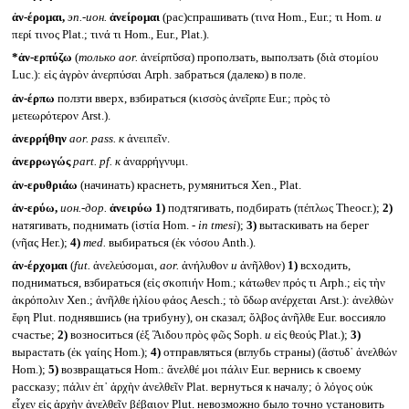
ἀν-έρομαι,
эп.-ион.
ἀνείρομαι
(рас)спрашивать (τινα Hom., Eur.; τι Hom.
и
περί τινος Plat.; τινά τι Hom., Eur., Plat.).
*ἀν-ερπύζω
(
только
aor.
ἀνείρπῠσα) проползать, выползать (διὰ στομίου
Luc.): εἰς ἀγρὸν ἀνερπύσαι Arph. забраться (далеко) в поле.
ἀν-έρπω
ползти вверх, взбираться (κισσὸς ἀνεῖρπε Eur.; πρὸς τὸ
μετεωρότερον Arst.).
ἀνερρήθην
aor. pass.
к
ἀνειπεῖν.
ἀνερρωγώς
part. pf.
к
ἀναρρήγνυμι.
ἀν-ερυθριάω
(начинать) краснеть, румяниться Xen., Plat.
ἀν-ερύω,
ион.-дор.
ἀνειρύω
1)
подтягивать, подбирать (πέπλως Theocr.);
2)
натягивать, поднимать (ἱστία Hom. -
in tmesi
);
3)
вытаскивать на берег
(νῆας Her.);
4)
med.
выбираться (ἐκ νόσου Anth.).
ἀν-έρχομαι
(
fut.
ἀνελεύσομαι,
aor.
ἀνήλυθον
и
ἀνῆλθον)
1)
всходить,
подниматься, взбираться (εἰς σκοπιήν Hom.; κάτωθεν πρός τι Arph.; εἰς τὴν
ἀκρόπολιν Xen.; ἀνῆλθε ἡλίου φάος Aesch.; τὸ ὕδωρ ανέρχεται Arst.): ἀνελθὼν
ἔφη Plut. поднявшись (на трибуну), он сказал; ὄλβος ἀνῆλθε Eur. воссияло
счастье;
2)
возноситься (ἐξ Ἃιδου πρὸς φῶς Soph.
и
εἰς θεούς Plat.);
3)
вырастать (ἐκ γαίης Hom.);
4)
отправляться (вглубь страны) (ἄστυδ᾽ ἀνελθών
Hom.);
5)
возвращаться Hom.: ἄνελθέ μοι πάλιν Eur. вернись к своему
рассказу; πάλιν ἐπ᾽ ἀρχὴν ἀνελθεῖν Plat. вернуться к началу; ὁ λόγος οὐκ
εἶχεν εἰς ἀρχὴν ἀνελθεῖν βέβαιον Plut. невозможно было точно установить