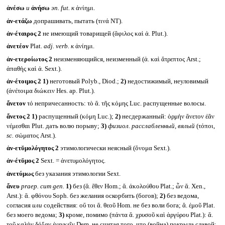
ἀνέσω
и
ἀνήσω
эп.
fut.
к
ἀνίημι.
ἀν-ετάζω
допрашивать, пытать (τινά NT).
ἀν-έταιρος 2
не имеющий товарищей (ἄφιλος καὶ ἀ. Plut.).
ἀνετέον
Plat.
adj. verb.
к
ἀνίημι.
ἀν-ετεροίωτος 2
неизменяющийся, неизменный (ἀ. καὶ ἄτρεπτος Arst.;
ἀπαθὴς καὶ ἀ. Sext.).
ἀν-έτοιμος 2
1)
неготовый Polyb., Diod.;
2)
недостижимый, неуловимый
(ἀνέτοιμα διώκειν Hes. ap. Plut.).
ἄνετον
τό непричесанность: τὸ ἄ. τῆς κόμης Luc. распущенные волосы.
ἄνετος 2
1)
распущенный (κόμη Luc.);
2)
несдержанный: ὁρμὴν ἄνετον ἐᾶν
νέμεσθαι Plut. дать волю порыву;
3)
физиол. расслабленный, вялый
(τόποι,
sc.
σώματος Arst.).
ἀν-ετῠμολόγητος 2
этимологически неясный (ὄνομα Sext.).
ἀν-έτῠμος 2
Sext. = ἀνετυμολόγητος.
ἀνετύμως
без указания этимологии Sext.
ἄνευ
praep. cum gen.
1)
без (ἄ. ἕθεν Hom.; ἄ. άκολούθου Plat.; ὧν ἄ. Xen.,
Arst.): ἄ. φθόνου Soph. без желания оскорбить (богов);
2)
без ведома,
согласия
или
содействия: οὔ τοι ἄ. θεοῦ Hom. не без воли бога; ἄ. ἐμοῦ Plat.
без моего ведома;
3)
кроме, помимо (πάντα ἄ. χρυσοῦ καὶ ἀργύρου Plat.): ἄ.
τοῦ καλὴν δόξαν ἐνεγκεῖν Dem. не считая того, что (война) покрыла славой;