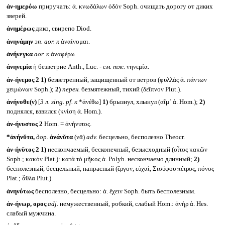
ἀν-ημερόω
приручать: ἀ. κνωδάλων ὁδόν Soph. очищать дорогу от диких
зверей.
ἀνημέρως
дико, свирепо Diod.
ἀνηνάμην
эп.
aor.
к
ἀναίνομαι.
ἀνήνεγκα
aor.
к
ἀναφέρω.
ἀνηνεμία
ἡ безветрие Anth., Luc. -
см. тж.
νηνεμία.
ἀν-ήνεμος 2
1)
безветренный, защищенный от ветров (φυλλὰς ἀ. πάντων
χειμώνων Soph.);
2)
перен.
безмятежный, тихий (δεῖπνον Plut.).
ἀνήνοθε(ν)
[
3 л.
sing. pf.
к
*ἀνέθω]
1)
брызнул, хлынул (αῖμ᾽ ἀ. Hom.);
2)
поднялся, взвился (κνίση ἀ. Hom.).
ἀν-ήνυστος 2
Hom. = ἀνήνυτος.
*ἀνήνῠτα,
дор.
ἀνάνῠτα
(νᾱ)
adv.
бесцельно, бесполезно Theocr.
ἀν-ήνῠτος 2
1)
нескончаемый, бесконечный, безысходный (οἶτος κακῶν
Soph.; κακόν Plat.): κατὰ τὸ μῆκος ἀ. Polyb. нескончаемо длинный;
2)
бесполезный, бесцельный, напрасный (ἔργον, εὐχαί, Σισύφου πέτρος, πόνος
Plat.; ἆθλα Plut.).
ἀνηνύτως
бесполезно, бесцельно: ἀ. ἔχειν Soph. быть бесполезным.
ἀν-ήνωρ, ορος
adj.
немужественный, робкий, слабый Hom.: ἀνὴρ ἀ. Hes.
слабый мужчина.