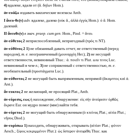
4)
вдалеке, вдали от (ἄ. δηΐων Hom.).
ἀν-ευάζω
издавать вакхические возгласы Anth.
I
ἄνευ-θε(ν)
adv.
вдалеке, далеко (οὐκ ἄ., ἀλλὰ ἐγγύς Hom.): ὁ ἄ. Hom.
далекий.
II
ἄνευθε(ν)
в знач. praep. cum gen.
Hom., Pind. = ἄνευ.
ἀν-εύθετος 2
неприспособленный, непригодный (πρός τι NT).
ἀν-εύθῡνος 2
1)
не обязанный давать отчет, не ответственный (перед
народом),
т. е.
неограниченный (μουναρχίη Her.);
2)
не несущий
ответственности, невиновный Thuc.: ἀ. ποιεῖν τι Plut.
или
τινος Luc.
невиновный в чем-л.;
3)
не сопряженный с ответственностью,
т. е.
необязательный (προστάγματα Luc.).
ἀν-εύθυντος 2
не могущий быть выпрямленным, непрямой (ἄκαμπτος καὶ ἀ.
Arst.).
ἄν-ευκτος 2
не желающий, не просящий Plat., Anth.
ἀν-εύρεσις, εως
ἡ нахождение, обнаружение: εἰς σὴν ἀνεύρεσιν ὀρθῶς
ἔκρανε Eur. он мудро помог (мне) найти тебя.
ἀν-εύρετος 2
не могущий быть обнаруженным (ὁ κτείνας Plat.; αἰτία Plut.;
νῆσος Diod.).
ἀν-ευρίσκω
1)
находить, обнаруживать, открывать (αἰτίαν Plat.; φόνον
Aesch.; ξίφος κεκριμμένον Plut.): ὡς ὕστερον ἀνευρέθη Thuc. как