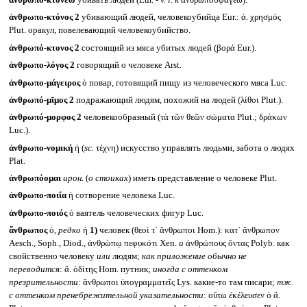
ἀνθρωπο-κτονέω
убивать людей (Eur. -
v. l.
к
ἀνθρωποσφαγέω).
ἀνθρωπο-κτόνος 2
убивающий людей, человекоубийца Eur.: ἀ. χρησμός
Plut. оракул, повелевающий человекоубийство.
ἀνθρωπό-κτονος 2
состоящий из мяса убитых людей (βορά Eur.).
ἀνθρωπο-λόγος 2
говорящий о человеке Arst.
ἀνθρωπο-μάγειρος
ὁ повар, готовящий пищу из человеческого мяса Luc.
ἀνθρωπό-μῑμος 2
подражающий людям, похожий на людей (λίθοι Plut.).
ἀνθρωπό-μορφος 2
человекообразный (τὰ τῶν θεῶν σώματα Plut.; δράκων
Luc.).
ἀνθρωπο-νομική
ἡ (
sc.
τέχνη) искусство управлять людьми, забота о людях
Plat.
ἀνθρωπόομαι
ирон.
(
о стоиках
) иметь представление о человеке Plut.
ἀνθρωπο-ποιΐα
ἡ сотворение человека Luc.
ἀνθρωπο-ποιός
ὁ ваятель человеческих фигур Luc.
ἄνθρωπος
ὁ,
редко
ἡ
1)
человек (θεοὶ τ᾽ ἄνθρωποι Hom.): κατ᾽ ἄνθρωπον
Aesch., Soph., Diod., ἀνθρώπῳ πεφυκότι Xen.
и
ἀνθρώπους ὄντας Polyb. как
свойственно человеку
или
людям;
как приложение обычно не
переводится
: ἄ. ὀδίτης Hom. путник;
иногда с оттенком
презрительности
: ἄνθρωποι ὑπογραμματεῖς Lys. какие-то там писари;
тж.
с оттенком пренебрежительной указательности
: οὕτω ἐκέλευσεν ὁ ἄ.