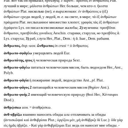
Plat. вот так он приказал;
преимущ. с
superl.
: ἄριστος ἔν ἀνθρώποις Plat.
лучший в мире; μάλιστα ἀνθρώπων Her. больше, чем кто-л. ἥκιστα
ἀνθρώπων Plat. нисколько (не);
в выражениях
: ἐν ἀνθρώποις
и
(ἐξ)
ἀνθρώπων среди людей, у людей,
т. е.
на свете, в мире; τὰ ἐξ ἀνθρώπων
πράγματα Plat. неслыханное множество хлопот; γραφὰς τὰς ἐξ ἀνθρώπων
ἐγράφετο Lys. он писал всевозможные жалобы;
2)
мужчина: πρεσβῦται
ἄνθρωποι, πρεσβύτιδες γυναῖκες Aeschin. старики, старухи,
но
πρεσβῦτις ἄ.
Lys. старуха;
3)
раб, слуга Her., Plat., Dem.: ἡ ἄ. Isae., Dem. рабыня.
ἅνθρωπος,
дор.-ион.
ὥνθρωπος
in crasi
= ὁ ἄνθρωπος.
ἀνθρωπο-σφᾰγέω
умерщвлять людей Eur.
ἀνθρωπότης, ητος
ἡ человеческая природа Sext.
ἀνθρωπο-φᾰγέω
питаться человеческим мясом, быть людоедом Her., Arst.,
Polyb.
ἀνθρωπο-φᾰγία
ἡ пожирание людей, людоедство Arst.,
pl.
Plut.
ἀνθρωπο-φάγος 2
питающийся человеческим мясом (θηρίον Arst.).
ἀνθρωπο-φυής 2
имеющий человеческую природу (θεοί Her.; Κένταυροι
Diod.).
ἀνθρῴσκω
ион.
= ἀναθρῴσκω.
ἀνθ-υβρίζω
взаимно наносить обиды
или
отплачивать за обиды
(ἀντισκῶψαὶ καὶ ἀνθυβρίσαι Plut.; ὀργίζου μέν, μὴ ἀνθύβριζε δέ Luc.): ὅδε γὰρ
εἰς ἡμᾶς ὑβρίζει. - Καὶ γὰρ ἀνθυβρίζομαι Eur. ведь он наносит мне обиды. -