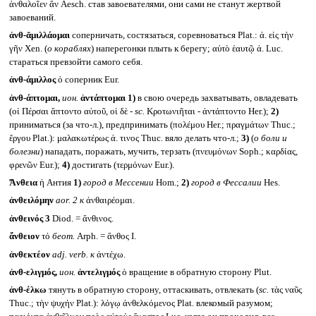
ἀνθαλοῖεν ἄν Aesch. став завоевателями, они сами не станут жертвой
завоеваний.
ἀνθ-ᾰμιλλάομαι
соперничать, состязаться, соревноваться Plat.: ἀ. εἰς τὴν
γῆν Xen. (
о кораблях
) наперегонки плыть к берегу; αὐτὸ ἑαυτῷ ἀ. Luc.
стараться превзойти самого себя.
ἀνθ-άμιλλος
ὁ соперник Eur.
ἀνθ-άπτομαι,
ион.
ἀντάπτομαι
1)
в свою очередь захватывать, овладевать
(οἱ Πέρσαι ἅπτοντο αὐτοῦ, οἱ δὲ -
sc.
Κροτωνιῆται - ἀντάπτοντο Her.);
2)
приниматься (за что-л.), предпринимать (πολέμου Her.; πραγμάτων Thuc.;
ἔργου Plat.): μαλακωτέρως ἀ. τινος Thuc. вяло делать что-л.;
3)
(
о боли и
болезни
) нападать, поражать, мучить, терзать (πνευμόνων Soph.; καρδίας,
φρενῶν Eur.);
4)
достигать (τερμόνων Eur.).
Ἄνθεια
ἡ Антия
1)
город в Мессении
Hom.;
2)
город в Фессалии
Hes.
ἀνθειλόμην
aor. 2
к
ἀνθαιρέομαι.
ἀνθεινός 3
Diod. = ἄνθινος.
ἄνθειον
τό
беот.
Arph. = ἄνθος I.
ἀνθεκτέον
adj. verb.
к
ἀντέχω.
ἀνθ-ελιγμός,
ион.
ἀντελιγμός
ὁ вращение в обратную сторону Plut.
ἀνθ-έλκω
тянуть в обратную сторону, оттаскивать, отвлекать (
sc.
τὰς ναῦς
Thuc.; τὴν ψυχήν Plat.): λόγῳ ἀνθελκόμενος Plat. влекомый разумом;