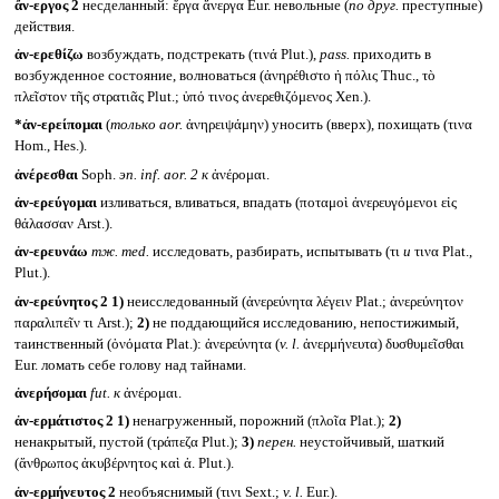
ἄν-εργος 2
несделанный: ἔργα ἄνεργα Eur. невольные (
по друг.
преступные)
действия.
ἀν-ερεθίζω
возбуждать, подстрекать (τινά Plut.),
pass.
приходить в
возбужденное состояние, волноваться (ἀνηρέθιστο ἡ πόλις Thuc., τὸ
πλεῖστον τῆς στρατιᾶς Plut.; ὑπό τινος ἀνερεθιζόμενος Xen.).
*ἀν-ερείπομαι
(
только
aor.
ἀνηρειψάμην) уносить (вверх), похищать (τινα
Hom., Hes.).
ἀνέρεσθαι
Soph.
эп.
inf. aor. 2
к
ἀνέρομαι.
ἀν-ερεύγομαι
изливаться, вливаться, впадать (ποταμοὶ ἀνερευγόμενοι εἰς
θάλασσαν Arst.).
ἀν-ερευνάω
тж.
med.
исследовать, разбирать, испытывать (τι
и
τινα Plat.,
Plut.).
ἀν-ερεύνητος 2
1)
неисследованный (ἀνερεύνητα λέγειν Plat.; ἀνερεύνητον
παραλιπεῖν τι Arst.);
2)
не поддающийся исследованию, непостижимый,
таинственный (ὀνόματα Plat.): ἀνερεύνητα (
v. l.
ἀνερμήνευτα) δυσθυμεῖσθαι
Eur. ломать себе голову над тайнами.
ἀνερήσομαι
fut.
к
ἀνέρομαι.
ἀν-ερμάτιστος 2
1)
ненагруженный, порожний (πλοῖα Plat.);
2)
ненакрытый, пустой (τράπεζα Plut.);
3)
перен.
неустойчивый, шаткий
(ἄνθρωπος ἀκυβέρνητος καὶ ἀ. Plut.).
ἀν-ερμήνευτος 2
необъяснимый (τινι Sext.;
v. l.
Eur.).