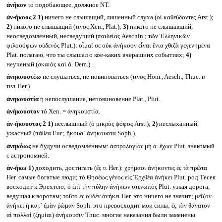
ἀνῆκον
τό подобающее, должное NT.
ἀν-ήκοος 2
1)
ничего не слышащий, лишенный слуха (οἱ καθεύδοντες Arst.);
2)
никого не слышащий (τινος Xen., Plat.);
3)
никого не слышавший,
неосведомленный, несведущий (παιδείας Aeschin.; τῶν Ἑλληνικῶν
φιλοσόφων οὐδενός Plut.): οἶμαί σε οὐκ ἀνήκοον εἶναι ἔνια χθιζὰ γεγενημένα
Plat. полагаю, что ты слышал о кое-каких вчерашних событиях;
4)
неученый (σκαιὸς καὶ ἀ. Dem.).
ἀνηκουστέω
не слушаться, не повиноваться (τινος Hom., Aesch., Thuc.
и
τινι Her.).
ἀνηκουστία
ἡ непослушание, неповиновение Plat., Plut.
ἀνήκουστον
τό Xen. = ἀνηκουστία.
ἀν-ήκουστος 2
1)
неслышный (ὁ μικρὸς ψόφος Arst.);
2)
неслыханный,
ужасный (πάθεα Eur.; ἤκουσ᾽ ἀνήκουστα Soph.).
ἀνηκόως
не будучи осведомленным: ἀστρολογίας μὴ ἀ. ἔχων Plut. знакомый
с астрономией.
ἀν-ήκω
1)
доходить, достигать (ἔς τι Her.): χρήμασι ἀνήκοντες ἐς τὰ πρῶτα
Her. самые богатые люди; τὸ Θησέως γένος εἰς Ἐρχθέα ἀνήκει Plut. род Тесея
восходит к Эрехтею; ὁ ἐπὶ τὴν πύλην ἀνήκων στενωπός Plut. узкая дорога,
ведущая к воротам; τοῦτο ἐς οὐδὲν ἀνήκει Her. это ничего не значит; μεῖζον
ἀνήκει ἢ κατ᾽ ἐμὰν ῥώμαν Soph. это превосходит мои силы; ἐς τὸν θάνατον
αἱ πολλαὶ (ζημίαι) ἀνήκουσιν Thuc. многие наказания были заменены