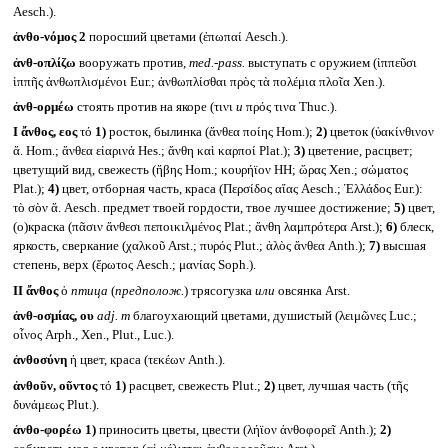
Aesch.).
ἀνθο-νόμος 2
поросший цветами (ἐπωπαί Aesch.).
ἀνθ-οπλίζω
вооружать против,
med.-pass.
выступать с оружием (ἱππεῦσι
ἱππῆς ἀνθωπλισμένοι Eur.; ἀνθωπλίσθαι πρὸς τὰ πολέμια πλοῖα Xen.).
ἀνθ-ορμέω
стоять против на якоре (τινι
и
πρός τινα Thuc.).
I
ἄνθος, εος
τό
1)
росток, былинка (ἄνθεα ποίης Hom.);
2)
цветок (ὑακίνθινον
ἄ. Hom.; ἄνθεα εἰαρινά Hes.; ἄνθη καὶ καρποί Plat.);
3)
цветение, расцвет;
цветущий вид, свежесть (ἥβης Hom.; κουρήϊον HH; ὥρας Xen.; σώματος
Plat.);
4)
цвет, отборная часть, краса (Περσίδος αἴας Aesch.; Ἑλλάδος Eur.):
τὸ σὸν ἄ. Aesch. предмет твоей гордости, твое лучшее достижение;
5)
цвет,
(о)краска (πᾶσιν ἄνθεσι πεποικιλμένος Plat.; ἄνθη λαμπρότερα Arst.);
6)
блеск,
яркость, сверкание (χαλκοῦ Arst.; πυρός Plut.; ἁλὸς ἄνθεα Anth.);
7)
высшая
степень, верх (ἔρωτος Aesch.; μανίας Soph.).
II
ἄνθος
ὁ
птица
(
предполож.
) трясогузка
или
овсянка Arst.
ἀνθ-οσμίας, ου
adj. m
благоухающий цветами, душистый (λειμῶνες Luc.;
οἶνος Arph., Xen., Plut., Luc.).
ἀνθοσύνη
ἡ цвет, краса (τεκέων Anth.).
ἀνθοῦν, οῦντος
τό
1)
расцвет, свежесть Plut.;
2)
цвет, лучшая часть (τῆς
δυνάμεως Plut.).
ἀνθο-φορέω
1)
приносить цветы, цвести (λήϊον ἀνθοφορεῖ Anth.);
2)