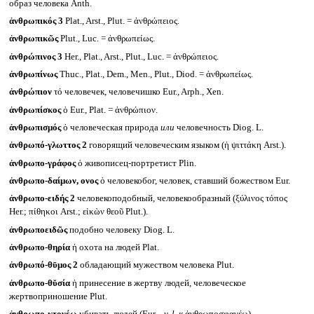
образ человека Anth.
ἀνθρωπικός 3
Plat., Arst., Plut. = ἀνθρώπειος.
ἀνθρωπικῶς
Plut., Luc. = ἀνθρωπείως.
ἀνθρώπινος 3
Her., Plat., Arst., Plut., Luc. = ἀνθρώπειος.
ἀνθρωπίνως
Thuc., Plat., Dem., Men., Plut., Diod. = ἀνθρωπείως.
ἀνθρώπιον
τό человечек, человечишко Eur., Arph., Xen.
ἀνθρωπίσκος
ὁ Eur., Plat. = ἀνθρώπιον.
ἀνθρωπισμός
ὁ человеческая природа
или
человечность Diog. L.
ἀνθρωπό-γλωττος 2
говорящий человеческим языком (ἡ ψιττάκη Arst.).
ἀνθρωπο-γράφος
ὁ живописец-портретист Plin.
ἀνθρωπο-δαίμων, ονος
ὁ человекобог, человек, ставший божеством Eur.
ἀνθρωπο-ειδής 2
человекоподобный, человекообразный (ξύλινος τόπος
Her.; πίθηκοι Arst.; εἰκὼν θεοῦ Plut.).
ἀνθρωποειδῶς
подобно человеку Diog. L.
ἀνθρωπο-θηρία
ἡ охота на людей Plat.
ἀνθρωπό-θῡμος 2
обладающий мужеством человека Plut.
ἀνθρωπο-θῠσία
ἡ принесение в жертву людей, человеческое
жертвоприношение Plut.