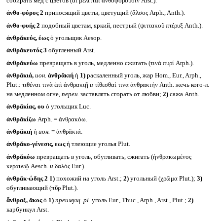
собирать мед с цветов (αἱ μέλιτται ἀνθοφοροῦσιν Arst.).
ἀνθο-φόρος 2
приносящий цветы, цветущий (ἄλσος Arph., Anth.).
ἀνθο-φυής 2
подобный цветам, яркий, пестрый (ψιττακοῦ πτέρυξ Anth.).
ἀνθρᾰκεύς, έως
ὁ угольщик Aesop.
ἀνθρᾰκευτός 3
обугленный Arst.
ἀνθρᾰκεύω
превращать в уголь, медленно сжигать (τινὰ πυρί Arph.).
ἀνθρᾰκιά,
ион.
ἀνθρᾰκιή
ἡ
1)
раскаленный уголь, жар Hom., Eur., Arph.,
Plut.: τιθέναι τινὰ ἐπὶ ἀνθρακιῇ
и
τίθεσθαί τινα ἀνθρακιήν Anth. жечь кого-л.
на медленном огне,
перен.
заставлять сгорать от любви;
2)
сажа Anth.
ἀνθρᾰκίας, ου
ὁ угольщик Luc.
ἀνθρᾰκίζω
Arph. = ἀνθρακόω.
ἀνθρᾰκιή
ἡ
ион.
= ἀνθρᾰκιά.
ἀνθρᾰκο-γένεσις, εως
ἡ тлеющие уголья Plut.
ἀνθρᾰκόω
превращать в уголь, обугливать, сжигать (ἠνθρακωμένος
κεραυνῷ Aesch.
и
δαλός Eur.).
ἀνθρᾰκ-ώδης 2
1)
похожий на уголь Arst.;
2)
угольный (χρῶμα Plut.);
3)
обугливающий (πῦρ Plut.).
ἄνθραξ, ᾰκος
ὁ
1)
преимущ.
pl.
уголь Eur., Thuc., Arph., Arst., Plut.;
2)
карбункул Arst.