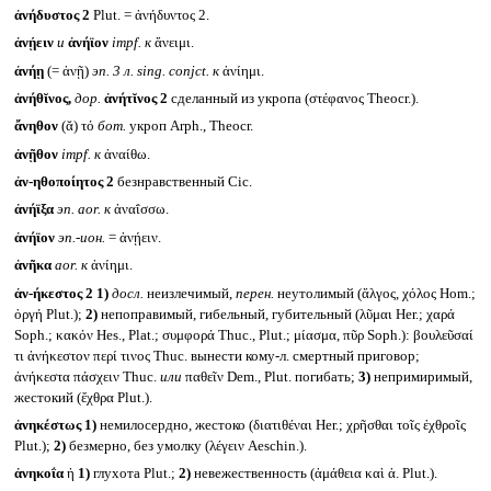
ἀνήδυστος 2
Plut. = ἀνήδυντος 2.
ἀνῄειν
и
ἀνήϊον
impf.
к
ἄνειμι.
ἀνήῃ
(= ἀνῇ)
эп. 3 л.
sing. conjct.
к
ἀνίημι.
ἀνήθῐνος,
дор.
ἀνήτῐνος 2
сделанный из укропа (στέφανος Theocr.).
ἄνηθον
(ᾰ) τό
бот.
укроп Arph., Theocr.
ἀνῇθον
impf.
к
ἀναίθω.
ἀν-ηθοποίητος 2
безнравственный Cic.
ἀνήϊξα
эп.
aor.
к
ἀναΐσσω.
ἀνήϊον
эп.-ион.
= ἀνῄειν.
ἀνῆκα
aor.
к
ἀνίημι.
ἀν-ήκεστος 2
1)
досл.
неизлечимый,
перен.
неутолимый (ἄλγος, χόλος Hom.;
ὀργή Plut.);
2)
непоправимый, гибельный, губительный (λῦμαι Her.; χαρά
Soph.; κακόν Hes., Plat.; συμφορά Thuc., Plut.; μίασμα, πῦρ Soph.): βουλεῦσαί
τι ἀνήκεστον περί τινος Thuc. вынести кому-л. смертный приговор;
ἀνήκεστα πάσχειν Thuc.
или
παθεῖν Dem., Plut. погибать;
3)
непримиримый,
жестокий (ἔχθρα Plut.).
ἀνηκέστως
1)
немилосердно, жестоко (διατιθέναι Her.; χρῆσθαι τοῖς ἐχθροῖς
Plut.);
2)
безмерно, без умолку (λέγειν Aeschin.).
ἀνηκοΐα
ἡ
1)
глухота Plut.;
2)
невежественность (ἀμάθεια καὶ ἀ. Plut.).