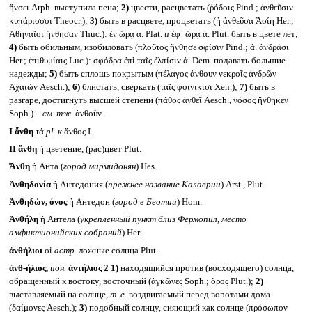
ἤνσει Arph. выступила пена;
2)
цвести, расцветать (ῥόδοις Pind.; ἀνθεῦσιν
κυπάρισσοι Theocr.);
3)
быть в расцвете, процветать (ἡ ἀνθεῦσα Ἀσίη Her.;
Ἀθηναῖοι ἤνθησαν Thuc.): ἐν ὥρᾳ ἀ. Plat.
и
ἐφ᾽ ὥρᾳ ἀ. Plut. быть в цвете лет;
4)
быть обильным, изобиловать (πλοῦτος ἤνθησε σφίσιν Pind.; ἀ. ἀνδράσι
Her.; ἐπιθυμίαις Luc.): σφόδρα ἐπὶ ταῖς ἐλπίσιν ἀ. Dem. подавать большие
надежды;
5)
быть сплошь покрытым (πέλαγος ἀνθουν νεκροῖς ἀνδρῶν
Ἀχαιῶν Aesch.);
6)
блистать, сверкать (ταῖς φοινικίσι Xen.);
7)
быть в
разгаре, достигнуть высшей степени (πάθος ἀνθεῖ Aesch., νόσος ἤνθηκεν
Soph.). -
см. тж.
ἀνθοῦν.
I
ἄνθη
τά
pl.
к
ἄνθος I.
II
ἄνθη
ἡ цветение, (рас)цвет Plut.
Ἄνθη
ἡ Анта (
город мирмидонян
) Hes.
Ἀνθηδονία
ἡ Антедония (
прежнее название Калаврии
) Arst., Plut.
Ἀνθηδών, όνος
ἡ Антедон (
город в Беотии
) Hom.
Ἀνθήλη
ἡ Антела (
укрепленный пункт близ Фермопил, место
амфиктионийских собраний
) Her.
ἀνθήλιοι
οἱ
астр.
ложные солнца Plut.
ἀνθ-ήλιος,
ион.
ἀντήλιος 2
1)
находящийся против (восходящего) солнца,
обращенный к востоку, восточный (ἀγκῶνες Soph.; ὄρος Plut.);
2)
выставляемый на солнце,
т. е.
воздвигаемый перед воротами дома
(δαίμονες Aesch.);
3)
подобный солнцу, сияющий как солнце (πρόσωπον