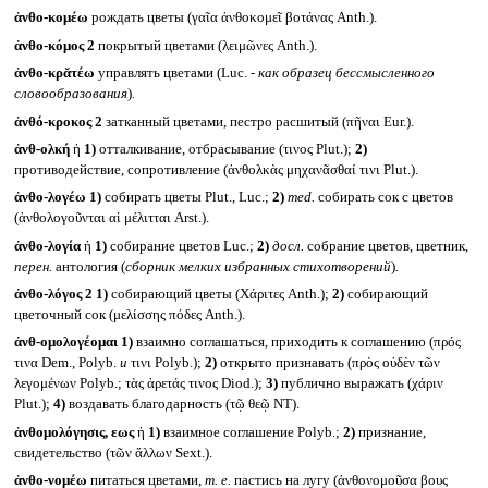
ἀνθο-κομέω
рождать цветы (γαῖα ἀνθοκομεῖ βοτάνας Anth.).
ἀνθο-κόμος 2
покрытый цветами (λειμῶνες Anth.).
ἀνθο-κρᾰτέω
управлять цветами (Luc. -
как образец бессмысленного
словообразования
)
.
ἀνθό-κροκος 2
затканный цветами, пестро расшитый (πῆναι Eur.).
ἀνθ-ολκή
ἡ
1)
отталкивание, отбрасывание (τινος Plut.);
2)
противодействие, сопротивление (ἀνθολκὰς μηχανᾶσθαί τινι Plut.).
ἀνθο-λογέω
1)
собирать цветы Plut., Luc.;
2)
med.
собирать сок с цветов
(ἀνθολογοῦνται αἱ μέλιτται Arst.).
ἀνθο-λογία
ἡ
1)
собирание цветов Luc.;
2)
досл.
собрание цветов, цветник,
перен.
антология (
сборник мелких избранных стихотворений
)
.
ἀνθο-λόγος 2
1)
собирающий цветы (Χάριτες Anth.);
2)
собирающий
цветочный сок (μελίσσης πόδες Anth.).
ἀνθ-ομολογέομαι
1)
взаимно соглашаться, приходить к соглашению (πρός
τινα Dem., Polyb.
и
τινι Polyb.);
2)
открыто признавать (πρὸς οὐδὲν τῶν
λεγομένων Polyb.; τὰς ἀρετάς τινος Diod.);
3)
публично выражать (χάριν
Plut.);
4)
воздавать благодарность (τῷ θεῷ NT).
ἀνθομολόγησις, εως
ἡ
1)
взаимное соглашение Polyb.;
2)
признание,
свидетельство (τῶν ἄλλων Sext.).
ἀνθο-νομέω
питаться цветами,
т. е.
пастись на лугу (ἀνθονομοῦσα βους