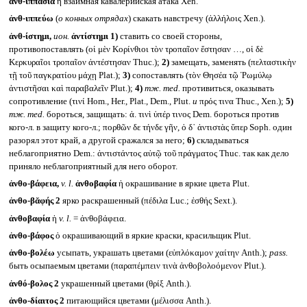
ἀνθ-ιππᾰσία
ἡ взаимная кавалерийская атака Xen.
ἀνθ-ιππεύω
(
о конных отрядах
) скакать навстречу (ἀλλήλοις Xen.).
ἀνθ-ίστημι,
ион.
ἀντίστημι
1)
ставить со своей стороны,
противопоставлять (οἱ μὲν Κορίνθιοι τὸν τροπαῖον ἔστησαν …, οἱ δὲ
Κερκυραῖοι τροπαῖον ἀντέστησαν Thuc.);
2)
замещать, заменять (πελταστικὴν
τῇ τοῦ παγκρατίου μάχῃ Plat.);
3)
сопоставлять (τὸν Θησέα τῷ Ῥωμύλῳ
ἀντιστῆσαι καὶ παραβαλεῖν Plut.);
4)
тж.
med.
противиться, оказывать
сопротивление (τινί Hom., Her., Plat., Dem., Plut.
и
πρός τινα Thuc., Xen.);
5)
тж.
med.
бороться, защищать: ἀ. τινὶ ὑπέρ τινος Dem. бороться против
кого-л. в защиту кого-л.; πορθῶν δε τήνδε γῆν, ὁ δ᾽ ἀντιστὰς ὕπερ Soph. один
разорял этот край, а другой сражался за него;
6)
складываться
неблагоприятно Dem.: ἀντιστάντος αὐτῷ τοῦ πράγματος Thuc. так как дело
приняло неблагоприятный для него оборот.
ἀνθο-βάφεια,
v. l.
ἀνθοβαφία
ἡ окрашивание в яркие цвета Plut.
ἀνθο-βᾰφής 2
ярко раскрашенный (πέδιλα Luc.; ἐσθής Sext.).
ἀνθοβαφία
ἡ
v. l.
= ἀνθοβάφεια.
ἀνθο-βάφος
ὁ окрашивающий в яркие краски, красильщик Plut.
ἀνθο-βολέω
усыпать, украшать цветами (εὐπλόκαμον χαίτην Anth.);
pass.
быть осыпаемым цветами (παραπέμπειν τινὰ ἀνθοβολοόμενον Plut.).
ἀνθό-βολος 2
украшенный цветами (θρίξ Anth.).
ἀνθο-δίαιτος 2
питающийся цветами (μέλισσα Anth.).