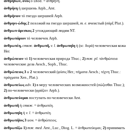
ἀνθρηδών, όνος
ὁ Diod. = ἀνθρήνη.
ἀνθρήνη
ἡ шершень Arph., Arst.
ἀνθρήνιον
τό гнездо шершней Arph.
ἀνθρηνι-ώδης 2
похожий на гнездо шершней,
т. е.
ячеистый (σάρξ Plut.).
ἀνθρωπ-άρεσκος 2
угождающий людям NT.
ἀνθρωπάριον
τό человечек Arph.
ἀνθρωπέη,
стяж.
ἀνθρωπῆ,
v. l.
ἀνθρωπηΐη
ἡ (
sc.
δορά) человеческая кожа
Her.
ἀνθρώπειον
τό
1)
человеческая природа Thuc.;
2)
тж.
pl.
τἀνθρώπεια
человеческие дела Aesch., Soph., Thuc.
ἀνθρώπειος 3
и
2
человеческий (φύσις Her.; πήματα Aesch.; τέχνη Thuc.:
πράγματα Xen., Plat.).
ἀνθρωπείως
adv.
1)
в меру человеческих возможностей (σώζεσθαι Thuc.);
2)
по-человечески (φράζειν Arph.).
ἀνθρωπεύομαι
поступать по-человечески Arst.
ἀνθρωπῆ
ἡ
стяж.
= ἀνθρωπέη.
ἀνθρωπηΐη
ἡ
v. l.
= ἀνθρωπέη.
ἀνθρωπήϊος 3
ион.
= ἀνθρώπειος.
ἀνθρωπίζω
1)
тж.
med.
Arst., Luc., Diog. L. = ἀνθρωπεύομαι;
2)
принимать