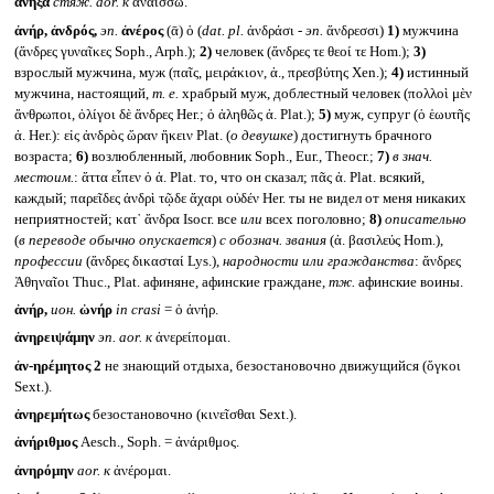
ἀνῆξα
стяж.
aor.
к
ἀναΐσσω.
ἀνήρ, ἀνδρός,
эп.
ἀνέρος
(ᾱ) ὁ (
dat. pl.
ἀνδράσι -
эп.
ἄνδρεσσι)
1)
мужчина
(ἄνδρες γυναῖκες Soph., Arph.);
2)
человек (ἄνδρες τε θεοί τε Hom.);
3)
взрослый мужчина, муж (παῖς, μειράκιον, ἀ., πρεσβύτης Xen.);
4)
истинный
мужчина, настоящий,
т. е.
храбрый муж, доблестный человек (πολλοὶ μὲν
ἄνθρωποι, ὀλίγοι δὲ ἄνδρες Her.; ὁ ἀληθῶς ἀ. Plat.);
5)
муж, супруг (ὁ ἑωυτῆς
ἀ. Her.): εἰς ἀνδρὸς ὥραν ἥκειν Plat. (
о девушке
) достигнуть брачного
возраста;
6)
возлюбленный, любовник Soph., Eur., Theocr.;
7)
в знач.
местоим.
: ἅττα εἶπεν ὁ ἀ. Plat. то, что он сказал; πᾶς ἀ. Plat. всякий,
каждый; παρεῖδες ἀνδρὶ τῷδε ἄχαρι οὐδέν Her. ты не видел от меня никаких
неприятностей; κατ᾽ ἄνδρα Isocr. все
или
всех поголовно;
8)
описательно
(
в переводе обычно опускается
)
с обознач. звания
(ἀ. βασιλεύς Hom.),
профессии
(ἄνδρες δικασταί Lys.),
народности или гражданства
: ἄνδρες
Ἀθηναῖοι Thuc., Plat. афиняне, афинские граждане,
тж.
афинские воины.
ἁνήρ,
ион.
ὡνήρ
in crasi
= ὁ ἀνήρ.
ἀνηρειψάμην
эп.
aor.
к
ἀνερείπομαι.
ἀν-ηρέμητος 2
не знающий отдыха, безостановочно движущийся (ὄγκοι
Sext.).
ἀνηρεμήτως
безостановочно (κινεῖσθαι Sext.).
ἀνήριθμος
Aesch., Soph. = ἀνάριθμος.
ἀνηρόμην
aor.
к
ἀνέρομαι.