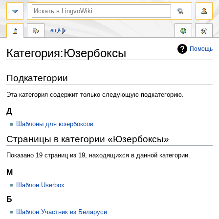
ещё
Помощь
Категория:Юзербоксы
Перейти
Перейти
Подкатегории
к
к
навигации
поиску
Эта категория содержит только следующую подкатегорию.
Д
Шаблоны для юзербоксов
Страницы в категории «Юзербоксы»
Показано 19 страниц из 19, находящихся в данной категории.
M
Шаблон:Userbox
Б
Шаблон:Участник из Беларуси