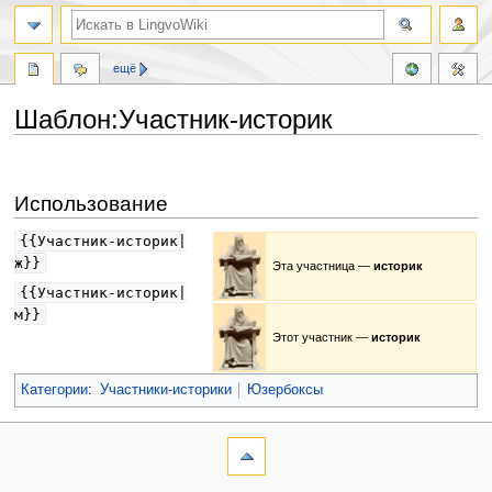
ещё
Шаблон:Участник-историк
Перейти
Перейти
к
к
Использование
навигации
поиску
{{Участник-историк|
ж}}
Эта участница —
историк
{{Участник-историк|
м}}
Этот участник —
историк
Категории
:
Участники-историки
Юзербоксы