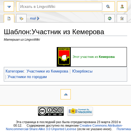
ещё
Шаблон:Участник из Кемерова
Материал из LingvoWiki
Перейти
Перейти
к
к
Этот участник из
Кемерова
навигации
поиску
Категории
:
Участники из Кемерова
Юзербоксы
Участники по городам
Эта страница в последний раз была отредактирована 23 марта 2010 в
00:12.
Содержание доступно по лицензии
Creative Commons Attribution-
Noncommercial-Share Alike 3.0 Unported License
(если не указано иное).
Политика