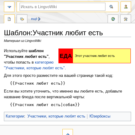
ещё
Шаблон:Участник любит есть
Материал из LingvoWiki
Перейти
Перейти
Используйте
шаблон
ЕДА
Этот участник любит есть
к
к
"Участник любит есть"
,
навигации
поиску
чтобы попасть в
категорию
"Участники, которые любят есть"
.
Для этого просто разместите на вашей странице такой код:
{{Участник любит есть}}
Если вы хотите уточнить, что именно вы любите есть, добавьте
название блюда после вертикальной черты:
{{Участник любит есть|собак}}
Категории
:
Участники, которые любят есть
Юзербоксы