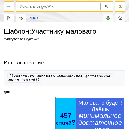
ещё
Шаблон:Участнику маловато
Материал из LingvoWiki
Перейти
Перейти
к
к
навигации
поиску
Использование
{{Участнику маловато|
минимальное достаточное 
число статей
}}
даст
Маловато будет!
Даёшь
457
минимальное
?
достаточное
статей