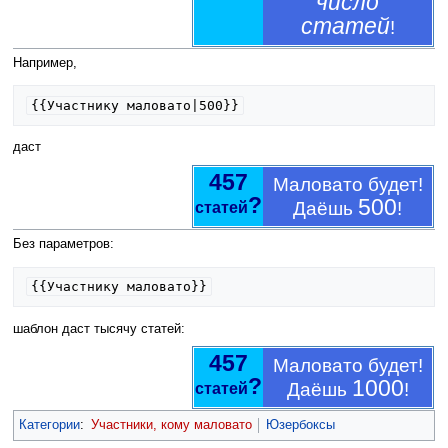
число
статей
!
Например,
{{Участнику маловато|500}}
даст
457
Маловато будет!
?
500
Даёшь
!
статей
Без параметров:
{{Участнику маловато}}
шаблон даст тысячу статей:
457
Маловато будет!
?
1000
Даёшь
!
статей
Категории
:
Участники, кому маловато
Юзербоксы