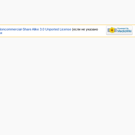
Noncommercial-Share Alike 3.0 Unported License
(если не указано
ти