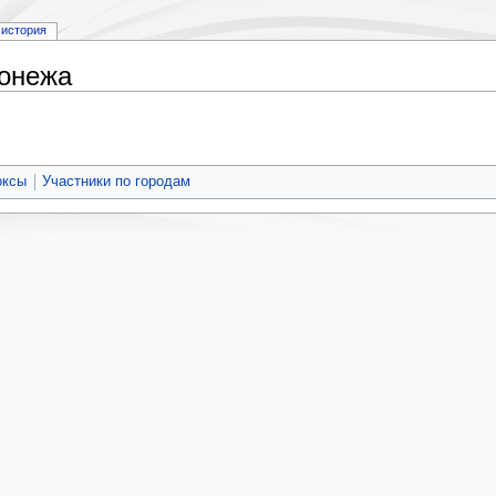
история
ронежа
оксы
Участники по городам