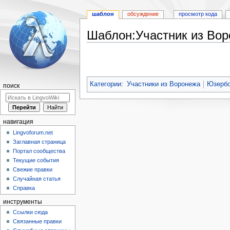
шаблон
обсуждение
просмотр кода
Шаблон:Участник из Во
Перейти
Перейти
к
к
навигации
поиску
Категории
:
Участники из Воронежа
Юзерб
поиск
навигация
Lingvoforum.net
Заглавная страница
Портал сообщества
Текущие события
Свежие правки
Случайная статья
Справка
инструменты
Ссылки сюда
Связанные правки