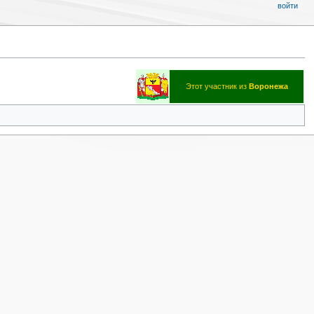
войти
Этот участник из
Воронежа