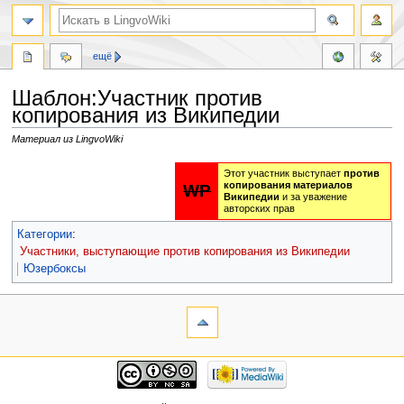
ещё
Шаблон:Участник против
копирования из Википедии
Материал из LingvoWiki
Перейти
Перейти
Этот участник выступает
против
к
к
копирования материалов
WP
Википедии
и за уважение
навигации
поиску
авторских прав
Категории
:
Участники, выступающие против копирования из Википедии
Юзербоксы