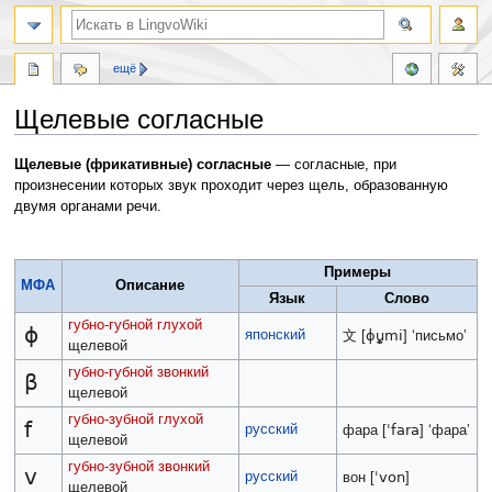
ещё
Щелевые согласные
Перейти
Перейти
Щелевые (фрикативные) согласные
— согласные, при
к
к
произнесении которых звук проходит через щель, образованную
навигации
поиску
двумя органами речи.
Примеры
МФА
Описание
Язык
Слово
губно-губной
глухой
ɸ
японский
ɸu͍̥mi
文 [
] ‘письмо’
щелевой
губно-губной
звонкий
β
щелевой
губно-зубной
глухой
f
русский
ˈfara
фара [
] ‘фара’
щелевой
губно-зубной
звонкий
v
русский
ˈvon
вон [
]
щелевой