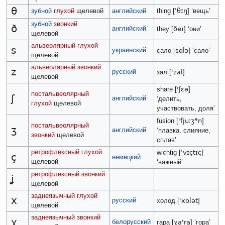
θ
ˈθɪŋ
зубной
глухой
щелевой
английский
thing [
] ‘вещь’
зубной
звонкий
ð
английский
ðeɪ
they [
] ‘они’
щелевой
альвеолярный
глухой
s
украинский
sɑlɔ
сало [
] ‘сало’
щелевой
альвеолярный
звонкий
z
русский
'zal
зал [
]
щелевой
'ʃɛə
share [
]
постальвеолярный
ʃ
английский
‘делить,
глухой
щелевой
участвовать, доля’
ə
'fjuːʒ
n
fusion [
]
постальвеолярный
ʒ
английский
‘плавка, слияние,
звонкий
щелевой
сплав’
ретрофлексный
глухой
ˈvɪçtɪç
wichtig [
]
ç
немецкий
щелевой
‘важный’
ретрофлексный
звонкий
ʝ
щелевой
заднеязычный
глухой
x
русский
'xolət
холод [
]
щелевой
заднеязычный
звонкий
ɣ
белорусский
ɣa'ra
гара [
] ‘гора’