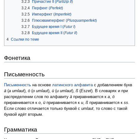
3.2.3
Причастие II (
Partizip II
)
3.2.4
Перфект (
Perfekt
)
3.2.5
Имперфект (
Imperfekt
)
3.2.6
Плюсквамперфект (
Plusquamperfekt
)
3.2.7
Будущее время I (
Futur I
)
3.2.8
Будущее время II (
Futur II
)
4
Ссылки по теме
Фонетика
Письменность
Письменность
на основе
латинского алфавита
с добавлением букв
ä
(
a umlaut
),
ö
(
o umlaut
),
ü
(
u umlaut
),
ß
(
Eszet
). В словарях и при
распределении слов по алфавиту
ä
приравнивается к
a
,
ö
приравнивается к
o
,
ü
приравнивается к
u
,
ß
приравнивается к
ss
.
Если слово отличается только буквой с
umlaut
, то слово с такой
буквой идёт вторым.
Грамматика