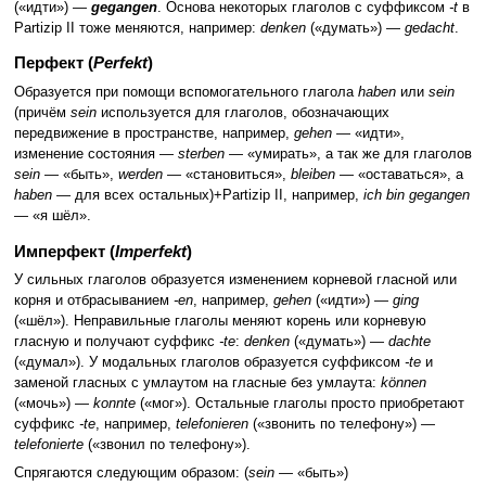
(«идти») —
gegangen
. Основа некоторых глаголов с суффиксом
-t
в
Partizip II тоже меняются, например:
denken
(«думать») —
gedacht
.
Перфект (
Perfekt
)
Образуется при помощи вспомогательного глагола
haben
или
sein
(причём
sein
используется для глаголов, обозначающих
передвижение в пространстве, например,
gehen
— «идти»,
изменение состояния —
sterben
— «умирать», а так же для глаголов
sein
— «быть»,
werden
— «становиться»,
bleiben
— «оставаться», a
haben
— для всех остальных)+Partizip II, например,
ich bin gegangen
— «я шёл».
Имперфект (
Imperfekt
)
У сильных глаголов образуется изменением корневой гласной или
корня и отбрасыванием
-en
, например,
gehen
(«идти») —
ging
(«шёл»). Неправильные глаголы меняют корень или корневую
гласную и получают суффикс
-te
:
denken
(«думать») —
dachte
(«думал»). У модальных глаголов образуется суффиксом
-te
и
заменой гласных с умлаутом на гласные без умлаута:
können
(«мочь») —
konnte
(«мог»). Остальные глаголы просто приобретают
суффикс
-te
, например,
telefonieren
(«звонить по телефону») —
telefonierte
(«звонил по телефону»).
Спрягаются следующим образом: (
sein
— «быть»)