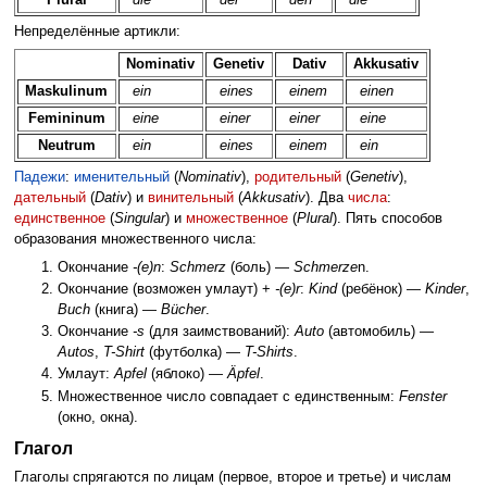
Непределённые артикли:
Nominativ
Genetiv
Dativ
Akkusativ
Maskulinum
ein
eines
einem
einen
Femininum
eine
einer
einer
eine
Neutrum
ein
eines
einem
ein
Падежи
:
именительный
(
Nominativ
),
родительный
(
Genetiv
),
дательный
(
Dativ
) и
винительный
(
Akkusativ
). Два
числа
:
единственное
(
Singular
) и
множественное
(
Plural
). Пять способов
образования множественного числа:
Окончание
-(e)n
:
Schmerz
(боль) —
Schmerze
n.
Окончание (возможен умлаут) +
-(e)r
:
Kind
(ребёнок) —
Kinder
,
Buch
(книга) —
Bücher
.
Окончание
-s
(для заимствований):
Auto
(автомобиль) —
Autos
,
T-Shirt
(футболка) —
T-Shirts
.
Умлаут:
Apfel
(яблоко) —
Äpfel
.
Множественное число совпадает с единственным:
Fenster
(окно, окна).
Глагол
Глаголы спрягаются по лицам (первое, второе и третье) и числам