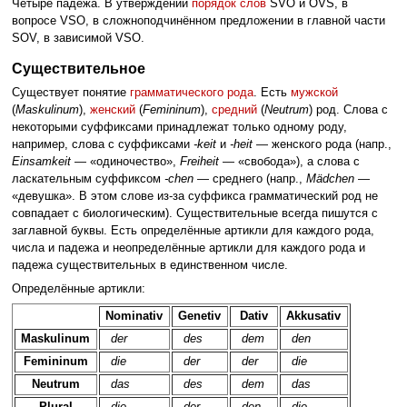
Четыре падежа. В утверждении
порядок слов
SVO и OVS, в
вопросе VSO, в сложноподчинённом предложении в главной части
SOV, в зависимой VSO.
Существительное
Существует понятие
грамматического рода
. Есть
мужской
(
Maskulinum
),
женский
(
Femininum
),
средний
(
Neutrum
) род. Слова с
некоторыми суффиксами принадлежат только одному роду,
например, слова с суффиксами
-keit
и
-heit
— женского рода (напр.,
Einsamkeit
— «одиночество»,
Freiheit
— «свобода»), а слова с
ласкательным суффиксом
-chen
— среднего (напр.,
Mädchen
—
«девушка». В этом слове из-за суффикса грамматический род не
совпадает с биологическим). Существительные всегда пишутся с
заглавной буквы. Есть определённые артикли для каждого рода,
числа и падежа и неопределённые артикли для каждого рода и
падежа существительных в единственном числе.
Определённые артикли:
Nominativ
Genetiv
Dativ
Akkusativ
Maskulinum
der
des
dem
den
Femininum
die
der
der
die
Neutrum
das
des
dem
das
Plural
die
der
den
die