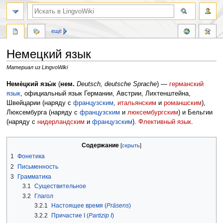
ещё
Немецкий язык
Материал из LingvoWiki
Перейти
Перейти
Неме́цкий язы́к
(
нем.
Deutsch, deutsche Sprache
) —
германский
к
к
язык
, официальный язык Германии, Австрии, Лихтенштейна,
навигации
поиску
Швейцарии (наряду с
французским
,
итальянским
и
романшским
),
Люксембурга (наряду с
французским
и
люксембургским
) и Бельгии
(наряду с
нидерландским
и
французским
).
Флективный язык
.
Содержание
1
Фонетика
2
Письменность
3
Грамматика
3.1
Существительное
3.2
Глагол
3.2.1
Настоящее время (
Präsens
)
3.2.2
Причастие I (
Partizip I
)