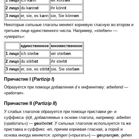
1 лицо
ich k
a
nn
wir könn
en
2 лицо
du k
a
nn
st
ihr könn
t
3 лицо
er, sie, es k
a
nn
sie, Sie könn
en
Некоторые сильные глаголы меняют корневую гласную во втором и
третьем лице единственного числа. Например, «sterben» —
«умирать»:
единственное
множественное
1 лицо
ich sterb
e
wir sterb
en
2 лицо
du st
i
rb
st
ihr sterb
t
3 лицо
er, sie, es st
i
rb
t
sie, Sie sterb
en
Причастие I (
Partizip I
)
Образуется при помощи добавления
d
к инфинитиву:
arbeitend
—
«работая».
Причастие II (
Partizip II
)
У слабых глаголов образуется при помощи приставки
ge-
и
суффикса
-(e)t
, добавляемых к основе глагола, например:
arbeiten
(«работать») —
ge
arbeit
et
. У сильных глаголов используется та же
приставка и суффикс
-en
, причем корневая гласная, а порой и
основа иногда меняется:
springen
(«прыгать») —
ge
spr
u
ng
en
,
gehen