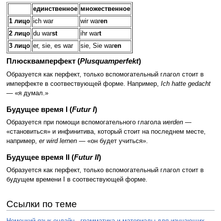
единственное
множественное
1 лицо
ich war
wir war
en
2 лицо
du war
st
ihr war
t
3 лицо
er, sie, es war
sie, Sie war
en
Плюсквамперфект (
Plusquamperfekt
)
Образуется как перфект, только вспомогательный глагол стоит в
имперфекте в соотвествующей форме. Например,
Ich hatte gedacht
— «я думал.»
Будущее время I (
Futur I
)
Образуется при помощи вспомогательного глагола
werden
—
«становиться» и инфинитива, который стоит на последнем месте,
например,
er wird lernen
— «он будет учиться».
Будущее время II (
Futur II
)
Образуется как перфект, только вспомогательный глагол стоит в
будущем времени I в соотвествующей форме.
Ссылки по теме
Немецкий язык онлайн - грамматика и материалы для изучающих