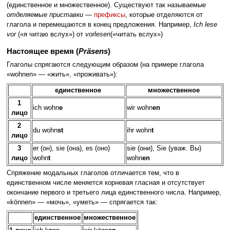
(единственное и множественное). Существуют так называемые
отделяемые приставки
—
префиксы
, которые отделяются от
глагола и перемещаются в конец предложения. Например,
Ich lese
vor
(«я читаю вслух») от
vorlesen
(«читать вслух»)
Настоящее время (
Präsens
)
Глаголы спрягаются следующим образом (на примере глагола
«wohnen» — «жить», «проживать»):
единственное
множественное
1
ich wohn
e
wir wohn
en
лицо
2
du wohn
st
ihr wohn
t
лицо
3
er (он), sie (она), es (оно)
sie (они), Sie (уваж. Вы)
лицо
wohn
t
wohn
en
Спряжение модальных глаголов отличается тем, что в
единственном числе меняется корневая гласная и отсутствует
окончание первого и третьего лица единственного числа. Например,
«können» — «мочь», «уметь» — спрягается так:
единственное
множественное