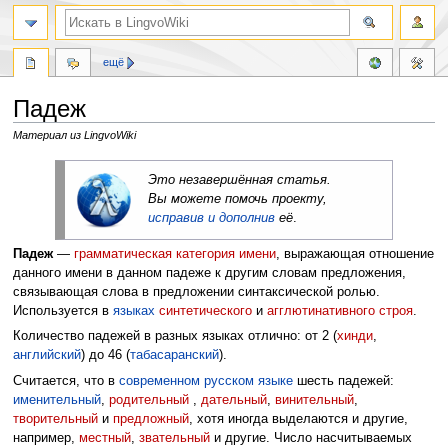
ещё
Падеж
Материал из LingvoWiki
Перейти
Перейти
Это незавершённая статья.
к
к
Вы можете помочь проекту,
навигации
поиску
исправив и дополнив
её
.
Падеж
—
грамматическая категория
имени
, выражающая отношение
данного имени в данном падеже к другим словам предложения,
связывающая слова в предложении синтаксической ролью.
Используется в
языках
синтетического
и
агглютинативного строя
.
Количество падежей в разных языках отлично: от 2 (
хинди
,
английский
) до 46 (
табасаранский
).
Считается, что в
современном русском языке
шесть падежей:
именительный
,
родительный
,
дательный
,
винительный
,
творительный
и
предложный
, хотя иногда выделаются и другие,
например,
местный
,
звательный
и другие. Число насчитываемых