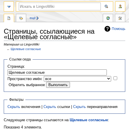
ещё
Помощь
Страницы, ссылающиеся на
«Щелевые согласные»
Материал из LingvoWiki
←
Щелевые согласные
Перейти
Перейти
Ссылки сюда
к
к
Страница:
навигации
поиску
Пространство имён:
Обратить выбранное
Фильтры
Скрыть
включения |
Скрыть
ссылки |
Скрыть
перенаправления
Следующие страницы ссылаются на
Щелевые согласные
:
Показано 4 элемента.