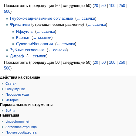
Просмотреть (предыдущие 50 | следующие 50) (
20
|
50
|
100
|
250
|
500
)
Глубоко-заднеязычные согласные
‎
(
← ссылки
)
Фрикативы
(страница-перенаправление) ‎
(
← ссылки
)
Ифкуиль
‎
(
← ссылки
)
Квенья
‎
(
← ссылки
)
Суахили/Фонология
‎
(
← ссылки
)
Зубные согласные
‎
(
← ссылки
)
Диграф
‎
(
← ссылки
)
Просмотреть (предыдущие 50 | следующие 50) (
20
|
50
|
100
|
250
|
500
)
Действия на странице
Статья
Обсуждение
Просмотр кода
История
Персональные инструменты
Войти
Навигация
Lingvoforum.net
Заглавная страница
Портал сообщества