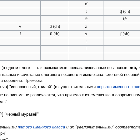
ɗ
t
tʃ (ch)
tʰ
tʃʰ
v
ð (dh)
z
f
θ (th)
s
ʃ (sh)
r
l
 (в одном слоге — так называемые преназализованные согласные:
mb, n
гласные и сочетание слогового носового и имплозива: слоговой носовой
и в середине. Примеры:
ɔːvu] "испорченный, гнилой" (с существительными
первого именного кла
е на письме не различаются, что привело к их смешению в современно
ель"
ʃʰ] "черный муравей"
тельными
пятого именного класса
и их "увеличительными" соответст
орн"
ища"