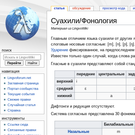
статья
обсуждение
просмотр кода
и
Суахили/Фонология
Материал из LingvoWiki
Перейти
Перейти
Главным отличием языка суахили от других 
к
к
слоговые носовые согласные: [m], [n], [ɲ], [ŋ]
навигации
поиску
Ударение
фиксированное, на предпоследнем 
поиск
Известен только один случай, когда слова 
Гласные в суахили представляют собой стандарт
навигация
передние
центральные
зад
Lingvoforum.net
верхний
i
Заглавная страница
средний
ɛ
Портал сообщества
Текущие события
нижний
a
Свежие правки
Случайная статья
Дифтонги и редукция отсутствуют.
Справка
Система согласных представлена 30 фонема
инструменты
Билабиальные
Ссылки сюда
Связанные правки
Назальные
m