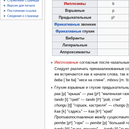
Служебные страницы
Имплозивы
ɓ
Версия для печати
Взрывные
p
Постоянная ссылка
Сведения о странице
Придыхательные
pʰ
Фрикативные
звонкие
Фрикативные
глухие
Вибранты
Латеральные
Аппроксиманты
Имплозивные
согласные после назальных
Следует различать преназализованные со
же встречаются как в начале слова, так 
beba
[ˈɓeːɓa] "неси на спине",
mbovu
[m.ˈɓ
Глухие взрывные и глухие придыхательны
paa
[p] "крыша" —
paa
[pʰ] "маленькая газ
tando
[t] "гриб" —
tando
[tʰ] "рой, стая"
chungu
[tʃ] "горшок, кастрюля" —
chungu
[t
kaa
[k] "садись" —
kaa
[kʰ] "краб"
Противопоставление между существи
pembe
[pʰ] "горн" —
pembe
[p] "большой г
tundu
[tʰ] "дыра, пещера" —
tundu
[t] "дыр