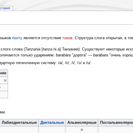
стория
языков
банту
является отсутствие
тонов
. Структура слога открытая, в то
.
слоге слова (
Tanzania
[tanzaˈni.a] Танзания). Существуют некоторые иск
различаются только ударением:
barabára
"дорога" —
barábara
"очень хорош
ную пятичленную систему: /a/, /ɛ/, /i/, /ɔ/ и /u/.
ние
u
ɔ
ми.
Лабиодентальные
Дентальные
Альвеолярные
Постальвеолярн
n