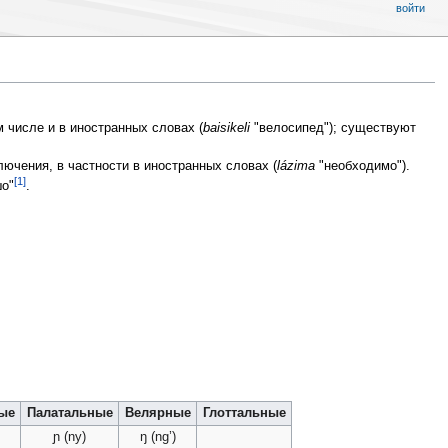
войти
м числе и в иностранных словах (
baisikeli
"велосипед"); существуют
лючения, в частности в иностранных словах (
lázima
"необходимо").
[1]
о"
.
ые
Палатальные
Велярные
Глоттальные
ɲ (ny)
ŋ (ng’)