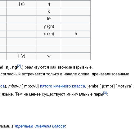
ʄ (j)
ɠ
k
kʰ
ɣ (gh)
x (kh)
h
j (y)
w
[2]
d, nj, ng
.) реализуются как звонкие взрывные.
 согласный встречается только в начале слова, преназализованные
сса
),
mbovu
[ˈmbɔːvu]
пятого именного класса
, jembe [ˈʄɛˑmbɛ] "мотыга".
[3]
м языке. Тем не менее существуют минимальные пары
:
виями в
третьем именном классе
: