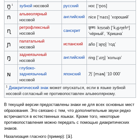
n̪
ˈn̪os
1
зубной
носовой
русский
нос [
]
альвеолярный
n
английский
ˈnaɪs
nice [
] ‘хороший’
носовой
ретрофлексный
ˈkɹ̩ʂɳɐhᵄ
कृष्णः kṛṣṇaḥ [
]
ɳ
санскрит
носовой
‘чёрный’, ‘Кришна’
палатальный
ɲ
испанский
año [
ˈaɲo̞] ‘год’
носовой
заднеязычный
ŋ
английский
ˈɹɪŋ
ring [
] ‘кольцо’
носовой
глубоко-
ɴ
maɴ
заднеязычный
японский
万
[
] ‘10 000’
носовой
1
Диакритический знак
может опускаться, если в языке зубной
носовой согласный не противопоставлен альвеолярному.
В текущей версии предоставлены знаки не для всех основных мест
образования. Это связано с тем, что дополнительные звуки редко
встречаются в естественных языках. Кроме того, некоторые
противопоставления можно передать с помощью диакритических
знаков.
[ã]
Назализация гласного (пример):
.