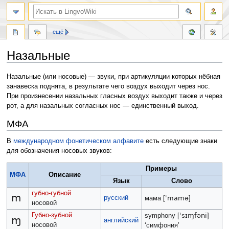
ещё
Назальные
Перейти
Перейти
Назальные (или носовые) — звуки, при артикуляции которых нёбная
к
к
занавеска поднята, в результате чего воздух выходит через нос.
навигации
поиску
При произнесении назальных гласных воздух выходит также и через
рот, а для назальных согласных нос — единственный выход.
МФА
В
международном фонетическом алфавите
есть следующие знаки
для обозначения носовых звуков:
Примеры
МФА
Описание
Язык
Слово
губно-губной
m
русский
ˈmamə
мама [
]
носовой
Губно-зубной
ˈsɪɱfəni
symphony [
]
ɱ
английский
носовой
‘симфония’