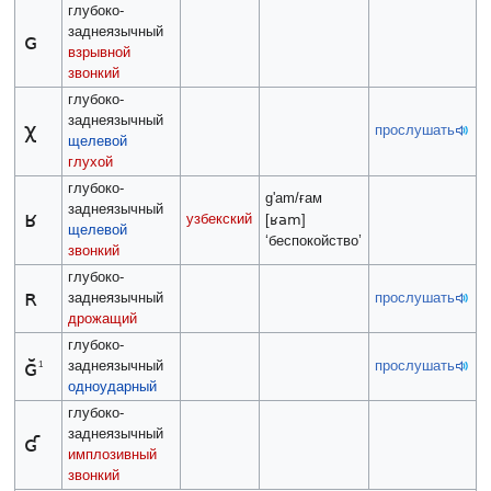
глубоко-
заднеязычный
ɢ
взрывной
звонкий
глубоко-
заднеязычный
χ
прослушать
щелевой
глухой
глубоко-
g'am/ғам
заднеязычный
ʁ
узбекский
ʁam
[
]
щелевой
‘беспокойство’
звонкий
глубоко-
ʀ
заднеязычный
прослушать
дрожащий
глубоко-
ɢ̆
заднеязычный
прослушать
1
одноударный
глубоко-
заднеязычный
ʛ
имплозивный
звонкий