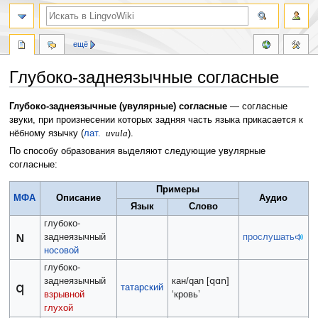
ещё
Глубоко-заднеязычные согласные
Перейти
Перейти
Глубоко-заднеязычные (увулярные) согласные
— согласные
к
к
звуки, при произнесении которых задняя часть языка прикасается к
навигации
поиску
нёбному язычку (
лат.
uvula
).
По способу образования выделяют следующие увулярные
согласные:
Примеры
МФА
Описание
Аудио
Язык
Слово
глубоко-
ɴ
заднеязычный
прослушать
носовой
глубоко-
qɑn
заднеязычный
кан/qan [
]
q
татарский
взрывной
‘кровь’
глухой