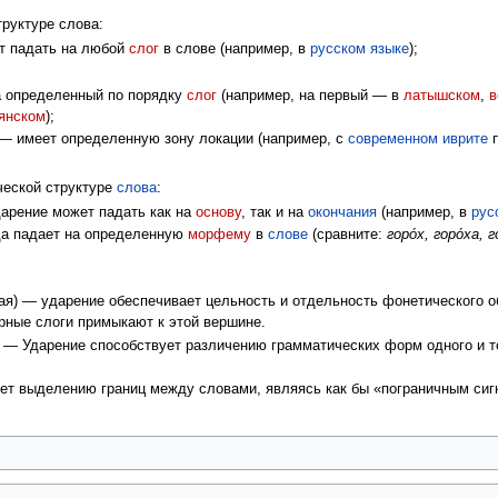
руктуре слова:
т падать на любой
слог
в слове (например, в
русском языке
);
а определенный по порядку
слог
(например, на первый — в
латышском
,
в
янском
);
 — имеет определенную зону локации (например, с
современном иврите
п
ческой структуре
слова
:
арение может падать как на
основу
, так и на
окончания
(например, в
рус
да падает на определенную
морфему
в
слове
(сравните:
горо́х, горо́ха, г
я) — ударение обеспечивает цельность и отдельность фонетического 
рные слоги примыкают к этой вершине.
— Ударение способствует различению грамматических форм одного и то
т выделению границ между словами, являясь как бы «пограничным сиг