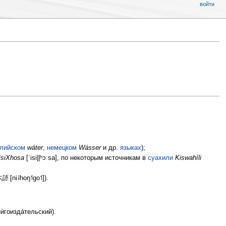
войти
глийском
wáter
,
немецком
Wásser
и др.
языках
);
isiXhosa
[ˈisi||ʰɔːsa], по некоторым источникам в
суахили
Kiswahíli
本語
[ni˨hoŋ˦go˦]).
ѝгоизда́тельский).