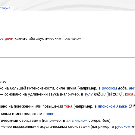
стория
тов
речи
каким-либо акустическим признаком.
аку:
о на большей интенсивности, силе звука (например, в
русском
вода́
,
ан
 — основано на удлинении звука (например, в
зулу
isiZulu
[isiˈzuːlʊ],
коса
вано на понижении или повышении
тона
(например, в
японском языке
日
ениями в многосложном
слове
:
ическими свойствами (например, в
английском
competítion
);
 менее выраженными акустическими свойствами (например, в
русском
кн