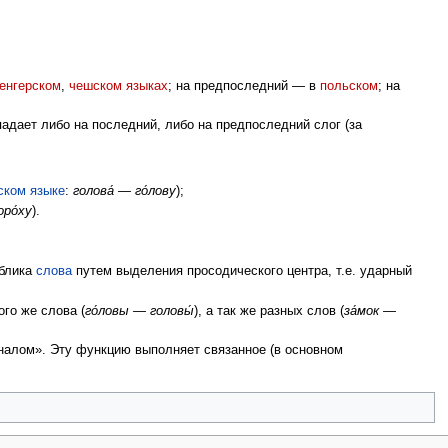
енгерском
,
чешском языках
; на предпоследний — в
польском
; на
адает либо на последний, либо на предпоследний слог (за
ском языке
:
голова́ — го́лову
);
оро́ху
).
облика
слова
путем выделения просодического центра, т.е. ударный
го же слова (
го́ловы — головы́
), а так же разных слов (
за́мок —
налом». Эту функцию выполняет связанное (в основном