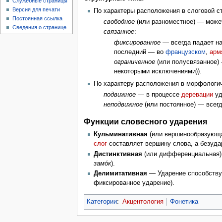
Служебные страницы
Версия для печати
По характеры расположения в слоговой ст
Постоянная ссылка
свободное
(или разноместное) — може
Сведения о странице
связанное
:
фиксированное
— всегда падает н
последний — во
французском
,
арм
ограниченное
(или полусвязанное)
некоторыми исключениями)).
По характеру расположения в морфологи
подвижное
— в процессе
деревации
уд
неподвижное
(или постоянное) — всег
Функции словесного ударения
Кульминативная
(или вершинообразующа
слог
составляет вершину слова, а безуда
Дистинктивная
(или дифференциальная) 
замо́к
).
Делимитативная
— Ударение способствуе
фиксированное ударение).
Категории
:
Акцентология
Фонетика