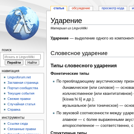
статья
обсуждение
просмотр кода
и
Ударение
Материал из LingvoWiki
Перейти
Перейти
Ударение
— выделение одного из компонен
к
к
навигации
поиску
поиск
Словесное ударение
Типы словесного ударения
навигация
Фонетические типы
Lingvoforum.net
По преобладающему акустическому призн
Заглавная страница
динамическое
(или силовое) — основан
Портал сообщества
Текущие события
количественное
(или квантитативное)
Свежие правки
[kiswaˈhiːli] и др.);
Случайная статья
музыкальное
(или тоническое) — осно
Справка
По звуковой соотнесенности между удар
инструменты
главное
— с более выраженными акуст
Ссылки сюда
второстепенное
— соответственно, с
Связанные правки
Структурные типы