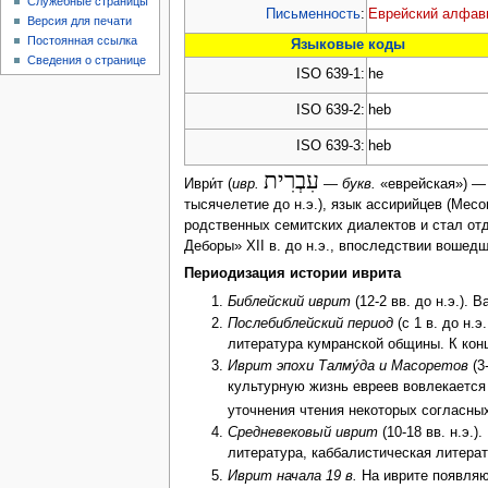
Служебные страницы
Письменность
:
Еврейский алфав
Версия для печати
Постоянная ссылка
Языковые коды
Сведения о странице
ISO 639-1:
he
ISO 639-2:
heb
ISO 639-3:
heb
עִבְרִית
Иври́т (
ивр.
—
букв.
«еврейская») 
тысячелетие до н.э.), язык ассирийцев (Месоп
родственных семитских диалектов и стал отд
Деборы» XII в. до н.э., впоследствии вошедш
Периодизация истории иврита
Библейский иврит
(12-2 вв. до н.э.).
Послебиблейский период
(с 1 в. до н.
литература кумранской общины. К кон
Иврит эпохи Талму́да и Масоретов
(3
культурную жизнь евреев вовлекается
уточнения чтения некоторых согласных
Средневековый иврит
(10-18 вв. н.э.
литература, каббалистическая литера
Иврит начала 19 в.
На иврите появляю