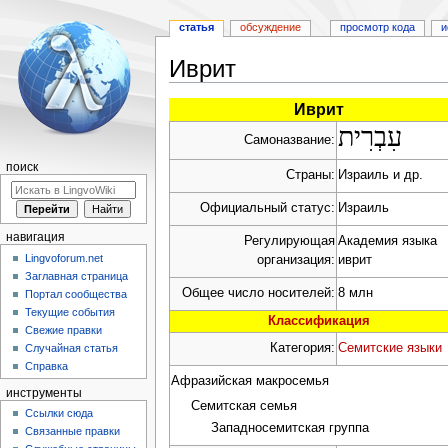
статья
обсуждение
просмотр кода
и
Иврит
Перейти
Перейти
Иврит
к
к
עִבְרִית
Самоназвание:
навигации
поиску
поиск
Страны:
Израиль и др.
Официальный статус:
Израиль
навигация
Регулирующая
Академия языка
Lingvoforum.net
организация:
иврит
Заглавная страница
Общее число носителей:
8 млн
Портал сообщества
Текущие события
Классификация
Свежие правки
Категория:
Семитские языки
Случайная статья
Справка
Афразийская макросемья
инструменты
Семитская семья
Ссылки сюда
Западносемитская группа
Связанные правки