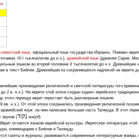
ит
—
семитский язык
, официальный язык государства Израиль. Помимо иврита
отамия, III-I тысячелетие до н.э.),
арамейский язык
(древняя Сирия, Мес
ельным языком во второй половине II тысячелетия до н.э. Древнейшее 
ая в текст Библии. Древнейшая из сохранившихся надписей на иврите дат
 Важнейшие произведения религиозной и светской литературы того времен
э. до 2 в. н.э.). На иврите этой эпохи создан кодекс еврейского традици
цу этого периода иврит перестает быть разговорным языком
-9 вв. н.э.). От этой эпохи сохранились произведения религиозной поэзии
 арамейский язык: на нем написана большая часть Талмуда. В этот пери
נִקּוּד
 звуков (
нику́д
).
). Иврит остается языком еврейской культуры. Ивритская литература этой
тура, коммендарии к Библии и Талмуду.
тся газеты и журналы, развиваются современные литературные жанры, н