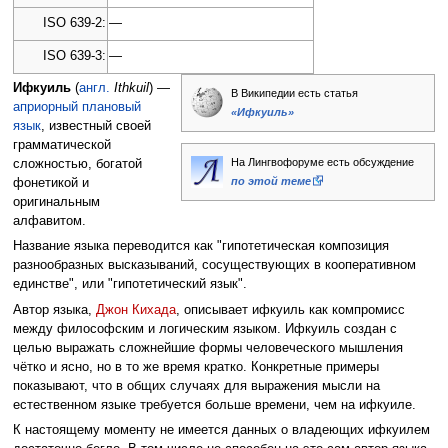
ISO 639-2:
—
ISO 639-3:
—
Ифкуиль
(
англ.
Ithkuil
) —
В Википедии есть статья
априорный плановый
«Ифкуиль»
язык
, известный своей
грамматической
На Лингвофоруме есть обсуждение
сложностью, богатой
по этой теме
фонетикой и
оригинальным
алфавитом.
Название языка переводится как "гипотетическая композиция
разнообразных высказываний, сосуществующих в кооперативном
единстве", или "гипотетический язык".
Автор языка,
Джон Кихада
, описывает ифкуиль как компромисс
между философским и логическим языком. Ифкуиль создан с
целью выражать сложнейшие формы человеческого мышления
чётко и ясно, но в то же время кратко. Конкретные примеры
показывают, что в общих случаях для выражения мысли на
естественном языке требуется больше времени, чем на ифкуиле.
К настоящему моменту не имеется данных о владеющих ифкуилем