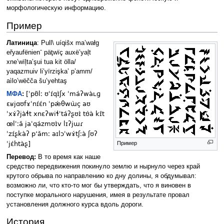
морфологическую информацию.
Пример
Латиница
: Pull\ uíqišx ma’wałg
eřyaufënienˉ päţwïç auxë’yaļt
xne’wïļta’şui tua kit ölla/
yaqazmuiv li’yïrzişka’ p’amm/
aìlo’wëčča šu’yehtaş
[ˈpʊ̃lː ʊˈɪ́qɪ̀ʃx ˈmáʔwàʟɡ
МФА
:
ɛʁjɑʊfɤˈnɪ́ɛ́n ˈpǽθwɯ̀ç aʊ
ˈxɤ́ʔjàɬt xnɛʔwiɬˈtáʔʂʊɪ̀ tʊ́à kɪ̂t
œlˈːǎ jaˈqázmʊɪ̀v lɪʔjɯɾ
ˈzɪ́ʂkàʔ pʼǎmː aɪlɔˈwɤ́tʃːà ʃʊʔ
ˈjɛ́htàʂ]
Пример
Перевод:
В то время как наше
средство передвижения покинуло землю и нырнуло через край
крутого обрыва по направлению ко дну долины, я обдумывал:
возможно ли, что кто-то мог бы утверждать, что я виновен в
поступке морального нарушения, имея в результате провал
установления должного курса вдоль дороги.
История