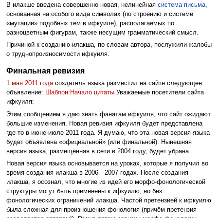
В илакше введена совершенно новая, нелинейная
система письма
,
основанная на особого вида символах (по строению и системе
«мутации» подобных тем в ифкуиле), располагаемых по
разноцветным фигурам, также несущим грамматический смысл.
Причиной к созданию илакша, по словам автора, послужили жалобы
о труднопроизносимости ифкуиля.
Финальная ревизия
1 мая
2011 года
создатель языка разместил на сайте следующее
объявление:
Шаблон:Начало цитаты
Уважаемые посетители сайта
ифкуиля:
Этим сообщением я даю знать фанатам ифкуиля, что сайт ожидают
большие изменения. Новая ревизия ифкуиля будет представлена
где-то в июне-июле 2011 года. Я думаю, что эта новая версия языка
будет объявлена «официальной» (или финальной). Нынешняя
версия языка, размещённая в сети в 2004 году, будет убрана.
Новая версия языка основывается на уроках, которые я получил во
время создания илакша в 2006—2007 годах. После создания
илакша, я осознал, что многие из идей его морфо-фонологической
структуры могут быть применены к ифкуилю, но без
фонологических ограничений илакша. Частой претензией к ифкуилю
была сложная для произношения фонология (причём претензия