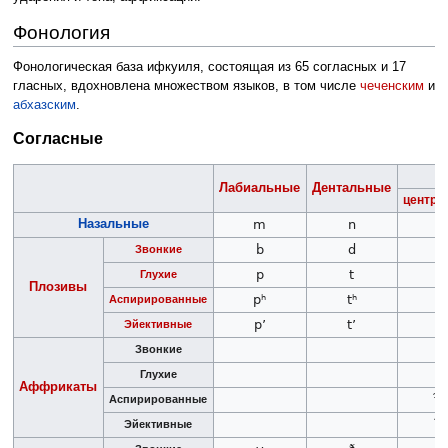
Фонология
Фонологическая база ифкуиля, состоящая из 65 согласных и 17
гласных, вдохновлена множеством языков, в том числе
чеченским
и
абхазским
.
Согласные
А
Лабиальные
Дентальные
центра
Назальные
m
n
b
d
Звонкие
p
t
Глухие
Плозивы
pʰ
tʰ
Аспирированные
pʼ
tʼ
Эйективные
d͡
Звонкие
t͡
Глухие
Аффрикаты
t͡s
Аспирированные
t͡s
Эйективные