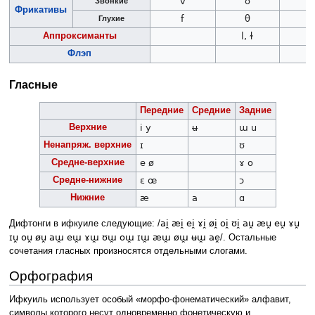
v
ð
z
Звонкие
Фрикативы
f
θ
s
Глухие
Аппроксиманты
l, ɫ
Флэп
Гласные
Передние
Средние
Задние
Верхние
i
y
ʉ
ɯ
u
Ненапряж. верхние
ɪ
ʊ
Средне-верхние
e
ø
ɤ
o
Средне-нижние
ɛ
œ
ɔ
Нижние
æ
a
ɑ
ai̯ æi̯ ei̯ ɤi̯ øi̯ oi̯ ʊi̯ au̯ æu̯ eu̯ ɤu̯
Дифтонги в ифкуиле следующие: /
ɪu̯ ou̯ øu̯ aɯ̯ eɯ̯ ɤɯ̯ ʊɯ̯ oɯ̯ ɪɯ̯ æɯ̯ øɯ̯ ʉɯ̯ ae̯
/. Остальные
сочетания гласных произносятся отдельными слогами.
Орфография
Ифкуиль использует особый «морфо-фонематический» алфавит,
символы которого несут одновременно фонетическую и