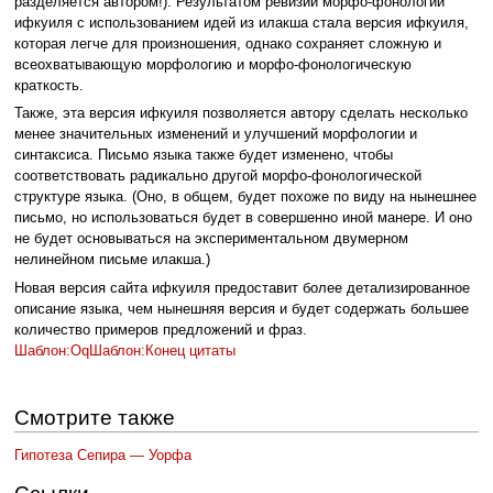
разделяется автором!). Результатом ревизии морфо-фонологии
ифкуиля с использованием идей из илакша стала версия ифкуиля,
которая легче для произношения, однако сохраняет сложную и
всеохватывающую морфологию и морфо-фонологическую
краткость.
Также, эта версия ифкуиля позволяется автору сделать несколько
менее значительных изменений и улучшений морфологии и
синтаксиса. Письмо языка также будет изменено, чтобы
соответствовать радикально другой морфо-фонологической
структуре языка. (Оно, в общем, будет похоже по виду на нынешнее
письмо, но использоваться будет в совершенно иной манере. И оно
не будет основываться на экспериментальном двумерном
нелинейном письме илакша.)
Новая версия сайта ифкуиля предоставит более детализированное
описание языка, чем нынешняя версия и будет содержать большее
количество примеров предложений и фраз.
Шаблон:Oq
Шаблон:Конец цитаты
Смотрите также
Гипотеза Сепира — Уорфа