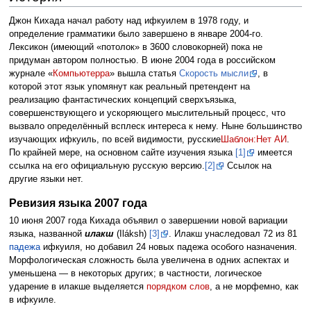
Джон Кихада начал работу над ифкуилем в 1978 году, и
определение грамматики было завершено в январе 2004-го.
Лексикон (имеющий «потолок» в 3600 словокорней) пока не
придуман автором полностью. В июне 2004 года в российском
журнале «
Компьютерра
» вышла статья
Скорость мысли
, в
которой этот язык упомянут как реальный претендент на
реализацию фантастических концепций сверхъязыка,
совершенствующего и ускоряющего мыслительный процесс, что
вызвало определённый всплеск интереса к нему. Ныне большинство
изучающих ифкуиль, по всей видимости, русские
Шаблон:Нет АИ
.
По крайней мере, на основном сайте изучения языка
[1]
имеется
ссылка на его официальную русскую версию.
[2]
Ссылок на
другие языки нет.
Ревизия языка 2007 года
10 июня 2007 года Кихада объявил о завершении новой вариации
языка, названной
илакш
(Iláksh)
[3]
. Илакш унаследовал 72 из 81
падежа
ифкуиля, но добавил 24 новых падежа особого назначения.
Морфологическая сложность была увеличена в одних аспектах и
уменьшена — в некоторых других; в частности, логическое
ударение в илакше выделяется
порядком слов
, а не морфемно, как
в ифкуиле.