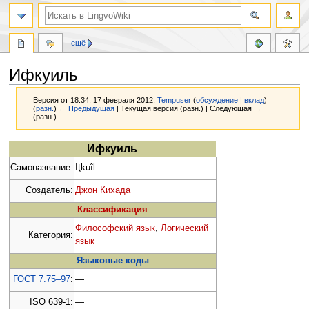
ещё
Ифкуиль
Версия от 18:34, 17 февраля 2012;
Tempuser
(
обсуждение
|
вклад
)
(
разн.
)
← Предыдущая
| Текущая версия (разн.) | Следующая →
(разн.)
Перейти
Перейти
Ифкуиль
к
к
Самоназвание:
Iţkuîl
навигации
поиску
Создатель:
Джон Кихада
Классификация
Философский язык
,
Логический
Категория:
язык
Языковые коды
ГОСТ 7.75–97
:
—
ISO 639-1:
—