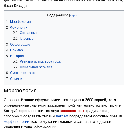
достаточно бегло. В том числе не способен на это сам автор языка,
Джон Кихада.
Содержание
1
Морфология
2
Фонология
2.1
Согласные
2.2
Гласные
3
Орфография
4
Пример
5
История
5.1
Ревизия языка 2007 года
5.2
Финальная ревизия
6
Смотрите также
7
Ссылки
Морфология
Словарный запас ифкуиля имеет потенциал в 3600 корней, хотя
определённые значения присвоены приблизительно только тысяче.
Каждый корень состоит из двух
консонантных
«радикалов»,
способных создавать тысячи
лексем
посредством сложных правил
морфонологии
, как то мутации гласных и согласных, сдвигов
ударения и то́на, аффиксации.