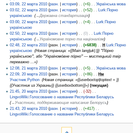
03:09, 22 марта 2010
разн.
история
+6
‎
Українська мова
‎
03:02, 22 марта 2010
разн.
история
+52
‎
Lurk:Порно
українською
‎
→‎Державна стандартизація
03:00, 22 марта 2010
разн.
история
+4
‎
Lurk:Порно
українською
‎
02:50, 22 марта 2010
разн.
история
0
‎
Lurk:Порно
українською
‎
→‎Україномовне порно та націоналізм
02:48, 22 марта 2010
разн.
история
+6838
‎
Н
Lurk:Порно
українською
‎
Новая страница: «{{Main lang|uk|:|}} '''Пóрно
украї́нською''', або '''Україномóвне пóрно''' — мистецький твір
переважно …»
12:08, 21 марта 2010
разн.
история
+5
‎
Українська мова
‎
22:09, 20 марта 2010
разн.
история
+86
‎
Н
м
Участник:Python
‎
Новая страница: «{{userboxtop|toptext = }}
{{Участник из Украины}} {{userboxbottom}}»
текущая
21:45, 20 марта 2010
разн.
история
-32
‎
LingvoWiki:Голосование о названии Республики Беларусь
‎
→‎Участники, поддерживающие написание Белорусь
21:43, 20 марта 2010
разн.
история
+417
‎
LingvoWiki:Голосование о названии Республики Беларусь
‎