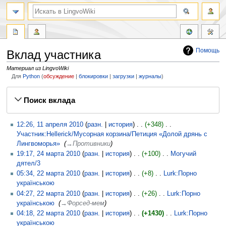
Помощь
Вклад участника
Материал из LingvoWiki
Для
Python
обсуждение
блокировки
загрузки
журналы
Перейти
Перейти
Поиск вклада
к
к
навигации
поиску
12:26, 11 апреля 2010
разн.
история
+348
‎
Участник:Hellerick/Мусорная корзина/Петиция «Долой дрянь с
Лингвоморья»
‎
→‎Противники
19:17, 24 марта 2010
разн.
история
+100
‎
Могучий
дятел/3
‎
05:34, 22 марта 2010
разн.
история
+8
‎
Lurk:Порно
українською
‎
04:27, 22 марта 2010
разн.
история
+26
‎
Lurk:Порно
українською
‎
→‎Форсед-мем
04:18, 22 марта 2010
разн.
история
+1430
‎
Lurk:Порно
українською
‎