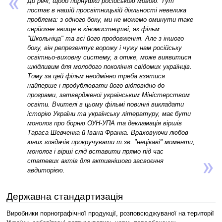
До речі, щодо порнушки російською мовою. Тут
постає в нашій просвітницькій діяльності невелика
проблема: з одного боку, ми не можемо оминути таке
серйозне явище в кіномистецтві, як фільм
"Школьніца" та всі його продовження. Але з іншого
боку, він репрезентує ворожу і чужу нам російську
освітньо-виховну систему, а отже, може виявитися
шкідливим для молодого покоління свідомих українців.
Тому за цей фільм неодмінно треба взятися
найперше і продублювати його відповідно до
програми, затвердженої українським Міністерством
освіти. Вчителі в цьому фільмі повинні викладати
історію України та українську літературу, має бути
монолог про борню ОУН-УПА та декламація віршів
Тараса Шевченка й Івана Франка. Враховуючи любов
юних глядачів прокручувати т.зв. "нецікаві" моменти,
монолог і вірші слід вставити прямо під час
статевих актів для активнішого засвоєння
авдиторією.
Державна стандартизація
Виробники порнографічної продукції, розповсюджуваної на території