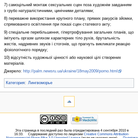
7) самоцільний монтаж сексуальних сцен поза художнім завданням
з грубо натуралістичними, цинічними деталями;
8) переважне використання крупного плану, прямих ракурсів зйомки,
спрямованого освітлення при показі сцен статевого акту;
9) спеціальне перебільшення, гіпертрофування загальних планів, що
імітують оргазм шляхом характерних тіло рухів, брутальність
жестів, надривних звуків і стогонів, що прагнуть викликати реакцію
фізіологічного порядку;
10) відсутність художньої цінності або наукової цілі створених
матеріалів.
Джерело:
http://palm.newsru.ua/ukraine/18may2009/porno.html
Категория
:
Лингвоморье
Эта страница в последний раз была отредактирована 4 сентября 2010 в
16:33.
Содержание доступно по лицензии
Creative Commons Attribution-
Noncommercial-Share Alike 3.0 Unported License
(если не указано иное).
Политика