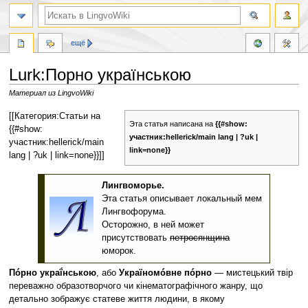
ещё
Lurk:Порно українською
Материал из LingvoWiki
Перейти
Перейти
[[Категория:Статьи на
Эта статья написана на
{{#show:
к
к
{{#show:
участник:hellerick/main lang | ?uk |
навигации
поиску
участник:hellerick/main
link=none}}
lang | ?uk | link=none}}]]
Лингвоморье.
Эта статья описывает локальный мем
Лингвофорума.
Осторожно, в ней может
присутствовать
петросянщина
юморок.
Пóрно украї́нською
, або
Україномóвне пóрно
— мистецький твір
переважно образотворчого чи кінематографічного жанру, що
детально зображує статеве життя людини, в якому