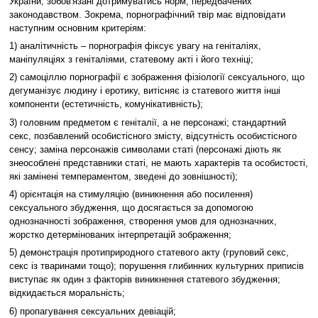
України, зобов'язані дотримуватись норм, передбачених
законодавством. Зокрема, порнографічний твір має відповідати
наступним основним критеріям:
1) аналітичність – порнографія фіксує увагу на геніталіях,
маніпуляціях з геніталіями, статевому акті і його техніці;
2) самоціллю порнографії є зображення фізіології сексуального, що
дегуманізує людину і еротику, витісняє із статевого життя інші
компоненти (естетичність, комунікативність);
3) головним предметом є геніталії, а не персонажі; стандартний
секс, позбавлений особистісного змісту, відсутність особистісного
сенсу; заміна персонажів символами статі (персонажі діють як
знеособлені представники статі, не мають характерів та особистості,
які замінені темпераментом, зведені до зовнішності);
4) орієнтація на стимуляцію (виникнення або посилення)
сексуального збудження, що досягається за допомогою
однозначності зображення, створення умов для однозначних,
жорстко детермінованих інтерпретацій зображення;
5) демонстрація протиприродного статевого акту (груповий секс,
секс із тваринами тощо); порушення глибинних культурних приписів
виступає як один з факторів виникнення статевого збудження;
відкидається моральність;
6) пропагування сексуальних девіацій;