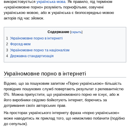
використовується
українська мова
. Як правило, під терміном
«україномовне порно» розуміють порнофільми, озвучені
українською мовою, або ж українська є безпосередньо мовою
акторів під час зйомок.
Содержание
1
Україномовне порно в інтернеті
2
Форсед-мем
3
Україномовне порно та націоналізм
4
Державна стандартизація
Україномовне порно в інтернеті
Відомо, що за пошуковим запитом «Порно українською» більшість
провідних пошукових служб повертають результат з релевантністю
0%. Можна припустити, що україномовного порно не існує, або ж
його виробники свідомо бойкотують інтернет, борючись за
дотримання своїх авторських прав.
На просторах українського інтернету фраза «порно українською»
може наводитись як приклад того, що неможливо побачити (подібно
до сепульок).