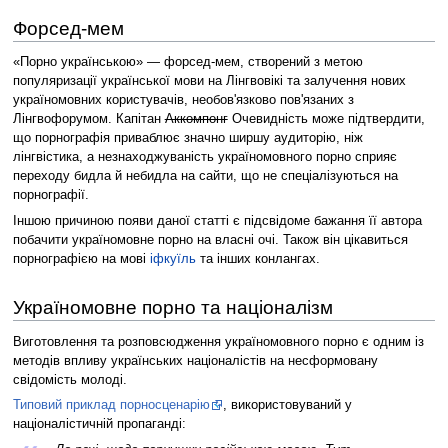
Форсед-мем
«Порно українською» — форсед-мем, створений з метою
популяризації української мови на Лінгвовікі та залучення нових
україномовних користувачів, необов'язково пов'язаних з
Лінгвофорумом. Капітан
Аккомпонг
Очевидність може підтвердити,
що порнографія приваблює значно ширшу аудиторію, ніж
лінгвістика, а незнаходжуваність україномовного порно сприяє
переходу бидла й небидла на сайти, що не спеціалізуються на
порнографії.
Іншою причиною появи даної статті є підсвідоме бажання її автора
побачити україномовне порно на власні очі. Також він цікавиться
порнографією на мові
іфкуїль
та інших конлангах.
Україномовне порно та націоналізм
Виготовлення та розповсюдження україномовного порно є одним із
методів впливу українських націоналістів на несформовану
свідомість молоді.
Типовий приклад порносценарію
, використовуваний у
націоналістичній пропаганді: