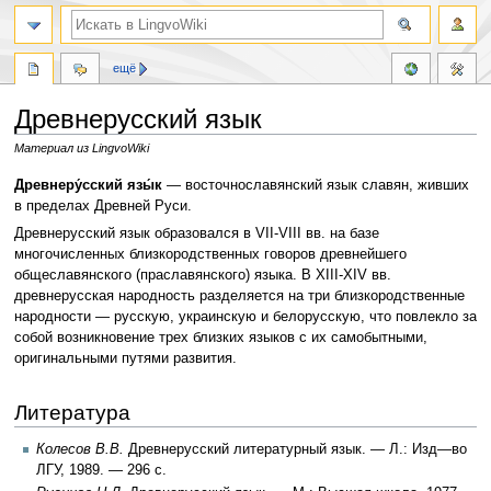
ещё
Древнерусский язык
Материал из LingvoWiki
Перейти
Перейти
Древнеру́сский язы́к
— восточнославянский язык славян, живших
к
к
в пределах Древней Руси.
навигации
поиску
Древнерусский язык образовался в VII-VIII вв. на базе
многочисленных близкородственных говоров древнейшего
общеславянского (праславянского) языка. В XIII-XIV вв.
древнерусская народность разделяется на три близкородственные
народности — русскую, украинскую и белорусскую, что повлекло за
собой возникновение трех близких языков с их самобытными,
оригинальными путями развития.
Литература
Колесов В.В.
Древнерусский литературный язык. — Л.: Изд—во
ЛГУ, 1989. — 296 с.