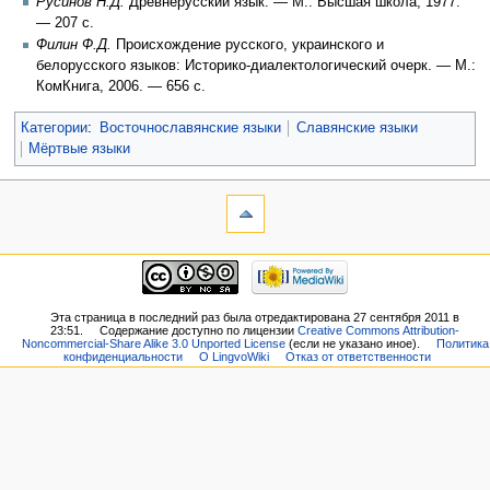
Русинов Н.Д.
Древнерусский язык. — М.: Высшая школа, 1977.
— 207 с.
Филин Ф.Д.
Происхождение русского, украинского и
белорусского языков: Историко-диалектологический очерк. — М.:
КомКнига, 2006. — 656 с.
Категории
:
Восточнославянские языки
Славянские языки
Мёртвые языки
Эта страница в последний раз была отредактирована 27 сентября 2011 в
23:51.
Содержание доступно по лицензии
Creative Commons Attribution-
Noncommercial-Share Alike 3.0 Unported License
(если не указано иное).
Политика
конфиденциальности
О LingvoWiki
Отказ от ответственности