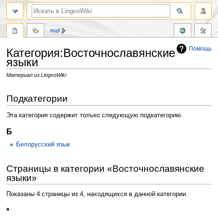
ещё
Помощь
Категория:Восточнославянские
языки
Материал из LingvoWiki
Перейти
Перейти
Подкатегории
к
к
навигации
поиску
Эта категория содержит только следующую подкатегорию.
Б
Белорусский язык
Страницы в категории «Восточнославянские
языки»
Показаны 4 страницы из 4, находящихся в данной категории.
*