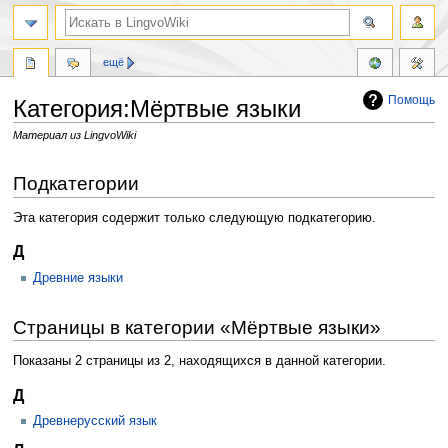
ещё
Помощь
Категория:Мёртвые языки
Материал из LingvoWiki
Перейти
Перейти
Подкатегории
к
к
навигации
поиску
Эта категория содержит только следующую подкатегорию.
Д
Древние языки
Страницы в категории «Мёртвые языки»
Показаны 2 страницы из 2, находящихся в данной категории.
Д
Древнерусский язык