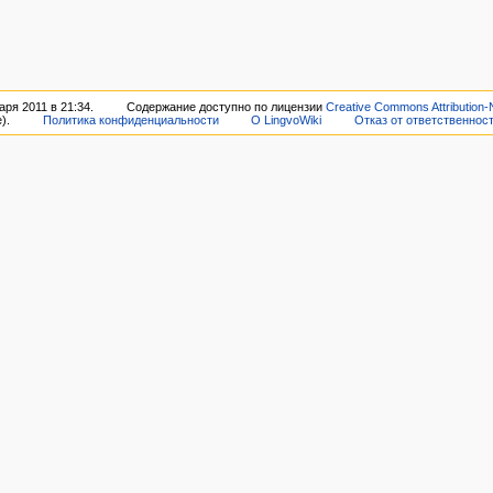
ря 2011 в 21:34.
Содержание доступно по лицензии
Creative Commons Attribution-
).
Политика конфиденциальности
О LingvoWiki
Отказ от ответственнос