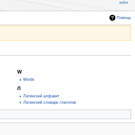
войти
Помощь
W
Words
Л
Латинский алфавит
Латинский словарь глаголов