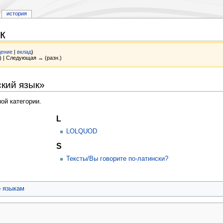
история
к
дение
|
вклад
)
) | Следующая → (разн.)
кий язык»
ой категории.
L
LOLQUOD
S
Тексты/Вы говорите по-латински?
о языкам