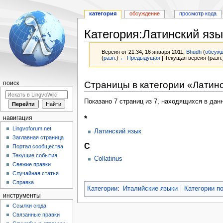
категория
обсуждение
просмотр кода
Категория:Латинский язы
Версия от 21:34, 16 января 2011;
Bhudh
(
обсуж
(
разн.
)
← Предыдущая
| Текущая версия (разн.
Перейти
Перейти
Страницы в категории «Латинс
поиск
к
к
навигации
поиску
Показано 7 страниц из 7, находящихся в данн
*
навигация
Lingvoforum.net
Латинский язык
Заглавная страница
C
Портал сообщества
Текущие события
Collatinus
Свежие правки
Случайная статья
Справка
Категории
:
Италийские языки
Категории п
инструменты
Ссылки сюда
Связанные правки