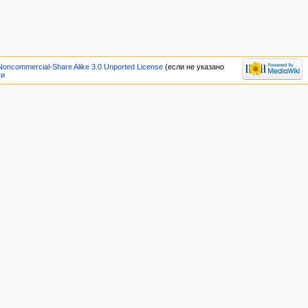
Noncommercial-Share Alike 3.0 Unported License
(если не указано
ти