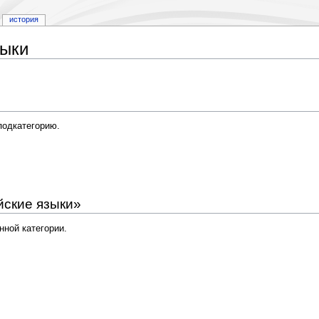
история
зыки
подкатегорию.
йские языки»
нной категории.