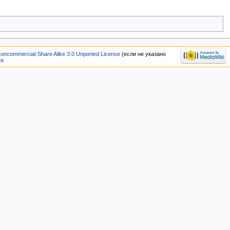
Noncommercial-Share Alike 3.0 Unported License
(если не указано
ти